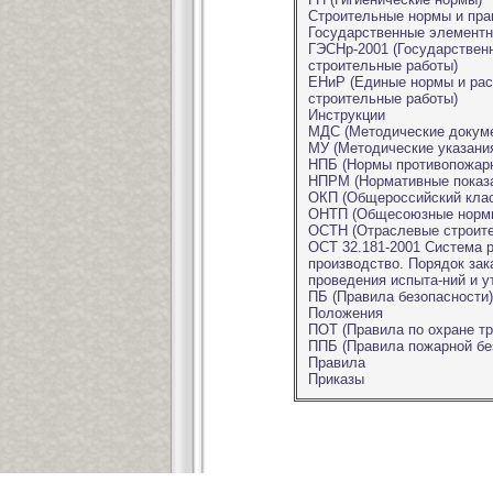
Строительные нормы и пра
Государственные элементн
ГЭСНр-2001 (Государствен
строительные работы)
ЕНиР (Единые нормы и рас
строительные работы)
Инструкции
МДС (Методические докуме
МУ (Методические указани
НПБ (Нормы противопожарн
НПРМ (Нормативные показа
ОКП (Общероссийский клас
ОНТП (Общесоюзные нормы 
ОСТН (Отраслевые строите
ОСТ 32.181-2001 Система р
производство. Порядок зака
проведения испыта-ний и у
ПБ (Правила безопасности)
Положения
ПОТ (Правила по охране тр
ППБ (Правила пожарной бе
Правила
Приказы