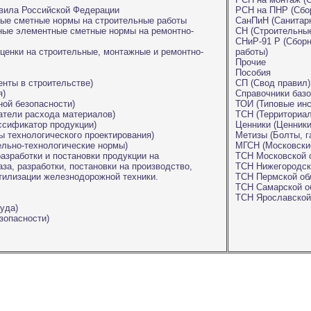
вила Российской Федерации
РСН на ПНР (Сбо
ые сметные нормы на строительные работы
СанПиН (Санитар
ные элементные сметные нормы на ремонтно-
СН (Строительны
CНиР-91 Р (Сборн
ценки на строительные, монтажные и ремонтно-
работы)
Прочие
Пособия
нты в строительстве)
СП (Свод правил)
я)
Справочники баз
ой безопасности)
ТОИ (Типовые инс
тели расхода материалов)
ТСН (Территориа
сификатор продукции)
Ценники (Ценники
технологического проектирования)
Метизы (Болты, га
льно-технологические нормы)
МГСН (Московски
азработки и постановки продукции на
ТСН Московской 
за, разработки, постановки на производство,
ТСН Нижегородск
тилизации железнодорожной техники.
ТСН Пермской об
ТСН Самарской о
ТСН Ярославской
уда)
зопасности)