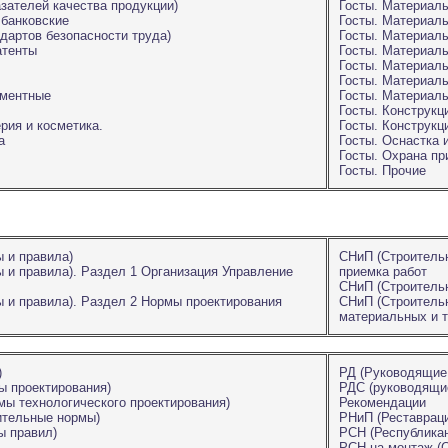
зателей качества продукции)
Госты. Материалы
 банковские
Госты. Материал
дартов безопасности труда)
Госты. Материалы
атенты
Госты. Материал
Госты. Материал
Госты. Материалы
ементные
Госты. Материал
Госты. Конструкц
ия и косметика.
Госты. Конструкц
а
Госты. Оснастка 
Госты. Охрана п
Госты. Прочие
 и правила)
СНиП (Строительн
 и правила). Раздел 1 Организация Управление
приемка работ
СНиП (Строитель
 и правила). Раздел 2 Нормы проектирования
СНиП (Строительн
материальных и 
)
РД (Руководящие
 проектирования)
РДС (руководящи
ы технологического проектирования)
Рекомендации
ительные нормы)
РНиП (Реставрац
ы правил)
РСН (Республика
РСН на монтаж (