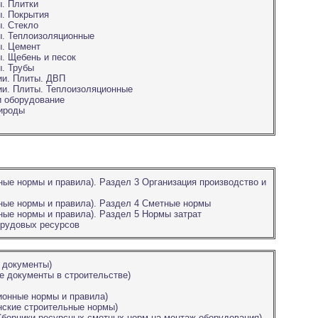
. Плитки
ы. Покрытия
. Стекло
ы. Теплоизоляционные
ы. Цемент
. Щебень и песок
ы. Трубы
ии. Плиты. ДВП
ии. Плиты. Теплоизоляционные
и оборудование
рироды
ые нормы и правила). Раздел 3 Организация производство и
ные нормы и правила). Раздел 4 Сметные нормы
ые нормы и правила). Раздел 5 Нормы затрат
трудовых ресурсов
 документы)
е документы в строительстве)
ионные нормы и правила)
нские строительные нормы)
Сборники ресурсных сметных норм на монтаж оборудования)