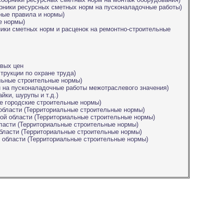
рники ресурсных сметных норм на пусконаладочные работы)
ные правила и нормы)
е нормы)
ики сметных норм и расценок на ремонтно-строительные
овых цен
трукции по охране труда)
льные строительные нормы)
 на пусконаладочные работы межотраслевого значения)
йки, шурупы и т.д.)
е городские строительные нормы)
области (Территориальные строительные нормы)
ой области (Территориальные строительные нормы)
ласти (Территориальные строительные нормы)
бласти (Территориальные строительные нормы)
 области (Территориальные строительные нормы)