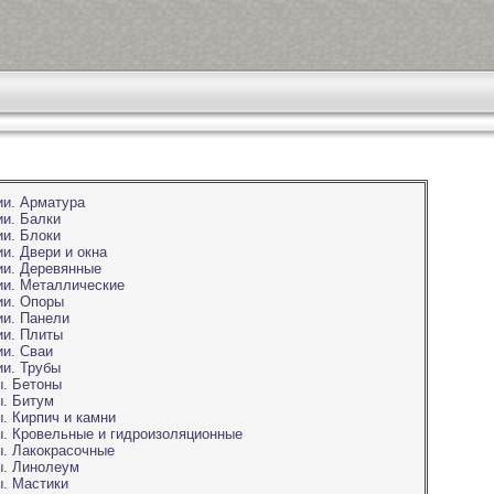
ии. Арматура
ии. Балки
ии. Блоки
ии. Двери и окна
ии. Деревянные
ии. Металлические
ии. Опоры
ии. Панели
ии. Плиты
ии. Сваи
ии. Трубы
ы. Бетоны
ы. Битум
. Кирпич и камни
ы. Кровельные и гидроизоляционные
ы. Лакокрасочные
ы. Линолеум
ы. Мастики