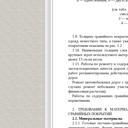
а —
однослойным;
б
— двухсл
(см. табл.
смес
3
— пе
4 —
1.9. Толщину гравийного покрыт
одежд нежесткого типа, а также 
покрытиями показаны на рис. 1.2.
1.10. Наименьшая толщина слоя
крупных зерен используемого матери
менее 15 см на песок.
1.11. Работы по ремонту и соде
эксплуатационных качеств дороги 
работ регламентированы действую
дорог.
Ремонт автомобильных дорог с г
случаях ремонт небольших участк
финансовым расчетам).
Работы по содержанию гравийн
нормативами.
2. ТРЕБОВАНИЯ К МАТЕРИ
ГРАВИЙНЫХ ПОКРЫТИЙ
2.1. Минеральные материалы
2.1.1. Готовые песчано-гравийн
зерновому составу, форме зерен п