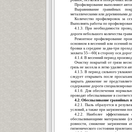
Профилирование выполняют автогр
Выравнивание гравийных пок
металлическими или деревянными до
Количество профилировок за сез
Выполнять работы по профилирован
4.1.3. При необходимости прово
дороги небольшого количества грави
Ремонтное профилирование произ
основном в весенний или осенний п
бровки к середине за два-три прох
захвата 55—60( в сторону оси дорог
4.1.4. В весенний период произво
Очистку покрытий от грязи весно
грязь не засохла и легко удаляется 
4.1.5. В период сильного увлажн
следует открывать после просыхани
закрыть движение не представляет
содержание дороги специализирован
4.1.6. Для обеспечения нормаль
проводят обеспыливание в соответст
4.2. Обеспыливание гравийных 
4.2.1. Пыль образуется в резуль
условий, а также при загрязнении п
4.2.2. Наиболее эффективным
обеспыливающими материалами (см.
ровности, снижение загрязнения 
гигиенического состояния прилегаю