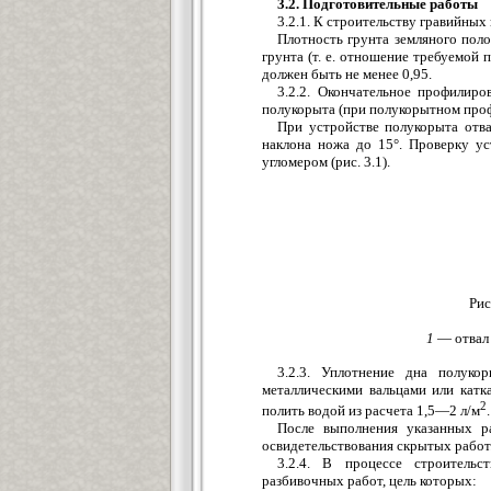
3.2. Подготовительные работы
3.2.1. К строительству гравийны
Плотность грунта земляного пол
грунта (т. е. отношение требуемой
должен быть не менее 0,95.
3.2.2. Окончательное профилиро
полукорыта (при полукорытном про
При устройстве полукорыта отва
наклона ножа до 15°. Проверку ус
угломером (рис. 3.1).
Рис
1
— отвал
3.2.3. Уплотнение дна полуко
металлическими вальцами или кат
2
полить водой из расчета 1,5—2 л/м
.
После выполнения указанных р
освидетельствования скрытых работ
3.2.4. В процессе строительс
разбивочных работ, цель которых: