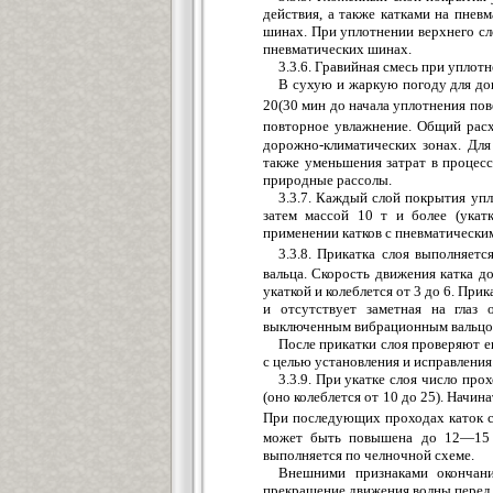
действия, а также катками на пнев
шинах. При уплотнении верхнего сл
пневматических шинах.
3.3.6. Гравийная смесь при упло
В сухую и жаркую погоду для до
20(30 мин до начала уплотнения пов
повторное увлажнение. Общий расх
дорожно-климатических зонах. Для
также уменьшения затрат в процесс
природные рассолы.
3.3.7. Каждый слой покрытия упл
затем массой 10 т и более (укат
применении катков с пневматическим
3.3.8. Прикатка слоя выполняет
вальца. Скорость движения катка д
укаткой и колеблется от 3 до 6. При
и отсутствует заметная на глаз 
выключенным вибрационным вальцо
После прикатки слоя проверяют 
с целью установления и исправления
3.3.9. При укатке слоя число про
(оно колеблется от 10 до 25). Начи
При последующих проходах каток с
может быть повышена до 12—15 к
выполняется по челночной схеме.
Внешними признаками окончани
прекращение движения волны перед 