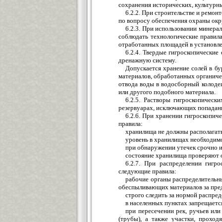
сохранения исторических, культурн
6.2.2. При строительстве и ремо
по вопросу обеспечения охраны ок
6.2.3. При использовании минер
соблюдать технологические правила
отработанных площадей в установле
6.2.4. Твердые гигроскопически
дренажную систему.
Допускается хранение солей в б
материалов, обработанных органиче
отвода воды в водосборный колоде
или другого подобного материала.
6.2.5. Растворы гигроскопическ
резервуарах, исключающих попадан
6.2.6. При хранении гигроскопи
правила:
хранилища не должны располагать
уровень в хранилищах необходимо
при обнаружении утечек срочно и
состояние хранилища проверяют о
6.2.7. При распределении гигр
следующие правила:
рабочие органы распределительн
обеспыливающих материалов за пред
строго следить за нормой распред
в населенных пунктах запрещаетс
при пересечении рек, ручьев ил
(трубы), а также участки, прохо