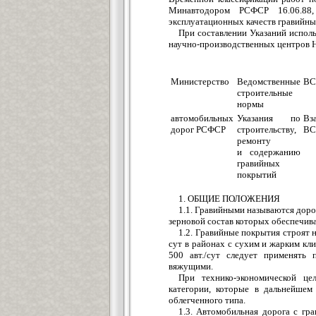
Минавтодором РСФСР 16.06.88
эксплуатационных качеств гравийн
При составлении Указаний исполь
научно-производственных центров 
Министерство
Ведомственные
ВС
строительные
нормы
автомобильных
Указания по
Вз
дорог РСФСР
строительству,
ВС
ремонту
и содержанию
гравийных
покрытий
1. ОБЩИЕ ПОЛОЖЕНИЯ
1.1. Гравийными называются дор
зерновой состав которых обеспечив
1.2. Гравийные покрытия строят 
сут в районах с сухим и жарким кл
500 авт./сут следует применять
вяжущими.
При технико-экономической це
категории, которые в дальнейшем
облегченного типа.
1.3. Автомобильная дорога с г