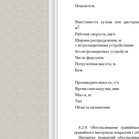
Показатель
Вместимость кузова или цистерн
3
м
Рабочая скорость, км/ч
Ширина распределения, м:
с ветрозащитными устройствами
без ветрозащитных устройств
Число форсунок
Погрузочная высота, м
База
Производительность, т/ч
Время самозагрузки, мин
Масса, кг
Тип
Область назначения
4.2.9. Обеспыливание гравийн
гравийного материала покрытия с о
Пропитку покрытий обеспылива