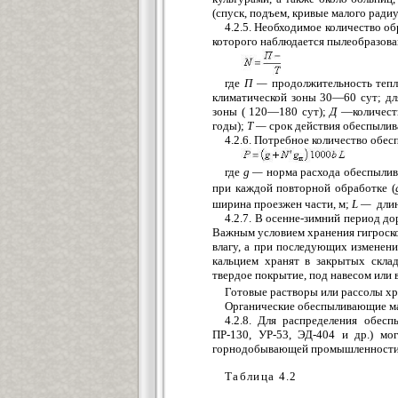
(спуск, подъем, кривые малого радиус
4.2.5. Необходимое количество о
которого наблюдается пылеобразова
где
П —
продолжительность тепл
климатической зоны 30—60 сут; дл
зоны ( 120—180 сут);
Д
—количест
годы);
Т —
срок действия обеспылива
4.2.6. Потребное количество об
где
g —
норма расхода обеспылив
при каждой повторной обработке (
ширина проезжен части, м;
L —
длин
4.2.7. В осенне-зимний период 
Важным условием хранения гигроско
влагу, а при последующих изменен
кальцием хранят в закрытых скла
твердое покрытие, под навесом или
Готовые растворы или рассолы х
Органические обеспыливающие ма
4.2.8. Для распределения обе
ПР-130, УР-53, ЭД-404 и др.) м
горнодобывающей промышленности, 
Таблица 4.2