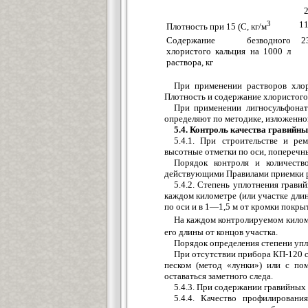
3
1
Плотность при 15 (С, кг/м
Содержание безводного
2
хлористого кальция на 1000 л
раствора, кг
При применении растворов хлор
Плотность и содержание хлористого 
При применении лигносульфонат
определяют по методике, изложенно
5.4. Контроль качества гравийн
5.4.1. При строительстве и р
высотные отметки по оси, поперечны
Порядок контроля и количеств
действующими Правилами приемки р
5.4.2. Степень уплотнения грав
каждом километре (или участке дли
по оси и в 1—1,5 м от кромки покры
На каждом контролируемом киломе
его длины от концов участка.
Порядок определения степени уп
При отсутствии прибора КП-120 
песком (метод «лунки») или с по
оставаться заметного следа.
5.4.3. При содержании гравийных
5.4.4. Качество профилирован