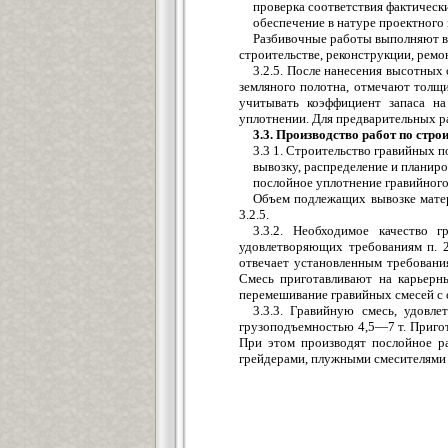
проверка соответствия фактическ
обеспечение в натуре проектного
Разбивочные работы выполняют в
строительстве, реконструкции, рем
3.2.5. После нанесения высотных
земляного полотна, отмечают толщи
учитывать коэффициент запаса н
уплотнении. Для предварительных р
3.3. Производство работ по стр
3.3 1. Строительство гравийных 
вывозку, распределение и планиро
послойное уплотнение гравийного
Объем подлежащих вывозке матер
3.2.5.
3.3.2. Необходимое качество 
удовлетворяющих требованиям п. 2
отвечает установленным требования
Смесь приготавливают на карьерн
перемешивание гравийных смесей с
3.3.3. Гравийную смесь, удовл
грузоподъемностью 4,5—7 т. Пригот
При этом производят послойное р
грейдерами, плужными смесителями (