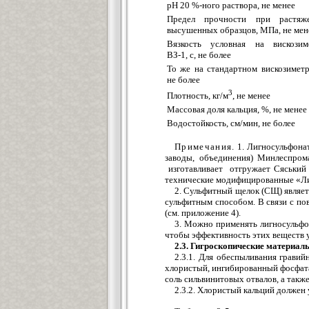
рН 20 %-ного раствора, не менее
Предел прочности при растяж
высушенных образцов, МПа, не мен
Вязкость условная на вискозим
ВЗ-1, с, не более
То же на стандартном вискозиметре
не более
3
Плотность, кг/м
, не менее
Массовая доля кальция, %, не менее
Водостойкость, см/мин, не более
Примечания.
1. Лигносульфона
заводы, объединения) Минлеспром
изготавливает отгружает Сяський
технические модифицированные «Л
2. Сульфитный щелок (СЩ) являе
сульфитным способом. В связи с по
(см. приложение 4).
3. Можно применять лигносульфо
чтобы эффективность этих веществ у
2.3. Гигроскопические материал
2.3.1. Для обеспыливания грави
хлористый, ингибированный фосфат
соль сильвинитовых отвалов, а такж
2.3.2. Хлористый кальций должен 