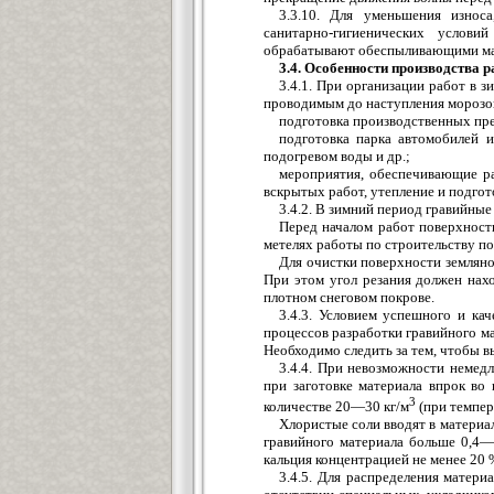
3.3.10. Для уменьшения износ
санитарно-гигиенических услов
обрабатывают обеспыливающими мате
3.4. Особенности производства 
3.4.1. При организации работ в 
проводимым до наступления морозов
подготовка производственных пред
подготовка парка автомобилей 
подогревом воды и др.;
мероприятия, обеспечивающие ра
вскрытых работ, утепление и подгото
3.4.2. В зимний период гравийны
Перед началом работ поверхност
метелях работы по строительству п
Для очистки поверхности земляно
При этом угол резания должен нах
плотном снеговом покрове.
3.4.3. Условием успешного и ка
процессов разработки гравийного ма
Необходимо следить за тем, чтобы вы
3.4.4. При невозможности немедл
при заготовке материала впрок во
3
количестве 20—30 кг/м
(при темпер
Хлористые соли вводят в материал
гравийного материала больше 0,4—
кальция концентрацией не менее 20 
3.4.5. Для распределения матер