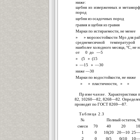
ниже:
щебня из изверженных и метаморф
пород
щебня из осадочных пород
гравия и щебня из гравия
Марки по истираемости, не менее
» » морозостойкости Мрз для рай
среднемесячной температурой 
наиболее холодного месяца, °С, не 
от 0 до —5
» (5 » (15
» —15 » —30
ниже —30
Марки по водостойкости, не ниже
» » пластичности, » »
Примечание.
Характеристики п
82, 10260—82, 8268—82. Определени
проводят по ГОСТ 8269—87.
Таблица 2.3
№
Полный остаток, %
смеси
70
40
20
1
1
0
10(20
20—10
25—
2
0
0(5
0(10
10—