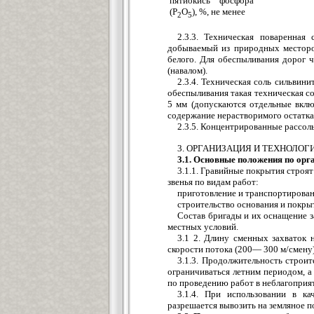
пятиокись фосфора
(Р
О
), %, не менее
2
5
2.3.3. Техническая поваренная
добываемый из природных месторож
белого. Для обеспыливания дорог 
(навалом).
2.3.4. Техническая соль сильвин
обеспыливания такая техническая с
5 мм (допускаются отдельные вкл
содержание нерастворимого остатка
2.3.5. Концентрированные рассол
3. ОРГАНИЗАЦИЯ И ТЕХНОЛОГ
3.1. Основные положения по орг
3.1.1. Гравийные покрытия строя
звенья по видам работ:
приготовление и транспортирован
строительство основания и покры
Состав бригады и их оснащение з
местных условий.
3.1 2. Длину сменных захваток 
скорости потока (200— 300 м/смену
3.1.3. Продолжительность строи
ограничиваться летним периодом, а
по проведению работ в неблагоприя
3.1.4. При использовании в к
разрешается вывозить на земляное п