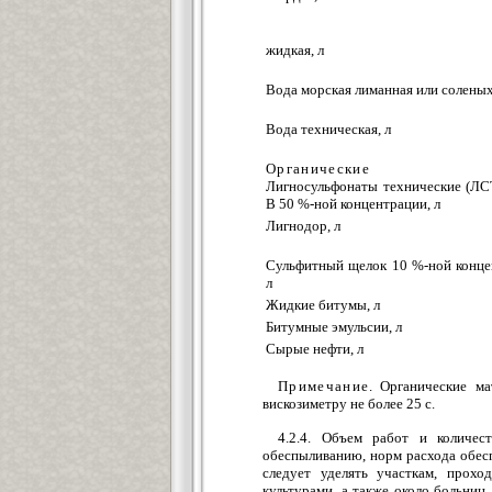
жидкая, л
Вода морская лиманная или соленых 
Вода техническая, л
Органические
Лигносульфонаты технические (ЛС
В 50 %-ной концентрации, л
Лигнодор, л
Сульфитный щелок 10 %-ной конце
л
Жидкие битумы, л
Битумные эмульсии, л
Сырые нефти, л
Примечание
. Органические м
вискозиметру не более 25 с.
4.2.4. Объем работ и количес
обеспыливанию, норм расхода обесп
следует уделять участкам, прохо
культурами, а также около больниц