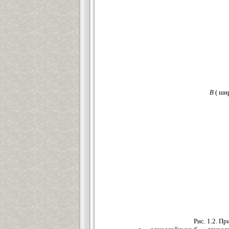
В
( ши
Рис. 1.2. 