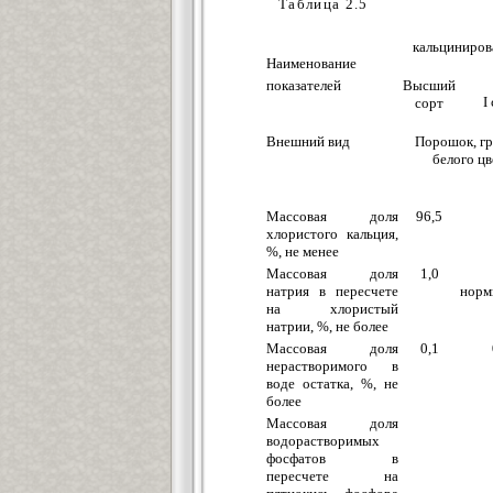
Таблица 2.5
кальциниро
Наименование
показателей
Высший
I
сорт
Внешний вид
Порошок, г
белого цв
Массовая доля
96,5
хлористого кальция,
%, не менее
Массовая доля
1,0
натрия в пересчете
норм
на хлористый
натрии, %, не более
Массовая доля
0,1
нерастворимого в
воде остатка, %, не
более
Массовая доля
водорастворимых
фосфатов в
пересчете на