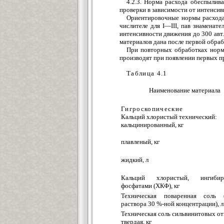
4.2.3. Норма расхода обеспылив
проверки в зависимости от интенсив
Ориентировочные нормы расхода 
числителе для I—III, пав знаменат
интенсивности движения до 300 авт
материалов дана после первой обра
При повторных обработках норм
производят при появлении первых п
Таблица 4.1
Наименование материала
Гигроскопические
Кальций хлористый технический:
кальцинированный, кг
плавленый, кг
жидкий, л
Кальций хлористый, ингибир
фосфатами (ХКФ), кг
Техническая поваренная соль 
раствора 30 %-ной концентрации), л
Техническая соль сильвинитовых от
твердая, кг