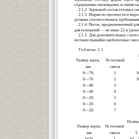
содержанию пылевидных и глинистых
2.1.2. Зерновой состав готовых с
2.1.3. Марки по прочности и моро
должны соответствовать требованиям
2.1.4. Песок, предназначенный д
для оснований — не ниже 22 и удо
2.1.5. Для дополнительных слоев
песчано-гравийно-щебеночные смеси,
Таблица 2.1
Размер зерен,
№ готовой
мм
смеси
0—70
1
0—70
2
0—40
3
0—40
4
0—20
5
0—20
6
0—20
7
Полный
Размер зерен,
№ готовой
мм
смеси
5
0(70
1
65—