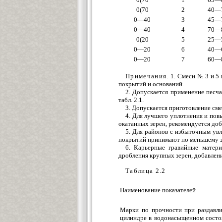
0(70
2
40—
0—40
3
45—
0—40
4
70—
0(20
5
25—
0—20
6
40—
0—20
7
60—
Примечания.
1. Смеси № 3 и 5 
покрытий и оснований.
2. Допускается применение пес
табл. 2.1.
3. Допускается приготовление см
4. Для лучшего уплотнения и по
окатанных зерен, рекомендуется доб
5. Для районов с избыточным увл
покрытий принимают по меньшему зн
6. Карьерные гравийные матери
дробления крупных зерен, добавлен
Таблица 2.2
Наименование показателей
Марки по прочности при раздавли
цилиндре в водонасыщенном состо