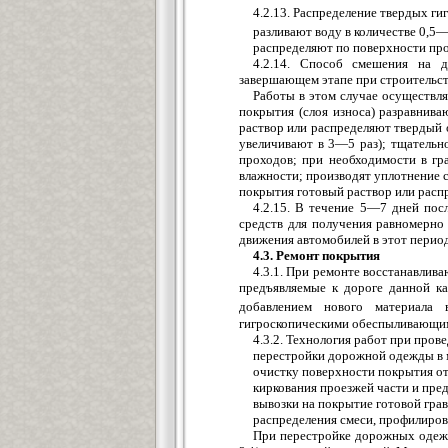
4.2.13. Распределение твердых г
разливают воду в количестве 0,5—
распределяют по поверхности прое
4.2.14. Способ смешения на 
завершающем этапе при строительст
Работы в этом случае осуществл
покрытия (слоя износа) разравнив
раствор или распределяют твердый 
увеличивают в 3—5 раз); тщательн
проходов; при необходимости в гр
влажности; производят уплотнение 
покрытия готовый раствор или распр
4.2.15. В течение 5—7 дней по
средств для получения равномерно
движения автомобилей в этот период
4.3. Ремонт покрытия
4.3.1. При ремонте восстанавлив
предъявляемые к дороге данной к
добавлением нового материала
гигроскопическими обеспыливающими
4.3.2. Технология работ при про
перестройки дорожной одежды в м
очистку поверхности покрытия от 
киркования проезжей части и пре
вывозки на покрытие готовой гра
распределения смеси, профилиров
При перестройке дорожных одежд