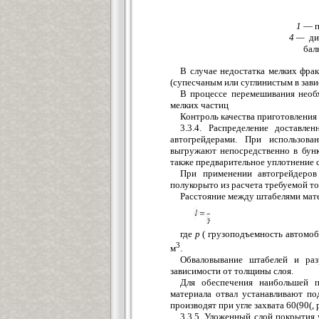
1
— п
4 —
диа
бал
В случае недостатка мелких фра
(супесчаным или суглинистым в зав
В процессе перемешивания необх
мелких частиц
Контроль качества приготовления
3.3.4. Распределение доставл
автогрейдерами. При использова
выгружают непосредственно в бунк
также предварительное уплотнение с
При применении автогрейдеров
полукорыто из расчета требуемой т
Расстояние между штабелями мате
где
р
( грузоподъемность автомобил
3
м
.
Обваловывание штабелей и раз
зависимости от толщины слоя.
Для обеспечения наибольшей п
материала отвал устанавливают под
производят при угле захвата 60(90(,
3.3.5. Уложенный слой покрытия