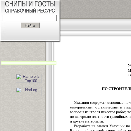
У
М
1
ПО СТРОИТЕЛ
Указания содержат основные пол
минеральным, органическим и гиг
вопросы контроля качества работ, 
по контролю плотности гравийных п
и другие материалы.
Разработаны взамен Указаний по
Временной классификации работ п