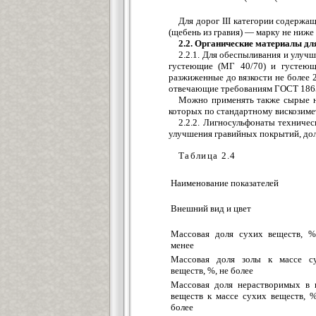
Для дорог III категории содержа
(щебень из гравия) — марку не ниже
2.2. Органические материалы д
2.2.1. Для обеспыливания и улу
густеющие (МГ 40/70) и густеющ
разжиженные до вязкости не более 
отвечающие требованиям ГОСТ 18
Можно применять также сырые не
которых по стандартному вискозимет
2.2.2. Лигносульфонаты техниче
улучшения гравийных покрытий, дол
Таблица 2.4
Наименование показателей
Внешний вид и цвет
Массовая доля сухих веществ, %
менее
Массовая доля золы к массе с
веществ, %, не более
Массовая доля нерастворимых в 
веществ к массе сухих веществ, %
более