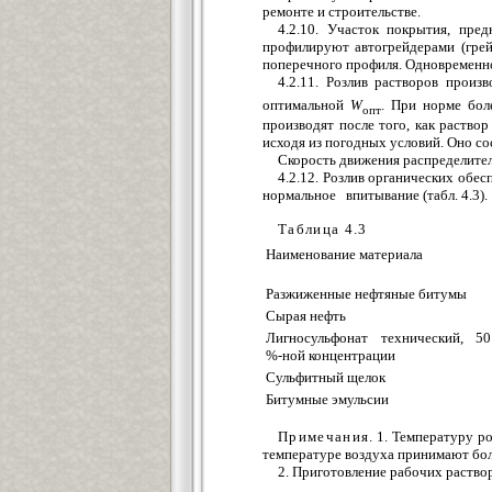
ремонте и строительстве.
4.2.10. Участок покрытия, пре
профилируют автогрейдерами (гре
поперечного профиля. Одновременно
4.2.11. Розлив растворов произ
оптимальной
W
. При норме бол
опт
производят после того, как раств
исходя из погодных условий. Оно сос
Скорость движения распределител
4.2.12. Розлив органических об
нормальное впитывание (табл. 4.3).
Таблица 4.3
Наименование материала
Разжиженные нефтяные битумы
Сырая нефть
Лигносульфонат технический, 50
%-ной концентрации
Сульфитный щелок
Битумные эмульсии
Примечания
. 1. Температуру р
температуре воздуха принимают бол
2. Приготовление рабочих раство