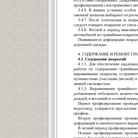
отсутствии специальных. укладчико
профилирования слоя применяют ав
3.4.6. В зимних условиях особо
сменной захватки выбирают из расче
3.4.7. После уплотнения за пок
следует очищать покрытие от снега 
3.4.8. Весной в период максима
автомобилей по гравийным покрытия
Появившиеся деформации покрыти
дорожной одежды.
4. СОДЕРЖАНИЕ И РЕМОНТ Г
4.1. Содержание покрытий
4.1.1. Для обеспечения надлежа
работы по содержанию гравийных
выравнивание покрытия, устраняют 
пучинистыми участками (весной) и
зимней скользкостью.
4.1.2. Выравнивание гравийног
добавлением небольшого количеств
дождей, в весенний и осенний перио
Первое профилирование проводят
водоотвод, ускоряется просыхание
профиль.
Второе профилирование произво
деформаций и окончательного вырав
В летний период профилирование
Осенью профилирование произво
ровное, без колей и поперечных волн