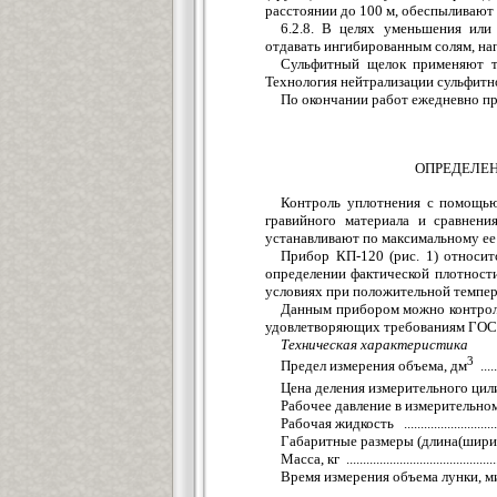
расстоянии до 100 м, обеспыливают
6.2.8. В целях уменьшения или
отдавать ингибированным солям, н
Сульфитный щелок применяют т
Технология нейтрализации сульфитн
По окончании работ ежедневно п
ОПРЕДЕЛЕН
Контроль уплотнения с помощью
гравийного материала и сравнени
устанавливают по максимальному ее
Прибор КП-120 (рис. 1) относит
определении фактической плотност
условиях при положительной темпер
Данным прибором можно контроли
удовлетворяющих требованиям ГОСТ
Техническая характеристика
3
Предел измерения объема, дм
.....
Цена деления измерительного цил
Рабочее давление в измерительно
Рабочая жидкость ...............................
Габаритные размеры (длина(ширин
Масса, кг .............................................
Время измерения объема лунки, мин ...