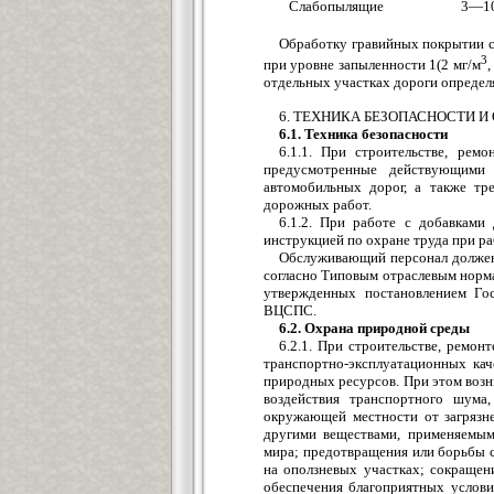
Слабопылящие
3—1
Обработку гравийных покрытии с
3
при уровне запыленности 1(2 мг/м
,
отдельных участках дороги определ
6. ТЕХНИКА БЕЗОПАСНОСТИ И
6.1. Техника безопасности
6.1.1. При строительстве, ре
предусмотренные действующими 
автомобильных дорог, а также тр
дорожных работ.
6.1.2. При работе с добавками
инструкцией по охране труда при р
Обслуживающий персонал должен 
согласно Типовым отраслевым норм
утвержденных постановлением Го
ВЦСПС.
6.2. Охрана природной среды
6.2.1. При строительстве, ремо
транспортно-эксплуатационных ка
природных ресурсов. При этом возн
воздействия транспортного шума
окружающей местности от загрязн
другими веществами, применяемым
мира; предотвращения или борьбы с
на оползневых участках; сокращен
обеспечения благоприятных услови