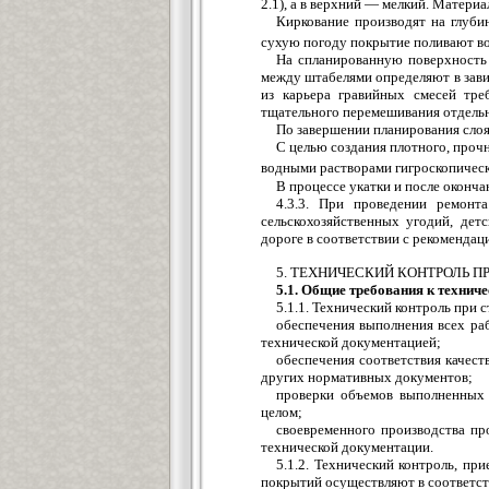
2.1), а в верхний — мелкий. Матери
Киркование производят на глуби
сухую погоду покрытие поливают во
На спланированную поверхность 
между штабелями определяют в завис
из карьера гравийных смесей тре
тщательного перемешивания отдельны
По завершении планирования слоя 
С целью создания плотного, проч
водными растворами гигроскопичес
В процессе укатки и после оконч
4.3.3. При проведении ремонт
сельскохозяйственных угодий, де
дороге в соответствии с рекомендаци
5. ТЕХНИЧЕСКИЙ КОНТРОЛЬ П
5.1. Общие требования к технич
5.1.1. Технический контроль при
обеспечения выполнения всех раб
технической документацией;
обеспечения соответствия качест
других нормативных документов;
проверки объемов выполненных 
целом;
своевременного производства пр
технической документации.
5.1.2. Технический контроль, пр
покрытий осуществляют в соответс