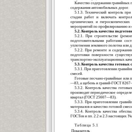
Качество содержания гравийных п
содержания автомобильных дорог.
5.1.3. Технический контроль пр
стадии работ и включать контрол
органических и гигроскопических
мероприятий по профилированию и 
5.2. Контроль качества подгото
5.2.1. При строительстве (рем
подготовительными работами сост
уплотнения земляного полотна или д
5.2.2. При ремонте и содержани
подготовки поверхности сущест
транспортно-эксплуатационных кач
5.3. Контроль качества готовых 
5.3.1. При приготовлении гравий
смесей.
Готовые песчано-гравийные или 
—83, а щебень и гравий-ГОСТ 8267
5.3.2. Контроль качества готов
производят периодическое определен
квартал (ГОСТ 25607—83).
5.3.3. При приготовлении грави
материалов и качество готовой смеси
5.3.4. Контроль качества обес
ГОСТов и пп. 2.2 и 2.3 настоящих Ук
Таблица 5.1
Показатель