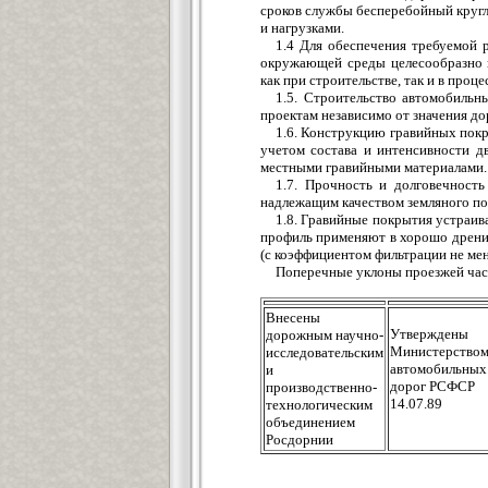
сроков службы бесперебойный кругл
и нагрузками.
1.4 Для обеспечения требуемой 
окружающей среды целесообразно в
как при строительстве, так и в проце
1.5. Строительство автомобиль
проектам независимо от значения дор
1.6. Конструкцию гравийных покр
учетом состава и интенсивности д
местными гравийными материалами.
1.7. Прочность и долговечност
надлежащим качеством земляного по
1.8. Гравийные покрытия устраива
профиль применяют в хорошо дрени
(с коэффициентом фильтрации не мен
Поперечные уклоны проезжей част
Внесены
Утверждены
дорожным научно-
Министерство
исследовательским
автомобильных
и
дорог РСФСР
производственно-
14.07.89
технологическим
объединением
Росдорнии