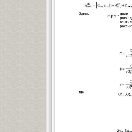
Здесь
доли 
-
расхо
вент
рассчи
где