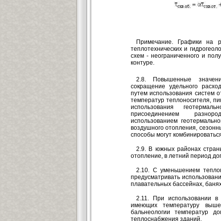
Примечание. Графики на р
теплотехнических и гидрогеол
схем - неограниченного и пол
контуре.
2.8. Повышенные значе
сокращение удельного расхо
путем использования систем 
температур теплоносителя, пик
использования геотермаль
присоединением разноро
использованием геотермально
воздушного отопления, сезонн
способы могут комбинироваться
2.9. В южных районах стран
отопление, в летний период до
2.10. С уменьшением теплов
предусматривать использован
плавательных бассейнах, банях,
2.11. При использовании в
имеющих температуру выше
бальнеологии температур до
теплоснабжения зданий.