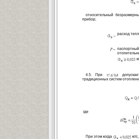
относительный безразмерны
прибор;
расход тепл
паспортны
отопительн
кг
4.5. При
допускае
традиционных систем отоплени
где
При этом когда
кг/