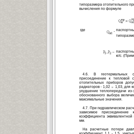
типоразмера отопительного п
вычисления по формуле
где
паспорт
-
типоразме
паспортны
кг/с. (При
4.6. В геотермальных с
присоединение к тепловой с
отопительных приборов допу
радиаторов - 1,02
1,03, для к
ухудшение теплопередачи из-
обоснованного выбора величи
максимальные значения.
4.7. При гидравлическом рас
зависимое присоединение 
коэффициента эквивалентной 
мм.
На расчетные потери давл
коэффициент 1,1 - 1,5, учит