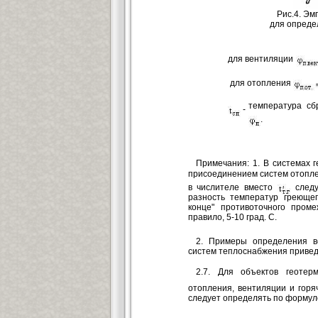
Рис.4. Э
для опреде
для вентиляции
для отопления
температура сб
-
.
Примечания: 1. В системах 
присоединением систем отопл
в числителе вместо
следу
разность температур греющег
конце" противоточного проме
правило, 5-10 град. С.
2. Примеры определения 
систем теплоснабжения привед
2.7. Для объектов геотер
отопления, вентиляции и гор
следует определять по формул