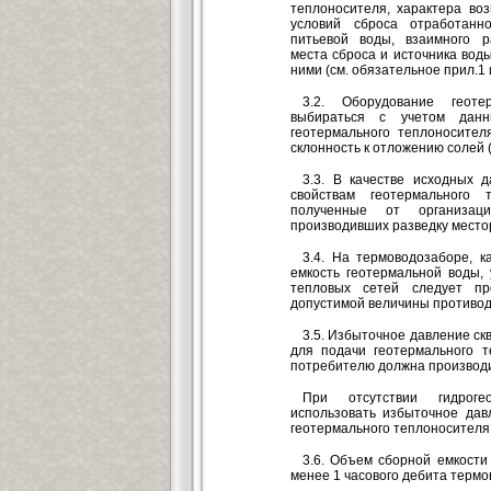
теплоносителя, характера во
условий сброса отработанн
питьевой воды, взаимного р
места сброса и источника воды
ними (см. обязательное прил.1 
3.2. Оборудование геот
выбираться с учетом данн
геотермального теплоносител
склонность к отложению солей 
3.3. В качестве исходных 
свойствам геотермального 
полученные от организаци
производивших разведку место
3.4. На термоводозаборе, к
емкость геотермальной воды, 
тепловых сетей следует п
допустимой величины противод
3.5. Избыточное давление скв
для подачи геотермального т
потребителю должна производи
При отсутствии гидрогео
использовать избыточное дав
геотермального теплоносителя 
3.6. Объем сборной емкости 
менее 1 часового дебита термо