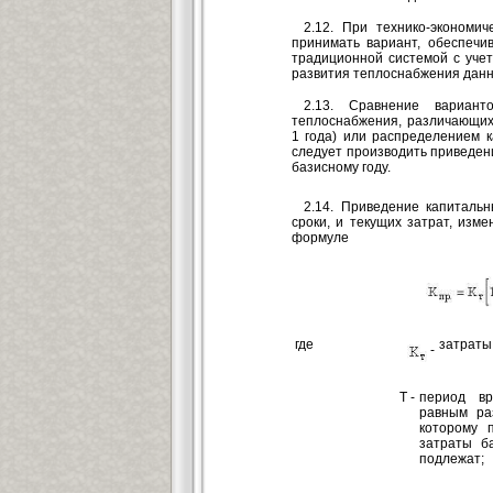
2.12. При технико-экономич
принимать вариант, обеспечи
традиционной системой с уче
развития теплоснабжения данн
2.13. Сравнение вариант
теплоснабжения, различающих
1 года) или распределением к
следует производить приведен
базисному году.
2.14. Приведение капиталь
сроки, и текущих затрат, изм
формуле
где
затраты 
-
Т -
период вр
равным ра
которому 
затраты б
подлежат;