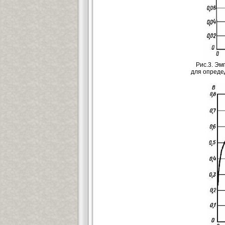
Рис.3. Э
для опреде