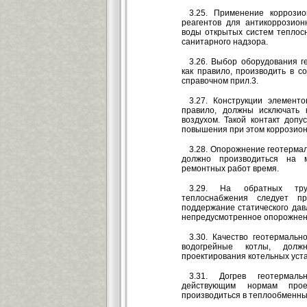
3.25. Применение коррозио
реагентов для антикоррозион
воды открытых систем теплос
санитарного надзора.
3.26. Выбор оборудования г
как правило, производить в с
справочном прил.3.
3.27. Конструкции элемент
правило, должны исключать 
воздухом. Такой контакт допу
повышения при этом коррозион
3.28. Опорожнение геотерма
должно производиться на 
ремонтных работ время.
3.29. На обратных тру
теплоснабжения следует пр
поддержание статического дав
непредусмотренное опорожнен
3.30. Качество геотермальн
водогрейные котлы, долж
проектирования котельных уста
3.31. Догрев геотермаль
действующим нормам проек
производиться в теплообменны