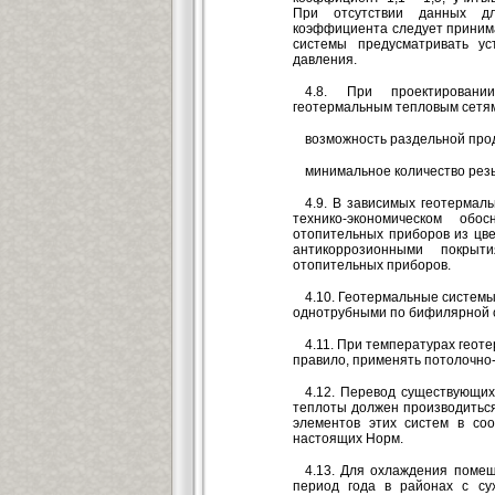
При отсутствии данных дл
коэффициента следует принимат
системы предусматривать ус
давления.
4.8. При проектировани
геотермальным тепловым сетям
возможность раздельной проду
минимальное количество рез
4.9. В зависимых геотермал
технико-экономическом об
отопительных приборов из цве
антикоррозионными покры
отопительных приборов.
4.10. Геотермальные системы
однотрубными по бифилярной 
4.11. При температурах геот
правило, применять потолочно
4.12. Перевод существующих
теплоты должен производиться
элементов этих систем в соо
настоящих Норм.
4.13. Для охлаждения поме
период года в районах с су