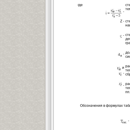
где
с
те
-
Z -
ст
на
ст
-
де
гр
до
-
си
р
и
те
-
сб
р
-
те
пп
Обозначения в формулах табл
-