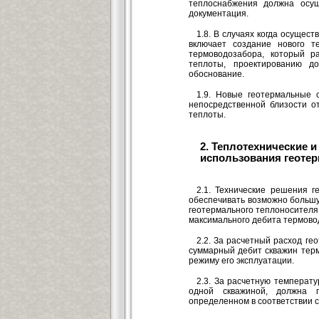
теплоснабжения должна осущ
документация.
1.8. В случаях когда осущес
включает создание нового т
термоводозабора, который р
теплоты, проектированию до
обоснование.
1.9. Новые геотермальные с
непосредственной близости о
теплоты.
2. Теплотехнические и
использования геотер
2.1. Технические решения 
обеспечивать возможно большу
геотермального теплоносителя
максимального дебита термовод
2.2. За расчетный расход ге
суммарный дебит скважин тер
режиму его эксплуатации.
2.3. За расчетную температу
одной скважиной, должна 
определенном в соответствии с 