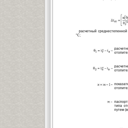
расчетный среднестепенной
°С;
расче
отопите
расчет
отопите
показат
отопите
паспорт
типа от
путем (