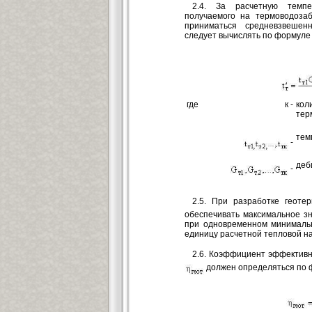
2.4. За расчетную темпе
получаемого на термоводоза
приниматься средневзвешен
следует вычислять по формуле
где
к -
ко
тер
тем
-
деб
-
2.5. При разработке геоте
обеспечивать максимальное 
при одновременном минималь
единицу расчетной тепловой на
2.6. Коэффициент эффектив
должен определяться по 