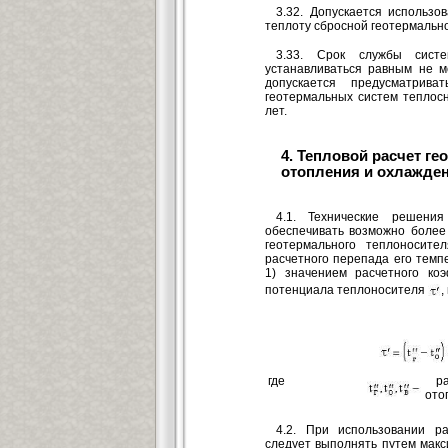
3.32. Допускается использо
теплоту сбросной геотермально
3.33. Срок службы систе
устанавливаться равным не м
допускается предусматрив
геотермальных систем теплос
лет.
4. Тепловой расчет ге
отопления и охлажде
4.1. Технические решени
обеспечивать возможно более
геотермального теплоносите
расчетного перепада его темп
1) значением расчетного ко
потенциала теплоносителя
,
где
р
ото
4.2. При использовании ра
следует выполнять путем макс