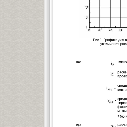
Рис.1. Графики для
увеличения рас
где
темпе
-
расч
-
проек
сред
венти
сред
-
терм
факти
макси
где
расче
-