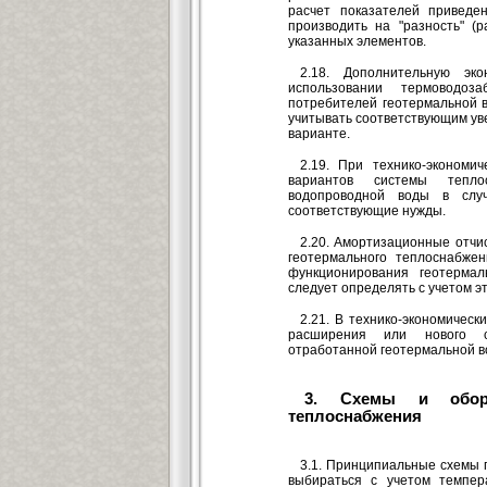
расчет показателей приведе
производить на "разность" (р
указанных элементов.
2.18. Дополнительную эк
использовании термоводоз
потребителей геотермальной в
учитывать соответствующим ув
варианте.
2.19. При технико-экономи
вариантов системы тепло
водопроводной воды в слу
соответствующие нужды.
2.20. Амортизационные отчи
геотермального теплоснабже
функционирования геотермал
следует определять с учетом эт
2.21. В технико-экономическ
расширения или нового с
отработанной геотермальной во
3. Схемы и обору
теплоснабжения
3.1. Принципиальные схемы
выбираться с учетом темпер