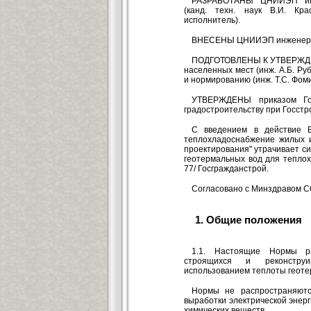
РАЗРАБОТАНЫ ЦНИИЭП инже
(канд. техн. наук В.И. Кра
исполнитель).
ВНЕСЕНЫ ЦНИИЭП инженерно
ПОДГОТОВЛЕНЫ К УТВЕРЖДЕ
населенных мест (инж. А.Б. Р
и нормированию (инж. Т.С. Фом
УТВЕРЖДЕНЫ приказом Гос
градостроительству при Госстр
С введением в действие В
теплохладоснабжение жилых 
проектирования" утрачивает с
геотермальных вод для тепло
77/ Госгражданстрой.
Согласовано с Минздравом СС
1. Общие положения
1.1. Настоящие Нормы ра
строящихся и реконстру
использованием теплоты геоте
Нормы не распространяютс
выработки электрической энерг
химических веществ.