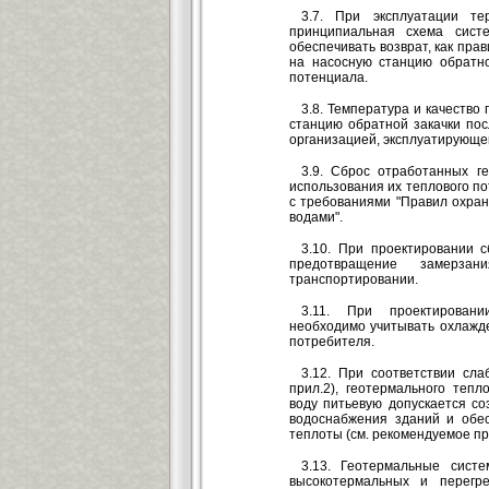
3.7. При эксплуатации т
принципиальная схема сист
обеспечивать возврат, как пра
на насосную станцию обратно
потенциала.
3.8. Температура и качество
станцию обратной закачки пос
организацией, эксплуатирующе
3.9. Сброс отработанных г
использования их теплового п
с требованиями "Правил охран
водами".
3.10. При проектировании 
предотвращение замерза
транспортировании.
3.11. При проектировани
необходимо учитывать охлажд
потребителя.
3.12. При соответствии сла
прил.2), геотермального теп
воду питьевую допускается со
водоснабжения зданий и обес
теплоты (см. рекомендуемое пр
3.13. Геотермальные сист
высокотермальных и перегре