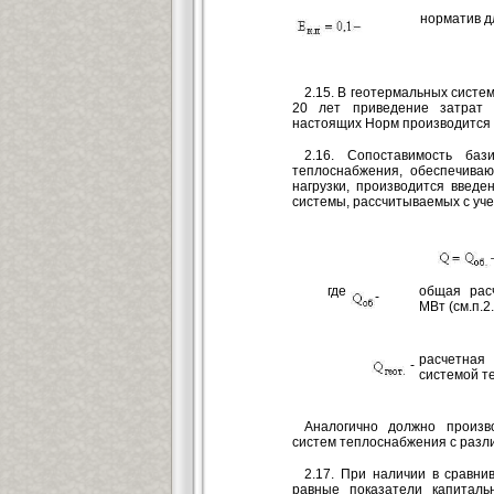
норматив д
2.15. В геотермальных систе
20 лет приведение затрат 
настоящих Норм производится с
2.16. Сопоставимость баз
теплоснабжения, обеспечива
нагрузки, производится введе
системы, рассчитываемых с уче
где
общая расч
-
МВт (см.п.2.
расчетная
-
системой т
Аналогично должно произв
систем теплоснабжения с разл
2.17. При наличии в сравн
равные показатели капиталь