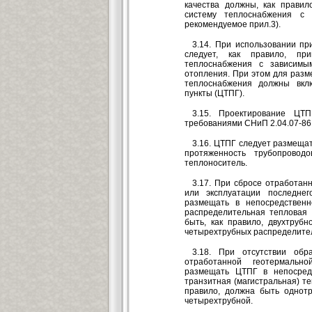
качества должны, как правил
систему теплоснабжения с 
рекомендуемое прил.3).
3.14. При использовании пр
следует, как правило, пр
теплоснабжения с зависимы
отопления. При этом для раз
теплоснабжения должны вкл
пункты (ЦТПГ).
3.15. Проектирование ЦТ
требованиями СНиП 2.04.07-86
3.16. ЦТПГ следует размещат
протяженность трубопровод
теплоноситель.
3.17. При сбросе отработан
или эксплуатации последне
размещать в непосредственн
распределительная тепловая 
быть, как правило, двухтруб
четырехтрубных распределите
3.18. При отсутствии об
отработанной геотермальн
размещать ЦТПГ в непосредс
транзитная (магистральная) те
правило, должна быть однотр
четырехтрубной.