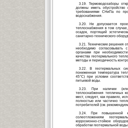
3.19. Термоводозаборы отк
должны иметь обустройство 
требованиями СНиПа по про
водоснабжения.
3.20. Не допускается про
теплоснабжения в том случае,
осадок, портящий эстетическ
санитарно-технического обору
3.21. Технические решения 
необходимо согласовывать 
органами при необходимост
качества геотермального тепл
методы и периодичность контро
3.22. В геотермальных си
пониженная температура тепл
45°С) при условии соответст
питьевой воды.
3.23. При наличии (или
теплоснабжения тепличных к
мест, следует, как правило, и
полностью или частично теп
потребителей (см. рекомендуем
3.24. При повышенной к
солеотложениям геотермал
коррозионно-стойкое оборуд
обработки геотермальной воды