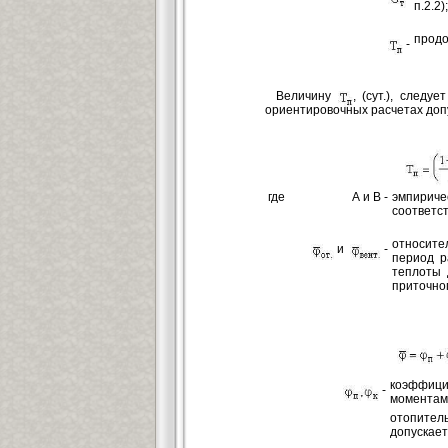
п.2.2);
продо
-
Величину
, (сут.), след
ориентировочных расчетах доп
где
А и В -
эмпири
соответст
относите
и
-
период р
теплоты 
приточно
коэффиц
-
моментам
отопител
допускает