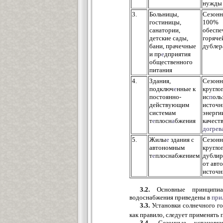
нужды
3.
Больницы,
Сезонн
гостиницы,
100%
санатории,
обеспе
детские сады,
горяче
бани, прачечные
дублер
и пр
е
дприятия
общественного
питания
4.
Здания,
Сезонн
подключ
е
нные к
кругло
постоянно-
ис
п
оль
действующим
источн
системам
энерги
т
е
плосн
а
бжения
качест
догрев
5.
Жилы
е
здания с
Сезонн
автономным
кругло
т
е
плоснабжением
дублир
от авт
источн
3.2.
Основные принципиал
водоснабжения приведены в
при
3.3.
Установки солнечного го
как правило, следует применять
3.4.
Сезонные установки