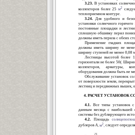
3.23.
В установках солнечно
2
коллекторов более 25
м
следуе
теплоприемном контуре.
3.24.
Для удобного и безоп
установки солнечного горячего
постоянные площадки и лестни
сплошную обшивку перил понизу
должны иметь перила с обеих ст
Применение гладких площа
должны иметь ширину не менее
ширину ступеней не менее 0,08 м
Лестницы высотой более 1
горизонтали не более 50(. Шири
коллекторов, арматуры, ко
оборудования должна быть не ме
Обслуживание установок сол
от поверхности земли, перекрыт
лестниц и передвижных вышек,
4. РАСЧЕТ УСТАНОВОК
4.1.
Все типы установок с
данным месяца с наибольшей 
системы без дублирующего исто
4.2.
Площадь
солнцепогл
2
дублеров
А,
м
,
следует определя