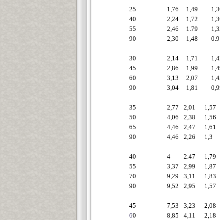
25
1,76
1,49
1,3
40
2,24
1,72
1,3
55
2,46
1.79
1,3
90
2,30
1,48
0.9
30
2,14
1,71
1,4
45
2,86
1,99
1,4
60
3,13
2,07
1,4
90
3,04
1,81
0,9
35
2,77
2,01
1,57
50
4,06
2,38
1,56
65
4,46
2,47
1,61
90
4,46
2,26
1,3
40
4
2.47
1,79
55
3,37
2,99
1,87
70
9,29
3,11
1,83
90
9,52
2,95
1,57
45
7,53
3,23
2,08
6
0
8,85
4,11
2,18