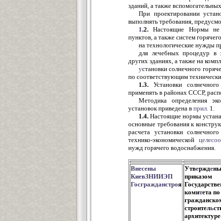
зданий, а также вспомогательны
При проектировании устано
выполнять требования, предус
1
.2.
Настоящие Нормы не р
пунктов, а также систем горячег
на технологические нужды п
для лечебных процедур в 
других зданиях, а также на ком
у
становки солнечного горяч
по соответствующим техническ
1.3.
Установки солнечного 
применять в районах СССР, ра
Методика определения эк
установок приведена в
прил.
1
.
1.4.
Настоящие нормы устана
основные требования к констру
расчета установки солнечного
технико-экономической
целесоо
нужд горячего водоснабжения.
Внесены
Утв
е
ржд
е
н
КиевЗНИИЭП
приказом
Госгражданстро
я
Государстве
коми
т
ета по
гражданско
строител
ь
ст
архитектуре