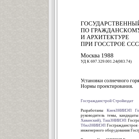
ГОСУДАРСТВЕННЫ
ПО ГРАЖДАНСКОМУ
И АРХИТЕКТУРЕ
ПРИ ГОССТРОЕ ССС
Москва 1988
УД К 697.329.001.24(083.74)
Установки солнечного гор
Нормы проектирования.
Госгражданстрой Стройиздат
Разработаны
КиевЗНИИЭП
Го
руководитель темы, кандидаты
Хаванский),
ТашЗНИИЭП
Госгра
ТбилЗНИИЭП
Госгражданстроя
инженерного обор
у
дования Госг