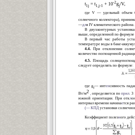
-2
t
= t
+ 10
g
/
1j
1,j-1
j
где V — удельный объем б
солнечного коллектора), приним
—
дл
я IV климатического района.
В двухконтурных установка
выше, определенной по формуле 
В первый час работы уста
температуре воды в баке-аккуму
4.4.
При отклонении солне
количество поглощенной радиаци
4.5.
Площадь солнцепоглощ
следует определять по формуле
:
где g
— инт
ен
сивность пада
j
2
Вт/м
,
определяется по
прил.
3 
южной ориентации. При отк
л
о
интервал времени начина
е
тся ра
(—
КПД
установки солнечног
Коэффициент полез
н
ого дейс