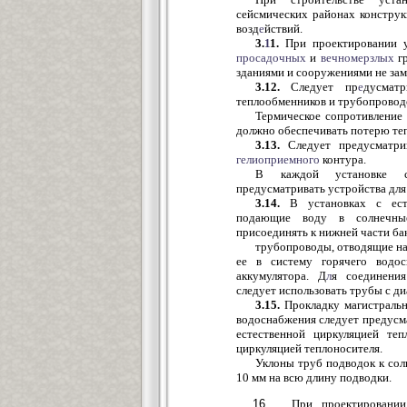
сейсмических районах конструк
возд
е
йствий.
3.
1
1.
При проектировании у
просадочных
и
вечномерзлых
гр
зданиями и сооружениями не зам
3.12.
Следует пр
е
дусматр
теплообменников и трубопровод
Термическое сопротивление 
должно обеспечивать потерю теп
3.13.
Следует предусматрив
гелиоприемного
контура.
В каждой установке со
предусматривать устройства для 
3.14.
В установках с ест
подающие воду в солнечные
присоединять к нижней части ба
трубопроводы, отводящие на
ее в систему горячего водос
аккумулятора. Д
л
я соединения
следует использовать трубы с д
3.15.
Прокладку магистральн
водоснабжения следует предусма
естественной циркуляцией те
циркуляцией теплоносителя.
Уклоны труб подводок к сол
10 мм на всю длину подводки.
При проектировании