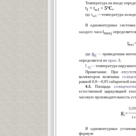
Температура на входе опреде
t
= t
+
5°С,
1
w1
гд
е
t
—темп
е
ратура холод
w1
В одноконтурных система
t
к
а
ж
дог
о
часа
определяется
maxj
g
где
—
приведенная интен
((
определяется по
прил.
3;
t
—
температура наружного
ej
Примечание. При отс
у
тст
коллекторов величины
солнце
равной 0,9—0,95 габаритной пл
4.3.
Площадь
солнцепогл
естественной циркуляцией теп
часовую производительность ус
В
одноконтурных установк
формуле