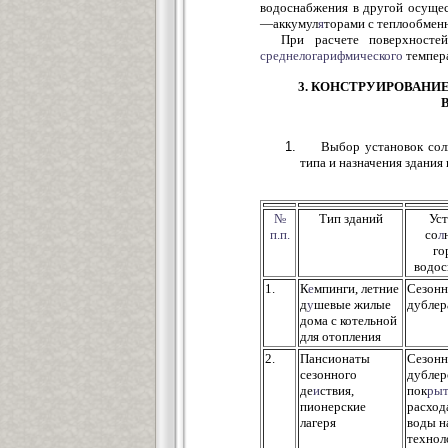
водоснабжения в другой осуще
—аккумул
я
торами с теплообмен
При расчете поверхностей
среднелогарифмического
темпера
3. КОНСТРУИРОВАНИ
Выбор установок сол
типа и назначения здания
№
Тип зданий
Уст
п.п.
со
л
го
водос
1.
К
е
мпинги, летние
Сезонн
д
у
шевые жилые
дублер
дома с котельной
для отопления
2.
Пансионаты
Сезонн
сезонного
дублер
де
и
ствия,
пок
рыт
пионерские
расход
лагеря
воды н
технол