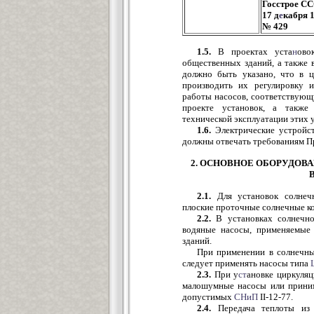
Госстрое СС
17 д
е
кабря 
№ 429
1.5.
В проектах уста
н
ово
общественных зданий, а также
должно быть указано, что в ц
производить их регулировку 
работы насосов, соответствую
проекте установок, а также
технической эксплуатации этих 
1.6.
Электрические устройст
должны отвечать требованиям П
2. ОСНОВНОЕ ОБОРУДОВ
2.1.
Для установок солнечн
плоские проточные солнечные к
2.2.
В установках солнечног
водяные насосы, применяемые 
зданий.
При применении в солнечны
следует применять насосы типа
2.3.
При у
ст
ановке циркуляц
малошумные насосы или прини
допустимых
СНиП
II-12-77.
2.4.
Передача теплоты из о