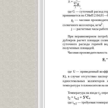
, (1
где G — суточный расход го
принимается по СНиП 2.04,01—
g
— часовая производите
j
2
солнечного кол
ле
ктора, кг/м
;
j — расчетные часы рабо
При неравномерном потребл
дублеров расчет площади солн
суточного расхода горячей в
полученных площадей.
Часовая производительность
где U
—
приведенный коэф
К), в случае отсутстви
и
паспор
одностекольных коллекторо
темп
е
ратура т
е
плоносителя на вх
Температура на входе t
опре
2
t
= t
+
5
°
С,
2
w2
где t
— требуемая температ
w2