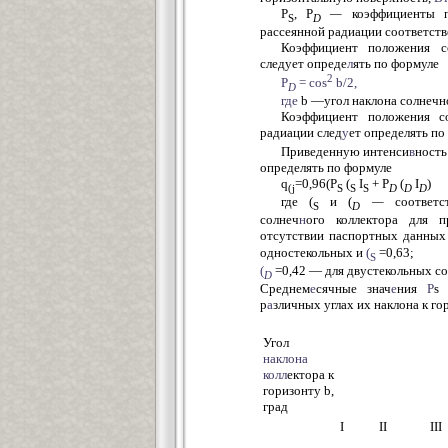
P
, P
—
коэффициенты п
S
D
рассеянной радиации соответств
Коэффициент положения с
следует опреде
л
ять по формуле
2
P
= cos
b/2,
D
где
b —угол наклона солнечн
Коэффициент положения с
радиации след
у
ет определять по
Приведенную интенси
в
ност
определять по формуле
q
=0,96(
P
(
I
+ P
(
I
)
(j
S
S
S
D
D
D
где
(
и
(
—
соответс
S
D
солнеч
н
ого коллектора для
отсутствии паспортных данных
одностекольных и
(
=0,63;
S
(
=0,42 — для двустекольных с
D
Среднем
е
сячные знач
е
ния
Р
s 
р
а
зличных углах их наклона к го
Угол
наклона
колл
ектора к
горизонту b,
град
I
II
III