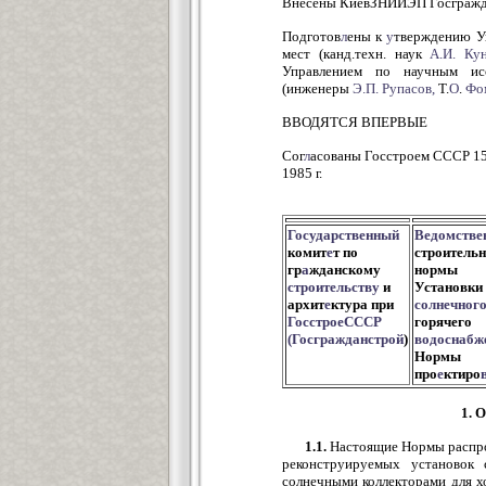
Внесены КиевЗНИИЭП Госгражд
Подготов
л
ены к
у
тверждению У
мест (канд.техн. наук
А.И.
Кун
Управлением по научным ис
(инженеры
Э.П.
Рупасов,
Т.
О
.
Фо
ВВОДЯТСЯ ВПЕРВЫЕ
Сог
л
асованы Госстроем СССР 15
1985 г.
Государственный
Ведомстве
комит
е
т по
строитель
гр
а
жданскому
нормы
строительству
и
Установки
архит
е
ктура при
солнечног
ГосстроеСССР
горячего
(Госгражданстрой
)
водоснабж
Нормы
про
е
ктиро
1.
1.1.
Настоящие Нормы распро
реконструируемых установок 
солнечными коллекторами для х