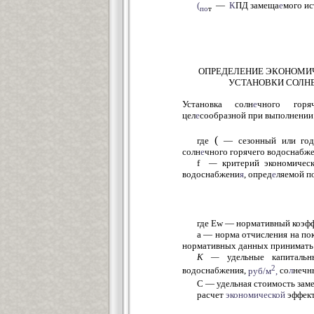
(
—
К
ПД замеща
е
мого ис
по
т
ОПРЕДЕЛЕНИЕ ЭКОНОМИ
УСТАНОВКИ СОЛН
Установка солн
е
чного горя
цел
е
сообразной при выполнении
(
где
— сезонный или годо
солн
е
чного горячего водоснабж
f
—
критерий экономичес
водоснабжени
я
, опред
е
ляемой п
где Ew — нормативный коэф
a — норма отчисления на по
нормативных данных принимать в
К —
удельные капитальн
2
водоснабжения,
руб/м
,
со
л
нечн
С — удельная стоимость зам
расчет
эко
номической
эффект