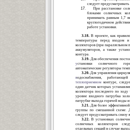
следует предусматривать
При расстановке сол
блоками солнечных кол
принимать равным 1,7 в
круглогодичном действи
работе установки.
3.18.
В проекте, как правило
температуры перед входом и
коллекторов (при параллельном 
аккумуляторов, а также уста
контура.
3.19.
Для обеспечения пост
у
становки солнечного горя
автоматические регуляторы тем
3.20.
Для управления циркуля
в
одоснабжения, работающе
теплоприемном
контуре, следу
один датчик которых устанавли
коллектора последнего по ходу 
уровне входного патрубка хол
патрубке выхода горячей воды из
3.21.
Для более эффективной 
группы по смешанной схеме. Д
следует предусматривать снизу в
3.22.
В установках солнечн
солнечных коллекторов след
отдельных секций в случае выход