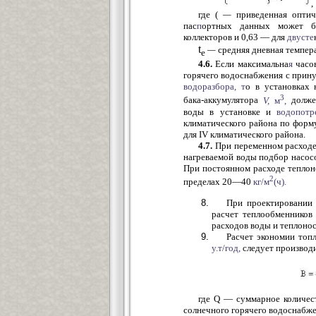
где (
—
приведенная оптиче
пас
п
ортных данных может бы
коллекторов и 0,63 — для
двусте
t
—
средняя дневная темпер
e
4.6.
Если максимальна
я
часо
горячего водоснабжения с прин
водоразбора,
т
о в установках 
3
бака-аккумулятора
V,
м
,
должен
воды в установке и
водопотр
климатического района по форм
для IV климатического района.
4.7.
При переменном расходе
нагреваемой воды подбор насосо
При постоянном расходе теплон
2
пределах 20—40
кг/м
(ч).
При проектировании 
расчет теплообменников
расходов воды и теплонос
Расчет экономии топл
у.т/год,
следует производ
где Q — суммарное количес
солнечного горячего водоснабжен