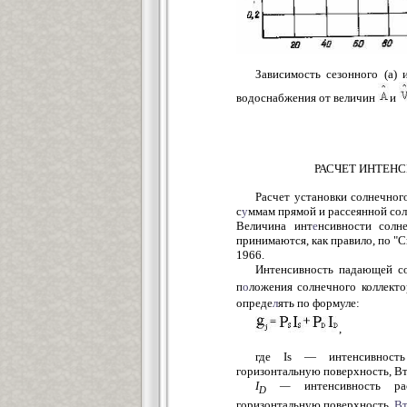
Зависимость сезонного (a) 
водоснабжения от величин
и
РАСЧЕТ ИНТЕН
Расчет установки солнечног
с
у
ммам прямой и рассеянной со
Величина инт
е
нсивности солн
принимаются, как правило, по "
1966.
Интенсивность падающей со
п
о
ложения солнечного коллекто
опреде
л
ять по формуле:
,
где Is — интенсивност
горизонтальную поверхность, В
I
—
интенсивность ра
D
горизонтальную поверхность,
Вт