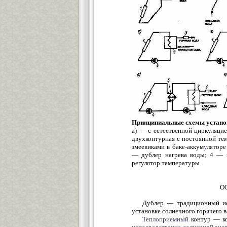
Принципиальные схемы установ
а) — с естественной циркуляцие
двухконтурная с постоянной те
змеевиками в баке-аккум
у
ляторе
— дублер нагрева воды; 4 — 
регулятор температуры
О
Дублер — традиционный и
установке солнечного гор
я
чего 
Теплоприемный
контур — ко