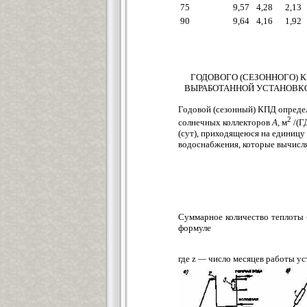
75
9,57
4,28
2,13
90
9,64
4,16
1,92
ГОДОВОГО (СЕЗОННОГО) 
ВЫРАБОТАННОЙ УСТАНОВК
Годовой (сезонный) КПД определ
2
солнечных коллекторов
А,
м
/(Г
(сут), приходящеюся на единицу
водоснабжения, которые вычисл
Суммарное количество теплоты
формуле
где z
—
число месяцев работы уст