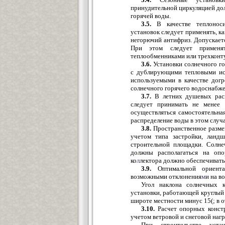
принудительной циркуляцией до
горячей воды.
3.5.
В качестве теплонос
установок следует применять, к
негорючий антифриз. Допускает
При этом следует применя
теплообменниками или трехконт
3.6.
Установки солнечного г
с дублирующими тепловыми исто
используемыми в качестве догр
солнечного горячего водоснабже
3.7.
В летних душевых расп
следует принимать не менее 
осуществляться самостоятельна
распределение воды в этом случа
3.8.
Пространственное размещ
учетом типа застройки, ланд
строительной площадки. Солне
должны располагаться на опо
ко
л
лектора должно обеспечивать
3.9.
Оптимальной ориента
возможными отклонения
м
и на в
Угол наклона солнечных к
установки, работающей круглый
широте местности минус 15(; в 
3.10.
Расчет опорных констр
учетом ветровой и снеговой нагр
При строительстве уста