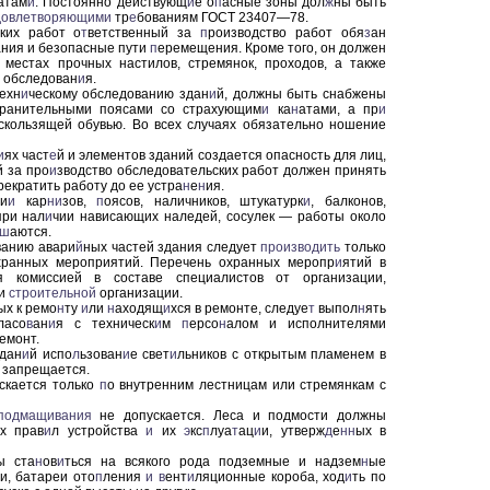
атам
и
. Постоянно действующ
и
е о
п
асные зоны дол
ж
ны быть
довлетворяющими
тр
е
бованиям ГОСТ 23407—78.
ких работ о
т
ветственный за
п
роизводство работ обя
з
ан
ания и безопасные пути
п
еремещения. Кроме того, он должен
 местах прочных настилов, стремянок, проходов, а также
т обследован
и
я.
ехн
и
ческому обследованию здан
и
й, должны быть снабжены
ранительными поясами со страхующим
и
ка
н
атами, а пр
и
кользящей обувью. Во всех случаях обязательно ношение
и
ях част
е
й и элементов зданий создается опасность для лиц,
й за про
и
зводство обследовательских работ должен принять
рекратить работу до ее устра
н
е
н
ия.
ни
и
кар
ни
зов,
п
оясов, наличников, штукатурк
и
, балконов,
при нал
и
чии нависающих наледей, сосулек — работы около
ш
аются.
ванию авари
й
ных частей здания следует
производить
только
хранных мероприятий. Перечень охранных меропр
и
ятий в
я комиссией в составе специалистов от организации,
 и
строительной
организации.
ых к ремо
н
ту
и
ли
н
аходящ
и
хся в ремонте, следуе
т
выпол
н
ять
ласо
в
ан
и
я с техническ
и
м
п
ерсо
н
алом и исполнителями
емонт.
здан
и
й испо
л
ьзован
и
е свет
и
льников с открытым пламенем в
 запрещается.
скается только
п
о внутренним лестницам или стремянкам с
подмащивания
не допускается. Леса и подмости должны
х прав
и
л устройства
и
их
э
кс
п
луа
т
ац
и
и, утверж
д
е
нн
ых в
ы ста
н
ов
и
ться на всякого рода подземные и надзем
н
ые
и, батареи ото
п
ления
и
в
ент
и
ляционные короба, ход
и
ть по