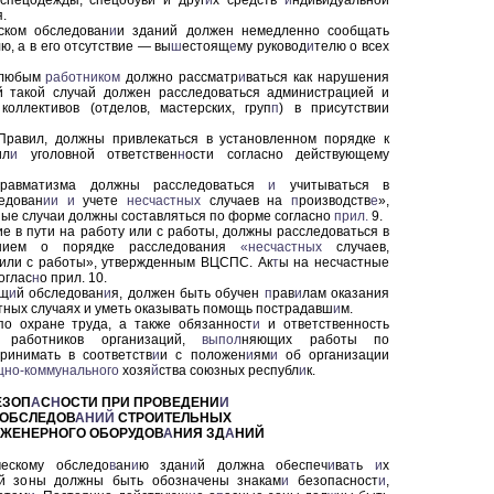
спецодежды, спецобуви и друг
и
х средств
и
ндивидуальной
.
ском обследован
и
и зданий должен немедленно сообщать
, а в его отсутствие — вы
ш
естоящ
е
му руковод
и
телю о всех
 любым
работником
должно рассматр
и
ваться как нарушения
й такой случай должен расследоваться администрацией и
коллективов (отделов, мастерских, груп
п
) в присутствии
равил, должны привлекаться в установленном порядке к
ил
и
уголовной ответствен
н
ости согласно действующему
 травматизма должны расследоваться
и
учитываться в
едован
ии
и
учете
несчастных
случаев на
п
роизводств
е
»,
ные случаи должны составляться по форме согласно
прил.
9.
е в пути на работу или с работы, должны расследоваться в
ением о порядке расследования
«несчастных
случаев,
 или с работы», утвержденным ВЦСПС. Ак
т
ы на несчастные
оглас
н
о прил. 10.
ящ
и
й обследован
и
я, должен быть обучен
п
рав
и
лам оказания
ных случаях и уметь ока
зывать помощь пострадавш
и
м.
о охране труда, а также обязанност
и
и ответственность
 работников организаций,
выпол
няющих работы по
ринимать в соответств
и
и с положен
и
ям
и
об организации
но-коммунального
хозя
й
ства союзных республ
и
к.
ЕЗОП
А
С
Н
ОСТИ ПРИ ПРОВЕДЕНИ
И
 ОБСЛЕДОВ
АНИЙ
СТРОИТЕЛЬНЫХ
НЖЕНЕРНОГО ОБОРУДОВ
А
НИЯ ЗД
А
НИЙ
ческому обследо
в
ан
и
ю здан
и
й должна обеспеч
и
ва
т
ь
и
х
ей зоны должны быть обозначены зна
кам
и
безопасност
и
,