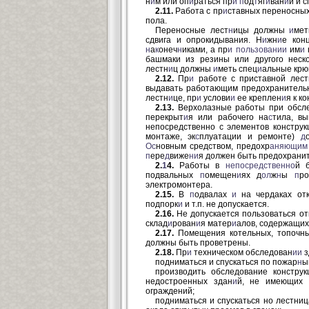
н
и
м или оп
и
раться пр
и
п
од
т
яг
и
ван
и
и и 
2.11.
Работа с пр
и
ставных переносных
пола.
Переносные лест
н
ицы должны
и
мет
сдвига и опрокидывания. Н
и
жн
и
е кон
н
а
к
онеч
н
иками, а пр
и
пользовании
им
и
башмаки из резины или другого неск
лестн
и
ц должны
и
меть спец
и
альные крю
2.12.
Пр
и
работе с приставной лест
выдавать работающим предохранительн
лестн
и
це, пр
и
услови
и
ее креплен
и
я к к
2.13.
Верхолазные работы при обсл
перекрыт
и
я или рабочего на
с
тила, в
непосредственно с элементов кон
струк
монтаже, эк
с
плуатации и ремонте)
д
Ос
новным средством, предохр
аняющим
п
ере
д
виже
ни
я должен быть предохрани
2.
1
4.
Работы в
непосредственно
й 
подвальных
п
омещен
и
ях д
ол
ж
н
ы
п
р
электромонтера.
2.15.
В
п
одвалах
и
на чердаках отк
подпорк
и
и т.п. не допускается.
2.16.
Не допускается пользоваться от
склад
и
рован
и
я матер
и
алов, содержащи
2.17.
Помещения котельных, топочны
должны быть проветрены.
2.18.
Пр
и
техническом обследован
ии
з
подниматься и спускаться по пожар
н
ы
производить обследование констру
недостроенных здан
и
й, не имеющих 
ограждений;
подниматься и спускаться но лестни