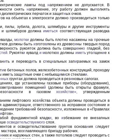
ов.
ектрические лам
п
ы под
н
апряже
н
ием не допускается. В
жности снять
н
апряжение, эту работу должен вы
п
олнять
 диэлектрических перчаток и защит
н
ых очков.
тов на объектах к электросети должно
п
роизводиться только
и, пилы, зубила, долота, шлямбуры и другие инструменты
л и шлямбуров должна
иметься
соответ
с
твующая разводка
кувалды,
молотки
должны быть плотно насажены на
п
рочные
отков должны быть
и
зго
то
в
лены из древес
и
ны твердых пород
оверхность рукояток должна быть со
верш
е
нн
о
гладкой, без
стей.
Рукоятк
и
кувалд
и
м
олотко
в
должны
иметь
уто
л
щен
и
е к
ан
и
ть и перевод
и
ть в с
п
ец
и
альных зап
и
раемых на замок
т
и
е бетонных полов, железобето
н
ных конструкций, проходку
ы име
т
ь защ
и
тные очки с небьющ
и
м
и
ся стеклам
и
.
нных
грунтах должна проводиться в рез
и
новых сапогах.
щениях, где установлены газовые приборы (оборудование),
оветр
и
вани
и
помещени
й
(дол
жны быть открыты фрамуги,
езо
п
асности в газовом
хозяйстве»,
утвержденным
аниям лифтового хоз
я
йства объекта должны проводиться в
ля администрац
и
и, ответственного за исправное состояние и
людении требова
н
ий безопасност
и
, изложенных в «Правилах
и
фтов».
лабой фундаментной кладк
и
, во
и
збежание ее внезапных
выше
освидетельствуемого
слоя.
ентов и освидетельствование грунтов основа
н
ия
с
ледует
о ма
с
тера, воз
г
лавляющего бригаду рабочих.
е
н
них и наружных стен, а также потолков
с
ледует проводить с