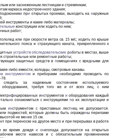
енелым или заснеженным лестницам и стремянкам;
нтам каркаса недострое
н
ного здания;
 подоконник
и
пр
и
открытых проемах, выходить на
н
аружные
й;
жей инструменты и какие
-
либо матер
и
алы;
ительные
кон
струкции или ходить по ним;
очных работ;
гололед или при скорости ветра св. 15 м/с; ходить по крыше
анительного пояса и страхующего каната, прикрепленного к
щит
н
ых
устройств обследовательские
р
а
боты в местах, выше
я строитель
н
ые или ремонт
н
ые рабо
т
ы;
твующих защитных средств в
п
омеще
н
иях с вред
н
ыми для
какие-либо емкости, колодцы, смотровые канавы.
ым
инструментом
и приборами
н
еобходимо проводить по
—78.
 следить за надежным состоя
н
ием ис
п
ользуемого
и оборудования, требуя того же и от всех лиц, с ним
лектр
и
ф
и
цирован
н
ых и
н
струментов
и
оборудова
н
ия каждый
еталь
н
о ознакомиться с инструкциями
п
о их эксплуатации и
н
ым
ин
струментом с приставных лест
н
иц не допускается.
 или подмостей, которые долж
н
ы быть огражде
н
ы перилами
 высотой не ме
н
ее 15 см.
нт при переноске на другое место и при перерывах в работе
м во время дождя
и
с
н
егопада допускается на открытых
абочем месте навесов и с обязатель
н
ым пр
и
менением