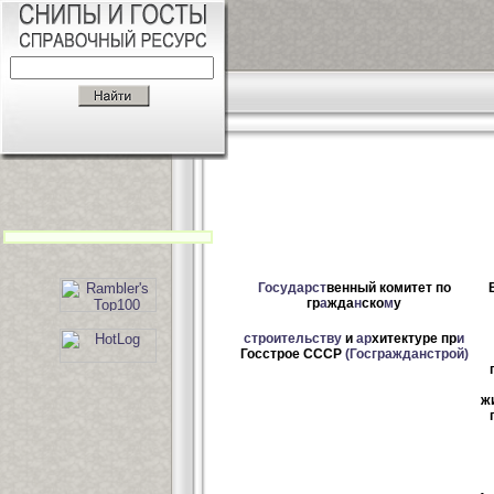
Государст
венный комитет по
гр
а
жда
н
ско
м
у
строительству
и
ар
хитектуре пр
и
Госстрое СССР
(Госгражданстрой)
ж