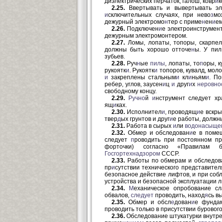
диэлектрических перчаток, галош, ковр
и
к
2.25.
Ввертывать и вывертывать эл
и
сключительных случаях, при нево
з
мо
дежурный электромо
н
тер с приме
н
ен
и
ем
2.26.
Подключен
и
е электроинструмен
дежурным электромонтером.
2.27.
Ломы, лопаты, топоры, скарпел
должны быть хорошо отточе
н
ы. У пи
зубьев.
2.28.
Руч
н
ые
пилы
, лопаты, то
п
оры, 
рукоятк
и
. Рукоятк
и
топоров, кувалд, мол
и
закреплены стальным
и
кл
и
ньям
и
. П
ребер, углов, заусен
и
ц
и
друг
и
х
неровно
свободному концу.
2.29.
Ручно
й
и
нструмент следует хр
ящ
и
ках.
2.30.
Исполнител
и
, проводящ
и
е вскры
твер
д
ых грунтов и друг
и
е работы, должн
2.31.
Работа в сырых
и
ли
водонасыще
2.32.
Обмер и обследован
и
е в поме
следует
п
роводить при постоянном пр
форточки) согласно «Правилам б
Госгортехнадзором
СССР.
2.33.
Работы по обмерам и обследов
пр
и
сутствии технического представите
безопасное действие лифтов, и при соб
устройства и безопасной эксплуатации л
2.34.
М
еханическое опробование с
обвалов,
следует
проводить, наход
я
сь 
2.35.
Обмер и обсл
е
дован
и
е фундам
проводить только в присутствии буровог
2.36.
Обследование штукатурки внутр