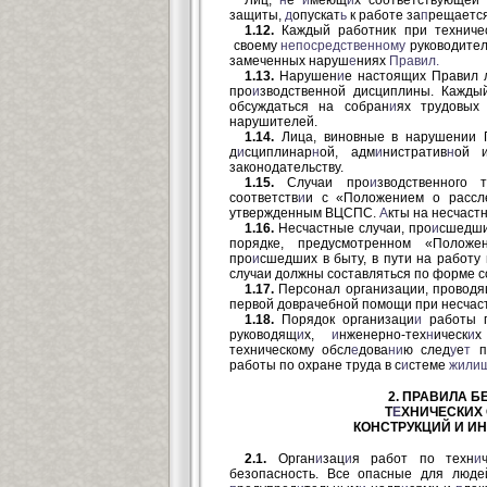
Лиц,
н
е
и
меющ
и
х соответствующей 
защиты,
д
опускат
ь
к работе за
п
рещается
1.12.
Каждый работник при техниче
своему
непосред
ственному
руководителю
замеченных наруш
е
ниях
Правил.
1.13.
Нарушен
и
е настоящих Правил
про
и
зводственной дисциплины. Кажды
обсуждаться на собран
и
ях трудовых 
нарушителей.
1.14.
Лица, виновные в нарушении П
д
и
сциплинар
н
ой, адм
и
нистратив
н
ой 
законодательству.
1.15.
Случаи про
и
зводственного
соответств
и
и с «Положением о рассл
утвержденным ВЦСПС.
А
кты на несчаст
1.16.
Несчастные случаи, про
и
сшедши
порядке, предусмотренном «Полож
про
и
сшедших в быту, в пути на работу
случаи должны составляться по форме с
1.17.
Персонал организации, провод
первой доврачебной помощи при несчаст
1.18.
Порядок организаци
и
работы п
руководящ
и
х,
и
нженерно-тех
н
ическ
и
х
техническому обсл
е
дова
ни
ю след
у
е
т
п
работы по охране труда в с
и
стеме
жилищ
2. ПРАВИЛА Б
Т
Е
ХНИЧЕСКИХ
КОНСТРУКЦИЙ
И И
2.1.
Орган
и
зац
и
я работ по техн
и
безопасность. Все опасные для люд