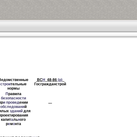
Ведомственные
ВС
Н
48-86
(р)
_
строи
тельные
Госгражданстрой
нормы
П
равила
безопасности
пр
и
провед
ении
—
о
бследовани
й
илых
зданий
для
проектирования
капит
а
ль
н
ого
р
е
м
о
нта