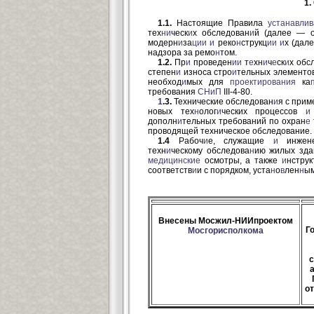
1
1.1.
Настоящие Правила
устанавли
тех
ни
ческ
и
х обследован
и
й (далее — о
модерн
и
за
ции
и
реко
н
струкц
ии и
х (дал
надзора за ремо
н
том.
1.2.
Пр
и
проведен
ии
т
е
хн
и
ч
е
ск
и
х обс
степен
и
износа стро
и
тельных элемент
необход
и
мых для
проектирования
ка
требования
СНиП
III-4-80.
1
.3.
Технические обследован
и
я с при
новых тех
н
олог
и
ческих процессов
и
дополн
и
тельных требований по охран
е
проводящей техническое обследование.
1.4
Рабоч
и
е, служащие
и
инжене
техн
и
ческому обследова
н
ию жилых зда
медицинские
осмотры, а также
и
нструк
соответств
и
и с порядком, уста
н
о
в
лен
н
ым
Внесены Мосжил-НИИпроектом
Г
Мосгорисполкома
с
а
от