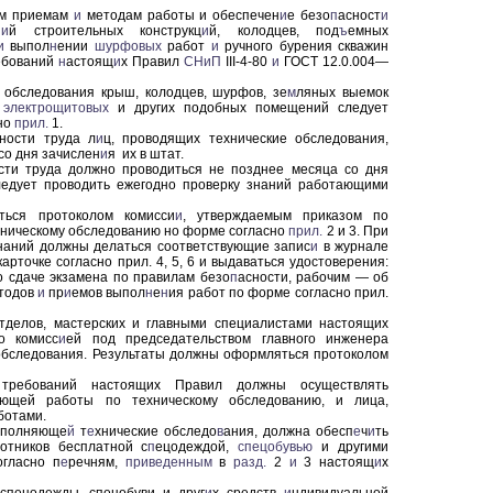
ым приемам
и
методам работы и обеспечен
и
е безо
п
асност
и
н
и
й строительных конструкц
и
й, колодцев, под
ъ
емных
и
выпол
н
ении
шурфовых
работ
и
ручного бурения скважин
ебований
н
астоящ
и
х Правил
СНиП
III-4-80
и
ГОСТ 12.0.004—
 обследования крыш, колодцев, шурфов, зе
м
ляных выемок
,
электрощитовых
и других подобных помещений следует
сно
прил.
1.
ности труда л
и
ц, проводящих технические обследования,
со дня зачислен
и
я их в штат.
сти труда должно проводиться не позднее месяца со дня
ледует проводить ежегодно проверку знаний работающими
ться протоколом комисси
и
, утверждаемым приказом по
хническому обследованию но форме согласно
прил.
2 и 3. При
наний должны делаться соответствующие запис
и
в журнале
карточке согласно прил. 4, 5, 6 и выдаваться удостоверения:
о сдаче экзамена по правилам безо
п
асности, рабочим — об
тодов
и
пр
и
емов выпол
н
е
н
ия работ по форме согласно прил.
тделов, мастерских и главными специалистами настоящих
о комисс
и
ей под председатель
ством главного инженера
обследования. Результаты должны оформляться протоколом
ребований настоящих Правил должны осуществлять
яющей работы по техническому обследованию, и лица,
ботами.
ыполняюще
й
т
е
хнические обследо
в
ания, должна обесп
е
ч
и
ть
отников бесплатной с
п
ецодеждой,
спецобувью
и другими
огласно п
е
речням,
приведенным
в
разд.
2
и
3 настоящ
и
х