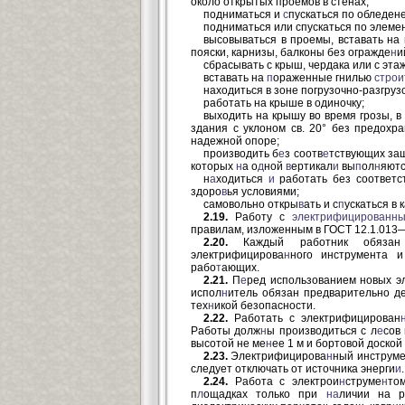
около открытых проемов в стенах;
подниматься и
с
пускаться по облед
подниматься или спускаться по элеме
высовываться в проемы, вставать на
пояски, карнизы, балконы без огражде
н
и
сбрасывать с крыш, чердака или с эта
вставать на
п
ораженные гнилью
стро
находиться в зоне погрузочно-разгруз
работать на крыше в одиночку;
выходить на крышу во время грозы, в 
здания с уклоном св. 20° без предохр
надежной опоре;
производить б
е
з соотв
е
тствующих за
которых
н
а о
д
ной
в
ертикал
и
вы
п
ол
н
яютс
н
а
ходиться
и
работать без соответс
здоро
в
ья условиями;
самовольно откры
в
ать и с
п
ускаться в 
2.19.
Работу с
электрифицированн
правилам, изложенным в ГОСТ 12.1.013
2.20.
Каждый работник обязан
электрифицирова
н
ного инструмента 
рабо
т
ающих.
2.21.
П
е
ред использованием новых э
испол
н
итель обязан предварительно д
тех
н
икой безопасности.
2.22.
Работать с электрифицирован
Работы долж
н
ы производиться с л
е
сов
высотой не ме
н
ее 1 м и бортовой доской
2.23.
Электрифицирова
н
ный инструме
следует отключать от источника энерги
и
.
2.24.
Работа с электрои
н
струме
н
то
п
л
ощадках только при
на
личии на р