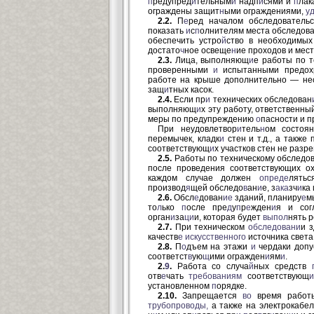
п
редупред
и
тельным
и
надп
и
сями и
п
лак
ограждены защит
н
ыми ограждениями,
у
2.2.
П
е
ред началом обследовательс
показать
и
с
п
олнителям места обследов
обеспечить устро
й
ство в необходимых
достато
ч
ное освеще
н
ие проходов и мес
2.3.
Лица, выполняющ
и
е работы по т
проверенными
и
испытанными предох
работе на крыше дополнительно — нес
защ
и
тных касок.
2.4.
Если пр
и
технических обследован
выпол
няющ
и
х эту работу, ответственны
меры по предупреждению
о
пасности и п
При неудовлетвор
и
тель
н
ом состоя
перемычек, кладк
и
стен и т.д., а также 
соответствующ
и
х участков стен не разре
2.5.
Работы по техническому обследо
после проведения соответствующих о
каждом случае должен
опреде
лятьс
производ
я
щей обследо
в
ан
и
е, з
ака
зч
и
ка
2.6.
Обсл
е
дован
ие
зданий, планиру
е
м
то
л
ько
п
осле пре
д
у
п
р
е
жден
и
я и сог
орган
и
за
ци
и, которая будет
выпол
нять р
2.7.
При техническом
обследовани
и 
качеств
е
искусственного
источника света
2.8.
П
о
дъем на этажи
и
чердаки допу
соответст
в
ую
щ
ими огражден
и
ям
и
.
2.
9
.
Работа со случа
й
ных средств
отв
е
чать
требованиям
соответствующ
и
установленном
п
орядке.
2.10.
Запрещается
во
время работ
трубопроводы,
а также на электрокабел