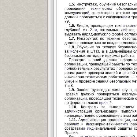
1.5.
Инструктаж, обучен
и
е безопасн
проведения т
е
хн
и
ческ
и
х обследова
комму
н
икаци
й
, коллекторов, а также
п
р
должны
п
ровод
и
ться с соблюден
и
ем тр
79.
1.6.
Лицам, проводящим техн
и
ческ
и
е
глубино
й
св. 2
м,
котельных л
и
фтов
выдавать наряд-допуск по форме согла
1.7.
Инструктаж по техн
и
ке безопас
должен проводиться не позднее месяца 
1.8.
Обучение по технике безопасно
зач
и
сления в штат, а в дальнейшем с
безо
п
асных методов и приемов работы.
Проверка знаний должна оформля
организации, проводящей работы по те
п
оложительных результатах проверки з
регистрации проверки знаний и л
и
чной 
инженерно-тех
н
ическим работникам — 
уч
е
бе и проверке знания безопас
н
ых ме
7 и 8.
1.9.
Знание руководителям
и
групп, о
Правил должно проверяться ежегодн
организаци
и
, проводящей технические 
по форме согласно
прил.
2.
1.10.
Контроль за выполнением т
адм
и
нистрац
и
я организации, выполн
непосред
с
твенно руководящие этими ра
1.11.
Адм
и
нистрац
и
я орган
и
заци
и
, в
рабоч
и
х и и
н
женерно-техническ
и
х раб
средствам
и
и
нд
и
видуальной защиты с
Правил.