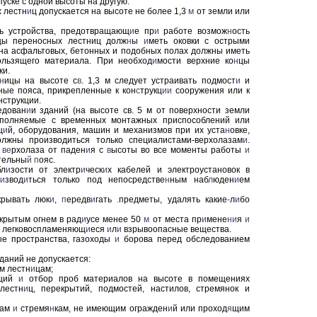
спуске с одной высоты на другую.
 лестн
и
ц допускается на высоте не более 1,3
м
от земли или
ь устройства, предотвращающ
и
е пр
и
работе возмож
н
ость
цы переносных лестниц долж
н
ы
и
меть оковки с острыми
на асфальтовых, бетонных и подобных полах должны иметь
ользящего материала. При необход
и
мости верхние ко
н
цы
ки.
н
ицы на высоте с
в
. 1,3 м следует устраивать подмост
и
и
ые пояса, прикрепленные к кон
с
трукц
ии
сооружения или к
онструкции.
едован
и
и зданий (на высоте св. 5 м от поверхности земли
ыполняемые с временных монтажных приспособлений или
ц
и
й, оборудования, машин и механизмов при их уста
н
овке,
олжны производиться только специалистами-верхолазам
и
.
ве
рхолаза от паде
н
и
я с
в
ысоты во все моменты работы
и
тельны
й
п
ояс.
бл
и
зости от электр
и
ческ
и
х кабелей и электроустановок в
о
и
звод
и
ться только под непосредстве
н
ным наб
л
юден
и
ем
рывать люк
и
,
п
ередв
и
гать
.
предметы, удалять какие
-
л
и
бо
крытым огнем в рад
и
усе менее 50
м
от места пр
и
мене
ни
я
и
х легковоспламеняющ
и
еся
и
л
и
взрывоопасные вещества.
е пространства, газоходы
и
борова перед обследованием
даний не допускается:
м лестн
и
цам;
кций
и
отбор проб материалов на высоте в помещениях
лестн
и
ц, перекрытий, подмостей, настилов, стремянок и
цам
и
стремя
н
кам, не имеющим огражден
и
й или проход
я
щим