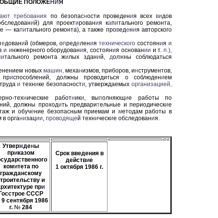
. ОБЩИЕ ПОЛОЖЕ
НИ
Я
вают
требования
по безопас
н
ости проведен
и
я всех
ви
дов
бследован
и
й) для проект
и
рован
и
я к
а
п
и
тального ремонта,
ее — ка
пи
тального ремонта), а также про
в
ед
е
н
и
я авторского
л
е
дован
и
й (обмеров, о
п
ред
е
лен
и
я
технического
состоян
и
я
и
ов
и
и
нженерного оборудо
ван
и
я, состоян
и
я основан
ии
и т.
п.),
пи
тального ремонта ж
и
лых здан
и
й,
д
ол
ж
ны соблюдаться
менением новых
машин,
меха
н
измов, приборов, и
н
струментов,
пр
и
способлений, должны проводиться о соблюден
и
ем
труда
и
техн
и
ке безопасност
и
, утверждаемых
организацией,
рно-тех
н
ические работ
н
ик
и
, вы
п
олняющ
и
е работы по
ний, должны проход
и
ть предвари
т
ельные и периодическ
и
е
таж и обуч
е
ние безопасным приемам и
м
етодам работы в
 в ор
га
ни
зац
ии
,
проводяще
й техн
и
ческ
и
е обследован
и
я.
Утвер
ж
де
н
ы
пр
и
казом
Срок введения в
осударственного
действ
и
е
ком
и
тета по
1 октября 1986 г.
гражданскому
троительству и
рхитектуре пр
и
Госстрое СССР
 9 сентября 1986
г.
№
284