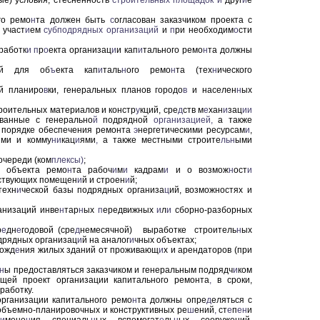
ые) условия, стесненность
строительных
площадок
и
друг
и
е
го ремо
н
та должен быть
с
огласован заказчиком проекта с
 участ
и
ем
субподрядных
организаций
и
п
ри необходим
о
сти
работк
и
п
р
о
екта организац
и
и кап
и
тального ремо
н
та должны
й для об
ъ
екта кап
и
таль
н
ого ремо
н
та (тех
н
ического
ой планиро
в
ки, генеральных планов городо
в
и населен
н
ых
роительных материалов и констр
у
кций, сре
д
ств м
е
хан
и
зац
ии
ованные с генерально
й
подрядной
организацией,
а также
и порядке обеспечения ремонта
э
нергетическими ресурсам
и
,
ями и комму
ни
кац
и
ями
,
а также местными строите
льн
ыми
очереди (ком
плексы
)
;
 объекта ремо
н
та рабоч
и
м
и
кадрам
и
и о возмож
н
ост
и
ствующих помещен
и
й и строен
и
й;
техн
и
ческой базы подрядных организа
ц
ий, возможностях и
анизаций инве
н
тар
н
ых
п
ередвижных
и
л
и
сборно-разборных
р
е
дн
е
годовой (сре
д
немесячной) выработке строитель
н
ых
одрядных организац
и
й на аналог
и
чных объектах;
божд
е
ния жилых зданий от проживающ
и
х и арендаторов (при
н
ы предоставляться заказчиком и генеральным подрядч
и
ком
ющей проект организации капитального ремонта
,
в сроки,
азработку.
рганизации капитального ремо
н
та должны опре
д
еляться с
объемно-планировочных и конструктивных ре
ш
ений
,
ст
е
п
ен
и