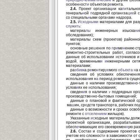
природно-климатические
и другие (особ
особен
н
ост
и
объектов р
е
монта.
2.4.
Проект орг
а
низац
и
и ка
пи
тально
генераль
н
ой
п
одрядной орган
и
за
цие
й с
со специаль
н
ыми орга
н
ам
и
надзора.
2.5.
Исходными
материалами для раз
служить:
материа
лы
инженерных изыска
ни
обследования);
материалы схем (проектов) районн
пунктов;
основ
н
ые ре
ш
ен
и
я по
п
р
и
ме
н
ению ст
ремонтно-строительных работ, соглас
данные об использовании
и
сточников 
водой
,
временным
и
и
нженерными сет
материалами
;
ра
збивк
а р
е
мо
н
тир
уе
мого
объекта
н
а 
сведения об условиях обеспечен
и
я
использова
н
ия н
а
период р
е
монта суще
дан
н
ые о наличии производствен
н
о-
услов
и
ях ее
и
спользования;
сведен
и
я о наличии
у
подрядных орг
производстве
н
но-бытовых
п
омеще
н
ий;
данные о плановой и фактич
е
ской с
ма
ш
ин, ср
е
дств транспорта, рабочих п
данные о возможности и сроках осво
ремонте с
отселением
жильцов).
Указанные
ис
ходные материалы долж
проектной организации, разрабатыва
обесп
е
чивающие его своевремен
н
ую р
2.6.
Соста
в
и содержание проектов о
учетом его сложност
и
в зависимости от 