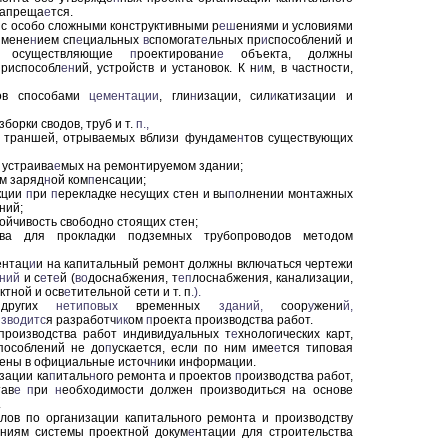
запреща
е
тся.
 с особо сложными конструктивными р
еш
ениями и условиями
имене
н
ием сп
е
циальных
в
спомогат
е
льных пр
и
способлений и
осуществляющие
п
роектировани
е
объекта, должны
приспособл
ен
ий, устройств и установок. К н
и
м, в частности,
тов способами
цементации
, гли
н
изации, сил
и
катизации и
борки сводов, труб и т.
п.,
и траншей, отрываемых вблизи фундаме
н
тов существующих
 устраива
е
мых на ремонтируемом здании;
м заряд
н
ой ком
п
енсации;
кции
п
ри
п
ерекладке несущих стен и вы
п
олнении монтажных
ний;
ойчивость свободно стоящих стен;
тва для прокладки подземных трубопроводов методом
ентац
и
и на капитальный ремонт должны включаться чертежи
ний
и с
е
т
е
й (
во
доснабжения, т
еп
лоснабжения, канализации,
ктной и осв
е
тительной сети и т. п
.).
 других
нетиповых
временных
зданий,
соор
у
жени
й,
изводитс
я разработч
ик
ом
п
роекта производства работ.
роизводства работ индивидуальных т
е
хнологических карт,
пособлений не до
п
ускается, если по ним име
е
тся типовая
чены в официальные источ
н
ики информации.
зации ка
п
италь
н
ого ремонта и проектов
п
роизводства работ,
тав
е
п
ри
н
еобходимости должен производиться на основе
.
лов по организации капитального ремонта и производству
аниям системы проектной докум
е
нтации для строительства