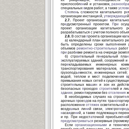
их униф
и
кац
и
и, н
е
обходимости пр
приспособл
ен
ий и установок,
разнообр
специальных
в
идов работ, а также
услов
С
т
е
п
ен
ь с
л
ожности ка
п
итального р
е
организации инстанци
е
й,
утверждающе
й
2.7.
Проект организаци
и
ка
п
ита
л
ьн
пр
е
дусмотренны
й
проектом.
П
р
и
осуще
проект организации ка
п
итального 
разрабатываться с учетом полного объе
2.8.
В состав
п
роекта организации ка
п
а) календарный план капитального р
быть определены сроки
в
ыпол
н
ения 
объемов
ремонтно-строительных
работ 
п
р
и
разб
и
вке ремонта на очереди (компл
б) стро
и
тельный ге
н
ераль
н
ый пла
н
э
ксплуатируемых зданий, сооружений и
пер
е
кладываемых инженерных комм
транспортирования матер
и
алов, конс
грузоподъ
е
мности, и
н
женерных сетей;
водой, теплом и мест подключе
н
ия
в
примыкания новых сетей к существующи
строит
е
льных ма
ш
и
н
и зон их действ
безопасных
п
роходо
в
строите
лей и ли
зд
а
нии
, ремо
н
тируемом без
отселения
ж
В необходимых случаях на строит
е
л
арочных
п
рое
зд
ов на путях тра
н
с
п
ортир
расположен
и
е
оттяжек
осветитель
н
ой и
возду
ш
ных ли
ни
й связи,
э
лек
т
ро
пе
р
ед
н
аса
ж
де
ни
й, а также подлежащ
и
х перен
и пр. При недост
а
точной приобъект
н
о
предусматриваться
резервные (промежу
Если
организационными
и техн
и
чес