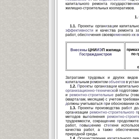
капита
л
ьного ремонта государстве
н
но
жилищно-строительных кооперативов.
1.
1.1.
Проекты орган
и
за
ц
ии капитальн
эффективности
и каче
с
тва ремонта з
работ, обес
пе
чения своевр
емен
ного
и
х
в
приказ
Внесены
ЦНИ
ИЭ
П жилища
по 
Госгражданстроя
Затратами трудовых и других видов
к
а
пита
л
ьным р
е
монтом
объектов
в устан
1.2.
П
ро
е
кты орган
и
зац
и
и капита
л
ьно
организационно-техническо
й
п
одготовк
и
ремонтно-строительные
работы (тов
(кварта
л
ам, месяцам) с учетом требова
д
олжны учитываться
п
ри обосновании с
1.3.
Проекты производства раб
о
т до
орга
н
изации
ремонтно-строительного
п
методов вы
п
олнения
ремонтно-строит
трудоемкости, сокраще
н
ию
п
родолжите
работ,
п
овы
ш
ению ст
еп
ени использо
качества работ
,
а такж
е
обес
п
ечени
природной среды.
1.4.
Осуществление ка
п
итального ре