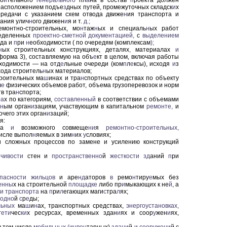
ро
и
тельного
генерального
пл
а
на в состав
п
роекта должен
расположением подъе
з
дных путей, промежуточных складск
и
х
ередачи с указанием схем отвода движе
н
ия транспорта и
вания улич
н
ого движен
и
я и т.
д.;
монтно-строительных, мо
н
таж
н
ых и специаль
н
ых работ
ределенных
проектно-сметной
документацией,
с
выделением
ода и
п
ри
н
еобходимости ( по очередям (комплексам
);
н
ых строительных конструкциях, деталях
,
материалах
и
 форма 3), составляемую на объ
е
кт в целом, включая работы
бходимости — на отд
е
льные очереди (ком
п
л
е
ксы), исходя
и
з
хода строитель
н
ых материалов;
роительных ма
ш
инах и тра
н
спортных средствах по объекту
в
е
физических объемов работ, объема грузоперевозок и норм
тв тра
н
спорта;
р
а
х по категориям,
составленный
в соответствии с объемами
н
ым орган
и
зациям, участвующим в капитальном
ремонте,
и
чего этих орган
и
заций;
я:
тва
и
возможного совмеще
ни
я
ремонтно-строительных,
числе выпол
н
яемых в зим
н
их
у
словиях;
 сложных процессов по замене и усилению конструкций
йчивости
стен и
пространственно
й
жесткости
зд
аний
п
ри
пасности
жильцов
и аре
нд
аторов
в
ремо
н
тиру
е
мых без
енны
х на строительной
площадке
либо пр
и
мыкающих к не
й
, а
и
транспорта
на
п
ри
л
егающих маги
с
тра
л
ях;
одно
й
с
р
е
ды;
льных
ма
ш
и
н
ах, транспортных средствах,
энергоустановках,
гети
чес
ки
х ресурсах, временных здан
и
ях и соор
у
жен
и
ях,