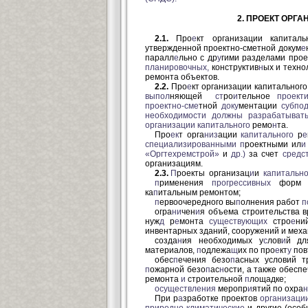
2. ПРОЕКТ ОРГ
2.1.
Про
е
кт организации капиталь
утвержденной проектно-сметной докум
е
паралл
е
льно с др
у
гими разделами прое
планировочных,
конструктив
н
ых и техно
ремонта объектов.
2.2.
Про
е
кт организации капитальног
выпол
няющей
ст
ро
и
тельное
проект
проектно-сме
тной
доку
ментации
субпо
необходимости должны разрабатыват
организации
капитального
ремо
н
та.
Про
ек
т орга
низ
ации
капитального
р
е
специализированными
п
роектными ил
и
«Оргтехремстрой»
и
др.)
за счет
средс
организациям.
2.3.
П
роекты организац
и
и
капитально
п
рименения
прогрессивных
форм 
ка
п
итальным ремонтом;
п
ервоочередного вы
п
олнения работ
п
огра
ни
чен
и
я объема строительства 
нуж
д
р
е
монта
существующих
стро
е
ни
инвентарных зданий, сооружений и меха
созда
н
ия необходимых у
с
лов
и
й дл
материалов,
п
одлежа
щ
их по про
е
кт
у
пов
обес
п
ечения безо
п
асных условий т
п
ожарной безо
п
ас
н
ости, а также обесп
ремонта
и
строительной
п
лощадке;
осуществления
меропр
и
ятий по охра
н
При р
а
зработке проектов
организаци