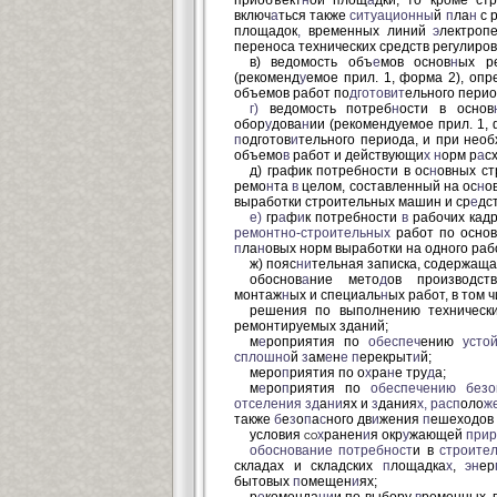
приобъект
н
ой площ
а
дки, то кроме ст
включ
а
ться также
ситуационны
й
п
ла
н
с 
площадок
,
временных линий
э
лектроп
переноса технических средств регулиро
в) ведомость объ
е
мов основ
н
ых ре
(рекоменд
у
емое прил. 1, форма 2), оп
объемов работ по
дготовит
ельного пери
г)
ведомость потреб
н
ости в основ
обор
у
дова
н
ии (рекомендуемое прил. 1,
п
одготов
и
тельного периода, и при нео
объемо
в
работ и действующи
х н
орм р
а
с
д) график потребности в ос
н
овных ст
ремо
н
та
в
целом, составленный на ос
н
о
выработки строительных машин и ср
е
дс
е)
гр
а
ф
и
к потребности
в
рабочих кад
ремонтно-строительных
работ по основ
п
ла
н
овых норм выработки на одного рабо
ж) пояс
ни
тельная записка, содержаща
обоснов
а
ние мето
д
ов производс
монтаж
н
ых и специаль
н
ых работ, в том 
решения по выполнению технически
ремонтируемых зданий;
м
е
роприятия по
обеспеч
ению
усто
сплошно
й
з
ам
е
н
е
п
ерекрыт
и
й;
меро
п
риятия по о
х
ра
н
е тру
д
а;
м
е
ро
п
риятия по
обеспечению
безо
отселения
зд
а
ни
ях и
з
дания
х,
расп
оло
ж
также
б
е
з
о
п
а
с
ного дв
и
жения
п
ешеходов
условия
со
х
ранен
и
я окр
у
жающей
прир
обоснование
потребност
и в
строите
складах и складских
п
лощадка
х
,
эн
ер
бытовых
п
омещен
и
ях;