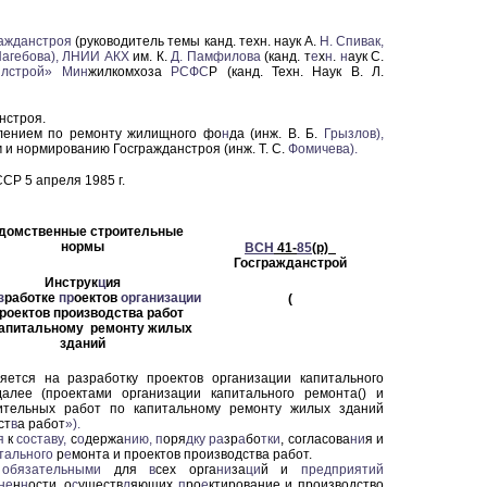
ражданстроя
(руководитель темы канд. техн. наук А.
Н.
Спивак,
агебова),
ЛНИИ
АКХ
им. К.
Д.
Памфилова
(канд. т
е
х
н
.
н
аук С.
лстрой»
Мин
жилкомхоза
РСФС
Р (канд. Техн. Наук В. Л.
нстроя.
влением по ремонту жилищного фо
н
да (инж. В. Б.
Грызлов),
и нормированию Госгражданстроя (инж. Т. С.
Фомичева).
Р 5 апреля 1985 г.
домственные строительные
нормы
ВСН
41-
85
(р)_
Госгражданстрой
Инструк
ц
ия
з
работке
пр
оектов
организации
(
проектов производства работ
капитальному ремонту жилых
зданий
яется на разработку проектов организации капитального
лее (проектами организации капитального ремонта() и
оительных работ по капитальному ремонту жилых зданий
ст
в
а работ
»).
я
к
составу,
с
о
держа
ни
ю,
п
оря
д
ку ра
зр
а
бо
тки
, согласова
ни
я и
тального
р
е
монта и проектов производства работ.
я
обязательными
для
в
сех орга
ни
за
ци
й и
предприятий
не
н
н
ости, о
с
уществ
л
яющих
п
ро
е
ктирование и производство