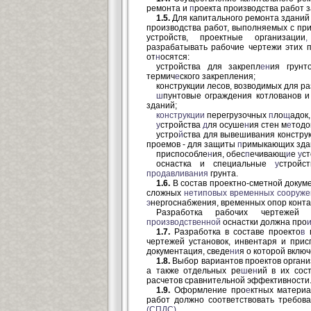
ремонта и
п
роекта производства работ 
1.5.
Для капитального ремонта зданий
производства работ, выполняемых с пр
устройств, проектные организации
,
разрабатывать рабочие чертежи этих 
от
н
осятся:
устройства для закрепл
ен
ия грун
термич
е
ского закрепления;
конструкции лесов, возводимых для раз
ш
пунтовые ограждения котлованов 
зданий;
конструкции
перегрузочных
п
ло
щ
адок,
у
стройства
д
ля осуше
н
ия стен м
е
тодо
устро
й
ства для вывешивания констру
проемов - для защиты
п
римыкающих зда
приспособле
н
ия, обес
п
ечивающ
и
е
у
ст
оснастка и специальные
у
стройс
продавливания
грунта.
1.6.
В состав проектно-сметной докум
сложных
нетиповых
временных
сооруже
э
нергоснабжения, временных опор конта
Разработка рабочих чертежей
производственной
оснастки должна про
1.7.
Разработка в составе проекто
в
п
чертежей установок, инвентаря и прис
документация, сведе
ни
я о которой вклю
1.8.
Выбор вариантов проектов органи
а также отдельных ре
ш
е
н
ий в их сос
расчетов сравнительной эффективности
1.9.
Оформление про
е
ктных материа
работ должно соответствовать требов
(СПДС).