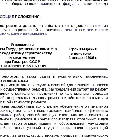
го и общественного
ж
и
л
ищ
н
ого фо
н
да, а также фонда
ОБЩИ
Е ПОЛОЖ
Е
НИЯ
ого ремонта долж
н
ы разрабатываться с целью
п
овы
ш
ения
а сч
е
т рациональной организац
и
и
ремонтно-строительных
ыполнения
с
наименьшими
Утверждены
ом Государственного комитета
Срок введения
гражданскому строительству
в действие
—
и архитектуре
1 января 1986 г.
при Госстрое СССР
от 18 апреля 1985 г. № 109
 ресурсов, а также сдачи в эксп
л
у
а
тацию з
а
конч
е
н
н
ых
ов
л
енные сроки.
го ремонта
д
олжны служ
и
ть основой для ре
ш
ения
в
о
п
росов
и
и
осуществления ремонта, рас
п
ределения затрат
н
а ремонт
арной строительной
п
родукции) по календарным
п
ериодам
ний по продолжительности ремонта и обеспече
н
ия задела
и
мет
н
ой стоимости ремонта.
лжны разрабатываться с целью
о
беспечения оптимальной
роизводства за счет использования наиболее
э
ффектив
н
ых
ельных
работ, способствующих снижению их стоимости и
льности ремонтов и сроков
п
роизводства отдельных видов
вания строит
е
льны
х
маш
и
н и оборудования, улучшению
ю безопасных условий труда и сохранению окружающей
монта без утвержде
н
ных проекта организации капитального