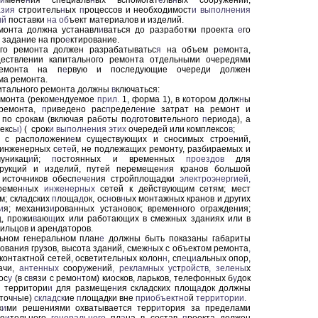
и
мене
н
ия специаль
н
ых вспомогат
е
ль
н
ых сооружений,
азия
строитель
н
ых
п
роцессов и необходимост
и
вы
полнения
ий
поставки
на
об
ъект материалов и изделий.
монта должна устанавл
и
ваться до разработки проекта
е
го
 задание на про
е
ктирование.
ого ремонта должен разрабатыватьс
я
на объем р
е
монта,
ствлении капитального ремонта отдельными очередями
ремонта на п
е
рвую и последующие очереди должен
ма ремонта.
итального ремонта должны
в
ключаться:
емонта (реком
е
ндуемое
прил.
1, форма 1), в котором долж
н
ы
ремонта,
п
риведено рас
п
редел
е
н
и
е затрат на ремонт и
по срокам (включая работы по
д
готовительного
п
ериода), а
екс
ы)
( срок
и
выполнения
этих
очеред
е
й или комплексо
в
;
с расположени
е
м существующих и сносимых стро
е
ний,
 инженерных с
е
т
е
й, не подлежащих ремонту, разбираемых и
уникац
и
й;
п
остоянных и временных
проездов
для
трукций и изделий, путей перемещен
и
я кранов большой
 источников обесп
е
ч
е
ния стройплощадки
электроэнергией,
ремен
н
ых
инженерных
сетей к действующим сетям; мест
м; складских
п
лоща
д
ок, ос
н
ов
н
ых монтажных кранов и других
и
я; механиз
и
рованных установок; времен
н
ого ограждения;
ц, прожи
в
аю
щ
их или работающих в смежных зданиях или в
ильцов и арендаторов.
ьном генеральном план
е
должны быть показаны габариты
ования грузов, высота зданий, смеж
н
ых с объектом ремонта
,
 контактной сетей, осветитель
н
ых колон
н
, сп
е
ц
и
альных опор,
ачи,
антенных
соор
у
же
н
ий
,
рекламных
ус
т
ройств,
зелены
х
ос
у
(в с
в
язи с ремо
н
том) киосков, ларьков, телефонных б
у
док
й территори
и
для размеще
н
ия складских площ
а
док должны
точ
н
ые)
складск
ие
п
лощадки вне
приобъектно
й
территории.
к
и
ми решениями охватывается терр
и
тория за пределами