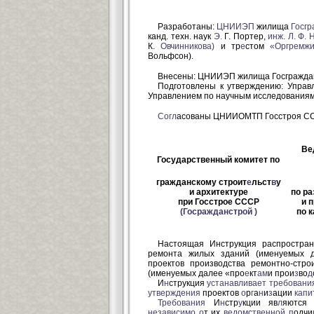
Разработаны:
ЦНИИЭП
жилища
Госг
канд. техн. наук
Э.
Г. Портер,
инж.
Л.
Ф.
Н
К.
Овчинникова)
и тр
е
стом
«Оргремжи
Вольфсон).
Внесены: ЦНИИЭП жилища Госгражда
Подготовлены к утверждению: Упра
Управлением по научным исследованиям 
Согл
асованы ЦНИИОМТП Госстроя ССС
Ве
Государственный комитет по
гражданскому строит
е
льст
в
у
и архитектуре
по ра
при Госстрое СССР
и 
(
Госражданстрой
)
по 
Настоящая Инструкция распростран
ремонта жилых зданий (именуемых да
проектов производства ремонтно-стр
(именуемых далее «про
е
кт
ам
и прои
з
во
д
И
н
струкция
устанавливает
требовани
утверждения
проектов
о
р
г
а
н
и
з
ации
капи
Требования
И
н
стр
у
кции яв
л
яютс
независимо
о
т их
ведомственной
п
одчи