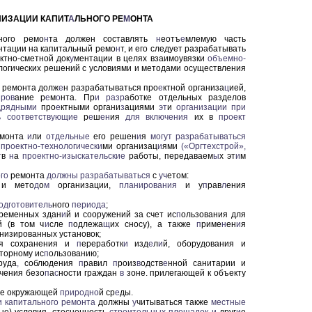
АНИЗАЦИИ КАПИТ
А
ЛЬНОГО РЕ
М
ОНТА
ного ремо
н
та должен составлять
н
еотъ
е
млемую часть
нтации на капитальный ремо
н
т, и его следует разрабатывать
ктно-сметной док
у
ментации в целях взаимоувязки
объемно-
логических решений с условиями и методами осуществления
о ремонта долж
е
н разрабатываться про
е
ктной организа
ц
ией,
иров
ание р
е
м
о
нта. Пр
и
разр
аботке отдельных разделов
дрядными
про
е
ктными органи
з
ациями
эт
и
организации при
ь соответствующие
р
е
ш
ен
ия
для
включения
их в
проект
монта
и
ли
от
дельные
его решен
и
я
могут разрабатываться
проектно-технологически
ми организац
и
ями
(«Оргтехстрой»,
т
в
н
а
проектно-изыскательские
работы, передаваем
ы
х эт
и
м
го
ремонта
должны
разрабатываться
с
уч
етом:
и мето
д
о
м
организации,
планирования
и у
п
рав
л
ения
одготовитель
ного
периода
;
временных здан
и
й и сооружений за счет ис
п
ользования для
й (в том ч
и
сле
п
одлежа
щ
их сносу), а также
п
риме
н
ен
и
я
низированных установок;
я сохранения и
п
ереработк
и
изд
е
л
и
й, оборудования и
торному ис
п
ользованию;
руда
,
соблюдения
п
равил
п
роиз
в
одств
е
нной санитарии и
ечения безо
п
а
с
ности граждан
в
зоне. прилегающей к объекту
е окружающей
природно
й ср
е
ды.
и
капитального ремонта
должны
у
читываться также
местные