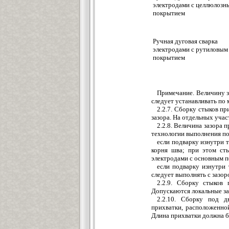
электродами с целлюлозн
покрытием
Ручная дуговая сварка
электродами с рутиловым
покрытием
Примечание. Величину з
следует устанавливать по
2.2.7. Сборку стыков п
зазора. На отдельных учас
2.2.8. Величина зазора 
технологии выполнения по
если подварку изнутри 
корня шва; при этом ст
электродами с основным 
если подварку изнутри
следует выполнять с зазор
2.2.9. Сборку стыков 
Допускаются локальные за
2.2.10. Сборку под 
прихватки, расположенной
Длина прихватки должна б