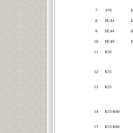
7
Э70
8
ПС44
9
ПС44
10
ПС49
11
К50
12
К55
13
К55
14
К55-К60
15
К55-К60