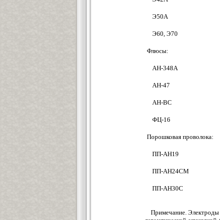
Э50А
Э60, Э70
Флюсы:
АН-348А
АН-47
АН-ВС
ФЦ-16
Порошковая проволока:
ПП-АН19
ПП-АН24СМ
ПП-АН30С
Примечание. Электроды 