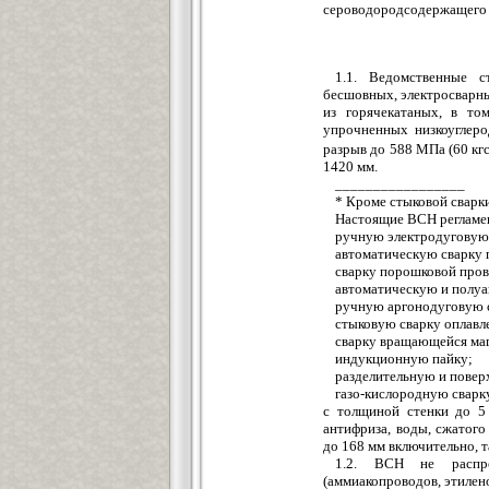
сероводородсодержащего
1.1. Ведомственные с
бесшовных, электросварны
из горячекатаных, в то
упрочненных низкоуглеро
разрыв до 588 МПа (60 кг
1420 мм.
_________________
* Кроме стыковой сварк
Настоящие ВСН регламе
ручную электродуговую
автоматическую сварку 
сварку порошковой про
автоматическую и полуа
ручную аргонодуговую с
стыковую сварку оплавл
сварку вращающейся маг
индукционную пайку;
разделительную и повер
газо-кислородную сварк
с толщиной стенки до 5 
антифриза, воды, сжатого
до 168 мм включительно, т
1.2. ВСН не распро
(аммиакопроводов, этилено