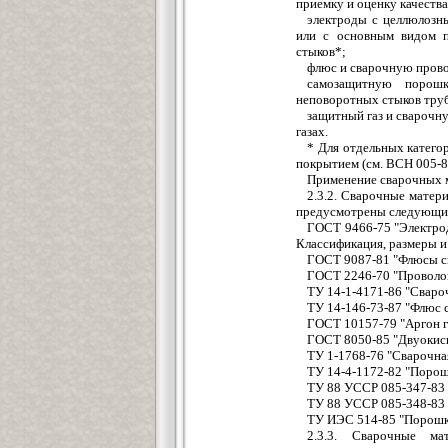
приемку и оценку качеств
электроды с целлюлозн
или с основным видом п
стыков*;
флюс и сварочную прово
самозащитную порошк
неповоротных стыков тру
защитный газ и сварочн
газах.
* Для отдельных катего
покрытием (см. ВСН 005-8
Применение сварочных м
2.3.2. Сварочные матер
предусмотрены следующи
ГОСТ 9466-75 "Электрод
Классификация, размеры и
ГОСТ 9087-81 "Флюсы с
ГОСТ 2246-70 "Проволок
ТУ 14-1-4171-86 "Свар
ТУ 14-146-73-87 "Флюс 
ГОСТ 10157-79 "Аргон г
ГОСТ 8050-85 "Двуокись
ТУ 1-1768-76 "Сварочн
ТУ 14-4-1172-82 "Порош
ТУ 88 УССР 085-347-83
ТУ 88 УССР 085-348-83
ТУ ИЭС 514-85 "Порошк
2.3.3. Сварочные ма