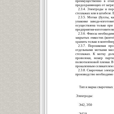
преимущественно в ота
предохраняющих от загряз
2.3.4. Электроды и пор
стеллажах или в штабеле. 
2.3.5. Мотки (бухты, 
упаковке завода-изготов
осуществлена только при 
предприятия-изготовителя,
2.3.6. Флюсы необходим
закрытых емкостях (конте
хранить только в контейнер
2.3.7. Порошковая пр
отдельными мотками масс
стеллажах. К мотку дол
проволоки, номер парт
полиэтиленовой пленки. 
прокаленным селикагелем 
2.3.8. Сварочные элект
производство необходимо 
Тип и марка сварочных
Электроды:
Э42, Э50
Э42А