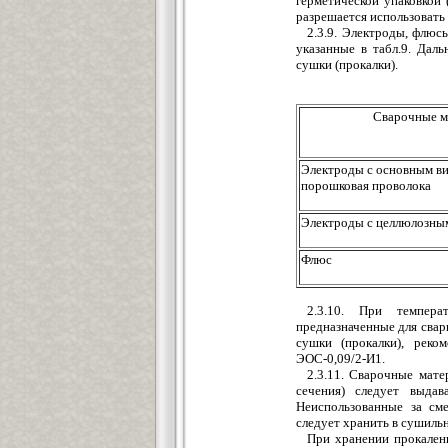
герметической упаковкой
разрешается использовать
2.3.9. Электроды, флюс
указанные в табл.9. Дал
сушки (прокалки).
Сварочные м
Электроды с основным в
порошковая проволока
Электроды с целлюлозны
Флюс
2.3.10. При темпер
предназначенные для свар
сушки (прокалки), реко
ЭОС-0,09/2-И1.
2.3.11. Сварочные мат
сечения) следует выда
Неиспользованные за см
следует хранить в сушильн
При хранении прокален