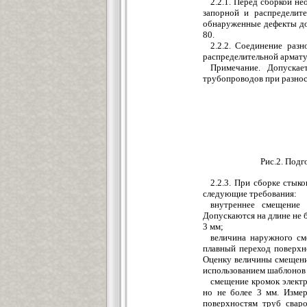
2.2.1. Перед сборкой н
запорной и распределите
обнаруженные дефекты дол
80.
2.2.2. Соединение раз
распределительной арматур
Примечание. Допускае
трубопроводов при разност
Рис.2. Подг
2.2.3. При сборке стык
следующие требования:
внутреннее смещение
Допускаются на длине не 
3 мм;
величина наружного см
плавный переход поверхно
Оценку величины смещени
использованием шаблонов
смещение кромок элект
но не более 3 мм. Изме
поверхностям труб свар