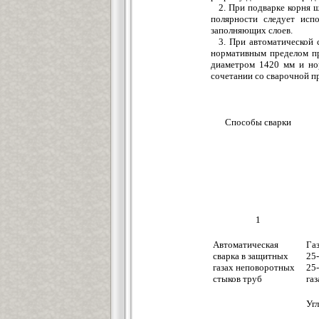
2. При подварке корня 
полярности следует исп
заполняющих слоев.
3. При автоматической 
нормативным пределом пр
диаметром 1420 мм и но
сочетании со сварочной 
Способы сварки
1
Автоматическая
Га
сварка в защитных
25
газах неповоротных
25
стыков труб
газ
Угл