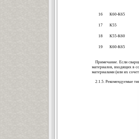
16
К60-К65
17
К55
18
К55-К60
19
К60-К65
Примечание. Если сварщ
материалов, входящих в с
материалами (или их соче
2.1.5. Рекомендуемые ти