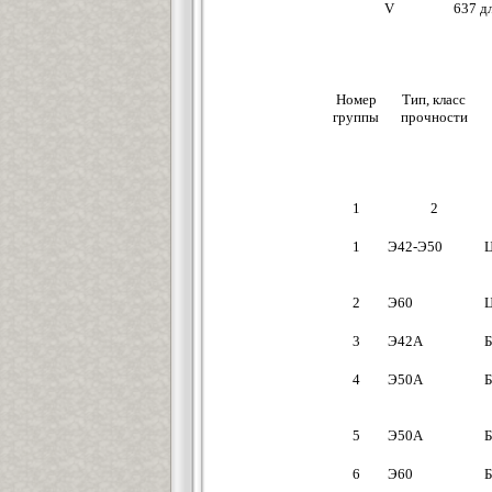
V
637 д
Номер
Тип, класс
группы
прочности
1
2
1
Э42-Э50
2
Э60
3
Э42А
4
Э50А
5
Э50А
6
Э60