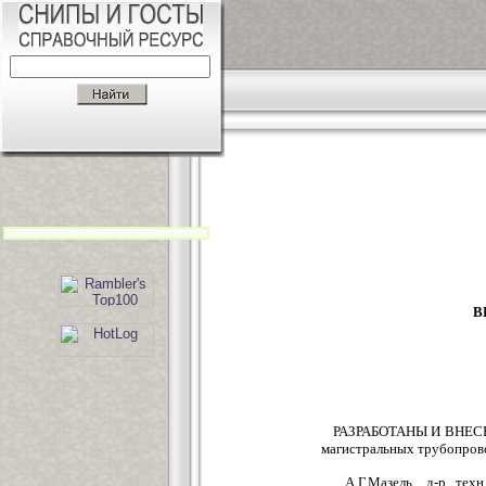
В
РАЗРАБОТАНЫ И ВНЕСЕНЫ
магистральных трубопро
А.Г.Мазель, д-р техн