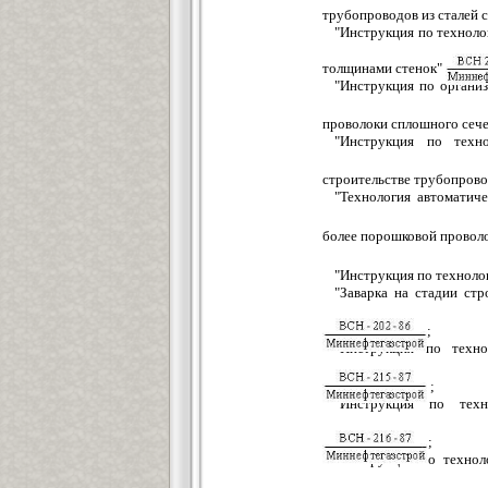
трубопроводов из сталей 
"Инструкция по техноло
толщинами стенок"
"Инструкция по организ
проволоки сплошного сече
"Инструкция по техн
строительстве трубопров
"Технология автоматич
более порошковой провол
"Инструкция по техноло
"Заварка на стадии стр
;
"Инструкция по техно
;
"Инструкция по тех
;
"Инструкция по технол