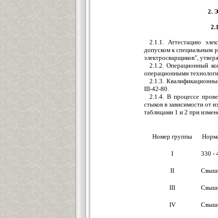
2.
2.
2.1.1. Аттестацию эле
допуском к специальным р
электросварщиков", утвер
2.1.2. Операционный ко
операционными технологи
2.1.3. Квалификационны
III-42-80.
2.1.4. В процессе пров
стыков в зависимости от и
таблицами 1 и 2 при изме
Номер группы
Норма
I
330 -
II
Свыше
III
Свыше
IV
Свыше