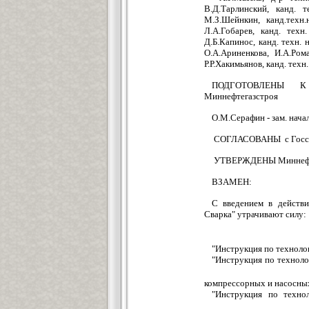
В.Д.Тарлинский, канд. те
М.З.Шейнкин, канд.техн.н
Л.А.Гобарев, канд. техн.
Д.Б.Капинос, канд. техн. 
О.А.Ариненкова, И.А.Рома
Р.Р.Хакимьянов, канд. тех
ПОДГОТОВЛЕНЫ К У
Миннефтегазстроя
О.М.Серафин - зам. нача
СОГЛАСОВАНЫ с Госстр
УТВЕРЖДЕНЫ Миннефтег
ВЗАМЕН:
С введением в действ
Сварка" утрачивают силу:
"Инструкция по техноло
"Инструкция по техноло
компрессорных и насосны
"Инструкция по технол