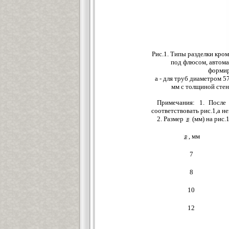
Рис.1. Типы разделки кро
под флюсом, автома
формир
а - для труб диаметром 
мм с толщиной стенк
Примечания: 1. После
соответствовать рис.1,а н
2. Размер
(мм) на рис.
, мм
7
8
10
12