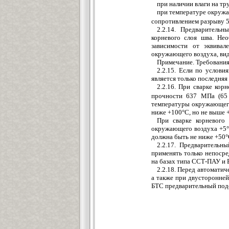
при наличии влаги на тр
при температуре окружа
сопротивлением разрыву 5
2.2.14. Предваритель
корневого слоя шва. Не
зависимости от эквивал
окружающего воздуха, вид
Примечание. Требования
2.2.15. Если по услови
является только последняя
2.2.16. При сварке ко
прочности 637 МПа (65
температуры окружающего
ниже +100°С, но не выше 
При сварке корневого
окружающего воздуха +5°
должна быть не ниже +50°С
2.2.17. Предварительн
применять только непосре
на базах типа ССТ-ПАУ и 
2.2.18. Перед автомати
а также при двусторонней
БТС предварительный подо