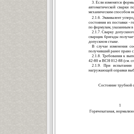
3. Если изменятся формы
автоматической сварки п
механическим способом не
2.1.6. Эквивалент углер
состояния их поставки - 
по формулам, указанным в 
2.1.7. Сварку допускно
сварщик бригады получает
допускном стыке.
В случае изменения со
получивший ранее право св
2.1.8. Требования к вы
42-80 и ВСН 012-88 (см. с
2.1.9. При испытании 
нагружающей оправки выби
Состояние трубной 
1
Горячекатаная, нормализ