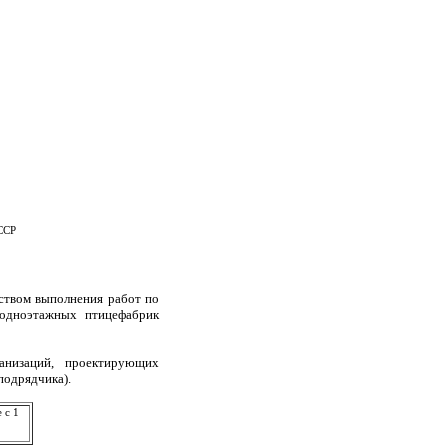
ССР
ством выполнения работ по
одноэтажных птицефабрик
ганизаций, проектирующих
подрядчика).
 с 1