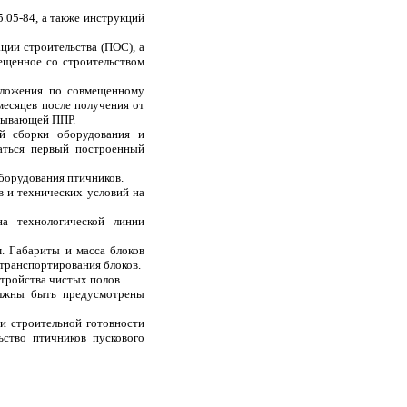
.05-84, а также инструкций
ции строительства (ПОС), а
ещенное со строительством
дложения по совмещенному
есяцев после получения от
атывающей ППР.
й сборки оборудования и
аться первый построенный
оборудования птичников.
 и технических условий на
на технологической линии
. Габариты и масса блоков
транспортирования блоков.
тройства чистых полов.
олжны быть предусмотрены
и строительной готовности
ьство птичников пускового