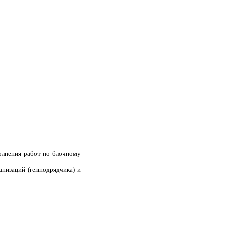
олнения работ по блочному
анизаций (генподрядчика) и