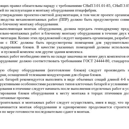
ящих правил обязательны наряду с требованиями СНиП 3.01.01-85, СНиП 3.05
лей по эксплуатации и монтажу оборудования птицефабрик.
утверждению проектно-сметной документации, в том числе проекте организа
изводства механомонтажных работ (ППР) должно быть предусмотрено совм
о блочному монтажу оборудования.
 выполняющая монтаж оборудования, должна передать генподрядчику пре
ельно-монтажных работ и блочному монтажу оборудования в течение двух м
ументации. Копию этих предложений следует направить организации, разраб
вии с ПОС должны быть предусмотрены помещения для укрупнительно
ладирования блоков. В качестве указанных помещений должны использов
и пусковой комплекс или другие здания комплекса.
ажных работ необходимо иметь на складе заказчика не менее двух комплектов 
орудование должно соответствовать требованиям ГОСТ 24444-80, стандартов
.
ную сборку оборудования (изготовление блоков) следует производить 
рки, оснащенной тележками-кондукторами для сборки блоков.
ных батарей рекомендуется выполнять в виде объемных секций длиной 4-6 м
руктивными особенностями различных типов клеточных батарей и условиями 
ования в птичнике следует начинать после выполнения отделочных работ и ус
ртирования блоков оборудования к месту монтажа в торцах птичников д
онтажные проемы.
троительных и монтажных работ следует осуществлять, имея в виду, что пр
начинается монтаж оборудования и одновременно продолжается строител
и по мере готовности последовательно сдают в монтаж.