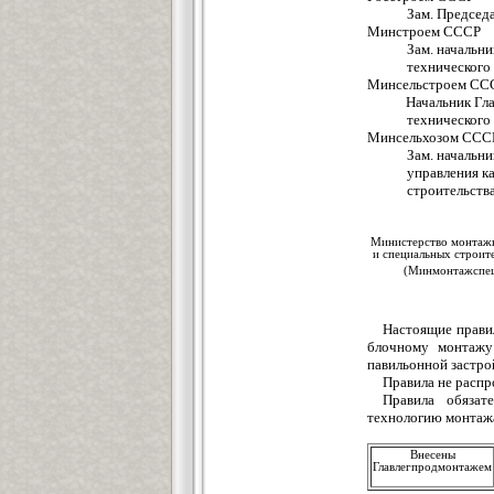
Зам. Пред
Минстроем СССР
Зам. начальни
техническог
Минсельстроем СС
Начальник Гл
техническог
Минсельхозом ССС
Зам. начальни
управления к
строит
Министерство монтаж
и специальных строит
(Минмонтажспец
Настоящие прави
блочному монтажу
павильонной застрой
Правила не распр
Правила обязат
технологию монтажа
Внесены
Главлегпродмонтажем