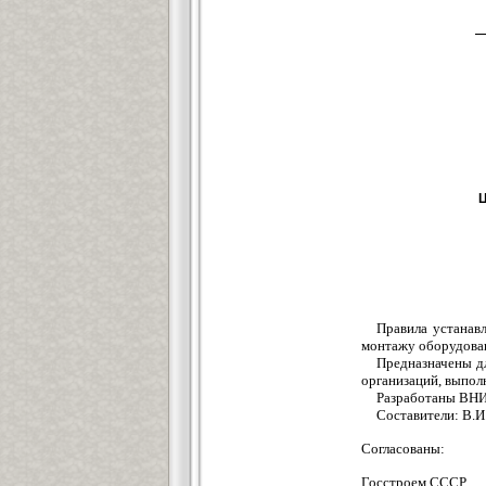
М
Ц
Правила устанав
монтажу оборудова
Предназначены дл
организаций, выпол
Разработаны ВН
Составители: В.И
Согласованы:
Госстроем СССР