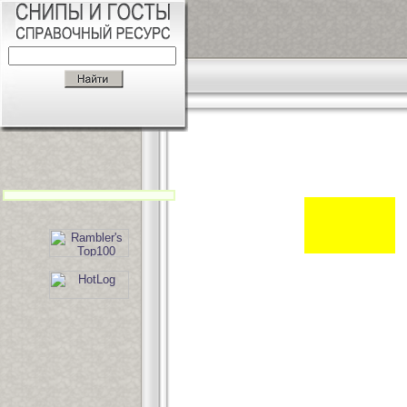
П
С
М
П