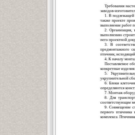
Требования насто
заводов-изготовите
1. В подлежащей 
также проекте про
выполнение работ п
2. Организация,
выполнению строит
него проектной док
3. В соответст
предмонтажного ск
птичник, исходящий 
4. К началу монт
Поставляемое об
конкретные изделия
5. Укрупнитель
укрупнительной сбо
6. Блоки клеточ
определяются конст
7. Монтаж оборуд
8. Для транспо
соответствующие м
9. Совмещение с
первого птичника 
комплекса. Птичник