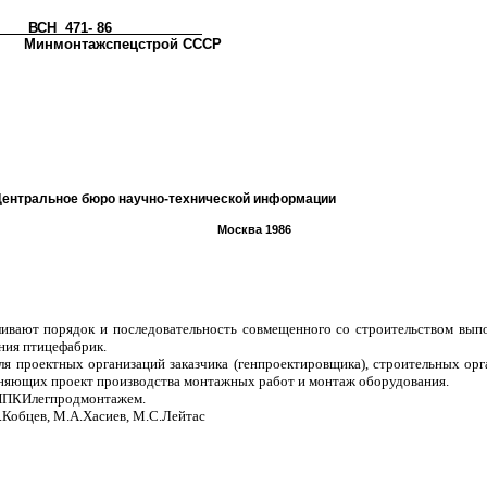
ВСН 471- 86_____
инмонтажспецстрой СССР
ентральное бюро научно-технической информации
Москва 1986
ливают порядок и последовательность совмещенного со строительством вып
ния птицефабрик.
я проектных организаций заказчика (генпроектировщика), строительных орг
няющих проект производства монтажных работ и монтаж оборудования.
ИПКИлегпродмонтажем.
.Кобцев, М.А.Хасиев, М.С.Лейтас