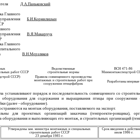
седателя
Д.А.Паньковский
ка Главного
о управления
Б.И.Кормилицын
СР
авного
о управления
В.Я.Макарчук
Р
ка Главного
апитального
ельства
В.Н.Мерзляков
ных
Ведомственные
ВСН 471-86
ельных работ СССР
строительные нормы
Минмонтажспецстрой С
строй СССР)
Правила совмещенного производства
монтажных и строительных работ при
Разработаны впервые
сооружении птицефабрик
ла устанавливают порядок и последовательность совмещенного со строитель
 оборудования для содержания и выращивания птицы при сооружении 
ки (далее - оборудование).
остраняются на монтаж оборудования, поставляемого на экспорт.
ельны для проектных организаций заказчика (генпроекти-ровщика), ор
 оборудования и выполняющих его монтаж, и строительных организаций (ген
Утверждены зам. министра монтажных и специальных
Срок введения в действие
строительных работ СССР
июля 1986 г.
23 декабря 1985 г.