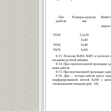
Тип
Размеры шурупа,
Наибол
дюбеля
мм
закреп
У650
3,5х30
5х40
У658
5х40
У678
5х60
6-13. Полоски К404, К405 и полоски
гвоздями ручной забивки.
6-14. При горизонтальной прокладке о
ниже кабеля.
6-15. При вертикальной прокладке оди
6-16. Два — четыре кабеля могут так
перфорированной лентой К266 с кнопк
специальными клещами (рис. 18).