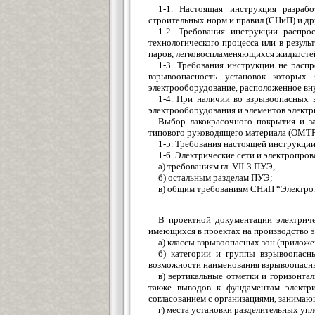
1-1. Настоящая инструкция разраб
строительных норм и правил (СНиП) и д
1-2. Требования инструкции распро
технологического процесса или в резуль
паров, легковоспламеняющихся жидкостей
1-3. Требования инструкции не расп
взрывоопасность установок которых 
электрооборудование, расположенное вн
1-4. При наличии во взрывоопасных
электрооборудования и элементов электр
Выбор лакокрасочного покрытия и з
типового руководящего материала (ОМТР
1-5. Требования настоящей инструкци
1-6. Электрические сети и электропро
а) требованиям гл. VII-3 ПУЭ,
б) остальным разделам ПУЭ;
в) общим требованиям СНиП “Электроте
В проектной документации электриче
имеющихся в проектах на производство 
а) классы взрывоопасных зон (приложен
б) категории и группы взрывоопасны
возможности наименования взрывоопасных 
в) вертикальные отметки и горизонта
также выводов к фундаментам электри
согласованием с организациями, занимаю
г) места установки разделительных уп