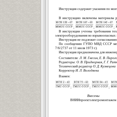
Инструкция содержит указания по мон
В инструкцию включены материалы 
;
;
;
В инструкции учтены требования тех
электрооборудования во взрывоопасных 
Инструкция не подлежит согласованию 
По сообщению ГУПО МВД СССР мероп
7/6/2737 от 11 июля 1973 г.).
Инструкция предназначена для инжене
Составители:
Л. М. Гнесин, Е. В. Пирог
Редакторы:
О. В. Придворная, Г. Г. Рат
Технический редактор
О.
Д. Кузнецова
Корректор
И. Л. Володяева
Взамен:
;
;
;
Внесены
ВНИИпроектэлектромонтажем