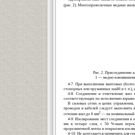
(рис. 2). Многопроволочные медные жилы
Рис. 2. Присоединение 
1 — медно-алюминиевый 
4-7. При выполнении винтовых (болт
стопорных или пружинных шайб и т. п.),
4-8. Соединение и ответвление жил 
соответствующих по исполнению взрыво
В силовых сетях и цепях управления,
проводов и кабелей следует выполнять 
2
сечении жил до 6 мм
— на номинальный 
4-9. Изолирование мест соединения и 
мм в четыре слоя, с 50 %-ным перек
прорезиненной ленты и покрытием изоля
4-10. Не допускается применять для с