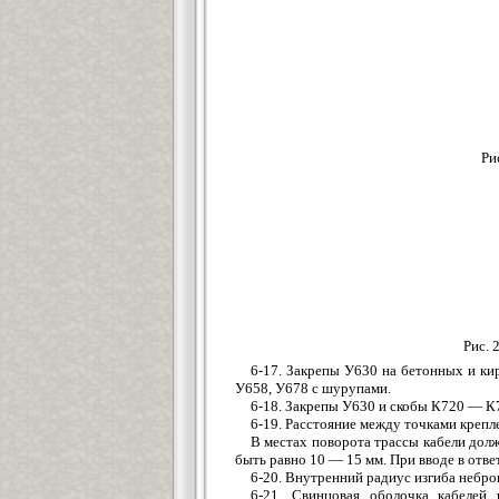
Ри
Рис. 
6-17. Закрепы У630 на бетонных и к
У658, У678 с шурупами.
6-18. Закрепы У630 и скобы К720 — К
6-19. Расстояние между точками крепл
В местах поворота трассы кабели долж
быть равно 10 — 15 мм. При вводе в отве
6-20. Внутренний радиус изгиба небр
6-21. Свинцовая оболочка кабелей