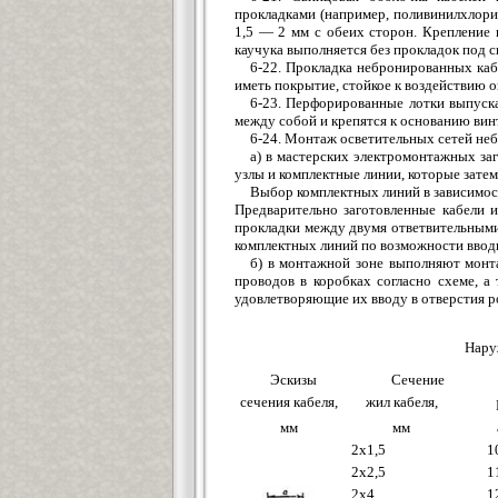
прокладками (например, поливинилхлорид
1,5 — 2 мм с обеих сторон. Крепление 
каучука выполняется без прокладок под с
6-22. Прокладка небронированных ка
иметь покрытие, стойкое к воздействию
6-23. Перфорированные лотки выпуск
между собой и крепятся к основанию вин
6-24. Монтаж осветительных сетей не
а) в мастерских электромонтажных з
узлы и комплектные линии, которые зате
Выбор комплектных линий в зависимос
Предварительно заготовленные кабели и
прокладки между двумя ответвительными 
комплектных линий по возможности вводи
б) в монтажной зоне выполняют монта
проводов в коробках согласно схеме, а
удовлетворяющие их вводу в отверстия ро
Нару
Эскизы
Сечение
сечения кабеля,
жил кабеля,
мм
мм
2х1,5
1
2х2,5
1
2х4
1