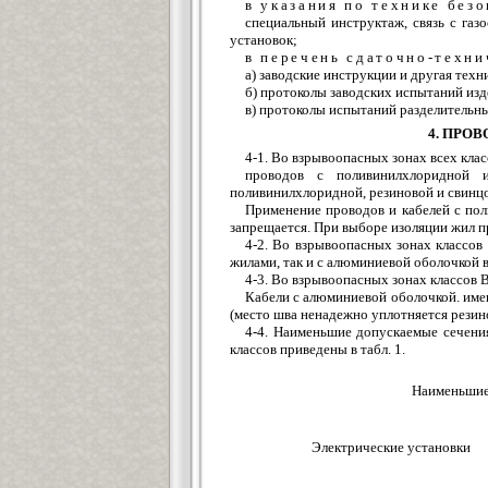
в указания по технике без
специальный инструктаж, связь с газ
установок;
в перечень сдаточно-техн
а) заводские инструкции и другая тех
б) протоколы заводских испытаний из
в) протоколы испытаний разделительн
4. ПРО
4-1. Во взрывоопасных зонах всех кла
проводов с поливинилхлоридной 
поливинилхлоридной, резиновой и свинц
Применение проводов и кабелей с пол
запрещается. При выборе изоляции жил п
4-2. Во взрывоопасных зонах классов
жилами, так и с алюминиевой оболочкой в
4-3. Во взрывоопасных зонах классов В
Кабели с алюминиевой оболочкой. име
(место шва ненадежно уплотняется резин
4-4. Наименьшие допускаемые сечени
классов приведены в табл. 1.
Наименьшие
Электрические установки