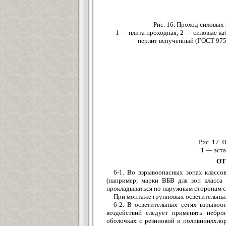
Рис. 16. Проход силовых
1 — плита проходная; 2 — силовые ка
перлит вспученный (ГОСТ 9759
Рис. 17.
1 — эста
ОТ
6-1. Во взрывоопасных зонах классо
(например, марки ВБВ для зон класса 
прокладываться по наружным сторонам ст
При монтаже групповых осветительных 
6-2. В осветительных сетях взрывооп
воздействий следует применять небро
оболочках с резиновой и поливинилхл