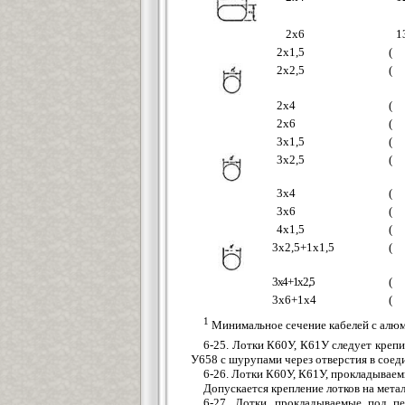
2х6
1
2х1,5
(
2х2,5
(
2х4
(
2х6
(
3х1,5
(
3х2,5
(
3х4
(
3х6
(
4х1,5
(
3х2,5+1х1,5
(
3х4+1х2,5
(
3х6+1х4
(
1
Минимальное сечение кабелей с алю
6-25. Лотки К60У, К61У следует кре
У658 с шурупами через отверстия в соед
6-26. Лотки К60У, К61У, прокладываем
Допускается крепление лотков на мета
6-27. Лотки, прокладываемые под п