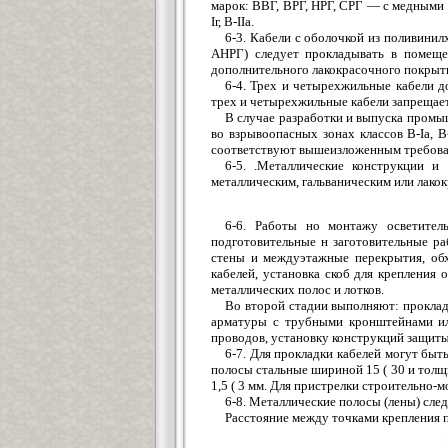
марок: ВВГ, ВРГ, НРГ, СРГ — с медными 
Iг, В-IIа.
6-3. Кабели с оболочкой из поливинил
АНРГ) следует прокладывать в помеще
дополнительного лакокрасочного покрыт
6-4. Трех и четырехжильные кабели д
трех и четырехжильные кабели запрещает
В случае разработки и выпуска промы
во взрывоопасных зонах классов В-Iа, В
соответствуют вышеизложенным требова
6-5. .Металлические конструкции 
металлическим, гальваническим или лак
6-6. Работы но монтажу осветител
подготовительные н заготовительные ра
стены и междуэтажные перекрытия, обх
кабелей, установка скоб для крепления
металлических полос и лотков.
Во второй стадии выполняют: проклад
арматуры с трубными кронштейнами или
проводов, установку конструкций защиты
6-7. Для прокладки кабелей могут бы
полосы стальные шириной 15 ( 30 и толщи
1,5 ( 3 мм. Для пристрелки строительно-
6-8. Металлические полосы (лены) сле
Расстояние между точками крепления по