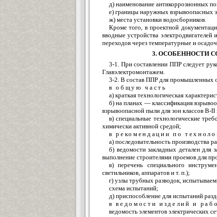
д) наименование антикоррозионных по
е) границы наружных взрывоопасных зо
ж) места установки водосборников.
Кроме того, в проектной документац
вводные устройства электродвигателей 
переходов через температурные и осадо
3. ОСОБЕННОСТИ 
3-1. При составлении ППР следует ру
Главэлектромонтажем.
3-2. В состав ППР для промышленных 
в общую часть
а) краткая технологическая характери
б) на планах — классификация взрывооп
взрывоопасной пыли для зон классов В-II 
в) специальные технологические треб
химически активной средой;
в рекомендации по технол
а) последовательность производства ра
б) ведомости закладных детален для 
выполнение строителями проемов для про
в) перечень специального инструм
светильников, аппаратов и т. п.);
г) узлы трубных разводок, испытывае
схема испытаний;
д) приспособление для испытаний разд
в ведомости изделий и раб
ведомость элементов электрических се