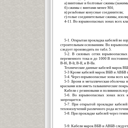
а) винтовые и болтовые сжимы (зажимы
б) сжимы с винтами менее М4;
в) резьбовые конусные соединители;
г) голые соединительные сжимы, изоли
4-11. Во взрывоопасных зонах всех кла
5-1. Открытая прокладка кабелей во в
строительным основаниям. Во взрывоопас
следует производить по табл. 5.
5-2. В силовых сетях взрывоопасны
переменного тока и до 1000 В постоянно
В-Iб, В-Iг, В-II, и В-IIа.
Технические данные кабелей марок ВБ
5-3 Кроме кабелей марок ВБВ и АВБВ в
5-4. Через взрывоопасные зоны всех к
5-5 .Броня и металлическая оболочка
красками или иметь гальванические покр
Кабели с резиновыми и поливинилхлор
5-6. Во взрывоопасных зонах всех 
запрещается.
5-7. При открытой прокладке кабелей
теплоизлучений различного рода источни
5-8. При прокладке кабелей через тем
5-9. Кабели марок ВБВ и АВБВ следует