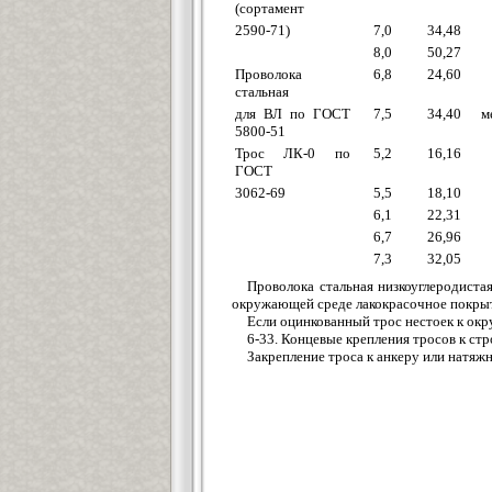
(сортамент
2590-71)
7,0
34,48
8,0
50,27
Проволока
6,8
24,60
стальная
для ВЛ по ГОСТ
7,5
34,40
м
5800-51
Трос ЛК-0 по
5,2
16,16
ГОСТ
3062-69
5,5
18,10
6,1
22,31
6,7
26,96
7,3
32,05
Проволока стальная низкоуглеродиста
окружающей среде лакокрасочное покрыт
Если оцинкованный трос нестоек к окр
6-33. Концевые крепления тросов к с
Закрепление троса к анкеру или натяж