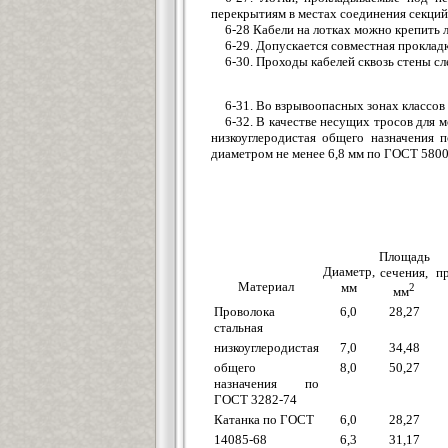
перекрытиям в местах соединения секций
6-28 Кабели на лотках можно крепить 
6-29. Допускается совместная проклад
6-30. Проходы кабелей сквозь стены сл
6-31. Во взрывоопасных зонах классов 
6-32. В качестве несущих тросов для
низкоуглеродистая общего назначения
диаметром не менее 6,8 мм по ГОСТ 5800-
Площадь
Диаметр,
сечения,
п
Материал
мм
2
мм
Проволока
6,0
28,27
стальная
низкоуглеродистая
7,0
34,48
общего
8,0
50,27
назначения по
ГОСТ 3282-74
Катанка по ГОСТ
6,0
28,27
14085-68
6,3
31,17