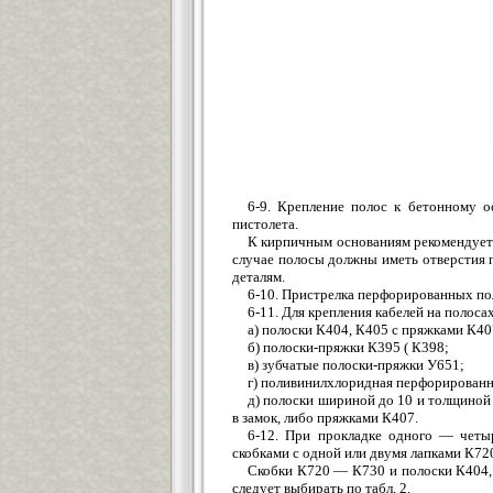
6-9. Крепление полос к бетонному о
пистолета.
К кирпичным основаниям рекомендуетс
случае полосы должны иметь отверстия 
деталям.
6-10. Пристрелка перфорированных по
6-11. Для крепления кабелей на полос
а) полоски К404, К405 с пряжками К40
б) полоски-пряжки К395 ( К398;
в) зубчатые полоски-пряжки У651;
г) поливинилхлоридная перфорированн
д) полоски шириной до 10 и толщиной 
в замок, либо пряжками К407.
6-12. При прокладке одного — четы
скобками с одной или двумя лапками К7
Скобки К720 — К730 и полоски К404,
следует выбирать по табл. 2.