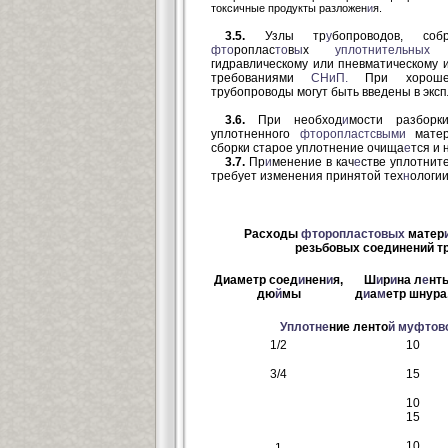
токсичные продукты разложен
и
я.
3.5.
Узлы тр
у
бопроводов, со
фто
роплас
то
в
ы
х
уплотнительных
м
гидравлическому или пневматическому 
требованиями
СНиП.
При хорошем
трубопроводы могут быть введены в 
3.6.
При необход
и
мости разборк
уплотненного
фторопластсвыми
матер
сборки старое уплотнение очища
е
тся и
3.7.
Пр
и
менение в кач
е
стве уплотнит
требует изменения принятой тех
н
ологии
Расходы
фторопластовых
матер
резьбовых соединений т
Диаметр соед
и
нен
и
я,
Ш
и
р
и
на л
е
нт
дю
й
мы
д
и
а
м
етр шнура
Уплотне
ние ленто
й
муфтов
1/2
10
3/4
15
10
15
10