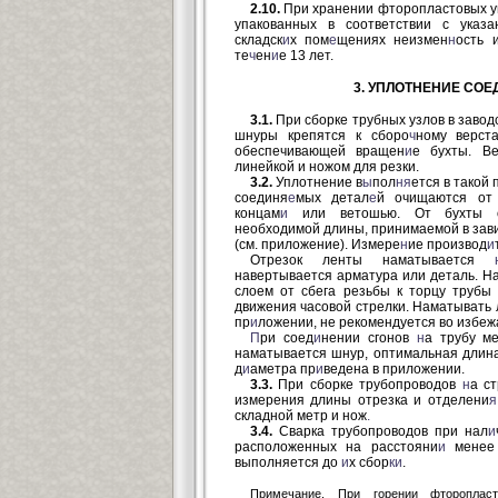
2.10.
При хранении фторопластовых у
упакованных в соответствии с указ
складск
и
х пом
е
щениях неизмен
н
ость 
те
ч
ен
и
е 13 лет.
3. УПЛОТНЕНИЕ СОЕ
3.1.
При сборке трубных узлов в завод
шнуры крепятся к сборо
ч
ному верст
обеспечивающей вращен
и
е бухты. В
линейкой и ножом для резки.
3.2.
Уплотнение в
ы
пол
ня
ется в такой
соединя
е
мых детал
е
й очищаются от
концам
и
или ветошью. От бухты от
необходимой длины, принимаемой в зав
(см. приложение). Измере
н
ие производ
и
Отрезок ленты наматывается
навертывается арматура или деталь. Н
слоем от сбега резьбы к торцу трубы
движения часовой стрелки. Наматывать 
пр
и
ложении, не рекомендуется во избежа
П
ри соед
и
нении сгонов
н
а трубу м
наматывается шнур, оптимальная длина
д
и
аметра пр
и
ведена в приложении.
3.3.
При сборке трубопроводов
н
а с
измерения длины отрезка и отделени
я
складной метр и нож
.
3.4.
Сварка трубопроводов при нал
и
расположенных на расстояни
и
менее
выполняется до
и
х сбор
ки
.
Примечание. При горении фторопласт