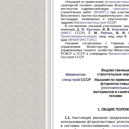
«Указания по приме
н
ению
фторопластовы
санитар
н
ой технике» разработаны Всесоюз
институтом г
и
дромеханизации
. санитарно-
строительных работ
(ВНИИГС)
при участ
Всесоюзного научно-исследовательского
и
н
пестицидов, полимерных и пластическ
заданию
Минмонтажспецстроя
СССР.
В составлении указаний участвовали: кан
инженеры
Д.
М.
Критман,
И. В.
Анисимо
(ММСС
СССР),
Г.
М.
Рабкин,
В. Я. 
Проектпромвентнляция),
канд. мед. наук В.
Цам
(ВНИИГИНСТОКС).
Указания согласованы с Главным
управлением М
и
нистерства здравоо
управлениями газового хозяйства Министер
РСФСР и УССР и утверждены
Минмонтажсп
Госстроя СССР.
Ведомственны
стро
и
тельные но
Минмонтаж-
спецстрой
СССР
Указания по приме
фторопластовы
уплотнительны
материалов в санит
технике
1. ОБЩИЕ ПОЛО
1.1.
Настоящие указания предназнач
использовании фторопластовых уплот
в системах тепло
с
набжения,
газоснаб
ж