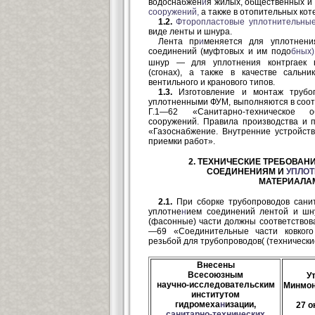
водоснабжен
и
я жилых, общественных и
сооружений,
а также в отопительных кот
1.2.
Фторопластовые
уплотнительны
виде ленты и шнура.
Лента пр
и
меняется для уплотнени
соединений (муфтовых и им подо
б
ных)
шнур — для уплотнения контргаек 
(сгонах), а также в качестве сальни
вентильного и кранового типов.
1.3.
Изготовление и монтаж трубо
уплотненными ФУМ, выполняются в соот
Г.1—62 «Санитарно-техническое 
сооружений. Правила производства и пр
«Газоснабжение. Внутренние устройств
приемки работ».
2. ТЕХНИЧЕСКИЕ ТРЕБОВАН
СОЕДИНЕНИЯМ И
УПЛО
МАТЕРИАЛА
2.1.
При сборке трубопроводов санит
уплотне
н
ием соединений лентой и ш
(фасонные) части должны соответствов
—69 «Соединительные части ковкого
резьбой для трубопроводов( (технически
Внесены
Всесоюзным
У
научно-исследовательским
Минмон
институтом
гидромеха
н
изации,
27 о
санитарно-технических