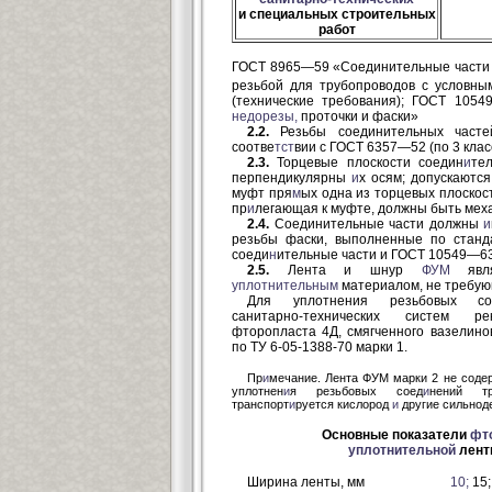
и специальных строительных
работ
ГОСТ 8965—59 «Соединительные ча
сти
резьбой для трубопроводов с условн
(технические требования); ГОСТ 1054
недорезы,
проточки и фас
2.2.
Резьбы соединительных часте
соотве
тст
вии с ГОСТ 6357—52 (по 3 клас
2.3.
Торцевые плоскости соедин
и
те
перпендикулярны
и
х осям; допускаютс
муфт пря
м
ых одна из торцевых плоскост
пр
и
легающая к муфте, должны быть мех
2.4.
Соединительные части должны
и
резьбы фаски, выполненные по станд
соеди
н
ительные части и ГОСТ 10549—63
2.5.
Лента и шнур
ФУМ
явля
уплотнительным
материалом, не требую
Для уплотнения резьбовых сое
санитарно-технических систем р
фторопласта 4Д, смягченного вазелино
по ТУ 6-05-1388-70 марки 1.
Пр
и
мечание. Лента ФУМ марки 2 не соде
уплотнен
и
я резьбовых соед
и
нений тр
транспорт
и
руется кислород
и
другие сильнод
Основные показатели
фт
уплотнительной
лент
Ширина ленты, мм
10;
15;