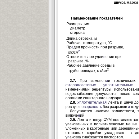
шнура марки
Наименование показателей
Размеры, мм:
диаметр
сторона
Длина отрезка, м
Рабочая температура, °С
Пр
е
дел прочности при разрыве,
2
кгс/см
Относительное удли
н
ение при
разрыве, %
Рабочее давление среды в
2
трубопроводах, кгс/см
2.7.
При изменен
и
и технических 
фторопластовых
уплотнительных
м
изменениями рецептуры, использовани
водоснабжения допускается после со
органами санитарного надзора.
2.8.
Уплотнительная
лента и шнур д
ровную
поверхность
без разрывов
и
взду
Допускается наличие волнистости,
включе
н
ий.
2.9.
Лента и шнур ФУМ поставляются
упакованных в полиэтиленовые мешки
уложенных в картонные или деревянные
отправках коробки укладывают в д
у
п
аковка снабжается паспортом.