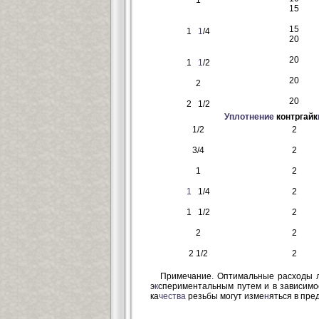
1
15
15
1
1
/4
20
20
1
1
/2
20
2
20
2 1/2
Упл
отнение
контргайк
1/2
2
3/4
2
1
2
1
1/4
2
1 1/2
2
2
2
2 1/2
2
Примечание. Оптимальные расходы 
э
к
спериментальным путем и в зависимо
ка
чества
резьбы могут изме
н
яться в пр