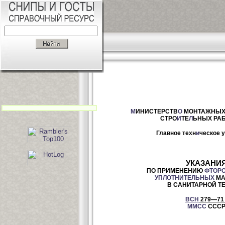
М
ИНИСТЕРСТВ
О
МОНТАЖНЫХ
СТРО
И
ТЕ
Л
ЬНЫХ РАБ
Главное техн
и
ческое 
УКАЗАНИ
ПО ПРИМЕНЕНИЮ
ФТОР
УПЛОТНИТЕЛЬНЫХ
МА
В САНИТАРНОЙ Т
ВСН
279—71
ММСС
ССС