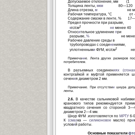
Допускаемое отклонение, мм (1
Толщина ленты,
мкм
80—120
Длина отрезка,
м
не мене
Рабочая температура, °С от —
Содержание смазки в ленте, % 17
Предел прочности при разрыве,
2
к
гс/см
не
менее 40
Относ
и
тельное удлинение
п
ри
разрыве,
%
не менее 
Рабочее давление среды в
трубопроводах с соеди
не
ниями,
2
уплотненным
и
ФУМ, кгс/см
не бо
Примеча
ни
е. Лента других размеров по
потребителем.
В разъемных соединен
иях (сгона
контргайкой и муфтой применяется ш
сечен
и
я диаметром 2 мм.
Примечание. При отсутстви
и
шнура допус
ленты.
2.6.
В качестве сальниковой набивки
кранового типов рекомендуется при
квадратного сечения со стороной 3—
диаметром 2—4 мм.
Шнур ФУМ
.
изготовляется по
МРТУ
6-0
К
(
смаз
ка —
силиконовое
масло) пр
и
услов
и
й работы.
Основные показатели
фто