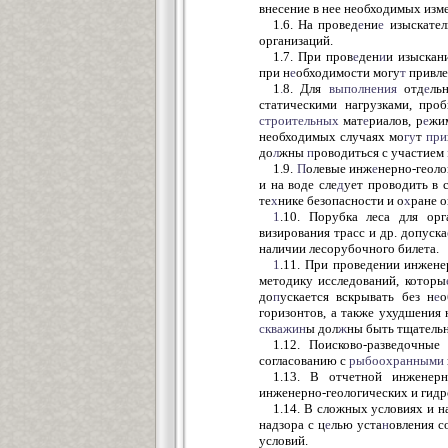
внесение в нее необходимых изм
1.6. На провед
е
ни
е
изыскател
организаций.
1.7. При пров
е
ден
и
и изыскан
при н
е
обходимости могу
т
привле
1
.
8. Для
выполнения
отд
е
ль
статическими нагрузками, про
строительных
мат
е
риалов, р
е
жи
необходимых случаях мо
гу
т
при
до
л
жны
п
роводиться с участием
1.9.
П
олевые инж
е
нерно-геоло
и на воде сле
д
ует проводить в 
те
х
нике безопасности и о
х
ране 
1
.10. Порубка леса для орг
визирования трасс и др. допуска
наличии лесорубочного билета.
1
.11. При проведении инжене
методику исследований, которы
до
п
ускается вскрывать без н
е
о
горизонтов, а также ухудшения 
скважин
ы дол
ж
ны быть тщатель
1.12. Поисково-разведочные
согласованию с
рыбоохранными
1.13. В отчетной инженерн
инженерно-геологических и гидр
1.14. В сложных условиях и н
надзора с ц
е
лью уста
н
овления с
условий.