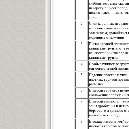
слабовыветрелые скальн
некарстующиеся породы
полого-наклонным залег
толщ
2
Слои коренных песчано
горизонтальными или п
залеганием( гравийные(
моренные отложения
3
Пески средней плотност
глинистые грунты от тв
консистенции( твердоме
глинистые грунты
4
Слабые глинистые грунт
мягкопластичной консис
5
Падение пластов и укло
плотных грунтов превыш
размывы
6
В массиве грунтов имею
скольжения оползней ил
7
В массиве имеются тект
зоны дробления и истир
бортового и донного от
выветрелых пород
8
В толще известняков( д
имеются карстовые пол