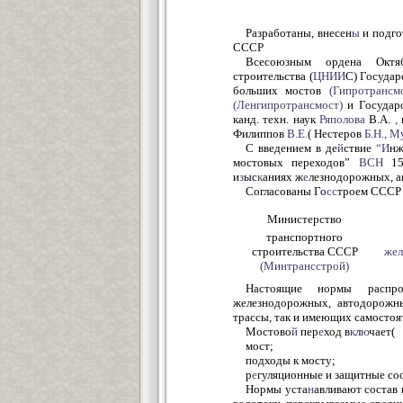
Разработаны, внесен
ы
и подго
СССР
Всесоюзным ордена Октяб
строительства (
ЦНИИ
С) Государ
больших мостов
(Гипротрансмо
(Ленгипротрансмост)
и Государ
канд. техн. наук
Ряполова
В.А.
,
Филиппов
В.Е.
( Нестеров
Б.Н.
,
Му
С введением в де
й
ствие
“И
н
мостовых переходов”
ВСН
15
и
з
ыс
к
аниях ж
е
лезнодорожных, а
Согласованы Го
сс
троем СССР 
Министерство
транспортного
строительства СССР
жел
(Минтрансстрой)
Настоящие нормы распро
железнодорожных, автодорожн
трассы, так и имеющих самостоя
Мостово
й
пер
е
ход в
к
л
ю
чает(
мост;
подходы к мосту;
р
е
гуляционные и защитные со
Нормы уста
н
авливают состав