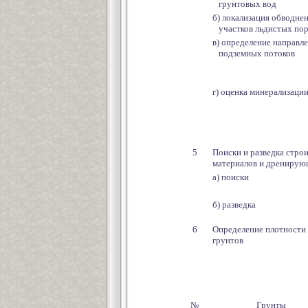
грунтовых вод
б) локализация обводне
участков льдистых по
в) определение направле
подземных потоков
г) оценка минерализаци
5
Поиски и разведка стро
материалов и дренирую
а) поиски
б) разведка
6
Определение плотности
грунтов
№
Грунты