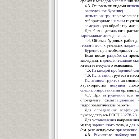
сроков
и
м
е
тодов выполн
ения
н
а
4.3. Ос
н
ов
н
ыми видами
инжене
разведочное
бурение(
испытания
грунтов
в массив
е
лаборато
рн
ые
анализы
грунтов
камеральную
обработку матер
Для более дета
л
ьного расчле
каротажные
исследования.
4.4. Объ
е
мы буровых работ д
геологических
условиях
надлежи
Бурение
пр
и
необходимости сл
Е
с
л
и
после
разработки
проек
з
а
к
ладывать
дополнительные
ск
кач
е
стве несу
ще
го основания.
4.5.
Из
каждой
пройденной
ск
4.6.
Испытания
грунтов в масс
Испытания
грунтов
штампами 
характеристик
несущей с
по
с
о
специализированными
организаци
4.7. При
затруднении
или
н
опр
е
делить
фильтрационные с
ги
дрогеологич
е
ски
е
работы.
Д
л
я
определения
коэффицие
р
уководствуясь ГОСТ
23278-78.
Для
установления
направле
н
ия
метод
заряженного
тела, а д
л
я
о
(см. р
е
ко
м
ендуемое
приложение
1
4.8.
Режимные
наблюдения
з