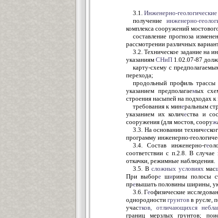
3.1.
Инженерно-геологические
получение
инженерно-геолог
комплекса сооружений мостового
составление прогноза измене
рассмотрении различных вариан
3.2. Техническое задание на ин
указаниям
СНиП
1.02.07-87 долж
карту-схему с предполагаемы
перехода;
продольный профиль трассы 
указанием предполагае
м
ых схе
строения насыпей на подходах к 
требования к мин
е
ральным ст
указанием их колич
е
ства и со
сооружения (для мостов, соору
ж
3.3. На основании технич
е
ско
программу инженерно-геологическ
3.4. Состав инженерно-г
е
ол
соответствии с п.2.8. В случа
откачки, режимные наблюдения.
3.5. В
сложных
условиях
мас
При выбор
е
ш
и
рины полосы с
пр
е
вышать половины ширины, ук
3.6. Г
е
офизические исследован
однородности
грунтов
в русле, 
учас
тков, отличающихся небла
границ мерзлых грунтов; пои