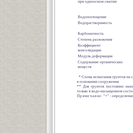
при одноосном сжатии
Водопоглощение
Водорастворимость
Карбонатность
Степень разложения
Коэффициент
консолидации
Модуль деформации
Содержание органических
веществ
* Схема испытания грунтов на 
в основании сооружения.
** Для грунтов постоянно нах
только в водо-насыщенном состо
Примечание
. “+” - определен