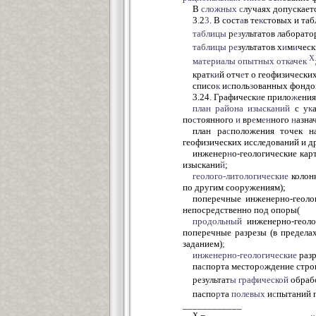
В
сложных
с
лучаях допускает
3
.
2
3
. В сост
а
в те
к
стовых и таб
таблицы
р
ез
ультатов лаборат
таблицы
ре
зультатов х
и
м
и
ческ
Х
материалы
опытных
откачек
крат
ки
й отч
е
т о геофизически
списо
к
и
с
поль
з
ованных фондо
3.24. Графическ
и
е прило
ж
ения
план
района
изысканий
с у
к
по
с
тоянного
и
вр
е
м
ен
ного
н
азна
план ра
с
положения точек н
геофизических исследований и др
инженер
н
о-геологические ка
изыскани
й
;
геолого-литологические
колонк
по другим сооружениям);
поперечные инженерно-геоло
непосредственно под опоры(
продольный
инженерно-геол
поперечные разрезы (в предела
заданием)
;
инженерно-геологические
разр
па
с
порта местор
о
ждение стро
результат
ы
графической
обраб
паспо
р
та
полевых
и
с
пытаний г
____________
Х