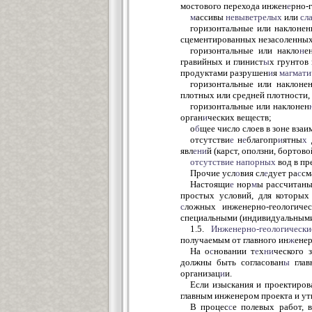
мостового перехода инжен
е
рно-
м
ассивы
невыветрелых
или
сл
горизонтальные или наклонен
сцементированных незасоленных,
горизонтальные или накло
н
е
гравийных и глинист
ы
х грунтов
продуктами разрушен
и
я
магмати
горизонтальные или наклоне
плотных или средней плотности,
горизонтальные или наклонен
орган
и
ческих веществ;
о
б
щее число слоев в зоне вза
отсутстви
е
н
е
благопр
и
ятны
х
д
явл
ени
й (карст, оползни, бортов
отсутствие
напорных
вод в пр
Прочие усл
о
вия сл
е
дует ра
с
см
Настоящи
е
нор
м
ы рассчитаны
простых условий, для которых
с
ложных инженерно-геологич
специальными (индивидуальным
1.5.
Инженерно-геологически
получаемым от главного ин
ж
енер
На о
с
новании т
е
х
ни
ческого з
должны быть согласован
ы
гла
организац
и
и.
Если изыскания и проектиро
главным инженером проекта и у
В процес
с
е полевых работ, 