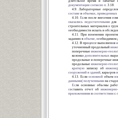
д
л
ит
е
ль
н
ое время и
н
ачатые 
документации
согласно
п
. 3.18
.
4.9. Лабораторные опред
е
л
е
составе
и
объемах,
приведенных
4.10.
Е
сли после внесения
из
м
оказались
недостаточными
для 
строительных материалов
и
грун
н
еобходимости искать и об
с
ледо
4.11. При из
м
енении проект
заданию в
объеме,
не
обходимом 
4.12. В про
ц
ессе выполнен
и
я
и
уточненный продольный
инже
поперечные
инженерно-геолог
колонк
и
дополнительных
выра
продольные и поперечные ин
продольные
инженерно-геолог
краткую
записку об
инженер
сооружений
и
зданий,
карь
е
ров
и
4.13. Если
основной
объем
из
данными( полученными
на стад
и
Ес
ли основны
е
объ
е
мы рабо
с
о
с
тавить отч
е
т об
инженерно-
приложениями
в
соответствии
с
п