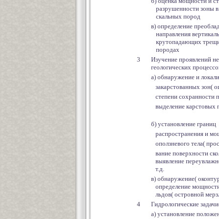
б) оценка мощности и с
разрушенности зоны 
скальных пород
в) определение преобл
направления вертикал
крутопадающих трещи
породах
3
Изучение проявлений н
геологических процессо
а) обнаружение и локал
закарстованных зон( о
степени сохранности 
выделение карстовых п
б) установление границ
распространения и мо
оползневого тела( про
вание поверхности ск
выявление переувлажн
т.д.
в) обнаружение( оконту
определение мощност
льдов( островной мерз
4
Гидрологические задачи
а) установление положе