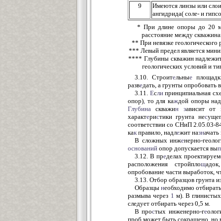
9
Имеются линзы или слои
ангидрида( соле- и гип
* При длине опоры до 20 м
расстояние между скважина
** При невязке геологического
*** Левый предел является мин
**** Глубины скважин надлежит
геологических условий и ти
3.10. Строит
е
льны
е
площадки
разв
е
дать, а грунты опробовать в
3.11.
Е
с
ли
принципиальная схе
опор)
,
то для ка
ж
дой опоры на
Глубина
скважи
н
з
ависит от 
характ
е
ри
с
тики грунта не
с
ущег
соответствии со СНиП 2.05.03-8
ка
к
правило, надл
е
жит на
зн
ачать
В сложных инж
е
нерно-геоло
оснований
опор допускается вы
п
3.12. В пр
е
делах проектируем
расположения стройпло
щ
адок
опробование части выработок, ч
3.13. Отбор образцов грунта 
Образцы
н
еобходимо отбирать
размыва через
1
м). В глинистых
следует отбирать через 0,5 м.
В про
с
тых инженерно-г
е
олог
проб может быть сокращено, но 