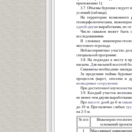
приложению 1).
3.7. Объемы бурения следует н
условий (таблица).
На территории возможного 
геоморфологическим, инженерно
одной-двумя
выработками, но
н
е
Число скваж
и
н может быть с
исследованиями.
В сложных инженерно-геоло
мостового п
е
рехода.
Небла
г
оприятны
е
участк
и
дол
специаль
н
ой программе.
3.8. На подходах к мосту в п
насыпи.
Д
ля насыпей в
ы
сотой бо
Скважи
н
ы необхо
д
имо заклад
За пределами поймы буровые
процессов (карст, опол
з
ни и д
возводимые
сооружения.
При достаточно
й
изуче
нн
ости
3.9. Ка
ж
дый участок воз
м
ожн
не менее чем двумя выработками
Пр
и
высоте
д
ам
б до 6 м
сква
до 10 м. При наличи
я
с
лабых
гру
на 2-5 м.
№ п/п
Инженерно-геологич
оснований проект
1
Массивные( равномерно