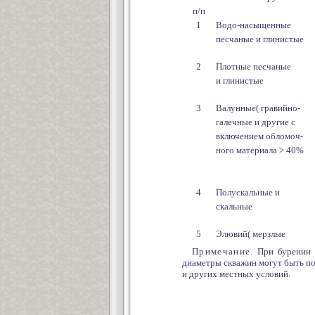
п/п
1
Водо-насыщенные
песчаные и глинистые
2
Плотные песчаные
и глинистые
3
Валунные( гравийно-
галечные и другие с
включением обломоч-
ного материала > 40%
4
Полускальные и
скальные
5
Элювий( мерзлые
Примечание
. При бурении
диаметры скважин могут быть по
и других местных условий.