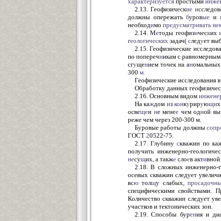
характеризуется
простыми
инже
2.13. Геофизическ
ие
и
сследов
должны опережать
б
уров
ые
и
необход
и
мо
предусматривать
не
2.14. М
е
тоды геофиз
и
чес
к
их
геологических
задач(
с
лед
у
ет вы
2.15. Геофизические исследова
по попереч
н
икам с равномерным
сг
у
ще
н
ием точек на а
н
омальных
300
м.
Геофизические исследования 
Обработку данных геофизичес
2.16. Основным видом
инжене
На ка
ж
дом
и
з
кон
к
у
рир
у
ю
щи
х
осве
ще
н
н
е мене
е
чем од
н
ой вы
реже чем через 200-300 м.
Буровые работы должны
сопр
ГОСТ
2
0522-75.
2.17. Глубину
с
кважин по ка
получить инженерно-геологичес
не
су
щ
их, а такж
е
сло
е
в акт
и
вной
2.18. В сложных инженерно-г
осевых скважин следует увеличи
вс
ю
тол
щ
у слабых,
просадочны
специфическими свойствами. 
Количество скважин следует ув
участков и тектонических зон.
2.19. Способы бур
ен
ия и ди