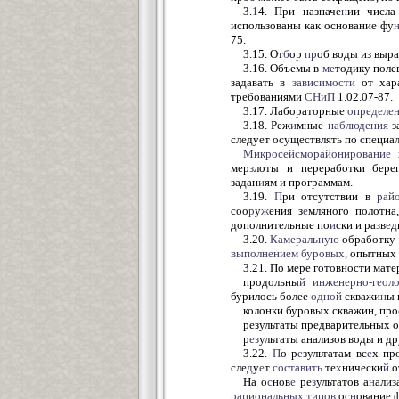
3.
1
4. При назначе
н
ии числа
использованы как основание фу
75.
3.15. От
б
ор
пр
об воды из выр
3.16. Объемы в
ме
тодику поле
задавать в
зависимости
от хара
требованиями
СНиП
1.02.07-87.
3.17. Лабораторные
определе
3.18. Реж
и
мные
наблюдения
з
следует осуществлять по специа
Микросейсморайонирование
мер
з
лоты и переработки бере
задан
и
ям и программам.
3.19.
П
ри отсутствии в
рай
соо
р
у
ж
ения з
е
мляного полотна
дополнительные по
и
ски и ра
з
в
е
д
3.20.
Камеральную
обработку 
выполнением
буровых,
опытных
3.21. По мере готовности мат
продольны
й
инженерно-геол
бурилось более
одной
скважи
н
ы 
колонки буровых скважин, про
результаты предварительных 
р
ез
ультаты анализов воды и др
3.22.
П
о р
е
зультатам вс
е
х пр
сле
д
у
е
т
составить
те
х
нически
й
о
На о
с
нов
е
ре
з
ультатов а
н
али
рациональных
типов
ос
н
ование 