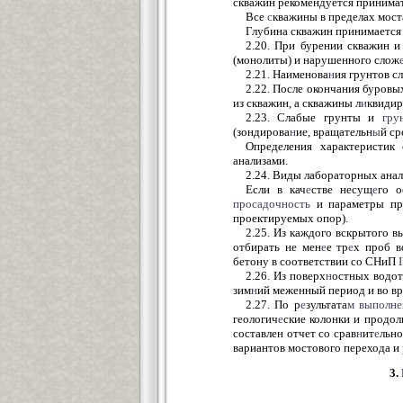
скважин рекомендуется принима
Все
с
кважины в пределах мост
Глубина скважин принимается 
2.20. При бурении скважин и
(монолиты) и нарушенного слож
2.21. Наименова
н
ия грунтов с
2.22. После окончания буровы
из скважин, а скважины л
и
квидир
2.23. Слабые грунты и
гру
(зондирова
н
ие, вращательн
ы
й ср
Определения характеристик
анализами.
2.24. Виды лабораторных анал
Если в кач
е
стве несущ
е
го о
просадочность
и параметры п
проектируемых опор).
2.25. Из каждого вскрытого в
отбирать не мен
е
е тр
е
х проб в
бетону в соответствии со СНиП
I
2.26. Из поверх
н
остных водо
зим
н
ий меженный период и во в
2.27. По р
е
зультата
м
выполн
геологич
е
ские колонки и продо
составлен отчет со срав
н
ит
е
льно
вариантов мостового перехода и
3.