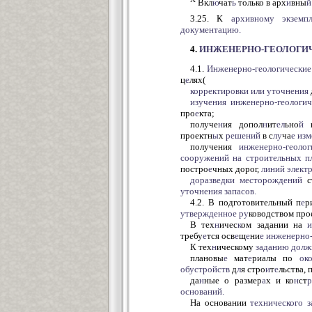
Вкл
ю
чат
ь
только в арх
и
вны
й
3.25. К
архивному
экземп
документацию.
4.
ИНЖЕНЕРНО-ГЕОЛОГИ
4.1.
Инженерно-геологические
ц
е
лях(
корректировки
или
уточнения
изучения
инженерно-геологи
про
е
кта;
получе
н
ия допол
н
ит
ел
ьно
й
и
проектн
ы
х
решений
в с
лу
ча
е
изм
получения
инженерно-геолог
сооружений
на
строительных п
постро
е
чных дорог,
линий
элект
доразведки
месторождений
с
уточнения
запасов.
4.2. В подготовительный п
е
р
утвержденное
ру
ководством про
В тех
н
ичес
к
ом задании на
и
требу
е
тся осв
е
щ
е
ни
е
инженерно-
К тех
н
ическому
заданию
долж
плановы
е
мат
е
риалы по
ок
обустройств
д
л
я стро
и
т
е
льства,
да
н
ные о размер
а
х и ко
н
ст
оснований.
На основании
технического
з