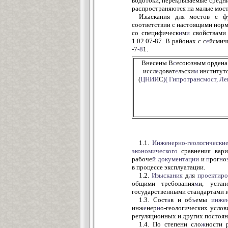
водотоки, перекрываемые сред
распространяются на малые мос
Изыскания для мостов с ф
соответствии с настоящими нор
со специфическ
и
м
и
свойствами 
1.02.07-87. В районах с с
е
йсмич
-7
-8
1.
Внесены В
с
есоюзным ордена
иссл
е
доват
е
льски
м
институт
(
ЦНИИ
С
)( Гипротрансмост, Л
1.1.
Инженерно-геологически
экономического
сравнения вари
рабоче
й
документации
и
п
рог
н
о
в процессе эксплуатации.
1.2.
Изыскания
д
л
я
проектиро
общими требования
м
и, уста
государственными стандартами 
1.3. Сост
а
в и об
ъ
емы
инжен
инж
е
нер
н
о-геологических усло
регуляционных и других постоя
1.4. По степени сло
ж
ности 