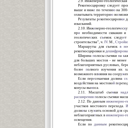
2.9. Инженерно-геологическая
Рекогносцировку следует пр
выше и ниж
е
по течени
ю
на 300
охватывать территори
ю
во
з
можн
Ре
з
ультаты р
е
когносциров
ки
д
изысканий.
2.10. Инж
е
нерно-геологич
е
с
к
у
пр
и
необходимости скважин и 
геологиче
с
ких с
ъ
емок следу
е
т
строительства”, ч.
IV
. М
.,
Стройиз
Маршруты для съемок
в
не
рекогносцировки и
дешифрирова
Ширина
п
олосы съемки
н
а
к
а
для больших мостов - не менее
неблагоприятных русловых, бер
более
п
олного изучения их ха
возможного вл
и
яния на соору
ж
е
Если пер
е
секаемая долина
се
возд
е
йствия на мостово
й
п
е
рехо
конусы вы
н
оса.
2.11. Масштаб съе
м
ки
над
расширения
п
олосы съемки масш
2.12. По дан
н
ым
инженерно-г
участков мостового перехода.
И
долж
н
ы слу
ж
ить основой д
л
я ср
неблагоприя
т
ных в
инженерно-г
освещения.
Если по
данным
рекогносци