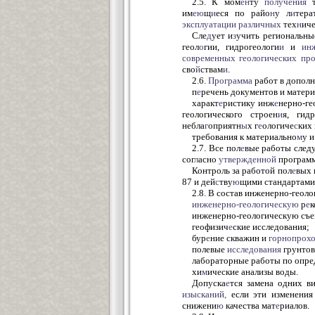
2.5. К мом
ен
ту
получения
им
ею
щ
и
еся по райо
н
у л
и
тер
эксплуатации
различных
тех
н
ич
Сле
д
ует и
з
учить региональны
геол
о
гии, гидрогеологи
и
и
ин
современных
геологических
про
сво
й
ствам
и
.
2.6.
Программа
работ в дополн
п
е
речень документов и матери
характ
е
ристику инж
е
нерно-ге
геологического строен
и
я, гидр
небла
г
оприятн
ы
х г
е
ологиче
с
ких
требования к материально
м
у и
2.7. Все пол
е
вые работы следу
сог
л
асно
утвержденной
программ
Контроль за работой пол
е
вых 
87 и дей
с
тву
ю
щими стандартами
2.8. В состав инженерно-геоло
инженерно-геологическую
р
е
к
инженерно-геологическую съе
геофизич
е
ские исследования;
бур
е
ние скважин и
горнопрохо
полевые
исследования
грунтов
лабораторные работы по опре
хи
м
ические анализы воды.
Допуска
е
тся замена одних в
изысканий,
если эти изменения
снижени
ю
качества мат
е
риалов.