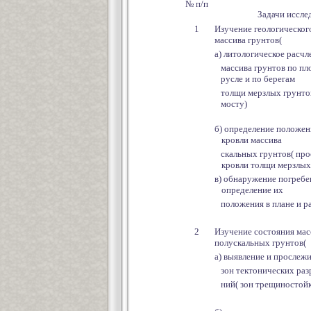
№ п/п
Задачи иссле
1
Изучение геологическог
массива грунтов(
а) литологическое расчл
массива грунтов по пл
русле и по берегам
толщи мерзлых грунтов
мосту)
б) определение положен
кровли массива
скальных грунтов( пр
кровли толщи мерзлых
в) обнаружение погребе
определение их
положения в плане и р
2
Изучение состояния мас
полускальных грунтов(
а) выявление и прослеж
зон тектонических ра
ний( зон трещиностой