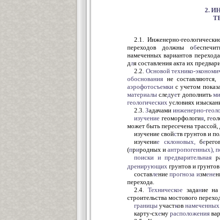
2. 
Т
2.1. Инженерно-геологически
переходов должны о
б
еспечи
намеченных вариантов перехода
д
л
я составления акта их предвар
2.2.
Основой
технико-экономи
обоснования
не составляются,
аэрофотосъемки
с учетом показ
материалы
сле
д
у
е
т дополнить
м
геологических
условиях изыскан
2.3.
З
адачами
инженерно-геол
изучение
геоморфологи
я
, г
е
ол
может быть пересечена трассой, 
изучение свой
с
тв грунтов и п
изучени
е
склоновых,
б
е
рег
(
п
р
и
родных и
антропогенных), 
поиски
и предварительная
р
дренирующих
грунтов и грунтов
состав
ле
ние
прогноза
и
зм
ене
н
перехода.
2.4.
Техническое
зада
н
ие н
строительства мостового перехо
границы
участ
к
ов
намеченных
карту-сх
е
му
расположения
вар