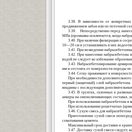
3.38. В зависимости от конкретны
продвижением забоя или по поточной схе
3.39. Непосредственно перед нанесе
МПа (промывка исключается, когда набры
3.40. При наличии фильтрации и соср
10—20 см и устанавливать в них водоотв
3.41. При возведении набрызгбетонны
3.42. При нанесении набрызгбетона 
водой не следует во избежание образован
3.43. Набрызгбетонирование армиров
мм и отстоять от поверхности породы не 
3.44. Сетку прижимают к поверхност
При необходимости дополнительного 
первый (защитный) слой набрызгбетона.
впадины с последующим дополнительным 
3.45. В грунтах, склонных к размока
анкеры на омоноличивающих составах, не
При использовании набрызгбетона в к
При использовании решетчатых (арма
3.46. Сухую смесь для набрызгбетона
Приготовление сухой смеси непосредс
схватывания цемента.
Максимальный срок доставки и хранен
3.47. Доставку сухой смеси следует, 