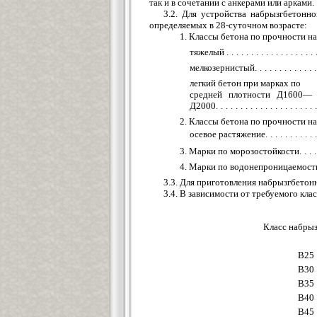
так и в сочетании с анкерами или арками.
3.2. Для устройства набрызгбетон
определяемых в 28-суточном возрасте:
1. Классы бетона по прочности на
тяжелый
..................
мелкозернистый
.........
легкий бетон при марках по
средней плотности Д1600—
Д2000
................
2. Классы бетона по п
осевое растяжение
........
3. Марки по морозостойкости
4. Марки по водонепро
3.3. Для приготовления набрызгбетон
3.4. В зависимости от требуемого кла
Класс набры
В25
В30
В35
В40
В45