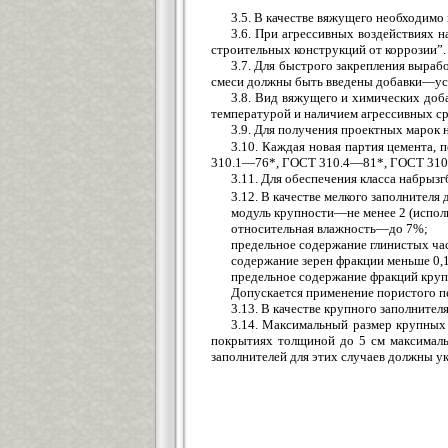
3.5. В качестве вяжущего необходим
3.6. При агрессивных воздействиях 
строительных конструкций от коррозии”.
3.7. Для быстрого закрепления выраб
смеси должны быть введены добавки—уск
3.8. Вид вяжущего и химических доб
температурой и наличием агрессивных сре
3.9. Для получения проектных марок
3.10. Каждая новая партия цемента,
310.1—76*, ГОСТ 310.4—81*, ГОСТ 310
3.11. Для обеспечения класса набрыз
3.12. В качестве мелкого заполните
модуль крупности—не менее 2 (исполь
относительная влажность—до 7%;
предельное содержание глинистых ч
содержание зерен фракции меньше 0
предельное содержание фракций круп
Допускается применение пористого 
3.13. В качестве крупного заполни
3.14. Максимальный размер крупных 
покрытиях толщиной до 5 см максималь
заполнителей для этих случаев должны укл