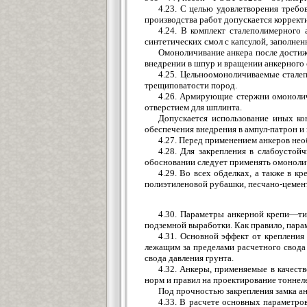
4.23. С целью удовлетворения требо
производства работ допускается коррек
4.24. В комплект сталеполимерного
синтетических смол с капсулой, заполнен
Омоноличивание анкера после достиж
внедрении в шпур и вращении анкерного 
4.25. Цельноомоноличиваемые стале
трещиповатости пород.
4.26. Армирующие стержни омонолич
отверстием для шплинта.
Допускается использование иных ко
обеспечения внедрения в ампул-патрон и
4.27. Перед применением анкеров не
4.28. Для закрепления в слабоусто
обосновании следует применять омонолич
4.29. Во всех обделках, а также в к
полиэтиленовой рубашки, песчано-цемен
4.30. Параметры анкерной крепи—ти
подземной выработки. Как правило, пара
4.31. Основной эффект от креплени
лежащим за пределами расчетного свода
свода давления грунта.
4.32. Анкеры, применяемые в качест
норм и правил на проектирование тоннел
Под прочностью закрепления замка ан
4.33. В расчете основных параметро