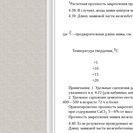
1
Расчетная прочность закрепления пр
4.38. В случаях, когда замки анкеров
4.39. Длину замковой части железобе
где
—
предварительная длина замка, см;
0
Температура твердения,
С
+5
+10
+15
+20
Примечания: 1. Удельные сцепления 
указанного в п. 4.22 (для набивных а
2. Удельное сцепление цементно-песч
400—500 в возрасте 72 ч и более.
Ориентировочно прочность закреплен
при содержании СаСl
5—6% от массы 
2
Прочность закрепления замков железо
4.40. Если результаты проведенных и
Длину замковой части железобетонны