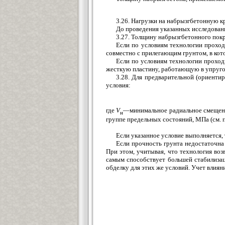
3.26. Нагрузки на набрызгбетонную к
До проведения указанных исследован
3.27. Толщину набрызгбетонного пок
Если по условиям технологии проход
совместно с прилегающим грунтом, в кот
Если по условиям технологии проходк
жесткую пластину, работающую в упругоп
3.28. Для предварительной (ориенти
условия:
где
V
—
минимальное радиальное смещени
н
группе предельных состояний, МПа (см. 
Если указанное условие выполняется,
Если прочность грунта недостаточна
При этом, учитывая, что технология во
самым способствует большей стабилизац
обделку для этих же условий. Учет влиян