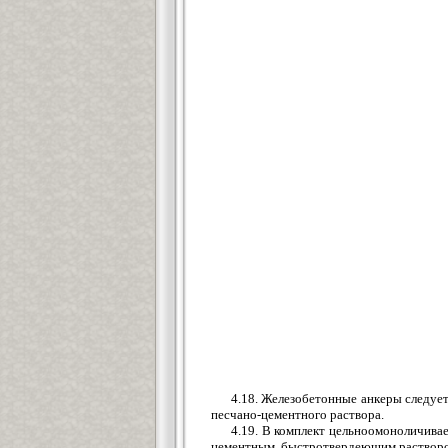
4.18. Железобетонные анкеры следуе
песчано-цементного раствора.
4.19. В комплект цельноомоноличива
цементным, быстротвердеющим раствор