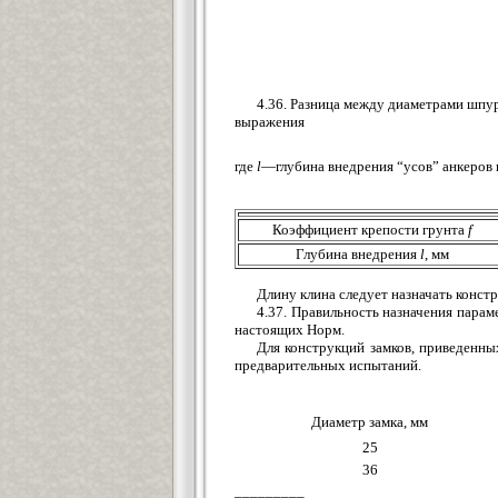
4.36. Разница между диаметрами шпур
выражения
где
l
—глубина внедрения “усов” анкеров 
Коэффициент крепости грунта
f
Глубина внедрения
l
, мм
Длину клина следует назначать констр
4.37. Правильность назначения парам
настоящих Норм.
Для конструкций замков, приведенных
предварительных испытаний.
Диаметр замка, мм
25
36
_________