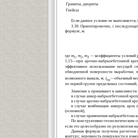
Граниты, диориты
Гнейсы
Если данное условие не выполняется
3.30. Ориентировочно, с последующе
формуле, м:
где
m
,
т
, т
—
коэффициенты условий 
1
2
3
1,15—при арочно-набрызгбетонной креп
эффективное использование несущей с
обводненной поверхности выработки;
возможного вывала, м; (
—объемный вес
гр
по первой группе предельных состояний, 
Значение
и
принимают в зависимости 
в случае анкер-набрызгбетонной кре
в случае арочно-набрызгбетонной кр
в случае комбинации анкеров, арок
(основной);
в случае применения набрызгбетона к
По конструктивно-технологическим 
если это целесообразно по результатам н
Данная формула получена расчетом 
контуру; неровность поверхности и изм