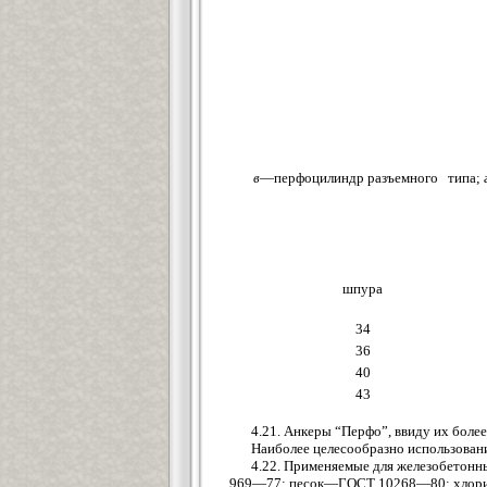
в
—перфоцилиндр разъемного типа;
шпура
34
36
40
43
4.21. Анкеры “Перфо”, ввиду их боле
Наиболее целесообразно использован
4.22. Применяемые для железобетон
969—77; песок—ГОСТ 10268—80; хлор