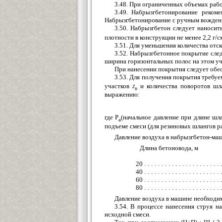
3.48. При ограниченных объемах рабо
3.49. Набрызгбетонирование реком
Набрызгбетонирование с ручным вождени
3.50. Набрызгбетон следует наноси
плотности в конструкции не менее 2,2 г/с
3.51. Для уменьшения количества отс
3.52. Набрызгбетонное покрытие сле
ширина горизонтальных полос на этом уч
При нанесении покрытия следует обес
3.53. Для получения покрытия требуе
участков
z
и количества поворотов ш
b
выражению:
где Р
(начальное давление при длине шл
а
подъеме смеси (для резиновых шлангов р
Давление воздуха в набрызгбетон-ма
Длина бетоновода, м 
20
.....................
40
......................
60
......................
80
......................
Давление воздуха в машине необходим
3.54. В процессе нанесения струя н
исходной смеси.