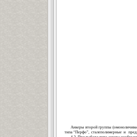
Анкеры второй группы (омоноличивае
типа “Перфо”, сталеполимерные и предв
4.2. При выборе типа анкера необход