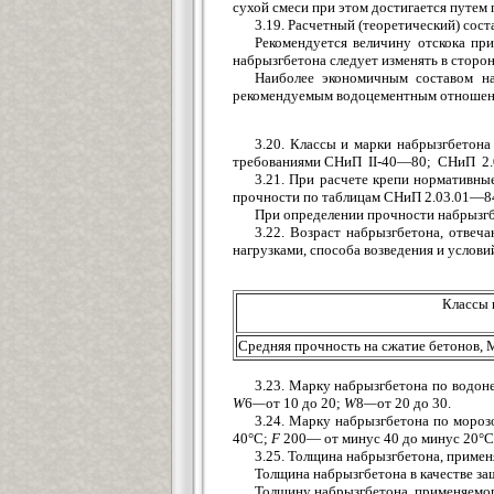
сухой смеси при этом достигается путем
3.19. Расчетный (теоретический) сос
Рекомендуется величину отскока пр
набрызгбетона следует изменять в сторо
Наиболее экономичным составом на
рекомендуемым водоцементным отношение
3.20. Классы и марки набрызгбетона
требованиями СНиП II-40—80; СНиП 2.
3.21. При расчете крепи нормативны
прочности по таблицам СНиП 2.03.01—84 
При определении прочности набрызг
3.22. Возраст набрызгбетона, отвеч
нагрузками, способа возведения и услови
Классы 
Средняя прочность на сжатие бетонов, 
3.23. Марку набрызгбетона по водо
W
6
—
от 10 до 20;
W
8
—
от 20 до 30.
3.24. Марку набрызгбетона по моро
40°С;
F
200— от минус 40 до минус 20°
3.25. Толщина набрызгбетона, примен
Толщина набрызгбетона в качестве за
Толщину набрызгбетона, применяемого