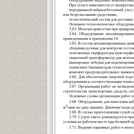
Оборудование надлежит комплектовать
При этом в зависимости от конкретны
передвижной набрызгбетонный узел, 
или безрельсовыми средствами;
технологический состав для доставки
Основное технологическое оборудова
3.63. Монтаж армосетки при армиров
3.64. Оборудование механизированн
приведенными в приложении 14.
3.65. В состав механизированных ком
сборники ручные для контроля состоя
телескопные перфораторы (или перфо
сварочный трансформатор для монтаж
маневровые лебедки для перемещения 
тормозные башмаки (для технологичес
комплект предупредительных знаков и
3.66. Для обеспечения энергией от
оборудования к соответствующим тонне
3.67. Организация работ по возведе
строительстве транспортных средств, спо
Основные схемы организации работ и
3.68. Оборудование для нанесения на
3
м
/мин на одну машину. Давление воды д
3.69. В случае приготовления сухой с
3.70. Сухую смесь рекомендуется при
условия на рабочем месте при большей п
3.71. Ведение взрывных работ в непо