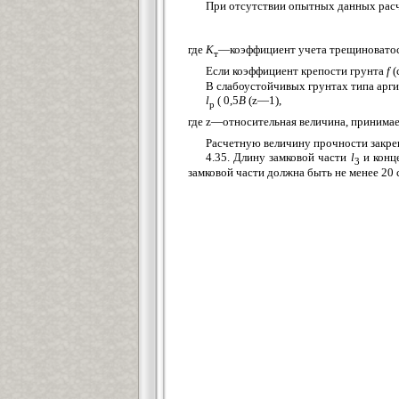
При отсутствии опытных данных расч
где
К
—коэффициент учета трещиноватост
т
Если коэффициент крепости грунта
f
(
В слабоустойчивых грунтах типа арги
l
( 0,5
В
(z—1),
р
где z—относительная величина, принимае
Расчетную величину прочности закреп
4.35. Длину замковой части
l
и конц
3
замковой части должна быть не менее 20 