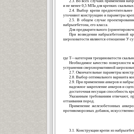
2.3. Во всех случаях применения наб
и не менее 0,5 МПа для крепких скальных
2.4. Выбор крепи предпочтительнее
уточняют конструкцию и параметры креп
2.5. В общем случае проектировани
набрызгбетона, его класса.
Для предварительного (ориентировочн
При возведении набрызгбетонной кр
шероховатости являются отношение У су
где Т—категория трещиноватости скальн
Необходимое качество поверхности к
устранения сверхнормативной шероховат
2.7. Окончательные параметры констру
2.8. Выбор оптимального варианта ко
2.9. При применении анкеров и набр
надежное закрепление анкеров и сцеп
достаточная несущая способность кр
Указанным требованиям отвечают, пр
оттаивания пород.
Применение железобетонных анкеров
противоморозных добавок, искусственного
3.1. Конструкции крепи из набрызгб