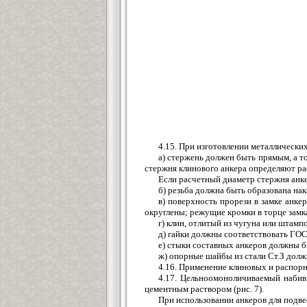
4.15. При изготовлении металлическ
а) стержень должен быть прямым, а т
стержня клинового анкера определяют рас
Если расчетный диаметр стержня анке
б) резьба должна быть образована нак
в) поверхность прорези в замке анке
округлены; режущие кромки в торце зам
г) клин, отлитый из чугуна или штамп
д) гайки должны соответствовать Г
е) стыки составных анкеров должны 
ж) опорные шайбы из стали Ст.З должн
4.16. Применение клиновых и распорн
4.17. Цельноомоноличиваемый набив
цементным раствором (рис. 7).
При использовании анкеров для подв