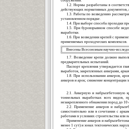
сооружений.
1.2. Нормы разработаны в соответст
действующих нормативных документов, а
1.3. Работы по возведению рассматр
установленном порядке.
1.4. При выборе способа проходки п
1.5. При буровзрывном способе вед
выработки.
1.6. При возведении крепей с примен
применяемых проходческих комплексов.
Внесены Всесоюзным научно-исследо
1.7. Возведение крепи должно выпол
предварительных испытаний.
Паспорт крепления утверждается гла
выработок, закрепленных анкерами, арка
1.8. При использовании анкеров, ар
анкеров и арок; снижение концентрации 
2.1. Анкерную и набрызгбетонную к
тоннельных выработках всех видов, п
незакрепленного обнажения пород до 10 
2.2. Применение анкеров и набрызг
самостоятельно или в сочетании с арка
работами в условиях строительства или 
Применение анкеров и набрызгбетона 
менее 1 сут) и зонах тектонических нар