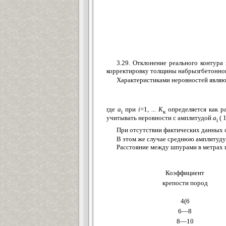
3.29. Отклонение реального контур
корректировку толщины набрызгбетонно
Характеристиками неровностей являю
где
а
при
i
=1,
... К
определяется как р
i
к
учитывать неровности с амплитудой
а
( 
i
При отсутствии фактических данных 
В этом же случае среднюю амплитуду
Расстояние между шпурами в метрах п
Коэффициент
крепости пород
4(6
6—8
8—10