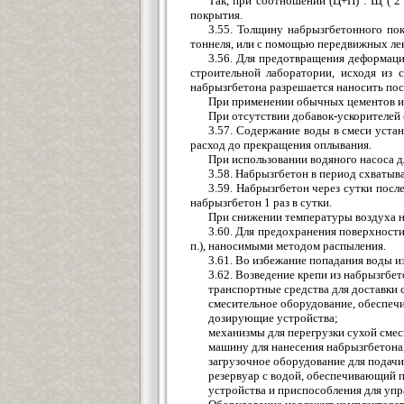
Так, при соотношении (Ц+П) : Щ ( 2
покрытия.
3.55. Толщину набрызгбетонного пок
тоннеля, или с помощью передвижных лек
3.56. Для предотвращения деформаци
строительной лаборатории, исходя из
набрызгбетона разрешается наносить по
При применении обычных цементов и 
При отсутствии добавок-ускорителей 
3.57. Содержание воды в смеси уста
расход до прекращения оплывания.
При использовании водяного насоса дл
3.58. Набрызгбетон в период схватыв
3.59. Набрызгбетон через сутки посл
набрызгбетон 1 раз в сутки.
При снижении температуры воздуха н
3.60. Для предохранения поверхност
п.), наносимыми методом распыления.
3.61. Во избежание попадания воды и
3.62. Возведение крепи из набрызгбе
транспортные средства для доставки 
смесительное оборудование, обеспеч
дозирующие устройства;
механизмы для перегрузки сухой смес
машину для нанесения набрызгбетона
загрузочное оборудование для подачи
резервуар с водой, обеспечивающий п
устройства и приспособления для упр