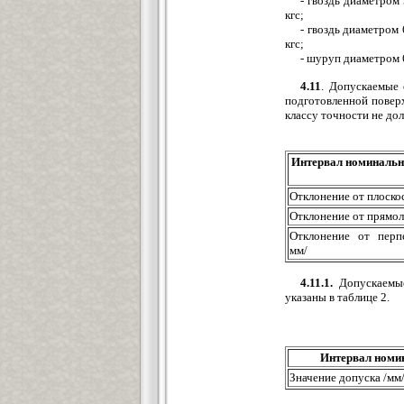
- гвоздь диаметром 
кгс;
- гвоздь диаметром 
кгс;
- шуруп диаметром 6
4.11
. Допускаемые 
подготовленной повер
классу точности не до
Интервал номинальн
Отклонение от плоскос
Отклонение от прямол
Отклонение от перп
мм/
4.11.1.
Допускаемые
указаны в таблице 2.
Интервал номин
Значение допуска /мм