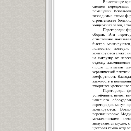
В настоящее вре
самыми передовыми 
помещении. Использов
возводимые этими фир
строительстве больни
концертных залов, а т
Перегородки фи
сборки. Эти перего
огнестойкие показате
быстро монтируются,
полностью повторно 
монтируются электрич
на нагрузку от навес
отделку алюминиевые 
(после шпатлевки шв
керамической плиткой
комфортность благод
влажность в помещени
входят все крепежные 
Перегородки фи
устойчивые, имеют вы
навесного оборудов
перегородок могут пр
монтируются. Возм
перепланировке. Моду
металлическими эле
выпускаются глухие, с
цветовая гамма отдел