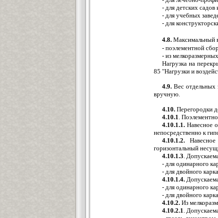
- для детских садов и
- для учебных заведе
- для конструкторски
4.8.
Максимальный в
- поэлементной сбор
- из мелкоразмерных 
Нагрузка на перекр
85 "Нагрузки и воздейс
4.9.
Вес отдельных 
вручную.
4.10.
Перегородки д
4.10.1
. Поэлементно
4.10.1.1.
Навесное о
непосредственно к гипс
4.10.1.2.
Навесное 
горизонтальный несущи
4.10.1.3
. Допускаем
- для одинарного кар
- для двойного каркас
4.10.1.4.
Допускаема
- для одинарного кар
- для двойного каркас
4.10.2.
Из мелкоразм
4.10.2.1
. Допускаем