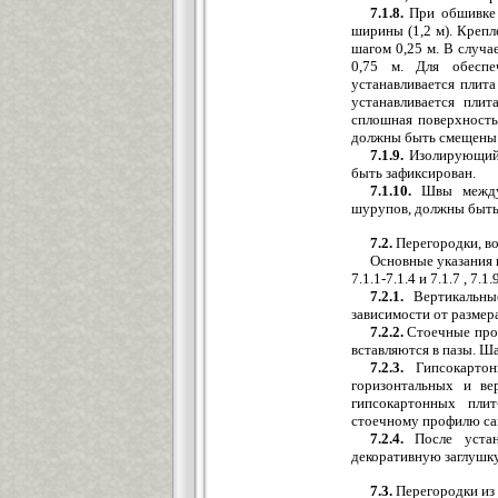
7.1.8.
При обшивке 
ширины (1,2 м). Креп
шагом 0,25 м. В случ
0,75 м. Для обеспе
устанавливается плит
устанавливается пли
сплошная поверхность
должны быть смещены п
7.1.9.
Изолирующий 
быть зафиксирован.
7.1.10.
Швы между г
шурупов, должны быть
7.2.
Перегородки, во
Основные указания 
7.1.1-7.1.4 и 7.1.7 , 7.1.
7.2.1.
Вертикальны
зависимости от размер
7.2.2.
Стоечные про
вставляются в пазы. Ша
7.2.3.
Гипсокартон
горизонтальных и ве
гипсокартонных плит
стоечному профилю сам
7.2.4.
После устано
декоративную заглушку
7.3.
Перегородки из 