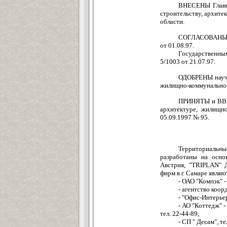
ВНЕСЕНЫ Главны
строительству, архит
области.
СОГЛАСОВАНЫ Го
от 01.08.97.
Государственн
5/1003 от 21.07.97.
ОДОБРЕНЫ научно
жилищно-коммунальном
ПРИНЯТЫ и ВВЕ
архитектуре, жилищн
05.09.1997 № 95.
Территориальны
разработаны на осно
Австрия, "TRIPLAN" 
фирм в г. Самаре являю
- ОАО "Компэк" 
- агентство коор
- "Офис-Интерьер
- АО "Коттедж" 
тел. 22-44-89;
- СП " Десам", те