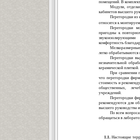
помещений. В комплек
Модули, отдела
кабинетов высшего рук
Перегородки из 
относятся к монтируем
Перегородки м
пригодны к повторно
звукоизолирующими 
комфортность благодар
Мелкоразмерные
легко обрабатываются 
Перегородки вы
незначительной обраб
керамической плиткой.
При сравнении 
что перегородки фир
стоимость и рекоменд
общественных, лече
учреждений.
Перегородки фи
рекомендуются для об
высшего руководства и
По всем вопроса
обращаться в лаборато
1.1.
Настоящие терр