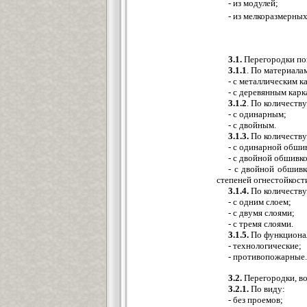
- из модулей;
- из мелкоразмерных
3.1.
Перегородки по
3.1.1
. По материала
- с металлическим к
- с деревянным кар
3.1.2
. По количеству
- с одинарным;
- с двойным.
3.1.3.
По количеству
- с одинарной обши
- с двойной обшивк
- с двойной обшивк
степеней огнестойкост
3.1.4.
По количеству
- с одним слоем;
- с двумя слоями;
- с тремя слоями.
3.1.5.
По функциона
- технологические;
- противопожарные.
3.2.
Перегородки, во
3.2.1.
По виду:
- без проемов;