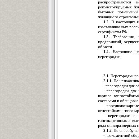
распространяются 
реконструируемых жи
бытовых помещений 
жилищного строительс
1.2.
В настоящих но
изготавливаемых росс
сертификаты РФ.
1.3.
Требования, и
предприятий, осущест
области.
1.4.
Настоящие но
перегородки.
2.1
. Перегородки п
2.1.1.
По назначени
- перегородки для 
- перегородки для
каркаса влагостойким
составами и облицовка 
- противопожарные
огнестойкими гипсокар
- перегородки с 
гипсокартонными плита
ряда мелкоразмерных п
2.1.2
. По способу в
- поэлементной сбо