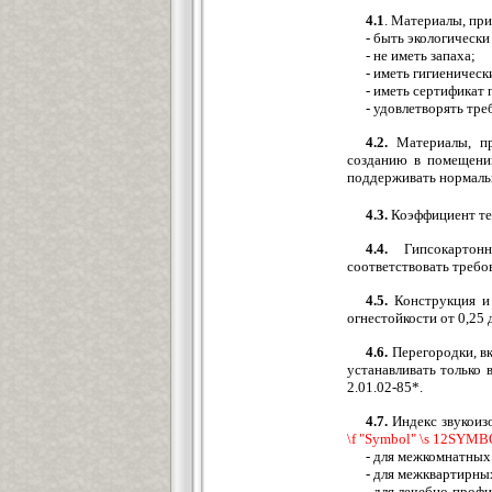
4.1
. Материалы, пр
- быть экологически
- не иметь запаха;
- иметь гигиеничес
- иметь сертификат
- удовлетворять тр
4.2.
Материалы, пр
созданию в помещении
поддерживать нормаль
4.3.
Коэффициент теп
4.4.
Гипсокартонн
соответствовать треб
4.5.
Конструкция и 
огнестойкости от 0,25 д
4.6.
Перегородки, в
устанавливать только
2.01.02-85*.
4.7.
Индекс звукоиз
\f "Symbol" \s 12
SYMBOL
- для межкомнатных 
- для межквартирны
- для лечебно-профи