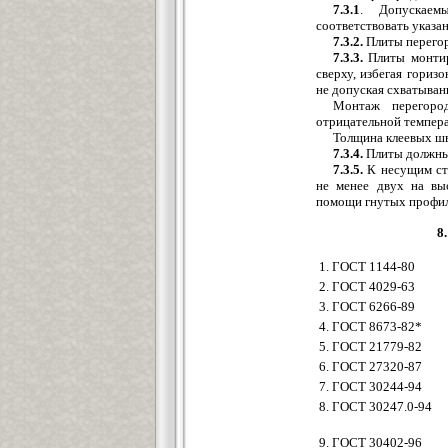
7.3.1
. Допускаем
соответствовать указанн
7.3.2.
Плиты перегор
7.3.3.
Плиты монтиру
сверху, избегая гориз
не допуская схватыван
Монтаж перегоро
отрицательной темпера
Толщина клеевых шво
7.3.4.
Плиты должны 
7.3.5.
К несущим сте
не менее двух на вы
помощи гнутых профиле
8
1. ГОСТ 1144-80
2. ГОСТ 4029-63
3. ГОСТ 6266-89
4. ГОСТ 8673-82*
5. ГОСТ 21779-82
6. ГОСТ 27320-87
7. ГОСТ 30244-94
8. ГОСТ 30247.0-94
9. ГОСТ 30402-96