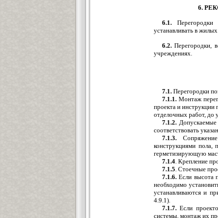
6. Р
6.1.
Перегородки п
устанавливать в жилы
6.2.
Перегородки, в
учреждениях.
7.1.
Перегородки по
7.1.1.
Монтаж перего
проекта и инструкции 
отделочных работ, до 
7.1.2.
Допускаемые 
соответствовать указанн
7.1.3.
Сопряжение 
конструкциями пола, 
герметизирующую мас
7.1.4
. Крепление пр
7.1.5
. Стоечные про
7.1.6.
Если высота п
необходимо установит
устанавливаются и пр
4.9.1).
7.1.7.
Если проекто
системы, монтаж их пр