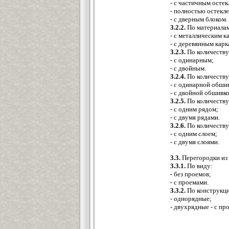
- с частичным остек
- полностью остекл
- с дверным блоком.
3.2.2.
По материалам
- с металлическим к
- с деревянным кар
3.2.3.
По количеству
- с одинарным;
- с двойным.
3.2.4.
По количеству
- с одинарной обши
- с двойной обшивк
3.2.5.
По количеству
- с одним рядом;
- с двумя рядами.
3.2.6.
По количеству
- с одним слоем;
- с двумя слоями.
3.3.
Перегородки из
3.3.1.
По виду:
- без проемов;
- с проемами.
3.3.2.
По конструкци
- однорядные;
- двухрядные - с п