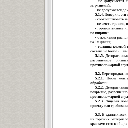
- не допускается 
загрязнений;
- не допускается до
5.1.4.
Поверхности п
- соответствовать 
- не иметь трещин, п
- горизонтальные 
по ширине;
- отклонения распо
на 1м длины;
- толщина клеевой 
состава не более - 1 мм
5.1.5.
Декоративные
разрешенное органа
противопожарной слу
5.2.
Перегородки, во
5.2.1.
После монта
обработки.
5.2.2.
Декоративные
покрытие, разрешенно
противопожарной слу
5.2.3.
Лицевая пове
проекту или требовани
5.3.
В зданиях всех 
из горючих материал
красками стен в общих 