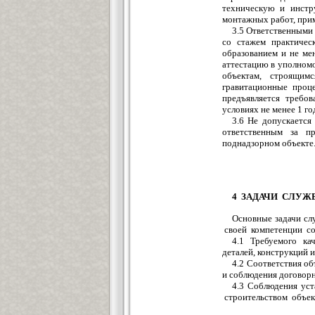
техническую и инстру
монтажных работ, прим
3.5 Ответственными 
со стажем практичес
образованием и не ме
аттестацию в уполномо
объектам, строящим
гравитационные проце
предъявляется требо
условиях не менее 1 го
3.6 Не допускается
ответственным за п
поднадзорном объекте
4 ЗАДАЧИ СЛУЖ
Основные задачи сл
своей компетенции со
4.1 Требуемого ка
деталей, конструкций 
4.2 Соответствия о
и соблюдения договорн
4.3 Соблюдения уст
строительством объек