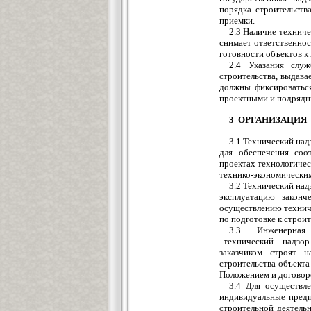
порядка строительств
приемки.
2.3 Наличие техниче
снимает ответственнос
готовности объектов к
2.4 Указания слу
строительства, выдав
должны фиксироваться
проектными и подрядн
3 ОРГАНИЗАЦИЯ
3.1 Технический над
для обеспечения соо
проектах технологиче
технико-экономически
3.2 Технический над
эксплуатацию законч
осуществлению технич
по подготовке к строит
3.3 Инженерная о
технический надзор 
заказчиком строят 
строительства объекта
Положением и договор
3.4 Для осуществл
индивидуальные пред
строительной деятель