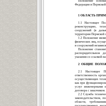
Положение основа
Федерации и Пермской 
1 ОБЛАСТЬ ПРИ
1.1 Настоящее Пол
реконструкцию, тех
сооружений (в даль
территории Пермской о
1.2 Положение явля
физических лиц, осуще
и сооружений независи
Положение становит
распорядительном д
указания со ссылкой н
2 ОБЩИЕ ПОЛО
2.1 Настоящее По
ответственность орга
осуществляющих техни
как при функциониров
услуг инженерными о
договора с заказчиком.
2.2 Служба техниче
законодательством, п
области, требовани
государственных над