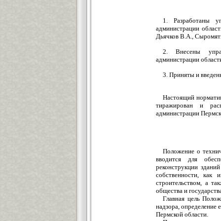
1. Разработаны уп
администрации област
Дьячков В.А., Сыромятн
2. Внесены управ
администрации област
3. Приняты и введен
Настоящий норматив
тиражирован и расп
администрации Пермск
Положение о технич
вводится для обесп
реконструкции здани
собственности, как
строительством, а та
общества и государства
Главная цель Полож
надзора, определение е
Пермской области.