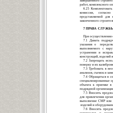
завершенного строите
работ, комплексного о
6.25 Комплектоват
комиссии, согласн
представляемой для 
законченного строител
7 ПРАВА СЛУЖБ
При осуществлении с
7.1 Давать подряд
указания о переделк
выполняемого с на
устранении и исправ
конструкций, изделий 
7.2 Запрещать испо
поверку и их калибров
7.3 Требовать в не
анализов, съемок и зам
7.4 Обращаться в с
специализированные о
объекта к приемке в
подрядной организаци
7.5 Вносить предло
для привлечения орга
выполнение СМР или и
изделий и оборудовани
7.6 Вносить предл
материалов и конст