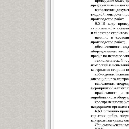
проведение более д
предприятиями – пост
выполнение докуме
входной контроль пр
производство работ.
6.5 В ходе провер
строительного произво
и характера строитель
наличия и состоян
производство работ;
обеспеченности по
оборудованием, его п
правил по использован
технологической о
измерений и испытани
контроля со стороны п
соблюдения исполни
операционного контро
выполнения подряд
мероприятий, а также 
правильности и п
опробованного оборуд
своевременности уст
надзорными органами в
6.6 Постоянно пров
скрытых работ, подл
контроле, влекущих сн
При выполнении изло