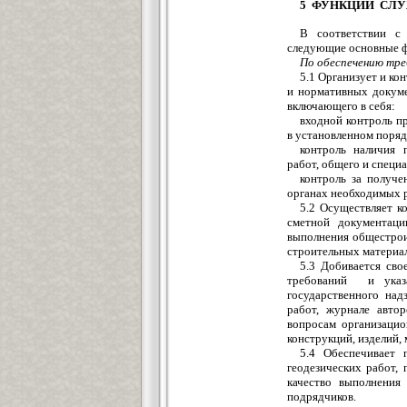
5 ФУНКЦИИ СЛ
В соответствии с 
следующие основные 
По обеспечению тре
5.1 Организует и ко
и нормативных докуме
включающего в себя:
входной контроль п
в установленном поряд
контроль наличия 
работ, общего и специ
контроль за получе
органах необходимых 
5.2 Осуществляет к
сметной документации
выполнения общестрои
строительных материал
5.3 Добивается сво
требований и указа
государственного над
работ, журнале автор
вопросам организаци
конструкций, изделий,
5.4 Обеспечивает 
геодезических работ,
качество выполнения
подрядчиков.