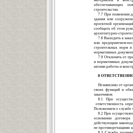
обеспечивающих по
строительства.
7.7 При появлении 
здания или сооружени
проектной организаци
сообщать об этом руко
архитектурно-строител
7.8 Выходить к зака
или предприятием-по
строительных норм и 
нормативных докумен
7.9 Отклонять от п
и нормативных докуме
актами работы и конст
8 ОТВЕТСТВЕНН
Независимо от орга
своих функций и обяз
заказчиком.
8.1 При осуществл
ответственность опре
Положением о службе т
8.2 При осуществлен
основании договора 
действующим законодат
не противоречащими за
8.3 Служба техниче