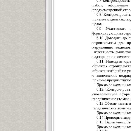
6.7 Контролировать
работ, оформление
предусмотренной стро
6.8 Контролироват
приемке отдельных ви
целом.
6.9 Участвовать 
финансирующими строи
6.10 Доводить до с
строительства для п
нарушениях техноло
известность вышестоя
надзора по их компете
6.11 Извещать орг
объектах строительст
объекте, который не у
о выполнении подряд
приемке предшествующ
При выполнении изло
6.12 Контролирова
своевременное оформл
геодезические съемки.
6.13 Обеспечивать
геодезических измере
При выполнении изло
6.14 Проводить виз
6.15 Вести учет об
При выполнении изло