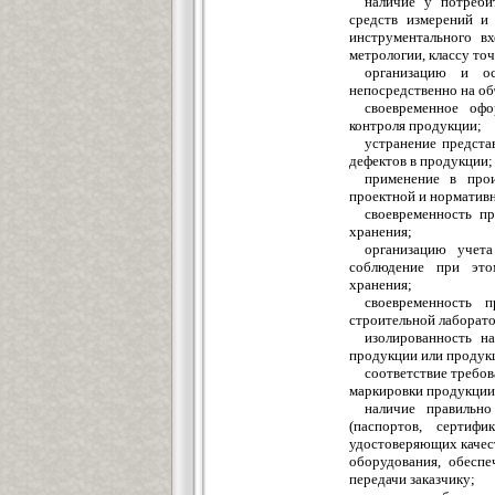
наличие у потреби
средств измерений и
инструментального вх
метрологии, классу то
организацию и ос
непосредственно на объ
своевременное офо
контроля продукции;
устранение предста
дефектов в продукции;
применение в прои
проектной и норматив
своевременность п
хранения;
организацию учет
соблюдение при это
хранения;
своевременность 
строительной лаборат
изолированность н
продукции или продук
соответствие требов
маркировки продукции,
наличие правильно
(паспортов, сертифи
удостоверяющих качест
оборудования, обесп
передачи заказчику;