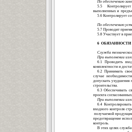
По обеспечению зав
5.5 Контролирует
выполненных и предъя
5.6 Контролирует с
По обеспечению уст
5.7 Проводит прием
5.8 Участвует в при
6 ОБЯЗАННОСТИ
Служба техническог
При выполнении изло
6.1 Проводить вхо
комплектности и доста
6.2 Принимать сво
случае необходимости
допускать ухудшения 
строительства.
6.3 Обеспечивать с
проекта согласованных
При выполнении изло
6.4 Контролироват
входного контроля ст
получаемой продукции 
предотвращение испол
контроль.
В этих целях служба