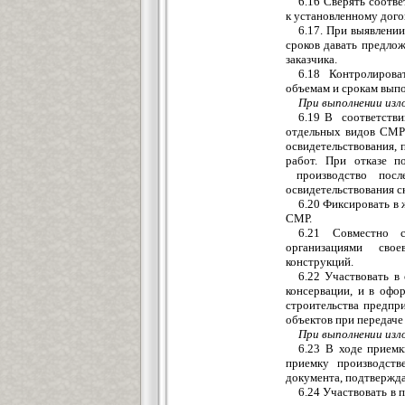
6.16 Сверять соот
к установленному дого
6.17. При выявлени
сроков давать предло
заказчика.
6.18 Контролиров
объемам и срокам вып
При выполнении изло
6.19 В соответстви
отдельных видов СМР 
освидетельствования,
работ. При отказе п
производство посл
освидетельствования с
6.20 Фиксировать в
СМР.
6.21 Совместно с
организациями сво
конструкций.
6.22 Участвовать 
консервации, и в оф
строительства предпри
объектов при передаче
При выполнении изло
6.23 В ходе прием
приемку производств
документа, подтвержда
6.24 Участвовать в 