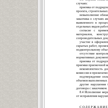
случаях:
приемка от подрядч
проекта, строительных
невыполнение обяза
заказчика о случаях а
выявленного в проце
отдельных видов работ
согласие с приме
материалов, конст
сопроводительных док
участие в оформлен
скрытых работ, проме
подконтрольному объек
отсутствие контро
нормативных документо
приемка от подрядч
приемки приемочной к
некомплектность д
комиссии и прилагаемо
подтверждение опл
объемов выполненных 
другие нарушения 
договора с заказчиком.
8.4 Исполнение мер
от исправления наруш
С О Д Е Р Ж А Н И Е