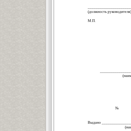
________________
(должность рук
М.П.
_______________
(наи
№
Выдано ______________
(на