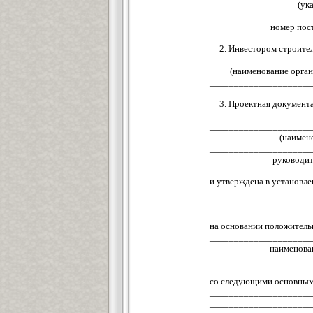
(ук
_____________________
номер пост
2. Инвестором строител
_____________________
(наименование орган
_____________________
3. Проектная докумен
(шифр 
_____________________
(наимен
_____________________
руководит
и утверждена в установ
(наименован
_____________________
на основании положитель
_____________________
наименова
со следующими основным
_____________________
_____________________