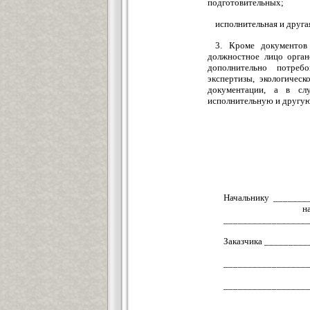
подготовительных;
исполнительная и друг
3. Кроме документов
должностное лицо орган
дополнительно потребо
экспертизы, экологичес
документации, а в сл
исполнительную и другу
Начальнику _______
наименование ор
_________________
Заказчика ________
наименование
_________________
Ф.И.О. рук
_________________
ИНН, расчетны