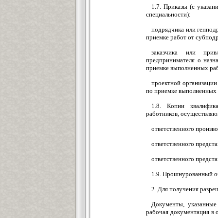
1.7. Приказы (с указа
специальности):
подрядчика или генподр
приемке работ от субподр
заказчика или прив
предпринимателя о назна
приемке выполненных ра
проектной организации 
по приемке выполненных 
1.8. Копии квалифик
работников, осуществляющ
ответственного произво
ответственного предста
ответственного представ
1.9. Прошнурованный о
2. Для получения разре
Документы, указанные 
рабочая документация в 