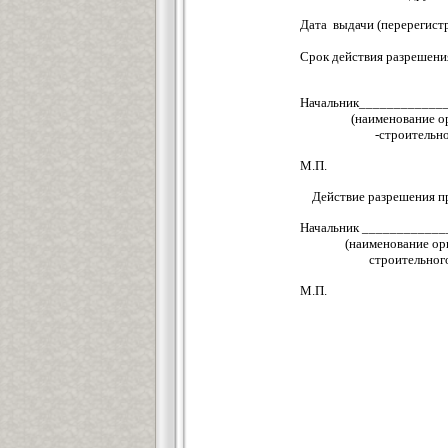
Дата выдачи (перерегис
(ненужн
Срок действия разреше
Начальник___________
(наименование орг
-строительного 
М.П.
Действие разрешения пр
Начальник __________
(наименование орг
строительного н
М.П.