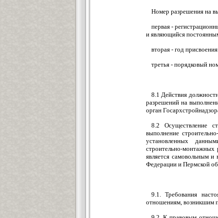
Номер разрешения на в
первая - регистрационн
и являющийся постоянным
вторая - год присвоени
третья - порядковый но
8.1 Действия должност
разрешений на выполнен
орган Госархстройнадзора
8.2 Осуществление с
выполнение строительно
установленных данным
строительно-монтажных 
является самовольным и 
Федерации и Пермской об
9.1. Требования нас
отношениям, возникшим п
9.2. К правовым отнош