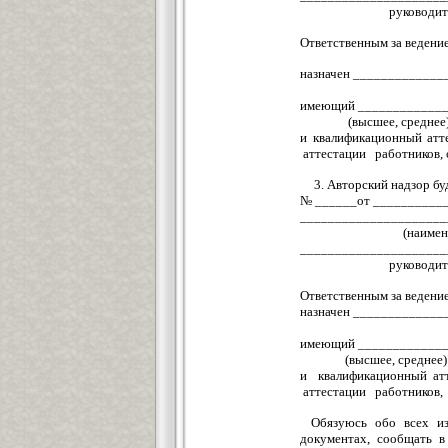
руководит
Ответственным за ведени
назначен ____________
имеющий ______________
(высшее, сре
и квалификационный ат
аттестации работников, 
3. Авторский надзор б
№ ______от __________
_____________________
(наимен
_____________________
руководит
Ответственным за ведени
назначен ____________
имеющий _____________ 
(высшее, сре
и квалификационный ат
аттестации работников, 
Обязуюсь обо всех из
документах, сообщать в