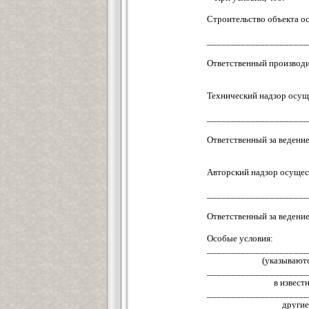
Строительство объекта 
(
_____________________
Ответственный производ
(Ф.И.
Технический надзор осу
(наименов
_____________________
Ответственный за веден
(Ф.И.О., те
Авторский надзор осуще
(наименов
_____________________
Ответственный за веден
(Ф.И.О., те
Особые условия:
_____________________
(указываютс
_____________________
в извест
_____________________
другие