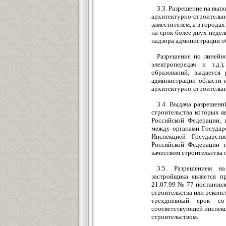
3.3. Разрешение на вы
архитектурно-строител
заместителем, а в городах
на срок более двух недел
надзора администрации об
Разрешение по линейн
электропередач и т.д.
образований, выдается 
администрации области 
архитектурно-строительн
3.4. Выдача разрешени
строительства которых 
Российской Федерации, 
между органами Государ
Инспекцией Государств
Российской Федерации п
качеством строительства
3.5. Разрешением н
застройщика является п
21.07.99 № 77 постановл
строительства или реконс
трехдневный срок со
соответствующей инспекц
строительством.