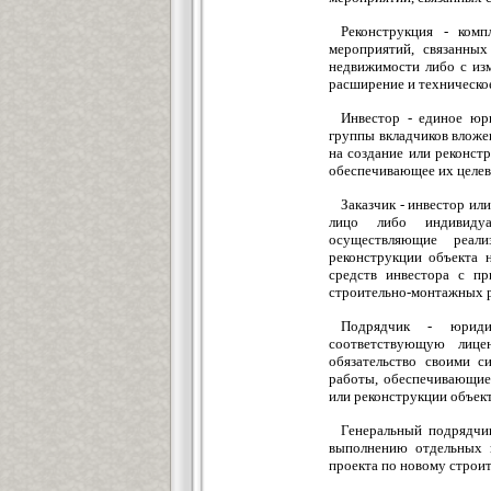
Реконструкция - комп
мероприятий, связанных
недвижимости либо с изм
расширение и техническо
Инвестор - единое юр
группы вкладчиков вложе
на создание или реконст
обеспечивающее их целево
Заказчик - инвестор ил
лицо либо индивидуа
осуществляющие реал
реконструкции объекта 
средств инвестора с п
строительно-монтажных р
Подрядчик - юриди
соответствующую лице
обязательство своими с
работы, обеспечивающие
или реконструкции объек
Генеральный подрядчи
выполнению отдельных 
проекта по новому строи