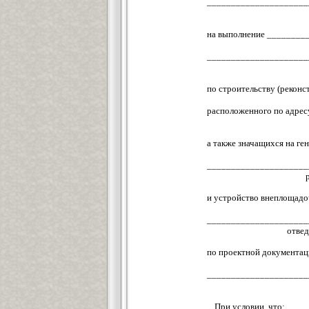
_____________________
на выполнение _______
_____________________
по строительству (реко
расположенного по адр
а также значащихся на 
(указа
_____________________
и устройство внеплощад
(указ
_____________________
отвед
по проектной документа
_____________________
При условии, что: