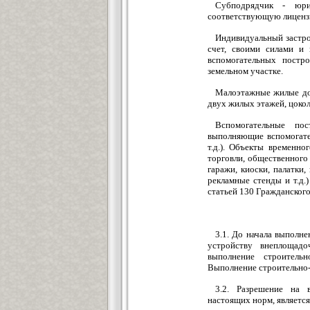
Субподрядчик - юри
соответствующую лиценз
Индивидуальный застро
счет, своими силами и 
вспомогательных постр
земельном участке.
Малоэтажные жилые дом
двух жилых этажей, цоко
Вспомогательные по
выполняющие вспомогател
т.д.). Объекты временн
торговли, общественного
гаражи, киоски, палатки
рекламные стенды и т.д.
статьей 130 Гражданског
3.1. До начала выполн
устройству внеплощадо
выполнение строитель
Выполнение строительно-
3.2. Разрешение на 
настоящих норм, являетс