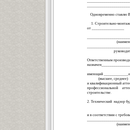
_____________________
_____________________
Одновременно ставлю Ва
1. Строительно-монт
от ________________
_____________________
(наимен
_____________________
руководит
Ответственным производ
назначен_____________
имеющий ____________об
(высшее, сре
и квалификационный атт
профессиональной атт
строительстве.
2. Технический надзор б
и в соответствии с треб
_____________________
(наимен
_____________________