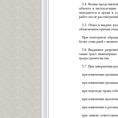
5.4. Копии представле
объекта в эксплуатацию 
передаются в архив в у
работ после рассмотрения
5.5. Отказ в выдаче р
объяснением причин отка
При повторном обраще
более семи дней с момен
5.6. Выданное разреше
также трасс инженерных 
градостроительства.
5.7. При завершении ра
при изменении организ
при изменении организ
при переходе права соб
при изменении проектн
при изменении в догово
при замене ответствен