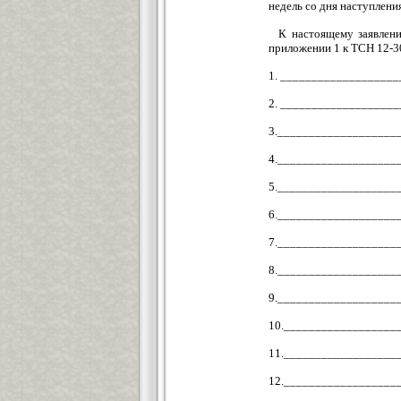
недель со дня наступлени
К настоящему заявлен
приложении 1 к ТСН 12-30
1. __________________
2. __________________
3.___________________
4.___________________
5.___________________
6.___________________
7.___________________
8.___________________
9.___________________
10.__________________
11.__________________
12.__________________