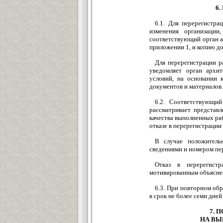
6
6.1. Для перерегистр
изменения организации
соответствующий орган а
приложении 1, и копию до
Для перерегистрации р
уведомляет орган архит
условий, на основании
документов и материалов.
6.2. Соответствующий
рассматривает представ
качества выполненных ра
отказе в перерегистраци
В случае положитель
сведениями и номером пе
Отказ в перерегист
мотивированным объяснен
6.3. При повторном об
в срок не более семи дне
7. 
НА ВЫ