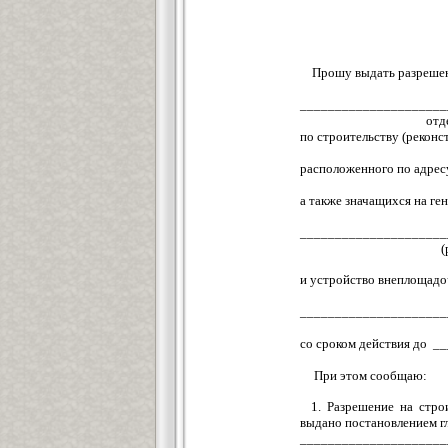
Прошу выдать разрешен
(всех стро
_____________________
отдельных видов
по строительству (реко
(наимено
расположенного по адр
(админис
а также значащихся на 
(указать вс
_____________________
(
и устройство внеплощад
(указать с
_____________________
со сроком действия до
(д
При этом сообщаю:
1. Разрешение на стро
выдано постановлением г
_____________________