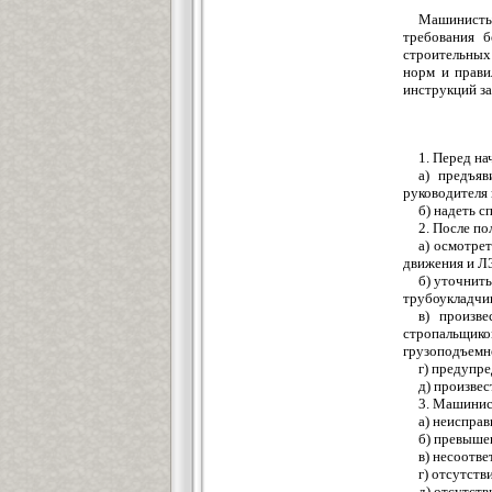
Машинисты 
требования б
строительных
норм и прави
инструкций за
1. Перед н
а) предъяв
руководителя 
б) надеть с
2. После п
а) осмотре
движения и Л
б) уточнит
трубоукладчик
в) произв
стропальщико
грузоподъемно
г) предупр
д) произвес
3. Машинис
а) неиспра
б) превыше
в) несоотв
г) отсутств
д) отсутст