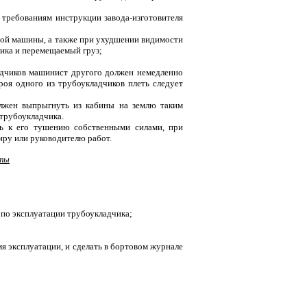
 требованиям инструкции завода-изготовителя
нной машины, а также при ухудшении видимости
щика и перемещаемый груз;
адчиков машинист другого должен немедленно
оя одного из трубоукладчиков плеть следует
олжен выпрыгнуть из кабины на землю таким
 трубоукладчика.
ь к его тушению собственными силами, при
ру или руководителю работ.
оты
 по эксплуатации трубоукладчика;
мя эксплуатации, и сделать в бортовом журнале