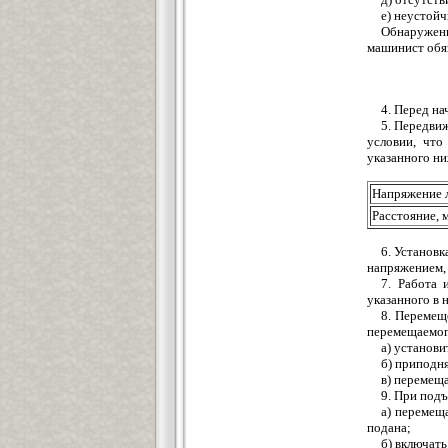
е) неустойч
Обнаруженн
машинист обяз
4. Перед на
5. Передви
условии, что
указанного ни
Напряжение л
Расстояние, 
6. Установк
напряжением, 
7. Работа 
указанного в 
8. Перемещ
перемещаемого
а) установ
б) приподня
в) перемеща
9. При под
а) перемещ
подана;
б) включать