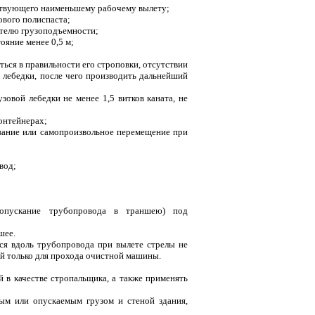
етствующего наименьшему рабочему вылету;
ового полиспаста;
ателю грузоподъемности;
ояние менее 0,5 м;
ться в правильности его строповки, отсутствии
 лебедки, после чего производить дальнейший
зовой лебедки не менее 1,5 витков каната, не
контейнерах;
вание или самопроизвольное перемещение при
вод;
(опускание трубопровода в траншею) под
шее.
ся вдоль трубопровода при вылете стрелы не
й только для прохода очистной машины.
й в качестве стропальщика, а также применять
ым или опускаемым грузом и стеной здания,