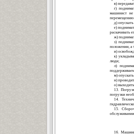
в) передав
г) поднима
машинист не 
перемещению 
д) опускать
е) поднима
раскачивать е
ж) поднима
з) поднима
положении, а 
и) освобож
к) укладыв
люди;
л) подним
поддерживаем
м) опускать
н) проводи
о) выходит
13. Погруз
погрузки необ
14. Технич
гидравлическо
15. Сборо
обслуживании 
16. Машини