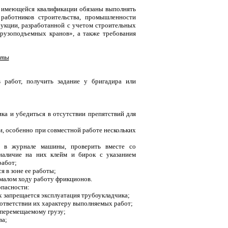
 имеющейся квалификации обязаны выполнять
работников строительства, промышленности
укции, разработанной с учетом строительных
грузоподъемных кранов», а также требования
оты
 работ, получить задание у бригадира или
ка и убедиться в отсутствии препятствий для
и, особенно при совместной работе нескольких
а в журнале машины, проверить вместе со
наличие на них клейм и бирок с указанием
работ;
 в зоне ее работы;
а малом ходу работу фрикционов.
опасности:
х запрещается эксплуатация трубоукладчика;
ответствии их характеру выполняемых работ;
 перемещаемому грузу;
ва;