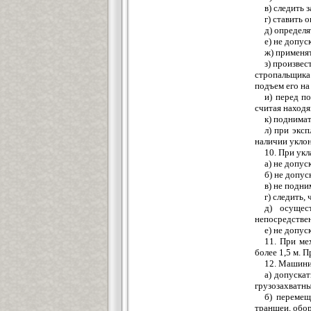
в) следить
г) ставить 
д) определ
е) не допус
ж) применя
з) произвес
стропальщика
подъем его н
и) перед п
считая наход
к) поднимат
л) при экс
наличии уклон
10. При ук
а) не допус
б) не допу
в) не подн
г) следить,
д) осущес
непосредстве
е) не допу
11. При ме
более 1,5 м. 
12. Машини
а) допуска
грузозахватны
б) перемещ
траншеи, обо