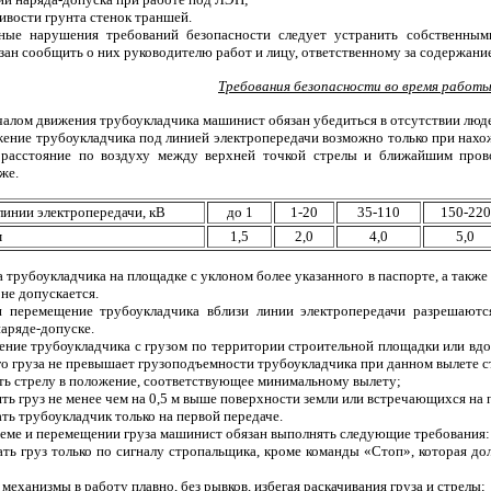
ивости грунта стенок траншей.
ые нарушения требований безопасности следует устранить собственными
ан сообщить о них руководителю работ и лицу, ответственному за содержани
Требования безопасности во время работ
чалом движения трубоукладчика машинист обязан убедиться в отсутствии людей
жение трубоукладчика под линией электропередачи возможно только при нах
 расстояние по воздуху между верхней точкой стрелы и ближайшим пров
же.
инии электропередачи, кВ
до 1
1-20
35-110
150-220
м
1,5
2,0
4,0
5,0
а трубоукладчика на площадке с уклоном более указанного в паспорте, а такж
не допускается.
и перемещение трубоукладчика вблизи линии электропередачи разрешаютс
наряде-допуске.
ение трубоукладчика с грузом по территории строительной площадки или вдо
 груза не превышает грузоподъемности трубоукладчика при данном вылете ст
ить стрелу в положение, соответствующее минимальному вылету;
ть груз не менее чем на 0,5 м выше поверхности земли или встречающихся на 
ть трубоукладчик только на первой передаче.
ъеме и перемещении груза машинист обязан выполнять следующие требования:
ать груз только по сигналу стропальщика, кроме команды «Стоп», которая дол
 механизмы в работу плавно, без рывков, избегая раскачивания груза и стрелы;