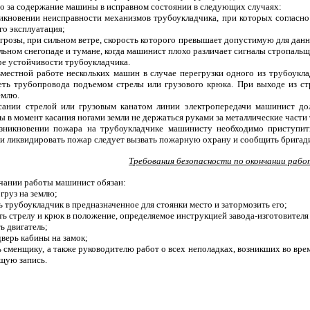
го за содержание машины в исправном состоянии в следующих случаях:
никновении неисправности механизмов трубоукладчика, при которых согласно
го эксплуатация;
я грозы, при сильном ветре, скорость которого превышает допустимую для да
льном снегопаде и тумане, когда машинист плохо различает сигналы стропаль
ре устойчивости трубоукладчика.
вместной работе нескольких машин в случае перегрузки одного из трубоукл
еть трубопровода подъемом стрелы или грузового крюка. При выходе из стр
емлю.
сании стрелой или грузовым канатом линии электропередачи машинист д
ы в момент касания ногами земли не держаться руками за металлические части
зникновении пожара на трубоукладчике машинисту необходимо приступит
и ликвидировать пожар следует вызвать пожарную охрану и сообщить бригади
Требования безопасности по окончании раб
нчании работы машинист обязан:
 груз на землю;
ь трубоукладчик в предназначенное для стоянки место и затормозить его;
ть стрелу и крюк в положение, определяемое инструкцией завода-изготовителя
ь двигатель;
дверь кабины на замок;
 сменщику, а также руководителю работ о всех неполадках, возникших во вре
щую запись.