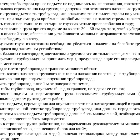
 за тем, чтобы стрела при ее подъеме не поднималась выше положения, соотв
оголовок стрелы точно над грузом, не допуская при этом косого натяжения груз
ять грузоподъемность трубоукладчика в зависимости от вылета стрелы по указ
кать при подъеме груза приближения обоймы крюка к оголовку стрелы на расст
ть только испытанные инвентарные грузозахватные приспособления и тару;
ти фиксацию груза при его подъеме на высоте 20—30 см для того, чтобы убеди
 в опасной зоне, обеспечении устойчивости машины и исправности тормозов
а необходимую высоту;
одъемом груза из котлована необходимо убедиться в наличии на барабане гру
ящихся под зажимным устройством;
ь баллоны с кислородом, ацетиленом и другими газами только в специальных 
плуатации трубоукладчика принимать меры, предупреждающие его опрокиды
а местности.
ладке плети трубопровода в траншею машинист обязан:
кать косого натяжения грузового каната при наложении полотенца на трубопро
скать рывков при подъеме и опускании трубопровода;
имать трубопровод выше 1 м от поверхности земли;
 чтобы трубопровод, опускаемый на дно траншеи, не задевал ее стенок;
твлять подъем и перемещение груза несколькими трубоукладчиками 
нным надзором руководителя работ;
скать подъема, перемещения или опускания плети при нахождении людей в тран
ханизированной очистке трубопровода трубоукладчики должны передвигать
При этом высота подъема трубопровода должна быть минимальной, необходимо
сту в процессе работы запрещается:
ть к строповке грузов работников, не закрепленных руководителем за машино
е приспособления, не имеющие бирок или клейм;
ать груз при нахождении людей, включая стропальщика, между поднимаем
рудованием;