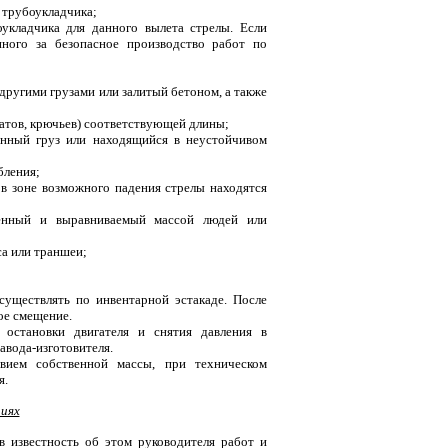
 трубоукладчика;
оукладчика для данного вылета стрелы. Если
нного за безопасное производство работ по
другими грузами или залитый бетоном, а также
атов, крючьев) соответствующей длины;
анный груз или находящийся в неустойчивом
бления;
 в зоне возможного падения стрелы находятся
шенный и выравниваемый массой людей или
са или траншеи;
уществлять по инвентарной эстакаде. После
ое смещение.
 остановки двигателя и снятия давления в
авода-изготовителя.
вием собственной массы, при техническом
я.
циях
в известность об этом руководителя работ и