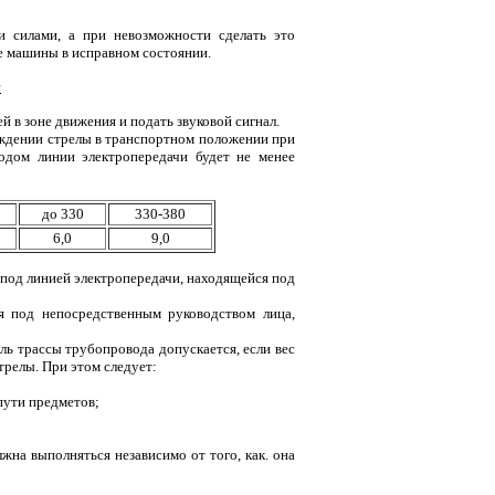
 силами, а при невозможности сделать это
е машины в исправном состоянии.
ы
 в зоне движения и подать звуковой сигнал.
ождении стрелы в транспортном положении при
одом линии электропередачи будет не менее
до 330
330-380
6,0
9,0
е под линией электропередачи, находящейся под
я под непосредственным руководством лица,
ль трассы трубопровода допускается, если вес
релы. При этом следует:
пути предметов;
жна выполняться независимо от того, как. она