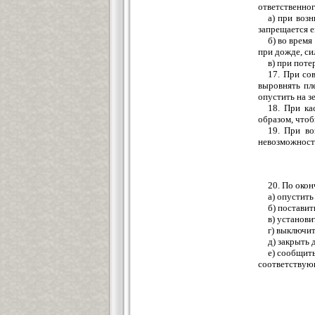
ответственно
а) при воз
запрещается е
б) во врем
при дожде, си
в) при поте
17. При со
выровнять пл
опустить на з
18. При ка
образом, чтоб
19. При во
невозможност
20. По око
а) опустить
б) поставит
в) установи
г) выключит
д) закрыть 
е) сообщить
соответствую