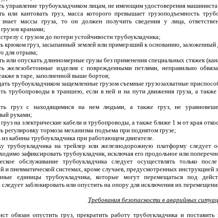
ать управление трубоукладчиком лицам, не имеющим удостоверения машиниста
ть или кантовать груз, масса которого превышает грузоподъемность труб
знает массы груза, то он должен получить сведения у лица, ответстве
грузов кранами;
 стрелу с грузом до потери устойчивости трубоукладчика;
ть крюком груз, засыпанный землей или примерзший к основанию, заложенный 
го для отрыва;
ть или опускать длинномерные грузы без применения специальных стяжек (кан
ть железобетонные изделия с поврежденными петлями, неправильно обвяз
также в таре, заполненной выше бортов;
дать трубоукладчиком защемленные грузом съемные грузозахватные приспосо
ать трубопроводы в траншею, если в ней и на пути движения груза, а также
ать груз с находящимися на нем людьми, а также груз, не уравнове
ый руками;
 груз на электрические кабели и трубопроводы, а также ближе 1 м от края отко
ть регулировку тормоза механизма подъема при поднятом грузе;
ь из кабины трубоукладчика при работающем двигателе.
ку трубоукладчика на трейлер или железнодорожную платформу следует ос
ходимо зафиксировать трубоукладчик, исключая его продольное или поперечн
еское обслуживание трубоукладчика следует осуществлять только после
й и пневматической системах, кроме случаев, предусмотренных инструкцией з
чные единицы трубоукладчика, которые могут перемещаться под дейст
следует заблокировать или опустить на опору для исключения их перемещени
Требования безопасности в аварийных ситуа
ст обязан опустить груз, прекратить работу трубоукладчика и поставить 