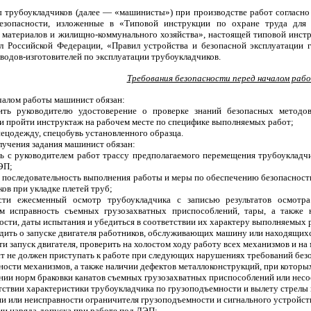
трубоукладчиков (далее — «машинисты») при производстве работ согласно
езопасности, изложенные в «Типовой инструкции по охране труда для 
 материалов и жилищно-коммунального хозяйства», настоящей типовой инстр
л Российской Федерации, «Правил устройства и безопасной эксплуатации 
водов-изготовителей по эксплуатации трубоукладчиков.
Требования безопасности перед началом раб
ачалом работы машинист обязан:
ить руководителю удостоверение о проверке знаний безопасных методов
и пройти инструктаж на рабочем месте по специфике выполняемых работ;
пецодежду, спецобувь установленного образца.
олучения задания машинист обязан:
ть с руководителем работ трассу предполагаемого перемещения трубоукладчи
ЭП;
ь последовательность выполнения работы и меры по обеспечению безопасност
ов при укладке плетей труб;
ести ежесменный осмотр трубоукладчика с записью результатов осмотр
м исправность съемных грузозахватных приспособлений, тары, а также 
сти, даты испытания и убедиться в соответствии их характеру выполняемых 
едить о запуске двигателя работников, обслуживающих машину или находящихся
ти запуск двигателя, проверить на холостом ходу работу всех механизмов и н
т не должен приступать к работе при следующих нарушениях требований без
вности механизмов, а также наличии дефектов металлоконструкций, при которы
нии норм браковки канатов съемных грузозахватных приспособлений или несо
етствии характеристики трубоукладчика по грузоподъемности и вылету стрелы
ии или неисправности ограничителя грузоподъемности и сигнального устройст
вии наряда-допуска при работе под ЛЭП;