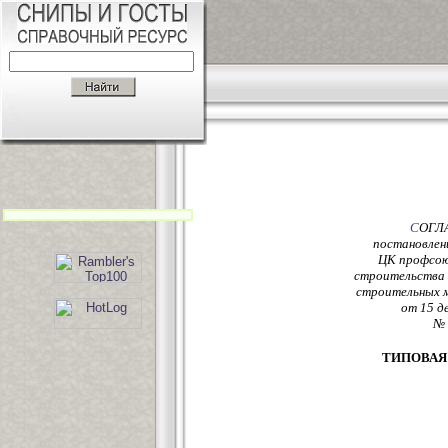
С
ОГЛ
постановлен
ЦК профсою
строительства
строительных 
от 15 д
№ 
ТИПОВАЯ