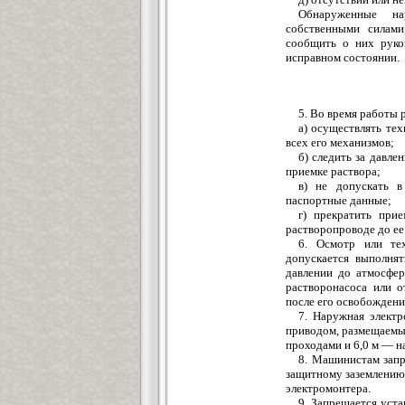
Обнаруженные на
собственными силами
сообщить о них руко
исправном состоянии.
5. Во время работы 
а) осуществлять те
всех его механизмов;
б) следить за давле
приемке раствора;
в) не допускать в
паспортные данные;
г) прекратить при
растворопроводе до ее
6. Осмотр или тех
допускается выполня
давлении до атмосфер
растворонасоса или о
после его освобождени
7. Наружная элект
приводом, размещаемым
проходами и 6,0 м — н
8. Машинистам запр
защитному заземлению
электромонтера.
9. Запрещается уста