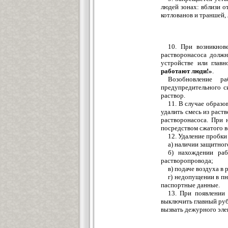
людей зонах: вблизи 
котлованов и траншей,
10. При возникнов
растворонасоса должн
устройстве или глав
работают люди!»
.
Возобновление р
предупредительного с
раствор.
11. В случае образо
удалить смесь из раст
растворонасоса. При 
посредством сжатого в
12. Удаление пробки
а) наличии защитног
б) нахождении ра
растворопровода;
в) подаче воздуха в
г) недопущении в п
паспортные данные.
13. При появлении 
выключить главный руб
вызвать дежурного эле