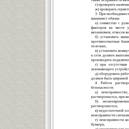
г) проверить наличи
ж) проверить герме
3. При необходимост
машинист обязан:
а) совместно с рук
факторов на месте 
механизмов, откосов к
б) установить маш
противооткатные башм
полозьях;
в) установить комм
к сети должен выполн
производить подключен
г) при отсутствии
заземляющего устройс
д) оборудовать рабо
должен быть шириной н
4. Работа раство
безопасности:
а) неисправностях
растворонасоса, при к
б) несвоевременн
растворонасоса;
в) недостаточной ос
неисправности сигнал
г) неисправности 
бункера;
д) отсутствии или н