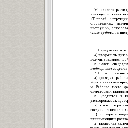
Машинисты раствор
имеющейся квалифика
«Типовой инструкции
строительных матер
инструкции, разработ
также требования инст
1. Перед началом ра
а) предъявить руко
получить задание, про
б) надеть спецодеж
необходимые средства
2. После получения 
а) проверить рабоче
убрать ненужные пред
м. Рабочее место д
операторами, принима
б) убедиться в н
растворонасоса, прове
в) осмотреть раств
соединения шлангов в 
г) проверить наде
принимающими раство
д) проверить налич
также исправность каб