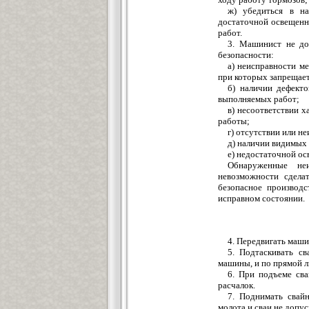
ж) убедиться в на
достаточной освещенн
работ.
3. Машинист не до
безопасности:
а) неисправности ме
при которых запрещае
б) наличии дефекто
выполняемых работ;
в) несоответствии 
работы;
г) отсутствии или н
д) наличии видимых
е) недостаточной ос
Обнаруженные не
невозможности сдела
безопасное производс
исправном состоянии.
4. Передвигать маш
5. Подтаскивать св
машины, и по прямой л
6. При подъеме св
расчалок.
7. Поднимать свай
молота и сваи не допус