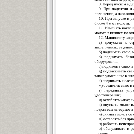
8. Перед пуском в д
9. При поднятии и 
положении, а наголовн
10. При запуске и р
ближе 4 м от молота.
11. Изменять наклон
молота в нижнем поло
12. Машинисту запр
а) допускать к с
закрепленных за данн
б) поднимать сваю, 
в) поднимать базо
оборудования;
г) поднимать сваю и
д) подтаскивать сва
также уложенные в шта
е) поднимать желез
ж) оставлять сваю и
з) передавать упр
удостоверения;
и) ослаблять канат, 
к) опускать молот 
подхватом на тормоз в 
л) снимать молот со 
м) оставлять без пр
н) работать неиспр
о) обслуживать и р
поршне;