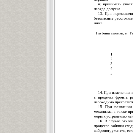
п) принимать участ
наряда-допуска.
13. При перемещен
безопасные расстояни
ниже.
Глубина выемки, м
Р
1
2
3
4
5
14. При изменении 
в пределах фронта р
необходимо прекратить
15. При появлении
механизма, а также п
меры к устранению не
16. В случае откло
процессе забивки сле
вибропогружателя, есл