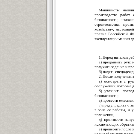
Машинисты машин
производстве работ 
безопасности, изло
строительства, про
хозяйства», настояще
правил Российской Фе
эксплуатации машин дл
1. Перед началом ра
а) предъявить руко
получить задание и пр
б) надеть спецодежд
2. После получения 
а) осмотреть с ру
сооружений, которые 
б) уточнить после
безопасности;
в) провести ежесме
г) предупредить о 
в зоне ее работы, и 
положении;
д) произвести зап
исключающих обратный
е) проверить после 
ходу работу тормозов;