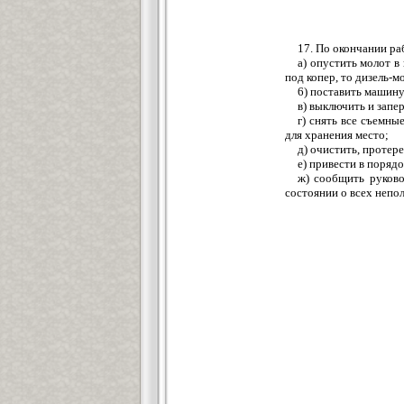
17. По окончании р
а) опустить молот в
под копер, то дизель-м
6) поставить машину
в) выключить и запе
г) снять все съемны
для хранения место;
д) очистить, протер
е) привести в поряд
ж) сообщить руков
состоянии о всех непо