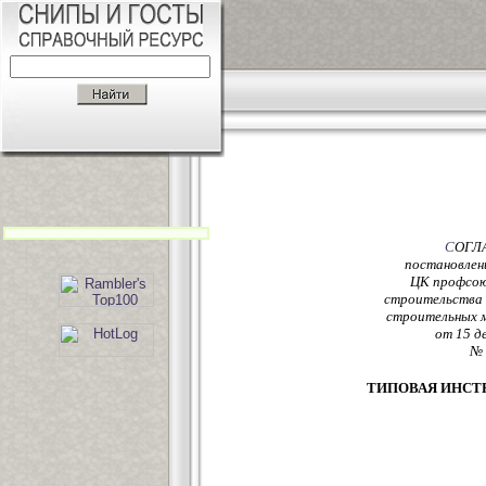
С
ОГЛ
постановлен
ЦК профсою
строительства
строительных 
от 15 д
№ 
ТИПОВАЯ ИНСТ