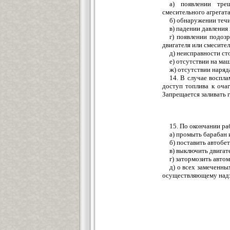
а) появлении тр
смесительного агрегата
б) обнаружении течи
в) падении давления
г) появлении подоз
двигателя или смесител
д) неисправности ст
е) отсутствии на м
ж) отсутствии наряд
14. В случае воспл
доступ топлива к очаг
Запрещается заливать 
15. По окончании р
а) промыть барабан 
б) поставить автобе
в) выключить двигат
г) затормозить авто
д) о всех замеченны
осуществляющему надзо