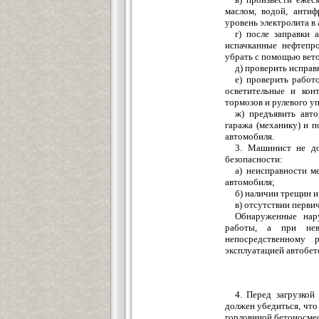
маслом, водой, антиф
уровень электролита в
г) после заправки
испачканные нефтепр
убрать с помощью вето
д) проверить исправ
е) проверить работ
осветительные и кон
тормозов и рулевого у
ж) предъявить авт
гаража (механику) и п
автомобиля.
3. Машинист не д
безопасности:
а) неисправности м
автомобиля;
б) наличии трещин 
в) отсутствии перв
Обнаруженные нар
работы, а при нев
непосредственному 
эксплуатацией автобет
4. Перед загрузко
должен убедиться, что
горловиной бетоносмес