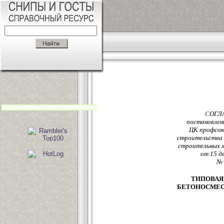
С
ОГЛ
постановлен
ЦК профсою
строительства
строительных 
от 15 д
№ 
ТИПОВАЯ
БЕТОНОСМЕС