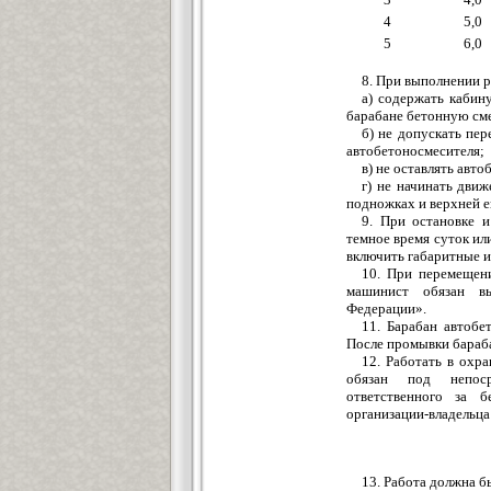
4
5,0
5
6,0
8. При выполнении 
а) содержать кабину
барабане бетонную см
б) не допускать пе
автобетоносмесителя;
в) не оставлять авт
г) не начинать дви
подножках и верхней е
9. При остановке и
темное время суток ил
включить габаритные и
10. При перемещен
машинист обязан вы
Федерации».
11. Барабан автобе
После промывки бараба
12. Работать в охр
обязан под непосре
ответственного за б
организации-владельца
13. Работа должна 