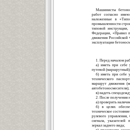
Машинисты бетонос
работ согласно имею
наложенные в «Типов
промышленности строи
типовой инструкции,
Федерации, «Правил п
движения Российской 
эксплуатации бетонос
1. Перед началом ра
а) иметь при себе 
путевой (маршрутный)
б) иметь при себе 
технического паспор
маршрут движения (м
автобетоносмесителя);
в) надеть спецодежд
2. После получения 
а) проверить наличи
б) в целях обесп
техническое состояние
рулевого управления, 
сигнала, указателей 
зеркал заднего вида;
в) произвести ежес