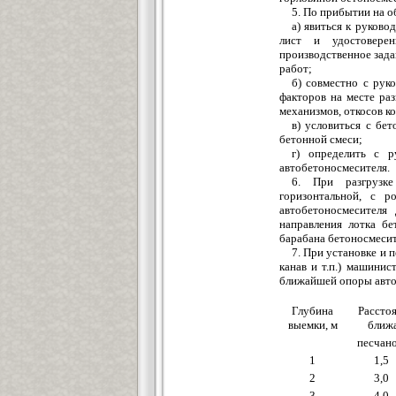
5. По прибытии на о
а) явиться к руково
лист и удостовере
производственное зад
работ;
б) совместно с рук
факторов на месте ра
механизмов, откосов к
в) условиться с бе
бетонной смеси;
г) определить с р
автобетоносмесителя.
6. При разгрузке
горизонтальной, с 
автобетоносмесителя
направления лотка б
барабана бетоносмесит
7. При установке и 
канав и т.п.) машини
ближайшей опоры авто
Глубина
Расстоя
выемки, м
ближа
песчан
1
1,5
2
3,0
3
4,0