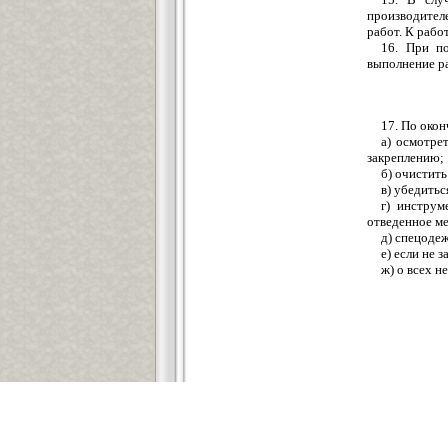
производителе
работ. К рабо
16. При по
выполнение р
17. По око
а) осмотре
закреплению;
б) очистить
в) убедитьс
г) инструм
отведенное ме
д) спецодеж
е) если не 
ж) о всех 