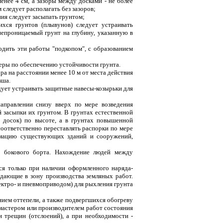
енее 4 см, а зазоры между досками - не более
следует располагать без зазоров;
ния следует засыпать грунтом;
ся грунтов (плывунов) следует устраивать
епроницаемый грунт на глубину, указанную в
водить эти работы "подкопом", с образованием
меры по обеспечению устойчивости грунта.
ра на расстоянии менее 10 м от места действия
вша.
дует устраивать защитные навесы-козырьки для
аправлении снизу вверх по мере возведения
засыпки их грунтом. В грунтах естественной
х досок) по высоте, а в грунтах повышенной
соответственно переставлять распорки по мере
ормацию существующих зданий и сооружений,
и бокового борта. Нахождение людей между
я только при наличии оформленного наряда-
дающие в зону производства земляных работ.
лектро- и пневмоприводом) для рыхления грунта
ением оттепели, а также подвергшихся обогреву
мастером или производителем работ состояния
и трещин (отслоений), а при необходимости -