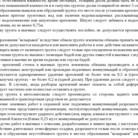
ах естественной влажности, кроме песчаных, толщина досок должна быть не м
нтах повышенной влажности и в сыпучих грунтах доски толщиной не менее 5 см 
 образования вывалов или обрушений грунта это место после установки крепле
льном притоке грунтовых вод или наличии водонасыщенных расплывающих
е водопонижение или шпунтовое крепление. Шпунт следует забивать в водон
ления, но не менее 0,75м.
тку грунта в выемках следует осуществлять послойно, не допускается произ
бразования "козырьков" вследствие обвала грунта землекопы обязаны принять 
ам не допускается находиться или выполнять работы в зоне действия экскавато
ищать ковш от налипшего грунта следует только при опущенном положении ко
лечении грунта из выемок с помощью бадей или других емкостей в выемках сле
ников в выемке во время подъема или спуска бадей.
у креплений стенок в выемках грунта землекопы обязаны производить в н
роительных конструкций или прокладки подземных коммуникаций и обратной 
пускается одновременное удаление креплений не более чем на 0,5 м (тре
ыпучих грунтах - не более 0,2 м (одной доски). При удалении досок следует 
вых. В случаях, когда разборка креплений может повлечь за собой деф
дует частично или полностью оставлять в грунте.
ку грунта в автосамосвалы следует производить со стороны заднего ил
машиной и транспортным средством не допускается.
ение земляных работ в охранной зоне подземных коммуникаций разрешаетс
исутствии представителя организации, эксплуатирующей коммуникации, попа
при этом инструмент ударного действия (лом, кирки, клинья и инструмент с э
енной близости (ближе 0,25 м) от коммуникаций не допускается.
дство работ в выемках с откосами, разработанных в зимнее время, с наступл
йствию длительных атмосферных осадков, разрешается только после осмотра 
ов и обрушения неустойчивого грунта в местах образования "козырьков" ил