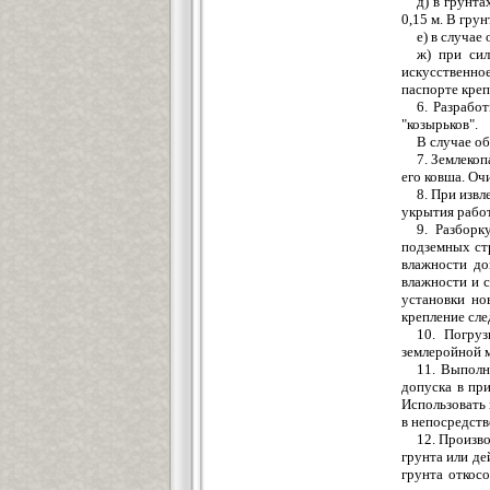
д) в грунт
0,15 м. В гру
е) в случае
ж) при си
искусственно
паспорте креп
6. Разрабо
"козырьков".
В случае о
7. Землекоп
его ковша. Оч
8. При изв
укрытия работ
9. Разборк
подземных ст
влажности до
влажности и с
установки но
крепление сле
10. Погруз
землеройной 
11. Выполн
допуска в пр
Использовать 
в непосредств
12. Произво
грунта или де
грунта откос