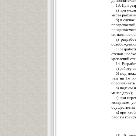
дополнительн
13. При ра
а) при меха
места рыхлен
б) в случа
прогреваемой
прогреваемог
сигнальное о
в) разрабо
освобождения
г) разработ
стенок необх
креплений сте
14. Разраб
а) работу 
б) под нож
чем на 1м ни
обеспечивать 
в) подъем 
менее двух);
г) при пер
козырьком, у
осуществлять
д) при нео
работы грейф
15. В слу