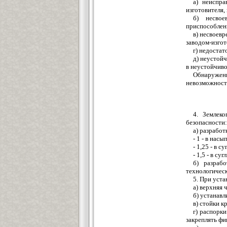
а) неиспра
изготовителя,
б) несвое
приспособлен
в) несвоев
заводом-изгот
г) недоста
д) неустой
в неустойчиво
Обнаружен
невозможности
4. Землек
безопасности:
а) разработ
- 1 - в на
- 1,25 - в с
- 1,5 - в су
б) разраб
технологическ
5. При уст
а) верхняя 
б) устанавл
в) стойки к
г) распорки
закреплять ф