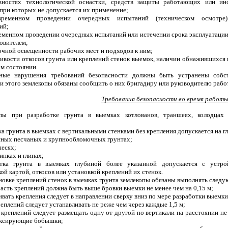
вностях технологической оснастки, средств защиты работающих или инс
 при которых не допускается их применение;
временном проведении очередных испытаний (техническом осмотре) 
ий;
ременном проведении очередных испытаний или истечении срока эксплуатаци
овителем;
точной освещенности рабочих мест и подходов к ним;
чивости откосов грунта или креплений стенок выемок, наличии обнажившихся н
м состоянии.
ные нарушения требований безопасности должны быть устранены собс
 этого землекопы обязаны сообщить о них бригадиру или руководителю работ
Требования безопасности во время работ
опы при разработке грунта в выемках котлованов, траншеях, колодцах
ка грунта в выемках с вертикальными стенками без крепления допускается на гл
сыпных песчаных и крупнообломочных грунтах;
упесях;
глинках и глинах;
отка грунта в выемках глубиной более указанной допускается с устро
ой картой, откосов или установкой креплений их стенок.
ановке креплений стенок в выемках грунта землекопы обязаны выполнять след
часть креплений должна быть выше бровки выемки не менее чем на 0,15 м;
ивать крепления следует в направлении сверху вниз по мере разработки выемки 
реплений следует устанавливать не реже чем через каждые 1,5 м;
 креплений следует размещать одну от другой по вертикали на расстоянии не 
иксирующие бобышки;