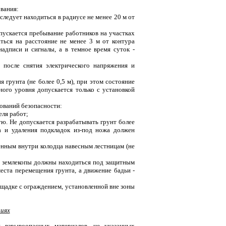
ования:
следует находиться в радиусе не менее 20 м от
опускается пребывание работников на участках
ься на расстояние не менее 3 м от контура
адписи и сигналы, а в темное время суток -
о после снятия электрического напряжения и
я грунта (не более 0,5 м), при этом состояние
ного уровня допускается только с установкой
ований безопасности:
еля работ;
ую. Не допускается разрабатывать грунт более
а и удаления подкладок из-под ножа должен
ленным внутри колодца навесным лестницам (не
а землекопы должны находиться под защитным
еста перемещения грунта, а движение бадьи -
ощадке с ограждением, установленной вне зоны
циях
 взрывоопасных материалов, не указанных