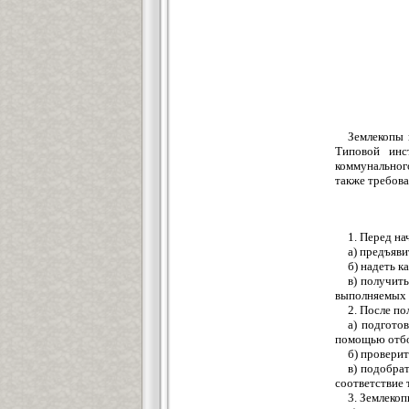
Землекопы 
Типовой инс
коммунального
также требова
1. Перед н
а) предъяв
б) надеть к
в) получит
выполняемых 
2. После по
а) подгото
помощью отбо
б) проверит
в) подобра
соответствие 
3. Землеко