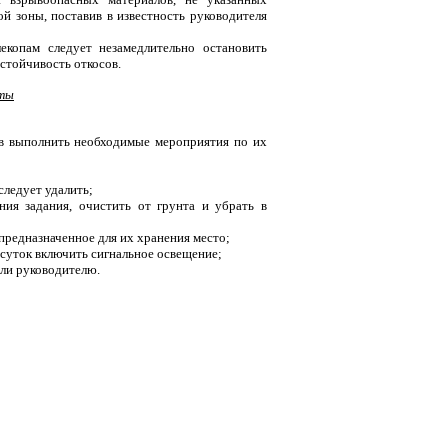
й зоны, поставив в известность руководителя
екопам следует незамедлительно остановить
стойчивость откосов.
оты
ов выполнить необходимые мероприятия по их
следует удалить;
ния задания, очистить от грунта и убрать в
предназначенное для их хранения место;
я суток включить сигнальное освещение;
или руководителю.