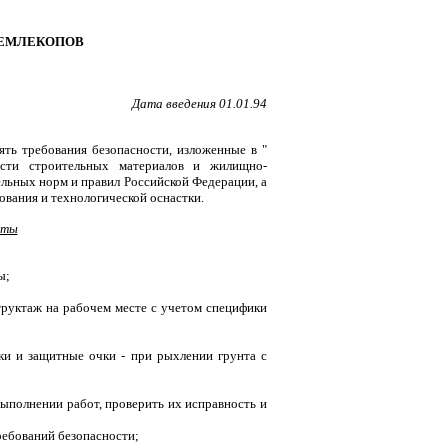
ЗЕМЛЕКОПОВ
Дата введения 01.01.94
ть требования безопасности, изложенные в "
ости строительных материалов и жилищно-
ельных норм и правил Российской Федерации, а
ования и технологической оснастки.
оты
ы;
труктаж на рабочем месте с учетом специфики
ки и защитные очки - при рыхлении грунта с
выполнении работ, проверить их исправность и
ебований безопасности;