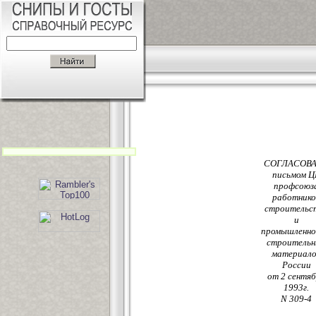
СОГЛАСОВ
письмом Ц
профсоюз
работнико
строительс
и
промышленн
строительн
материало
России
от 2 сентя
1993г.
N 309-4