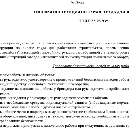
№ 18-22
ТИПОВАЯ ИНСТРУКЦИЯ ПО ОХРАНЕ ТРУДА ДЛЯ 
ТОИ Р-66-05-93*
при производстве работ согласно имеющейся квалификации обязаны выполня
трукции по охране труда для работников строительства, промышленн
 хозяйства", настоящей типовой инструкции, разработанной с учетом строит
ния инструкций заводов-изготовителей по эксплуатации применяемого оборуд
Требования безопасности перед началом раб
ачалом работы землекопы обязаны:
ить руководителю удостоверение о проверке знаний безопасных методов работ
аску, спецодежду и спецобувь установленного образца;
ь задание на выполнение работы у бригадира или руководителя и пройти инс
работ.
лучения задания у бригадира или руководителя землекопы обязаны:
вить необходимые средства индивидуальной защиты (виброзащитные перчат
йного молотка и работе с другим пневмоинструментом);
ь рабочее место и подходы к нему на соответствие требованиям безопасности;
ть оборудование, инструмент и технологическую оснастку, необходимые при 
требованиям безопасности.
пы не должны приступать к выполнению работы при следующих нарушениях тр