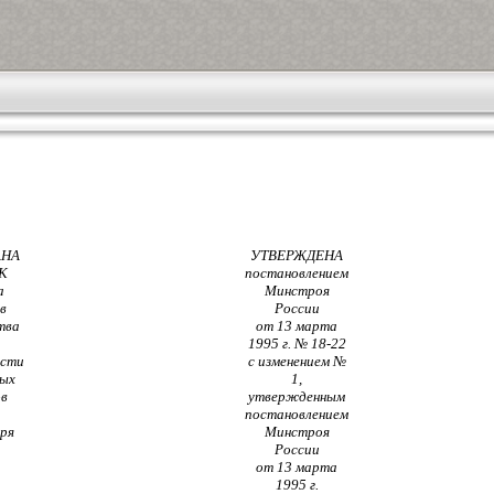
АНА
УТВЕРЖДЕНА
К
постановлением
а
Минстроя
в
России
тва
от 13 марта
1995 г. № 18-22
ости
с изменением №
ых
1,
в
утвержденным
постановлением
бря
Минстроя
России
от 13 марта
1995 г.