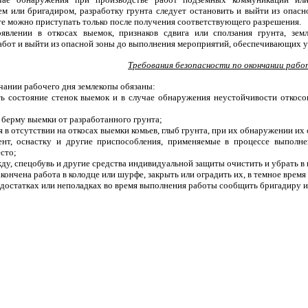
м или бригадиром, разработку грунта следует остановить и выйти из опасно
те можно приступать только после получения соответствующего разрешения.
явлении в откосах выемок, признаков сдвига или сползания грунта, земл
абот и выйти из опасной зоны до выполнения мероприятий, обеспечивающих у
Требования безопасности по окончании раб
нчании рабочего дня землекопы обязаны:
ть состояние стенок выемок и в случае обнаружения неустойчивости откос
 берму выемки от разработанного грунта;
я в отсутствии на откосах выемки комьев, глыб грунта, при их обнаружении их 
ент, оснастку и другие приспособления, применяемые в процессе выполне
сто;
ду, спецобувь и другие средства индивидуальной защиты очистить и убрать в 
закончена работа в колодце или шурфе, закрыть или оградить их, в темное врем
недостатках или неполадках во время выполнения работы сообщить бригадиру 