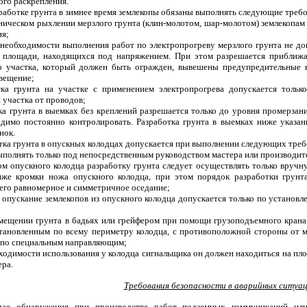
ого раскрепления.
зработке грунта в зимнее время землекопы обязаны выполнять следующие треб
ническом рыхлении мерзлого грунта (клин-молотом, шар-молотом) землекопам 
ия;
е необходимости выполнения работ по электропрогреву мерзлого грунта не д
 площади, находящихся под напряжением. При этом разрешается приближат
о участка, который должен быть огражден, вывешены предупредительные н
свещение;
тка грунта на участке с применением электропрогрева допускается тольк
 участка от проводов;
ка грунта в выемках без креплений разрешается только до уровня промерзани
одимо постоянно контролировать. Разработка грунта в выемках ниже указан
нок.
отка грунта в опускных колодцах допускается при выполнении следующих треб
выполнять только под непосредственным руководством мастера или производит
ом опускного колодца разработку грунта следует осуществлять только вручн
же кромки ножа опускного колодца, при этом порядок разработки грунт
его равномерное и симметричное оседание;
и опускание землекопов из опускного колодца допускается только по установ
емещении грунта в бадьях или грейфером при помощи грузоподъемного кран
становленным по всему периметру колодца, с противоположной стороны от м
 по специальным направляющим;
бходимости использования у колодца сигнальщика он должен находиться на пл
ера.
Требования безопасности в аварийных ситуа
чае обнаружения при производстве работ подземных коммуникаций или