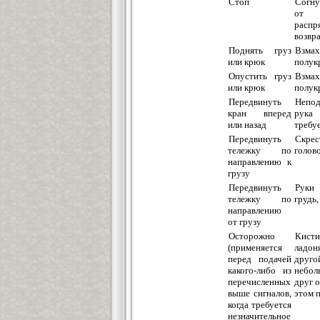
Стоп
Согну
от
распр
возвр
Поднять груз
Взмах
или крюк
полук
Опустить груз
Взм
или крюк
полук
Передвинуть
Непод
кран вперед
рука 
или назад
требу
Передвинуть
Скре
тележку по
голов
направлению к
грузу
Передвинуть
Руки
тележку по
грудь,
направлению
от грузу
Осторожно
Кист
(применяется
ладо
перед подачей
друго
какого-либо из
небол
перечисленных
друг о
выше сигналов,
этом 
когда требуется
незначительное