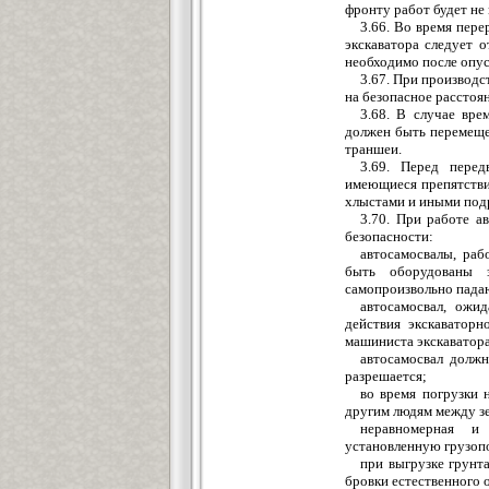
фронту работ будет не 
3.66. Во время пере
экскаватора следует 
необходимо после опус
3.67. При производс
на безопасное расстоян
3.68. В случае вре
должен быть перемеще
траншеи.
3.69. Перед перед
имеющиеся препятствия
хлыстами и иными под
3.70. При работе а
безопасности:
автосамосвалы, раб
быть оборудованы 
самопроизвольно падаю
автосамосвал, ожи
действия экскаваторн
машиниста экскаватора
автосамосвал должн
разрешается;
во время погрузки 
другим людям между з
неравномерная и
установленную грузопо
при выгрузке грунта
бровки естественного 