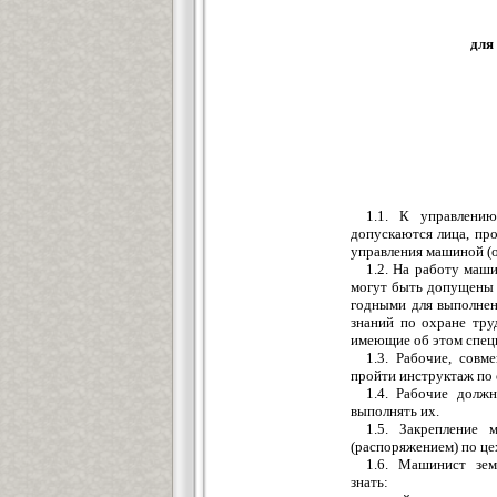
для
1.1. К управлени
допускаются лица, пр
управления машиной (о
1.2. На работу маш
могут быть допущены 
годными для выполнен
знаний по охране тру
имеющие об этом спец
1.3. Рабочие, сов
пройти инструктаж по 
1.4. Рабочие долж
выполнять их.
1.5. Закрепление
(распоряжением) по це
1.6. Машинист зем
знать: