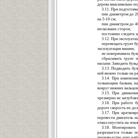
дерева максимально по
3.11. При подготовк
пни диаметром до 20
на 5-10 см;
пни диаметром до 40
нескольких сторон;
постоянно следить за
3.12. При эксплуата
перемещать грунт бу
эксплуатации машин;
не поворачивать бул
сбрасывать грунт п
насыпи. Заводить бульд
3.13. Подводить бу
ней можно только на ра
3.14. При изменени
толкающим балкам, на
вокруг нижних вальцов
3.15. При движени
чрезмерно не заглублял
3.16. При работе б
дороге скорость их до
3.17. При кратковр
перевести двигатель н
отвал опустить на земл
3.18. Монтировать 
разрешается только п
производство этих раб