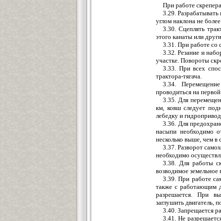
При работе скрепер
3.29. Разрабатывать
углом наклона не более
3.30. Сцеплять трак
этого канаты или друг
3.31. При работе со 
3.32. Резание и наб
участке. Повороты скр
3.33. При всех спо
трактора-тягача.
3.34. Перемещени
проводиться на первой
3.35. Для перемещен
км, ковш следует под
лебедку и гидропривод
3.36. Для предохран
насыпи необходимо о
несколько выше, чем в 
3.37. Разворот само
необходимо осуществля
3.38. Для работы с
возводимое земельное 
3.39. При работе са
также с работающим д
разрешается. При вы
заглушить двигатель, п
3.40. Запрещается р
3.41. Не разрешает