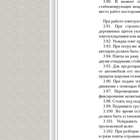
3.90. В момент п
стабилизирующих веще
место работ посторонн
При работе плитоукл
3.91. При строит
деревянных щитов укл
плитоукладчиков или а
3.92. Укладка плит 
3.93. При погрузке 
автокран должен быть 
3.94. Плиты на раму
двумя откидными стойк
3.95. Для предотвр
от автомобиля его не
прицепа шаровая головк
3.96. При подаче п
движение с помощью ба
3.97. Перемещение
фиксирования захваты
3.98. Стоять под по
3.99. Поднимать гр
3.100. Во время ос
должен быть установле
3.101. Укладывать
проложенной колее.
3.102. При разборк
в грязи плиты отрываю