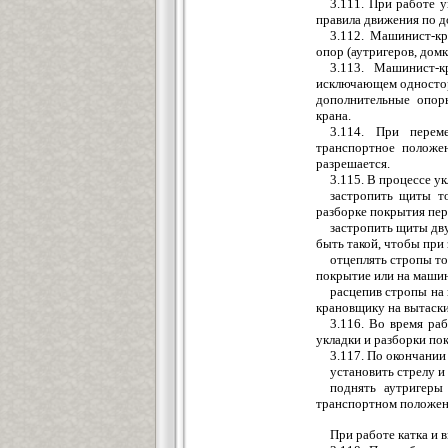
3.111. При работе 
правила движения по д
3.112. Машинист-кр
опор (аутригеров, домкр
3.113. Машинист-к
исключающем односторо
дополнительные опоры
крана.
3.114. При перем
транспортное положен
разрешается.
3.115. В процессе у
застропить щиты то
разборке покрытия пер
застропить щиты дву
быть такой, чтобы при 
отцеплять стропы то
покрытие или на маши
расцепив стропы на 
крановщику на вытаск
3.116. Во время ра
укладки и разборки по
3.117. По окончани
установить стрелу и
поднять аутригеры 
транспортном положен
При работе катка и 