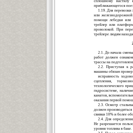
сплошному настилу и
приближающегося поезд
1.19. Для перевозк
или железнодорожной 
помощи лебедки или 
трейлер или платфор
проволокой. При пер
трейлере людям находи
2.1. До начала сме
работ должен ознаком
трассы на подготовлен
2.2. Приступая к 
машины обязан провер
исправность ходово
сцепления, тормозн
технологического приц
гидросистеме, наличи
канатов, вспомогатель
оказания первой помо
2.3. Осмотр стальн
должен производиться 
свивки 10% и более об
2.4. Для определени
Не разрешается польз
уровня топлива в баке.