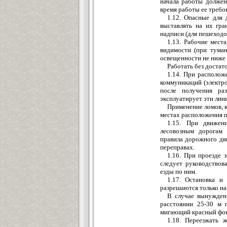
начала работы должен
время работы ее требо
1.12. Опасные для
выставлять на их гра
надписи (для пешеходо
1.13. Рабочие мест
видимости (при туман
освещенности не ниже
Работать без достат
1.14. При располож
коммуникаций (электр
после получения ра
эксплуатирует эти лин
Применение ломов, к
местах расположения 
1.15. При движен
лесовозным дорогам 
правила дорожного дв
переправах.
1.16. При проезде
следует руководствов
езды по ним.
1.17. Остановка и
разрешаются только на
В случае вынужден
расстоянии 25-30 м 
мигающий красный фон
1.18. Переезжать 