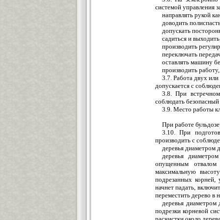
системой управления з
направлять рукой ка
доводить полиспаст
допускать посторонн
садиться и выходить
производить регулир
переключать передач
оставлять машину б
производить работу,
3.7. Работа двух ил
допускается с соблюде
3.8. При встречно
соблюдать безопасный
3.9. Место работы к
При работе бульдозе
3.10. При подгото
производить с соблюд
деревья диаметром д
деревья диаметром
опущенным отвалом 
максимальную высоту
подрезанных корней, 
начнет падать, включи
переместить дерево в 
деревья диаметром 
подрезки корневой си
расчистки около дерев