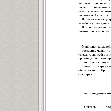
человека (при сильном
закрытого перелома н
рану, а затем налож
пораженный участок ос
После оказания до
лечебное учреждение.
При подозрении по
положении лежа на жес
Машинист землеройн
поставить машину в 
(отвал, ковш, зубья и 
при минусовых темпера
очистить машину от 
провести наружны
оборудования. При о
(мастеру).
Рекомендуемые зн
Сигналы
Код