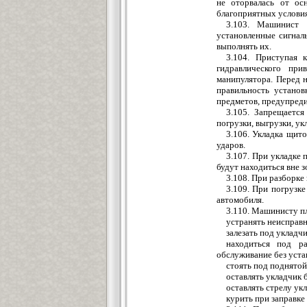
не оторвалась от ос
благоприятных условия
3.103. Машинист 
установленные сигнал
выполнять их.
3.104. Приступая 
гидравлического при
манипулятора. Перед 
правильность устано
предметов, предупреди
3.105. Запрещается
погрузки, выгрузки, ук
3.106. Укладка щито
ударов.
3.107. При укладке 
будут находиться вне 
3.108. При разборк
3.109. При погрузк
автомобиля.
3.110. Машинисту п
устранять неисправн
залезать под укладч
находиться под р
обслуживание без уста
стоять под поднятой
оставлять укладчик 
оставлять стрелу ук
курить при заправке