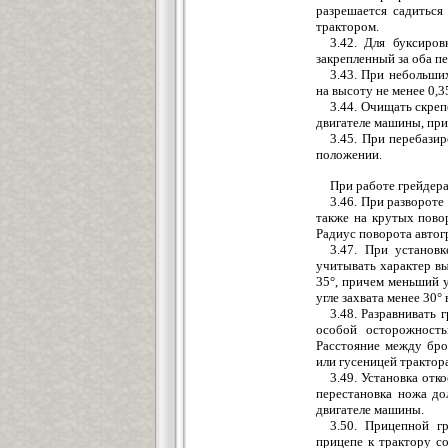
разрешается садиться
трактором.
3.42. Для буксиро
закрепленный за оба п
3.43. При небольши
на высоту не менее 0,3
3.44. Очищать скреп
двигателе машины, при
3.45. При перебази
положении.
При работе грейдер
3.46. При развороте
также на крутых пово
Радиус поворота автог
3.47. При установ
учитывать характер вы
35°, причем меньший у
угле захвата менее 30°
3.48. Разравнивать
особой осторожность
Расстояние между бро
или гусеницей трактора
3.49. Установка отк
перестановка ножа д
двигателе машины.
3.50. Прицепной г
прицепе к трактору с