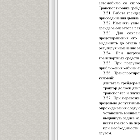
автомобилю со скоро
Транспортировка грейд
3.51. Работа грейде
присоединения дышла к
3.52. Изменять углы
грейдера-элеватора ра
3.53. Для сохран
предотвращения его 
выдвинуть до отказа п
регулируя изменение за
3.54. При погруз
транспортных средств 
3.55. При погрузк
приближения кабины ав
3.56. Транспортир
условий:
двигатель грейдера-
трактор должен двиг
транспортер и плужн
3.57. При перевозк
предельно допустимым
опрокидывания следу
установить минимал
выдвинуть заднее ко
вести трактор на пе
при необходимости 
грузом.