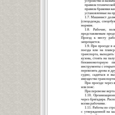
устройство и назнач
правила техническо
правила браковки ка
установленные на пр
1.7. Машинист долж
(спецодежда, спецобу
нормам.
1.8. Рабочие, по
представляемым предп
Проезд к месту раб
запрещается.
1.9. При проезде в 
поезда или на плавср
транспорта, выходить 
кузова, стоять на пал
бензиномоторную пи
инструменты с открыт
перевозить дрова и д
судно; садиться и вы
имущество транспортно
При проезде через 
или пояс.
При перевозке верт
1.10. Организацион
через бригадира. Рас
всеми рабочими.
1.11. Работы по стр
с утвержденной на ка