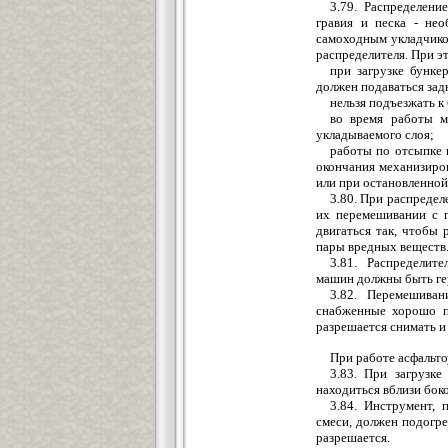
3.79. Распределен
гравия и песка - нео
самоходным укладчико
распределителя. При 
при загрузке бунке
должен подаваться зад
нельзя подъезжать к
во время работы м
укладываемого слоя;
работы по отсыпке 
окончания механизиро
или при остановленной
3.80. При распреде
их перемешивании с 
двигаться так, чтобы
пары вредных веществ
3.81. Распределит
машин должны быть ге
3.82. Перемешива
снабженные хорошо п
разрешается снимать и
При работе асфальт
3.83. При загрузке
находиться вблизи бок
3.84. Инструмент, 
смеси, должен подогре
разрешается.