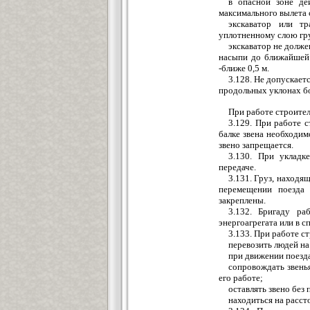
в опасной зоне де
максимального вылета 
экскаватор или т
уплотненному слою гр
экскаватор не долже
насыпи до ближайшей 
-ближе 0,5 м.
3.128. Не допускае
продольных уклонах бо
При работе строите
3.129. При работе 
балке звена необходим
звено запрещается.
3.130. При укладк
передаче.
3.131. Груз, находя
перемещении поезда
закреплены.
3.132. Бригаду ра
энергоагрегата или в с
3.133. При работе с
перевозить людей на
при движении поезд
сопровождать звенья
его работе;
оставлять звено без
находиться на расст