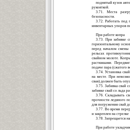
поднятый кузов авто
рукояткой.
3.71. Места разгр
безопасности.
3.72. Работать под
инвентарных упоров по
При работе копра
3.73. При забивке 
горизонтальному осно
перед началом смены 
рельсах противоугонн
свайном молоте. Копры
растяжками. Передви
подаче пара (сжатого в
3.74. Установка сва
на месте. При невозм
свая) должен быть опу
3.75. Забивка свай 
забивке свай со льда 
3.76. Складывать с
прочности ледяного по
для погружения свай д
3.77. Во время пер
и закреплен на стрелке 
3.78. Запрещается 
При работе укладчик