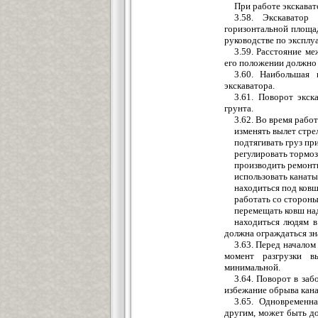
При работе экскават
3.58. Экскаватор
горизонтальной площа
руководстве по эксплу
3.59. Расстояние ме
его положении должно с
3.60. Наибольшая
экскаватора.
3.61. Поворот экск
грунта.
3.62. Во время рабо
изменять вылет стре
подтягивать груз пр
регулировать тормоз
производить ремонтн
использовать канаты
находиться под ковш
работать со стороны
перемещать ковш на
находиться людям в
должна ограждаться зн
3.63. Перед началом
момент разгрузки в
минимальной.
3.64. Поворот в заб
избежание обрыва кана
3.65. Одновременн
другим, может быть до