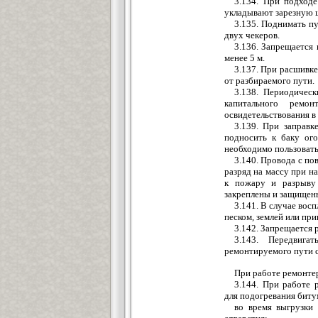
3.134. При подходе
укладывают зарезную 
3.135. Поднимать п
двух чекеров.
3.136. Запрещается
менее 5 м.
3.137. При расшивке
от разбираемого пути.
3.138. Периодическ
капитального ремо
освидетельствования в
3.139. При заправк
подносить к баку ого
необходимо пользоватьс
3.140. Провода с по
разряд на массу при н
к пожару и разрыву
закреплены и защищены
3.141. В случае восп
песком, землей или при
3.142. Запрещается 
3.143. Передвига
ремонтируемого пути 
При работе ремонте
3.144. При работе 
для подогревания биту
во время выгрузки 