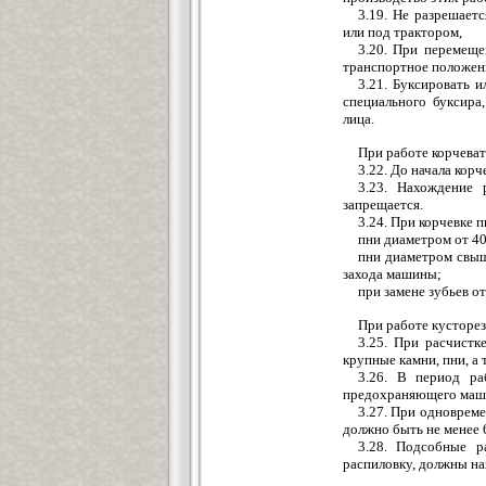
3.19. Не разрешает
или под трактором,
3.20. При перемеще
транспортное положен
3.21. Буксировать 
специального буксира
лица.
При работе корчеват
3.22. До начала кор
3.23. Нахождение
запрещается.
3.24. При корчевке 
пни диаметром от 40
пни диаметром свыш
захода машины;
при замене зубьев о
При работе кусторез
3.25. При расчистк
крупные камни, пни, а 
3.26. В период ра
предохраняющего маши
3.27. При одновреме
должно быть не менее 
3.28. Подсобные р
распиловку, должны на