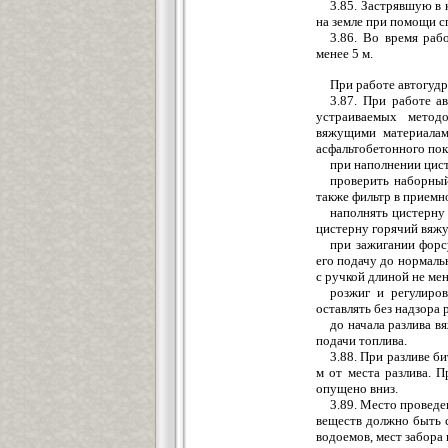
3.85. Застрявшую в 
на земле при помощи с
3.86. Во время раб
менее 5 м.
При работе автогуд
3.87. При работе а
устраиваемых метод
вяжущими материалами
асфальтобетонного по
при наполнении цис
проверить наборный
также фильтр в приемн
наполнять цистерну 
цистерну горячий вяжу
при зажигании форс
его подачу до нормаль
с ручкой длиной не мен
розжиг и регулиров
оставлять без надзора
до начала разлива в
подачи топлива.
3.88. При разливе б
м от места разлива. 
опущено вниз.
3.89. Место провед
веществ должно быть 
водоемов, мест забора 