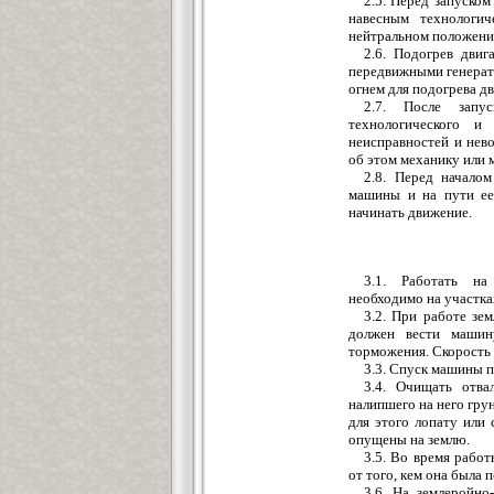
2.5. Перед запуско
навесным технологи
нейтральном положении
2.6. Подогрев двиг
передвижными генерат
огнем для подогрева дв
2.7. После запу
технологического и
неисправностей и нев
об этом механику или 
2.8. Перед начало
машины и на пути ее 
начинать движение.
3.1. Работать на
необходимо на участка
3.2. При работе з
должен вести машину
торможения. Скорость
3.3. Спуск машины п
3.4. Очищать отва
налипшего на него гру
для этого лопату или 
опущены на землю.
3.5. Во время рабо
от того, кем она была 
3.6. На землеройн