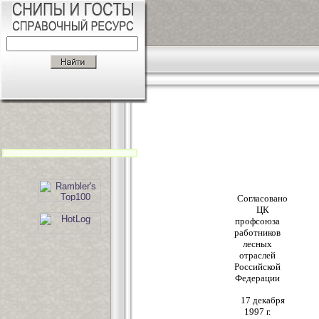
Согласовано
ЦК
профсоюза
работников
лесных
отраслей
Российской
Федерации
17 декабря
1997 г.