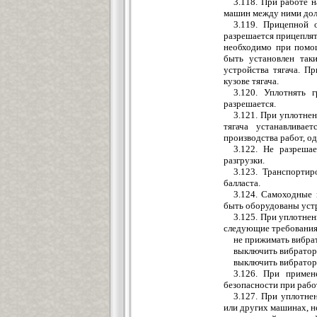
3.118. При работе 
машин между ними долж
3.119. Прицепной 
разрешается прицеплят
необходимо при помощ
быть установлен так
устройства тягача. П
кузове тягача.
3.120. Уплотнять 
разрешается.
3.121. При уплотне
тягача устанавливае
производства работ, од
3.122. Не разреша
разгрузки.
3.123. Транспортир
балласта.
3.124. Самоходные 
быть оборудованы устр
3.125. При уплотне
следующие требования
не прижимать вибра
выключить вибратор
выключить вибратор 
3.126. При примен
безопасности при рабо
3.127. При уплотне
или других машинах, 