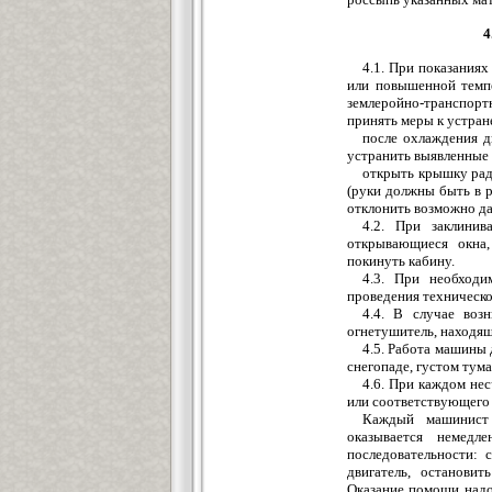
4
4.1. При показания
или повышенной темп
землеройно-транспорт
принять меры к устра
после охлаждения д
устранить выявленные
открыть крышку ради
(руки должны быть в р
отклонить возможно д
4.2. При заклинив
открывающиеся окна,
покинуть кабину.
4.3. При необходи
проведения техническо
4.4. В случае воз
огнетушитель, находящ
4.5. Работа машины 
снегопаде, густом тума
4.6. При каждом не
или соответствующего 
Каждый машинист
оказывается немедл
последовательности: 
двигатель, остановит
Оказание помощи надо