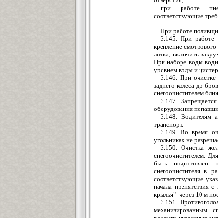
отверстия;
при работе пнев
соответствующие треб
При работе поливщи
3.145. При работе
крепление смотрового 
лотка; включить вакуу
При наборе воды водит
уровнем воды и цистер
3.146. При очистке
заднего колеса до бро
снегоочистителем ближ
3.147. Запрещается
оборудования попавши
3.148. Водителям 
транспорт.
3.149. Во время о
угольниках не разреша
3.150. Очистка же
снегоочистителем. Дл
быть подготовлен п
снегоочистителя в ра
соответствующие указа
начала препятствия с
крылья" -через 10 м по
3.151. Противогол
механизированным сп
россыпь указанных мат