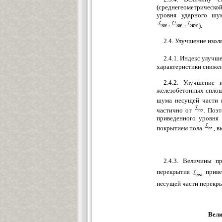
(среднегеометрическо
уровня ударного шу
).
2.4. Улучшение изо
2.4.1. Индекс улуч
характеристики сниже
2.4.2. Улучшение
железобетонных сплош
шума несущей части
частично от
. Поэ
приведенного уровня
покрытием пола
, 
2.4.3. Величины п
перекрытия
приве
несущей части перекр
Вели