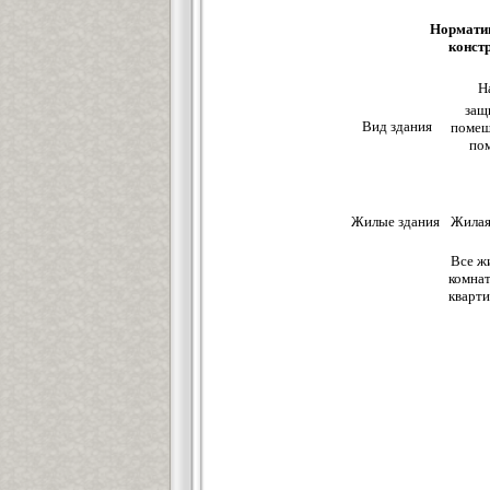
Норматив
конст
Н
защ
Вид здания
помещ
по
Жилые здания
Жилая
Все ж
комнат
кварт