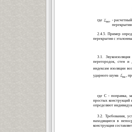
где
- расчетный
перекрытия 
2.4.5. Пример опре
перекрытия с эталонн
3.1. Звукоизоляци
перегородок, стен и
индексам изоляции в
ударного шума
, п
где С - поправка, 
простых конструкций 
определяют индивидуа
3.2. Требования, у
находящиеся в непос
конструкция составляе