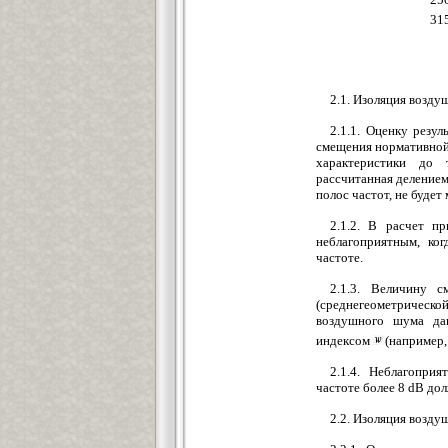
31
2.1. Изоляция возд
2.1.1. Оценку резу
смещения нормативной 
характеристики до 
рассчитанная деление
полос частот, не будет
2.1.2. В расчет п
неблагоприятным, ко
частоте.
2.1.3. Величину 
(среднегеометрическ
воздушного шума да
индексом
(например
2.1.4. Неблагопри
частоте более 8 dB до
2.2. Изоляция возд