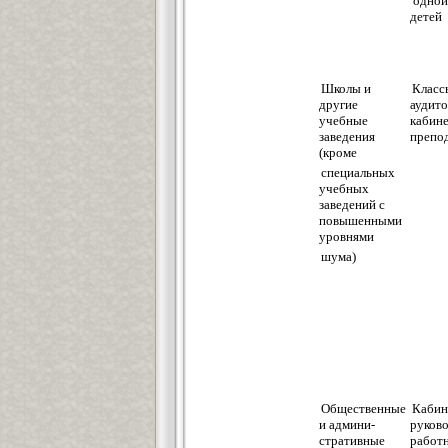
одной
дет
Школы и
Класс
другие
аудито
учебные
кабин
заведения
препо
(кроме
специальных
учебных
заведений с
повышенными
уровнями
шума)
Общественные
Кабин
и админи-
руков
стративные
работн