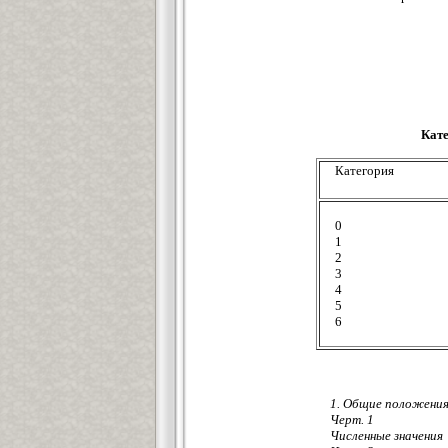
Кате
Категория
0
1
2
3
4
5
6
1. Общие положени
Черт. 1
Численные значения