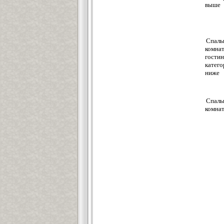
выше
Спаль
комнат
гости
катего
ниже
Спаль
комна