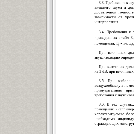
3.3. Требования к 
внешнего шума и доп
достаточной точность
зависимости от уров
интерполяция.
3.4. Требования к
приведенных в табл. 3
помещении,
- площа
При величинах до
звукоизоляцию определ
При величинах доли
на 3 dB, при величинах
3.5. При выборе 
воздухообмену в помещ
принудительная при
требования к звукоизо
3.6. В тех случая
помещения (например
характеризуемые бол
необходимо индивиду
ограждающих констру