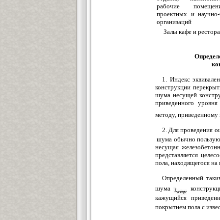
рабочие помещен
проектных и научно-
организаций
Залы кафе и рестор
Определ
ко
1. Индекс эквивале
конструкции перекрыт
шума несущей констру
приведенного уровня
методу, приведенному 
2. Для проведения о
шума обычно пользуют
несущая железобетонн
представляется целес
пола, находящегося на
Определенный таки
шума
конструкци
кажущийся приведен
покрытием пола с изв