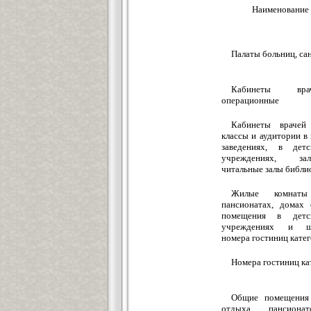
Наименование
Палаты больниц, са
Кабинеты вра
операционные
Кабинеты врачей 
классы и аудитории в
заведениях, в дет
учреждениях, за
читальные залы библи
Жилые комнаты
пансионатах, домах 
помещения в детс
учреждениях и шко
номера гостиниц кате
Номера гостиниц ка
Общие помещения 
отдыха, пансионат