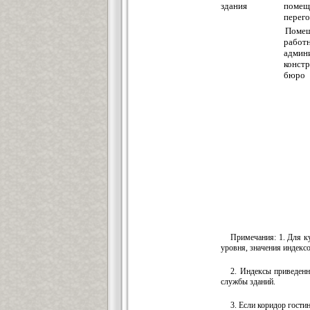
здания
помещ
перег
Помещ
работ
админи
констр
бюро
Примечания: 1. Для к
уровня, значения индекс
2. Индексы приведен
службы зданий.
3. Если коридор гост