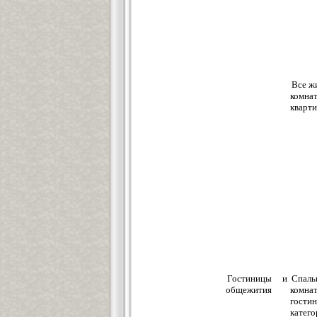
Все ж
комнат
кварт
Гостиницы и
Спаль
общежития
комнат
гости
катег