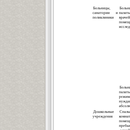
Больницы,
Больн
санатории и
палаты
поликлиники
врачей
помещ
иссле
Больн
палат
режим
нужда
абсол
Дошкольные
Спаль
учреждения
комна
помещ
пребы