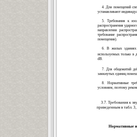
4. Для помещений спе
устанавливают индивидуа
5. Требования к изо
распространения ударног
направлении распростр
требование распростра
помещения).
6. В жилых зданиях
используемых только в 
dB.
7. Для общежитий де
замкнутых единиц помеще
8. Нормативные тре
условиям, поэтому реком
3.7. Требования к з
приведенным в табл. 3,
Нормативные и