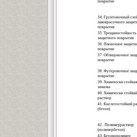
покрытие
34. Грунтовочный сло
лакокрасочного защит
покрытия
35. Трещиностойкость
защитного покрытия
36. Пленочное защитн
покрытие
37. Облицовочное защ
покрытие
38. Футеровочное защ
покрытие
39. Химически стойка
замазка
40. Химически стойки
раствор
41. Кислотостойкий р
(бетон)
42. Полимерраствор
(полимербетон)
43. Бетонополимер