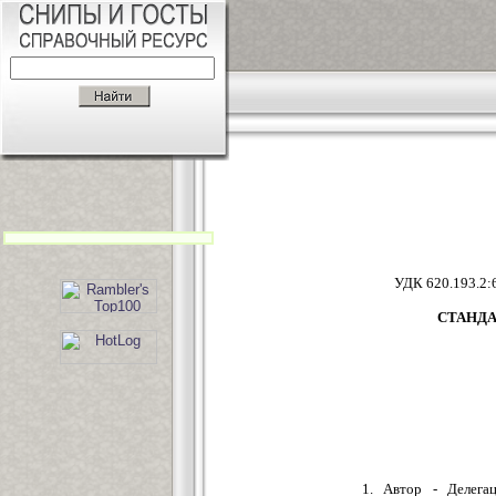
УДК 62
СТАНД
1. Автор - Делега