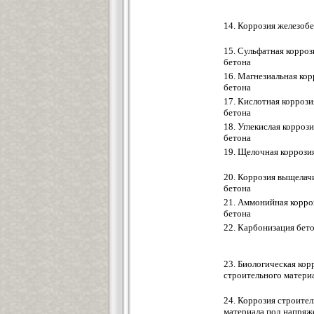
14. Коррозия железоб
15. Сульфатная корроз
бетона
16. Магнезиальная кор
бетона
17. Кислотная коррози
бетона
18. Углекислая корроз
бетона
19. Щелочная коррози
20. Коррозия выщелач
бетона
21. Аммонийная корро
бетона
22. Карбонизация бет
23. Биологическая кор
строительного матери
24. Коррозия строите
материала под напряж