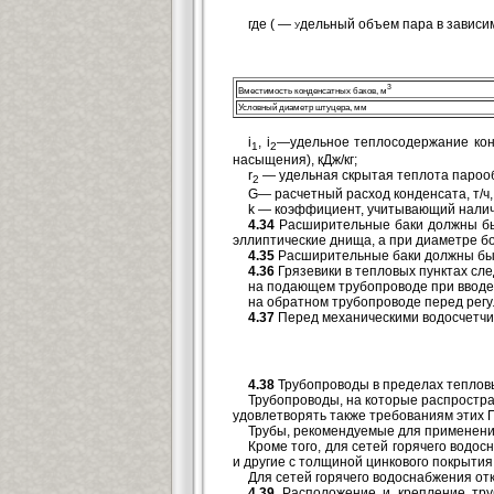
где
( — у
дельный объем пара в зависим
3
Вместимость конденсатных баков, м
Условный диаметр штуцера, мм
i
, i
—удельное теплосодержание кон
1
2
насыщения), кДж/кг;
r
—
удельная скрытая теплота пароо
2
G
—
расчетный расход конденсата, т/ч,
k — коэффициент, учитывающий налич
4.34
Расширительные баки должны быт
эллиптические днища, а при диаметре б
4.35
Расширительные баки должны бы
4.36
Грязевики в тепловых пунктах сл
на подающем трубопроводе при вводе 
на обратном трубопроводе перед регу
4.37
Перед механическими водосчетчи
4.38
Трубопроводы в пределах тепловы
Трубопроводы, на которые распростра
удовлетворять также требованиям этих 
Трубы, рекомендуемые для применения
Кроме того, для сетей горячего водо
и другие с толщиной цинкового покрыти
Для сетей горячего водоснабжения о
4.39
Расположение и крепление труб