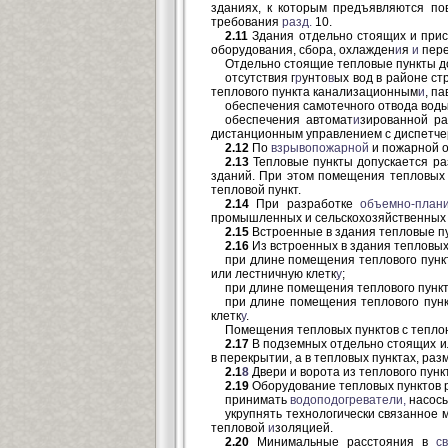
зданиях, к которым предъявляются п
требования
разд.
10.
2.11
Здания отдельно стоящих и прис
оборудования, сбора, охлажден
и
я
и
пере
Отдельно стоящие тепловые пункты д
отсутствия г
р
унто
в
ых вод в районе ст
теплового пункта канализационным
и
, п
обеспечения самотечного отвода воды
обеспечения автомат
и
зированной ра
дистанционным управлением с диспетчер
2.12
По
взрывопожарной
и пожарной о
2.13
Тепловые пункты допускается р
зданий. При этом помещения тепловых 
тепловой пункт.
2.14
При разработке
объемно-план
промышленных и сельскохозяйственных 
2.15
Встроенные в здания тепловые п
2.16
Из встроенных в здания тепловы
при длине помещения теплового пунк
или лестничную клетк
у
;
при длине помещения теплового пункт
при длине помещения теплового пунк
клетк
у
.
Помещения тепловых пунктов с тепл
2.17
В подземных отдельно стоящих ил
в перекрытии, а в тепловых пунктах, ра
2.1
8
Двери и ворота из теплового пунк
2.19
Оборудование тепловых пунктов р
принимать
водоподогреватели,
насосы
укрупнять технологически связанное 
тепловой
и
золяцией.
2.20
Минимальные расстояния в
с