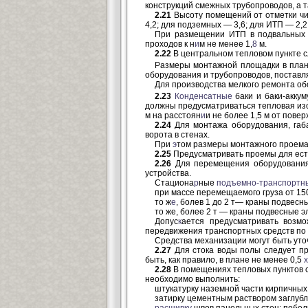
конструкций смежных трубопроводов, а 
2.21
Высоту помещений от отметки чис
4,2; для подземных — 3,6; для ИТП — 2,2
При размещении ИТП в подвальных и
проходов к н
и
м не менее 1,
8
м.
2.22
В центральном тепловом пункте с
Размеры монтажной площадки в плане
оборудования и трубопроводов, поставля
Для производства мелкого ремонта о
2.23
Конденсатные
баки и баки-акку
должны предусматриваться тепловая изол
м на расстоян
и
и не более 1,5 м от пове
2.24
Для монтажа оборудования, габ
ворота в стенах.
При
э
том размеры монтажного проема 
2.25
Предусматривать проемы для есте
2.26
Для перемещения оборудования 
устройства.
Стациона
р
ные
подъемно-транспортн
при массе перемещаемого груза от 15
то ж
е
, болев 1 до 2 т— краны подвес
то же, более 2 т — краны подвесные 
Допус
к
ается предусматривать возм
передвижения транспортных средств по
Средства механизации могут быть уто
2.27
Для стока воды полы следует пр
быть, как правило, в плане не менее 0,5
х
2.28
В помещениях тепловых пунктов с
необходимо выполнить:
штукатурку наземной части кирпичных
затирку цементным раствором заглубл