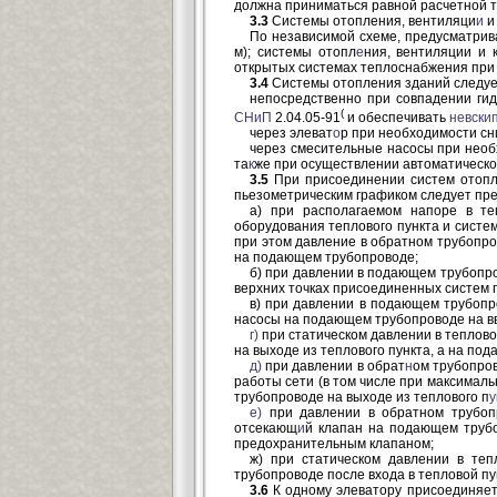
должна приниматься равной расчетной т
3.3
Системы отопления, вентиляци
и
и
По независимой схеме, предусматри
м); системы отопл
е
ния, вентиляции и 
открытых системах теплоснабжения при
3.4
Системы отопления зданий следует
непосредственно при совпадении ги
(
СНиП
2.04.05-91
и обеспечивать
невски
через элеват
о
р при необходимости сн
через смесительные насосы при необ
та
к
же при осуществлении автоматическо
3.5
При присоединении систем отопл
пьезометрическим графиком следует пр
а) при располагаемом напоре в те
оборудования теплового пункта и сист
при этом давление в обратном трубопр
на подающем трубопроводе;
б) при давлении в подающем трубопр
верхних точках присоединенных систем 
в) при давлении в подающем трубопр
насосы на подающем трубопроводе на вв
г)
при статическом давлении в теплово
на выходе из теплового пункта, а на по
д)
при давлении в обрат
н
ом трубопров
работы сети (в том числе при максимал
трубопроводе на выходе из теплового п
у
е)
при давлении в обратном трубоп
отсекающ
и
й клапан на подающем трубо
предохранительным клапаном;
ж) при статическом давлении в те
трубопроводе после входа в тепловой п
3.6
К одному элеватору присоединяетс