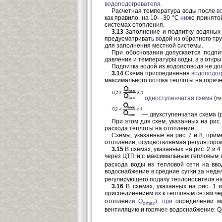
водоподогреватепя.
Расчетная температура воды после
в
как правило, на
1
0—30 °С н
и
же принято
системах отоплен
и
я.
3.13
Заполнение и подпитку водяных
предусматривать
в
одой
и
з обратного тр
для заполнения местной системы.
При обосновании допускается подпи
давления и температуры
в
оды, а в от
к
ры
Подпитка водой из водопровода не до
3.14
Схема пр
и
соединения
водоподог
максимального потока теплоты на горяч
одноступенчатая схема
(р
— двухступенчатая схема (р
При этом для схем, указанных на рис
расхода теплоты на отопление.
Схемы, указанные на рис. 7 и 8, при
отопление, осуществляемая регулятором 
3.15
В схемах, указанных на рис. 2 и 
через ЦТП и с максимальным тепловым 
расхода воды из тепловой сет
и
на вво
водоснабжение в средние су
т
ки за неде
регулирующего подачу теплоносителя на
3.16
В схемах, указанных на рис. 1 и
присоединением
и
х к тепловым сетям че
отоплен
и
е Q
),
при
определении ма
omax
вентиляцию и горяче
е
водоснабжение: Q