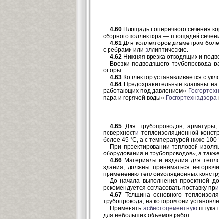
4.60
Площадь поперечного сечения ко
сборного коллектора — площадей сечен
4.61
Для коллекторов диаметром боле
с ребрами или
э
ллиптические.
4.62
Нижняя врезка отводящих и подво
Врезки подводящего трубопровода р
опоры.
4.63
Коллектор устанавливается с укло
4.64
Предохранительные клапаны на 
работающих под давлением»
Госгортех
пара и горячей воды»
Госгортехнадзора
4.65
Для трубопроводов, арматуры,
поверхност
и
теплоизоляционной конст
более 45 °С, а с температурой ниже 10
При проектировании тепловой изоля
оборудования и трубопроводов», а такж
4.66
Материалы и изделия для теплои
здания, должны приниматься негорюч
применению теплоизоляционных констру
До начала выполнения проектной до
рекомендуется согласовать поставку пр
и
4.67
Толщина основного теплоизоля
трубопровода, на котором они установл
Применять
асбестоцементную
штукату
для небольших объемов работ.