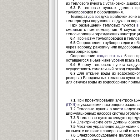
из теплового пункта с установкой диаф
6.3
В тепловых пунктах должна пре
трубопро
в
одов и оборудования.
Температ
у
ра
в
оздуха в рабочей зоне 
температуры наружного воздуха по пара
При размещении тепловых пунктов
в
сме
ж
ные с ним помещения. В случае 
теплоизоляции ограждающих конструкц
6.4
Проч
и
стку трубопроводов в тепло
6.5
Опорожнение трубопроводов и обо
через воронку, раковину или водосборн
электроприводом.
Опорожнение
конденсатных
баков п
оставшегося в баке ниже уро
в
ня всасыв
6.6
В полу теплового пункта следуе
осуществлять самотечный отвод случайны
6.7
Для откачки воды из водосборног
резерва) В подземных тепловых пункта
для откачки воды из водосборного приям
7.1
При проектировании электроснаб
(ПУЭ)
и указаниями настоящего раздела
7.2
Тепловые пункты в част
и
надежно
циркуляционных насосов систем отоплен
7.3
В тепловых пунктах следует преду
7.4
Электрические сети должны обеспе
7.5
Местное управление задвижками с
на высоте не ниже планировочной отмет
7.6
Электрооборудование должно отве
сырых помещениях.