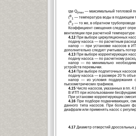
где Q
— максимальный тепловой по
(max
B
(
— температура воды в подающем тр
1
B
(
— то же, в обратном трубопроводе
2
Коэффициент смещения следует опред
вентиляции при расчетной температуре 
4.12
При выборе циркуляционных насос
подачу насоса — по расчетным расход
напор — при установке насосов в ИТ
дополнительно следует учитывать потер
4.13
При выборе корректирующих насос
подачу насоса — по расчетному расход
напор — по минимально необходимо
устройств перемычки.
4.14
При выборе подпиточных насосов,
подачу насоса — в размере 20 % объе
напор — из условия поддержания с
пьезометрических графиков.
4.15
Число насосов, указанных в пп. 4
В ИТП при использовании бесфундамен
При установке корректирующих смесит
4.16
При подборе подкачивающих, сме
данного типа насосов. При больших фа
диафрагм или применять насос с регули
4.17
Диаметр отверстий дроссельных 