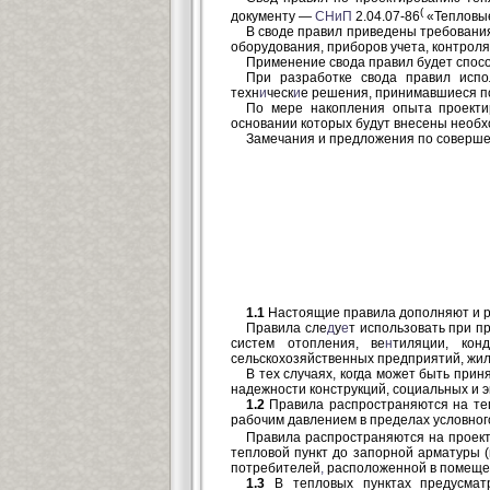
(
документу —
СНиП
2.04.07-86
«Тепловы
В своде правил приведены требовани
оборудования, приборов учета, контрол
Применение свода правил будет спос
При разработке свода правил исп
техн
и
ческ
и
е решения, принимавшиеся п
По мере накопления опыта проектир
основании которых будут внесены необ
Замечания и предложения по соверше
1.1
Настоящие правила дополняют и ра
Правила сле
д
у
е
т использовать при п
систем отопления, ве
н
тиляции, конд
сельскохозяйственных предприятий, жи
В тех случаях, когда может быть прин
надежности конструкций, социальных и э
1.2
Правила распространяются на теп
рабочим давлением в пределах условно
Правила распространяются на проект
тепловой пункт до запорной арматуры (
потребителей
,
расположенной в помещен
1.3
В тепловых пунктах предусматр