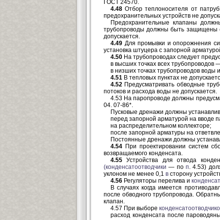
ГОСТ 24570.
4.48
Отбор теплоносителя от патрубк
предохранительных устройств не допуск
Предохранительные клапаны должны
трубопроводы должны быть защищены от
допускается.
4.49
Для промывки и опорожнения сис
установка штуцера с запорной арматуро
4.50
На трубопроводах следует предус
в высших точках всех трубопроводов 
в низших точках трубопроводов воды и
4.51
В тепловых пунктах не допускае
4.52
Предусматривать обводные трубо
потоков и расхода воды не допускается.
4.53 На паропроводе должны предусма
04. 07-86*.
Пусковые дренажи должны устанавлив
перед запорной арматурой на вводе п
на распределительном коллекторе;
после запорной арматуры на ответвле
Постоянные дренажи должны устанав
4.54
При проектировании систем сбо
возвращаемого конденсата.
4.55
Устройства для отвода конде
(конденсатоотводчики
— по
п
. 4.53) д
уклоном не менее 0,1
в
сторону устройст
4.56
Регуляторы перелива и
конденса
В случаях когда имеется противода
после обводного трубопровода. Обратны
клапан.
4.57 При выборе
конденсатоотводчико
расход конденсата после пароводян