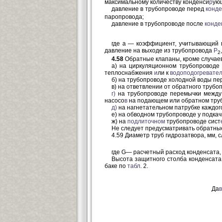
максимальному количеству конденси
р
ую
давление в трубопроводе перед
конд
паропровода;
давление в трубопроводе после
конде
где а — коэффициент, учитывающий
давление на выходе из трубопровода
Р
2
4.58
Обратные клапаны, кроме случаев
а) на циркуляционном трубопроводе
теплоснабжения
и
ли к
водоподогревате
б) на трубопроводе холодной воды п
в) на ответвлении от обратного труб
г)
на трубопроводе перемычки между
насосо
в
на подающем или обратном тру
д)
на нагнетательном патрубке каждого
е) на обводном трубопроводе у подка
ж) на
подлиточном
трубопроводе сист
Не следует предусматривать обратны
4.59 Диаметр труб гидрозатвора, мм, 
где G
—
расчетный расход конденсата, 
Высота защитного столба конденсата
баке по
табл
. 2.
Да
в