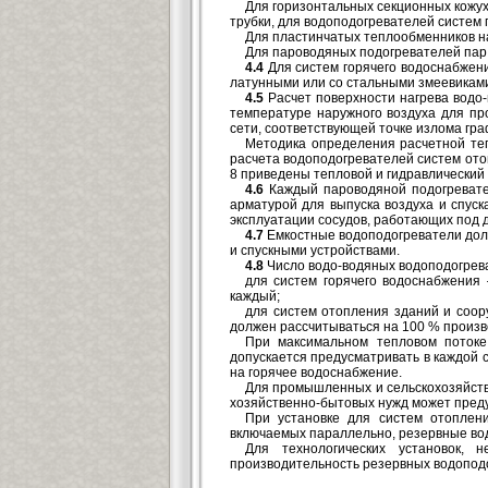
Для горизонтальных секционных кожух
трубки, для водоподогревателей систем
Для пластинчатых теплообменников на
Для пароводяных подогревателей пар 
4.4
Для систем горячего водоснабжен
латунными или со стальными змеевикам
4.5
Расчет поверхности нагрева водо
температуре наружного воздуха для пр
сети, соответствующей точке излома гр
Методика определения расчетной те
расчета водоподогревателей систем ото
8 приведены тепловой и гидравлический
4.6
Каждый пароводяной подогревател
арматурой для выпуска воздуха и спус
эксплуатации сосудов, работающих под 
4.7
Емкостные водоподогреватели дол
и спускными устройствами.
4.8
Число водо-водяных водоподогрев
для систем горячего водоснабжения
каждый;
для систем отопления зданий и соор
должен рассчитываться на 100 % произв
При максимальном тепловом потоке
допускается предусматривать в каждой 
на горячее водоснабжение.
Для промышленных и сельскохозяйств
хозяйственно-бытовых нужд может преду
При установке для систем отоплен
включаемых параллельно, резервные во
Для технологических установок, 
производительность резервных водоподо