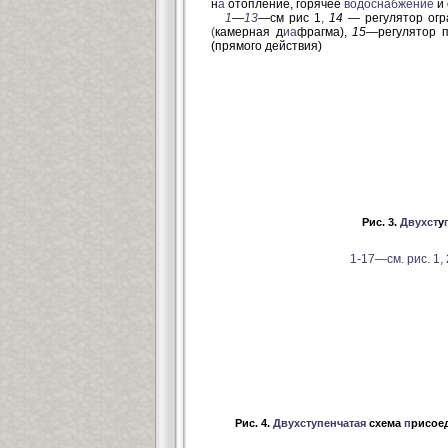
н
а
отопление, горячее
водоснабжение
и 
1
—
13
—
см рис 1
,
14 —
регулятор огр
(
камерная д
иа
фрагма),
15—
регулятор 
(прямого действия)
Рис. 3.
Дву
хст
у
1-17—см. рис. 1
Рис. 4.
Двухступенчатая
схема
п
рисое