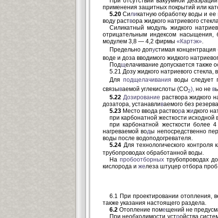
При отсутствии вакуумной деаэраци
применения защитных покрытий или кат
5.20
Си
ли
катную обработку воды и ее
воду раст
в
ора жидкого натриевого стекл
Силикатный модуль жидкого натриев
отрицательным индексом насыщения, 
мо
дулем 3,8 — 4,2 фирмы
«Картэк»
.
Предельно доп
у
стимая концентрация
воде и доза вводимого жидкого натриевог
Под
щ
елачивание допускается также 
5.21 Дозу жидкого натриевого стекла,
Для
подщелачивания
воды следует 
связы
в
аемой углекислоты (СО
),
но не
в
2
5.22
Дозирование
раствора жидкого н
дозатора, устанавли
в
аемого без резерв
5.23
Место ввода раство
р
а ж
и
дкого на
при карбонатной жесткости исходной в
при карбонатной жесткости более 4
нагреваемой во
д
ы непосредственно пер
воды после водоподогревателя.
5.24
Для технологического контроля 
трубопроводах обработанной воды.
На
пробоотборных
трубопроводах до
кислорода и
же
леза штуцер отбора проб
6.1 При проектировании отопления, 
также указания настоящего раздела.
6.2
Отопление пом
е
щений не предусм
При необходимости уст
р
ойства систе