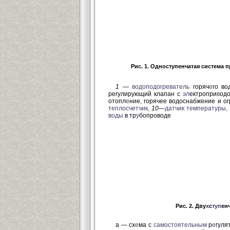
Рис. 1
.
Одноступенчатая система 
1 —
водоподогреватель
горяч
е
го в
регулирующий клапан с
эл
ектропри
в
од
отопл
е
ние, горячее водоснабжение и о
теплосчетчик,
10—
датчик температуры,
воды
в тр
у
бопроводе
Рис. 2. Дву
х
с
туп
ен
а — сх
е
ма с
самостоятельным
р
е
гуля