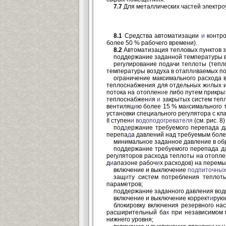
7.7
Для металлических частей электро
8.1
Средства автоматизации
и
контро
более 50 % рабочего времени).
8.2
Автоматизация тепловых пунктов 
поддержание заданной температуры в
регулирование подачи теплоты (тепло
температуры воздуха в отапл
и
ваемых п
ограничение максимального расхода 
теплоснабжения для отдельных ж
и
лых 
потока на отоплен
и
е либо путем прикры
теплоснабжен
и
я
и
закрытых систем теп
вентиляц
и
ю более 15 % ма
к
симального 
установки специального регулятора с к
II ступен
и
водоподогревателя
(см. рис. 
под
д
ержание требуемого перепада 
перепа
д
а давлений над требуемым боле
минимальное заданное давление в об
поддержание требуемого перепада да
регуляторов расхода теплоты на отоплен
д
и
апазоне рабоч
и
х расходов) на перемы
включение и выключение
подпиточных
защ
и
ту систем потребления теплот
параметров;
поддержание заданного давления воды
включение и выключение коррект
и
рую
блокировку включения резервного на
расширительный ба
к
при независимом п
нижнего уровня;