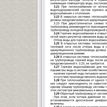
снижающих температуру воды, поступаю
3.21
При теплоснабжении от котель
водоподогревателей систем горячего 
водоснабжения
и
отопления.
3.22
В закрытых системах теплоснабж
должны предусматриваться циркуляцион
3.23 При двухступенчатых схемах 
трубопровод рекомендуется присоединят
трубопроводу холодной водопроводной в
3.24
Горячее водоснабжение в открыт
сетей через регулятор смешения воды (р
Отбор воды для горячего водоснабжен
3.25
В открытых системах теплоснабж
тепловой сети после отбора воды в с
циркуляционного трубопровода должна 
циркуляционном режиме.
3.26
В открытых системах теплоснабже
на трубопроводе горячей воды после р
предусмотренной п. 3.25, не требуется.
3.27
Горячее водоснабжение для техн
параметры воды в системе хозяйственно
наличия горячей
в
оды питьевого качес
отсутствия производственного водопро
3.28
При теплоснабжении от одного т
них следует присоединять по самостоя
одному общему трубопроводу системы те
этих систем при максимальных и минима
3.29
Обратный трубопровод от систем 
При этом, если потери давления по 
устанавливаются дроссельная диафраг
величины.
3.30
К паровым тепловым сетям потре