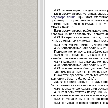
4.22
Баки-аккумуляторы для систем гор
Баки-аккумуляторы, устанавливаем
водопотребления
. При этом
в
местимос
среднему потоку теплоты на горячее во
Вместимость баков-аккумуляторов, у
СНиП 2.04.01-85.
Баки-аккумуляторы, работающие под
работающих под давлением» Госгортехн
4.23
В закрытых системах сбора, ох
МПа, а в открытых системах — на атмос
4.24
Рабочую вместимость и число сбор
4.25
Конденсатные баки должны быть
Применение прямоугольных баков допу
4.26
Днища конденсатных баков, как 
неотбортованные конические днища долж
4.27
В конденсатных баках должен пр
4.28
Конденсатные баки должны быть о
4.29
Конденсатные баки должны быть
штуцерами с кранами и холодильниками 
В качестве предохранительных устрой
давлении в баке не более 15 кПа.
Для баков, работающих под налив, п
без установки на нем запорной арматуры
4.30
Подвод конденсата в баки должен
4.31
Разность отметок между нижним у
невскипание конденсата во всасывающем 
4.32
Наружная и внутренняя поверхно
4.33
При установке расширительных б