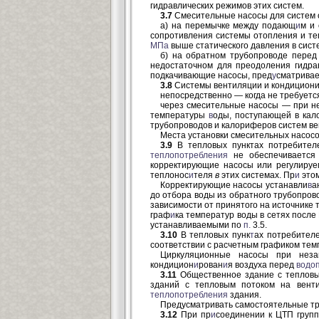
гидравлических режимов этих систем.
3.7
Смесительные насосы для систем 
а) на перемычке между подающ
и
м и
сопротивления системы отопления и те
МПа
выше статического давления в сист
б) на обратном трубопроводе перед
недостаточном для преодоления гидра
подкачивающие насосы, пред
у
сматрива
3.8
Системы вентиляции и кондицион
непосредственно — когда не требует
через смесительные насосы — при н
температуры
в
оды, поступающей в кал
трубопроводов и калориферов систем ве
Места установки смесительных насосо
3.9
В тепловых пунктах потребителе
теплопотребления
не обеспечивается
корректирующие насосы или регулиру
теплонос
и
теля
в
этих системах. Пр
и
это
Корректирующие насосы устанавли
в
а
до отбора воды из обратного трубопров
зависимости от принятого на источнике
граф
и
ка температур воды в сетях после
устанавливаемыми по
п.
3.5.
3.10
В тепловых пунк
т
ах потребител
соответствии с расчетным графиком те
Циркуляционные насосы при неза
кондицион
и
рован
и
я воздуха перед
водо
3.11
Общественное здание с тепловы
зданий с тепловым потоком на венти
теплопотребления
здания.
Предусматривать самостоятельные тр
3.12
При пр
и
соединении к ЦТП груп