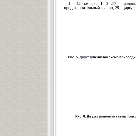
1—
1
9—
см.
ри
с. 1—
3
;
20
—
водопо
предохра
нит
е
льный клапан,
25
—циркуля
Р
ис. 5.
Д
ву
хс
ту
пенчата
я
схема присое
д
и
Рис. 6. Двухс
т
упенчатая схема при