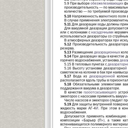
5.9 При выборе
обезжелезивающих
фи
производительность — по максимально
количество — по требуемой производи
5.10
Напряженность магн
и
тного поля 
В случае применения электромагнитны
5.11
Для деаэрации
в
оды должны прин
Для вакуумной деаэрации допускаетс
или с колонками с
насадочными
керамич
использоваться деаэраторы со струйным
В атмосферных деаэраторах пр
и
исход
5.12
Производительность деаэратора,
резерва.
5.13
Размещение
деаэрационных
коло
5.14
При деаэраци
и
воды в качест
в
е д
горячего водоснабжения, установка
деаэ
5.15 В тепловых пунктах с
деаэраторн
5.16 Высот
у
установки деаэраторно
й
самотек
о
м на колонки в бак при наивысш
5.17
Вода из
деаэрационной
колонк
располагаются вдоль трубы в горизонтал
5.18
Обязательными элементами вак
поддержан
и
я вакуума в деаэраторе.
В качестве
газоотсасывающего
устро
эжекторо
в
с насосами применять вакуу
м
Число насосов и эжекторо
в
следует пр
5.19
Для защиты внутренней поверхно
жидкость марки АГ-4
И
. При
э
том в кон
водоснабжения.
Допускается применять комбинацию
композиции
«
Барьер (П
»),
а также ка
вспенивающегося полимерного материал