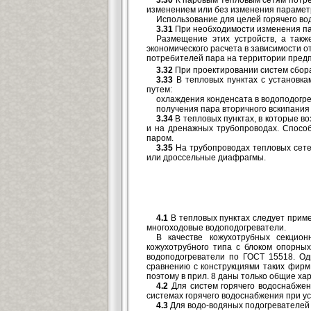
изменением или без изменения параметр
Использование для целей горячего во
3.31
При необходимости изменения па
Размещение этих устройств, а такж
экономического расчета в зависимости 
потребителей пара на территории пред
3.32
При проектировании систем сбора
3.33
В тепловых пунктах с установка
путем:
охлаждения конденсата в водоподогре
получения пара вторичного вскипания
3.34
В тепловых пунктах, в которые в
и на дренажных трубопроводах. Способ
паром.
3.35
На трубопроводах тепловых сете
или дроссельные диафрагмы.
4.1
В тепловых пунктах следует прим
многоходовые водоподогреватели.
В качестве кожухотрубных секцио
кожухотрубного типа с блоком опорны
водоподогреватели по ГОСТ 15518. Од
сравнению с конструкциями таких фирм
поэтому в прил. 8 даны только общие х
4.2
Для систем горячего водоснабжен
системах горячего водоснабжения при ус
4.3
Для водо-водяных подогревателей 