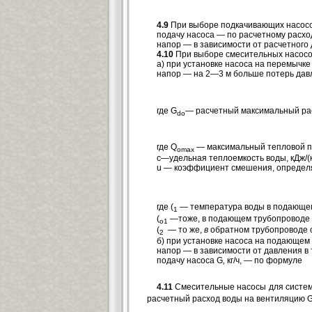
4.9
При выборе подкачивающих насосов
подачу насоса — по расчетному расход
напор — в зависимости от расчетного
4.10
При выборе смесительных насосов
а) при установке насоса на перемыч
напор — на 2—3 м больше потерь давл
где G
—
расчетный максимальный рас
do
где Q
— максимальный тепловой по
omax
с—удельная теплоемкость воды, кДж/(кг
u
—
коэффициент смешения, определ
где (
— температура воды в подающем 
1
(
—тоже, в подающем трубопроводе 
o1
(
— то же,
в
обратном трубопроводе о
2
б) при установке насоса на подающем
напор — в зависимости от давления в
подачу насоса G
,
кг/ч, — по формуле
4.11
Смесительные насосы для систем ве
расчетный расход воды на вентиляцию 