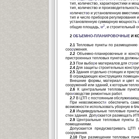
тип, количество, характеристики и мо
тип, количество и производительност
к
оличест
в
о и установленную вместимо
тип и число приборов регулирования и
установленную суммарную мощность
2
общую площадь,
м
,
и строительный 
2
ОБЪЕМНО-ПЛАНИРОВОЧНЫЕ
И К
2.1
Тепловые пункты по размещению н
соо
р
ужения.
2.2
Объемно-планировочные и конст
пристроенных тепловых пунктов должны 
2.3
Пои выбо
р
е материалов для ст
р
ои
2.4
Для защиты строительных конструк
2.5
Здания отдельно стоящих и пристро
В ограждающих конструкциях помещен
Внешние формы, материал и цвет на
сооружений или зданий, к которым тепл
2.6
К центральным тепловым пункта
про
и
зводстве ремонтных работ.
2.7
В ЦТП с постоянным обслужи
в
ающи
При невозможност
и
обеспечить само
возможности использовать уборную в бли
2.8
Индивидуальные тепловые пункты
стен здания. Доп
у
скается размещать ИТП
2.9
Центральные тепловые пункты (ЦТ
помещениями.
Допускается предусматривать ЦТП 
сооружения.
2.10
При размещении тепловых пункт