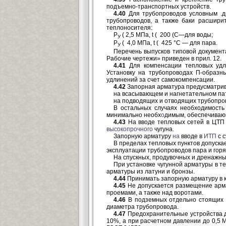
подъемно-транспортных устройств.
4.40
Для трубопроводов условным .д
трубопроводов, а также баки расшир
теплоносителя:
Р
( 2,5 МПа, t ( 200 (С—для воды;
У
Р
( 4,0 МПа, t ( 425 °С — для пара.
У
Перечень выпусков типовой документ
Рабочие чертежи» приведен в прил. 12.
4.41
Для компенсации тепловых удли
Установку на трубопроводах П-образн
удлинений за счет самокомпенсации.
4.42
Запорная арматура предусматрива
на всасывающем и нагнетательном пат
на подводящих и отводящих трубопро
В остальных случаях необходимость
минимально необх
о
димым, обеспечиваю
4.43
На вводе тепловых сетей в ЦТП 
высокопрочного
чугуна.
Запорную арматуру
на
вводе в
ИТП
с с
В пределах тепловых пунктов допуска
эксплуатации трубопроводов пара и горя
На спускных, продувочных и дренажных
При установке чугунной арматуры в т
арматуры из латуни и бронзы.
4.44
Принимать запорную арматуру в к
4.45
Не допускается размещение арма
проемами, а также над воротами.
4.46
В подземных отдельно стоящих Ц
диаметра трубопровода.
4.47
Предохранительные устройства д
10%, а при расчетном давлении до 0,5 