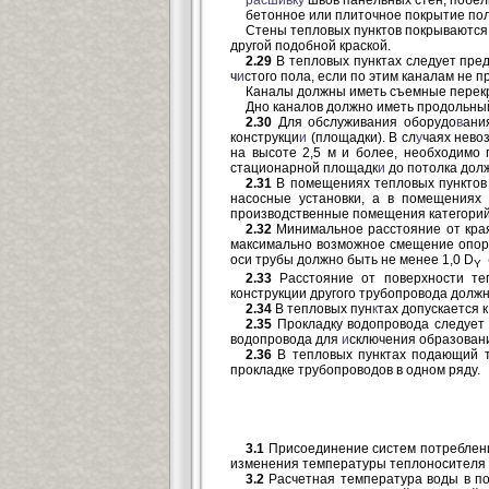
расшивку
швов панельных стен; побелк
бетонное или плиточное покрытие пол
Стены тепловых пунктов покрываются
другой подобной краской.
2.29
В тепловых пунктах следует пред
ч
и
стого пола, если по этим каналам не 
Каналы должны иметь съемные перекры
Дно каналов должно иметь продольный
2.30
Для обслуживания оборудо
в
ани
конструкци
и
(площадки). В сл
у
чаях нево
на высоте 2,5 м и более, необходимо
стационарной площадк
и
до потолка долж
2.31
В помещениях тепловых пунктов
насосные установки, а в помещениях 
производственные помещения категорий
2.32
Минимальное расстояние от края
максимально возможное смещение опоры
оси трубы должно быть не менее 1,0 D
(
Y
2.33
Расстояние от поверхности теп
конструкции другого трубопровода долж
2.34
В тепловых пун
к
тах допускается 
2.35
Прокладку водопровода следует 
водопровода для
и
сключения образовани
2.36
В тепловых пунктах подающий тр
прокладке трубопроводов в одном ряду.
3.1
Присоединение систем потребления
изменения температуры теплоносителя 
3.2
Расчетная температура воды в п