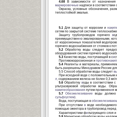
4.68
В зависимости от назначения 
маркировочные
надписи в соответствии 
Окраска, условные обозначения, раз
теплостойкой эмалью.
5.1
Для защиты от коррозии и
накип
сетям по закрытой системе теплоснабже
Защиту трубопроводов горячего
в
о
преимуществен
н
о эмалированными, кот
от коррозионных показателей водопров
горячего водоснабжения от стояков к п
5.2
Обработку воды следует предус
оборудования систем горячего водоснабж
5.3
Качество воды, поступающей в с
и
с
Противокоррозионная и
противонаки
5.4
Реагенты и материалы, применяе
быть разрешены Минз
д
равом России дл
5.5 Способ обработки воды следует
в
При исходной воде с положительным
л,
содержанием железа не более 0,3 мг/л
5.6
Обработку
в
оды в соответствии с
ультразвуковой обработки воды. Об
накипеобразования
путем пр
и
менен
и
я м
5.7
Обезжелезивание
воды должно 
сульфоуглем)
.
Вода, поступающая в
обезжелезиваю
При отсутствии
в
воде необходимого
помощью эжектора в трубопровод перед 
Характеристики ф
и
льтрующего слоя и
5.8
Магнитную обработку воды надлеж