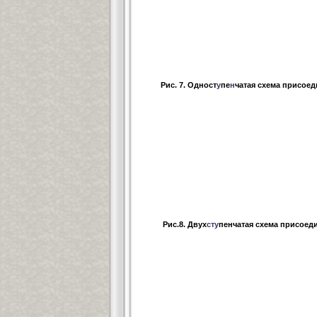
Рис. 7. Одност
у
пе
н
чатая схема присоед
Рис.8. Двух
сту
пенчатая схема присоед