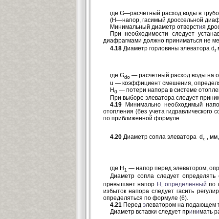
где G—расчетный расход воды в трубоп
(H—напор, гасимый дроссельной диаф
Минимальный диаметр отверст
и
я дро
При необходимости следует устана
диафрагмами должно приниматься не ме
4.18
Диаметр горловины элеватора d
r
где G
—
расчетный расход воды на от
do
u
—
коэффициент смешения, определя
H
— потери напора в системе отоплен
0
При выборе элеватора следует прини
4.19
Минимально необходимый нап
отопления (без учета гидравлического 
по приближенной формуле
4.20
Диаметр сопла элеватора d
, мм
c
где H
—
напор перед элеватором, опр
1
Диаметр сопла следует определять
превышает напор
H
,
определенный
по 
избыток напора следует гасить регул
определяться по формуле (6).
4.21
Перед
э
леватором на подающем 
Диаметр вставки следует пр
и
н
и
мать р