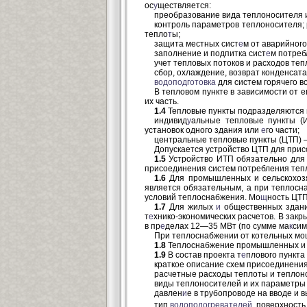
ос
у
ществляется:
преобразование вида теплоносителя 
контроль параметров теплоносителя;
тепло
т
ы;
защита местных сист
е
м от аварийног
заполнение и подпитка сист
е
м потреб
учет тепловых потоков и расходов теп
сбор, охлаждение, возврат конденсата 
водоподготовка
для систем горячего в
В тепловом пункте в зависимости от 
их часть.
1.4
Тепловые пункты подразделяются 
индивид
у
альные тепловые пункты (И
установок одного здания или
е
го части;
центральные тепловые пункты (ЦТП) —
Допускается устройство ЦТП для при
1.5
Устройство ИТП обязательно для
присоединения систем потребления тепл
1.6
Для промышленных и сельскохозя
является обязательным, а при теплос
условий теплоснабжения. Мо
щ
ность ЦТП
1.7
Для жилых
и
общественных здани
т
е
хнико-экономических расчетов. В зак
в пр
е
делах 12—35 МВт (по сумме ма
к
сим
При теплоснабжении от котельных мо
1.8
Теплоснабжение промышленных и 
1.9
В состав проекта т
е
плового пункта
краткое описание схем присоединени
расчетные расходы теплоты и теплон
виды теплоносителей и их параметры
давлен
и
е в трубопроводе на вводе и 
тип
водоподогревателей,
поверхность 