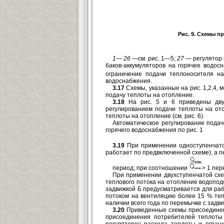
Рис. 9. Схемы п
1
—
26
—см. рис. 1—5;
27 —
регулятор
баков-аккумуляторов на горячее водос
ограничение подачи теплоносителя на
водоснабжения.
3.17
Схемы, указанные на рис. 1,2,4,
подачу теплоты на отопление.
3.18
На рис. 5 и 6 приведены двух
регулированием подачи теплоты на от
теплоты на отопление (см. рис. 6).
Автоматическое регулирование пода
горячего водоснабжения по рис. 1
3.19
При применении одноступенчато
работает по предвключенной схеме), а 
период; при соотношении
> 1 пе
При применении двухступенчатой сх
теплового потока на отопление водопод
задвижкой Б предусматривается для раб
потоком на вентиляцию более 15 % теп
наличии всего года по перемычке с задв
3.20
Приведенные схемы присоединени
присоединения потребителей теплоты
регуляторо
в
расхода теплоты и ограни