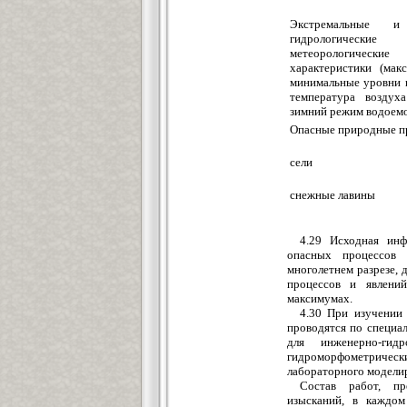
Экстремальные и
гидрологиче
метеорологические
характеристики (мак
минимальные уровни и
температура воздух
зимний режим водоемов
Опасные природные п
сели
снежные лавины
4.29 Исходная инф
опасных процессов 
многолетнем разрезе,
процессов и явлени
максимумах.
4.30 При изучении
проводятся по специа
для инженерно-гидр
гидроморфометричес
лабораторного моделир
Состав работ, пр
изысканий, в каждом