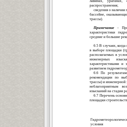
лавинах, ураганах,
распространения;
сведения о наличии 
бассейне, оказывающи
трассы).
Примечание
- При 
характеристики гидр
средние и большие рек
6.5 В случаях, ког
в выборе площадки (тр
располагаемых в усло
инженерных изыск
характеристиками и 
развитием гидрометеор
6.6 По результата
рекомендации по выб
трассы) и инженерной
неблагоприятным во
изысканий на стадии р
6.7 Перечень основ
площадки строительств
Гидрометеорологичес
условия