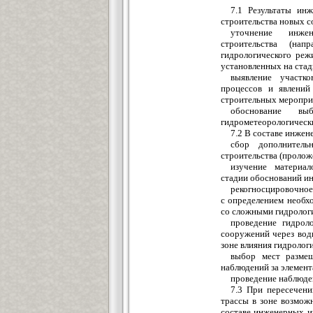
7.1 Результаты ин
строительства новых 
уточнение инжен
строительства (нап
гидрологического реж
установленных на стад
выявление участко
процессов и явлений
строительных меропри
обоснование вы
гидрометеорологически
7.2 В составе инжен
сбор дополнитель
строительства (пролож
изучение материал
стадии обоснований ин
рекогносцировочное
с определением необх
со сложными гидролог
проведение гидрол
сооружений через вод
зоне влияния гидролог
выбор мест размещ
наблюдений за элемент
проведение наблюден
7.3 При пересечени
трассы в зоне возмож
составе инженерных и