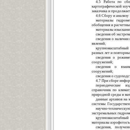
4.5 Работа по сбо
картографической изу
заказчика и продолжает
4.6 Сбору и анализу
материалы гидроме
обобщения и расчетны
материалы изыскани
сведения об экстре
сведения о наличии
явлений;
крупномасштабный 
разных лет и повторны
сведения о режиме
сооружений;
сведения о взаим
сооружений;
сведения о судоходс
4.7 При сборе инфор
периодические из
справочник по климат
природной среды и ма
данные архивов на
системы Государственн
научно-техническ
экстремальных гидроме
крупномасштабный
материалы аэрофотосъ
сведения, получе