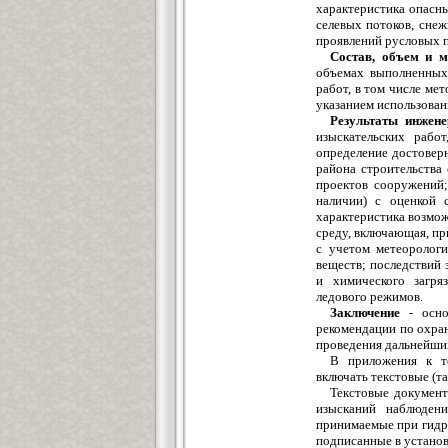
характеристика опасн
селевых потоков, снеж
проявлений русловых п
Состав, объем и м
объемах выполненных
работ, в том числе ме
указанием использова
Результаты инжене
изыскательских рабо
определение достовер
района строительства
проектов сооружений;
наличии) с оценкой 
характеристика возмо
среду, включающая, пр
с учетом метеорологи
веществ; последствий 
и химического загря
ледового режимов.
Заключение
- осно
рекомендации по охра
проведения дальнейших
В приложения к те
включать текстовые (т
Текстовые докумен
изысканий наблюдени
принимаемые при гидр
подписанные в установ