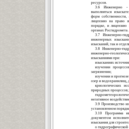
ресурсов.
3.6 Инженерно - 
выполняться изыскате
форм собственности,
лицензию на право в
порядке, и лицензию 
органах Росгидромета.
3.7 Инженерно-гид
инженерных изыскан
изысканий, так и отде
3.8 Инженерно-гид
инженерно-геологич
изысканиями при:
изысканиях источни
изучении процесс
загрязнении;
изучении и прогнозе
озер и водохранилищ, 
криологических ис
природных процессов;
гидрометеорологи
негативное воздействи
3.9 Производство и
установленном порядке
3.10 Программа ин
документом исполни
изыскания для строит
о гидрографической 