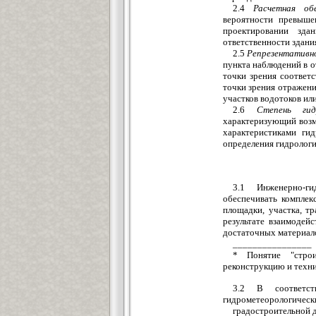
2.4
Расчетная обе
вероятности превыше
проектировании зда
ответственности здани
2.5
Репрезентативн
пункта наблюдений в о
точки зрения соответ
точки зрения отражени
участков водотоков ил
2.6
Степень гид
характеризующий возм
характеристиками ги
определения гидрологи
3.1 Инженерно-ги
обеспечивать комплек
площадки, участка, т
результате взаимодей
достаточных материал
________________
* Понятие "строи
реконструкцию и техни
3.2 В соответст
гидрометеорологически
градостроительной 