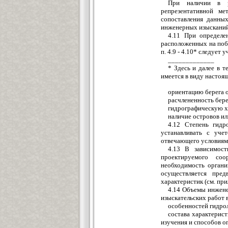
При наличии в ра
репрезентативной ме
сопоставления данны
инженерных изысканий
4.11 При определе
расположенных на поб
п. 4.9 - 4.10* следует 
_____________
* Здесь и далее в т
имеется в виду настоя
ориентацию берега о
расчлененность бере
гидрографическую х
наличие островов ил
4.12 Степень гидр
устанавливать с учет
отвечающего условиям,
4.13 В зависимост
проектируемого соо
необходимость органи
осуществляется пре
характеристик (см. при
4.14 Объемы инжене
изыскательских работ в
особенностей гидрол
состава характерис
изучения и способов о