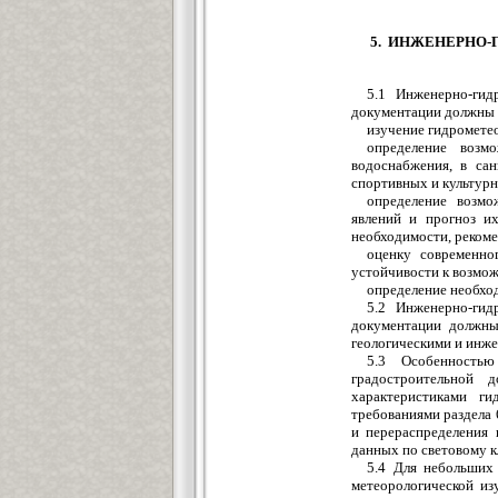
5. ИНЖЕНЕРНО-
5.1 Инженерно-гид
документации должны 
изучение гидромете
определение возм
водоснабжения, в сан
спортивных и культур
определение возмо
явлений и прогноз их
необходимости, реком
оценку современно
устойчивости к возмо
определение необхо
5.2 Инженерно-гид
документации должны 
геологическими и инж
5.3 Особенностью
градостроительной 
характеристиками ги
требованиями раздела 
и перераспределения 
данных по световому к
5.4 Для небольших
метеорологической из