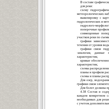
В составе графическ
для реки:
схему гидрографич
метеорологических на
выкопировку с кар
гидрологических и ме
гидролого-морфолог
поперечные профили
совмещенные попе
участков реки по съем
графики зависимос
течения от уровня вод
графики связи гид
-аналогам, данные
характеристик;
кривые обеспеченно
характеристик;
схемы распределения
планы и профили ра
схемы и планы распр
Для озер, водохран
графики связи элементо
Для болот должны пр
4.38 Состав и соде
каждом конкретном с
необходимых для реше
с учетом дополнитель