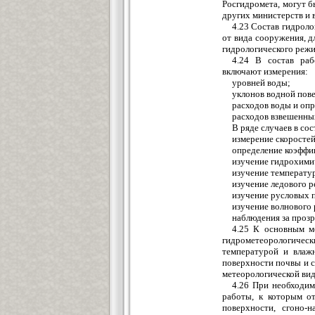
Росгидромета, могут 
других министерств и 
4.23 Состав гидроло
от вида сооружения, 
гидрологического режи
4.24 В состав раб
включают измерения:
уровней воды;
уклонов водной пов
расходов воды и оп
расходов взвешенны
В ряде случаев в с
измерение скоростей
определение коэффи
изучение гидрохими
изучение температу
изучение ледового р
изучение русловых 
изучение волнового
наблюдения за прозр
4.25 К основным м
гидрометеорологичес
температурой и влажн
поверхности почвы и 
метеорологической ви
4.26 При необходим
работы, к которым от
поверхности, сгоно-