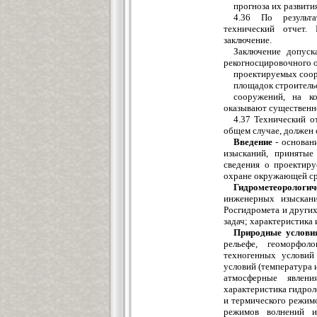
прогноза их развити
4.36 По результа
технический отчет. 
заключение.
Заключение допуск
рекогносцировочного о
проектируемых соор
площадок строитель
сооружений, на ко
оказывают существенно
4.37 Технический о
общем случае, должен
Введение
- основани
изысканий, принятые
сведения о проектир
охране окружающей ср
Гидрометеорологич
инженерных изыскани
Росгидромета и других
задач; характеристика
Природные услови
рельефе, геоморфол
техногенных условий 
условий (температура и
атмосферные явлени
характеристика гидрол
и термического режим
режимов волнений и