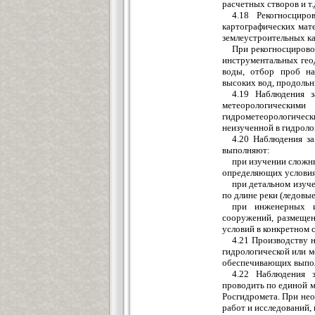
расчетных створов и т.
4.18 Рекогносциро
картографических мате
землеустроительных ка
При рекогносцирово
инструментальных гео
воды, отбор проб на
высоких вод, продольн
4.19 Наблюдения з
метеорологически
гидрометеорологическ
неизученной в гидроло
4.20 Наблюдения за
выполняют:
при изучении сложны
определяющих условия
при детальном изуч
по длине реки (ледовые
при инженерных и
сооружений, размещен
условий в конкретном 
4.21 Производству 
гидрологической или м
обеспечивающих выпол
4.22 Наблюдения з
проводить по единой 
Росгидромета. При не
работ и исследований,