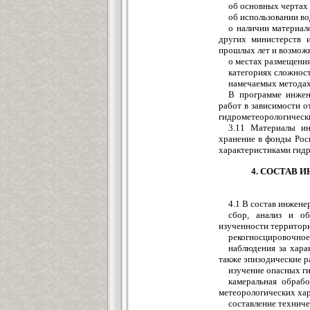
об основных чертах
об использовании во
о наличии материал
других министерств и
прошлых лет и возможн
о местах размещения
категориях сложнос
намечаемых методах
В программе инжен
работ в зависимости 
гидрометеорологическ
3.11 Материалы ин
хранение в фонды Рос
характеристиками гидр
4. СОСТАВ
4.1 В состав инжене
сбор, анализ и об
изученности территор
рекогносцировочное
наблюдения за хара
также эпизодические р
изучение опасных г
камеральная обрабо
метеорологических хар
составление техниче