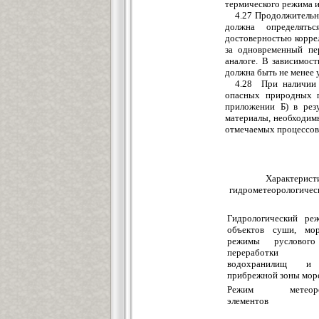
термического режима и
4.27 Продолжительн
должна определять
достоверностью корре
за одновременный пе
аналоге. В зависимос
должна быть не менее у
4.28 При наличии 
опасных природных п
приложении Б) в рез
материалы, необходимы
отмечаемых процессов 
Характерист
гидрометеорологичес
Гидрологический ре
объектов суши, мор
режимы руслового
переработки 
водохранилищ и
прибрежной зоны мор
Режим метеорол
элементов