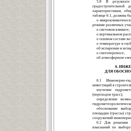
5.8 В результате
градостроительной 
характеристикам, об
таблице 6.1, должны б
о микроклиматическ
режиме различных уча
о световом климате;
о вертикальном расп
о газовом составе в
о температуре и глу
об испарении и испа
о снегопереносе;
об атмосферном элек
6. ИНЖ
ДЛЯ ОБОСНО
6.1 Инженерно-ги
инвестиций в строите
изучение гидромет
(переходов трасс);
определение возмо
гидрометеорологически
обоснование выбор
площадки (трассы) ст
сооружений инженерн
6.2 Для решения п
изысканий по выбору