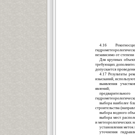
4.16 Рекогносц
гидрометеорологичес
независимо от степени
Для крупных объект
требующих дополнител
допускается проведени
4.17 Результаты ре
изысканий, используют
выявления участко
явлений;
предварительног
гидрометеорологически
выбора наиболее бл
строительства (направ
выбора водного объе
выбора мест распол
и метеорологических 
установления меток
уточнения гидравл