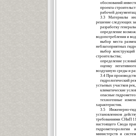
обоснований инвести
проекта строительст
рабочей документац
3.3 Материалы инж
решение следующих за
разработку генеральн
определение возмож
водопотребления и вод
выбор места разме
неблагоприятных гидр
выбор конструкций
строительства;
определение услови
оценку негативног
воздушную среды и ра
3.4 При производст
гидрологический реж
устьевых участков рек
климатические услов
опасные гидрометео
техногенные измен
характеристик.
3.5 Инженерно-ги
установленном действ
требованиями СНиП 11
настоящего Свода пра
гидрометеорологии 
министерств и систе