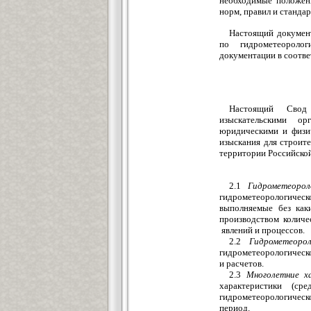
необходимые положени
норм, правил и стандар
Настоящий докумен
по гидрометеороло
документации в соотве
Настоящий Свод пр
изыскательскими ор
юридическими и физи
изыскания для строит
территории Российско
2.1
Гидрометеорол
гидрометеорологиче
выполняемые без каки
производством количе
явлений и процессов.
2.2
Гидрометеоро
гидрометеорологическ
и расчетов.
2.3
Многолетние х
характеристики (ср
гидрометеорологичес
период.