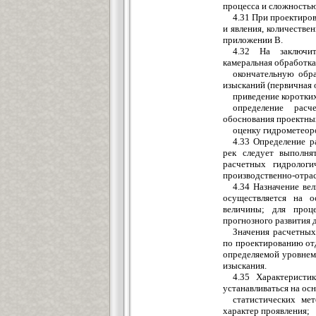
процесса и сложность
4.31 При проектиро
и явления, количеств
приложении В.
4.32 На заключит
камеральная обработк
окончательную обр
изысканий (первичная 
приведение коротки
определение расч
обоснования проектны
оценку гидрометеоро
4.33 Определение р
рек следует выполня
расчетных гидрологи
производственно-отра
4.34 Назначение ве
осуществляется на о
величины; для проце
прогнозного развития 
Значения расчетных
по проектированию от
определяемой уровнем
изыскания.
4.35 Характеристи
устанавливаться на осн
статистических ме
характер проявления;