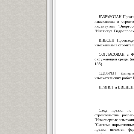
РАЗРАБОТАН Произв
изысканиям в строит
институтом "Энерго
"Институт Гидропроек
ВНЕСЕН Производс
изысканиям в строител
СОГЛАСОВАН с Фед
окружающей среды (пис
185).
ОДОБРЕН Департа
изыскательских работ Г
ПРИНЯТ и ВВЕДЕН В 
Свод правил по п
строительства разр
"Инженерные изыскани
"Система нормативных
правил является фе