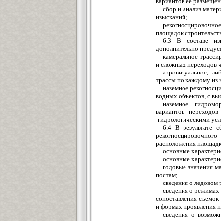
вариантов её размещен
сбор и анализ матер
изысканий;
рекогносцировочно
площадок строительств
6.3 В составе из
дополнительно предус
камеральное трасси
и сложных переходов 
аэровизуальное, ли
трассы по каждому из
наземное рекогносци
водных объектов, с вы
наземное гидромо
вариантов переходо
-гидрологическими усл
6.4 В результате с
рекогносцировочно
расположения площадки
основные характери
основные характерис
годовые значения м
постам;
сведения о ледовом 
сведения о режимах
сопоставления съемок 
и формах проявления н
сведения о возмож