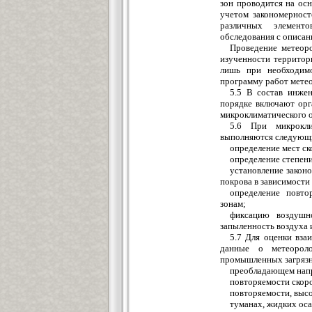
зон проводится на ос
учетом закономерност
различных элементо
обследования с описан
Проведение метеор
изученности территор
лишь при необходимо
программу работ мете
5.5 В состав инже
порядке включают орг
микроклиматического о
5.6 При микрокли
выполняются следующ
определение мест ск
определение степен
установление закон
покрова в зависимости
определение повто
зонам;
фиксацию воздушно
запыленность воздуха и
5.7 Для оценки вз
данные о метеороло
промышленных загрязне
преобладающем напр
повторяемости скоро
повторяемости, выс
туманах, жидких оса