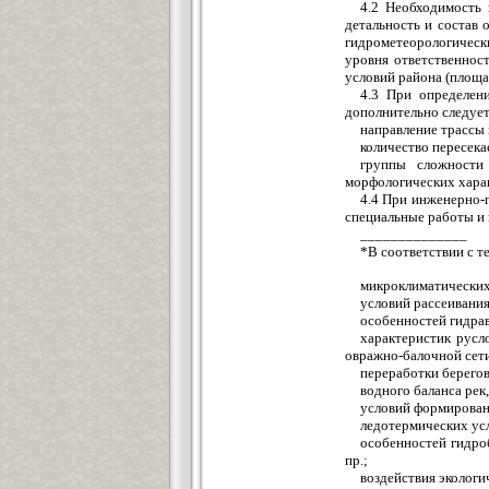
4.2 Необходимость 
детальность и состав
гидрометеорологическ
уровня ответственнос
условий района (площа
4.3 При определен
дополнительно следует
направление трассы
количество пересек
группы сложности
морфологических хара
4.4 При инженерно-
специальные работы и
______________
*В соответствии с т
микроклиматических
условий рассеивания
особенностей гидра
характеристик русл
овражно-балочной сет
переработки берего
водного баланса рек
условий формировани
ледотермических ус
особенностей гидро
пр.;
воздействия эколог