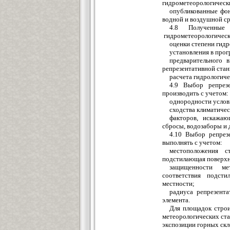
гидрометеорологическ
опубликованные фон
водной и воздушной ср
4.8 Полученные
гидрометеорологически
оценки степени гид
установления в про
предварительного 
репрезентативной станц
расчета гидрологиче
4.9 Выбор репрезе
производить с учетом:
однородности услов
сходства климатичес
факторов, искажаю
сбросы, водозаборы и д
4.10 Выбор репрезе
выполнять с учетом:
местоположения с
подстилающая поверхнос
защищенности ме
соответствия подст
местности;
радиуса репрезент
элемента.
Для площадок строи
метеорологических ста
экспозиции горных скл