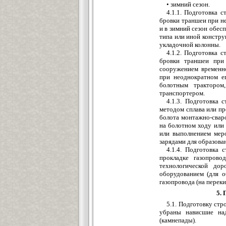
• зимний сезон.
4.1.1. Подготовка 
бровки траншеи при не
и в зимний сезон обес
типа или иной констр
укладочной колонны.
4.1.2. Подготовка 
бровки траншеи при 
сооружением временно
при неоднократном ег
болотным трактором
транспортером.
4.1.3. Подготовка 
методом сплава или пр
болота монтажно-свар
на болотном ходу или 
или выполнением мер
зарядами для образова
4.1.4. Подготовка 
прокладке газопрово
технологической дор
оборудованием (для о
газопровода (на переки
5.
5.1. Подготовку стр
убраны нависшие на
(камнепады).