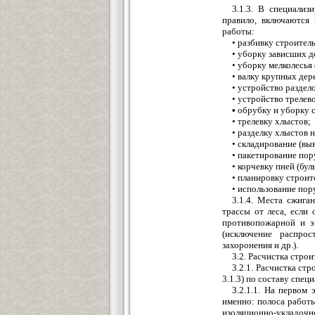
3.1.3. В специализ
правило, включаются 
работы:
• разбивку строител
• уборку зависших д
• уборку мелколесья 
• валку крупных дер
• устройство разде
• устройство трелев
•
обрубку и уборку с
• трелевку хлыстов;
• разделку хлыстов 
• складирование (вы
• пакетирование пор
• корчевку пней (бу
• планировку строит
• использование пор
3.1.4. Места сжига
трассы от леса, если
противопожарной и эк
(исключение распрос
захоронения и др.).
3.2. Расчистка строи
3.2.1. Расчистка ст
3.1.3) по составу спец
3.2.1.1. На первом
именно: полоса работ
изоляционно-укладочно