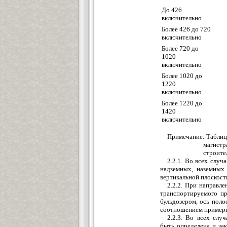
До 426
включительно
Более 426 до 720
включительно
Более 720 до
1020
включительно
Более 1020 до
1220
включительно
Более 1220 до
1420
включительно
Примечание. Таблиц
магист
строите
2.2.1. Во всех случ
надземных, наземных 
вертикальной плоскост
2.2.2. При направл
транспортируемого пр
бульдозером, ось поло
соотношением примерно
2.2.3. Во всех слу
быть определена и за