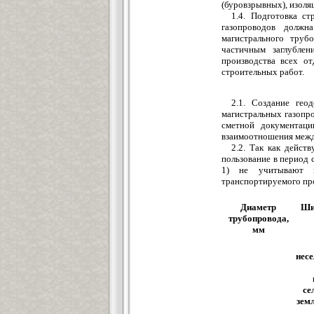
(буровзрывных), изоля
1.4. Подготовка с
газопроводов должн
магистрального труб
частичным заглублен
производства всех о
строительных работ.
2.1. Создание гео
магистральных газопро
сметной документаци
взаимоотношения межд
2.2. Так как дейс
пользование в период 
1) не учитывают н
транспортируемого про
Диаметр
Ши
трубопровода,
мм
нес
се
зем