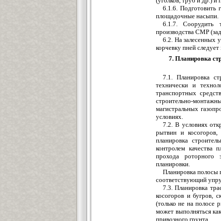
(уголков, труб и др.) 
6.1.6. Подготовить
площадочные насыпи.
6.1.7. Соорудить 
производства СМР (зад
6.2. На залесенных 
корчевку пней следует
7. Планировка ст
7.1. Планировка с
технически и технол
транспортных средст
строительно-монтажны
магистральных газо
условиях.
7.2. В условиях отк
рытвин и косогоров,
планировка строител
контролем качества 
прохода роторного э
планировки.
Планировка полосы 
соответствующий упруг
7.3. Планировка тра
косогоров и бугров, 
(только не на полосе
может выполняться как
привозного грунта.