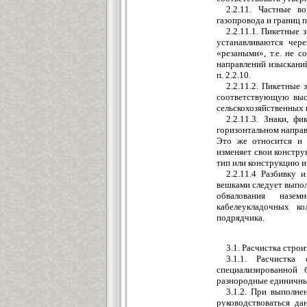
2.2.11. Частные в
газопровода и границ 
2.2.11.1. Пикетные 
устанавливаются чере
«резаными», т.е. не 
направлений изыскани
п. 2.2.10.
2.2.11.2. Пикетные
соответствующую выс
сельскохозяйственных к
2.2.11.3. Знаки, 
горизонтальном направ
Это же относится и 
изменяет свои констру
тип или конструкцию и
2.2.11.4 Разбивку 
вешками следует выпол
обвалования назе
кабелеукладочных к
подрядчика.
3.1. Расчистка строи
3.1.1. Расчистка
специализированной 
разнородные единичны
3.1.2. При выполне
руководствоваться д