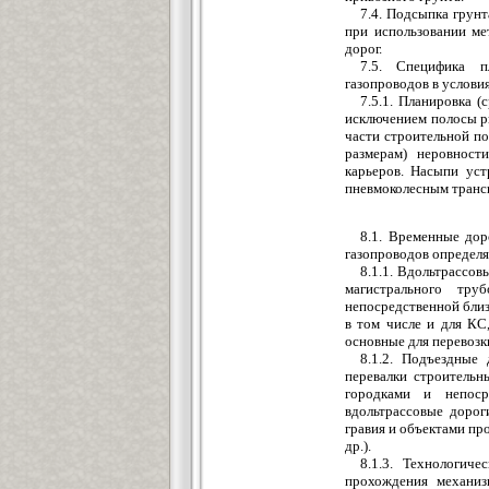
7.4. Подсыпка грун
при использовании ме
дорог.
7.5. Специфика п
газопроводов в услови
7.5.1. Планировка (
исключением полосы р
части строительной по
размерам) неровност
карьеров. Насыпи ус
пневмоколесным транс
8.1. Временные дор
газопроводов определ
8.1.1. Вдольтрассов
магистрального тру
непосредственной близ
в том числе и для КС
основные для перевозк
8.1.2. Подъездные
перевалки строитель
городками и непоср
вдольтрассовые дорог
гравия и объектами пр
др.).
8.1.3. Технологич
прохождения механиз