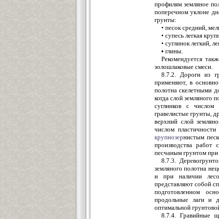
профилям земляное пол
поперечном уклоне дна
грунты:
• песок средний, ме
• супесь легкая круп
• суглинок легкий, 
•
глины.
Рекомендуется так
золошлаковые смеси.
8.7.2. Дороги из 
применяют, в основно
полотна скелетными до
когда слой земляного п
суглинков с числом
гравелистые грунты, д
верхний слой земляно
числом пластичности
крупнозер
нистым песк
производства работ 
песчаным грунтом при 
8.7.3. Деревогрунт
земляного полотна не
и при наличии лесо
представляют собой сп
подготовленном осно
продольные лаги и д
оптимальной грунтовой
8.7.4. Гравийные 