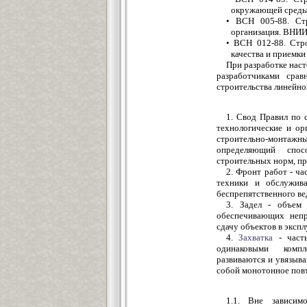
окружающей среды
• ВСН 005-88. Стр
организация. ВНИИ
• ВСН 012-88. Стр
качества и приемки
При разработке нас
разработчиками срав
строительства линейно
1. Свод Правил по 
технологические и ор
строительно-монтаж
определяющий спос
строительных норм, пр
2. Фронт работ - ча
техники и обслужив
беспрепятственного ве
3. Задел - объем 
обеспечивающих непр
сдачу объектов в эксп
4.
Захватка
- часть
одинаковыми компл
развиваются и увязыв
собой монотонное пов
1.1. Вне зависим