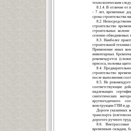
технологическим следу
8.1.4. В отличие от
- 7 лет, временные д
срока строительства м
8.2. Непосредственн
строительство времен
строительных колонн 
сезонно обводняемых 
8.3. Наиболее прак
строительной техники 
Применение иных конс
инвентарных бревенча
рекомендуется (сложн
присоса, поломка щитов
8.4. Предварительн
строительство времен
после выполнения соо
8.5. Не рекомендуе
соответствующие дей
надлежащих сертифи
синтетических мате
круглогодичного со
конструкции ГПИ и др.
Дороги указанных к
транспорта (плетевоз
дорогого ручного труд
8.6. Внетрассовые
временным складам, б