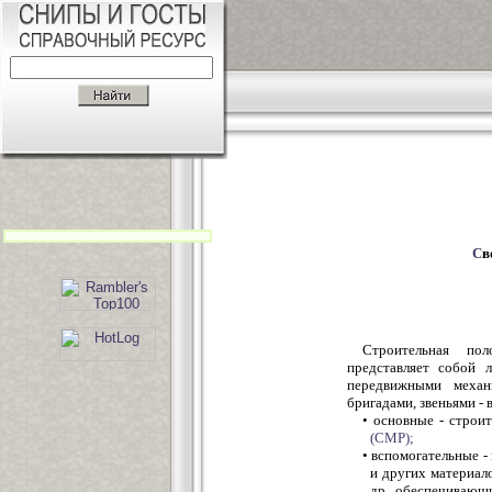
С
в
Строительная пол
представляет собой 
передвижными механ
бригадами, звеньями - 
• основные - строи
(СМР);
• вспомогательные -
и других материало
др., обеспечивающ