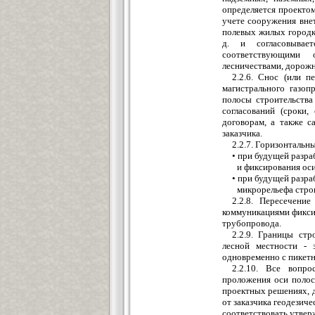
определяется проектом
учете сооружения вне
полевых жилых городко
д. и согласовывает
соответствующими о
лесничествами, дорожн
2.2.6. Снос (или п
магистрального газоп
полосы строительства
согласований (сроки,
договорам, а также с
заказчика.
2.2.7. Горизонтальн
• при будущей разр
и фиксирования оси
• при будущей разра
микрорельефа стро
2.2.8. Пересечени
коммуникациями фикси
трубопровода.
2.2.9. Границы ст
лесной местности - 
одновременно с пикетны
2.2.10. Все вопр
проложения оси полос
проектных решениях, 
от заказчика геодезич
соответствовать утве