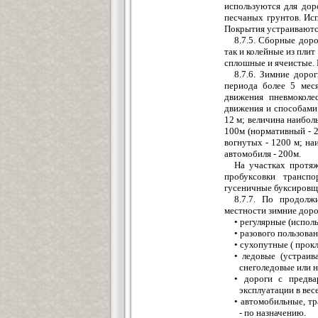
используются для дор
песчаных грунтов. Ис
Покрытия устраиваются
8.7.5. Сборные дор
так и колейные из пли
сплошные и ячеистые. 
8.7.6. Зимние доро
периода более 5 мес
движения пневмоколес
движения и способами
12 м; величина наибол
100м (нормативный - 
вогнутых - 1200 м; на
автомобиля - 200м.
На участках протяж
пробуксовки трансп
гусеничные буксировщ
8.7.7. По продолж
местности зимние доро
• регулярные (исполь
• разового пользован
• сухопутные ( прок
• ледовые (устраи
снеголедовые или н
• дороги с предва
эксплуатации в вес
• автомобильные, тр
- по назначению.