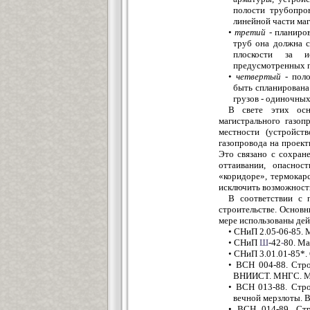
полости трубопро
линейной части ма
•
третий -
планиров
труб она должна с
плоскости за и
предусмотренных п
•
четвертый -
поло
быть спланирована
грузов - одиночны
В свете этих осн
магистрального газоп
местности (устройст
газопровода на проект
Это связано с сохран
оттаивании, опаснос
«коридоре», термокар
исключить возможност
В соответствии с
строительстве. Основ
мере использованы де
• СНиП 2.05-06-85.
• СНиП
Ш
-42
-
80. Ма
• СНиП 3.01.01-85*.
• ВСН 004-88. Стро
ВНИИСТ. МНГС. М.
• ВСН 013-88. Стр
вечной мерзлоты.
• ВСН 014-89. Стр