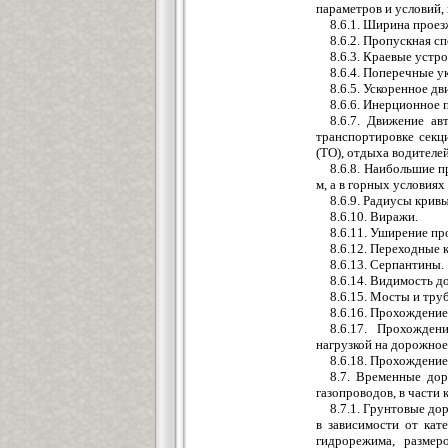
параметров и условий,
8.6.1. Ширина проез
8.6.2. Пропускная с
8.6.3. Краевые устр
8.6.4. Поперечные у
8.6.5. Ускоренное д
8.6.6. Инерционное 
8.6.7. Движение ав
транспортировке секц
(ТО), отдыха водителей
8.6.8. Наибольшие 
м, а в горных условиях 
8.6.9. Радиусы кривы
8.6.10. Виражи.
8.6.11. Уширение пр
8.6.12. Переходные 
8.6.13. Серпантины.
8.6.14. Видимость д
8.6.15. Мосты и тру
8.6.16. Прохождение
8.6.17. Прохожден
нагрузкой на дорожно
8.6.18. Прохождение
8.7. Временные дор
газопроводов, в части
8.7.1. Грунтовые до
в зависимости от кат
гидрорежима, размер