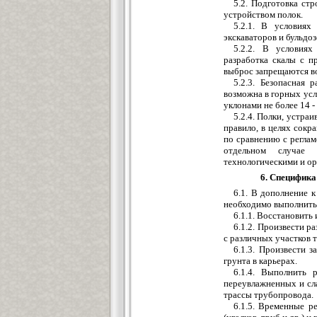
5.2. Подготовка ст
устройством полок.
5.2.1. В условия
экскаваторов и бульдоз
5.2.2. В условиях
разработка скалы с п
выброс запрещаются во
5.2.3. Безопасная
возможна в горных усл
уклонами не более 14 -
5.2.4. Полки, устра
правило, в целях сок
по сравнению с регла
отдельном случае 
технологическими и ор
6. Специфика
6.1. В дополнение к
необходимо выполнить
6.1.1. Восстановить
6.1.2. Произвести р
с различных участков 
6.1.3. Произвести 
грунта в карьерах.
6.1.4. Выполнить 
переувлажненных и сл
трассы трубопровода.
6.1.5. Временные р