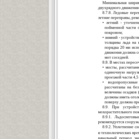
Минимальная ширин
двухрядного движения
8.7.8. Ледовые пере
летние переправы, рек
• летний - уточнен
пойменной части п
покровом;
• зимний - устройст
толщины льда на 
порядка 20 ми исп
движения должна с
мот соседней.
8.8. В местах пере
• мосты, рассчитан
одиночную нагрузк
проезжей части 4,5
• водопропускные
рассчитаны на бе
величины осадков 
должны иметь оголо
поверху должна пр
8.9. При устройс
мохорастительного пок
8.9.1. Льдоснегов
рекомендуется сооружа
8.9.2. Уплотнение с
и технологических врем
начальный период эк