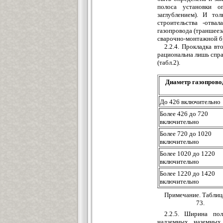
полоса установки 
заглублением). И то
строительства -отва
газопровода (траншеез
сварочно-монтажной бр
2.2.4. Прокладка в
рациональна лишь спр
(табл.2).
Диаметр газопрово
До 426 включительно
Более 426 до 720
включительно
Более 720 до 1020
включительно
Более 1020 до 1220
включительно
Более 1220 до 1420
включительно
Примечание. Таблиц
73.
2.2.5. Ширина пол
надземных, наземных