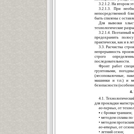
3.2.1.2. На втором 
3.2.1.3. При необ
непосредственной бли
быть спилены с оставле
Для вывозки хлыс
технологические разрыв
3.2.1.4. Поэтапный 
предохранить полос
практически, как и в ле
3.3. Расчистка стр
непрерывность произв
строго определен
последовательности.
Фронт работ специ
грунтовыми, погодны
(лесоповалочные, пак
машинки и т.п.) и м
безопасности (особенн
4.
4.1. Технологическ
для прокладки магистр
во-первых,
от техно
•
с бровки траншеи;
• методом сплава по
• методом протаскив
во-вторых,
от сезон
• летний сезон;