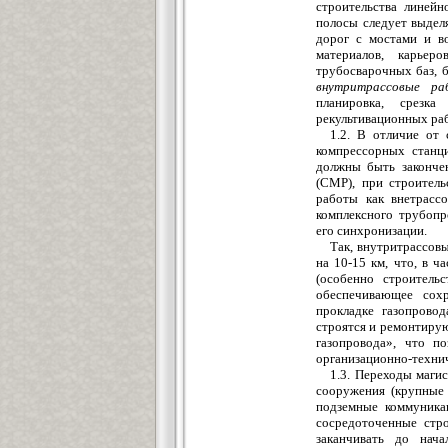
строительства линейн
полосы следует выдел
дорог с мостами и во
материалов, карьер
трубосварочных баз, 
внутритрассовые р
планировка, срезка
рекультивационных рабо
1.2. В отличие от
компрессорных станци
должны быть законче
(СМР), при строитель
работы как внетрассо
комплексного трубопр
его синхронизации.
Так, внутритрассов
на 10-15 км, что, в 
(особенно строитель
обеспечивающее сох
прокладке газопрово
строятся и ремонтирую
газопровода», что п
организационно-техни
1.3. Переходы маги
сооружения (крупные 
подземные коммуникац
сосредоточенные стр
заканчивать до нача