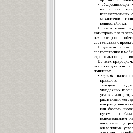
• обслуживающие -
выполнения пр
вспомогательных с
механизмов, соц
ценностей и т.п.
В этом плане под
магистрального газопр
цель которого - обе
соответствии с проект
Подготовительные р
соответственно к моб
строительного произво
Во всех природно-к
газопроводов при по
принципа:
•
первый -
нанесени
принцип);
•
второй -
подгот
укладочных колонн
условия для разгр
различными метод
или раздельным сп
или базовой изоля
путем его балла
использованием н
анкерными устро
аналогичные усло
арматуры, устрой