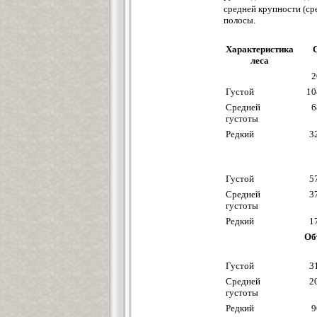
средней крупности (ср
полосы.
Характеристика
леса
2
Густой
10
Средней
6
густоты
Редкий
3
Густой
5
Средней
3
густоты
Редкий
1
Об
Густой
3
Средней
2
густоты
Редкий
9