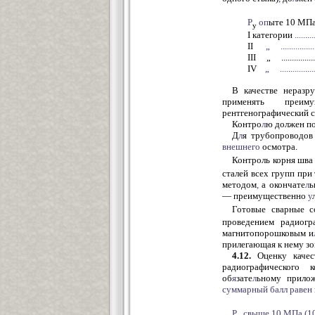
Р
оп
ыте 10 МП
y
I категории
.........
II
„
...............
III „ ....................
IV
„
................
В качестве неразр
применять преи
рентгенографический с
Контро
л
ю должен по
Д
л
я трубопроводов 
внешнего
осмотра.
Контроль корня шва
сталей всех групп при
методом
,
а окончате
л
ь
— преимущественно
у
Готовые сварные 
проведением радиогр
магнитопорошковым и
прилегающая к нему зо
4.12.
Оценку качес
радиографического 
об
я
зате
л
ьному прило
суммарный балл равен 
Р
свыше 10 МПа (10