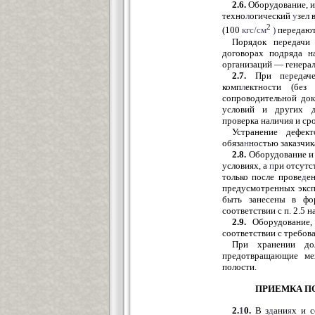
2.6.
Оборудование, и
техно
л
огический
у
зел
2
(100
кгс/см
)
передают
Порядок п
е
редачи
договорах подряда н
организаций — генер
2.7.
При п
е
редач
комп
л
ектности (без
сопроводительной док
условий и других до
проверка наличия и ср
Устранение дефек
обяза
н
ностью заказчик
2.8.
Оборудование и 
условиях, а
п
ри отсутс
только после прове
д
е
предусмотренных эксп
быть занесены в фо
соответствии с п. 2.5 
2.9.
Оборудование,
соответствии с требов
При хранении до
предотвращающие мех
полости.
ПРИЕМКА П
2.
1
0.
В з
д
ани
я
х и 