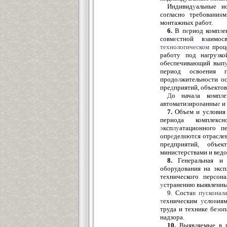
Индивид
у
альные и
согласно требовани
я
м
монтажных работ.
6.
В п
е
риод комп
л
е
совм
е
стной в
з
аимос
технологическом
проце
работу под нагру
з
ко
обеспечивающий вып
период освоения 
продо
л
жительности о
пре
д
приятий, объектов
Д
о нача
л
а комп
л
автомати
з
иро
в
анны
е
и 
7.
Объем и условия
периода комплекс
э
ксп
лу
атационного п
опр
е
дел
я
ются отрасле
предприятий, объе
министерствами и вед
8.
Генеральная и
оборудования на эксп
технического персона
у
странению выявленны
9. Соста
в
пусконал
т
ехническим
у
сло
в
ия
труда и технике бе
з
оп
надзора.
10.
Выяв
л
яемые в 