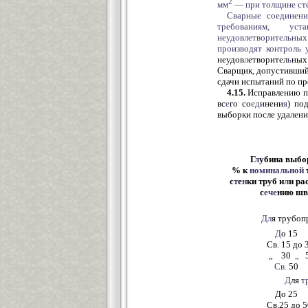
2
мм
— при толщине сте
Сварные соединени
требованиям, ус
неудовлетворительных
производят контроль
неудов
л
етворител
ь
ных
Сварщик, допустивший 
сдачи испытаний по п
4.15.
Исправлению п
вс
е
го со
ед
инени
я
) по
выборки после удалени
Г
л
убина выбо
% к
номинальной
с
т
е
н
ки труб и
л
и ра
с
ече
нию шв
Дл
я трубоп
Д
о 15
Св. 15 до 3
„ 30
„
5
Св.
50
Д
ля
т
До 25
Св.25 до 5