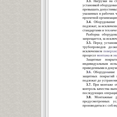
3.3.
Нагрузки на с
установкой оборудова
превышать допустимых
указанных в рабочих 
проектной организацие
3.4.
Оборудование 
подлежат, за исключен
стандартами и тех
н
иче
Разборка оборудов
запрещается, за исклю
3.5.
Перед установк
трубопроводов до
л
ж
исключени
е
м
поверхно
процессе
монтажа
и
эк
Защитные покрыт
индивидуальным испы
приведенными в докум
3.
6
.
Оборудо
в
ание 
защитных покры
т
ий 
подлежат до устран
е
ни
3.7.
При монтаже о
контроль качества вы
последующих операци
3.8.
Монтажные ра
предусмотренных ус
производиться с соб
л
ю