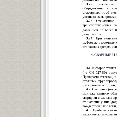
3.22.
Стеклянные т
оборудования, а так
стеклянных труб мет
устанавлива
т
ь проклад
3.23.
Стеклянные т
транспортируемых са
дав
л
ением не бо
л
ее 
допускаетс
я
.
3.24.
При монтаже
муфтовые разъемные 
стойкими к средам
,
исп
4.
СВАРНЫЕ
И
4.1.
К сварке стыков
(по СН
5
27-80)
допу
Правилами аттестации
стальных трубопров
у
казанной аттестации,
4.2.
С
в
арщики (по л
монтаже данного
о
бъ
сварщики в с
лу
чаях п
от наличия у них док
тождественных с теми,
4.3.
Пробные стыки 
механическим испытан