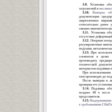
3.9.
Установка обо
з
а
гр
я
зн
е
ний и
масляны
3.10.
Выверка
об
документации предпр
закрепленных марка
относительно ранее 
связано кинематически
3.1
1
.
Установка обо
отсутствие деформаций
3.12.
Опорная по
в
ер
регулировочные винт
подушки
,
металлически
3.13.
При использо
э
л
ементов в целях 
производить предвар
технич
е
ской докум
е
н
материа
л
ом подливки 
При использовании
гаек производят до под
После выверки и з
проверки его установки
3.
1
4.
Подливка обо
позднее 48 ч пос
л
е 
представителя.
3.15.
Выдерживание
с
требованиями
СНиП