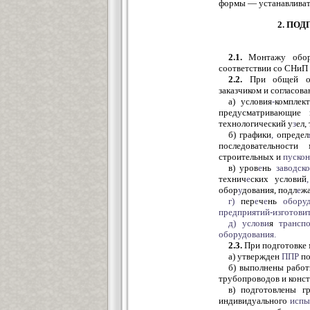
формы — устанавливат
2. ПО
2.1.
Монтажу обор
соответствии со СНиП 
2.2.
При общей ор
заказчиком и согласо
а) условия
-
комплек
предусматривающие 
технологический у
з
ел,
б) графики
,
определ
последовательности 
строительных и
пуско
в) уров
е
нь
заводско
технич
е
ских условий
,
обор
у
дования, подл
е
ж
г)
пер
е
ч
е
нь
оборуд
предприятий-изготовит
д)
услови
я
трансп
оборудования.
2.3.
При подготовке 
а) утвержден
ППР
по
б) выполнены работ
трубопроводов и конст
в) подготовлены г
индивидуального
испы