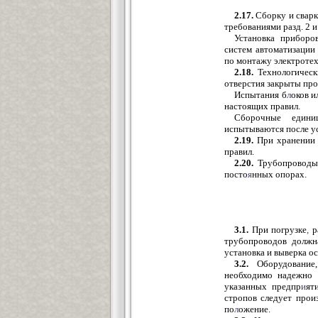
2.17.
Сборку и сварк
требованиями разд. 2 
Установка приборов
систем автоматизации
по монтажу электротех
2.18.
Технологическ
отверстия закрыты про
Испытания б
л
оков 
настоящих правил.
Сборочные едини
испытываются после ус
2.19.
При хранении 
правил.
2.20.
Трубопроводы
посто
я
нных опорах.
3.1.
При погрузке
,
р
трубопроводов должн
установка и выверка о
3.2.
Оборудование,
необходимо надежно
указанных предпр
и
ят
стропов следует прои
по
л
ожение.