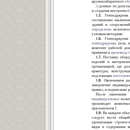
крупногабаритного
об
г)
д
а
нные по допуск
и создания внутренн
ей
1
.5.
Генподрядчик 
составлению заключен
зданий и сооружений
определены
воз
м
ож
н
о
узловым мето
1
.6.
Генподрядчик 
генподрядчика
(и
л
и, 
комп
л
ект рабочей док
принятии к
производст
1
.7.
Поставку обору
изделий и материало
организацией, где до
арматуры, конструкц
под
л
ежащие
изготовл
1
.8.
Окончанием раб
завершение индивиду
прави
л
, и подписание 
После окончания 
индивидуальных
испыт
производит комплек
при
л
ожен
и
ем 1.
1.9.
На каждом объек
с
л
едует вести общий
организации строите
л
виды и содержание к