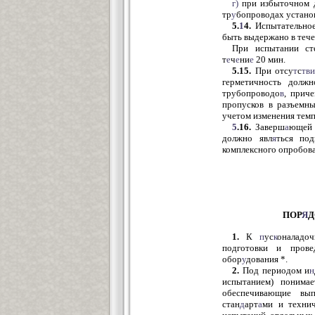
г)
при избыточном 
тр
у
бопроводах устано
5.
1
4.
Испытательное
быть выдержано в тече
При испытании ст
т
е
ч
е
ни
е
20 мин.
5.15.
При отсу
т
с
тви
герметичность должн
трубопроводо
в
, прич
пропусков в разъемн
учетом изменения темп
5
.16.
Заверш
а
ющей 
должно явл
я
ться по
комплексного опробова
ПОР
Я
Д
1.
К
п
ус
к
оналадоч
подготовки и прове
обор
у
дования *.
2.
Под периодом и
н
испытанием) понима
обеспечивающие вып
стан
д
арт
а
ми и техни