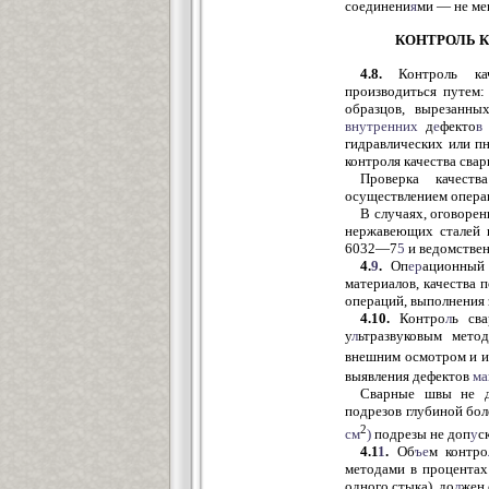
соединени
я
ми — не мен
КОНТРОЛЬ 
4.8.
Контроль кач
производиться путем:
образцов, вырезанны
внутренних
д
е
фекто
в
гидравлических или п
контроля качества св
Проверка качест
осуществлением опера
В случаях, оговорен
нержавеющих сталей 
6032—7
5
и ведомстве
4.
9
.
Оп
ер
ационный
материалов, качества 
операций, выполнения 
4.10.
Контро
л
ь св
у
л
ьтразвуковым мето
внешним осмотром и 
выявления дефектов
ма
Сварные швы не 
подрезов глубиной бо
2
см
)
подрезы не доп
у
с
4.1
1
.
Об
ъе
м контро
методами в процента
одного стыка)
,
до
л
жен 