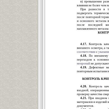
в) превышении разн
влияния не более чем н
При разности в 
подвергать термическ
после повторной терми
и осно
в
ного м
е
талла 
после последней ко
наплавленного металла
КОНТР
4.17.
Контроль каче
внешнего осмотра, а т
соответствии
с
указани
4.18.
По внешнему 
переходом к основно
непропай
не допускают
4.19.
Дефектные ме
повторным испытани
е
КОНТРОЛЬ КАЧ
4.20.
Контро
л
ь ка
входной
,
операционный
проверку качества сва
4.21.
При входном к
материалов и изделий 
документов.