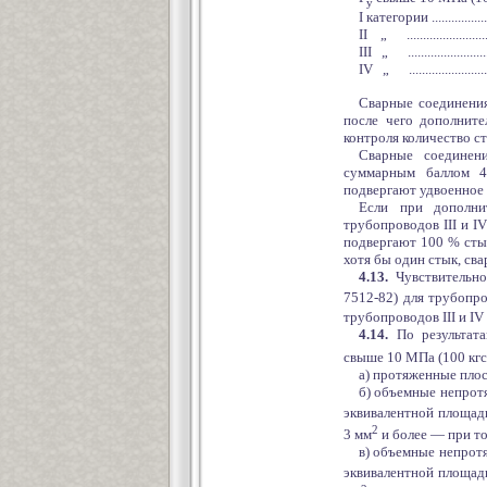
y
I категории ....................
II „ ...........................
III „ ...........................
IV „ ...........................
Сварные соединения
после чего дополните
контроля количество с
Сварные соединени
суммарным баллом 4
подвергают удвоенное 
Если при дополни
трубопроводов III и I
подвергают 100 % сты
хотя бы один стык, св
4.13.
Чувствительно
7512-82) для трубопр
трубопроводов III и IV
4.14.
По результата
свыше 10 МПа (100 кгс
а) протяженные пло
б) объемные непрот
эквивалентной площад
2
3 мм
и более — при т
в) объемные непрот
эквивалентной площад