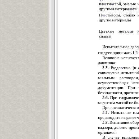
пл
а
стм
а
ссой, эмалью 
другими материа
л
ами
П
ла
стмассы
,
стекло 
другие материалы
Цветные метал
л
ы 
сплавы
Испытательное давл
следует принимать 1,
5
Величина испытател
давлению.
5.5.
Разде
л
ение (в 
совмещение испытаний
мыльным растворо
осуществляющая исп
документации. При 
безопасности, против
5.6.
При гидравличе
мо
л
отком массой не бо
При пневматическо
м
5
.7.
Испытание п
л
производить не ранее ч
5.8.
Испытание обору
надзора
,
до
л
жно произ
органами.
В случае выявле
н
и