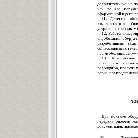
дополнительные, не п
и
л
и по его пор
у
че
оформ
л
е
нн
ой в устано
11.
Дефекты
обор
комп
л
екс
н
ого опробо
устранены зак
а
зчиком 
12.
Работы и мероп
опробовани
я
обор
у
до
разр
а
ботанным з
а
ка
согл
а
сов
а
нным с гене
при н
е
обходимости —
13.
Компл
е
ксн
ое
п
е
рсоналом заказчи
подр
я
дчика, проектны
персон
ала пр
е
дприя
т
и
ОФ
При монт
а
же обору
передан
а
рабочей ком
документация, привед
№
Док
у
м
е
н