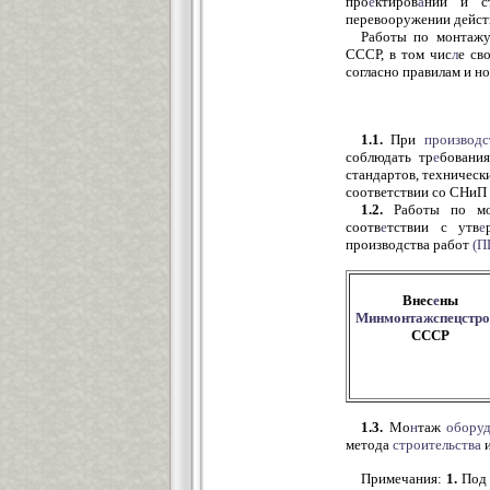
про
е
ктиров
а
нии и ст
перевооружении дейс
Работы по монтажу
СССР, в том чис
л
е св
согласно правилам и 
1.1.
При
производс
соблюдать тр
е
бовани
стандартов, техничес
соответствии со СНиП 
1.2.
Работы по мон
соотв
е
тствии с утв
е
производства работ
(П
Внес
е
ны
Минмонтажспецстро
СССР
1.3.
Мо
н
таж
обору
метода
строительства
Примечания:
1.
Под 