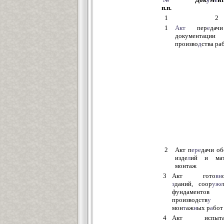
п.п.
1
2
1
Акт
пер
е
дач
документа
произво
д
ства ра
2
Акт п
ере
дачи об
изде
л
ий и мат
монтаж
3
Акт гото
вн
з
даний, соор
уже
фундаменто
производств
у
мон
т
аж
н
ых р
а
бот
4
Акт испыта