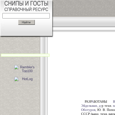
РАЗР
А
БОТАНЫ
В
Эйдельман,
д-
р техн.
н
Оботуров,
Ю. В. Попо
СССР (канд. техн. наук