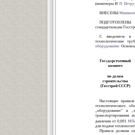
(инженеры И.
П.
Петру
ВНЕСЕНЫ
Минмонт
ПОДГОТО
В
ЛЕНЫ 
стандартиза
ц
ии Госст
С введени
е
м в д
технологические тру
оборудование.
Основ
н
Гос
у
д
а
рст
в
енный
комитет
по делам
с
т
роите
л
ьства
(
Госстрой СССР)
Настоящие правила
технологического об
„оборудовани
е
" и „т
транспортирования и
давлении от 0,001
МП
для подачи теплоносит
Прави
л
а должны со