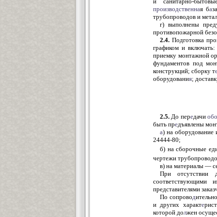
и санитарно-бытов
производственна
я б
а
з
трубопроводов и мета
г) выполнены пред
противопожарной безо
2.4.
Подготовка про
графиком и включать:
приемку монтажной ор
фундаментов под мон
конструкций; сборку т
оборудовани
я
; достав
2.5.
До пер
е
дачи
об
быть пр
е
дъявлены мон
а
) на оборудование
24444-80;
б) на сборочные е
чертежи трубопровод
в) на материалы — 
При отсутствии д
соответствующими 
представителями заказ
По сопрово
д
ительн
и других характ
е
рис
которой до
л
жен осуще