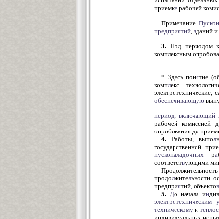
испытаний отдельны
приемк
е
рабочей комис
Примечание.
Пуско
предприятий
,
з
даний и
3.
Под периодом к
комплексным опробова
_____________
* Здесь пон
я
тие (о
комп
л
екс технологи
электротехнические, с
обеспечивающую
выпу
период, включающий 
рабочей комиссией д
опробования до приемк
4.
Работы
,
выпо
л
государственной при
пусконаладочных
р
а
соответст
в
ующими мин
Продолжительност
продо
л
жите
л
ьности о
предпри
я
тий
,
объекто
в
5.
Д
о начала и
н
ди
электротехническим
техническому
и
тепло
индивидуальных испыт