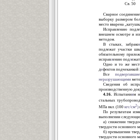
Св. 50
Сварное соединение,
выборку размером бол
место вварена „катушка
Исправлению подле
внешнем осмотре и из
методом.
В стыках
,
забрако
подлежат участки шв
обязательному прилож
исправ
л
ению под
л
ежа
Одно и то же мест
д
е
фектов подчеканкой 
Все
подвергавшие
неразрушающими
мето
Сведения об испр
производственную док
4.16.
Испытани
я
м н
стальных трубопрово
2
МПа вкл. (100
кгс/см
)
По результатам изм
выполнении следующих
а) снижении твердо
твердости основного м
б) превышении твер
твердости основного м