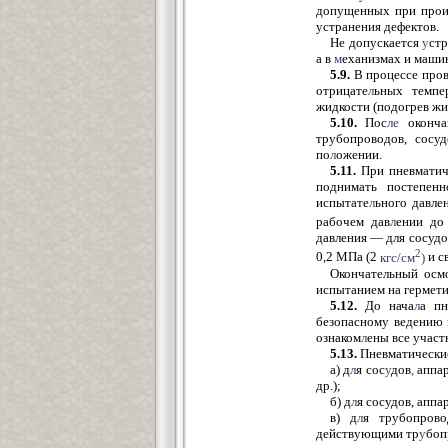
допущенных при прои
устранения дефектов.
Не допускается
у
стр
а в
м
еханизмах и маши
5.9.
В процессе про
отрицате
л
ьных темпе
жидкости (подогрев жи
5.10.
Пос
ле
оконча
трубопроводов, сосу
по
л
ожении.
5.11.
При пневматич
поднимать постепен
испытате
л
ьного давле
рабочем дав
л
ении до
давления — для сосудо
2
0,2 МПа (2
кгс/см
)
и с
Окончательный осм
испытанием на гермети
5.12.
До нача
л
а пн
безопасному ведению 
ознаком
л
ены все учас
5.13.
Пневматические
а) д
л
я сос
у
дов
,
аппар
др.);
б) д
л
я сосудов, аппа
в) д
л
я трубопрово
действующими тр
у
боп