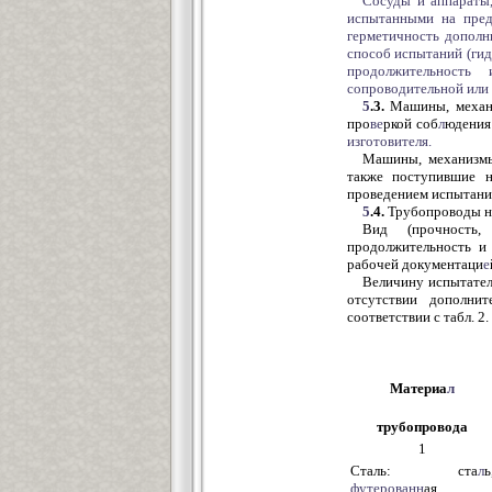
Сосуды и аппараты
испытанными на пред
герметичность дополн
способ испытаний (гид
продолжительность
сопроводительной или
5
.3.
Машины, механи
про
ве
ркой соб
л
юдения
изготовителя.
Машины, механизмы
также поступившие 
проведением испытани
5
.4.
Трубопроводы не
Вид (прочность, 
продолжительность и 
рабочей документаци
е
Величину испытате
отсутствии дополни
соответствии с табл. 2.
Материа
л
трубопровода
1
Сталь: ста
л
ь
футерованн
ая