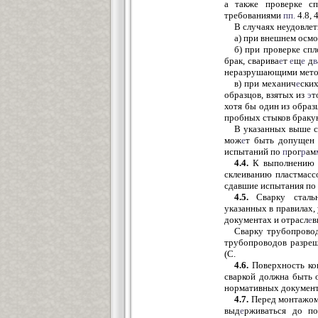
а также проверке с
требованиями
пп.
4.8, 
В случаях неудовлет
а) при внешнем осмо
б) при проверке сп
брак, сварива
е
т
е
щ
е
д
в
неразрушающими метод
в) при механич
е
ски
образцов, взятых из
э
т
хотя бы один из образ
пробных стыков браку
В указанных выше 
мож
е
т быть допущен 
испытаний по
п
рог
р
ам
4.4.
К выполнению н
склеиванию пластмас
сдавшие испытания по
4.5.
Сварку стальн
указанных в правилах,
документах и отрасл
е
в
Сварку трубопровод
трубопроводов разреш
(С.
4.6.
Поверхность кон
сваркой должна быть 
нормативных документ
4.7.
Перед монтажом
выд
е
рживаться до п