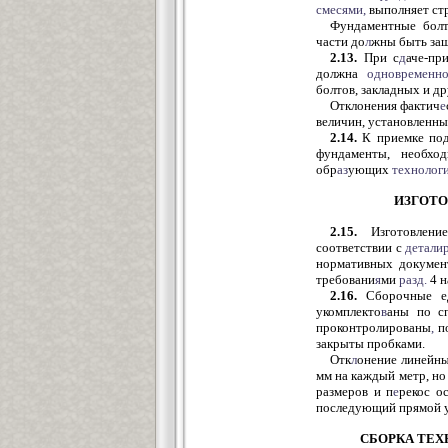
смесями,
выполняет ст
Фундаментные бол
части до
л
жны быть за
2.13.
При с
д
аче-пр
должна
одновременн
болтов, закладных и др
Отклонения фактич
е
величин, установленн
2.14.
К приемке по
фундаменты, необхо
обр
аз
ующих
технолог
ИЗГОТО
2.15.
Изготовлени
соответствии с
детали
нормативных докумен
требовани
я
ми
разд.
4 н
2.16.
Сборочные ед
укомплекто
в
аны по с
проконтролированы
,
п
закрыты пробками.
Отк
л
онение линейны
мм на каждый метр, но
размеров и п
е
рекос о
последующий прямой у
СБОРКА ТЕ