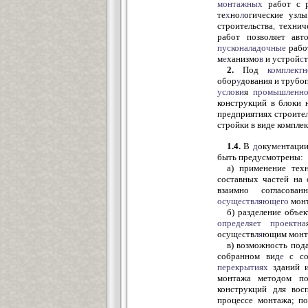
монтажных
работ с р
те
х
но
л
огические узл
строительства
,
технич
работ позволяет авт
пусконаладочные
рабо
м
е
ханизмо
в
и устрой
с
т
2.
Под
комплект
обор
у
дования и трубо
услови
я
промышленно
конструкций в блоки 
предприятиях строите
стройки в виде компле
1.4.
В
д
окум
е
нтаци
быть предусмотрены:
а) применение тех
составных частей на 
взаимно согласова
осуществляющего
монт
б) разделение объек
определяет
проектна
осущ
е
ствл
я
ющим мон
в) возможность под
собранном вид
е
с со
перекрытиях
зданий и
монтажа методом по
конструкций для вос
процессе монтажа; по