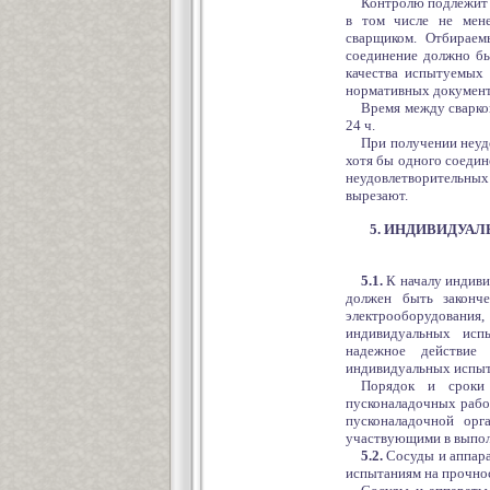
Контролю подлежит 
в том числе не мене
сварщиком. Отбираем
соединение должно бы
качества испытуемых 
нормативных документ
Время между сварко
24 ч.
При получении неуд
хотя бы одного соедин
неудовлетворительных
вырезают.
5. ИНДИВИДУА
5.1.
К началу индиви
должен быть законче
электрооборудования,
индивидуальных исп
надежное действие 
индивидуальных испыт
Порядок и сроки
пусконаладочных рабо
пусконаладочной орга
участвующими в выпол
5.2.
Сосуды и аппара
испытаниям на прочнос