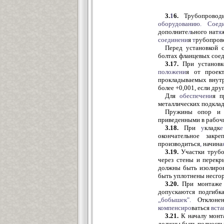
3.
1
6.
Трубопроводы
оборудованию.
Соед
дополните
л
ьного нат
я
соединени
я
т
рубопров
Перед установкой 
болтах фланцевых сое
3.17.
При установк
положени
я от проек
прокладываемых внут
более +0,001, если дру
Для
обеспечени
я п
металлических подкла
Пружины опор и п
приведенными в рабоч
3.18.
При
у
кладк
е
окончательное закр
производиться
,
начина
3.19.
Участки трубо
через стены и перекр
должны быть изолиро
быть уплотнены несго
3.20.
При монтаже 
допускаются подгибка
„бобышек".
Отклоне
компенсиро
ваться
вст
3.21.
К началу монта
должны быть полность