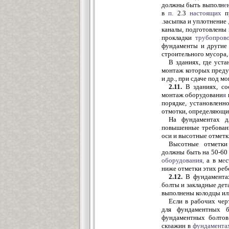
должны быть выполн
е
в
п.
2.3
настоящих
пр
.
засыпка и уплотнение
каналы, подготовлены
прокладки
трубопров
фундаменты и другие
строительного мусора,
В зданиях, где уст
монтаж которых преду
и др., при сдаче под 
2.11.
В зданиях, со
монтаж оборудовани
я
порядке, установлен
отмотки, определяющи
На фундаментах дл
повышенные требовани
оси и высотные отметк
Высотные отметки
должны быть на 50-60 
оборудования,
а в м
е
ниже отметки этих реб
2.12.
В фундаментах
болты и закладные дет
выполнены колодцы ил
Если в рабочих че
для фундаментных б
фундаментных болтов
ск
в
ажин в
фундамента