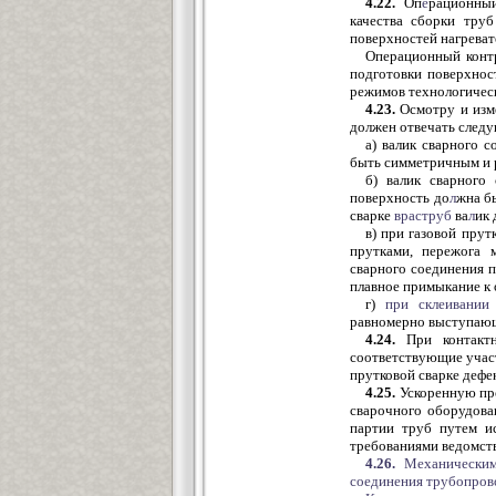
4.22.
Оп
е
рационны
качества сборки труб
поверхностей нагреват
Операционный контр
подготовки поверхнос
режимов технологическ
4.23.
Осмотру и изм
должен отвечать след
а) валик сварного 
быть симметричным и 
б) валик сварного
поверхность до
л
жна б
сварке
враструб
ва
л
ик 
в) при газовой прут
прутками, пережога 
сварного соединения 
плавное примыкание к 
г)
при склеивании
равномерно выступающ
4.24.
При контактн
соответствующие участ
прутковой сварке дефе
4.25.
Ускоренную про
сварочного оборудова
партии труб путем и
требованиями ведомст
4.26.
Механическим
соединения трубопровод