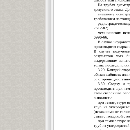
флюсов) или с исполь
На трубах диаметр
допускного
стыка. До
внешнему осмотру
требованиям настоящ
радиографическом
7512-82;
механическим исп
6996-66.
В случае неудовле
производятся сварка 
В случае получени
результатов хотя 
выдержав
шим испыта
только после дополни
3.29. Каждый свар
обязан выбивать или 
со стороны, дост
у
пно
3.30. Сварку и п
производить при те
э
том сварочны
е
рабо
выполнять:
при температуре н
труб из углеродист
(независимо от толщ
стали с толщиной стен
при температуре н
труб из углеродистой