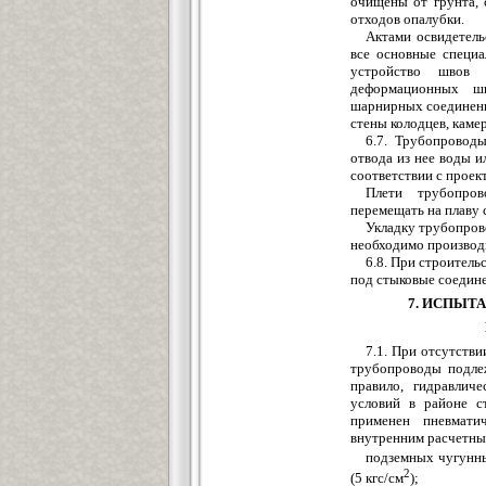
очищены от гр
у
нта,
отходов опалубки.
Актами освидетел
все основные специа
устройство швов 
деформационных 
шарнирных соединений
стены колодцев, каме
6.7. Тр
у
бопроводы
отвода из нее воды и
соответствии с прое
Плети трубопров
перемещать на плаву 
Укладку трубопров
необходимо производ
6.8. При строитель
под стыковые соедине
7. ИСПЫТ
7.1. При отсутств
трубопроводы подле
правило, гидравлич
условий в районе с
применен пневмати
внутренним расчетны
подземных чугунн
2
(5
кгс/см
);