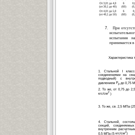
От 3,01 до 4,0
6
0,
(от 30,1 до 40)
(60)
(0
От 4,01 до 5,0
6
0
(от 40,1 до 50)
(60)
(0
При отсутст
испытательно
испытания н
принимается в 
Хар
а
кт
е
ристика 
1. Ста
л
ь
н
ой I класс
соединениями
н
а
с
в
а
подводный) с внутр
давлением
Р
до 0,75 
р
2. То же, от 0,75 до 2,
2
кгс/см
)
3. То ж
е
, св. 2,5 МПа (2
4. Стальной, состоя
секций, со
е
диня
е
мых
внутренним расчет
ным
2
0,5 МПа (5
кгс/см
)