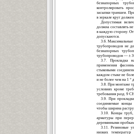
безнапорных труб
контролировать про
засыпки траншеи. Пр
в зеркале круг долже
Допустимая вели
должна составлять не
в каждую сторону. От
допускаются.
3.6. Максимальные
трубопроводов не до
безнапорных труб
тр
у
бопроводов — ± 3
3.7. Прокладка 
применения фасонн
стыковыми соединени
каждом стыке не боле
и не более чем на 1 
3.8. При монтаже т
условиях кроме треб
требования разд. 9 СН
3.9. При прокладк
соединяемые концы
чтобы ширина растру
3.10. Концы труб,
арматуры при перер
деревянными пробкам
3.11. Резиновые у
низких температур