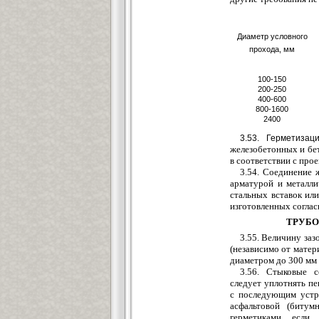
Диаметр условного
прохода, мм
100-150
200-250
400-600
800-1600
2400
3.53. Герметизац
железобетонных и бет
в соответствии с прое
3.54. Соедин
е
ние 
арматурой и металли
стальных вставок ил
изготовленных соглас
ТРУБО
3.55. Величину за
(независимо от матер
диаметром до 300 мм -
3.56. Стыковые 
след
у
ет уплотнять п
с последующим устр
асфальтовой (биту
герметиками,
если д