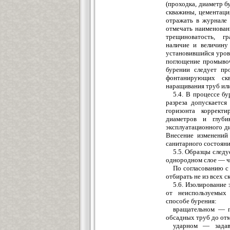
(проходка, диам
е
тр б
скважины, цементаци
отражать в журнале
отмечать наименова
трещиноватость,
гр
наличие и величину
у
становившийся уров
поглощение промывоч
бурении следует пр
фонта
нирующих скв
наращивания труб или
5.4. В процессе бу
разреза допускается
горизонта коррект
диаметров и глуби
эксплуатационного ди
Внесение изменений
санитарного состояни
5.5. Образцы следу
однородном слое — че
По согласованию с
отбирать не из всех с
5.6. Изолирование
от неиспользуемых
способе бурения
:
вращательном — 
обсадных труб до от
ударном —
зада