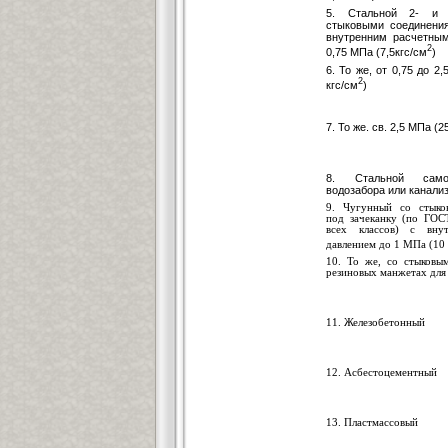
5. Стальной 2- и 
стыковыми со
е
дин
е
ни
внутренним расч
е
тным
2
0,75 МПа (7,5кгс
/
см
)
6. То же, от 0,75 до 2,
2
кгс/см
)
7. То же. св. 2,5 МПа (2
8. Стал
ь
ной само
водозабора или канали
9. Ч
угун
ный со стыко
под
зачеканку
(
по ГОС
вс
е
х к
л
ассов) с вну
да
в
лением до 1 МПа (10
10.
То же, со стыковым
р
е
зиновых манжетах для
11. Железобетонный
12.
Асбестоцементный
13. Пластмассовый