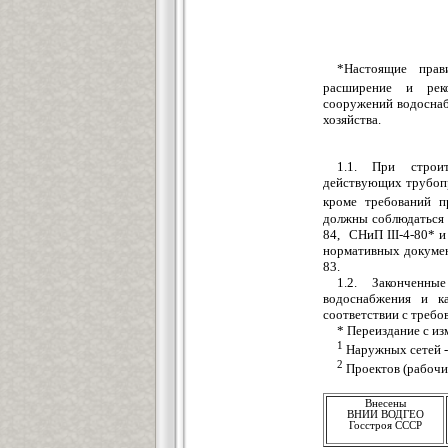
*Настоящие прав
расширение и рек
сооружений водоснаб
хозяйства.
1.1. При строи
действующих трубопр
кроме требований п
должны соблюдаться 
84, СНиП III-4-80* и
нормативных докумен
83.
1.2. Законченны
водоснабжения и к
соответствии с требо
* Переиздание с из
1
Наружных сетей -
2
Проектов (рабочих
Внесены
ВНИИ ВОДГЕО
Госстроя СССР