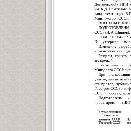
Доманевский), НИИ 
им. К.Д. Памфилова 
канд. техн. наук В.
Минтяжстроя СССР.
ВНЕСЕНЫ ВНИИ ВО
ПОДГОТОВЛЕНЫ К
СССР (Н. А. Шишов).
СНиП 3.05.04-85* 
№ 1, утвержденным по
Изменение разр
инженерного оборудо
Разделы, пункты,
звездочкой.
Согласовано с Гл
Минздрава СССР письм
При пользовани
утвержденные измене
стандартов, публику
Госстроя СССР и инф
СССР» Госстандарта.
Подготовлены к
проектирования (ЦИТ
Государственный
строительный
комитет СССР
На
(Госстрой СССР)
во