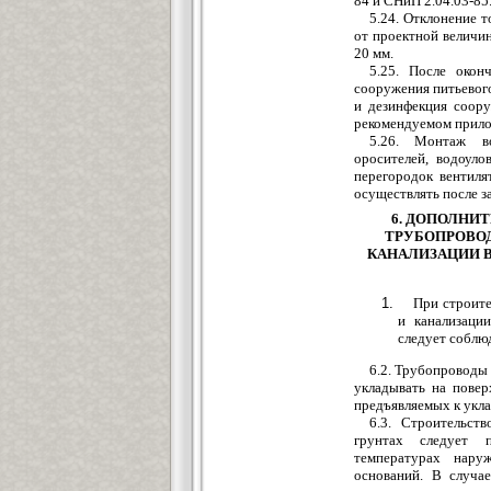
84 и СНиП 2.04.03-85
5.24. Отклонение 
от проектной величи
20 мм.
5.25. После окон
сооружения питьевог
и дезинфекция соору
рекомендуемом прило
5.26. Монтаж во
оросителей,
водоуло
перегородок
вентил
осуществлять после з
6. ДОПОЛНИ
ТРУБОПРОВО
КАНАЛИЗАЦИИ 
При строит
и канализаци
следует соблюд
6.2. Трубопроводы
укладывать на повер
предъявляемых к укл
6.3. Строительс
грунтах следует п
температурах нару
оснований. В случа