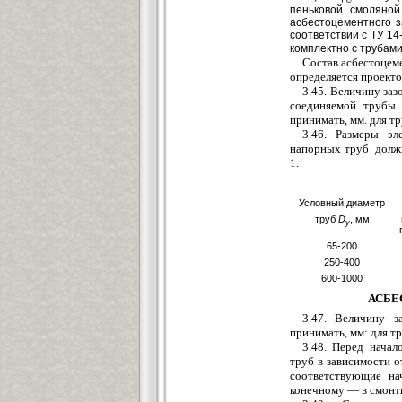
пеньковой смоляно
асбестоцементного
з
соответствии с ТУ 14
комплектно с трубами
Состав
асбестоцем
определяется проекто
3.45. Величину за
соединяемой трубы 
принимать, мм. для тр
3.46. Размеры эл
напорных труб долж
1.
Условный диаметр
труб
D
,
мм
y
65-200
250-400
600-1000
АСБЕ
3.47. Величин
у
за
прини
мать, мм: для т
3.48. Перед нача
труб в зависимости 
соответствующие н
конечном
у
— в смонт