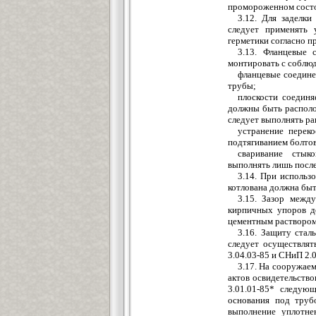
промороженном сост
3.12. Для заделки
следует применять
герметики согласно п
3.13. Фланцевые 
монтировать с соблю
фланцевые соедине
трубы;
плоскости соедин
должны быть располо
следует выполнять ра
устранение перек
подтягиванием болтов
сваривание стык
выпол
нять лишь посл
3.14. При использ
котлована должна быт
3.15. Зазор межд
у
кирпичных упоров д
цементным раствором
3.16. Защиту стал
следует осуществлят
3.04.03-85 и СНиП 2.0
3.17. На сооружае
актов освидетельств
3.01.01-85* следую
основания под труб
выполнение уплотне