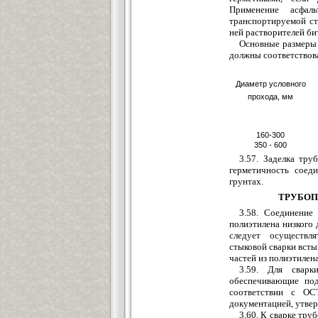
Примен
е
ние асфаль
транспортируемой с
ней растворителей би
Основные размеры 
должны соответствова
Диам
е
тр условного
прохода, мм
160-300
350 - 600
3.57. Заделка тру
герметичность соед
гр
у
нтах.
ТРУБОП
3.58. Соедин
е
ние
поли
этилена низкого
сле
дует осуществля
стыковой сварки
всты
частей из полиэтилена
3.
5
9. Для сварк
об
е
спечивающи
е
под
соотв
е
тствии с ОС
докум
е
нтацией, утве
3.60. К сварке тр