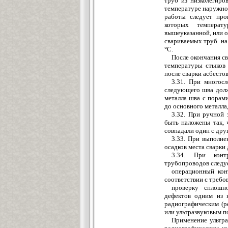
труб из низколегир
температуре наружно
работы следует про
которых температу
вышеуказанной, и
л
и 
свариваемых труб на
°С.
После окончания с
температуры стыков
после сварки асбесто
3.31. При многос
следующего шва долж
металла шва с порам
до основного металла,
3.32. При ручной 
быть наложены так, 
совпадали один с дру
3.33. При выполне
осадков места сварки
3.34. При конт
трубопроводов следу
операционный кон
соответствии с треб
проверку сп
л
ошн
дефектов одним из 
радиографическим (р
или ультразвуковым 
Применение ультра