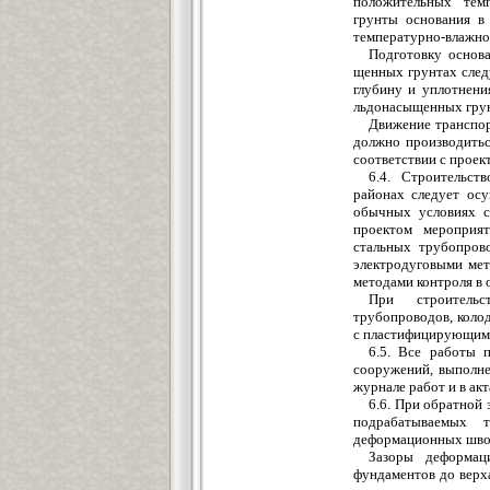
положительных темп
грунты основания в
температурно-влажно
Подготовку основ
щенных
грунтах след
глубину и уплотнени
льдонасыщенных
гру
Движение транспор
должно производить
соответствии с проек
6.4. Строительс
районах след
у
ет осу
обычных услови
я
х с
проектом мероприя
стальных трубопров
электродуговыми мет
методами конт
роля в
При строительс
трубопроводов, коло
с пластифицирующими
6
.5. Все работы 
сооружений, выполне
журнале работ и в ак
6.6. При обратной
подрабатываемых т
деформационных шво
Зазоры деформа
ф
у
ндаментов до вер