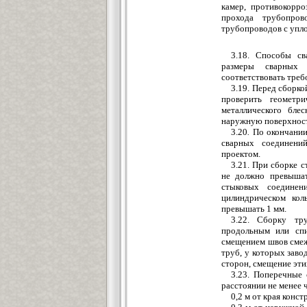
камер, противокорро
прохода трубопров
трубопроводов с упло
3.18. Способы св
размеры сварных 
соответствовать тре
3.19. Перед сборко
проверить геометр
металлического бл
наружную поверхност
3.20
.
По окончании
сварных соединени
проектом.
3.21. При сборке 
не должно превыша
стыковых соединен
цилиндрическом ко
превышать 1 мм.
3.22. Сборку тр
продольным или сп
смещением швов смеж
труб, у которых заво
сторон, смещение эти
3.23. Поперечные
расстоянии не менее 
0,2 м от края конс