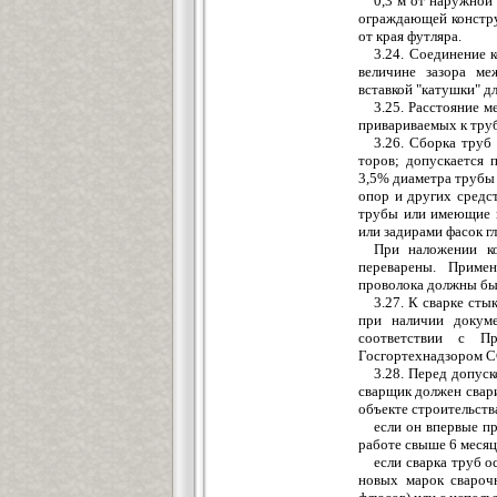
0,3 м от наружной
ограждающей констру
от края футляра.
3.24. Соединение 
величине зазора ме
встав
кой "катушки" д
3.25. Расстояние 
привариваемых к тру
3.26. Сборка труб
торов; допускается 
3,5% диаметра трубы
опор и других средс
трубы или имеющие н
или задирами фасок г
При наложении к
переварены. Приме
проволока должны быт
3.27. К сварке ст
при наличии докум
соответствии
с Прав
Госгор
технадзором С
3.28. Перед допуск
сварщик должен свар
объекте строительства
если он впервые пр
работе свыше 6 месяц
если сварка труб о
новых марок сварочн