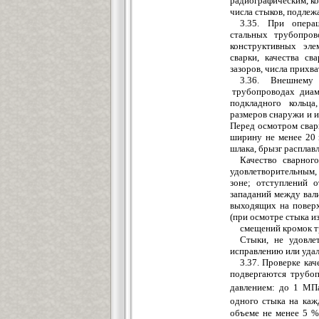
радиографическим, к
числа стыков, подле
3.35. При опера
стальных трубопров
констр
у
ктивных эле
сварки, качества св
зазоров, числа прихва
3.36. Внешнему
тр
у
бопроводах диам
подкладного кольца
,
размеров снаружи и и
Перед осмотром свар
ширину не менее 20
шлака, брызг расплав
Качество сварног
у
довлетворительным,
зоне; отступлений 
западаний
между вали
выходящих на поверх
(при осмотре стыка и
смещений кромок т
Стыки, не удовле
исправлению или удал
3.37. Проверке ка
подвергаются трубо
давлением: до 1 МП
одного стыка на каж
объеме не менее 5 