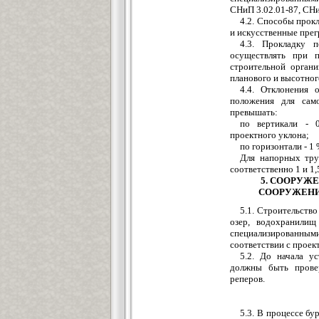
СНиП
3.02.01
-
87,
СН
4.2. Способы прок
и искусственные пре
4.3. Прокладку 
осуществлять при п
строительной орган
планового и высотно
4.4. Отклонения 
положения для сам
превышать:
по вертикали - 
проектного уклона;
по горизонтали - 1
Для напорных тру
соответственно 1 и 1
5. СООРУЖ
СООРУЖЕНИ
5.1. Строительств
озер, водохранили
специализированным
соответствии с проек
5.2. До начала у
д
олжны быть прове
реперов.
5.3. В процессе бу