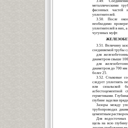
3.49. Соедине
металличес
кими тру
фасонных частей 
уплотнителей.
3.50. Посл
е
окон
необходимо провери
уплотни
телей в них,
чугунных муфт.
ЖЕЛЕЗОБЕ
3.51. В
е
личину заз
соединяемой тр
у
бы с
для железобетонн
диаметром свыше 100
для железобетон
диаметром до 700 мм 
более 25.
3.52. Стыковые со
след
у
ет уплотнять п
или
сизальской
бит
асбестоцементной
см
герметиками. Глубина
глубине заделки пряд
Зазоры между уп
трубопроводах диаме
цементным раствором
Для водосточных
щель на всю глубин
другие требования н
е