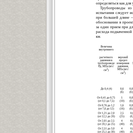
определяться как д
л
я 
Трубопроводы и
испытания следует ис
при большей длине —
обосно
в
ании в проек
за один прием при дл
расхода подкач
е
нной
км.
В
е
личина
внутренн
е
го
расчетного
в
е
рхний
давления в
преде
л
трубопровод
е
измерени
я
Рр,
МПа
(кгс/
дав
ления
,
2
МПа
(кгс/
см
)
2
см
)
До 0,4 (4)
0,6
0,
(6)
(0,
От 0,41 до 0,75
1
0,
(от 4,1 до 7,5)
(10)
(0,
От 0,76 до 1,2
1,6
0,
(от 7,6 до 12)
(16)
(0,
От 1,21 до 2,0
2,5
0,
(от 12,1 до 20)
(25)
(0
От 2,01 до 2,5
4
0,
(от 20,1 до 25)
(40)
(0
От 2,51 до 3,0
4
0,
(от 25,1 до 30)
(40)
(0