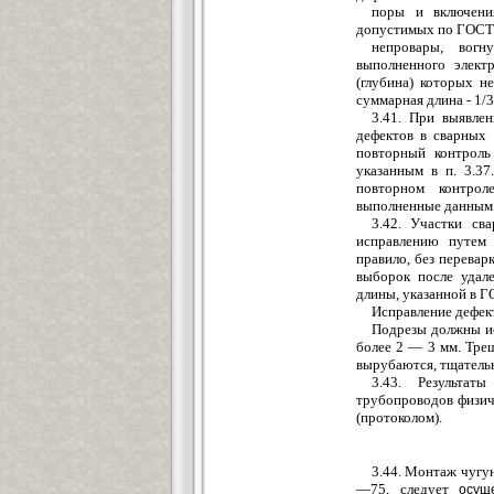
поры и включени
допустимых по ГОСТ
непровары, вогн
у
выполненного электр
(глубина) которых 
суммарная длина - 1/
3.41. При выявле
дефектов в с
в
арных 
повторный контроль
указанным в п. 3.3
повторном контрол
выполненные данным
3.42. Участки св
исправлению путе
правило, без перев
а
р
выборок после удал
длины, указанной в Г
Исправление дефект
Подрезы должны ис
более 2 — 3 мм. Тр
вырубаются, тщательн
3.43. Результат
трубопроводов физич
(протоколом)
.
3.44. Монтаж чугу
—75, следует
осуще