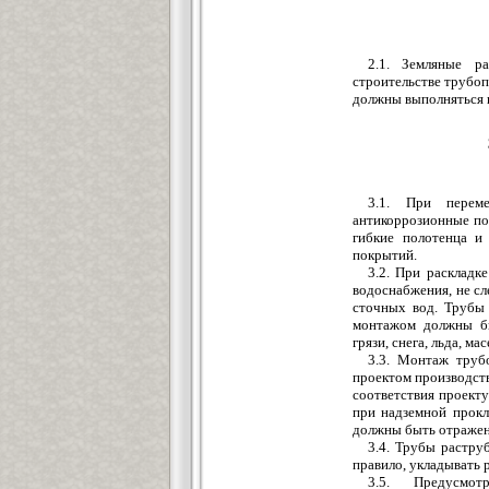
2.1. Земляные 
строительстве трубо
должны выполняться в
3.1. При перем
антикоррозионные по
гибкие полотенца и
покрытий.
3.2. При раскладк
водоснабжени
я,
не сл
сточных вод. Трубы
монтажом должны б
грязи, снега, льда, м
3.3. Монтаж труб
проектом производств
соответствия проекту
при надземной прокл
должны быть отражен
3.4. Трубы растру
правило,
у
кладывать 
3.5. Предусмот