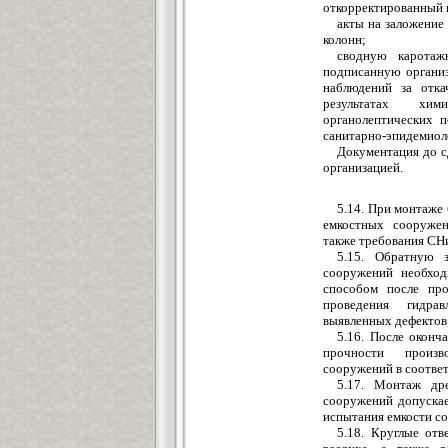
откорректированный 
акты на залож
е
ние
колонн;
сводную каротаж
подписанную организ
наблюд
е
ний за отка
р
е
зультатах хим
органолептических
по
санитарно-эпидемиол
Док
у
ментация до с
организацией.
5
.14. При монтаж
емкостных соор
у
ж
е
так
же требования СНи
5.15. Обратную 
сооружений необход
способом после пр
пров
е
д
е
ния гидрав
выявленных д
е
фектов
5.1
6
. После оконч
прочности произв
сооружений в соответ
5.17. Монтаж
др
сооружений допускае
испытания емкости со
5.18. Круглые отв