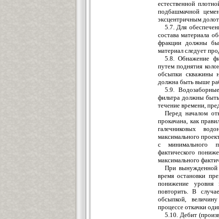
естественной плотно
подбашмачной
цемен
эксцентричным долот
5.7. Для обеспече
состава материала о
фракции должны бы
материал след
у
ет про
5.8. Обнажение ф
путем поднятия коло
обсыпки скважины 
должна быть выше раб
5.9. Водозаборны
фильтра должны быть
течение времени, пре
Перед началом от
прокачана, как прав
галечниковых
водон
максималь
ного проек
с мини
мального п
фактического пониже
максимального фактич
При вынужденной 
время
остановки пре
понижение уровня 
повторить. В слу
ча
обсыпкой, величину
процессе откачки оди
5.10. Дебит (прои