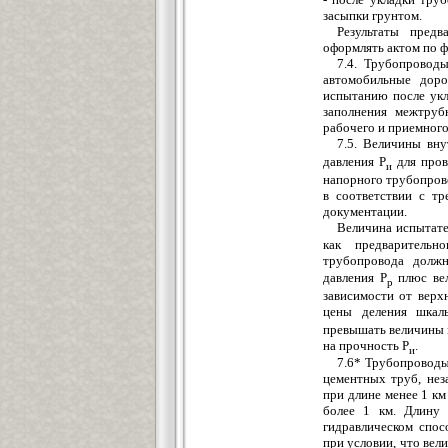
засыпки грунтом.
Результаты пред
оформ
лять актом по 
7.4. Трубопровод
автомобильные доро
испытанию после укл
заполнения межтруб
рабочего и приемного
7.5. Величины вну
давления
Р
для пров
и
напорного тр
у
бопров
в соответствии с т
документации.
Величина испытате
как предварительн
трубопровода должн
давления Р
плюс ве
р
зависимости от верхн
цены деления шкал
превышать величины 
на прочность Р
.
и
7.6* Трубопроводы
цементных
труб, нез
при длине менее 1 км
более 1 км. Длину 
гид
равлическом спо
с
при ус
л
овии, что вел