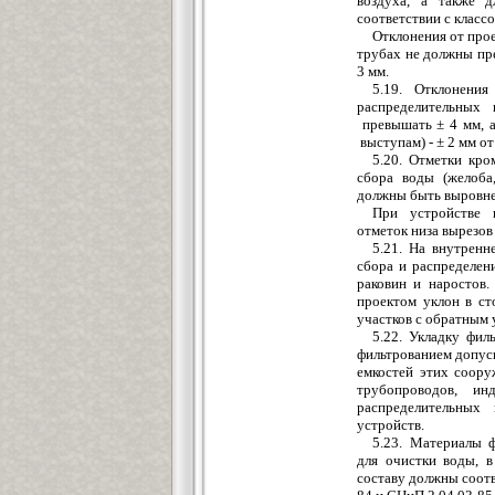
возд
у
ха, а также д
соответствии с класс
Отклонения от про
трубах не должны пре
3 мм.
5.19. Отклонени
распределительны
превышать ± 4 мм, 
выст
у
пам) - ± 2 мм о
5.20. Отметки кр
сбора воды (желоба
должны быть выровн
При устройст
в
е 
отме
ток низа выр
е
зов
5.21. На внутренн
сбора и
распределен
раковин и наростов
проектом уклон в с
участков с обратным 
5.22. Укладку фил
фильтрованием допуск
емкостей этих соор
трубопроводов, ин
распределительных
устройств.
5.23. Материалы 
для очистки воды, 
составу должны соот