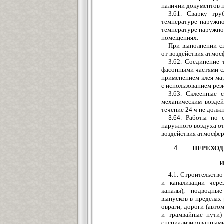
наличии документов н
3.61. Сварку тр
температ
у
ре наружно
температ
у
ре нар
у
жно
помещениях.
При выполнении с
от воздействия атмос
3.62. Соедин
е
ние 
фа
сонными частями с
прим
е
нени
е
м клея ма
с использованием р
е
з
3.63. Склеенны
е
с
механическим возде
течени
е
24 ч не долж
Работы по с
3.64.
наруж
ного воздуха о
воздействия атмосфер
ПЕРЕХОД
И
4.1. Строительств
и канализации чере
каналы)
,
подводные
выпусков в пределах 
овраги, дороги (авто
и трам
вайные пути)
специализированным