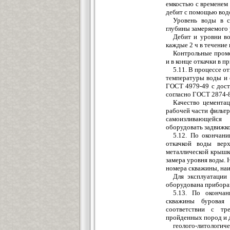
емкостью с временем 
дебит с помощью вод
Уровень воды в с
глубины замеряемого 
Дебит и уровни во
каждые 2 ч в течение
Контрольные проме
и в конце откачки в п
5.11. В процессе о
температуры воды и 
ГОСТ 4979-49 с дост
согласно ГОСТ 2874-
Качество цементац
рабочей части фильтр
самоизливающейся
с
оборудовать задвижк
5.12. По окончан
откачкой воды вер
металлической крышк
замера уровня воды. 
номера скважины, наи
Для эксплуатации
оборудована приборам
5.13. По оконча
скважины буровая 
соответствии с т
пройденных пород и 
геолого-литологич