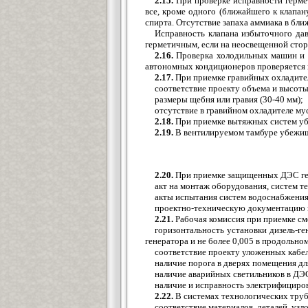
2.15.
При проверке исправности гермет
все, кроме одного (ближайшего к клапан
спирта. Отсутствие запаха аммиака в бл
Исправность клапана избыточного да
герметичным, если на неосвещенной сторо
2.16.
Проверка холодильных машин и н
автономных кондиционеров проверяется п
2.17.
При приемке гравийных охладите
соответствие проекту объема и высоты
размеры щебня или гравия (30-40 мм);
отсутствие в гравийном охладителе му
2.18.
При приемке вытяжных систем уб
2.19.
В вентилируемом тамбуре убежищ
2.20.
При приемке защищенных ДЭС ген
акт на монтаж оборудования, систем т
акты испытания систем водоснабжения,
проектно-техническую документацию н
2.21.
Рабочая комиссия при приемке с
горизонтальность установки дизель-ге
генератора и не более 0,005 в продольно
соответствие проекту уложенных кабел
наличие порога в дверях помещения д
наличие аварийных светильников в ДЭ
наличие и исправность электрифициров
2.22.
В системах технологических тру
соответствие материалов, деталей, узл