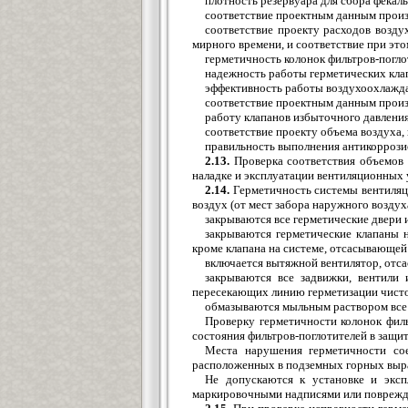
плотность резервуара для сбора фекал
соответствие проектным данным произв
соответствие проекту расходов возду
мирного времени, и соответствие при эт
герметичность колонок фильтров-погло
надежность работы герметических клапа
эффективность работы воздухоохлажд
соответствие проектным данным прои
работу клапанов избыточного давления
соответствие проекту объема воздуха
правильность выполнения антикоррози
2.13.
Проверка соответствия объемов 
наладке и эксплуатации вентиляционных
2.14.
Герметичность системы вентиляц
воздух (от мест забора наружного воздух
закрываются все герметические двери и
закрываются герметические клапаны н
кроме клапана на системе, отсасывающе
включается вытяжной вентилятор, отс
закрываются все задвижки, вентили
пересекающих линию герметизации чист
обмазываются мыльным раствором все 
Проверку герметичности колонок филь
состояния фильтров-поглотителей в защ
Места нарушения герметичности со
расположенных в подземных горных выра
Не допускаются к установке и эксп
маркировочными надписями или поврежде