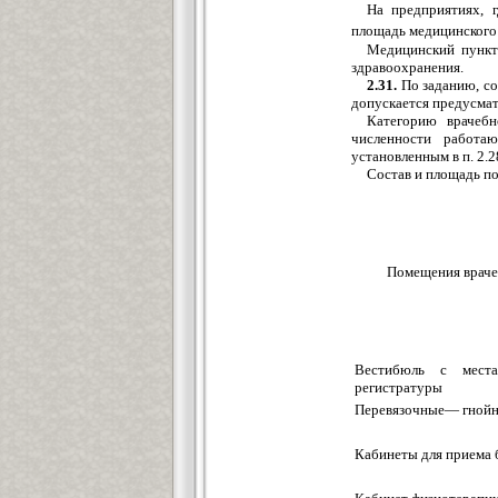
На предприятиях, г
площадь медицинского 
Медицинский пункт
здравоохранения.
2.31.
По заданию, со
допускается предусмат
Категорию врачебн
численности работ
установленным в п. 2.28
Состав и площадь по
Помещения враче
Вестибюль с мест
регистратуры
Перевязочные— гнойна
Кабинеты для приема