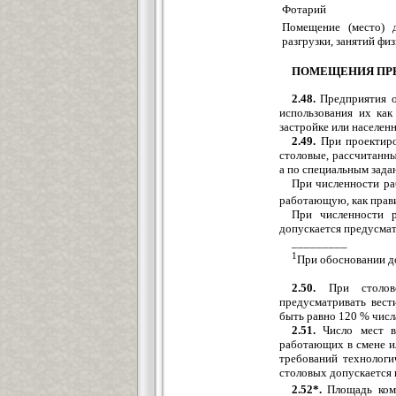
Фотарий
Помещение (место) 
разгрузки, занятий фи
ПОМЕЩЕНИЯ ПР
2.48.
Предприятия о
использования их как
застройке или населен
2.49.
При проектиро
столовые, рассчитанн
а по специальным зад
При численности ра
работающую, как прави
При численности р
допускается предусмат
_________
1
При обосновании д
2.50.
При столово
предусматривать вест
быть равно 120 % числ
2.51.
Число мест в 
работающих в смене ил
требований технологи
столовых допускается 
2.52*.
Площадь комн