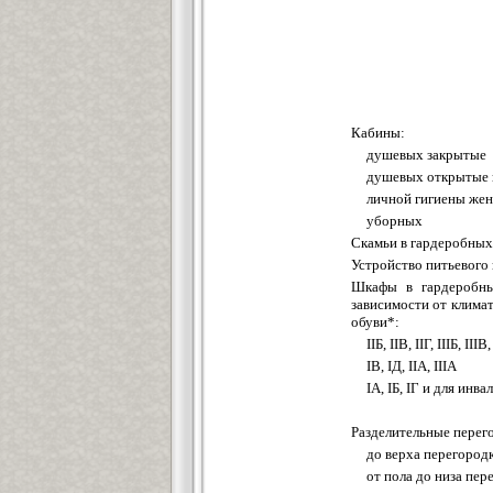
Кабины:
душевых закрытые
душевых открытые 
личной гигиены же
уборных
Скамьи в гардеробных
Устройство питьевого
Шкафы в гардеробн
зависимости от клима
обуви*:
IIБ, IIВ, IIГ, IIIБ, II
IВ, IД, IIА, II
IА, IБ, IГ и для инва
Разделительные перег
до верха перегород
от пола до низа пер