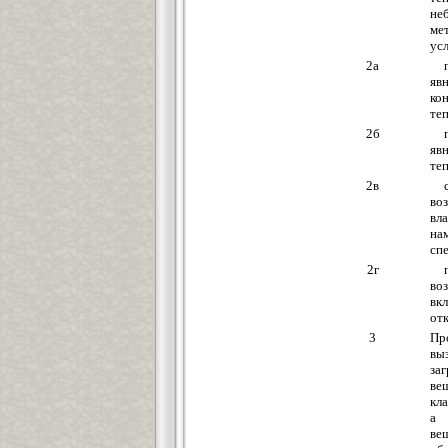
не
ме
ус
2а
яв
ко
те
2б
яв
те
2в
во
вл
на
сп
2г
во
вк
от
3
Пр
вы
за
ве
кл
а
ве