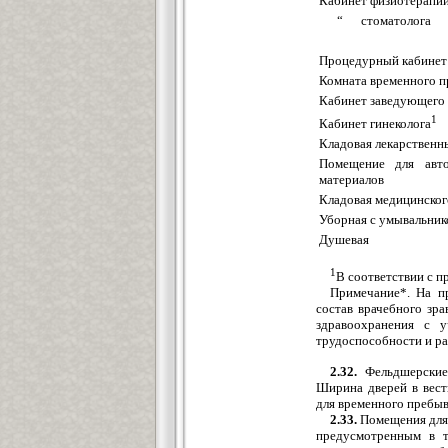
Кабинет физиотерапи
“ стоматолога
Процедурный кабинет
Комната временного 
Кабинет заведующего
1
Кабинет гинеколога
Кладовая лекарственн
Помещение для авто
материалов
Кладовая медицинског
Уборная с умывальник
Душевая
1
В соответствии с пр
Примечание*. На пр
состав врачебного зр
здравоохранения с у
трудоспособности и р
2.32.
Фельдшерские 
Ширина дверей в вест
для временного пребыв
2.33.
Помещения для 
предусмотренным в т