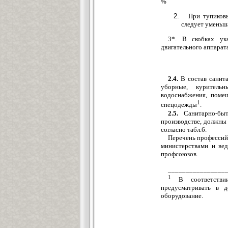
%
При тупиков
следует уменьша
3*. В скобках ук
двигательного аппарата
2.4.
В состав санит
уборные, куритель
водоснабжения, помещ
1
спецодежды
.
2.5.
Санитарно-быт
производстве, должны
согласно табл.6.
Перечень профессий
министерствами и ве
профсоюзов.
________________
1
В соответстви
предусматривать в 
оборудование.