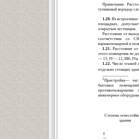
Примечание. Расст
тупиковый коридор сле
1.20.
Из встроенных 
площадках, допуска
открытым лестницам.
Расстояние от выхо
соответствии со С
взрывопожарной и пож
1.21.
Расстояние от
этого помещения не дол
— 15, IV— 12, IIIб, IV
1.22.
Число этажей и
отдельно стоящих здан
____________
1
Пристройка— част
бытовых помещени
противопожарными п
инженерное оборудова
Степень огнестойк
здания
I