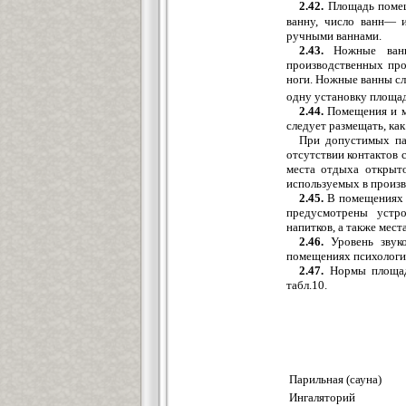
2.42.
Площадь помеще
ванну, число ванн— 
ручными ваннами.
2.43.
Ножные ванны
производственных про
ноги. Ножные ванны сл
одну установку площад
2.44.
Помещения и ме
следует размещать, ка
При допустимых па
отсутствии контактов 
места отдыха открыто
используемых в произв
2.45.
В помещениях д
предусмотрены устр
напитков, а также мест
2.46.
Уровень звуко
помещениях психологич
2.47.
Нормы площади
табл.10.
Парильная (сауна)
Ингаляторий