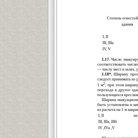
Степень огнестой
здания
I, II
III, IIIа
IV, V
1.17.
Число эвакуир
соответствовать числе
— числу мест в залах, 
1.18*.
Ширину прохо
следует принимать из 
2
1 м
; при этом ширин
перехода в другое зд
пользующихся креслами-
Ширина эвакуационн
быть установлена в за
из расчета на 1 м шири
I, II
не
III, IIIа, IIIб
“
IV ,IVа ,V
“