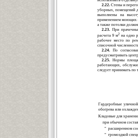
2.22.
Стены и перего
уборных, помещений д
выполнены на высот
применением моющих с
а также потолки должн
2.23.
При прачечных
2
расчета 9 м
на одно 
рабочее место по ре
списочной численност
2.24.
По согласова
предусматривать цент
2.25.
Нормы площади
работающих, обслужи
следует принимать по т
Гардеробные уличной
обогрева или охлажде
Кладовые для хранен
при обычном соста
“ расширенном сос
“ громоздкой спец