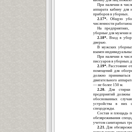
При наличии в числ
аппарата кабину для 
приборов в уборных.
2.17*.
Общую уборн
численности работающи
На предприятиях, 
уборные для мужчин и
2.18*.
Вход в уборн
дверью.
В мужских уборных
взамен индивидуальны
При наличии в числ
писсуаров в уборных д
2.19*.
Расстояние от
помещений для обогре
должно приниматься
двигательного аппарат
— не более 150 м.
2.20.
Для стирки с
предприятий должны 
обоснованных случая
устройства в них с
спецодежды.
Состав и площадь п
обезвреживания спецо
учетом санитарных тре
2.21.
Для обезврежив
использовать отдельн