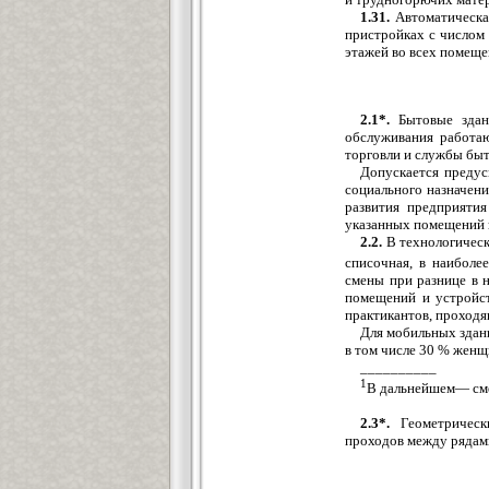
1.31.
Автоматическая
пристройках с числом 
этажей во всех помещ
2.1*.
Бытовые здан
обслуживания работаю
торговли и службы быт
Допускается преду
социального назначен
развития предприятия
указанных помещений 
2.2.
В технологическ
списочная, в наиболе
смены при разнице в 
помещений и устройст
практикантов, проходя
Для мобильных здан
в том числе 30 % женщ
__________
1
В дальнейшем— см
2.3*.
Геометрическ
проходов между рядам