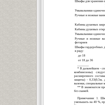
Шкафы для хранения 
Умывальники одиноч
Ручные и ножные ван
Кабины душевых закр
Кабины душевых откр
Умывальники одиноч
Ручные и ножные ва
фотариев
Шкафы гардеробных д
в ряду:
до 18
от 18 до 36
_______
* В дальнейшем - сп
комбинезоны) следу
расширенного состава
защиты) - 0,33(0,5м,
валенки, специальные к
** В знаменателе п
без скамей.
Примечания: 1. Ши
уменьшать на 40 %, п