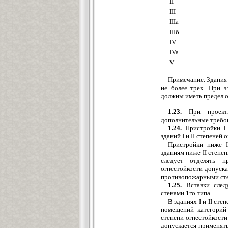
II
III
IIIa
IIIб
IV
IVa
V
Примечание. Здания 
не более трех. При 
должны иметь предел ог
1.23.
При проекти
дополнительные требов
1.24.
Пристройки I и
зданий I и II степене
Пристройки ниже I
зданиям ниже II степе
следует отделять п
огнестойкости допуска
противопожарными сте
1.25.
Вставки след
стенами 1го типа.
В зданиях I и II ст
помещений категорий 
степени огнестойкост
допускается применят