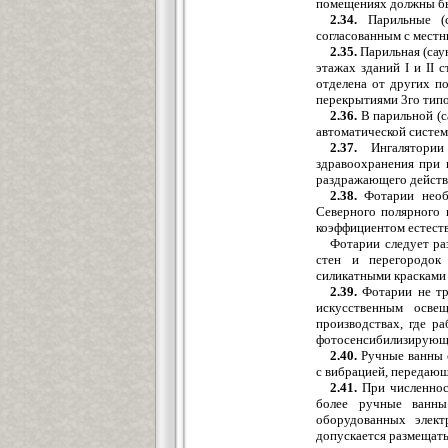
помещениях должны бы
2.34.
Парильные (са
согласованным с мест
2.35.
Парильная (сау
этажах зданий I и II 
отделена от других 
перекрытиями 3го типо
2.36.
В парильной (с
автоматической систем
2.37.
Ингалятории
здравоохранения при 
раздражающего действ
2.38.
Фотарии необх
Северного полярного 
коэффициентом естеств
Фотарии следует ра
стен и перегородок
силикатными красками 
2.39.
Фотарии не тр
искусственным осве
производствах, где р
фотосенсибилизирующе
2.40.
Ручные ванны с
с вибрацией, передающ
2.41.
При численнос
более ручные ванны
оборудованных элек
допускается размещат