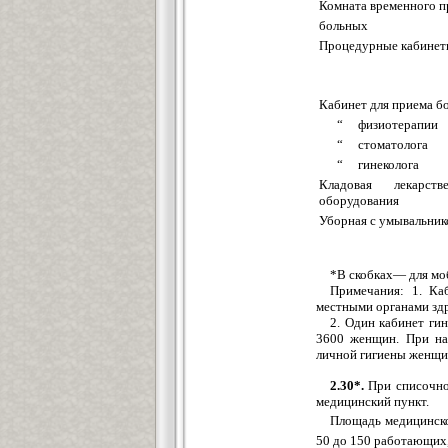
Комната временного 
больных
Процедурные кабине
Кабинет для приема б
“ физиотерапии
“ стоматолога
“ гинеколога
Кладовая лекарс
оборудования
Уборная с умывальник
*В скобках— для мо
Примечания: 1. Ка
местными органами зд
2. Один кабинет ги
3600 женщин. При нал
личной гигиены женщи
2.30*.
При списочно
медицинский пункт.
Площадь медицинско
50 до 150 работающих,