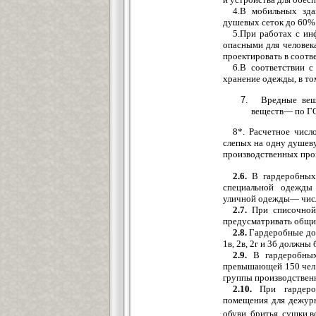
4.В мобильных зда
душевых сеток до 60%
5.При работах с ин
опасными для человек
проектировать в соот
6.В соответствии 
хранение одежды, в то
Вредные вещ
веществ— по Г
8*. Расчетное числ
слепых на одну душеву
производственных про
2.6.
В гардеробных 
специальной одежды
уличной одежды— числ
2.7.
При списочной 
предусматривать общие
2.8.
Гардеробные дом
1в, 2в, 2г и 3б должны
2.9.
В гардеробных
превышающей 150 чел.
группы производственн
2.10.
При гардероб
помещения для дежурн
обуви, бритья, сушки в