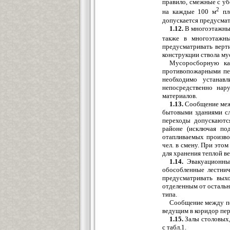
правило, смежные с у
2
на каждые 100 м
пл
допускается предусмат
1.12.
В многоэтажных
также в многоэтажн
предусматривать вер
конструкции ствола му
Мусоросборную ка
противопожарными пер
необходимо устанав
непосредственно нар
материалов.
1.13.
Сообщение меж
бытовыми зданиями сл
переходы допускаютс
районе (исключая по
отапливаемых произво
чел. в смену. При эт
для хранения теплой в
1.14.
Эвакуационные
обособленные лестнич
предусматривать вых
отделенным от остальн
типа.
Сообщение между по
ведущим в коридор пер
1.15.
Залы столовых,
с табл.1.