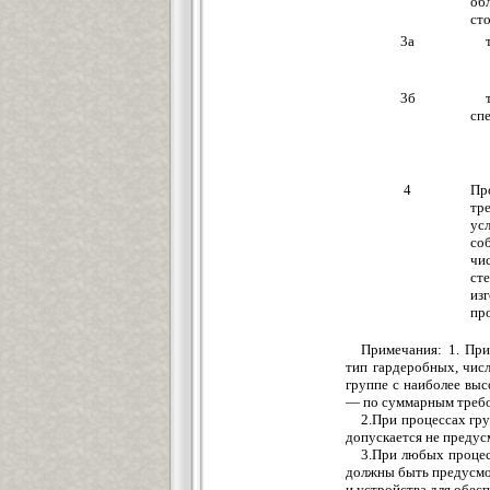
об
ст
3а
3б
сп
4
Пр
тр
у
со
ч
ст
из
пр
Примечания: 1. При
тип гардеробных, чис
группе с наиболее вы
— по суммарным требо
2.При процессах гр
допускается не предус
3.При любых процес
должны быть предусмо
и устройства для обес