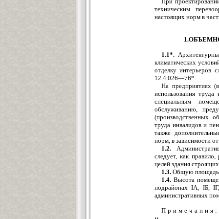
При проектировании
техническим перевоо
настоящих норм в част
1.ОБЪЕМН
1.1*.
Архитектурные
климатических услови
отделку интерьеров 
12.4.026—76*.
На предприятиях (в
использования труда 
специальным помещ
обслуживанию, пред
(производственных об
труда инвалидов и пен
также дополнительны
норм, в зависимости от
1.2.
Административ
следует, как правило
целей здания строящих
1.3.
Общую площадь з
1.4.
Высота помещени
подрайонах IА, IБ, I
административных поме
Примечания
:
м.