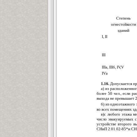
Степень
огнестойкости
зданий
I, II
III
IIIа, IIIб, IV,V
IVа
1.16.
Допускается пр
а) из расположенно
более 50 чел., если р
выхода не превышает 2
б) из одноэтажного
во всех помещениях зда
в)с любого этажа мн
число эвакуируемых с
устройстве второго в
СНиП 2.01.02-85*и СНи