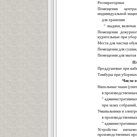
Респираторные
Помещения центра
индивидуальной защи
для хранения
“ выдачи, включая 
Помещения дежурног
курительные при убор
Места для чистки обув
Помещения для сушки,
Помещения для мытья 
Пл
Преддушевые при каб
Тамбуры при уборных
Число о
Напольные чаши (унит
в производственных
“ административн
при залах собраний
Умывальники и электр
в производственных
“ администрати
Устройство питье
производственных про