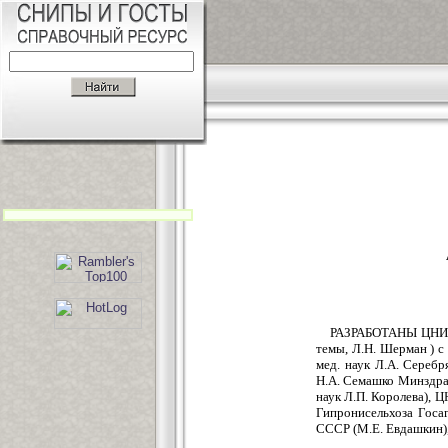
РАЗРАБОТАНЫ ЦНИИп
темы, Л.Н. Шерман ) 
мед. наук Л.А. Сереб
Н.А. Семашко Минздра
наук Л.П. Королева), 
Гипронисельхоза Госа
СССР (М.Е. Евдашкин),