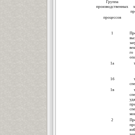
Группа
производственных
х
пр
процессов
1
Пр
вы
за
ве
г
оп
1а
1б
сп
1в
сп
у
пр
сп
мо
2
Пр
пр
из
т