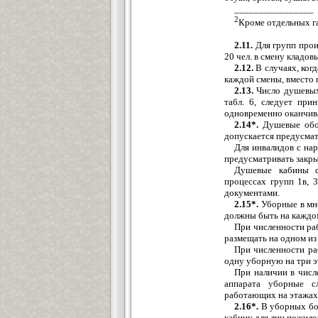
________________
2
Кроме отдельных г
2.11.
Для групп прои
20 чел. в смену кладо
2.12.
В случаях, ког
каждой смены, вместо
2.13.
Число душевых
табл. 6, следует при
одновременно оканчив
2.14*.
Душевые обо
допускается предусма
Для инвалидов с на
предусматривать закр
Душевые кабины с
процессах групп 1в, 
документами.
2.15*.
Уборные в мн
должны быть на каждо
При численности ра
размещать на одном из
При численности ра
одну уборную на три э
При наличии в числ
аппарата уборные с
работающих на этажах
2.16*.
В уборных бол
кабину для лиц пожилог