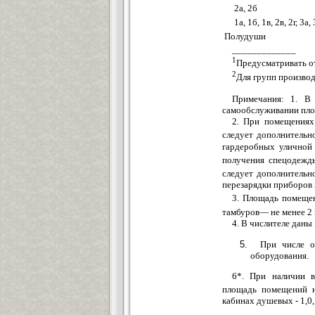
2а, 2б
1а, 1б, 1в, 2в, 2г, 3а,
Полудуши
_____________
1
Предусматривать о
2
Для групп производс
Примечания: 1. В 
самообслуживании пло
2. При помещениях
следует дополнительн
гардеробных уличной
получения спецодежд
следует дополнительн
перезарядки приборов
3. Площадь помещен
тамбуров— не менее 2
4. В числителе даны
При числе о
оборудования.
6*. При наличии в
площадь помещений н
кабинах душевых - 1,0,