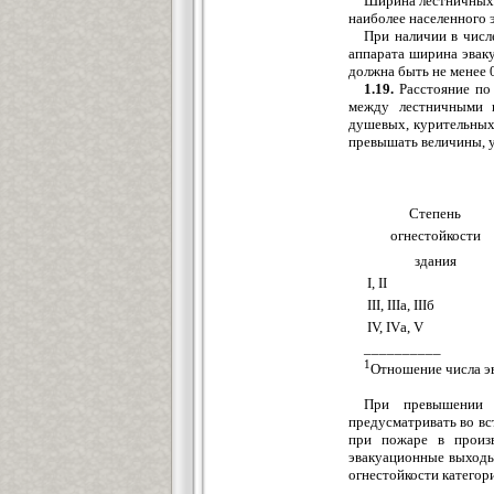
Ширина лестничных 
наиболее населенного э
При наличии в числ
аппарата ширина эвак
должна быть не менее 0
1.19.
Расстояние по 
между лестничными 
душевых, курительных
превышать величины, у
Степень
огнестойкости
здания
I, II
III, IIIа, IIIб
IV, IVа, V
__________
1
Отношение числа э
При превышении 
предусматривать во вс
при пожаре в произв
эвакуационные выходы 
огнестойкости категори