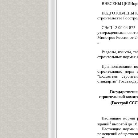
ВНЕСЕНЫ ЦНИИпром
ПОДГОТОВЛЕНЫ К У
строительстве Госстроя
СНиП 2.09.04-87*
утвержденными соотве
Минстроя России от 24
г.
Разделы, пункты, т
строительных нормах и
При пользовании н
строительных норм и
“Бюллетень строите
стандарты” Госстандар
Государственн
строительный комит
(Госстрой ССС
Настоящие нормы р
1
зданий
высотой до 16
Настоящие нормы н
помещений общественн