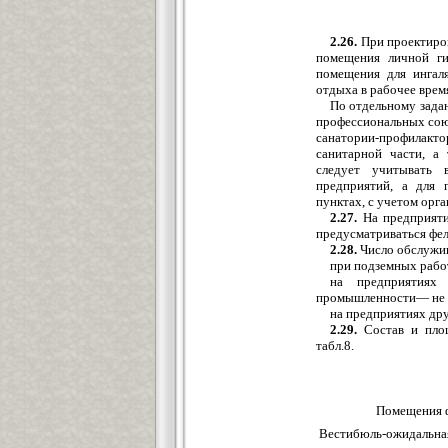
2.26.
При проектиров
помещения личной ги
помещения для ингал
отдыха в рабочее время
По отдельному зада
профессиональных сою
санатории-профилакто
санитарной части, а
следует учитывать 
предприятий, а для 
пунктах, с учетом орг
2.27.
На предприяти
предусматриваться фе
2.28.
Число обслужи
при подземных работ
на предприятиях 
промышленности— не б
на предприятиях дру
2.29.
Состав и площ
табл.8.
Помещения ф
Вестибюль-ожидальная