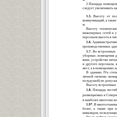
2.Площадь помещени
следует увеличивать н
1.5.
Высоту от пола
коммуникаций, а также
м.
Высоту технически
инженерных сетей и у
персонала высота в чис
1.6.
Административны
производственных зданий
1.7.
Во встроенных
уборные, помещения д
ванн, устройства пит
и другого персонала,
мест, а в помещениях к
В зданиях IVа степ
личной гигиены женщи
полудушей) не допуска
Высоту встроенных п
1.8.
Площадь вестибю
размещаемых в Северно
в наиболее многочислен
1.9*.
В многоэтажных
более, а также при 
инвалидов, пользующих
Число лифтов следуе