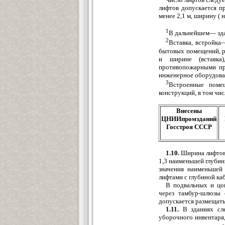
лифтов допускается п
менее 2,1 м, ширину ( 
1
В дальнейшем— зд
2
Вставка, встройка
бытовых помещений, ра
и ширине (вставка
противопожарными пре
инженерное оборудова
3
Встроенные поме
конструкций, в том чи
Внесены
ЦНИИпромзданий
Госстроя СССР
1.10.
Ширина лифтово
1,3 наименьшей глуби
значения наименьшей
лифтами с глубиной ка
В подвальных и цо
через тамбур-шлюзы 
допускается размещать
1.11.
В зданиях сле
уборочного инвентаря