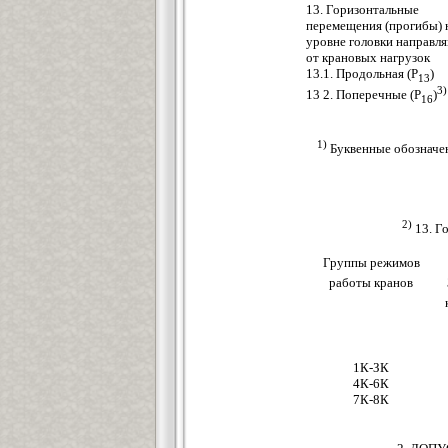
13. Горизонтальные
перемещения (прогибы) 
уровне головки направ
от крановых нагрузок
13.1. Продольная (Р
)
13
3)
13 2. Поперечные (P
)
16
1)
Буквенные обозначе
2)
13. Г
Группы режимов
работы кранов
1К-ЗК
4К-6К
7К-8К