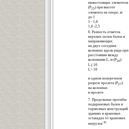
нижестоящих элементов
(P
) при высоте
25
элемента на опоре, м:
до 1
1 - 1,6
1,6 -2,5
6. Разность отметок
верхних полок балок и
направляющих:
на двух соседних
колоннах вдоль ряда при
расстоянии между
колоннами L, м (Р
):
26
L ( 10
L> 10
в одном поперечном
разрезе пролета (Р
):
27
на колоннах
в пролете
7. Предельные прогибы
подкрановых балок и
тормозных конструкций 
зданиях и крановых
эстакадах от крановых
4)
нагрузок