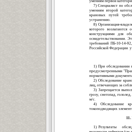
умениям первой категори
7) Специалист по обс
умениям второй катего
крановых путей требо
устранению.
8) Организация-владе
которого возлагаются 
конструкциями для об
освидетельствовании. Э
требований ПБ-10-14-92
Российской Федерации уч
1) При обследовании 
предусмотренными "Прав
нормативными документам
2) Обследование кран
лиц, отвечающих за собл
3) Запрещается выпо
грозу, снегопад, гололед
м/с.
4) Обследование к
токоподводящих элементов
11
1) Результаты обсле
ведомости дефектов (см.