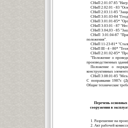
СНиП 2.01.07.85 "Нагр
СНиП 2.02.01 - 83 "Ос
СНиП 2.03.11-85 "Защи
СНиП 3.01.03-84 "Геод
СНиП 3.01.01-85* "Орг
СНиП 3.03.01 - 87 "Н
СНиП 3.04,03 - 85 "За
СНиП 3.01.04-87 "При
положения".
СНиП 11-23-81* "Стал
СНиП III - 4 - 80* "Те
СНиП 2.01.02-85* "Пр
"Положение о проведе
производственных зданий
Положение о порядк
конструктивных элементо
СНиП 3.08.01-85 "Меха
С поправками 1987г. (
Общие технические требо
Перечень основных
сооружения в эксплуа
1. Разрешение на прои
2. Акт рабочей комисс