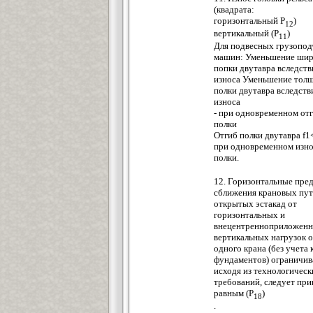
(квадрата:
горизонтальный P
)
12
вертикальный (Р
)
11
Для подвесных грузопо
машин: Уменьшение ши
попки двутавра вследств
износа Уменьшение тол
полки двутавра вследств
износа
- при одновременном от
полки
Отгиб полки двутавра f1<
при одновременном изн
полки.
12. Горизонтальные пре
сближения крановых пу
открытых эстакад от
горизонтальных и
внецентренноприложен
вертикальных нагрузок о
одного крана (без учета 
фундаментов) ограничи
исходя из технологическ
требований, следует пр
равным (P
)
18
.