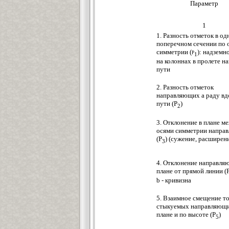
Параметр
1
1. Разность отметок в о
поперечном сечении по 
симметрии
(р
):
надземно
1
на колоннах в пролете н
пути
2. Разность отметок
направляющих а раду вд
пути (Р
)
2
3. Отклонение в плане м
осями симметрии напра
(Р
) (сужение, расширен
3
4. Отклонение направля
плане от прямой линии (
b - кривизна
5. Взаимное смещение т
стыкуемых направляющи
плане и по высоте (P
)
5