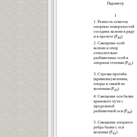
Параметр
1
1. Разность отметок
опорных поверхностей
соседних колонн в ряду
и в пролете (Р
)
40
2. Смещение осей
колонн и опор
относительно
разбивочных осей в
опорном сечении (Р
)
41
3. Стрелка прогиба
(кривизна) колонны,
опоры и связей по
колоннам (Р
)
43
4. Смещение оси балки
кранового пути с
продольной
разбивочной оси (Р
)
44
5. Смещение опорного
ребра балки с оси
колонны (Р
)
45