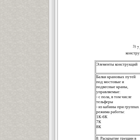
3)
7
констру
Элементы конструкций
Балки крановых путей
под мостовые и
подвесные краны,
управляемые:
- с пола, в том числе
тельферы
- из кабины при группах
режима работы:
1К-6К
7К
8К
8. Раскрытие трещин в