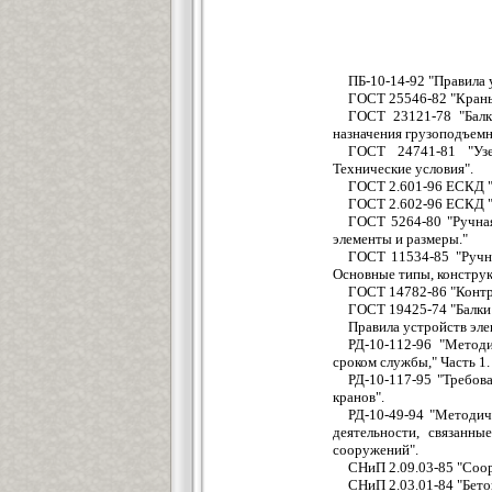
ПБ-10-14-92 "Правила 
ГОСТ 25546-82 "Краны
ГОСТ 23121-78 "Балк
назначения грузоподъемн
ГОСТ 24741-81 "Узе
Технические условия".
ГОСТ 2.601-96 ЕСКД 
ГОСТ 2.602-96 ЕСКД 
ГОСТ 5264-80 "Ручная
элементы и размеры."
ГОСТ 11534-85 "Ручна
Основные типы, констру
ГОСТ 14782-86 "Контр
ГОСТ 19425-74 "Балки
Правила устройств эле
РД-10-112-96 "Метод
сроком службы," Часть 1
РД-10-117-95 "Требов
кранов".
РД-10-49-94 "Методич
деятельности, связанн
сооружений".
СНиП 2.09.03-85 "Со
СНиП 2.03.01-84 "Бето