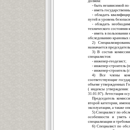
должна:
- быть независимой п
- иметь государственн
- обладать квалифици
путей и уровень безопас
- обладать необходи
технического состояния 
- иметь в пользовании
обследованию крановых 
2) Специализированн
назначается председатель
3) В состав комисси
специалистов:
- инженер-геодезист;
- инженер-строитель (п
- инженер-строитель (
4) Все члены ком
соответствующие государ
объеме утвержденных Го
( индексы утверждения:
31.01.97). Аттестация ос
Председатель комисс
второй категории, имеющ
эксплуатации, а также о
5) Специалист по обсл
особенности и уметь
специализации и требов
6) Специалист по обс