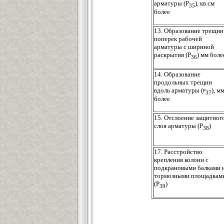
арматуры (P
), кв.см
35
более
13. Образование трещин
поперек рабочей
арматуры с шириной
раскрытия (Р
) мм боле
36
14. Образование
продольных трещин
вдоль арматуры
(р
), м
37
более
15. Отслоение защитног
слоя арматуры (Р
)
38
17. Расстройство
крепления колонн с
подкрановыми балками 
тормозными площадкам
(Р
)
39