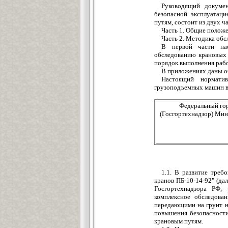
Руководящий докумен
безопасной эксплуатац
путям, состоит из двух ч
Часть 1. Общие положе
Часть 2. Методика об
В первой части нас
обследованию крановы
порядок выполнения рабо
В приложениях даны о
Настоящий нормати
грузоподъемных машин в
Федеральный го
(Госгортехнадзор) Мин
1.1. В развитие треб
кранов ПБ-10-14-92" (да
Госгортехнадзора РФ,
комплексное обследова
передающими на грунт на
повышения безопасности
крановым путям.