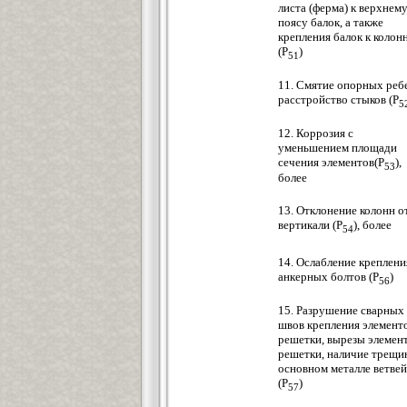
листа (ферма) к верхнем
поясу балок, а также
крепления балок к колон
(P
)
51
11. Смятие опорных реб
расстройство стыков (Р
5
12. Коррозия с
уменьшением площади
сечения элементов(Р
),
53
более
13. Отклонение колонн о
вертикали (Р
), более
54
14. Ослабление креплени
анкерных болтов (Р
)
56
15. Разрушение сварных
швов крепления элемент
решетки, вырезы элемен
решетки, наличие трещи
основном металле ветвей
(P
)
57