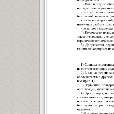
3) Внеочередное обсл
проведенного первичного
- по требованию орга
безопасной эксплуатации
- после землетрясений
изменение свойств и пар
- по запросу владельц
4) Количество планов
также условиями экспл
ограничено техническим 
5) Допускается пере
машин, находящихся на 
1) Специализированны
на соответствующие виды
2) В случае переноса 
обслуживаемые другими о
(см. прил. 1).
3) Первичное, повтор
организации, являющейся
4) Организация, пров
состава комиссии, котора
приказе следует указ
безопасности при провед
человека.
5) Владелец крановых 