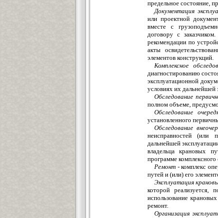
предельное состояние, п
Документация эксплу
или проектной документ
вместе с грузоподъем
договору с заказчико
рекомендации по устройс
акты освидетельствова
элементов конструкций.
Комплексное обследо
диагностированию состоя
эксплуатационной докуме
условиях их дальнейшей 
Обследование первичн
полном объеме, предусм
Обследование очеред
установленного первичн
Обследование внеочер
неисправностей (или 
дальнейшей эксплуатации
владельца крановых п
программе комплексного 
Ремонт -
комплекс опе
путей и (или) его элемент
Эксплуатация крановы
которой реализуется, 
использование крановых
ремонт.
Организация эксплуат