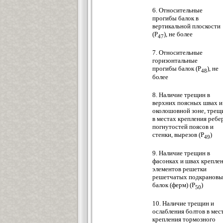
6. Относительные
прогибы балок в
вертикальной плоскости
(Р
), не более
47
7. Относительные
горизонтальные
прогибы балок (Р
), не
48
более
8. Наличие трещин в
верхних поясных швах и
околошовной зоне, трещ
в местах крепления ребе
погнутостей поясов и
стенки, вырезов (P
)
49
9. Наличие трещин в
фасонках и швах крепле
элементов решетки
решетчатых подкранов
балок (ферм) (Р
)
50
10. Наличие трещин и
ослабления болтов в мес
крепления тормозного