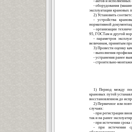
- актов и исполненных
- оборудования (машин
эксплуатации крановых п
2) Установить соответс
- устройства кранов
нормативной документац
- организации техниче
95, ГОСТам и другой нор
- параметров эксплуа
величинам, принятым пр
3) Провести оценку кач
- выполнения профилак
- устранения ранее вы
- строительно-монтажн
1) Период между по
крановых путей устанавл
восстановленном до испр
2) Первичное или пов
случаях:
- при регистрации вно
так и на ранее эксплуат
- при истечении срока 
- при истечении ср
обследованием