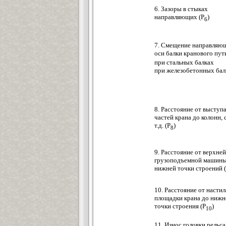
6. Зазоры в стыках
направляющих (Р
)
6
7. Смещение направляю
оси балки кранового пут
при стальных балках
при железобетонных бал
8. Расстояние от высту
частей крана до колонн, 
т.д. (Р
)
8
9. Расстояние от верхне
грузоподъемной машины
нижней точки строений 
10. Расстояние от настил
площадки крана до нижн
точки строения (Р
)
10
11. Износ головки рельса