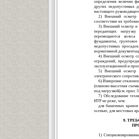
определения величин фа
других недопустимых д
настоящего руководящег
2) Внешний осмотр 
соответствие их требова
3) Внешний осмотр и 
передающих нагрузку 
перемещаются колеса 
фундаменты, грунтовое
недопустимых просадок 
нормативной документац
4) Внешний осмотр со
ограждений, предупредит
эксплуатационной и про
5) Внешний осмотр 
электрического сопротив
6) Измерение отклонен
(планово-высотная съемк
под нагрузкой(см. прил. 3
7) Обследование техн
ИТР не реже, чем:
для башенных кранов 
осенью; для мостовых кра
9. ТРЕ
ПР
1) Специализированна