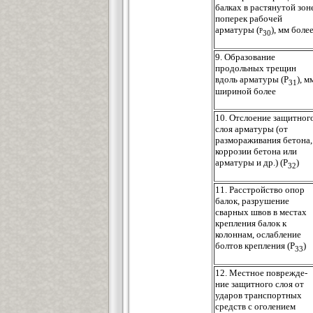
балках в растянутой зон
поперек рабочей
арматуры
(р
), мм боле
30
9. Образование
продольных трещин
вдоль арматуры (P
), м
31
шириной более
10. Отслоение защитног
слоя арматуры (от
размораживания бетона,
коррозии бетона или
арматуры и др.) (Р
)
32
11. Расстройство опор
балок, разрушение
сварных швов в местах
крепления балок к
колоннам, ослабление
болтов крепления (Р
)
33
12. Местное поврежде-
ние защитного слоя от
ударов транспортных
средств с оголением