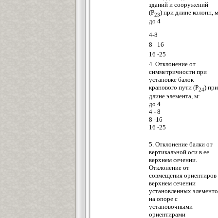
зданий и сооружений
(Р
) при длине колонн, м
23
до 4
4-8
8 - 16
16 -25
4. Отклонение от
симметричности при
установке балок
кранового пути (Р
) при
24
длине элемента, м:
до 4
4 - 8
8 -16
16 -25
5. Отклонение балки от
вертикальной оси в ее
верхнем сечении.
Отклонение от
совмещения ориентиров 
верхнем сечении
установленных элементо
на опоре с
установочными
ориентирами