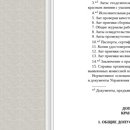
)
3.*
Акты геодезическ
красным линиям с указан
)
4.*
Исполнительная ра
5. Акт проверки качест
6. Акт приемки сборны
7. Общие журналы раб
8. Акты освидетельств
9. Акты промежуточно
)
10.*
Паспорта, сертиф
11. Копия удостоверен
12. Акт приемки сист
13. Акт приемки молни
)
14.*
Заключение о пра
15. Справка организа
выявленных комиссией по
Нормативное основани
и документы Управления
_______
)
*
Документы, предъяв
ДОП
КРА
1. ОБЩИЕ ДОП