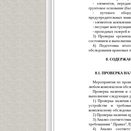
- элементов, перед
грунтовое основание (бало
- путевого оборуд
предупредительных знаков
- элементов заземлени
- несущие конструкции 
- проходных галерей и
3) Проверка организ
состоянием и выполнение
4) Подготовка итог
обследования крановых п
8. СОДЕРЖА
8.1. ПРОВЕРКА 
Мероприятия по прове
любом комплексном обсл
Проверка наличия и 
выполнение следующих ра
1) Проверка наличия
устройстве и требова
комплексному обследован
2) Проверка наличия п
3) Анализ соответств
требованиям ".Правил", Р
4) Анализ соответ