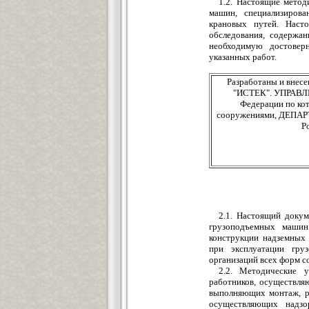
1.2. Настоящие метод
машин, специализиров
крановых путей. Наст
обследования, содержан
необходимую достоверн
указанных работ.
Разработаны и вне
"ИСТЕК". УПРАВЛЕ
Федерации по ко
сооружениями, ДЕПА
Р
2.1. Настоящий докум
грузоподъемных машин
конструкции надземных
при эксплуатации гру
организаций всех форм с
2.2. Методические у
работников, осуществл
выполняющих монтаж, ре
осуществляющих надзо