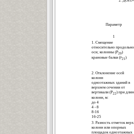
2. ДОП
Параметр
1
1. Смещение
относительно продольн
оси; колонны (Р
)
20
крановые балки
(р
)
21
2. Отклонение осей
колонн
одноэтажных зданий в
верхнем сечении от
вертикали (Р
) при длин
22
колонн, м:
до 4
4 - 8
8-16
16-25
3. Разность отметок верх
колонн или опорных
площадок одноэтажных