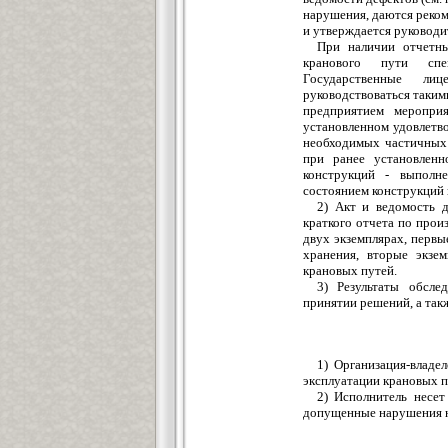
нарушения, даются реком
и утверждается руководи
При наличии отчетн
кранового пути спе
Государственные лицен
руководствоваться таким
предприятием мероприя
установленном удовлетв
необходимых частичных 
при ранее установленн
конструкций - выполн
состоянием конструкций 
2) Акт и ведомость 
краткого отчета по прои
двух экземплярах, первы
хранения, вторые экзе
крановых путей.
3) Результаты обсле
принятии решений, а так
1) Организация-владе
эксплуатации крановых п
2) Исполнитель несет
допущенные нарушения н