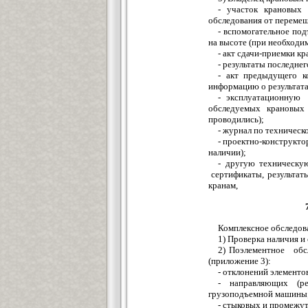
- участок крановых
обследования от переме
- вспомогательное по
на высоте (при необходи
- акт сдачи-приемки к
- результаты последне
- акт предыдущего к
информацию о результат
- эксплуатационну
обследуемых крановых 
проводились);
- журнал по техническ
- проектно-конструкт
наличии);
- другую техническ
сертификаты, результат
кранам,
Комплексное обследов
1) Проверка наличия и
2) Поэлементное обсл
(приложение 3):
- отклонений элементо
- направляющих (ре
грузоподъемной машины
- стыковых и промежу