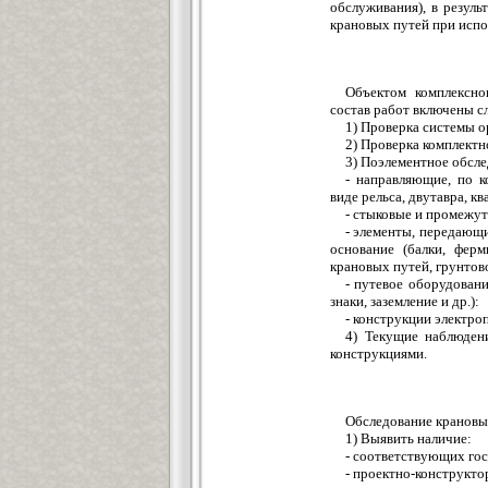
обслуживания), в резуль
крановых путей при испо
Объектом комплексно
состав работ включены 
1) Проверка системы о
2) Проверка комплектн
3) Поэлементное обсле
- направляющие, по к
виде рельса, двутавра, ква
- стыковые и промежу
- элементы, передающ
основание (балки, фер
крановых путей, грунтово
- путевое оборудован
знаки, заземление и др.):
- конструкции электро
4) Текущие наблюден
конструкциями.
Обследование крановы
1) Выявить наличие:
- соответствующих гос
- проектно-конструкто