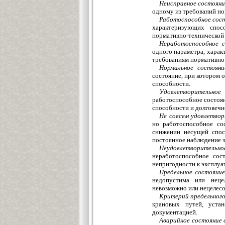
Неисправное состояни
одному из требований но
Работоспособное сост
характеризующих спос
нормативно-технической 
Неработоспособное с
одного параметра, харак
требованиям нормативно-
Нормальное состояни
состояние, при котором 
способности.
Удовлетворительно
работоспособное состоян
способности и долговечн
Не совсем удовлетвор
но работоспособное со
снижении несущей спос
постоянное наблюдение 
Неудовлетворительн
неработоспособное сос
непригодности к эксплуа
Предельное состояние
недопустима или неце
невозможно или нецелесо
Критерий предельного
крановых путей, уст
документацией.
Аварийное состояние 