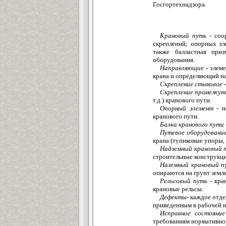
Госгортехнадзора.
Крановый путь -
соор
скреплений; опорных эл
также балластная при
оборудования.
Направляющие -
элеме
крана и определяющий на
Скрепление стыковое -
Скрепление промежуто
т.д.) кранового пути.
Опорный элемент -
не
кранового пути.
Балка кранового пути 
Путевое оборудовани
крана (тупиковые упоры,
Надземный крановый п
строительные конструкци
Наземный крановый п
опираются на грунт земл
Рельсовый путь -
кран
крановые рельсы.
Дефекты-
каждое отдел
приведенным в рабочей 
Исправное состояние
требованиям нормативной