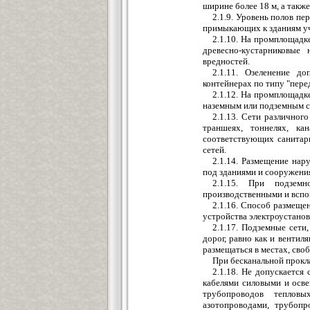
ширине более 18 м, а такж
2.1.9. Уровень полов пе
примыкающих к зданиям уча
2.1.10. На промплощадк
древесно-кустарниковые
вредностей.
2.1.11. Озеленение д
контейнерах по типу "пере
2.1.12. На промплощад
наземным или подземным с
2.1.13. Сети различног
траншеях, тоннелях, ка
соответствующих санитар
сетей.
2.1.14. Размещение на
под зданиями и сооружени
2.1.15. При подзем
производственными и вспо
2.1.16. Способ размеще
устройства электроустанов
2.1.17. Подземные сети
дорог, равно как и вентил
размещаться в местах, сво
При бесканальной прокл
2.1.18. Не допускается
кабелями силовыми и осве
трубопроводов тепловы
азотопроводами, трубопр