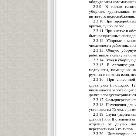
оборудованы автоматическ
2.3.9. В состав сани
уборные, курительные, м
питьевого водоснабжения,
2.3.10. При гардеробны
бритья, сушки волос.
2.3.11. При чистке и о
быть раздаточные спецод
2.3.12. Уборные в мно
численности работников на
2.3.13. Общую уборну
работников в смену не боле
2.3.14. Вход в уборную
2.3.15. В организаци
медпункты, помещения ли
ручных и ножных ванн, пси
2.3.16. При списочно
здравпункт (площадью 12
численности работающих от
должен предусматриваться
2.3.17. Фельдшерские и
2.3.18. Помещения для
установка на 75 чел. с ра
2.3.19. Сауна (парильн
зданий I или II степеней 
отделена от других по
перекрытиями 3-го типов.
2.3.20. Ингалятории 