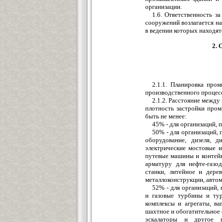
организации.
1.6. Ответственность з
сооружений возлагается на
в ведении которых находят
2.
2.1.1. Планировка про
производственного процесс
2.1.2. Расстояние межд
плотность застройки про
быть не менее:
45% - для организаций,
50% - для организаций,
оборудование, дизеля, д
электрические мостовые 
путевые машины и контей
арматуру для нефте-газ
станки, литейное и дере
металлоконструкции, автом
52% - для организаций,
и газовые турбины и тур
комплексы и агрегаты, в
шахтное и обогатительное 
эскалаторы и другое п