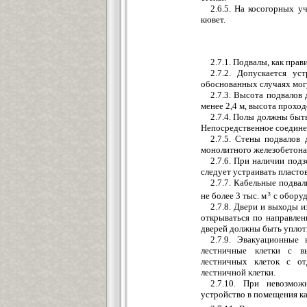
2.6.5. На косогорных 
кювет.
2.7.1. Подвалы, как пра
2.7.2. Допускается у
обоснованных случаях мог
2.7.3. Высота подвалов
менее 2,4 м, высота проходо
2.7.4. Полы должны быт
Непосредственное соединен
2.7.5. Стены подвалов
монолитного железобетона
2.7.6. При наличии под
следует устраивать пласто
2.7.7. Кабельные подва
не более 3 тыс. м
с оборуд
2.7.8. Двери и выходы 
открываться по направле
дверей должны быть уплот
2.7.9. Эвакуационные
лестничные клетки с в
лестничных клеток с от
лестничной клетки.
2.7.10. При невозмож
устройство в помещения ка