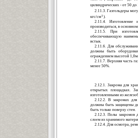
цилиндрических - от 50 до
2.11.3. Газгольдеры могу
кгс/см
).
2.11.4. Изготовление
производиться, в основном
2.11.5. При изготов
обеспечивающую наименьш
встык.
2.11.6. Для обслуживан
должны быть оборудова
ограждением высотой 1,0м
2.11.7. Верхняя часть 
менее 50%.
2.12.1. Закрома для хр
открытых площадках. За
изготовленными из железоб
2.12.2. В закромах дл
должны быть защищены де
быть только поверху стен.
2.12.3. Полы закромов
слоем из хранимого матери
2.12.4. Для осмотра, ре