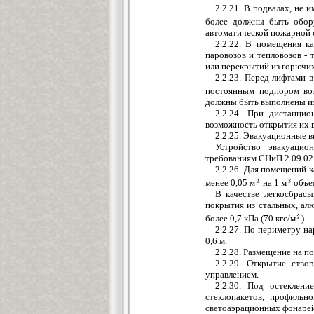
2.2.21. В подвалах, не
более должны быть обор
автоматической пожарной 
2.2.22. В помещения к
паровозов и тепловозов -
или перекрытий из горючих
2.2.23. Перед лифтами
постоянным подпором воз
должны быть выполнены из 
2.2.24. При дистанци
возможность открытия их 
2.2.25. Эвакуационные 
Устройство эвакуацио
требованиям СНиП 2.09.02
2.2.26. Для помещений 
менее 0,05 м
на 1 м
объем
В качестве легкосбрас
покрытия из стальных, ал
более 0,7 кПа (70 кгс/м
).
2.2.27. По периметру н
0,6 м.
2.2.28. Размещение на п
2.2.29. Открытие ств
управлением.
2.2.30. Под остеклени
стеклопакетов, профильн
светоаэрационных фонарей 