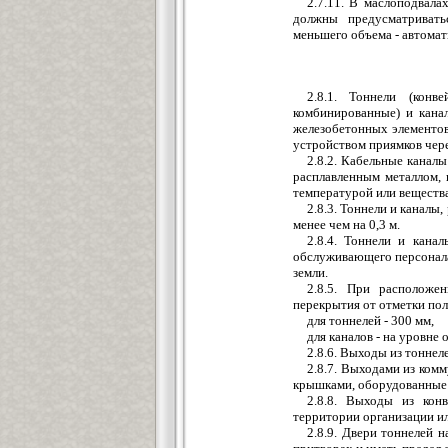
2.7.11. В маслоподвал
должны предусматривать
меньшего объема - автомат
2.8.1. Тоннели (конв
комбинированные) и кана
железобетонных элементов 
устройством приямков чере
2.8.2. Кабельные каналы
расплавленным металлом,
температурой или веществ
2.8.3. Тоннели и каналы,
менее чем на 0,3 м.
2.8.4. Тоннели и кана
обслуживающего персонала
земли.
2.8.5. При расположе
перекрытия от отметки по
для тоннелей - 300 мм,
для каналов - на уровне 
2.8.6. Выходы из тоннел
2.8.7. Выходами из ком
крышками, оборудованные 
2.8.8. Выходы из кон
территории организации ил
2.8.9. Двери тоннелей