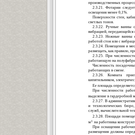
производственных процесса
2.3.21. Фотарии следу
освещения менее 0,1%.
Поверхности стен, каб
светлых тонов.
2.3.22. Ручные ванны 
вибрацией, передающейся 
2.3.23. Ножные ванны 
работой стоя или с вибрац
2.3.24. Помещения и ме
размещать, как правило, п
2.3.25. При численност
работающую на полуфабрик
Численность посадочных
работающих в смене.
2.3.26. Комната при
кипятильником, электричес
Ее площадь определяется
При численности рабо
выделение в гардеробной 
2.3.27. В администрати
и технологических бюро,
служб, вычислительной тех
2.3.28. Площади помеще
м
на работника конструкт
При оснащении рабочих
размещения должны опреде