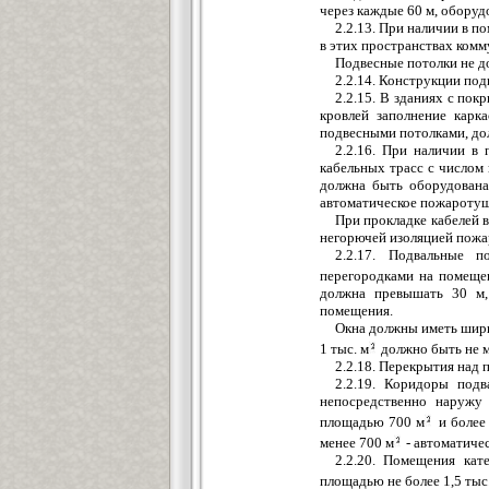
через каждые 60 м, обору
2.2.13. При наличии в 
в этих пространствах ком
Подвесные потолки не д
2.2.14. Конструкции по
2.2.15. В зданиях с по
кровлей заполнение карк
подвесными потолками, до
2.2.16. При наличии в
кабельных трасс с числом 
должна быть оборудована 
автоматическое пожаротуш
При прокладке кабелей 
негорючей изоляцией пожа
2.2.17. Подвальные 
перегородками на помеще
должна превышать 30 м,
помещения.
Окна должны иметь шири
1 тыс. м
должно быть не м
2.2.18. Перекрытия над 
2.2.19. Коридоры по
непосредственно наружу
площадью 700 м
и более
менее 700 м
- автоматиче
2.2.20. Помещения ка
площадью не более 1,5 тыс