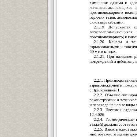
химически едкими и ядо
легковоспламеняющихся и
противопожарного водопр
горючих газов, легковосп
силовыми кабелями.
2.1.19. Допускается 
легковоспламеняющихс
противопожарного) и напо
2.1.20. Каналы и то
взрывоопасными и токсич
60 м и в концах.
2.1.21. При наземном 
повреждений и неблагопри
2.2.1. Производственны
взрывопожарной и пожарной
с Приложением 1.
2.2.2. Объемно-планир
реконструкции и техничес
и перехода на новые виды 
2.2.3. Цветовая отдел
12.4.026.
2.2.4. Геометрические
этажей) должны соответст
2.2.5. Высота одноэтаж
многоэтажного здания долж