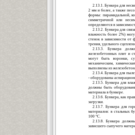
2.13.1. Бункера для нес
2 мм и более, а также пес
формы: пирамидальной, ко
симметричной или неси
определяются в зависимост
2.13.2. Бункера для св
влажность более 2%) могу
стенок в зависимости от 
трения, удельного сцеплени
2.13.3. Бункера дол
железобетонных плит и с
могут быть воронки, су
механическим, химически
выполнены из железобетон
2.13.4. Бункера для пы
- оборудованы аспирацион
2.13.5. Бункера для вл
должны быть оборудованы
материала в бункере.
2.13.6. Бункера, как пр
загрузки.
2.13.7. Бункера для г
материалов: в стальных б
100 °С.
2.13.8. Бункера должн
зависшего сыпучего матери