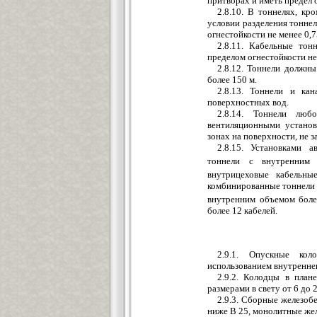
притворах и иметь предел о
2.8.10. В тоннелях, к
условии разделения тоннел
огнестойкости не менее 0,75
2.8.11. Кабельные то
пределом огнестойкости не 
2.8.12. Тоннели должн
более 150 м.
2.8.13. Тоннели и к
поверхностных вод.
2.8.14. Тоннели люб
вентиляционными устано
зонах на поверхности, не 
2.8.15. Установками 
тоннели с внутренним
внутрицеховые кабельн
комбинированные тоннели с
внутренним объемом боле
более 12 кабелей.
2.9.1. Опускные кол
использованием внутреннег
2.9.2. Колодцы в план
размерами в свету от 6 до 2
2.9.3. Сборные железоб
ниже В 25, монолитные жел