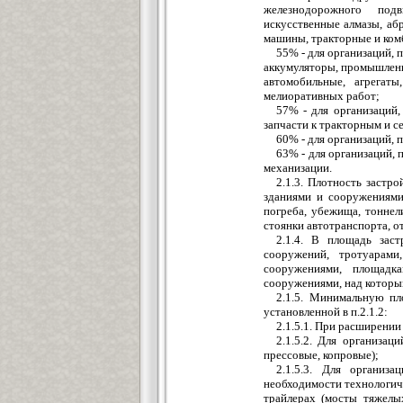
железнодорожного подв
искусственные алмазы, аб
машины, тракторные и ком
55% - для организаций,
аккумуляторы, промышлен
автомобильные, агрегат
мелиоративных работ;
57% - для организаций,
запчасти к тракторным и 
60% - для организаций,
63% - для организаций,
механизации.
2.1.3. Плотность застр
зданиями и сооружениями 
погреба, убежища, тоннел
стоянки автотранспорта, от
2.1.4. В площадь зас
сооружений, тротуарам
сооружениями, площадк
сооружениями, над которы
2.1.5. Минимальную пл
установленной в п.2.1.2:
2.1.5.1. При расширении
2.1.5.2. Для организац
прессовые, копровые);
2.1.5.3. Для организ
необходимости технологич
трайлерах (мосты тяжелы