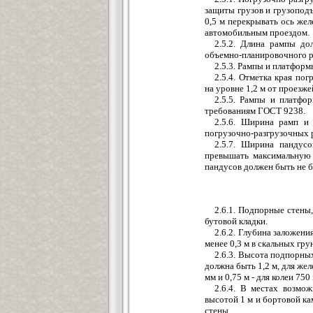
защиты грузов и грузопод
0,5 м перекрывать ось жел
автомобильным проездом.
2.5.2. Длина рампы до
объемно-планировочного 
2.5.3. Рампы и платфор
2.5.4. Отметка края по
на уровне 1,2 м от проезж
2.5.5. Рампы и платфо
требованиям ГОСТ 9238.
2.5.6. Ширина рамп и 
погрузочно-разгрузочных 
2.5.7. Ширина пандусо
превышать максимальную 
пандусов должен быть не б
2.6.1. Подпорные стены
бутовой кладки.
2.6.2. Глубина заложен
менее 0,3 м в скальных гру
2.6.3. Высота подпорны
должна быть 1,2 м, для жел
мм и 0,75 м - для колеи 750
2.6.4. В местах возмо
высотой 1 м и бортовой ка
стены.