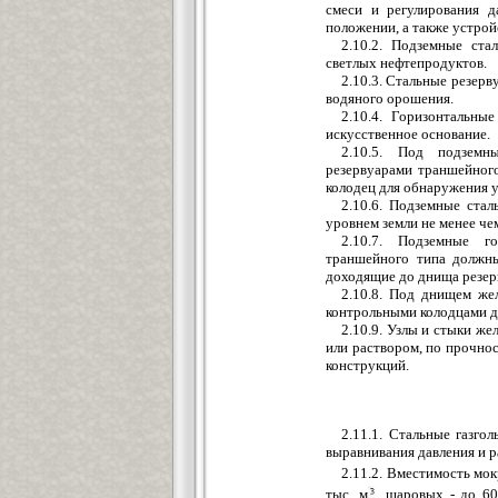
смеси и регулирования 
положении, а также устрой
2.10.2. Подземные ста
светлых нефтепродуктов.
2.10.3. Стальные резер
водяного орошения.
2.10.4. Горизонтальн
искусственное основание.
2.10.5. Под подземн
резервуарами траншейног
колодец для обнаружения 
2.10.6. Подземные ста
уровнем земли не менее че
2.10.7. Подземные г
траншейного типа должны
доходящие до днища резерв
2.10.8. Под днищем же
контрольными колодцами д
2.10.9. Узлы и стыки ж
или раствором, по прочно
конструкций.
2.11.1. Стальные газго
выравнивания давления и р
2.11.2. Вместимость мок
тыс. м
, шаровых - до 6