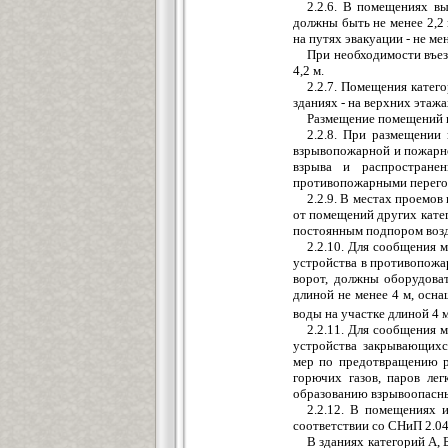
2.2.6. В помещениях в
должны быть не менее 2,2 
на путях эвакуации - не мен
При необходимости въез
4,2 м.
2.2.7. Помещения катег
зданиях - на верхних этажа
Размещение помещений к
2.2.8. При размещении
взрывопожарной и пожарн
взрыва и распростране
противопожарными перегор
2.2.9. В местах проемо
от помещений других кате
постоянным подпором возд
2.2.10. Для сообщения 
устройства в противопож
ворот, должны оборудова
длиной не менее 4 м, осн
воды на участке длиной 4 м 
2.2.11. Для сообщения 
устройства закрывающихс
мер по предотвращению р
горючих газов, паров ле
образованию взрывоопасн
2.2.12. В помещениях 
соответствии со СНиП 2.04
В зданиях категорий А,