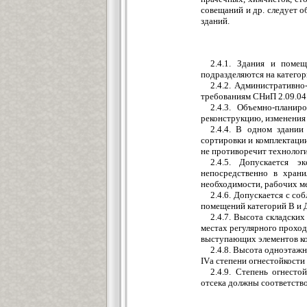
совещаний и др. следует 
зданий.
2.4.1. Здания и поме
подразделяются на категор
2.4.2. Административн
требованиям СНиП 2.09.04
2.4.3. Объемно-плани
реконструкцию, изменения 
2.4.4. В одном здании
сортировки и комплектации
не противоречит технолог
2.4.5. Допускается э
непосредственно в хран
необходимости, рабочих ме
2.4.6. Допускается с с
помещений категорий В и Д
2.4.7. Высота складски
местах регулярного проход
выступающих элементов ко
2.4.8. Высота одноэтажн
IVа степени огнестойкости -
2.4.9. Степень огнест
отсека должны соответство