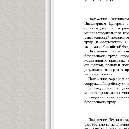
от 13.03.97 № 63
Положение. Техничес
Инженерным Центром об
организацией по охран
машиностроительного ком
утверждающей подписи от
труда в соответствии с
экономики Российской Феде
Положение разработа
безопасности труда, стр
нормативных правовых а
стандартов, правил и по
результаты экспертизы п
машиностроению.
Положение содержит ос
сооружений и действует н
С введением в дейс
машиностроительных мин
приведению в соответств
безопасности труда.
Положение. Техническа
разработано во исполнени
от 12.08.94 N 937 "О го