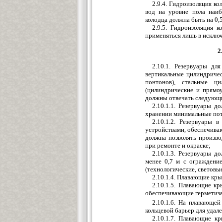
2.9.4. Гидроизоляция к
вод на уровне пола наиб
колодца должна быть на 0,
2.9.5. Гидроизоляция 
применяться лишь в исклю
2
2.10.1. Резервуары дл
вертикальные цилиндриче
понтонов), стальные ц
(цилиндрические и прямоу
должны отвечать следующ
2.10.1.1. Резервуары 
хранении минимальные пот
2.10.1.2. Резервуары
устройствами, обеспечива
должна позволять произво
при ремонте и окраске;
2.10.1.3. Резервуары 
менее 0,7 м с ограждени
(технологические, световы
2.10.1.4. Плавающие кр
2.10.1.5. Плавающие к
обеспечивающие герметиз
2.10.1.6. На плавающе
кольцевой барьер для удал
2.10.1.7. Плавающие к