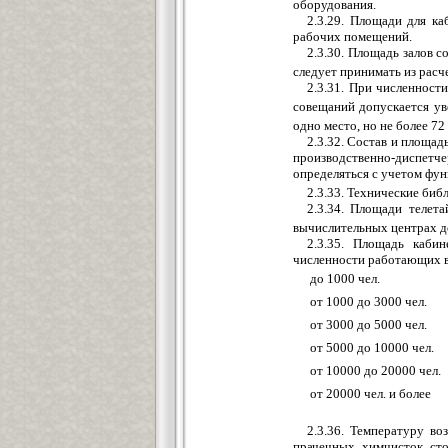
оборудования.
2.3.29. Площади для к
рабочих помещений.
2.3.30. Площадь залов с
следует принимать из расче
2.3.31. При численност
совещаний допускается ув
одно место, но не более 72
2.3.32. Состав и площад
производственно-диспе
определяться с учетом фу
2.3.33. Технические биб
2.3.34. Площади телет
вычислительных центрах до
2.3.35. Площадь каби
численности работающих в
до 1000 чел.
от 1000 до 3000 чел.
от 3000 до 5000 чел.
от 5000 до 10000 чел.
от 10000 до 20000 чел.
от 20000 чел. и более
2.3.36. Температуру в
прачечных, химчисток, сто