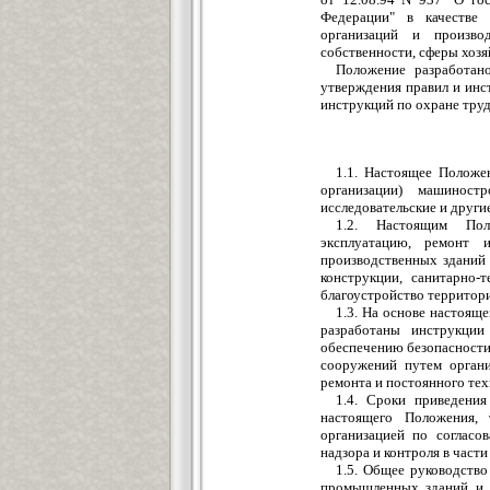
Федерации" в качестве 
организаций и произво
собственности, сферы хоз
Положение разработан
утверждения правил и инс
инструкций по охране труд
1.1. Настоящее Положе
организации) машиностр
исследовательские и други
1.2. Настоящим Пол
эксплуатацию, ремонт 
производственных зданий
конструкции, санитарно-
благоустройство территор
1.3. На основе настоящ
разработаны инструкции
обеспечению безопасности
сооружений путем органи
ремонта и постоянного тех
1.4. Сроки приведени
настоящего Положения, 
организацией по согласо
надзора и контроля в част
1.5. Общее руководств
промышленных зданий и с