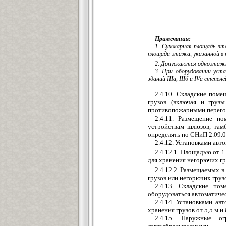
Примечания:
1. Суммарная площадь эт
площади этажа, указанной в 
2. Допускаются одноэтажн
3. При оборудовании уст
зданий IIIа, IIIб и IVа степе
2.4.10. Складские пом
грузов (включая и груз
противопожарными перего
2.4.11. Размещение п
устройствам шлюзов, тамб
определять по СНиП 2.09.0
2.4.12. Установками ав
2.4.12.1. Площадью от 1
для хранения негорючих гр
2.4.12.2. Размещаемых в
грузов или негорючих груз
2.4.13. Складские по
оборудоваться автоматиче
2.4.14. Установками а
хранения грузов от 5,5 м и
2.4.15. Наружные 