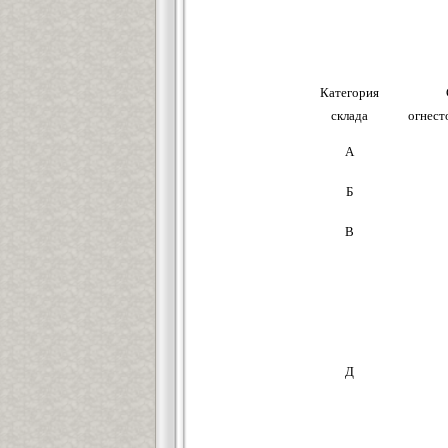
Категория
склада
огнест
А
Б
В
Д