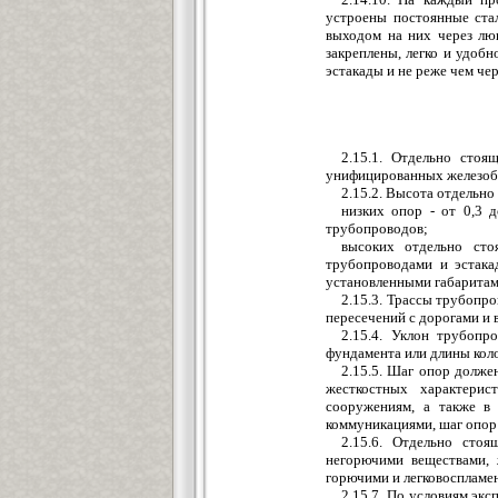
устроены постоянные ста
выходом на них через лю
закреплены, легко и удоб
эстакады и не реже чем чер
2.15.1. Отдельно сто
унифицированных железобе
2.15.2. Высота отдельно
низких опор - от 0,3 
трубопроводов;
высоких отдельно сто
трубопроводами и эстака
установленными габаритам
2.15.3. Трассы трубопр
пересечений с дорогами и 
2.15.4. Уклон трубопр
фундамента или длины коло
2.15.5. Шаг опор долже
жесткостных характери
сооружениям, а также в
коммуникациями, шаг опор
2.15.6. Отдельно сто
негорючими веществами, 
горючими и легковоспламен
2.15.7. По условиям эк