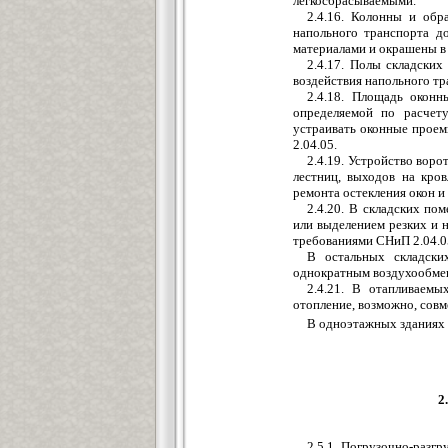
легкосбрасываемыми.
2.4.16. Колонны и обр
напольного транспорта 
материалами и окрашены в 
2.4.17. Полы складски
воздействия напольного тр
2.4.18. Площадь окон
определяемой по расчет
устраивать оконные прое
2.04.05.
2.4.19. Устройство вор
лестниц, выходов на кро
ремонта остекления окон и
2.4.20. В складских п
или выделением резких и 
требованиями СНиП 2.04.0
В остальных складски
однократным воздухообмен
2.4.21. В отапливаемы
отопление, возможно, сов
В одноэтажных зданиях 
2
2.5.1. Погрузочно-раз