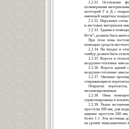
2.2.31. Остекление ф
полимерными материалами д
категорий Г и Д с покры
имеющей защитное покрыти
2.2.32. Наружные стены
и листовых материалов зав
2.2.33. Здания и помеще
Вт/м
, должны быть выпо
При этом зоны постоян
помощью средств местного
2.2.34. На входах в о
тамбур должен быть отапл
2.2.35. Ворота и техно
воздушно-тепловые завесы
2.2.36. Ворота здани
воздушно-тепловые завесы
2.2.37. Оконные проем
открывающиеся переплеты
Открытие переплетов
механизированным.
2.2.38. Окна помещ
герметизированы и исключа
2.2.39. Уклон лестнич
проступи 300 мм; для подв
ширине проступи 260 мм;
более 1:1. Эти лестницы д
на уровне эвакуационных 