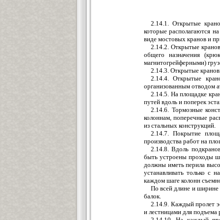
2.14.1. Открытые кран
которые располагаются н
виде мостовых кранов и пр
2.14.2. Открытые крано
общего назначения (крю
магнитогрейферными) груз
2.14.3. Открытые крано
2.14.4. Открытые кра
организованным отводом а
2.14.5. На площадке кр
путей вдоль и поперек эст
2.14.6. Тормозные конс
колоннам, поперечные рас
из стальных конструкций.
2.14.7. Покрытие площ
производства работ на пло
2.14.8. Вдоль подкран
быть устроены проходы шир
должны иметь перила высо
устанавливать только с н
каждом шаге колонн съемно
По всей длине и ширине
балок.
2.14.9. Каждый пролет
и лестницами для подъема 
2.14.10. На каждый п