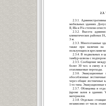
2.3
2.3.1. Административн
мобильных зданиях. Допуск
II, IIIa и IVа степени огнес
2.3.2. Высота админ
климатических районах IА, I
3 м.
2.3.3. Многоэтажные зда
также при наличии на 
пользующихся креслами-ко
2.3.4. В подвальных и 
тамбур-шлюзы с подпором 
2.3.5. Сообщение межд
более 30 чел. в смену и
отапливаемые переходы.
2.3.6. Эвакуационные
обособленные лестничные
через общие лестничные к
1-го типа. Эвакуационные
2.3.7. Облицовка и отде
(кроме залов в зданиях 
материалов.
2.3.8. Отдельно стоящи
независимо от числа этаж