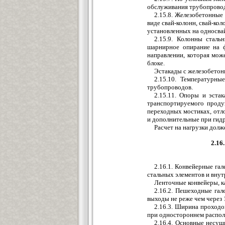
обслуживания трубопрово
2.15.8. Железобетонны
виде свай-колонн, свай-ко
установленных на односва
2.15.9. Колонны стал
шарнирное опирание на 
направлении, которая мо
блоке.
Эстакады с железобетон
2.15.10. Температурн
трубопроводов.
2.15.11. Опоры и эста
транспортируемого проду
переходных мостиках, отло
и дополнительные при гид
Расчет на нагрузки долж
2.16
2.16.1. Конвейерные га
стальных элементов и внут
Ленточные конвейеры, к
2.16.2. Пешеходные гал
выходы не реже чем через 
2.16.3. Ширина проходо
при одностороннем располо
2.16.4. Основные несущ