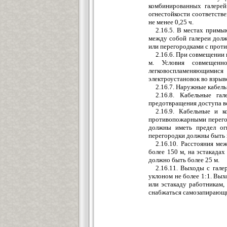
комбинированных галерей
огнестойкости соответстве
не менее 0,25 ч.
2.16.5. В местах примы
между собой галереи дол
или перегородками с прот
2.16.6. При совмещении
м. Условия совмещенн
легковоспламеняющимися
электроустановок во взры
2.16.7. Наружные кабел
2.16.8. Кабельные г
предотвращения доступа во
2.16.9. Кабельные и 
противопожарными перегор
должны иметь предел огн
перегородки должны быть и
2.16.10. Расстояния м
более 150 м, на эстакадах
должно быть более 25 м.
2.16.11. Выходы с гал
уклоном не более 1:1. Вы
или эстакаду работникам
снабжаться самозапирающи