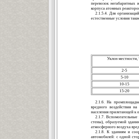
перевозок негабаритных 
корпуса атомных реакторов
2.1.5.4. Для организац
естественные условия такие
Уклон местности,
2-5
5-10
10-15
15-20
2.1.6. На промплощадк
вредного воздействия на
населения прилегающей к 
2.1.7. Вспомогательные
стены), образуемой здани
атмосферного воздуха вред
2.1.8. К зданиям и со
автомобилей: с одной сто