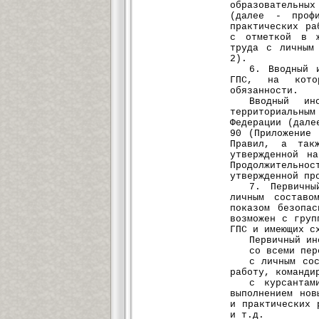
образовательных
(далее - профи
практических ра
с отметкой в ж
труда с личным
2).
6. Вводный 
ГПС, на кото
обязанности.
Вводный ин
территориальн
Федерации (дале
90 (Приложение
Правил, а такж
утвержденной н
Продолжительно
утвержденной пр
7. Первичны
личным составо
показом безопа
возможен с груп
ГПС и имеющих с
Первичный ин
со всеми пер
с личным со
работу, команди
с курсантам
выполнением нов
и практических 
и т.д.