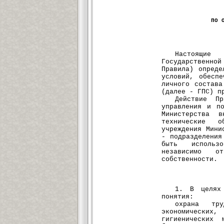
ПО 
Настоящие
Государственн
Правила) опреде
условий, обеспе
личного состава
(далее - ГПС) п
Действие Пр
управления и по
Министерства 
технические о
учреждения Мини
- подразделения
быть использо
независимо о
собственности.
1. В целях 
понятия:
охрана тр
экономических
гигиенических 