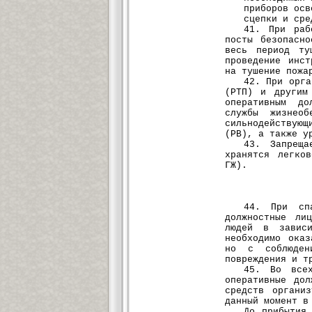
приборов осв
сцепки и сре
41. При раб
посты безопасн
весь период ту
проведение инс
на тушение пожа
42. При орга
(РТП) и другим
оперативным до
службы жизнеоб
сильнодействую
(РВ), а также у
43. Запреща
хранятся легко
ГЖ).
44. При сп
должностные ли
людей в зависи
необходимо ока
но с соблюден
повреждения и т
45. Во всех
оперативные до
средств органи
данный момент в
До прибытия