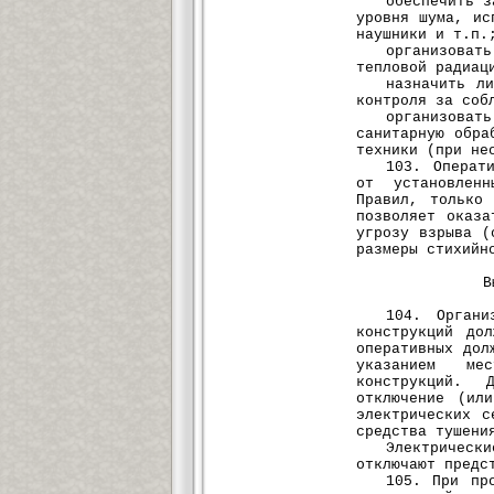
обеспечить з
уровня шума, ис
наушники и т.п.
организоват
тепловой радиац
назначить л
контроля за соб
организова
санитарную обра
техники (при не
103. Операт
от установлен
Правил, только
позволяет оказа
угрозу взрыва (
размеры стихийн
В
104. Органи
конструкций до
оперативных дол
указанием мес
конструкций. 
отключение (ил
электрических с
средства тушени
Электричес
отключают предс
105. При пр