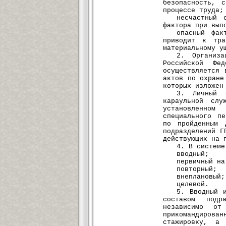
безопасность, 
процессе труда;
несчастный 
фактора при вып
опасный фак
приводит к тра
материальному у
2. Организа
Российской Фе
осуществляется 
актов по охране
которых изложен
3. Личный 
караульной сл
установленном
специального п
по пройденным 
подразделений Г
действующих на 
4. В системе
вводный;
первичный на
повторный;
внеплановый;
целевой.
5. Вводный 
составом подр
независимо от
прикомандирова
стажировку, а