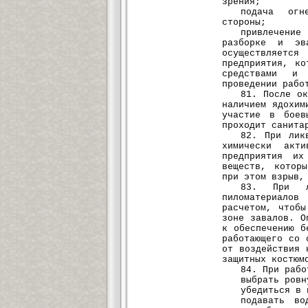
зрения;
подача огн
стороны;
привлечени
разборке и эва
осуществляет
предприятия, ко
средствами и 
проведении рабо
81. После о
наличием ядохим
участие в боев
проходит санита
82. При лик
химически акт
предприятия их
веществ, котор
при этом взрыв,
83. При л
пиломатериалов
расчетом, чтобы
зоне завалов. О
к обеспечению б
работающего со 
от воздействия 
защитных костюм
84. При рабо
выбрать ровн
убедиться в 
подавать во