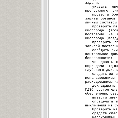
задачи;
указать ли
пропускного пун
провести бо
защиты органов
личным составом
проверить пе
кислорода (во
постовому на п
кислорода (возд
проверить п
записей постовы
сообщить ли
контрольное дав
безопасности;
чередовать 
периодами отдых
глубокого дыхан
следить за с
использование
расходованием к
докладывать 
ГДЗС обстоятел
обеспечению без
вывести звен
определить 
выключения из С
Проверить на
средств спас
необходимый 