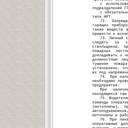
с использов
подразделений Г
с обязательн
типа НРТ.
72. Запреща
горящих прибор
также веществ 
привести к вски
73. Личный 
следить за со
ствольщиков, п
пожарных лест
докладывать о н
должностным ли
тушения пожар
установлено, чт
их под напряжен
74. При нал
необходимо пров
предприятия.
При наличи
находящихся там
75. Водителя
команды операти
(мотопомпы), п
автоподъемник
мотопомпы и раб
76. При лик
оперативные до