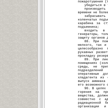
пожаротушения (
убедиться в 
производить
времени не боле
забрасывать
коленчатых подъ
карабина за ст
подъемника;
входить в 
генераторы, тол
защиту органов 
88. При пож
мелкого, так и
целесообразно 
рукавных разве
прокладку резер
89. При лик
помещениях (хол
среды, не при
подразделений
оперативные до
хладагента из 
выпуск аммиака 
его возможного 
90. В целях 
горения на пре
вещества, должн
совместно с ад
радиационной б
организации 