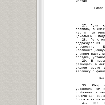
местах.
Глава
27. Пункт с
правило, в смеж
кв. м при мини
цокольных и под
28. По степ
подразделения 
опасности. Д
квалификационн
знаниям настоящ
порядке, устано
29. В помещ
размещать в лег
видном месте 
табличку с фами
Вые
30. Сбор и
установленном п
прибывает к по
включаться осве
бросать на путя
31. При ис