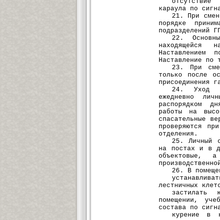
отсутствие
караула по сигн
21. При смен
порядке приним
подразделений Г
22. Основн
находящейся н
Наставлением 
Наставление по 
23. При сме
только после о
присоединения г
24. Уход з
ежедневно лич
распорядком дн
работы на высо
спасательные ве
проверяются пр
отделения.
25. Личный 
на постах и в д
объектовые, 
производственно
26. В помеще
устанавлива
лестничных клет
застилать 
помещении, уче
состава по сигн
курение в н