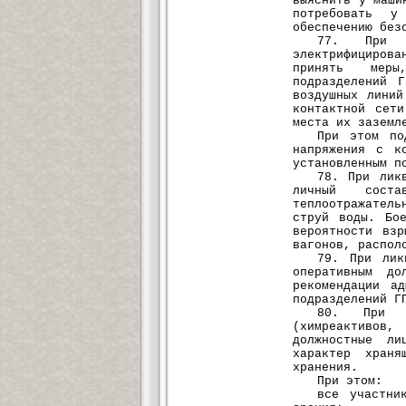
выяснить у маши
потребовать 
обеспечению без
77. При л
электрифициров
принять меры
подразделений 
воздушных лини
контактной сет
места их заземл
При этом по
напряжения с к
установленным п
78. При лик
личный сост
теплоотражател
струй воды. Бо
вероятности вз
вагонов, распол
79. При лик
оперативным до
рекомендации а
подразделений Г
80. При л
(химреактивов
должностные ли
характер храня
хранения.
При этом:
все участни