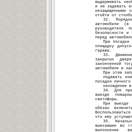
выдерживать нео
и не задевать е
незащищенными 
отойти от столб
32. Порядо
автомобили (в
руководителя п
безопасности и 
перед автомобил
При посадке
площадку допус
гаража.
33. Движен
закрытых двер
законченной тог
автомобиле и за
При этом зап
подавать ко
посадки личного
нахождение в
34. Для пре
выезде пожарн
светофоры.
При выезде 
обязан включит
Воспользоватьс
что ему уступаю
35. Начальн
выехавшие во г
выполнение в