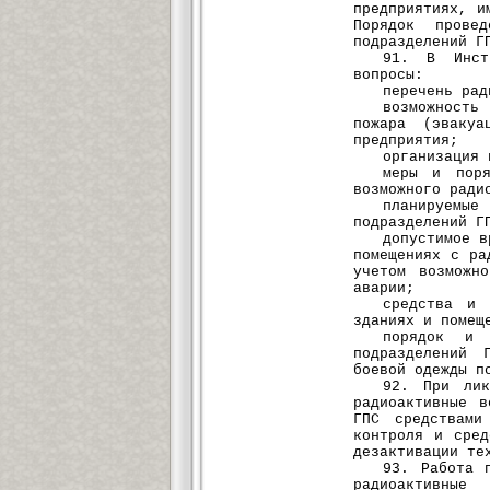
предприятиях, и
Порядок прове
подразделений Г
91. В Инст
вопросы:
перечень рад
возможность
пожара (эвакуа
предприятия;
организация 
меры и поря
возможного ради
планируемы
подразделений Г
допустимое в
помещениях с ра
учетом возможн
аварии;
средства и 
зданиях и помещ
порядок и 
подразделений 
боевой одежды п
92. При лик
радиоактивные в
ГПС средствами
контроля и сред
дезактивации те
93. Работа 
радиоактивные