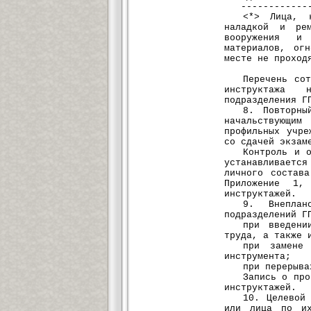
--------------
<*> Лица, к
наладкой и рем
вооружения и
материалов, ог
месте не проход
Перечень со
инструктажа 
подразделения Г
8. Повторны
начальствующим
профильных учр
со сдачей экзам
Контроль и 
устанавливаетс
личного состав
Приложение 1,
инструктажей.
9. Внеплан
подразделений Г
при введени
труда, а также 
при замене 
инструмента;
при перерыва
Запись о про
инструктажей.
10. Целевой
или лица по их