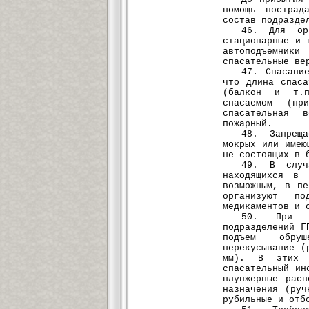
помощь пострад
состав подразде
46. Для ор
стационарные и 
автоподъемники
спасательные ве
47. Спасани
что длина спаса
(балкон и т.п
спасаемом (п
спасательная 
пожарный.
48. Запреща
мокрых или имею
не состоящих в 
49. В случа
находящихся в 
возможным, в пе
организуют п
медикаментов и 
50. При пе
подразделений Г
подъем обруш
перекусывание (
мм). В этих с
спасательный ин
плунжерные рас
назначения (руч
рубильные и отб