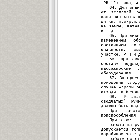
(РВ-12) типа, а
64. Для инди
от тепловой ра
защитная металл
щитки, прикрепл
на земле, ватна
и т.д.
65. При ликв
изменением об
состоянием техн
опасности, нем
участке, РТП и 
66. При лик
составу подраз
пассажирские
оборудования.
67. Во время
помещения след
случае угрозы о
отходит в безоп
68. Устана
сводчатых) руч
должны быть над
При работ
приспособления,
При этом:
работа на ру
допускается тол
карабином за ст
работу со с