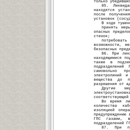
только убедивши
85. Ликвид
находятся уста
после получени
установок (сосу
В ходе тушен
принять мер
опасных предело
стенок;
потребоват
возможности, м
безопасных пред
86. При лик
находящимися по
также в подзем
подразделений 
самовольно пр
электролиний и
вещества до п
разрешения от а
Другие м
электроустано
соответствующей
Во время ли
количества ка
изоляцией опер
предупреждению 
ГПС газами, в
подразделений Г
87. При пр