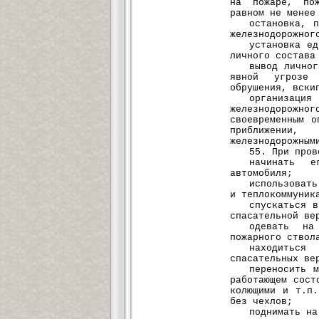
на пожаре, пож
равном не менее
остановка, 
железнодорожног
установка е
личного состава
вывод лично
явной угрозе 
обрушения, вски
организац
железнодорожно
своевременным о
приближении
железнодорожным
55. При пров
начинать е
автомобиля;
использоват
и теплокоммуник
спускаться 
спасательной ве
одевать на
пожарного ствол
находитьс
спасательных ве
переносить 
работающем сост
колющими и т.п
без чехлов;
поднимать на