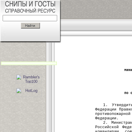
МИН
ПО 
1. Утвердит
Федерации Прави
противопожарно
Федерации.
2. Министра
Российской Фед
командирам со