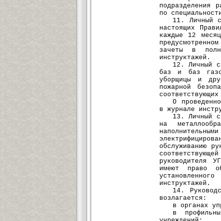
подразделения р
по специальност
11. Личный 
настоящих Прави
каждые 12 меся
предусмотренном
зачеты в пол
инструктажей.
12. Личный с
баз и баз газо
уборщицы и дру
пожарной безоп
соответствующих
О проведенн
в журнале инстр
13. Личный с
на металлообр
наполнительным
электрифициро
обслуживанию ру
соответствующе
руководителя У
имеют право об
установленно
инструктажей.
14. Руковод
возлагается:
в органах уп
в профильны
учреждений;