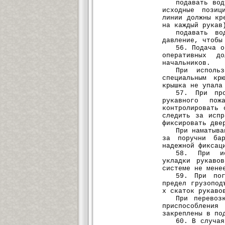
подавать во
исходные позиц
линии должны кр
на каждый рукав
подавать во
давление, чтобы
56. Подача о
оперативных д
начальников.
При использ
специальным кр
крышка не упала
57. При пр
рукавного пож
контролировать 
следить за испр
фиксировать две
При наматыва
за поручни бар
надежной фиксац
58. При ис
укладки рукаво
системе не мене
59. При пог
предел грузопод
х скаток рукаво
При перевоз
приспособления
закреплены в по
60. В случая