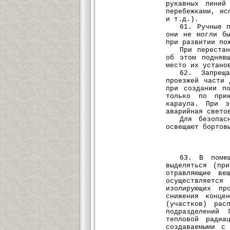
рукавных линий
перебежками, ис
и т.д.).
61. Ручные 
они не могли б
при развитии по
При переста
об этом подняв
место их устано
62. Запреща
проезжей части 
при создании п
только по прик
караула. При э
аварийная свето
Для безопас
освещают бортов
63. В помещ
выделяться (пр
отравляющие ве
осуществляетс
изолирующих пр
снижения конце
(участков) рас
подразделений
тепловой радиа
создаваемыми с