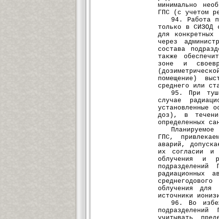
минимально нео
ГПС (с учетом р
94. Работа 
только в СИЗОД 
для конкретных 
через админист
состава подраз
также обеспечи
зоне и своевр
(дозиметрическ
помещение) выс
среднего или ст
95. При туш
случае радиаци
установленные о
доз), в течени
определенных са
Планируемое
ГПС, привлекае
аварий, допуск
их согласии и 
облучения и р
подразделений 
радиационных 
среднегодовог
облучения для 
источники иониз
96. Во избе
подразделений
учитывать пред