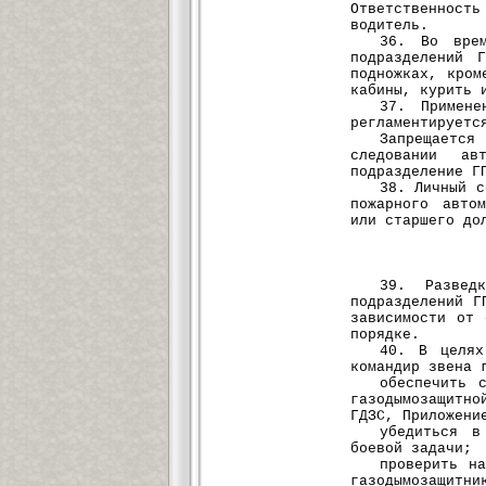
Ответственность
водитель.
36. Во врем
подразделений 
подножках, кром
кабины, курить 
37. Примене
регламентируетс
Запрещается
следовании а
подразделение Г
38. Личный с
пожарного авто
или старшего до
39. Развед
подразделений Г
зависимости от 
порядке.
40. В целях
командир звена 
обеспечить 
газодымозащитн
ГДЗС, Приложени
убедиться в
боевой задачи;
проверить н
газодымозащитни