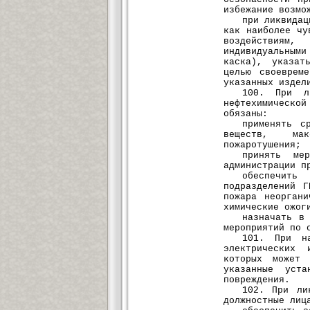
избежание возмо
при ликвидац
как наиболее чу
воздействиям,
индивидуальным
каска), указат
целью своеврем
указанных издел
100. При л
нефтехимическ
обязаны:
применять с
веществ, мак
пожаротушения;
принять ме
администрации п
обеспечить
подразделений 
пожара неорган
химические ожог
назначать в
мероприятий по 
101. При на
электрических 
которых может 
указанные уст
повреждения.
102. При ли
должностные лиц