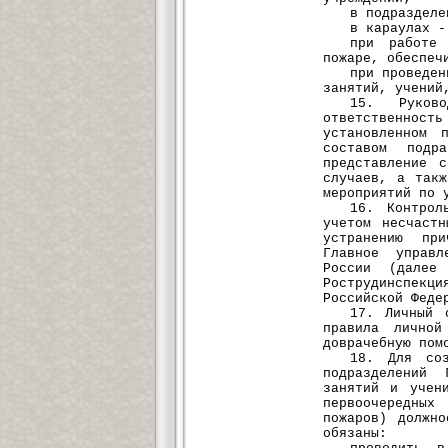
в подразделе
в караулах -
при работе
пожаре, обеспеч
при проведен
занятий, учений
15. Руково
ответственност
установленном 
составом под
представление 
случаев, а такж
мероприятий по 
16. Контрол
учетом несчаст
устранению при
Главное управл
России (далее
Рострудинспекц
Российской Феде
17. Личный 
правила личной
доврачебную пом
18. Для соз
подразделений
занятий и учен
первоочередных
пожаров) должн
обязаны: