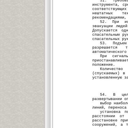
51. Требов
инструмента, ср
соответствующ
нештатных те
рекомендациями,
52. При ис
эвакуации люде
Допускается од
спасательным ру
спасательных ру
53. Подъем
разрешается 
автоматического
При сигнал
приостанавлив
положение.
Количество
(спускаемых) в
установленную з
54. В цел
развертывании о
выбор наибол
линий, переноса
установка п
расстоянии от
расстановке пр
сооружений, а 