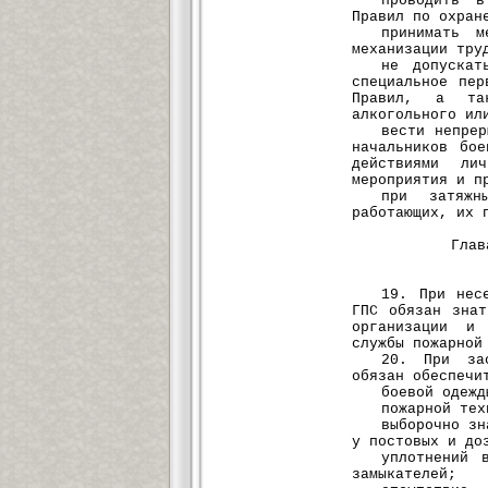
проводить в
Правил по охран
принимать м
механизации тру
не допускат
специальное пер
Правил, а та
алкогольного ил
вести непрер
начальников бо
действиями ли
мероприятия и п
при затяжн
работающих, их 
Глав
19. При нес
ГПС обязан знат
организации и 
службы пожарной
20. При зас
обязан обеспечи
боевой одежд
пожарной тех
выборочно зн
у постовых и до
уплотнений 
замыкателей;