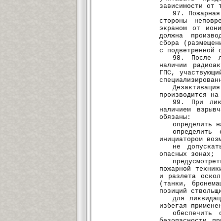
зависимости от 
97. Пожарная
стороны неповр
экраном от ион
должна произво
сбора (размещен
с подветренной 
98. После л
наличии радиоа
ГПС, участвующи
специализирован
Дезактивац
производится на
99. При лик
наличием взрыв
обязаны:
определить н
определить 
инициатором воз
не допускат
опасных зонах;
предусмотр
пожарной техник
и разлета оскол
(танки, бронем
позиций ствольщ
для ликвида
избегая примене
обеспечить 
безопасности п