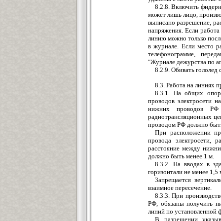
8.2.8. Включить фидер
может лишь лицо, произво
выписано разрешение, ра
напряжения. Если работа
линию можно только после
в журнале. Если место 
телефонограмме, перед
"Журнале дежурства по а
8.2.9. Обивать гололед
8.3. Работа на линиях 
8.3.1. На общих опор
проводов электросети н
нижних проводов РФ 
радиотрансляционных цеп
проводом РФ должно быть 
При расположении пр
провода электросети, 
расстояние между нижни
должно быть менее 1 м.
8.3.2. На вводах в з
горизонтали не менее 1,5 
Запрещается вертикал
взаимное пересечение.
8.3.3. При производст
РФ, обязаны получить п
линий по установленной 
В разрешении указы