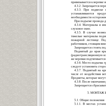
привязывается к веревке 
4.3.2. Запрещается пер
4.3.3. При подвеске
устанавливаются пре
необходимости осторожн
При подъеме провода д
4.3.4. Материалы и и
слуховое окно.
4.3.5. В случае возм
тяжелые материалы подн
пожарной лестнице. По
работником, стоящим вниз
Запрещается стоять под
Поднятый до края кр
(радиотрансляционную или
же веревки подтягивается
4.3.6. Место подъема 
следует установить сторо
4.3.7. Поднятый на к
числе от воздействия в
Предметы, которые могут 
4.3.8. После окончания
Запрещается сбрасыват
5. МОНТАЖ
5.1. Общие положения
5.1.1. В местах уста