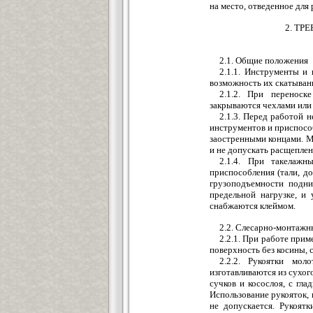
на место, отведенное дл
2. ТР
2.1. Общие положения
2.1.1. Инструменты и
возможность их скатывани
2.1.2. При переноск
закрываются чехлами или
2.1.3. Перед работой 
инструментов и приспособ
заостренными концами. Мо
и не допускать расщеплен
2.1.4. При такелаж
приспособления (тали, до
грузоподъемности подн
предельной нагрузке, и
снабжаются клеймом.
2.2. Слесарно-монтаж
2.2.1. При работе при
поверхность без косины, с
2.2.2. Рукоятки мол
изготавливаются из сухого 
сучков и косослоя, с гл
Использование рукояток, и
не допускается. Рукоят