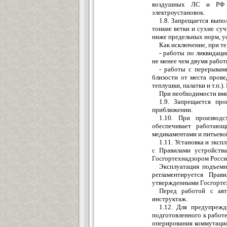
воздушных ЛС и РФ р
электроустановок.
1.8. Запрещается выпо
тонкие ветки и сухие суч
ниже предельных норм, у
Как исключение, при т
- работы по ликвидац
не менее чем двумя работ
- работы с перерывам
близости от места прове
теплушки, палатки и т.п.)
При необходимости вм
1.9. Запрещается пр
приближении.
1.10. При производс
обеспечивает работающ
медикаментами и питьево
1.11. Установка и экс
с Правилами устройств
Госгортехнадзором России
Эксплуатация подъемн
регламентируется Прав
утвержденными Госгортех
Перед работой с авт
инструктаж.
1.12. Для предупрежд
подготовленного к работе
оперирования коммутаци