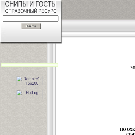
М
ПО ОХР
СВЯ