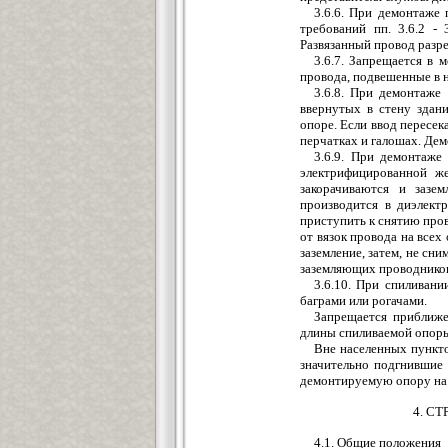
3.6.6. При демонтаже
требований пп. 3.6.2 -
Развязанный провод разре
3.6.7. Запрещается в 
провода, подвешенные в н
3.6.8. При демонтаже
ввернутых в стену здани
опоре. Если ввод пересек
перчатках и галошах. Де
3.6.9. При демонтаже
электрифицированной ж
закорачиваются и зазе
производится в диэлект
приступить к снятию прово
от вязок провода на всех
заземление, затем, не сн
заземляющих проводников
3.6.10. При спиливан
баграми или рогачами.
Запрещается приближе
длины спиливаемой опор
Вне населенных пункто
значительно подгнившие 
демонтируемую опору на 
4. С
4.1. Общие положения