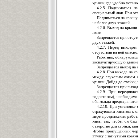
крыши, где удобно устано
4.2.5. Подниматься н
специальный люк. При отс
Подниматься на крышу 
не более двух этажей.
4.2.6. Выход на крыши
люки.
Запрещается при отсут
двух этажей.
4.2.7. Перед выходо
отсутствии на ней опасно
Работник, обнаруживши
эксплуатирующую здание 
Запрещается выход на 
4.2.8. При выходе на к
между слуховым окном и
крыши. Дойдя до стойки, 
Запрещается при выход
4.2.9. При передвиж
водостоком), необходимо
оба кольца предохранител
4.2.10. При установке
страхующим канатом к с
мере продвижения работ
канат так, чтобы он был 
отверстие для стойки, ка
Чтобы пропущенный чере
втулку с загнутыми краям