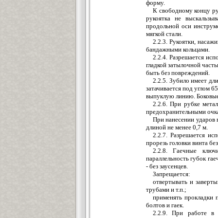
форму.
К свободному концу ру
рукоятка не выскальзы
продольной оси инструме
мягкой стали.
2.2.3. Рукоятки, наса
бандажными кольцами.
2.2.4. Разрешается исп
гладкой затылочной частью
быть без повреждений.
2.2.5. Зубило имеет дл
затачивается под углом 6
выпуклую линию. Боковые 
2.2.6. При рубке мет
предохранительными очк
При нанесении ударов 
длиной не менее 0,7 м.
2.2.7. Разрешается ис
прорезь головки винта без
2.2.8. Гаечные клю
параллельность губок гае
- без заусенцев.
Запрещается:
отвертывать и заверт
трубами и т.п.;
применять прокладки 
болтов и гаек.
2.2.9. При работе в 