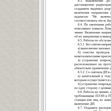
6.3. Выключение ДП
дистанционно радиотран
созданием видимых разр
включения напряжения 
надписью "Не включа
соответствовать числу б
6.4. По окончании раб
повесившее плакаты. Пла
линии. Включение напря
об их завершении и вывод
6.5. Работы по обслуж
6.5.1. Без снятия напр
а) выполнение низовых
б) очистка проводов
неметаллическими присп
в) устранение повреж
расположенных на прот
обязательно применение 
6.5.2. Со снятием ДП в
а) капитальный и тек
которым осуществляется 
б) устранение поврежд
по одну сторону с цепями
6.6. Работы на линиях,
требованиями ПЭЭП и ПТ
станции или лиц, их зам
включение ДП.
6.7. Отданное распор