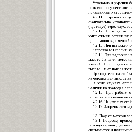
Установив и укрепив б
позволяет осуществлять 
привязанным к стропильно
4.2.11. Закрепляться ц
окончательно установлен
(протянут) через слуховое
4.2.12. Провода на 
контактными сетями эле
при помощи веревочной п
4.2.13. При натяжке и 
Запрещается крепить б
4.2.14. При подвеске н
высоте 0,8 м от поверх
жизни!". При подвеске 
высоте 1 м от поверхнос
При подвеске на стойк
на чердаке при выходе на
В этих случаях орган
наличии на проводах опа
4.2.15. При работе 
пользоваться съемными с
4.2.16. На угловых сто
4.2.17. Запрещается са
4.3. Подъем материало
4.3.1. Подвеску прово
помощи веревок, для чего
связываются и поднимают