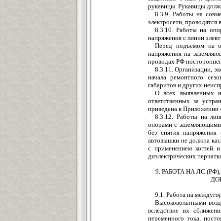
рукавицы. Рукавицы долж
8.3.9. Работы на сов
электросети, проводятся в
8.3.10. Работы на оп
напряжения с линии элект
Перед подъемом на о
напряжения на заземляющ
проводах РФ постороннег
8.3.11. Организации, э
начала ремонтного сез
габаритов и других неисп
О всех выявленных н
ответственных за устра
приведена в Приложении 
8.3.12. Работы на ли
опорами с заземляющими 
без снятия напряжения
автовышки не должна кас
с применением когтей и
диэлектрических перчатка
9. РАБОТА НА ЛС 
ДО
9.1. Работа на междуг
Высоковольтными возд
вследствие их сближен
переменного тока, пост