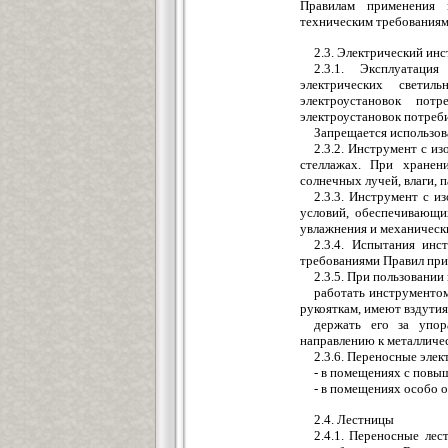
Правилам применения 
техническим требованиям 
2.3. Электрический ин
2.3.1. Эксплуатаци
электрических светил
электроустановок пот
электроустановок потреби
Запрещается использова
2.3.2. Инструмент с и
стеллажах. При хранен
солнечных лучей, влаги, 
2.3.3. Инструмент с 
условий, обеспечивающих
увлажнения и механическ
2.3.4. Испытания инс
требованиями Правил при
2.3.5. При пользовани
работать инструментом
рукояткам, имеют вздутия
держать его за упор
направлению к металличе
2.3.6. Переносные эле
- в помещениях с повы
- в помещениях особо о
2.4. Лестницы
2.4.1. Переносные ле