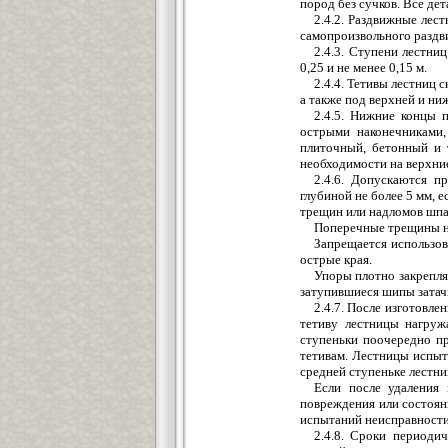
пород без сучков. Все де
2.4.2. Раздвижные ле
самопроизвольного раздви
2.4.3. Ступени лестни
0,25 и не менее 0,15 м.
2.4.4. Тетивы лестниц 
а также под верхней и ни
2.4.5. Нижние концы 
острыми наконечниками,
плиточный, бетонный и т
необходимости на верхни
2.4.6. Допускаются п
глубиной не более 5 мм, 
трещин или надломов шпак
Поперечные трещины н
Запрещается использов
острые края.
Упоры плотно закрепля
затупившиеся шипы затач
2.4.7. После изготовл
тетиву лестницы нагруж
ступеньки поочередно пр
тетивам. Лестницы испыт
средней ступеньке лестни
Если после удаления 
повреждения или состоян
испытаний неисправности 
2.4.8. Сроки периоди