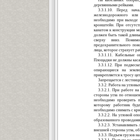
деревянными рейками.
3.3.1.10. Перед на
железнодорожного или
необходимо при выходе 
кронштейн. При отсутст
канатом к конструкции мо
должен быть такой длины
сверху вниз. Помим
предохранительного поя
лица, которое страхует р
3.3.1.11. Кабельные
Площадки не должны каса
3.3.1.12. При подвеск
опирающиеся на землю
прикрепляется к тросу це
Запрещается с лестниц
3.3.2. Работа на углов
3.3.2.1. При работе н
стороны угла по отношен
необходимо проверить 
которому работник буд
необходимо снимать с крю
3.3.2.2. На угловой о
образованного проводами
3.3.2.3. Устанавливат
внешней стороны угла, об
3.3.3. Подъем грузов н
3.3.3.1. Подъем на оп