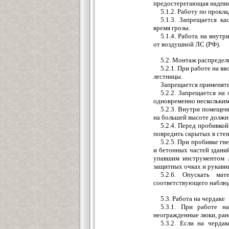
предостерегающая надпис
5.1.2. Работу по прокл
5.1.3. Запрещается к
время грозы.
5.1.4. Работа на внут
от воздушной ЛС (РФ).
5.2. Монтаж распредел
5.2.1. При работе на в
лестницы.
Запрещается применять
5.2.2. Запрещается на
одновременно нескольким
5.2.3. Внутри помещен
на большей высоте должны
5.2.4. Перед пробивкой
повредить скрытых в стен
5.2.5. При пробивке гн
и бетонных частей здан
упавшим инструментом л
защитных очках и рукави
5.2.6. Опускать м
соответствующего наблюд
5.3. Работа на чердаке
5.3.1. При работе н
неогражденные люки, ране
5.3.2. Если на черда