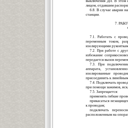
выключения ДП. В этом 
лицом, отдавшим распоря
6.8. В случае аварии 
станции.
7. РАБ
7.1. Работать с пров
переменным током, раз
изолирующими рукоятками
7.2. При работе с др
избежание соприкоснове
передается вызов переме
7.3. При подключени
аппарата, установлен
изолированные проводн
присоединить к линейным
7.4. Подключать прово
при помощи зажимов, иск
7.5. Запрещается:
применять гибкие пров
прикасаться незащище
к проводам;
подключать перенос
расположенным на опорах