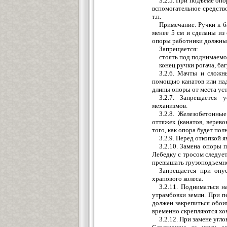
3.2.5. При подъеме опо
вспомогательное средство
т.п.
Примечание. Ручки к б
менее 5 см и сделаны из
опоры работники должны 
Запрещается:
стоять под поднимаемо
конец ручки рогача, баг
3.2.6. Мачты и сложн
помощью канатов или над
длины опоры от места уст
3.2.7. Запрещается
механизмов.
3.2.8. Железобетонн
оттяжек (канатов, верев
того, как опора будет по
3.2.9. Перед откопкой 
3.2.10. Замена опоры 
Лебедку с тросом следуе
превышать грузоподъемно
Запрещается при опу
храпового колеса.
3.2.11. Подниматься 
утрамбовки земли. При п
должен закрепиться обои
временно скрепляются хо
3.2.12. При замене угл