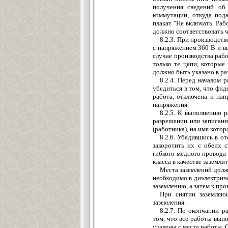
получения сведений об
коммутации, откуда под
плакат "Не включать. Раб
должно соответствовать 
8.2.3. При производст
с напряжением 360 В и в
случае производства раб
только те цепи, которые 
должно быть указано в р
8.2.4. Перед началом 
убедиться в том, что фид
работа, отключена и нап
напряжения.
8.2.5. К выполнению р
разрешении или записанн
(работника), на имя кото
8.2.6. Убедившись в о
закоротить их с обеих 
гибкого медного провода 
класса в качестве заземл
Места заземлений долж
необходимо в диэлектрич
заземлению, а затем к пр
При снятии заземляю
заземления.
8.2.7. По окончании р
том, что все работы вып
удалены с места работы. 