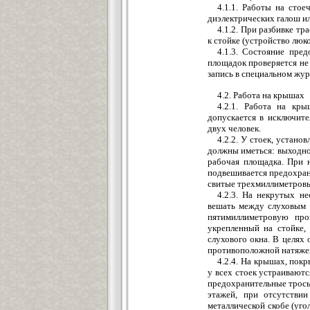
4.1.1. Работы на сто
диэлектрических галош и
4.1.2. При разбивке т
к стойке (устройство люк
4.1.3. Состояние пре
площадок проверяется не 
запись в специальном жур
4.2. Работа на крышах
4.2.1. Работа на кр
допускается в исключите
двух человек.
4.2.2. У стоек, устан
должны иметься: выходно
рабочая площадка. При 
подвешивается предохран
свитые трехмиллиметровы
4.2.3. На некрутых н
вешать между слуховым 
пятимиллиметровую про
укрепленный на стойке,
слухового окна. В целях 
противоположной натяжен
4.2.4. На крышах, пок
у всех стоек устраивают
предохранительные тросы
этажей, при отсутстви
металлической скобе (уго