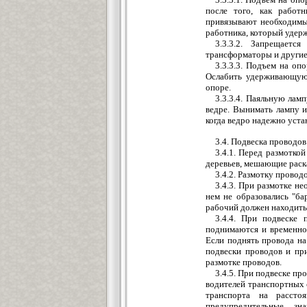
после того, как работ
привязывают необходимы
работника, который удер
3.3.3.2. Запрещает
трансформаторы и другие
3.3.3.3. Подъем на оп
Ослабить удерживающую 
опоре.
3.3.3.4. Паяльную лам
ведре. Вынимать лампу и
когда ведро надежно уста
3.4. Подвеска проводов
3.4.1. Перед размотко
деревьев, мешающие раска
3.4.2. Размотку провод
3.4.3. При размотке не
нем не образовались "ба
рабочий должен находить
3.4.4. При подвеске 
поднимаются и временно
Если поднять провода н
подвески проводов и пр
размотке проводов.
3.4.5. При подвеске пр
водителей транспортных 
транспорта на рассто
предупредительные з