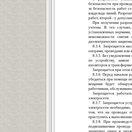
безопасности при провед
за безопасность работ с
владельца линий. Разреш
работ, второй - у допуска
При получении разреш
учтены. В тех случаях
установленных нормами, 
невозможности снятия 
диэлектрических защитны
8.3.4. Запрещается ка
опорами, проводами или 
8.3.5. Без уведомлени
по устройству, замене
изоляторов и трансформа
Запрещается при этом 
8.3.6. Перед началом 
убедиться при помощи ин
вещания будет обнару
работникам, обслуживающ
Запрещается работат
электросети.
8.3.7. Запрещается ус
электросети необходимо,
том, что на проводах э
приступить к выполнению
8.3.8. При производс
подвешиваемые провода 
защитных очках и диэле