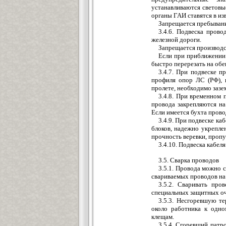
устанавливаются световы
органы ГАИ ставятся в из
Запрещается пребывани
3.4.6. Подвеска пров
железной дороги.
Запрещается производс
Если при приближении 
быстро перерезать на об
3.4.7. При подвеске п
профиля опор ЛС (РФ),
пролете, необходимо зазе
3.4.8. При временном 
провода закрепляются н
Если имеется бухта провод
3.4.9. При подвеске ка
блоков, надежно укрепле
прочность веревки, пропу
3.4.10. Подвеска кабел
3.5. Сварка проводов
3.5.1. Провода можно с
свариваемых проводов на 
3.5.2. Сваривать пр
специальных защитных оч
3.5.3. Несгоревшую т
около работника к одн
клещам.
3.5.4. Сгоревший патро