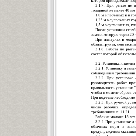
которой принадлежит под
3.1.7. При рытье ям
толщиной не менее 40 мм
1,0 м в песчаных и в т
1,25 м в супесчаных гр
1,5 м в суглинистых, г
После установки столб
землю, которую через 20 
При плывунах и мокры
обвала грунта, ямы засып
3.1.8. Работа по рыт
состав которой обязатель
3.2. Установка и замена
3.2.1. Установку и за
соблюдением требований 
3.2.2. При установк
руководитель работ про
правильность установки "
чтобы в момент сброса ст
При подъеме необходимо с
3.2.3. При ручной уст
число рабочих, опреде
требованиями п. 11.21.
Рабочие моложе 18 лет
3.2.4. При установке и
обычных норм в завис
предупреждения скатыван