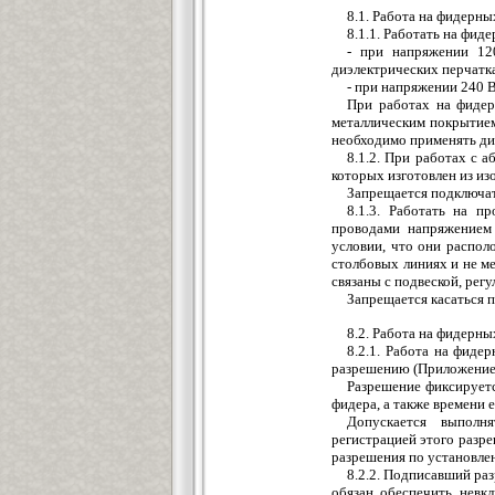
8.1. Работа на фидерн
8.1.1. Работать на фид
- при напряжении 12
диэлектрических перчатк
- при напряжении 240 В
При работах на фиде
металлическим покрытием
необходимо применять ди
8.1.2. При работах с 
которых изготовлен из и
Запрещается подключат
8.1.3. Работать на 
проводами напряжением
условии, что они распо
столбовых линиях и не ме
связаны с подвеской, рег
Запрещается касаться 
8.2. Работа на фидерн
8.2.1. Работа на фид
разрешению (Приложение 2
Разрешение фиксируетс
фидера, а также времени 
Допускается выпол
регистрацией этого разр
разрешения по установле
8.2.2. Подписавший ра
обязан обеспечить невк