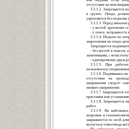
отсутствие на нем напряж
3.3.1.2. Запрещается 
в грунте. Опора должн
укрепляется без подъема 
3.3.1.3. Перед началом
- у когтей: крепление с
- у пояса: исправность
3.3.1.4. Подъем на оп
закрепления на опоре цеп
Запрещается поднимать
- без когтей и поясов,
запятниками, с незастегн
- одновременно двум р
3.3.1.5. При работ
пользоваться специальны
3.3.1.6. Поднявшись н
отсутствии на провод
напряжения следует сна
низкого напряжения.
3.3.1.7 Запрещается о
приставки или устанавлив
3.3.1.8. Запрещается 
работ.
3.3.1.9. На кабельн
искровые и газонаполнен
закрываются по всей дли
коснуться токоотвода ког
На кабельных опорах