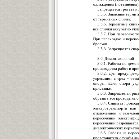
охлаждения (потемнения)
Запрещается трогать и
3.5.5. Запасные терми
от термитных спичек.
3.5.6. Термитные спич
все спички аккуратно укл
3.5.7. При перевозке 
При перекладке и перено
бросков.
3.5.8. Запрещается сва
3.6. Демонтаж линий
3.6.1. Работы по демо
производства работ в при
3.6.2. Для предупреж
укрепляют с трех - чет
опоры. Если опора укр
приставке.
3.6.3. Запрещается ра
обрезать все провода на 
3.6.4. Снимать провод
электротранспорта или
отключенной и заземлен
пересечении электрифи
пересечений разрешается 
диэлектрических перчатк
3.6.5. Работы на пере
представителя службы дис