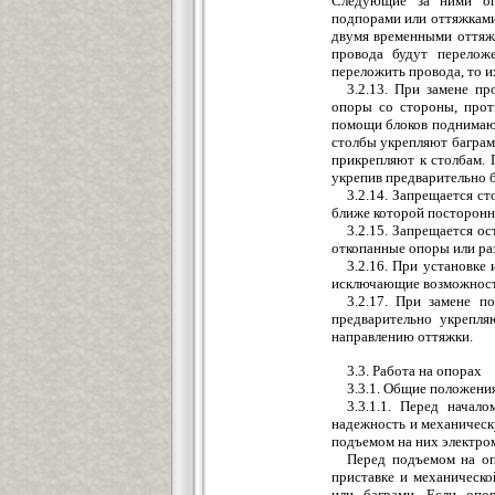
Следующие за ними опо
подпорами или оттяжками
двумя временными оттяжк
провода будут перелож
переложить провода, то и
3.2.13. При замене п
опоры со стороны, про
помощи блоков поднимают
столбы укрепляют баграм
прикрепляют к столбам. 
укрепив предварительно б
3.2.14. Запрещается с
ближе которой посторонни
3.2.15. Запрещается ос
откопанные опоры или ра
3.2.16. При установке
исключающие возможность
3.2.17. При замене п
предварительно укрепля
направлению оттяжки.
3.3. Работа на опорах
3.3.1. Общие положени
3.3.1.1. Перед начал
надежность и механичес
подъемом на них электро
Перед подъемом на оп
приставке и механическо
или баграми. Если опо