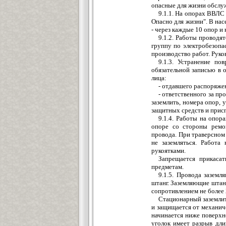
опасные для жизни обслу
9.1.1. На опорах ВВЛС 
Опасно для жизни". В на
- через каждые 10 опор и
9.1.2. Работы проводя
группу по электробезопас
производство работ. Руко
9.1.3. Устранение п
обязательной записью в 
лица:
- отдавшего распоряже
- ответственного за пр
заземлить, номера опор, 
защитных средств и прис
9.1.4. Работы на опор
опоре со стороны ремо
провода. При траверсном
не заземляться. Работ
рукоятками.
Запрещается прикаса
предметам.
9.1.5. Провода зазем
штанг. Заземляющие штан
сопротивлением не более 
Стационарный заземлит
и защищается от механич
начинается ниже поверхно
уголок имеет разрыв дли