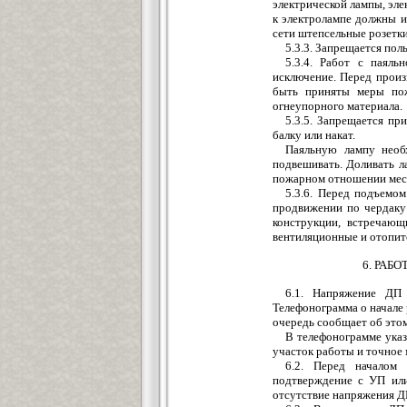
электрической лампы, эл
к электролампе должны 
сети штепсельные розетки
5.3.3. Запрещается поль
5.3.4. Работ с паяль
исключение. Перед произ
быть приняты меры пож
огнеупорного материала.
5.3.5. Запрещается пр
балку или накат.
Паяльную лампу необ
подвешивать. Доливать л
пожарном отношении мес
5.3.6. Перед подъемо
продвижении по чердаку
конструкции, встречающ
вентиляционные и отопит
6. РАБ
6.1. Напряжение ДП 
Телефонограмма о начале 
очередь сообщает об это
В телефонограмме указ
участок работы и точное 
6.2. Перед началом
подтверждение с УП ил
отсутствие напряжения Д