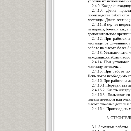
условий их использования,
2.4.9. Каждой находящ
2.4.10. Длина прист
производства работ стоя 
лестницы. Длина лестниц
2.4.11. В случае недо
из ящиков, бочек и т.п., 
дополнительного креплен
2.4.12. При работах 
лестницы от случайных т
работе на высоте более 3
2.4.13. Устанавливать 
находящихся вблизи ворот
2.4.14. При установк
лестницу от толчков.
2.4.15. При работе по
Цепь пояса необходимо кр
2.4.16. При работе на 
2.4.16.1. Передвигать 
2.4.16.2. Класть инстр
2.4.16.3. Пользовать
пневматическим или элек
высоте тяжелые детали и т
2.4.16.4. Производить 
3. СТРОИТЕ
3.1. Земляные работы