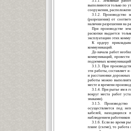
3.1.1. Земляные раб
выполняются только по у
сооружения, расположенны
3.1.2. Производство 
(разрешения) от соотве
наличии разрешения на р
При производстве зе
раскопки выдается толь
эксплуатацию этих комму
К ордеру прикладыва
коммуникаций.
До начала работ необх
коммуникаций, провести
подземных коммуникаций
3.1.3. При производст
эти работы, составляет 
и расстановки дорожных з
работы можно выполнять
месте и времени производ
3.1.4. При рытье ям в 
вокруг места работ уст
знаками).
3.1.5. Производств
осуществляется под не
кабелей, находящихся 
наблюдением работников э
3.1.6. Если во время р
плане (схеме), то работ