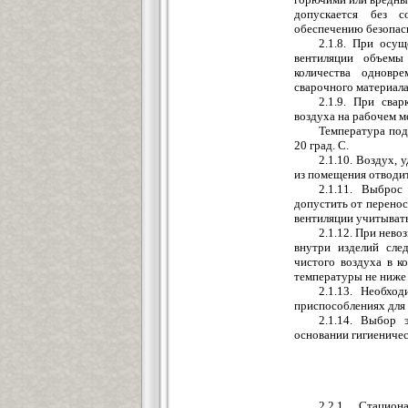
допускается без с
обеспечению безопасн
2.1.8. При осу
вентиляции объемы
количества одновр
сварочного материала
2.1.9. При сва
воздуха на рабочем ме
Температура под
20 град. C.
2.1.10. Воздух,
из помещения отводи
2.1.11. Выброс
допустить от перенос
вентиляции учитыват
2.1.12. При нев
внутри изделий сле
чистого воздуха в к
температуры не ниже 
2.1.13. Необхо
приспособлениях для 
2.1.14. Выбор 
основании гигиеничес
2.2.1. Стацио