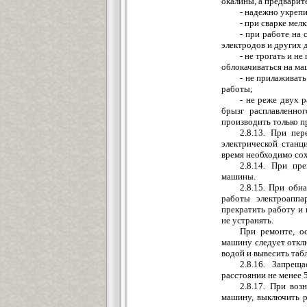
окалины, а предварит
- надежно укрепи
- при сварке мел
- при работе на
электродов и других 
- не трогать и н
облокачиваться на ма
- не прилаживать
работы;
- не реже двух 
брызг расплавленно
производить только п
2.8.13. При пе
электрической станц
время необходимо со
2.8.14. При пр
машины.
2.8.15. При обн
работы электроаппа
прекратить работу и
не устранять.
При ремонте, о
машину следует откл
водой и вывесить табл
2.8.16. Запрещ
расстоянии не менее 
2.8.17. При во
машину, выключить р