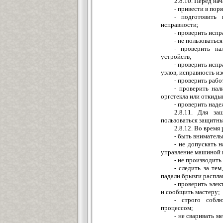
2.8.10. Перед на
- привести в пор
- подготовить
исправности;
- проверить испр
- не пользовать
- проверить на
устройств;
- проверить испр
узлов, исправность и
- проверить раб
- проверить на
оргстекла или откид
- проверить над
2.8.11. Для з
пользоваться защитн
2.8.12. Во время
- быть внимател
- не допускать 
управление машиной 
- не производить
- следить за те
падали брызги распла
- проверить эле
и сообщить мастеру;
- строго соблю
процессом;
- не сваривать м