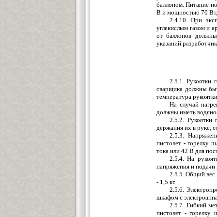
баллоном. Питание по
В и мощностью 70 Вт
2.4.10. При экс
углекислым газом и а
от баллонов должны
указаний разработчик
2.5.1. Рукоятки
сварщика должны бы
температура рукоятки
На случай нагре
должны иметь водяное
2.5.2. Рукоятки
держания их в руке, 
2.5.3. Напряже
пистолет - горелку 
тока или 42 В для пос
2.5.4. На рукоя
напряжения и подачи 
2.5.5. Общий вес
- 1,5 кг.
2.5.6. Электроп
шкафом с электроапп
2.5.7. Гибкий м
пистолет - горелку