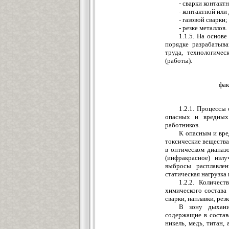
- сварки контакт
- контактной или
- газовой сварки;
- резке металлов.
1.1.5. На основ
порядке разрабатыв
труда, технологиче
(работы).
фак
1.2.1. Процессы
опасных и вредных 
работников.
К опасным и вре
токсические вещества
в оптическом диапазо
(инфракрасное) изл
выбросы расплавлен
статическая нагрузка и
1.2.2. Количес
химического состава
сварки, наплавки, рез
В зону дыхани
содержащие в состав
никель, медь, титан,