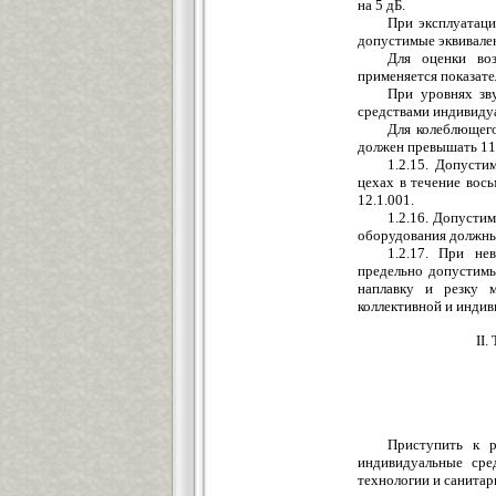
на 5 дБ.
При эксплуатаци
допустимые эквивале
Для оценки воз
применяется показате
При уровнях зв
средствами индивиду
Для колеблющего
должен превышать 110
1.2.15. Допусти
цехах в течение вос
12.1.001.
1.2.16. Допусти
оборудования должны
1.2.17. При н
предельно допустимы
наплавку и резку м
коллективной и инди
II
Приступить к р
индивидуальные сре
технологии и санитар