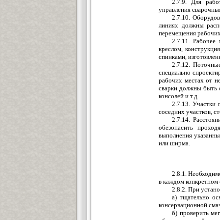
2.7.9. Для раб
управления сварочны
2.7.10. Оборудо
линиях должны расп
перемещения рабочих
2.7.11. Рабочее
креслом, конструкци
спинками, изготовле
2.7.12. Поточны
специально спроекти
рабочих местах от н
сварки должны быть 
консолей и т.д.
2.7.13. Участки
соседних участков, ст
2.7.14. Расстоя
обезопасить проход
выполнения указанных
или ширма.
2.8.1. Необходи
в каждом конкретном 
2.8.2. При устан
а) тщательно ос
консервационной сма
б) проверить ме