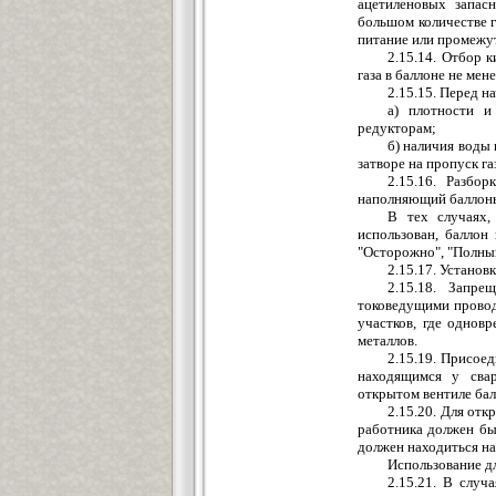
ацетиленовых запас
большом количестве г
питание или промежу
2.15.14. Отбор 
газа в баллоне не мене
2.15.15. Перед н
а) плотности и
редукторам;
б) наличия воды 
затворе на пропуск га
2.15.16. Разбо
наполняющий баллоны
В тех случаях,
использован, баллон
"Осторожно", "Полны
2.15.17. Установ
2.15.18. Запре
токоведущими провод
участков, где однов
металлов.
2.15.19. Присое
находящимся у свар
открытом вентиле бал
2.15.20. Для отк
работника должен бы
должен находиться на
Использование д
2.15.21. В случ