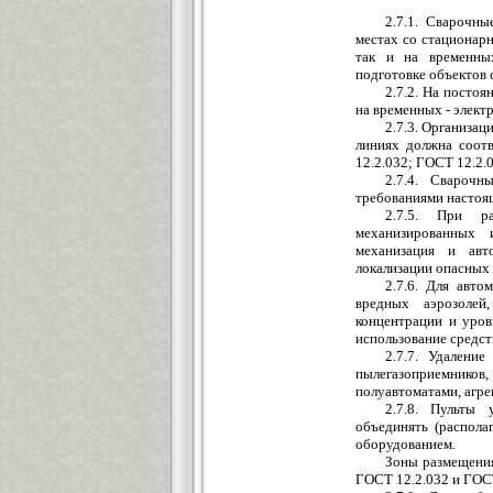
2.7.1. Сварочн
местах со стационар
так и на временны
подготовке объектов 
2.7.2. На посто
на временных - элект
2.7.3. Организа
линиях должна соот
12.2.032; ГОСТ 12.2.
2.7.4. Свароч
требованиями настоя
2.7.5. При р
механизированных 
механизация и авт
локализации опасных
2.7.6. Для авт
вредных аэрозоле
концентрации и уров
использование средс
2.7.7. Удалени
пылегазоприемников
полуавтоматами, агре
2.7.8. Пульты 
объединять (распола
оборудованием.
Зоны размещения
ГОСТ 12.2.032 и ГОСТ