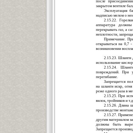
после присоединени
закрытом вентиле бал
Эксплуатация ба
надписью мелом о неи
2.15.22. Горелк
аппаратура должны
перекрывать газ, а с
неплотности, запреща
Примечание. При
открываться на 0,7 
возникновении воспла
2.15.23. Шланги
использование кислор
2.15.24. Шлан
повреждений. При у
перегибание.
Запрещается пол
на шланги искр, огня
реже одного раза в м
2.15.25. При ис
вилок, тройников и т.д
2.15.26. Длина 
производстве монтажн
2.15.27. Примен
другим материалом з
должны быть вырез
Запрещается производ