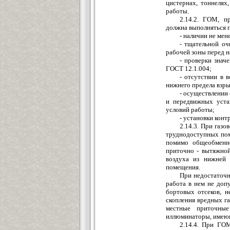
цистернах, тоннелях
работы.
2.14.2. ГОМ, п
должна выполняться 
- наличии не мен
- тщательной оч
рабочей зоны перед н
- проверки знач
ГОСТ 12.1.004;
- отсутствии в
нижнего предела взр
- осуществлении
и передвижных уста
условий работы;
- установки кон
2.14.3. При газо
труднодоступных поме
помимо общеобменн
приточно - вытяжной
воздуха из нижней 
помещения.
При недостаточн
работа в нем не доп
бортовых отсеков, н
скопления вредных г
местные приточные
иллюминаторы, имеющ
2.14.4. При ГОМ