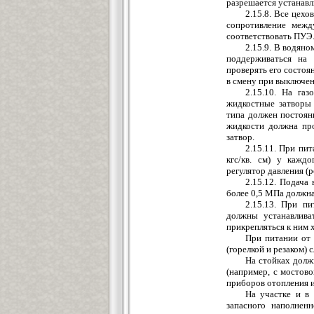
разрешается устанавл
2.15.8. Все цех
сопротивление межд
соответствовать ПУЭ
2.15.9. В водян
поддерживаться на 
проверять его состоя
в смену при выключенн
2.15.10. На газ
жидкостные затворы 
типа должен постоян
жидкости должна про
затвор.
2.15.11. При пи
кгс/кв. см) у кажд
регулятор давления (р
2.15.12. Подача
более 0,5 МПа должна
2.15.13. При п
должны устанавлива
прикрепляться к ним 
При питании от
(горелкой и резаком)
На стойках долж
(например, с мостово
приборов отопления и
На участке и в
запасного наполнен