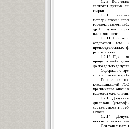
1.2.9. Источни
являются ручные пн
сварки.
1.2.10. Статиче
методах сварки, напл
горелок, резаков, ги
др. В результате пер
плечевого пояса.
1.2.11. При выб
отдаваться тем, 
производственных ф
рабочей зоны.
1.2.12. При нев
процесса необходим
до предельно допуст
Содержание вре
соответствовать треб
По степени возд
классификацией ГОС
чрезвычайно опасные
вещества мало опасны
1.2.13. Допустим
диапазона (ультраф
соответствовать тре
актами.
1.2.14. Допу
широкополосного шум
Для тонального