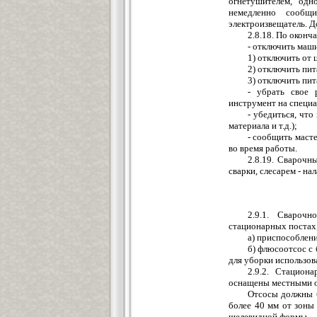
огнетушителем, одн
немедленно сооб
электроизвещатель. 
2.8.18. По оконч
- отключить маш
1) отключить от 
2) отключить пит
3) отключить пит
- убрать свое 
инструмент на специа
- убедиться, чт
материала и т.д.);
- сообщить маст
во время работы.
2.8.19. Свароч
сварки, слесарем - на
2.9.1. Свароч
стационарных постах
а) приспособлен
б) флюсоотсос с 
для уборки использов
2.9.2. Стацион
оснащены местными о
Отсосы должны б
более 40 мм от зоны
щелевидной формы.