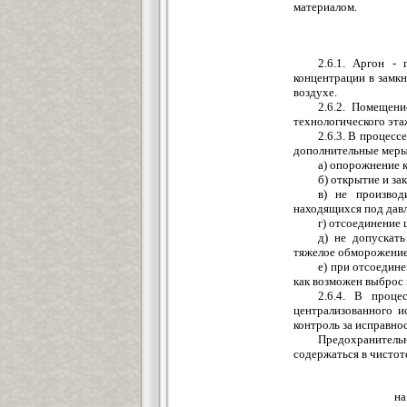
материалом.
2.6.1. Аргон -
концентрации в замк
воздухе.
2.6.2. Помещен
технологического этаж
2.6.3. В процес
дополнительные меры
а) опорожнение 
б) открытие и за
в) не производ
находящихся под дав
г) отсоединение 
д) не допускать
тяжелое обморожение
е) при отсоедин
как возможен выброс 
2.6.4. В проце
централизованного и
контроль за исправно
Предохранитель
содержаться в чистот
на