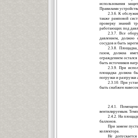
использования защи
Правилами устройства
2.3.6. К обслужи
также рамповой сис
проверку знаний тр
работающих под давл
2.3.7. Все обор
давлением, должно 
сосудов и быть зарег
2.3.8. Площадка
газом, должна име
ограждением остался
быть источников нагр
2.3.9. При испо
площадка должна бы
погрузки и разгрузки
2.3.10. При уста
быть снабжен навесо
2.4.1. Помеще
вентилируемым. Темпе
2.4.2. На площад
баллонов.
При замене пуст
коллектора.
Не допускается