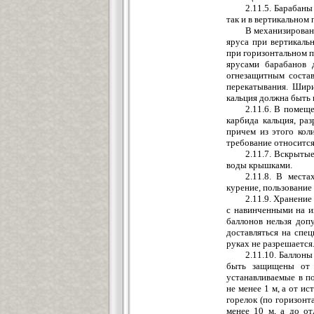
2.11.5. Барабаны
так и в вертикальном
В механизирован
яруса при вертикаль
при горизонтальном 
ярусами барабанов
огнезащитным соста
перекатывания. Шир
кальция должна быть н
2.11.6. В помещ
карбида кальция, ра
причем из этого кол
требование относится
2.11.7. Вскрыты
воды крышками.
2.11.8. В мест
курение, пользовани
2.11.9. Хранение
с навинченными на и
баллонов нельзя доп
доставляться на спец
руках не разрешается
2.11.10. Баллон
быть защищены от д
устанавливаемые в п
не менее 1 м, а от ис
горелок (по горизон
менее 10 м, а до от