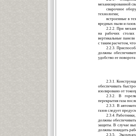
механизированной сва
сварочное обору
технологии;
встроенные в те
вредных пыли и газов
2.2.2. При меха
на рабочих столах
вертикальные панели
с таким расчетом, чт
2.2.3. Приспособ
должны обеспечиват
удобство ее поворота
2.3.1. Конструкц
обеспечивать быстро
изолировано от токоп
2.3.2. В горел
перекрытия газа посл
2.3.3. В автома
газов следует предус
2.3.4. Работник
должны обеспечивать
защиты. В случае вы
должны покидать раб
2.3.5. Эксплу