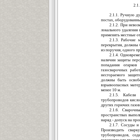
2.1
2.1.1. Ручную д
постах, оборудованн
2.1.2. При нево
локального удаления 
применять местные о
2.1.3. Рабочие
перекрытия, должны 
из поручня, одного п
2.1.4. Одноврем
наличии защиты перс
попадания огарков
газосварочных рабо
несгораемого защит
должны быть освоб
взрывоопасных матери
менее 10 м.
2.1.5. Кабели
трубопроводов кисло
других горючих газов 
2.1.6. Свароч
пространствах выпол
наряд - допуск на пр
2.1.7. Сосуды и
Производить сварк
трубопроводов, со
горючими или вредны