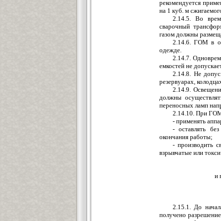
рекомендуется приме
на 1 куб. м сжигаемог
2.14.5. Во вре
сварочный трансфор
газом должны размеща
2.14.6. ГОМ в о
одежде.
2.14.7. Одновре
емкостей не допускае
2.14.8. Не допу
резервуарах, колодца
2.14.9. Освещен
должны осуществлят
переносных ламп напр
2.14.10. При ГО
- применять апп
- оставлять бе
окончания работы;
- производить с
взрывчатые или токси
и 
2.15.1. До нача
получено разрешение