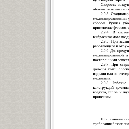
Скорость воздуш
объема отсасываемого
2.9.3. Стациона
механизированными у
сбором. Ручная убо
применение флюсоотс
2.9.4. В сист
выбрасываемого возду
2.9.5. При зас
работающего и окруж
2.9.6. Для пред
механизированной и
посторонними веществ
2.9.7. При сва
должны быть обеспе
изделии или на стенд
механизма.
2.9.8. Рабочи
конструкций должны
воздуха, тепло- и з
процессом.
При выполнении
требования безопасно