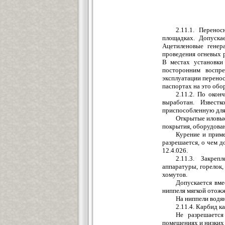
2.11.1. Перено
площадках. Допуска
Ацетиленовые генер
проведения огневых р
В местах установки
посторонним воспре
эксплуатации перено
паспортах на это обо
2.11.2. По окон
выработан. Извест
приспособленную для 
Открытые иловые
покрытия, оборудован
Курение и приме
разрешается, о чем
12.4.026.
2.11.3. Закре
аппаратуры, горелок
хомутов.
Допускается вме
ниппеля мягкой отожж
На ниппели водян
2.11.4. Карбид 
Не разрешается
помещениях и низких 