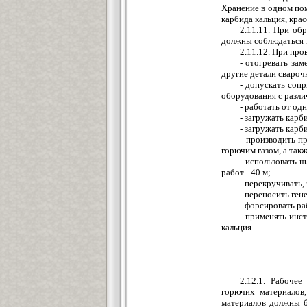
Хранение в одном пом
карбида кальция, крас
2.11.11. При об
должны соблюдаться т
2.11.12. При про
- отогревать за
другие детали сваро
- допускать соп
оборудования с разл
- работать от од
- загружать карб
- загружать карб
- производить п
горючим газом, а так
- использовать 
работ - 40 м;
- перекручивать,
- переносить ген
- форсировать р
- применять инс
кальция.
2.12.1. Рабоче
горючих материалов
материалов должны 