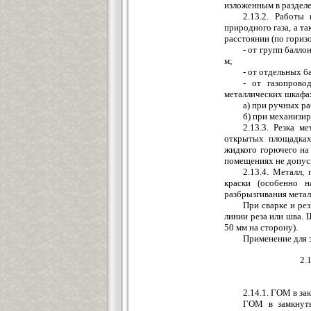
изложенным в разделе II
2.13.2. Работы
природного газа, а т
расстоянии (по горизо
- от групп балло
м;
- от отдельных б
- от газопрово
металлических шкафа
а) при ручных ра
б) при механизир
2.13.3. Резка м
открытых площадках
жидкого горючего на
помещениях не допус
2.13.4. Металл,
краски (особенно н
разбрызгивания метал
При сварке и ре
линии реза или шва.
50 мм на сторону).
Применение для э
2.
2.14.1. ГОМ в за
ГОМ в замкнуты