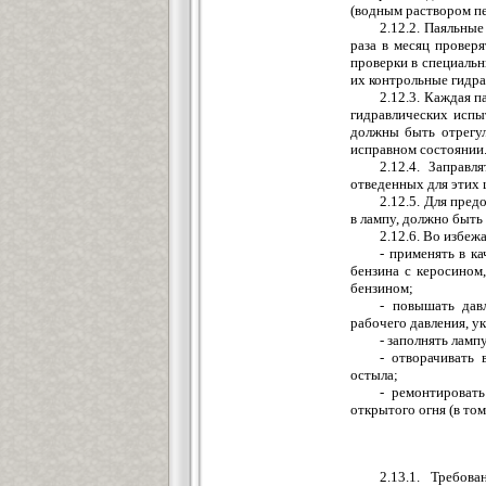
(водным раствором пен
2.12.2. Паяльны
раза в месяц проверя
проверки в специальн
их контрольные гидра
2.12.3. Каждая п
гидравлических испы
должны быть отрегул
исправном состоянии
2.12.4. Заправ
отведенных для этих 
2.12.5. Для пре
в лампу, должно быть
2.12.6. Во избеж
- применять в к
бензина с керосином,
бензином;
- повышать дав
рабочего давления, ук
- заполнять ламп
- отворачивать
остыла;
- ремонтировать
открытого огня (в том
2.13.1. Требов