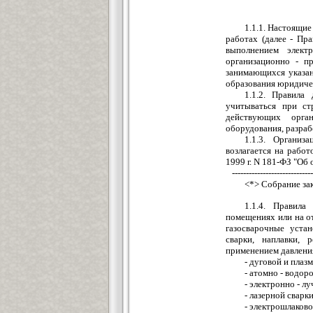
1.1.1. Настоящие
работах (далее - Пр
выполнением элект
организационно - п
занимающихся указан
образования юридичес
1.1.2. Правила
учитываться при ст
действующих орган
оборудования, разраб
1.1.3. Органи
возлагается на работ
1999 г. N 181-ФЗ "Об
-----------------------------
<*> Собрание зак
1.1.4. Правил
помещениях или на о
газосварочные уста
сварки, наплавки, 
применением давления
- дуговой и плаз
- атомно - водор
- электронно - л
- лазерной сварк
- электрошлаково