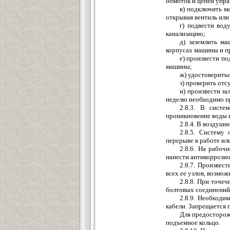
обмоток и цепей упра
в) подключить м
открывая вентиль или
г) подвести вод
канализацию;
д) заземлить ма
корпусах машины и п
е) произвести по
машины;
ж) удостоверить
з) проверить отс
и) произвести за
неделю необходимо пр
2.8.3. В сист
проникновение воды и
2.8.4. В воздушн
2.8.5. Систему
перерыве в работе ил
2.8.6. На рабоч
нанести антикоррозио
2.8.7. Произвес
всех ее узлов, возмож
2.8.8. При точе
болтовых соединений
2.8.9. Необходи
кабели. Запрещается 
Для предосторож
подъемное кольцо.