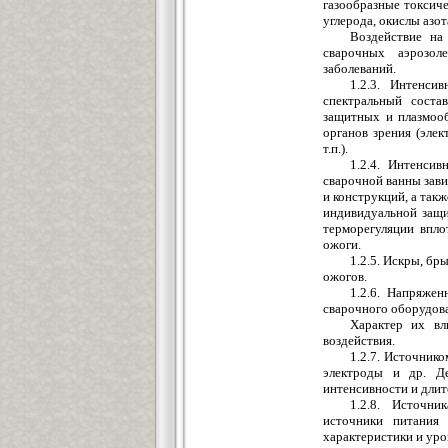
газообразные токсиче
углерода, окислы азота
Воздействие на
сварочных аэрозол
заболеваний.
1.2.3. Интенси
спектральный соста
защитных и плазмоо
органов зрения (элек
т.п.).
1.2.4. Интенсив
сварочной ванны зави
и конструкций, а так
индивидуальной защи
терморегуляции впло
ожоги.
1.2.5. Искры, бр
ожогов.
1.2.6. Напряже
сварочного оборудова
Характер их вл
воздействия.
1.2.7. Источнико
электроды и др. Де
интенсивности и длит
1.2.8. Источни
источники питания
характеристики и уро