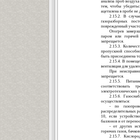
анализа проб воздуха
тем, чтобы убедитьс
ацетилена в пробе не
2.15.2. В случ
газоразборных пос
поврежденный участок
Отогрев замерз
паром или горячей 
запрещается.
2.15.3. Количес
пропускной способн
быть присоединена то
2.15.4. В помеще
вентиляция для удале
При неисправно
запрещается.
2.15.5. Питан
соответствовать 
электротехнических у
2.15.6. Газосн
осуществляться:
- по газопро
распределительных ра
10, если устройств
баллонов и от перено
- от других ис
горючих газов, бачков
2.15.7. Кислор