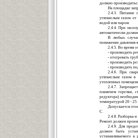
должно производиться
На площадке зап
2.4.3. Питание
углекислым газом от
водой или паром.
2.4.4. При эксп
автоматически должно 
В любых случая
понижение давления в 
2.4.5. Во время 
- производить р
- отогревать тр
- производить р
- производить п
2.4.6. При сва
углекислым газом в
утепленных помещен
2.4.7. Запрещае
пламенем горелки, с
редуктора) необходим
температурой 20 - 25 
Допускается отог
C.
2.4.8. Разборка 
Ремонт должен произ
2.4.9. Для пред
должен быть устано
устанавливаемого к 