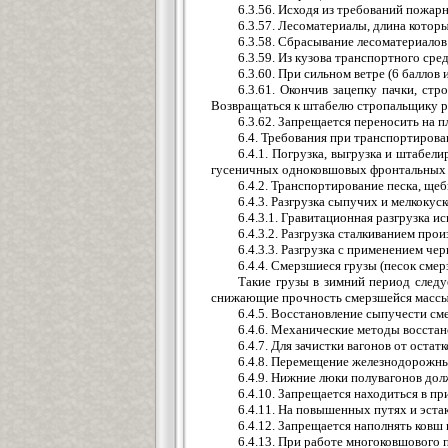
6.3.56. Исходя из требований пожарн
6.3.57. Лесоматериалы, длина котор
6.3.58. Сбрасывание лесоматериалов
6.3.59. Из кузова транспортного ср
6.3.60. При сильном ветре (6 баллов
6.3.61. Окончив зацепку пачки, ст
Возвращаться к штабелю стропальщику ра
6.3.62. Запрещается переносить на 
6.4. Требования при транспортиров
6.4.1. Погрузка, выгрузка и штабел
гусеничных одноковшовых фронтальных п
6.4.2. Транспортирование песка, ще
6.4.3. Разгрузка сыпучих и мелкоку
6.4.3.1. Гравитационная разгрузка и
6.4.3.2. Разгрузка сталкиванием п
6.4.3.3. Разгрузка с применением че
6.4.4. Смерзшиеся грузы (песок сме
Такие грузы в зимний период след
снижающие прочность смерзшейся массы
6.4.5. Восстановление сыпучести см
6.4.6. Механические методы восста
6.4.7. Для зачистки вагонов от оста
6.4.8. Перемещение железнодорожны
6.4.9. Нижние люки полувагонов до
6.4.10. Запрещается находиться в п
6.4.11. На повышенных путях и эст
6.4.12. Запрещается наполнять ковш 
6.4.13. При работе многоковшового 