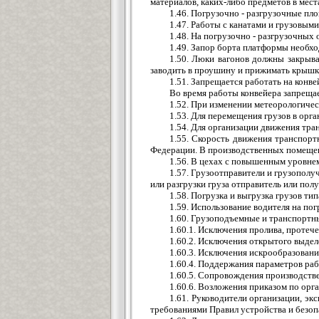
материалов, каких-либо предметов в мест
1.46. Погрузочно - разгрузочные пл
1.47. Работы с канатами и грузовым
1.48. На погрузочно - разгрузочных
1.49. Запор борта платформы необхо
1.50. Люки вагонов должны закрыв
заводить в проушину и прижимать крышку
1.51. Запрещается работать на конв
Во время работы конвейера запреща
1.52. При изменении метеорологичес
1.53. Для перемещения грузов в орг
1.54. Для организации движения тр
1.55. Скорость движения транспорт
Федерации. В производственных помещени
1.56. В цехах с повышенным уровнем
1.57. Грузоотправители и грузополу
или разгрузки груза отправитель или полу
1.58. Погрузка и выгрузка грузов ти
1.59. Использование водителя на пог
1.60. Грузоподъемные и транспортн
1.60.1. Исключения пролива, протеч
1.60.2. Исключения открытого выде
1.60.3. Исключения искрообразовани
1.60.4. Поддержания параметров раб
1.60.5. Сопровождения производств
1.60.6. Возложения приказом по ор
1.61. Руководители организации, эк
требованиями Правил устройства и безо