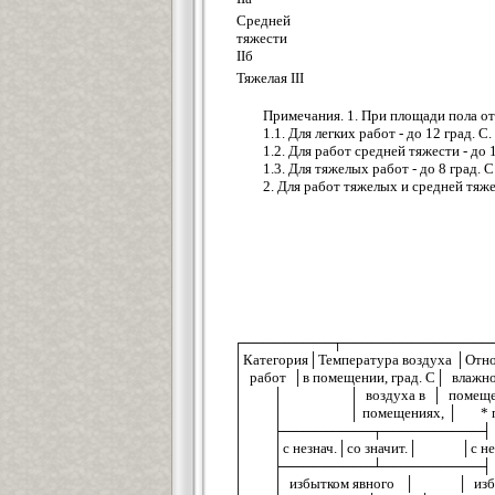
Средней
тяжести
IIб
Тяжелая III
Примечания. 1. При площади пола от
1.1. Для легких работ - до 12 град. C.
1.2. Для работ средней тяжести - до 1
1.3. Для тяжелых работ - до 8 град. C
2. Для работ тяжелых и средней тяж
┌─────────┬───────────────
│Категория│Температура воздуха │Отно
│ работ │в помещении, град. C│ влаж
│ │ │ воздуха в │ помещения
│ │ │ помещениях, │ * 
│ ├─────────┬──────────┤ %,
│ │с незнач.│со значит.│ │с незна
│ ├─────────┴──────────
│ │ избытком явного │ │ избыт