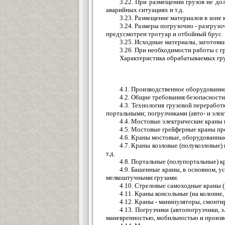
3.22. При размещении грузов не до
аварийных ситуациях и т.д.
3.23. Размещение материалов в зоне
3.24. Размеры погрузочно - разгруз
предусмотрен тротуар и отбойный брус.
3.25. Исходные материалы, заготовк
3.26. При необходимости работы с 
Характеристика обрабатываемых гру
4.1. Производственное оборудование
4.2. Общие требования безопасност
4.3. Технология грузовой перерабо
портальными; погрузчиками (авто- и эле
4.4. Мостовые электрические краны 
4.5. Мостовые грейферные краны пре
4.6. Краны мостовые, оборудованные
4.7. Краны козловые (полукозловые
т.д.
4.8. Портальные (полупортальные) 
4.9. Башенные краны, в основном, 
мелкоштучными грузами.
4.10. Стреловые самоходные краны 
4.11. Краны консольные (на колонне
4.12. Краны - манипуляторы, смонти
4.13. Погрузчики (автопогрузчики,
маневренностью, мобильностью и произв