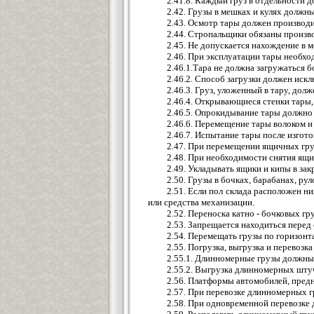
2.41.8. Каждый груз в отдельности 
2.42. Грузы в мешках и кулях должны
2.43. Осмотр тары должен производ
2.44. Стропальщики обязаны произв
2.45. Не допускается нахождение в 
2.46. При эксплуатации тары необх
2.46.1.Тара не должна загружаться 
2.46.2. Способ загрузки должен иск
2.46.3. Груз, уложенный в тару, дол
2.46.4. Открывающиеся стенки тары,
2.46.5. Опрокидывание тары должн
2.46.6. Перемещение тары волоком и
2.46.7. Испытание тары после изгото
2.47. При перемещении ящичных гру
2.48. При необходимости снятия ящи
2.49. Укладывать ящики и кипы в за
2.50. Грузы в бочках, барабанах, ру
2.51. Если пол склада расположен н
или средства механизации.
2.52. Переноска катно - бочковых гр
2.53. Запрещается находиться перед
2.54. Перемещать грузы по горизонта
2.55. Погрузка, выгрузка и перевоз
2.55.1. Длинномерные грузы должны 
2.55.2. Выгрузка длинномерных штуч
2.56. Платформы автомобилей, пред
2.57. При перевозке длинномерных гр
2.58. При одновременной перевозке 