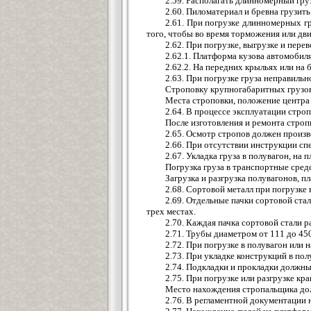
2.59. Располагать длинномерный гру
2.60. Пиломатериал и бревна грузит
2.61. При погрузке длинномерных гр
того, чтобы во время торможения или дви
2.62. При погрузке, выгрузке и пер
2.62.1. Платформа кузова автомобиля
2.62.2. На передних крыльях или на
2.63. При погрузке груза неправиль
Строповку крупногабаритных грузов 
Места строповки, положение центра 
2.64. В процессе эксплуатации стро
После изготовления и ремонта стро
2.65. Осмотр стропов должен произ
2.66. При отсутствии инструкции сп
2.67. Укладка груза в полувагон, н
Погрузка груза в транспортные сред
Загрузка и разгрузка полувагонов, 
2.68. Сортовой металл при погрузке
2.69. Отдельные пачки сортовой стал
трех местах.
2.70. Каждая пачка сортовой стали р
2.71. Трубы диаметром от 111 до 45
2.72. При погрузке в полувагон или
2.73. При укладке конструкций в п
2.74. Подкладки и прокладки должн
2.75. При погрузке или разгрузке к
Место нахождения стропальщика дол
2.76. В регламентной документации 