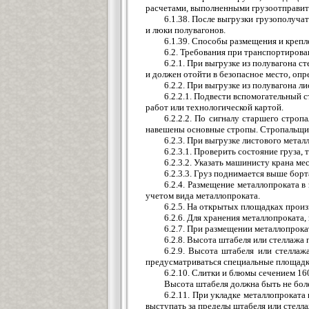
расчетами, выполненными грузоотправит
6.1.38. После выгрузки грузополучат
и люки полувагонов.
6.1.39. Способы размещения и крепл
6.2. Требования при транспортирова
6.2.1. При выгрузке из полувагона 
и должен отойти в безопасное место, опр
6.2.2. При выгрузке из полувагона л
6.2.2.1. Подвести вспомогательный 
работ или технологической картой.
6.2.2.2. По сигналу старшего стро
навешены основные стропы. Стропальщики
6.2.3. При выгрузке листового мета
6.2.3.1. Проверить состояние груза,
6.2.3.2. Указать машинисту крана ме
6.2.3.3. Груз поднимается выше борт
6.2.4. Размещение металлопроката в
учетом вида металлопроката.
6.2.5. На открытых площадках произ
6.2.6. Для хранения металлопроката
6.2.7. При размещении металлопрока
6.2.8. Высота штабеля или стеллажа
6.2.9. Высота штабеля или стелла
предусматриваться специальные площадки
6.2.10. Слитки и блюмы сечением 16
Высота штабеля должна быть не боле
6.2.11. При укладке металлопрокат
выступать за пределы штабеля или стелла