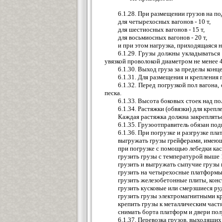
6.1.28. При размещении грузов на п
для четырехосных вагонов - 10 т,
для шестиосных вагонов - 15 т,
для восьмиосных вагонов - 20 т,
и при этом нагрузка, приходящаяся 
6.1.29. Грузы должны укладываться
увязкой проволокой диаметром не менее 
6.1.30. Выход груза за пределы кон
6.1.31. Для размещения и крепления
6.1.32. Перед погрузкой пол вагона
песка.
6.1.33. Высота боковых стоек над по
6.1.34. Растяжки (обвязки) для креп
Каждая растяжка должна закрепляться
6.1.35. Грузоотправитель обязан по
6.1.36. При погрузке и разгрузке пл
выгружать грузы грейферами, имеющи
при погрузке с помощью лебедки кас
грузить грузы с температурой выше 1
грузить и выгружать сыпучие грузы
грузить на четырехосные платформы
грузить железобетонные плиты, конс
грузить кусковые или смерзшиеся руд
грузить грузы электромагнитными кр
крепить грузы к металлическим част
снимать борта платформ и двери пол
6.1.37. Перевозка грузов, выходящи