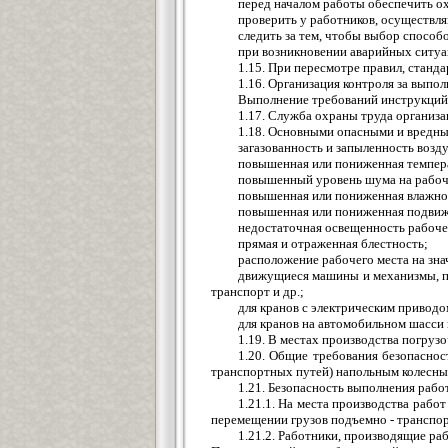
перед началом работы обеспечить о
проверить у работников, осуществл
следить за тем, чтобы выбор способ
при возникновении аварийных ситуа
1.15. При пересмотре правил, станд
1.16. Организация контроля за выпо
Выполнение требований инструкций 
1.17. Служба охраны труда организ
1.18. Основными опасными и вредны
загазованность и запыленность возд
повышенная или пониженная темпера
повышенный уровень шума на рабоч
повышенная или пониженная влажнос
повышенная или пониженная подвиж
недостаточная освещенность рабоче
прямая и отраженная блестность;
расположение рабочего места на зна
движущиеся машины и механизмы, по
транспорт и др.;
для кранов с электрическим привод
для кранов на автомобильном шасси 
1.19. В местах производства погруз
1.20. Общие требования безопаснос
транспортных путей) напольным колесны
1.21. Безопасность выполнения раб
1.21.1. На места производства рабо
перемещении грузов подъемно - транспо
1.21.2. Работники, производящие р