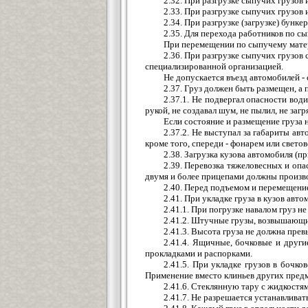
2.32. При разгрузке сыпучих грузо
2.33. При разгрузке сыпучих грузов 
2.34. При разгрузке (загрузке) бун
2.35. Для перехода работников по с
При перемещении по сыпучему мате
2.36. При разгрузке сыпучих грузов
специализированной организацией.
Не допускается въезд автомобилей -
2.37. Груз должен быть размещен, а 
2.37.1. Не подвергал опасности во
рукой, не создавал шум, не пылил, не за
Если состояние и размещение груза
2.37.2. Не выступал за габариты ав
кроме того, спереди - фонарем или свето
2.38. Загрузка кузова автомобиля (п
2.39. Перевозка тяжеловесных и опа
двумя и более прицепами должны произво
2.40. Перед подъемом и перемещение
2.41. При укладке груза в кузов ав
2.41.1. При погрузке навалом груз 
2.41.2. Штучные грузы, возвышающие
2.41.3. Высота груза не должна пре
2.41.4. Ящичные, бочковые и друг
прокладками и распорками.
2.41.5. При укладке грузов в бочк
Применение вместо клиньев других предм
2.41.6. Стеклянную тару с жидкостям
2.41.7. Не разрешается устанавливат