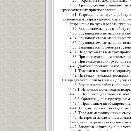
4.29.4. Краны на самоходных шасси
4.30. Грузоподъемные машины, не 
грузозахватных приспособлений.
4.31. Разрешение на пуск в работу
применением сварки - должно быть получ
Разрешение на пуск в работу гусени
4.32. Разрешение на пуск в работу 
4.33. Грузоподъемные машины и съе
4.34. Грузоподъемные машины могут 
4.35. Грузоподъемные машины, оснащ
4.36. Запрещается применять грузо
4.37. Не допускается в местах про
4.38. При эксплуатации мостовых кр
4.39. При эксплуатации грузоподъе
4.40. Допуск персонала на крановые
4.41. Тележки и вагонетки с опроки
4.42. На тачках, тележках, носилка
Гнезда для установки бутылей и другой 
4.43. Безопасность работ с использ
4.43.1. Использованием только испра
4.43.2. Эксплуатацией тары в комп
4.43.3. Организацией и проведением
4.43.4. Правильным штабелирование
4.44. Тара, не соответствующая тре
4.45. Тара для мелкоштучных и сыпу
4.46. На таре, за исключением специ
Емкость тары должна исключать воз
4.47. Запорные и фиксирующие устро