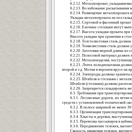
6.2.12. Металлопрокат, укладываемы
6.2.13. Во избежание раскатывания 
6.2.14. Размещение металлопроката 
Укладка металлопроката на пол склад
6.2.15. Сортовой и фасонный прокат
6.2.16. Елочные стеллажи могут вып
6.2.17. Высота укладки проката при 
Высота укладки при хранении в стоеч
6.2.18. Толстолистовая сталь должн
6.2.19. Тонколистовая сталь должна 
6.2.20. Заготовки мерной длины из 
6.2.21. Полосовой материал должен 
6.2.22. Металлоизделия, поступающие
6.2.23. Лента холоднокатаная долж
второй и т.д. Мотки в верхнем ярусе на 
6.2.24. Электроды должны храниться
6.2.25. Штабеля и стеллажи с метал
Штабеля (стеллажи) должны располаг
6.2.26. Запрещается складировать м
6.3. Требования при транспортирова
6.3.1. Лесовозные дороги, их ветк
средств с установленной технической ск
6.3.2. В полосе шириной не менее 3
6.3.3. Организация транспортирован
6.3.4. Хлысты и деревья, выступаю
6.3.5. Перевозка пассажиров в каби
6.3.6. Передвижение тележек, вагон
Скорость движения тележек, вагонето