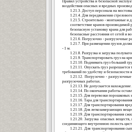
Правил устройства и безопасной эксплуа
воздействия опасных и вредных производ
1.21.3. Доступ персонала на мостов
1.21.4. Для передвижения стреловог
1.21.5. Строительно - монтажные и
соответствие кранов производимой р
безопасную установку крана для рабо
безопасные расстояния от сетей и в
1.21.6. Погрузочно - разгрузочные 
1.21.7. При размещении грузов должн
- 1 м.
1.21.8. Разгрузка и загрузка полува
1.21.9. Транспортировать груз на к
1.21.10. Поднимать груз больший гр
1.21.11. Опускать груз разрешается
требований по удобству и безопасности и
1.21.12. Погрузочно - разгрузочн
разгрузочных работах.
1.21.13. Не допускается нахождение
1.21.14. По окончании работы остав
1.21.15. Для перевозки порошковых
1.21.16. Тара для транспортировани
1.21.17. Для транспортирования вр
1.21.18. Для легкозамерзающих веще
1.21.19. Для транспортирования сж
1.21.20. Загрузка опасных веществ
соединяющего внутреннюю полость цист
1.21.21. Для транспортирования сы