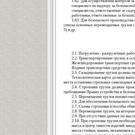
1.62. Для осуществления контроля 
специалист по надзору за безопасн
специалисты, ответственные за сод
работники, ответственные за безопа
1.63. Для безопасного производств
списка основных перемещаемых грузов с 
5) и др.
2.1. Погрузочно - разгрузочные раб
2.2. Транспортирование грузов, в 
Железнодорожные транспортные сред
Водные транспортные средства испо
2.3. Складирование грузов должно пр
Технологическая карта должна выпол
места установки стреловых самоходных кр
2.4. Строповка грузов должна прои
требованиям Правил устройства и безопа
2.5. Перемещение грузов неизвестн
2.6. Для обеспечения безопасного п
2.7. Схемы строповки (способы обвя
2.8. Перемещение грузов, на которы
2.9. При отсутствии данных по масс
2.10. При строповке грузов необходи
масса и центр тяжести изделий заво
масса станков, машин, механизмов и