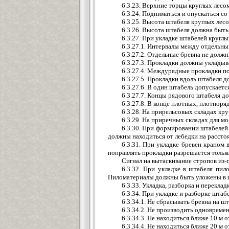
6.3.23. Верхние торцы круглых лес
6.3.24. Подниматься и опускаться со
6.3.25. Высота штабеля круглых лес
6.3.26. Высота штабеля должна быть
6.3.27. При укладке штабелей круг
6.3.27.1. Интервалы между отдельн
6.3.27.2. Отдельные бревна не должн
6.3.27.3. Прокладки должны укладыв
6.3.27.4. Междурядные прокладки по
6.3.27.5. Прокладки вдоль штабеля 
6.3.27.6. В один штабель допускаетс
6.3.27.7. Концы рядового штабеля д
6.3.27.8. В конце плотных, плотнор
6.3.28. На прирельсовых складах кр
6.3.29. На приречных складах для мо
6.3.30. При формировании штабелей 
должны находиться от лебедки на рассто
6.3.31. При укладке бревен краном 
поправлять прокладки разрешается только
Сигнал на вытаскивание стропов из-п
6.3.32. При укладке в штабеля пи
Пиломатериалы должны быть уложены в ш
6.3.33. Укладка, разборка и перекла
6.3.34. При укладке и разборке шта
6.3.34.1. Не сбрасывать бревна на 
6.3.34.2. Не производить одновреме
6.3.34.3. Не находиться ближе 10 м
6.3.34.4. Не находиться ближе 20 м