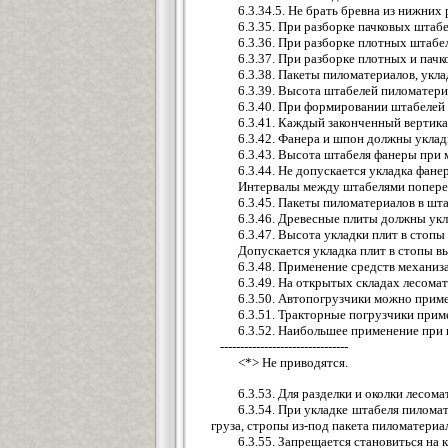
6.3.34.5. Не брать бревна из нижних
6.3.35. При разборке пачковых штаб
6.3.36. При разборке плотных штаб
6.3.37. При разборке плотных и пач
6.3.38. Пакеты пиломатериалов, укл
6.3.39. Высота штабелей пиломатери
6.3.40. При формировании штабелей 
6.3.41. Каждый законченный вертик
6.3.42. Фанера и шпон должны уклад
6.3.43. Высота штабеля фанеры при м
6.3.44. Не допускается укладка фане
Интервалы между штабелями поперечн
6.3.45. Пакеты пиломатериалов в ш
6.3.46. Древесные плиты должны укл
6.3.47. Высота укладки плит в стопы
Допускается укладка плит в стопы в
6.3.48. Применение средств механиза
6.3.49. На открытых складах лесом
6.3.50. Автопогрузчики можно приме
6.3.51. Тракторные погрузчики прим
6.3.52. Наибольшее применение при п
--------------------------------
<*> Не приводятся.
6.3.53. Для разделки и околки лесо
6.3.54. При укладке штабеля пилома
груза, стропы из-под пакета пиломатериа
6.3.55. Запрещается становиться на 