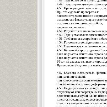
4.48. Тара более 50 кг брутто долж
4.49. Тару, перемещаемую грузопод
4.50. При периодическом осмотре та
При этом должно проверяться:
появление трещин, износ и искривле
исправность фиксирующих устройст
исправность запорных устройств;
наличие маркировки.
4.51. Результаты технического осви
4.52. Тара, устанавливаемая в штаб
4.53. Требования к устройству и бе
4.54. Грузовые стропы должны изгот
4.55. Съемные грузозахватные прис
4.56. Канатный строп подлежит бра
4 шт. на участке канатного стропа д
6 шт. на участке канатного стропа д
16 шт. на участке канатного стропа 
Примечание. d - диаметр каната, мм.
4.57. Браковка колец, петель, крюков
при наличии трещин;
при износе поверхности элементов 
при наличии остаточных деформаций
4.58. Не допускаются к эксплуатации
отсутствуют или повреждены марки
деформированы коуши или их износ 
имеются трещины на опрессовочных 
имеются смещения каната в заплетке 