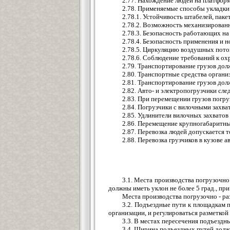
2.77. Нахождение людей на платформ
2.78. Применяемые способы укладки
2.78.1. Устойчивость штабелей, паке
2.78.2. Возможность механизирован
2.78.3. Безопасность работающих на 
2.78.4. Безопасность применения и
2.78.5. Циркуляцию воздушных поток
2.78.6. Соблюдение требований к о
2.79. Транспортирование грузов до
2.80. Транспортные средства орган
2.81. Транспортирование грузов дол
2.82. Авто- и электропогрузчики сл
2.83. При перемещении грузов погру
2.84. Погрузчики с вилочными захв
2.85. Удлинители вилочных захват
2.86. Перемещение крупногабаритны
2.87. Перевозка людей допускается 
2.88. Перевозка грузчиков в кузове 
3.1. Места производства погрузочн
должны иметь уклон не более 5 град., при
Места производства погрузочно - р
3.2. Подъездные пути к площадкам 
организации, и регулироваться разметкой
3.3. В местах пересечения подъездн
3.4. Ширина подъездных путей долж