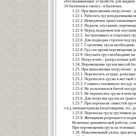
обеспыливающих устройств; для жидких о
10 баллонов в смену) - в баллонах.
1.22. При выполнении погрузочно -
1.22.1. Работать грузоподъемными 
1.22.2. Немедленно приостанавливать
1.22.3. Подъем, опускание, перемещ
1.22.4. Перед подъемом или опускани
1.22.5. Застрапливать и отцеплять г
1.22.6. Для подводки стропов под г
1.22.7. Строповку груза необходимо 
1.22.8. Груз во время перемещения 
1.22.9. Опускать груз необходимо на
1.23. Погрузочно - разгрузочные ра
1.24. Перемещение грузов массой бо
1.25. При выполнении погрузочно -
1.25.1. Переносить острые, режущие
1.25.2. Переносить грузы в жесткой т
1.25.3. Ставить стеклянную посуду 
1.25.4. Не пользоваться битой посу
1.25.5. Не переносить грузы в неиспр
1.25.6. Для погрузки грузов на тра
1.25.7. При переноске тяжестей грузч
т.п.), пиломатериалы (подтоварник, тес, дос
1.25.8. Переноска груза грузчиком д
1.25.9. Женщинам разрешается подним
Величина динамической работы, сове
При перемещении груза на тележках 
1.26. Максимальный уклон, при кото