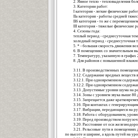
2. Явное тепло - тепловыделения боле
3. Категории работ:
I категория - легкие физические рабо
IIа категория - работы средней тяжес
IIб категория - то же с перемещением
III категория - тяжелые физические р
4. Сезоны года:
теплый период - среднесуточная тем
холодный период - среднесуточная т
5. * - большая скорость движения в
6. В помещениях со значительным вы
7. Температуру, указанную в графах 
8. Для районов с повышенной влажно
3.11. В производственных помещения
3.12. Содержание вредных веществ в
3.12.1. При одновременном содержа
3.12.2. При одновременном содержа
3.13. Допустимые уровни шума на р
3.14. Зоны с уровнем звука выше 80
3.15. Запрещается даже кратковреме
3.16. При контактах с генерирующим
3.17. Вибрации, передающиеся на р
3.18. Работа с оборудованием, уров
3.19. Перед производством погрузоч
3.20. Расстояние от оси железнодор
3.21. Рельсовые пути в помещениях
по высоте и ширине, а вдоль путей на у