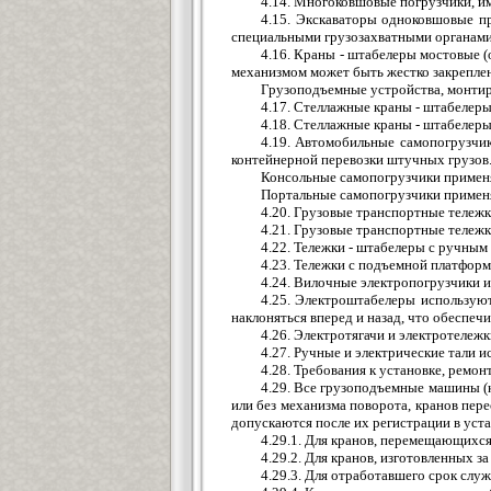
4.14. Многоковшовые погрузчики, и
4.15. Экскаваторы одноковшовые п
специальными грузозахватными органами:
4.16. Краны - штабелеры мостовые (
механизмом может быть жестко закреплена
Грузоподъемные устройства, монтиру
4.17. Стеллажные краны - штабелеры
4.18. Стеллажные краны - штабелеры 
4.19. Автомобильные самопогрузчи
контейнерной перевозки штучных грузов
Консольные самопогрузчики применяю
Портальные самопогрузчики применя
4.20. Грузовые транспортные тележк
4.21. Грузовые транспортные тележк
4.22. Тележки - штабелеры с ручным
4.23. Тележки с подъемной платфор
4.24. Вилочные электропогрузчики и
4.25. Электроштабелеры используют
наклоняться вперед и назад, что обеспечи
4.26. Электротягачи и электротележ
4.27. Ручные и электрические тали 
4.28. Требования к установке, рем
4.29. Все грузоподъемные машины (к
или без механизма поворота, кранов пер
допускаются после их регистрации в уста
4.29.1. Для кранов, перемещающихся
4.29.2. Для кранов, изготовленных 
4.29.3. Для отработавшего срок слу