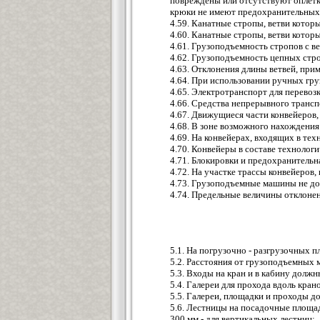
повреждены или отсутствуют оплетк
крюки не имеют предохранительных 
4.59. Канатные стропы, ветви котор
4.60. Канатные стропы, ветви котор
4.61. Грузоподъемность стропов с в
4.62. Грузоподъемность цепных стро
4.63. Отклонения длины ветвей, при
4.64. При использовании ручных гр
4.65. Электротранспорт для перевоз
4.66. Средства непрерывного трансп
4.67. Движущиеся части конвейеров,
4.68. В зоне возможного нахождения
4.69. На конвейерах, входящих в те
4.70. Конвейеры в составе технолог
4.71. Блокировки и предохранитель
4.72. На участке трассы конвейеров
4.73. Грузоподъемные машины не дол
4.74. Предельные величины отклоне
5.1. На погрузочно - разгрузочных п
5.2. Расстояния от грузоподъемных
5.3. Входы на кран и в кабину дол
5.4. Галереи для прохода вдоль кра
5.5. Галереи, площадки и проходы д
5.6. Лестницы на посадочные площадк
300 мм - для вертикальных лестниц;