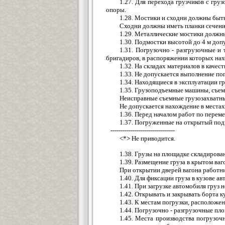
1.27. Для перехода грузчиков с гр
опоры.
1.28. Мостики и сходни должны быть
Сходни должны иметь планки сечение
1.29. Металлические мостики должны
1.30. Подмостки высотой до 4 м доп
1.31. Погрузочно - разгрузочные и
бригадиров, в распоряжении которых нах
1.32. На складах материалов в каче
1.33. Не допускается выполнение по
1.34. Находящиеся в эксплуатации 
1.35. Грузоподъемные машины, съемн
Неисправные съемные грузозахватные
Не допускается нахождение в места
1.36. Перед началом работ по перем
1.37. Погруженные на открытый подв
--------------------------------
<*> Не приводится.
1.38. Грузы на площадке складирован
1.39. Размещение груза в крытом ва
При открытии дверей вагона работн
1.40. Для фиксации груза в кузове 
1.41. При загрузке автомобиля груз 
1.42. Открывать и закрывать борта 
1.43. К местам погрузки, расположе
1.44. Погрузочно - разгрузочные пл
1.45. Места производства погрузоч