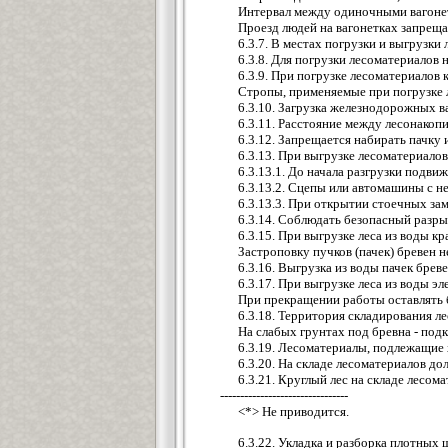
Интервал между одиночными вагонет
Проезд людей на вагонетках запреща
6.3.7. В местах погрузки и выгруз
6.3.8. Для погрузки лесоматериалов
6.3.9. При погрузке лесоматериалов 
Стропы, применяемые при погрузке
6.3.10. Загрузка железнодорожных в
6.3.11. Расстояние между лесонакоп
6.3.12. Запрещается набирать пачку
6.3.13. При выгрузке лесоматериал
6.3.13.1. До начала разгрузки подви
6.3.13.2. Сцепы или автомашины с 
6.3.13.3. При открытии стоечных за
6.3.14. Соблюдать безопасный разр
6.3.15. При выгрузке леса из воды 
Застроповку пучков (пачек) бревен 
6.3.16. Выгрузка из воды пачек бре
6.3.17. При выгрузке леса из воды 
При прекращении работы оставлять б
6.3.18. Территория складирования л
На слабых грунтах под бревна - под
6.3.19. Лесоматериалы, подлежащие 
6.3.20. На складе лесоматериалов д
6.3.21. Круглый лес на складе лесо
--------------------------------
<*> Не приводится.
6.3.22. Укладка и разборка плотны