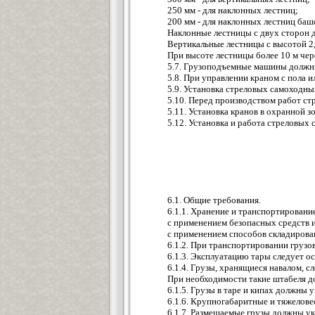
250 мм - для наклонных лестниц;
200 мм - для наклонных лестниц баш
Наклонные лестницы с двух сторон д
Вертикальные лестницы с высотой 2,
При высоте лестницы более 10 м че
5.7. Грузоподъемные машины должны 
5.8. При управлении краном с пола
5.9. Установка стреловых самоходн
5.10. Перед производством работ с
5.11. Установка кранов в охранной 
5.12. Установка и работа стреловых
6.1. Общие требования.
6.1.1. Хранение и транспортировани
с применением безопасных средств 
с применением способов складирова
6.1.2. При транспортировании груз
6.1.3. Эксплуатацию тары следует о
6.1.4. Грузы, хранящиеся навалом, с
При необходимости такие штабеля 
6.1.5. Грузы в таре и кипах должны
6.1.6. Крупногабаритные и тяжелове
6.1.7. Размещаемые грузы должны ук