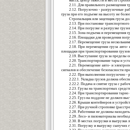
масса, центр тяжести и места строп
2.11. Для правильного размещения т
2.12. Погрузочно - разгрузочные р
груза при его подъеме на высоту не более
Стропальщик или зацепщик груза дол
2.13. При постановке транспортног
2.14. При погрузке и разгрузке гр
2.15. Зона подъема и перемещения 
2.16. Площадки для проведения пог
2.17. Перемещение груза нескольким
2.18. При перемещении груза авто-
площадки при транспортировании грузов 
2.19. Выступание груза за пределы 
2.20. Транспортирование тары и уст
2.21. Перемещение авто- и электро
сигналов и обеспечение безопасности пр
2.22. При выполнении погрузочно - 
2.22.1. Укладка грузов должна обес
2.22.2. Подача и снятие груза с р
2.23. Грузы на транспортных средст
2.24. При транспортировании тарно
2.25. Груз на поддоне не должен вы
2.26. Крыши контейнеров и устройст
2.27. При ручной строповке (расстр
2.28. Работники не должны находить
2.29. Лесо- и пиломатериалы необхо
2.30. В местах погрузки и выгрузки
2.31. Погрузку и выгрузку сыпучих 