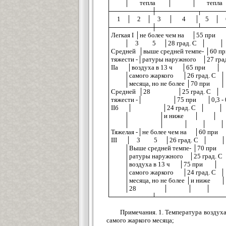
│ │ тепла │ │ тепла
├─────────┼─────────┬─────
│ 1 │ 2 │ 3 │ 4 │ 5 │ 
├─────────┼─────────┴─────
│Легкая I │не более чем на │55 при │0
│ │ 3 5 │28 град. C │ 
│Средней │выше средней темпе- │60 пр
│тяжести -│ратуры наружного │2
│IIа │воздуха в 13 ч │65 пр
│ │самого жаркого │26 град.
│ │месяца, но не более │70 
│Средней │28 │25 град. 
│тяжести -│ │75 при │0,3 - 0,7
│IIб │ │24 град. C │ 
│ │ │и ниже │ │
│ │ │ │ │ │
│Тяжелая -│не более чем на │60 при │0
│III │ 3 5 │26 град. C │
│ │Выше средней темпе- │70
│ │ратуры наружного │25 гра
│ │воздуха в 13 ч │75 при
│ │самого жаркого │24 град.
│ │месяца, но не более │и н
│ │28 │ │ │ 
└─────────┴───────────────
Примечания. 1. Температура воздуха
самого жаркого месяца;