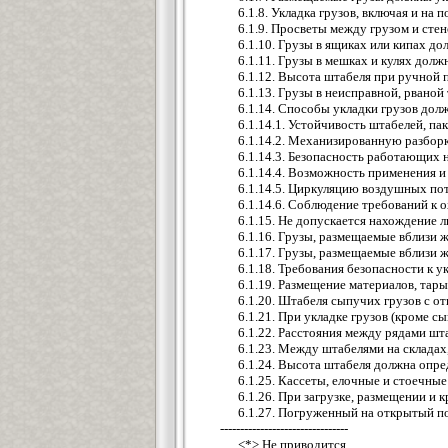
6.1.8. Укладка грузов, включая и на
6.1.9. Просветы между грузом и стен
6.1.10. Грузы в ящиках или кипах д
6.1.11. Грузы в мешках и кулях долж
6.1.12. Высота штабеля при ручной 
6.1.13. Грузы в неисправной, рваной
6.1.14. Способы укладки грузов дол
6.1.14.1. Устойчивость штабелей, па
6.1.14.2. Механизированную разборк
6.1.14.3. Безопасность работающих н
6.1.14.4. Возможность применения 
6.1.14.5. Циркуляцию воздушных пот
6.1.14.6. Соблюдение требований к
6.1.15. Не допускается нахождение 
6.1.16. Грузы, размещаемые вблизи
6.1.17. Грузы, размещаемые вблизи 
6.1.18. Требования безопасности к 
6.1.19. Размещение материалов, тар
6.1.20. Штабеля сыпучих грузов с 
6.1.21. При укладке грузов (кроме
6.1.22. Расстояния между рядами ш
6.1.23. Между штабелями на склада
6.1.24. Высота штабеля должна опре
6.1.25. Кассеты, елочные и стоечн
6.1.26. При загрузке, размещении и
6.1.27. Погруженный на открытый по
--------------------------------
<*> Не приводится.