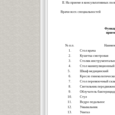
II. На приеме в консультативных п
Врачи всех специальностей
Функци
прием
№ п.п.
Наимен
1.
Стол врача
2.
Кушетка смотровая
3.
Столик инструменталь
4.
Стол манипуляционный
5.
Шкаф медицинский
6.
Кресло гинекологическо
7.
Стол перевязочный скл
8.
Светильник передвижн
9.
Облучатель бактерици
10.
Стул
11.
Ведро педальное
12.
Умывальник
13.
Унитаз