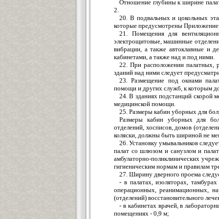
Отношение глубины к ширине палат
2.
20. В подвальных и цокольных эт
которые предусмотрены Приложением
21. Помещения для вентиляцион
электрощитовые, машинные отделени
вибрации, а также автоклавные и д
кабинетами, а также над и под ними.
22. При расположении палатных, 
зданий над ними следует предусматри
23. Размещение под окнами пала
помощи и других служб, к которым д
24. В зданиях подстанций скорой 
медицинской помощи.
25. Размеры кабин уборных для бол
Размеры кабин уборных для боль
отделений, хосписов, домов (отделен
коляски, должны быть шириной не мене
26. Установку умывальников следуе
палат со шлюзом и санузлом и палат
амбулаторно-поликлинических учрежд
гигиеническим нормам и правилам тре
27. Ширину дверного проема следу
- в палатах, изоляторах, тамбура
операционных, реанимационных, на
(отделений) восстановительного лечен
- в кабинетах врачей, в лаборато
помещениях - 0,9 м;