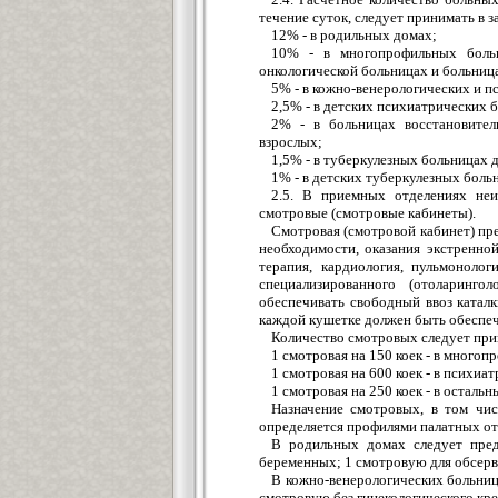
течение суток, следует принимать в з
12% - в родильных домах;
10% - в многопрофильных больни
онкологической больницах и больниц
5% - в кожно-венерологических и п
2,5% - в детских психиатрических 
2% - в больницах восстановител
взрослых;
1,5% - в туберкулезных больницах 
1% - в детских туберкулезных больн
2.5. В приемных отделениях не
смотровые (смотровые кабинеты).
Смотровая (смотровой кабинет) пре
необходимости, оказания экстренно
терапия, кардиология, пульмонолог
специализированного (отоларинго
обеспечивать свободный ввоз катал
каждой кушетке должен быть обеспече
Количество смотровых следует прин
1 смотровая на 150 коек - в мног
1 смотровая на 600 коек - в психи
1 смотровая на 250 коек - в остал
Назначение смотровых, в том числ
определяется профилями палатных от
В родильных домах следует пред
беременных; 1 смотровую для обсерв
В кожно-венерологических больниц
смотровую без гинекологического кре