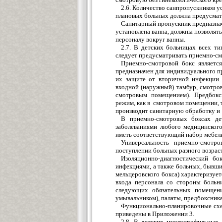
2.6. Количество санпропускников у
плановых больных должна предусматри
Санитарный пропускник предназнач
установлена ванна, должны позволять 
персоналу вокруг ванны.
2.7. В детских больницах всех ти
следует предусматривать приемно-см
Приемно-смотровой бокс являетс
предназначен для индивидуального 
их защите от вторичной инфекции.
входной (наружный) тамбур, смотро
смотровым помещением). Предбокс
режим, как в смотровом помещении, 
производит санитарную обработку и
В приемно-смотровых боксах де
заболеваниями любого медицинског
иметь соответствующий набор мебели
Универсальность приемно-смотр
поступлении больных разного возраст
Изоляционно-диагностический б
инфекциями, а также больных, бывши
мельцеровского бокса) характеризуетс
входа персонала со стороны больни
следующих обязательных помещени
умывальником), палаты, предбоксника
Функционально-планировочные схе
приведены в Приложении 3.
2.8. В детских многопрофильных