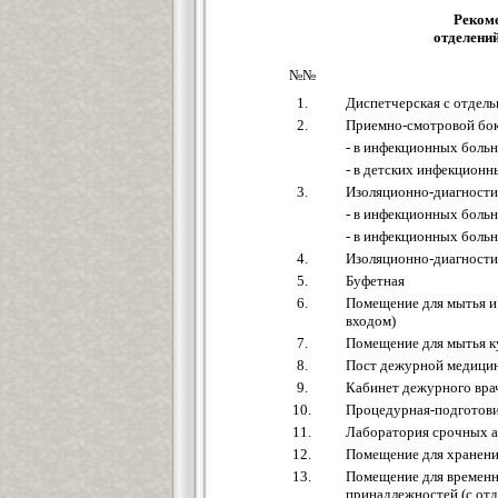
Реком
отделений
№№
1.
Диспетчерская с отдел
2.
Приемно-смотровой бок
- в инфекционных больн
- в детских инфекционн
3.
Изоляционно-диагности
- в инфекционных больн
- в инфекционных больн
4.
Изоляционно-диагностич
5.
Буфетная
6.
Помещение для мытья и
входом)
7.
Помещение для мытья к
8.
Пост дежурной медицин
9.
Кабинет дежурного вра
10.
Процедурная-подготови
11.
Лаборатория срочных а
12.
Помещение для хранени
13.
Помещение для временн
принадлежностей (с от