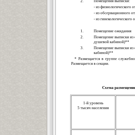
2.
Помещения выписки:
- из физиологического 
- из обсервационного о
- из гинекологического 
1.
Помещение ожидания
2.
Помещение выписки из о
душевой кабиной)**
3.
Помещение выписки из о
кабиной)**
* Размещается в группе служебн
Размещается в секции.
Схема размещения
1-й уровень
5 тысяч населения