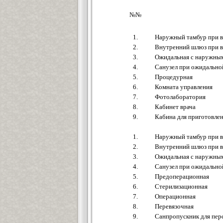
№№
1.
Наружный тамбур при в
2.
Внутренний шлюз при вх
3.
Ожидальная с наружны
4.
Санузел при ожидально
5.
Процедурная
6.
Комната управления
7.
Фотолаборатория
8.
Кабинет врача
9.
Кабина для приготовле
1.
Наружный тамбур при в
2.
Внутренний шлюз при вх
3.
Ожидальная с наружны
4.
Санузел при ожидально
5.
Предоперационная
6.
Стерилизационная
7.
Операционная
8.
Перевязочная
9.
Санпропускник для пер