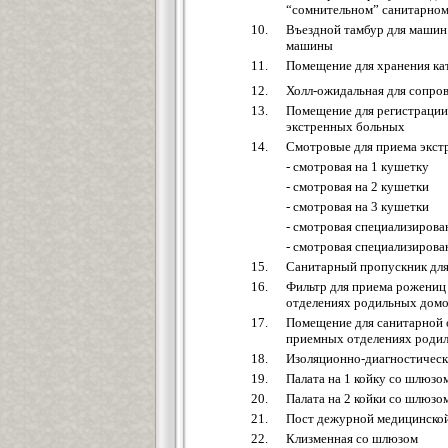
“сомнительном” санитарном
10.
Въездной тамбур для машин
машины
11.
Помещение для хранения кат
12.
Холл-ожидальная для сопро
13.
Помещение для регистрации
экстренных больных
14.
Смотровые для приема экст
- смотровая на 1 кушетку
- смотровая на 2 кушетки
- смотровая на 3 кушетки
- смотровая специализирова
- смотровая специализирова
15.
Санитарный пропускник для
16.
Фильтр для приема рожениц
отделениях родильных домо
17.
Помещение для санитарной 
приемных отделениях родил
18.
Изоляционно-диагностически
19.
Палата на 1 койку со шлюзо
20.
Палата на 2 койки со шлюзо
21.
Пост дежурной медицинско
22.
Клизменная со шлюзом