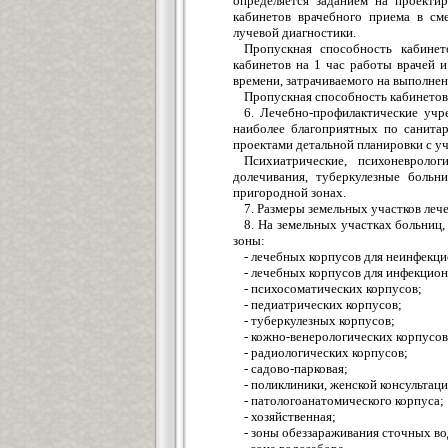
определяется заданием на проекти
кабинетов врачебного приема в сме
лучевой диагностики.
Пропускная способность кабинет
кабинетов на 1 час работы врачей 
времени, затрачиваемого на выполнен
Пропускная способность кабинетов 
6. Лечебно-профилактические учре
наиболее благоприятных по санитар
проектами детальной планировки с у
Психиатрические, психоневроло
долечивания, туберкулезные больн
пригородной зонах.
7. Размеры земельных участков ле
8. На земельных участках больниц
зоны:
- лечебных корпусов для неинфекц
- лечебных корпусов для инфекцио
- психосоматических корпусов;
- педиатрических корпусов;
- туберкулезных корпусов;
- кожно-венерологических корпусов
- радиологических корпусов;
- садово-парковая;
- поликлиники, женской консультаци
- патологоанатомического корпуса;
- хозяйственная;
- зоны обеззараживания сточных во