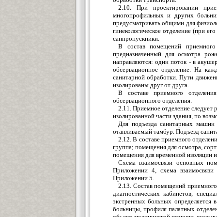
2.10. При проектировании при
многопрофильных и других больни
предусматривать общими для физиоло
гинекологическое отделение (при ег
санпропускники.
В состав помещений приемного 
предназначенный для осмотра рож
направляются: один поток - в акуше
обсервационное отделение. На каж
санитарной обработки. Пути движен
изолированы друг от друга.
В составе приемного отделени
обсервационного отделения.
2.11. Приемное отделение следует 
изолированной части здания, по возм
Для подъезда санитарных машин 
отапливаемый тамбур. Подъезд санита
2.12. В составе приемного отделе
группа; помещения для осмотра, сор
помещения для временной изоляции 
Схема взаимосвязи основных по
Приложении 4, схема взаимосвязи
Приложении 5.
2.13. Состав помещений приемного 
диагностических кабинетов, специ
экстренных больных определяется в
больницы, профиля палатных отделен
объема медицинской помощи, оказыв