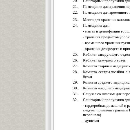
20.
Санитарный пропускник дл
21.
Помещение для хранения пе
22.
Помещение для временного 
23.
Место для хранения каталок
24.
Помещения для:
- мытья и дезинфекции горшк
- хранения предметов уборк
- временного хранения грязн
- хранения дезсредств и пр
25.
Кабинет заведующего отде
26.
Кабинет дежурного врача
27.
Комната старшей медицинск
28.
Комната сестры-хозяйки с
белья
29.
Комната среднего медицинс
30.
Комната младшего медицинс
31.
Санузел со шлюзом для пер
32.
Санитарный пропускник для
- гардеробная домашней и 
следует принимать равным 
персонала)
- душевая