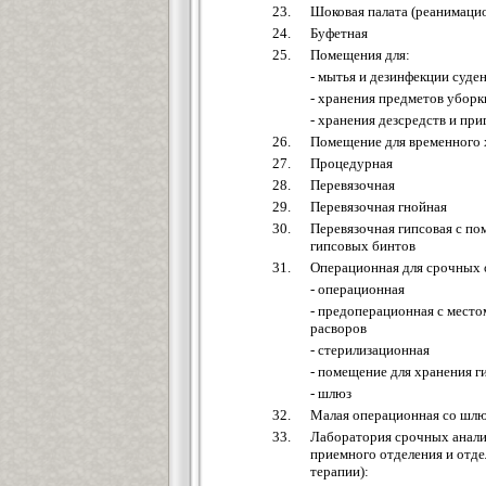
23.
Шоковая палата (реанимаци
24.
Буфетная
25.
Помещения для:
- мытья и дезинфекции суден
- хранения предметов уборк
- хранения дезсредств и пр
26.
Помещение для временного х
27.
Процедурная
28.
Перевязочная
29.
Перевязочная гнойная
30.
Перевязочная гипсовая с по
гипсовых бинтов
31.
Операционная для срочных 
- операционная
- предоперационная с мест
расворов
- стерилизационная
- помещение для хранения г
- шлюз
32.
Малая операционная со шл
33.
Лаборатория срочных анали
приемного отделения и отд
терапии):