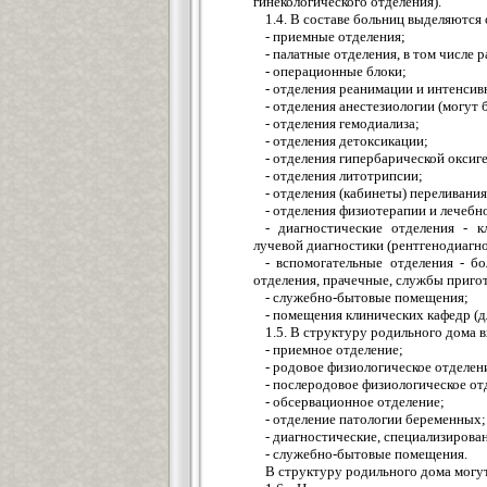
гинекологического отделения).
1.4. В составе больниц выделяютс
- приемные отделения;
- палатные отделения, в том числе 
- операционные блоки;
- отделения реанимации и интенсив
- отделения анестезиологии (могут
- отделения гемодиализа;
- отделения детоксикации;
- отделения гипербарической оксиг
- отделения литотрипсии;
- отделения (кабинеты) переливания
- отделения физиотерапии и лечебн
- диагностические отделения - к
лучевой диагностики (рентгенодиагно
- вспомогательные отделения - б
отделения, прачечные, службы приго
- служебно-бытовые помещения;
- помещения клинических кафедр (д
1.5. В структуру родильного дома в
- приемное отделение;
- родовое физиологическое отделен
- послеродовое физиологическое от
- обсервационное отделение;
- отделение патологии беременных;
- диагностические, специализирова
- служебно-бытовые помещения.
В структуру родильного дома могу