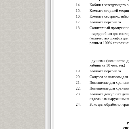
14.
Кабинет заведующего о
15.
Комната старшей медиц
16.
Комната сестры-хозяйки
17.
Комната персонала
18.
Санитарный пропускник
- гардеробная для изо
(количество шкафов дл
равным 100% списочног
- душевая (количество 
кабина на 10 человек)
19.
Комната персонала
20.
Санузел со шлюзом для
21.
Помещение для хранени
22.
Помещение для хранения
23.
Комната дежурных дези
отдельным наружным в
24.
Бокс для обработки тра
Р
спе