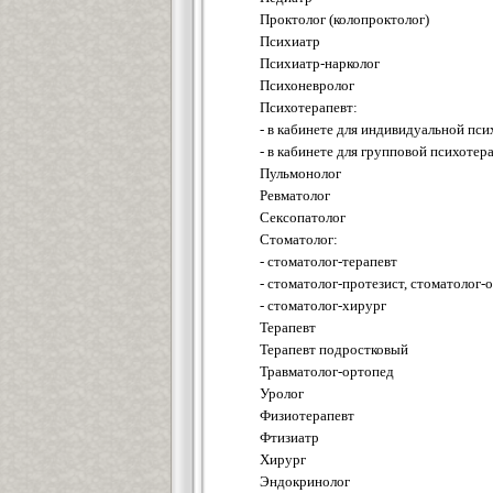
Проктолог (колопроктолог)
Психиатр
Психиатр-нарколог
Психоневролог
Психотерапевт:
- в кабинете для индивидуальной пс
- в кабинете для групповой психотер
Пульмонолог
Ревматолог
Сексопатолог
Стоматолог:
- стоматолог-терапевт
- стоматолог-протезист, стоматолог-
- стоматолог-хирург
Терапевт
Терапевт подростковый
Травматолог-ортопед
Уролог
Физиотерапевт
Фтизиатр
Хирург
Эндокринолог