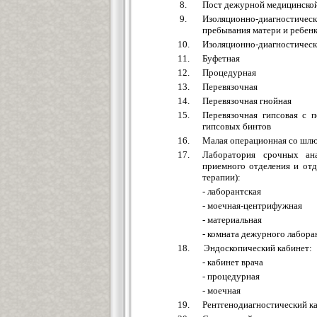
8.
Пост дежурной медицинско
9.
Изоляционно-диагности
пребывания матери и ребен
10.
Изоляционно-диагностическ
11.
Буфетная
12.
Процедурная
13.
Перевязочная
14.
Перевязочная гнойная
15.
Перевязочная гипсовая с 
гипсовых бинтов
16.
Малая операционная со шл
17.
Лаборатория срочных ан
приемного отделения и от
терапии):
- лаборантская
- моечная-центрифужная
- материальная
- комната дежурного лабора
18.
Эндоскопический кабинет:
- кабинет врача
- процедурная
- моечная
19.
Рентгенодиагностический к