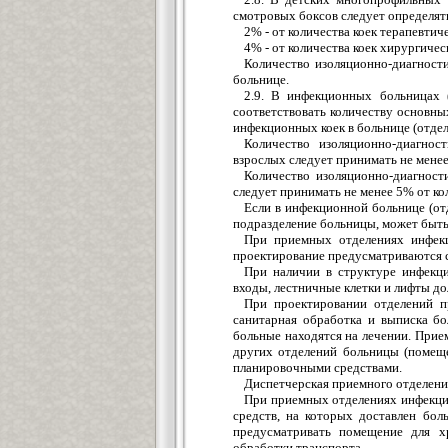
смотровых боксов следует определять
2% - от количества коек терапевтич
4% - от количества коек хирургичес
Количество изоляционно-диагности
больнице.
2.9. В инфекционных больницах 
соответствовать количеству основны
инфекционных коек в больнице (отдел
Количество изоляционно-диагнос
взрослых следует принимать не менее
Количество изоляционно-диагност
следует принимать не менее 5% от ко
Если в инфекционной больнице (от
подразделение больницы, может быть
При приемных отделениях инфекц
проектирование предусматриваются 
При наличии в структуре инфекц
входы, лестничные клетки и лифты д
При проектировании отделений п
санитарная обработка и выписка бо
больные находятся на лечении. Прие
других отделений больницы (помеще
планировочными средствами.
Диспетчерская приемного отделен
При приемных отделениях инфекци
средств, на которых доставлен бол
предусматривать помещение для х
обработки транспорта.