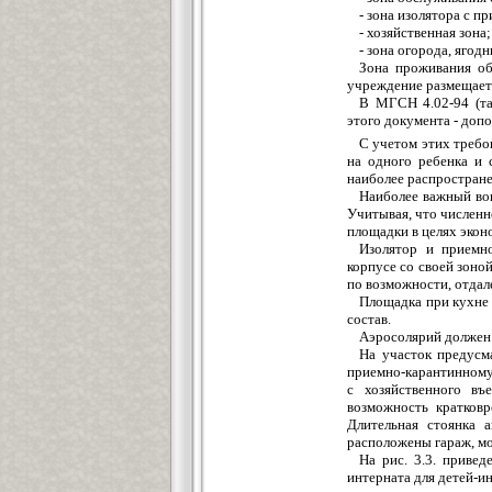
- зона изолятора с 
- хозяйственная зона;
- зона огорода, ягодн
Зона проживания об
учреждение размещаетс
В МГСН 4.02-94 (таб
этого документа - доп
С учетом этих требо
на одного ребенка и 
наиболее распростране
Наиболее важный во
Учитывая, что численно
площадки в целях экон
Изолятор и приемно
корпусе со своей зоно
по возможности, отдал
Площадка при кухне 
состав.
Аэросолярий должен 
На участок предусм
приемно-карантинному 
с хозяйственного въ
возможность кратковр
Длительная стоянка а
расположены гараж, мой
На рис. 3.3. приве
интерната для детей-и