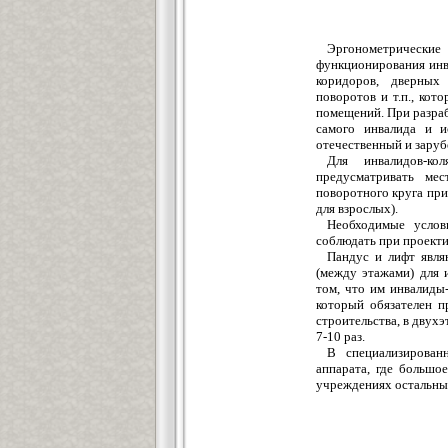
Эргонометрические 
функционирования инва
коридоров, дверных 
поворотов и т.п., ко
помещений. При разра
самого инвалида и ис
отечественный и зару
Для инвалидов-ко
предусматривать мес
поворотного круга прин
для взрослых).
Необходимые услови
соблюдать при проектир
Пандус и лифт явля
(между этажами) для 
том, что им инвалиды
который обязателен п
строительства, в двухэ
7-10 раз.
В специализирован
аппарата, где большо
учреждениях остальных