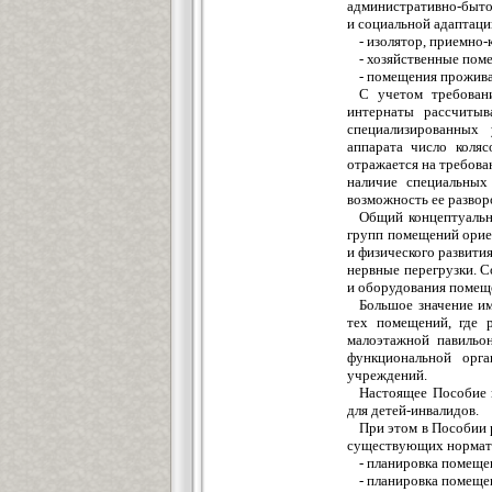
административно-быто
и социальной адаптаци
- изолятор, приемно-
- хозяйственные пом
- помещения прожива
С учетом требован
интернаты рассчитыв
специализированных 
аппарата число коляс
отражается на требова
наличие специальных 
возможность ее разворо
Общий концептуальн
групп помещений орие
и физического развит
нервные перегрузки. С
и оборудования помещ
Большое значение им
тех помещений, где 
малоэтажной павильон
функциональной орга
учреждений.
Настоящее Пособие 
для детей-инвалидов.
При этом в Пособии 
существующих нормат
- планировка помеще
- планировка помеще