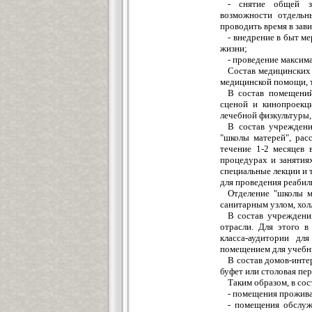
- снятие общей за
возможности отдельн
проводить время в зав
- внедрение в быт м
жизни;
- проведение максима
Состав медицинских 
медицинской помощи, 
В состав помещений
сценой и кинопроекци
лечебной физкультуры, 
В состав учрежден
"школы матерей", рас
течение 1-2 месяцев 
процедурах и занятия
специальные лекции и 
для проведения реаби
Отделение "школы м
санитарным узлом, хол
В состав учреждени
отрасли. Для этого 
класса-аудитории дл
помещением для учебн
В состав домов-инте
буфет или столовая пер
Таким образом, в со
- помещения прожива
- помещения обслуж