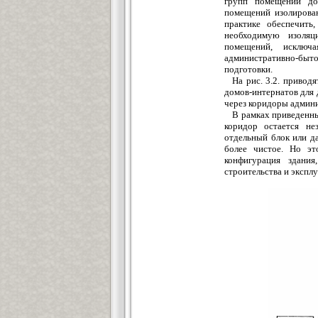
групп помещений дом
помещений изолирова
практике обеспечить
необходимую изоляц
помещений, исключ
административно-быто
подготовки.
На рис. 3.2. приво
домов-интернатов для 
через коридоры админ
В рамках приведенн
коридор остается не
отдельный блок или д
более чистое. Но эт
конфигурация здания
строительства и эксплу