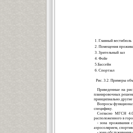
1. Главный вестибюль
2. Помещения прожив
3. Зрительный зал
4. Фойе
5.Бассейн
6. Спортзал
Рис. 3.2. Примеры о
Приведенные на рис
планировочных решени
принципиально другие 
Вопросы функционал
специфику.
Согласно МГСН 4.02
расположенного в гор
- зона проживания 
аэросолярием, спорти
- зона обслуживания 