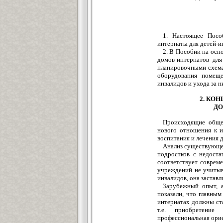
1. Настоящее Посо
интернаты для детей-и
2. В Пособии на ос
домов-интернатов для
планировочными схема
оборудования помещ
инвалидов и ухода за н
2. КО
ДО
Происходящие обще
нового отношения к и
воспитания и лечения д
Анализ существующей
подростков с недоста
соответствует соврем
учреждений не учитыв
инвалидов, она заставл
Зарубежный опыт, 
показали, что главным
интернатах должны ста
т.е. приобретение
профессиональная орие