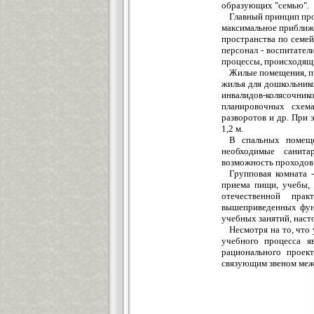
образующих "семью".
Главный принцип про
максимальное приближе
пространства по семе
персонал - воспитател
процессы, происходящи
Жилые помещения, пр
жилья для дошкольнико
инвалидов-колясочник
планировочных схем
разворотов и др. При 
1,2 м.
В спальных помеще
необходимые санита
возможность проходов и
Групповая комната 
приема пищи, учебы, 
отечественной прак
вышеприведенных функ
учебных занятий, наст
Несмотря на то, что 
учебного процесса я
рационального проект
связующим звеном межд