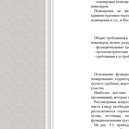
- планировка помещ
инвалидов.
Помещения, не яв
административно-быт
помещения и т.п., в По
Общие требования к
инвалидов, можно разд
- функциональные тр
- эргонометрические
- требования к устр
Основными функцио
зонированию территор
групп и удобных, кор
участка.
Наиболее жесткие 
проживания), которые 
Рассматривая вопро
иметь в виду необходи
располагаются горизо
холлы, лестницы, п
функциональными груп
На рис. 3.1. приво