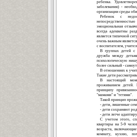
ребенка. Удовлетвор
заболевания) - необх
организации среды оби
Ребенок с недос
непосредственностью
эмоциональная отзывч
всегда адекватны раз
является типичной сит
очень важным является
с воспитателем, учител
В группах детей с 
дружба между детьми
психологическую нишу
более сильный - самоу
В отношениях к учит
Такие дети рассматрив
В настоящий моме
проживанием детей. 
принципу привязанно
"мамами" и "тетями".
Такой принцип прож
- дети, лишенные се
- дети сохраняют род
- дети легче адаптир
С учетом этого, сп
квартиры на 5-9 чело
возраста, включающие
комнату, кухню, п