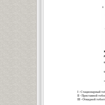
I - Стационарный то
II - Приставной тобо
III - Откидной тобо