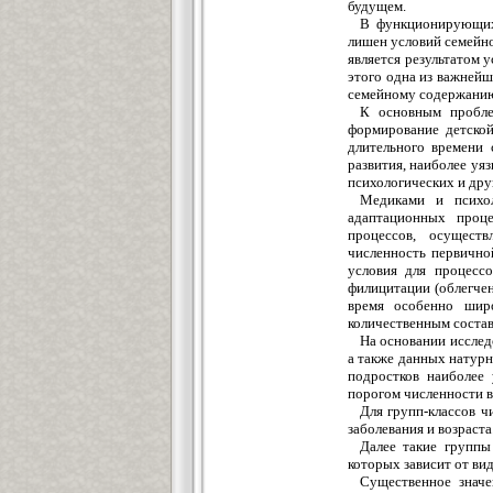
будущем.
В функционирующих 
лишен условий семейн
является результатом 
этого одна из важнейш
семейному содержани
К основным пробле
формирование детской
длительного времени 
развития, наиболее уя
психологических и дру
Медиками и психол
адаптационных проц
процессов, осущест
численность первично
условия для процесс
филицитации (облегче
время особенно шир
количественным состав
На основании исслед
а также данных натурн
подростков наиболее
порогом численности в 
Для групп-классов ч
заболевания и возраста
Далее такие группы
которых зависит от вид
Существенное значе