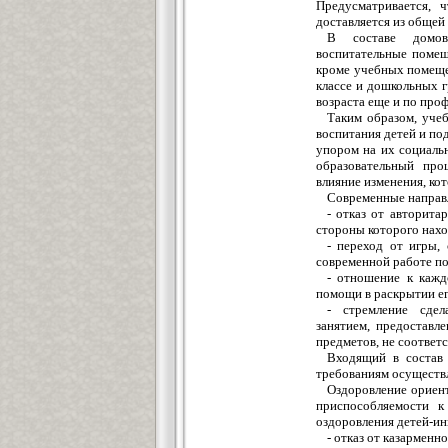
Предусматривается, 
доставляется из общей
В составе домов-
воспитательные помещ
кроме учебных помеще
классе и дошкольных 
возраста еще и по про
Таким образом, уче
воспитания детей и по
упором на их социаль
образовательный про
влияние изменения, кот
Современные направ
- отказ от авторита
стороны которого нахо
- переход от игры,
современной работе по
- отношение к кажд
помощи в раскрытии е
- стремление сдел
занятием, предоставл
предметов, не соответ
Входящий в состав 
требованиям осуществл
Оздоровление ориент
приспособляемости к
оздоровления детей-и
- отказ от казарменн