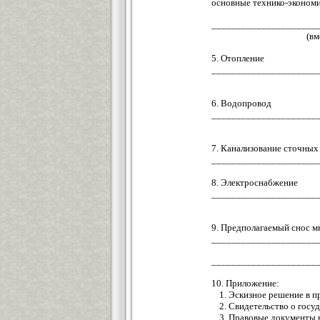
основные технико-эконом
_____________________
(вм
5. Отопление
_____________________
6. Водопровод
_____________________
7. Канализование сточных
_____________________
8. Электроснабжение
_____________________
9. Предполагаемый снос м
_____________________
_____________________
10. Приложение:
1. Эскизное решение в 
2. Свидетельство о гос
3. Правовые документы 