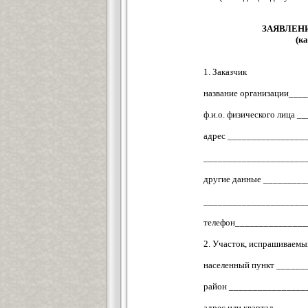
ЗАЯВЛЕН
(к
1. Заказчик
название организации__
ф.и.о. физического лиц
адрес _______________
_____________________
другие данные ________
_____________________
телефон______________
2. Участок, испрашиваемы
населенный пункт _____
район _______________
адрес или квартал ____