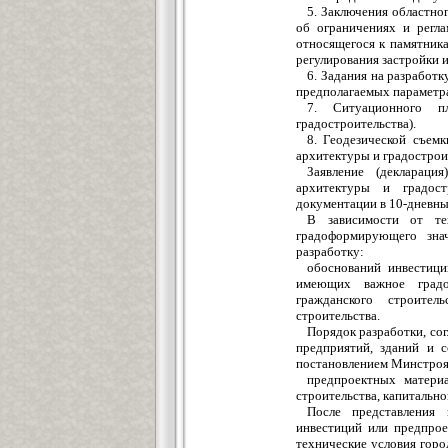
5. Заключения областно
об ограничениях и регла
относящегося к памятника
регулирования застройки 
6. Задания на разработ
предполагаемых параметра
7. Ситуационного п
градостроительства).
8. Геодезической съемк
архитектуры и градострои
Заявление (деклараци
архитектуры и градос
документации в 10-дневны
В зависимости от тех
градоформирующего зна
разработку:
обоснований инвестици
имеющих важное градо
гражданского строите
строительства.
Порядок разработки, сог
предприятий, зданий и 
постановлением Минстроя 
предпроектных материа
строительства, капитально
После представления 
инвестиций или предпрое
технические условия горо