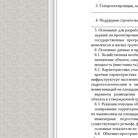
3. Генпроектировщик, 
_____________________
4. Подрядная строител
_____________________
5. Основание для разраб
задание на проектирован
государственные прогр
комплексов и жилых групп
6. Основные данные и п
6.1. Хозяйственная необ
назначение объекта, ожи
мощность (вместимость)
6.2. Характеристика уча
краткая характеристика
инфраструктуре населенно
гидрогеологическим и э
коммуникаций на площадке
варианты размещения о
объекта в утвержденной г
6.3. Решения генплана о
зонирование территории
их взаимосвязь на площад
инженерная подготов
существующего рельефа, ф
основные показатели по 
6.4. Объемно-простран