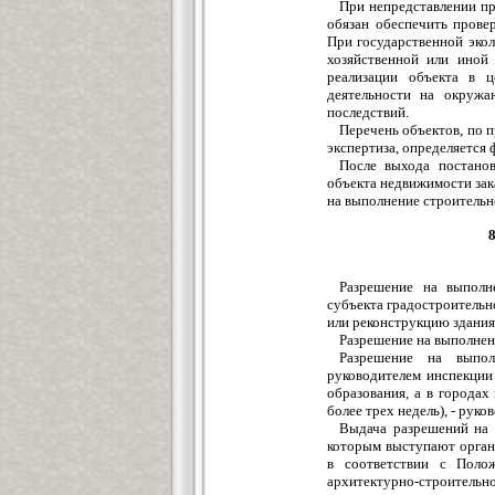
При непредставлении про
обязан обеспечить прове
При государственной экол
хозяйственной или иной 
реализации объекта в 
деятельности на окруж
последствий.
Перечень объектов, по п
экспертиза, определяется 
После выхода постанов
объекта недвижимости зак
на выполнение строительн
Разрешение на выполн
субъекта градостроительн
или реконструкцию здания
Разрешение на выполнен
Разрешение на выпол
руководителем инспекции
образования, а в городах
более трех недель), - рук
Выдача разрешений на 
которым выступают орган
в соответствии с Поло
архитектурно-строитель