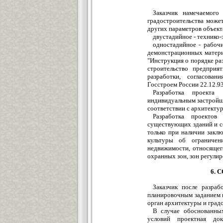
Заказчик намечаемого
градостроительства може
других параметров объект
двустадийное - технико-
одностадийное - рабочи
демонстрационных матери
"Инструкция о порядке ра
строительство предприя
разработки, согласова
Госстроем России 22.12.93
Разработка проекта 
индивидуальным застройщи
соответствии с архитекту
Разработка проектов
существующих зданий и с
только при наличии закл
культуры об ограничен
недвижимости, относящег
охранных зон, зон регули
6.
Заказчик после разраб
планировочным заданием и
орган архитектуры и град
В случае обоснованны
условий проектная до