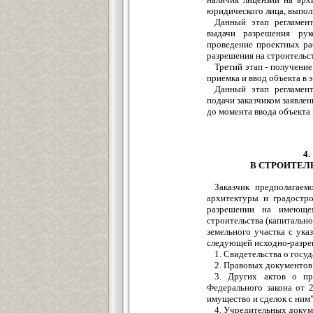
юридического лица, выпо
Данный этап регламент
выдачи разрешения рук
проведение проектных ра
разрешения на строительс
Третий этап - получени
приемка и ввод объекта в 
Данный этап регламент
подачи заказчиком заявле
до момента ввода объекта 
4
В СТРОИТЕЛ
Заказчик предполагаем
архитектуры и градостро
разрешении на имеющем
строительства (капитальн
земельного участка с ука
следующей исходно-разре
1. Свидетельства о гос
2. Правовых документов
3. Других актов о пр
Федерального закона от 
имущество и сделок с ним"
4. Учредительных докум