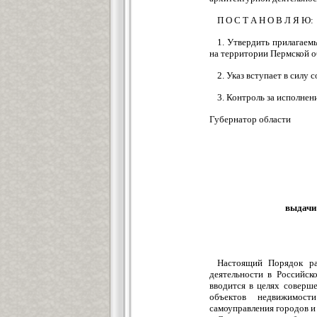
П О С Т А Н О В Л Я Ю:
1. Утвердить прилагаем
на территории Пермской о
2. Указ вступает в силу 
3. Контроль за исполнен
Губернатор обла
выдачи
Настоящий Порядок ра
деятельности в Российск
вводится в целях соверш
объектов недвижимост
самоуправления городов и 