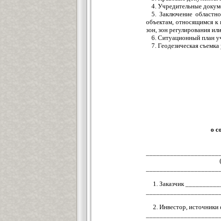
4. Учредительные докум
5. Заключение областн
объектам, относящимся к
зон, зон регулирования ил
6. Ситуационный план у
7. Геодезическая съемка
о с
_____________________
_____________________
1. Заказчик ________
_____________________
2. Инвестор, источни
_____________________