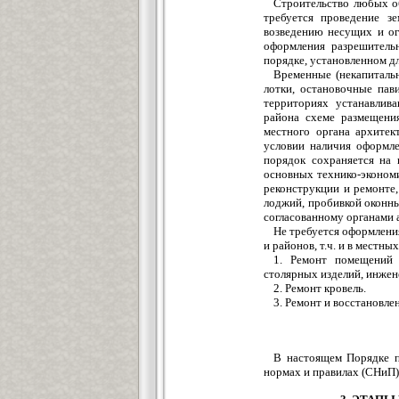
Строительство любых об
требуется проведение з
возведению несущих и ог
оформления разрешитель
порядке, установленном д
Временные (некапитальн
лотки, остановочные пав
территориях устанавлива
района схеме размещения
местного органа архитек
условии наличия оформле
порядок сохраняется на 
основных технико-экономи
реконструкции и ремонте,
лоджий, пробивкой оконны
согласованному органами 
Не требуется оформлени
и районов, т.ч. и в местны
1. Ремонт помещений 
столярных изделий, инжен
2. Ремонт кровель.
3. Ремонт и восстановле
В настоящем Порядке п
нормах и правилах (СНиП)