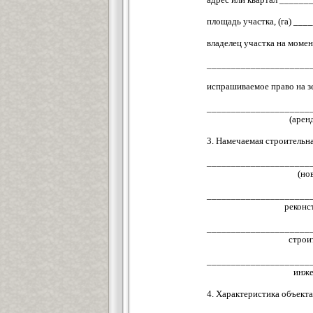
площадь участка, (га) 
владелец участка на мом
_____________________
испрашиваемое право на
_____________________
(арен
3. Намечаемая строительн
_____________________
(но
_____________________
реконс
_____________________
строи
_____________________
инже
4. Характеристика объекта