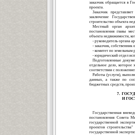
заказчик обращается в Г
проекта.
Заказчик представляе
заключение Государств
строительство объекта не
Местный орган архит
постановления главы мес
объекта недвижимости, ко
- руководитель органа а
- заказчик, собственник
- комитет по земельным 
- юридический отдел исп
Подготовленные докуме
отдельное дело, которое 
соответствии с положение
Работы (услуги), выпол
данных, а также по со
бюджетных средств, произ
7. ГОС
И ГОС
Государственная вневед
постановления Совета Ми
государственной эксперт
проектов строительства"
государственной эксперти