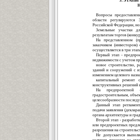
3. ЭТАП
Вопросы предоставлени
области регулируются 
Российской Федерации, н
Земельные участки дл
результатам торгов (конку
На представленном (п
заказчиком (инвестором)
осуществляется в три этап
Первый этап - предпрое
недвижимости с учетом пр
новое строительство, 
зданий и сооружений с и
изменением целевого назн
капитальный ремонт с
конструктивных решений и
На предпроектной 
градостроительным, объе
целесообразности послед
Данный этап регламент
подачи заявления (деклар
органа архитектуры и гра
Второй этап - разработ
или предпроектных предло
разрешения на строительс
Не допускается выполн
наличия лицензии на арх