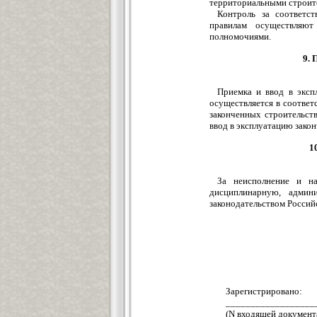
территориальными строит
Контроль за соответс
правилам осуществляют
полномочиями.
9.
Приемка и ввод в эксп
осуществляется в соответ
законченных строительст
ввод в эксплуатацию зако
1
За неисполнение и н
дисциплинарную, админ
законодательством Россий
Зарегистриро
_______________
(N входящей документ