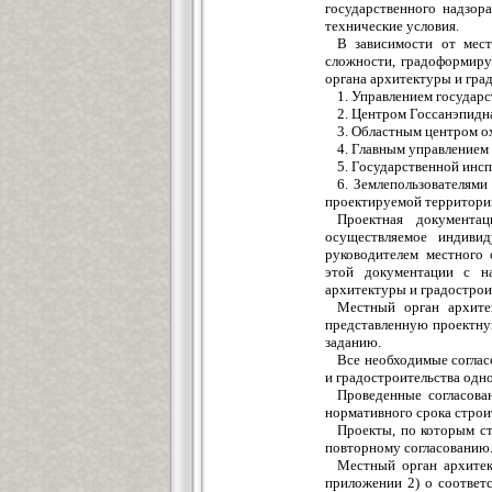
государственного надзор
технические условия.
В зависимости от мест
сложности, градоформиру
органа архитектуры и гра
1. Управлением государ
2. Центром Госсанэпидн
3. Областным центром о
4. Главным управлением
5. Государственной инс
6. Землепользователями
проектируемой территори
Проектная документац
осуществляемое индивид
руководителем местного 
этой документации с на
архитектуры и градострои
Местный орган архите
представленную проектну
заданию.
Все необходимые соглас
и градостроительства одно
Проведенные согласова
нормативного срока строи
Проекты, по которым ст
повторному согласованию
Местный орган архитек
приложении 2) о соответ