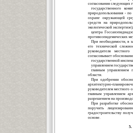
согласования следующих г
государственного ком
природопользования - по
охране окружающей сре
средств на природополь
экологической экспертизе)
центра Госсанэпиднадз
противоэпидемических мер
При необходимости, в з
его технической сложно
руководителя местного
согласовывает обосновани
государственной инспек
управлением государст
главным управлением 
области.
При одобрении обосно
архитектурно-планировоч
руководителем местного о
главным управлением арх
разрешением на производс
При разработке обосно
поручить лицензирован
градостроительству получ
основе.
5