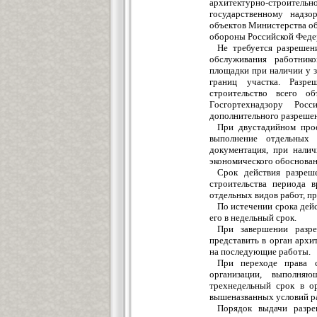
архитектурно-строите
государственному надзо
объектов Министерства о
обороны Российской Феде
Не требуется разрешен
обслуживания работник
площадки при наличии у з
границ участка. Разр
строительство всего о
Госгортехнадзору Рос
дополнительного разрешен
При двустадийном прое
выполнение отдельных 
документация, при налич
экономического обоснован
Срок действия разреше
строительства периода в
отдельных видов работ, пр
По истечении срока дей
его в недельный срок.
При завершении разр
представить в орган архи
на последующие работы.
При переходе права с
организации, выполняю
трехнедельный срок в о
вышеназванных условий ра
Порядок выдачи разре