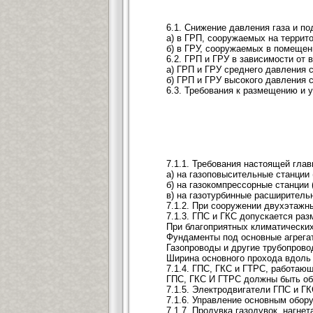
6.1. Снижение давления газа и п
а) в ГРП, сооружаемых на террит
б) в ГРУ, сооружаемых в помещен
6.2. ГРП и ГРУ в зависимости от 
а) ГРП и ГРУ среднего давления 
б) ГРП и ГРУ высокого давления 
6.3. Требования к размещению и 
7.1.1. Требования настоящей гла
а) на газоповысительные станции
б) на газокомпрессорные станции
в) на газотурбинные расширитель
7.1.2. При сооружении двухэтажн
7.1.3. ГПС и ГКС допускается ра
При благоприятных климатически
Фундаменты под основные агрегат
Газопроводы и другие трубопрово
Ширина основного прохода вдоль
7.1.4. ГПС, ГКС и ГТРС, работаю
ГПС, ГКС И ГТРС должны быть об
7.1.5. Электродвигатели ГПС и Г
7.1.6. Управление основным обор
7.1.7. Продувка газодувок, нагн