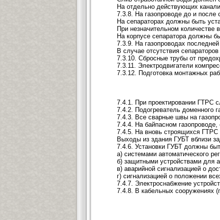
На отдельно действующих канали
7.3.8. На газопроводе до и посл
На сепараторах должны быть уста
При незначительном количестве в
На корпусе сепаратора должны бы
7.3.9. На газопроводах последне
В случае отсутствия сепараторов
7.3.10. Сбросные трубы от предо
7.3.11. Электродвигатели компре
7.3.12. Подготовка монтажных ра
7.4.1. При проектировании ГТРС 
7.4.2. Подогреватель доменного
7.4.3. Все сварные швы на газоп
7.4.4. На байпасном газопроводе
7.4.5. На вновь строящихся ГТРС
Выходы из здания ГУБТ вблизи з
7.4.6. Установки ГУБТ должны бы
а) системами автоматического ре
б) защитными устройствами для а
в) аварийной сигнализацией о до
г) сигнализацией о положении вс
7.4.7. Электроснабжение устройс
7.4.8. В кабельных сооружениях 