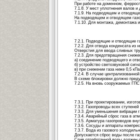
При работе на доменном, ферросп
7.1.8. У мест уплотнения валов 
7.1.9. На подводящем и отводящ
На подводящем и отводящем газоп
7.1.10. Для монтажа, демонтажа 
7.2.1. Подводящие и отводящие г
7.2.2. Для отвода конденсата из
Отверстия для ввода сливных тр
7.2.3. Для предотвращения сниж
а) соединение подводящего и отв
б) устройство светозвуковой сиг
в) при снижении газа ниже 0,5 к
7.2.4. В случае централизованно
В схеме блокировки должно преду
7.2.5. На вновь сооружаемых ГПС
7.3.1. При проектировании, изго
7.3.2. Газопроводы всех ступене
7.3.3. Для уменьшения вибрации 
7.3.4. Аварийный сброс газа в а
7.3.5. Арматура газопроводов вн
7.3.6. Сосуды и аппараты компре
7.3.7. Вода из газового холодил
Допускается сброс воды после га
Слив отработанной воды должен 