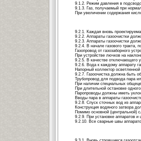
9.1.2. Режим давления в подсвод
9.1.3. Газ, получаемый при норм
При увеличении содержания кисло
9.2.1. Каждая вновь проектируем
9.2.2. Аппараты газоочистки дол
9.2.3. Аппараты газоочистки дол
9.2.4. В начале газового тракта,
Газопровод от газозаборного уст
При устройстве лючков на наклон
9.2.5. В качестве отключающего у
9.2.6. Вода к каждому аппарату 
Напорный коллектор осветленной 
9.2.7. Газоочистка должна быть 
Трубопровод для подвода пара ил
При наличии специальных общецех
При длительной остановке одного
Паропроводы должны иметь уклон 
Вводы пара в аппараты газоочис
9.2.8. Спуск сточных вод из апп
Конструкция водяного затвора до
Помимо основной (центральной) с
9.2.9. При установке аппаратов 
9.2.10. Все сварные швы аппарат
9.3.1. Вновь строящиеся газоотс