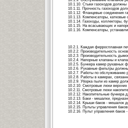
10.1.10. Стыки газоходов должны
10.1.11. Прочность газоходов д
10.1.12. Фланцевые соединения г
10.1.13. Компенсаторы, катковые
10.1.14. Газоходы, коллекторы, 
10.1.15. На всасывающих и напор
10.1.16. Компенсаторы, устанавл
10.2.1. Каждая ферросплавная пе
10.2.2. Производительность осно
10.2.3. Производительность дым
10.2.4. Напорные клапаны и клап
10.2.5. Бункера камер рукавных 
10.2.6. Рукавные фильтры должн
10.2.7. Работы по обслуживанию 
10.2.8. Работы в камерах, связа
10.2.9. Уборка пыли из камер до
10.2.10. Смотровые люки верхних
10.2.11. Смотровые люки накопит
10.2.12. Накопительные бункера
10.2.13. Баки - мешалки, предн
10.2.14. Крыши баков - мешалок
10.2.15. Пульты управления бако
10.2.16. Пульт управления баков