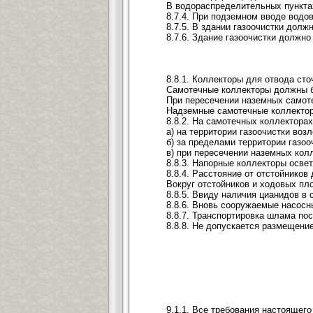
В водораспределительных пункта
8.7.4. При подземном вводе вод
8.7.5. В здании газоочистки дол
8.7.6. Здание газоочистки должн
8.8.1. Коллекторы для отвода ст
Самотечные коллекторы должны б
При пересечении наземных самот
Надземные самотечные коллектор
8.8.2. На самотечных коллектора
а) на территории газоочистки во
б) за пределами территории газо
в) при пересечении наземных кол
8.8.3. Напорные коллекторы осве
8.8.4. Расстояние от отстойнико
Вокруг отстойников и ходовых пл
8.8.5. Ввиду наличия цианидов в
8.8.6. Вновь сооружаемые насос
8.8.7. Транспортировка шлама по
8.8.8. Не допускается размещени
9.1.1. Все требования настоящег