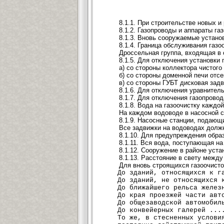
8.1.1. При строительстве новых 
8.1.2. Газопроводы и аппараты г
8.1.3. Вновь сооружаемые устано
8.1.4. Граница обслуживания газ
Дроссельная группа, входящая в 
8.1.5. Для отключения установки
а) со стороны коллектора чистого
б) со стороны доменной печи отс
в) со стороны ГУБТ дисковая задв
8.1.6. Для отключения уравнител
8.1.7. Для отключения газопрово
8.1.8. Вода на газоочистку каж
На каждом водоводе в насосной с
8.1.9. Насосные станции, подающ
Все задвижки на водоводах дол
8.1.10. Для предупреждения обра
8.1.11. Вся вода, поступающая н
8.1.12. Сооружение в районе уста
8.1.13. Расстояние в свету межд
Для вновь строящихся газоочисток
До зданий, относящихся к газ
До зданий, не относящихся к 
До ближайшего рельса железно
До края проезжей части автод
До общезаводской автомобильн
До конвейерных галерей .....
То же, в стесненных условиях