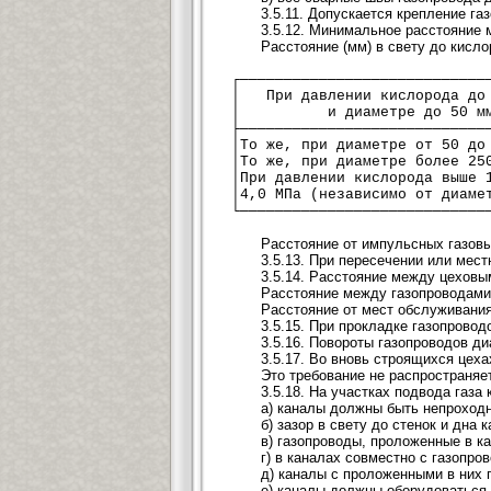
3.5.11. Допускается крепление га
3.5.12. Минимальное расстояние 
Расстояние (мм) в свету до кисл
┌────────────────────────────
│ При давлении кислорода до
│ и диаметре до 50
├────────────────────────────
│То же, при диаметр
│То же, при диамет
│При давлении кисло
│4,0 МПа (незави
└────────────────────────────
Расстояние от импульсных газовы
3.5.13. При пересечении или мес
3.5.14. Расстояние между цеховы
Расстояние между газопроводами
Расстояние от мест обслуживания
3.5.15. При прокладке газопрово
3.5.16. Повороты газопроводов 
3.5.17. Во вновь строящихся цех
Это требование не распространяе
3.5.18. На участках подвода газа
а) каналы должны быть непроход
б) зазор в свету до стенок и дна
в) газопроводы, проложенные в к
г) в каналах совместно с газопр
д) каналы с проложенными в них
е) каналы должны оборудоваться 