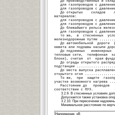
До производственных и складс
для газопроводов с давлением
для газопроводов с давлением
До открытых складов лег
материалов:
для газопроводов с давлением
для газопроводов с давлением
До ближайшего рельса железно
для газопроводов с давлением
то же, в стесненных услов
железнодорожным путям .......
До автомобильной дороги (
кювета или подошвы насыпи дор
До подземных инженерных с
тепловые сети, телефонная к
блоки), считая от края фунда
До ограды открытого распред
подстанции ..................
До места выпуска расплавлен
открытого огня ..............
То же, при защите газопро
участке возможного нагрева ..
Расстояние до проводов 
соответствии с ПУЭ.
3.2.9. В стесненных условиях до
Допускается также установка опо
3.2.10. При пересечении надземн
Минимальное расстояние по верти
Напряжение, кВ