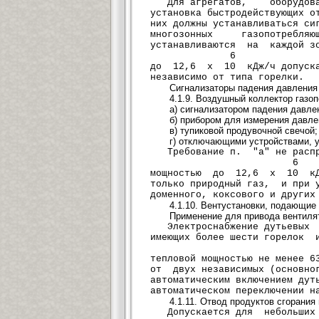
Для агрегатов, оборудова
установка быстродействующих 
них должны устанавливаться си
многозонных газопотребл
устанавливаются на каждой зо
6
до 12,6 x 10 кДж/ч допускае
независимо от типа горелки.
Сигнализаторы падения давления 
4.1.9. Воздушный коллектор газо
а) сигнализатором падения давле
б) прибором для измерения давле
в) тупиковой продувочной свечой;
г) отключающими устройствами, у
Требование п. "а" не распр
6
мощностью до 12,6 x 10 кДж/
только природный газ, и при
доменного, коксового и других
4.1.10. Вентустановки, подающие
Применение для привода вентиля
Электроснабжение дутьевых
имеющих более шести горелок
тепловой мощностью не менее 
от двух независимых (основног
автоматическим включением ду
автоматическом переключении н
4.1.11. Отвод продуктов сгорания
Допускается для небольших