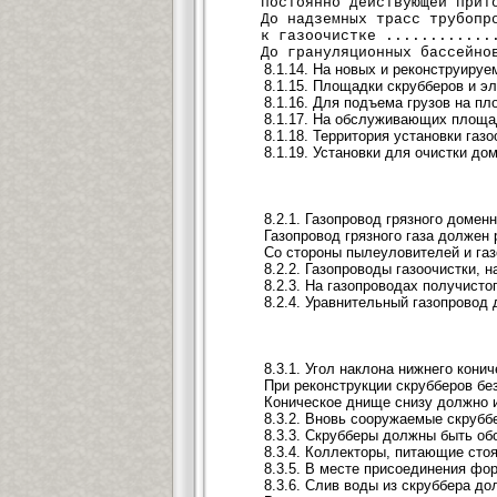
постоянно действующей приточ
До надземных трасс трубопро
к газоочистке ..............
До грануляционных бассейнов 
8.1.14. На новых и реконструиру
8.1.15. Площадки скрубберов и э
8.1.16. Для подъема грузов на 
8.1.17. На обслуживающих площад
8.1.18. Территория установки га
8.1.19. Установки для очистки до
8.2.1. Газопровод грязного доме
Газопровод грязного газа должен
Со стороны пылеуловителей и газ
8.2.2. Газопроводы газоочистки,
8.2.3. На газопроводах получист
8.2.4. Уравнительный газопровод
8.3.1. Угол наклона нижнего кони
При реконструкции скрубберов бе
Коническое днище снизу должно и
8.3.2. Вновь сооружаемые скруб
8.3.3. Скрубберы должны быть о
8.3.4. Коллекторы, питающие сто
8.3.5. В месте присоединения фо
8.3.6. Слив воды из скруббера д