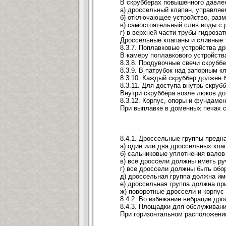
В скрубберах повышенного давлен
а) дроссельный клапан, управля
б) отключающее устройство, раз
в) самостоятельный слив воды с 
г) в верхней части трубы гидроз
Дроссельные клапаны и сливные т
8.3.7. Поплавковые устройства д
В камеру поплавкового устройств
8.3.8. Продувочные свечи скруб
8.3.9. В патрубок над запорным 
8.3.10. Каждый скруббер должен 
8.3.11. Для доступа внутрь скру
Внутри скруббера возле люков до
8.3.12. Корпус, опоры и фундаме
При выплавке в доменных печах 
8.4.1. Дроссельные группы пред
а) один или два дроссельных кл
б) сальниковые уплотнения валов
в) все дроссели должны иметь ру
г) все дроссели должны быть обо
д) дроссельная группа должна и
е) дроссельная группа должна пр
ж) поворотные дроссели и корпус
8.4.2. Во избежание вибрации др
8.4.3. Площадки для обслуживан
При горизонтальном расположени