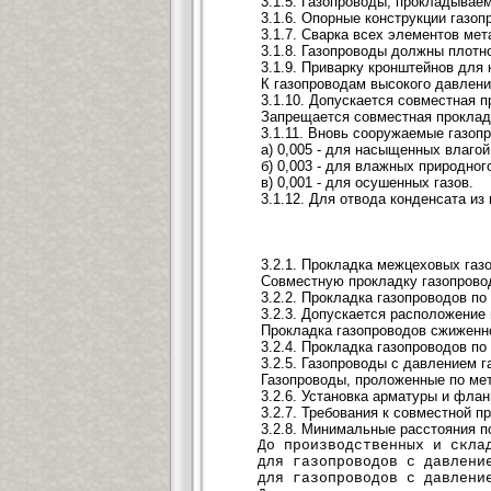
3.1.5. Газопроводы, прокладывае
3.1.6. Опорные конструкции газо
3.1.7. Сварка всех элементов ме
3.1.8. Газопроводы должны плотн
3.1.9. Приварку кронштейнов для
К газопроводам высокого давлени
3.1.10. Допускается совместная п
Запрещается совместная прокладк
3.1.11. Вновь сооружаемые газоп
а) 0,005 - для насыщенных влагой
б) 0,003 - для влажных природного
в) 0,001 - для осушенных газов.
3.1.12. Для отвода конденсата и
3.2.1. Прокладка межцеховых газ
Совместную прокладку газопровод
3.2.2. Прокладка газопроводов п
3.2.3. Допускается расположение
Прокладка газопроводов сжиженно
3.2.4. Прокладка газопроводов п
3.2.5. Газопроводы с давлением 
Газопроводы, проложенные по ме
3.2.6. Установка арматуры и фла
3.2.7. Требования к совместной 
3.2.8. Минимальные расстояния по
До производственных и складс
для газопроводов с давлением
для газопроводов с давлением