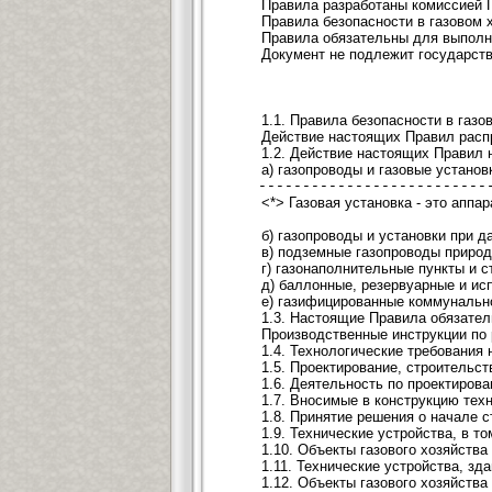
Правила разработаны комиссией Г
Правила безопасности в газовом 
Правила обязательны для выполне
Документ не подлежит государств
1.1. Правила безопасности в газ
Действие настоящих Правил распр
1.2. Действие настоящих Правил 
а) газопроводы и газовые установк
---------------------------
<*> Газовая установка - это апп
б) газопроводы и установки при д
в) подземные газопроводы природн
г) газонаполнительные пункты и с
д) баллонные, резервуарные и ис
е) газифицированные коммунально 
1.3. Настоящие Правила обязател
Производственные инструкции по 
1.4. Технологические требования
1.5. Проектирование, строительс
1.6. Деятельность по проектиров
1.7. Вносимые в конструкцию тех
1.8. Принятие решения о начале 
1.9. Технические устройства, в 
1.10. Объекты газового хозяйств
1.11. Технические устройства, з
1.12. Объекты газового хозяйств