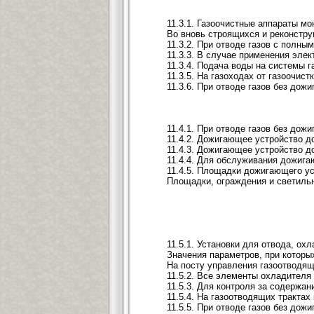
11.3.1. Газоочистные аппараты м
Во вновь строящихся и реконстру
11.3.2. При отводе газов с полн
11.3.3. В случае применения эле
11.3.4. Подача воды на системы 
11.3.5. На газоходах от газоочи
11.3.6. При отводе газов без до
11.4.1. При отводе газов без до
11.4.2. Дожигающее устройство д
11.4.3. Дожигающее устройство д
11.4.4. Для обслуживания дожиг
11.4.5. Площадки дожигающего у
Площадки, ограждения и светильн
11.5.1. Установки для отвода, о
Значения параметров, при которы
На посту управления газоотводящ
11.5.2. Все элементы охладителя
11.5.3. Для контроля за содержа
11.5.4. На газоотводящих тракта
11.5.5. При отводе газов без до