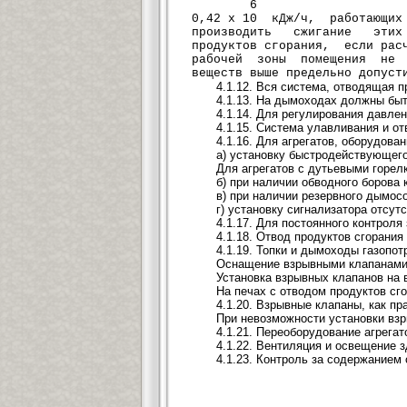
6
0,42 x 10 кДж/ч, работающи
производить сжигание этих 
продуктов сгорания, если ра
рабочей зоны помещения не м
веществ выше предельно допуст
4.1.12. Вся система, отводящая п
4.1.13. На дымоходах должны бы
4.1.14. Для регулирования давле
4.1.15. Система улавливания и от
4.1.16. Для агрегатов, оборудов
а) установку быстродействующего
Для агрегатов с дутьевыми горе
б) при наличии обводного борова
в) при наличии резервного дымос
г) установку сигнализатора отсут
4.1.17. Для постоянного контрол
4.1.18. Отвод продуктов сгорани
4.1.19. Топки и дымоходы газопо
Оснащение взрывными клапанами т
Установка взрывных клапанов на 
На печах с отводом продуктов сг
4.1.20. Взрывные клапаны, как п
При невозможности установки вз
4.1.21. Переоборудование агрега
4.1.22. Вентиляция и освещение 
4.1.23. Контроль за содержанием