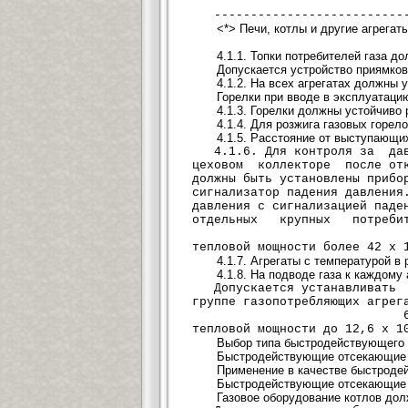
---------------------------
<*> Печи, котлы и другие агрега
4.1.1. Топки потребителей газа 
Допускается устройство приямков
4.1.2. На всех агрегатах должны
Горелки при вводе в эксплуатаци
4.1.3. Горелки должны устойчиво 
4.1.4. Для розжига газовых горе
4.1.5. Расстояние от выступающи
4.1.6. Для контроля за да
цеховом коллекторе после отк
должны быть установлены при
сигнализатор падения давлени
давления с сигнализацией паде
отдельных крупных потребит
тепловой мощности более 42 x
4.1.7. Агрегаты с температурой 
4.1.8. На подводе газа к каждом
Допускается устанавливать о
группе газопотребляющих агрег
тепловой мощности до 12,6 x 
Выбор типа быстродействующего 
Быстродействующие отсекающие к
Применение в качестве быстроде
Быстродействующие отсекающие кл
Газовое оборудование котлов до