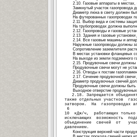
2.10. Газовые аппараты в местах
Замкнутый участок газопровода д
Диаметр люка в свету должен быт
На футерованных газопроводах п
2.11. Выбор вида и системы защи
На трубопроводах должна выполн
2.12. Газопроводы и газовые уст
2.13. Здания и газовые установк
2.14. Все газовые машины и аппа
Наружные газопроводы должны за
Сопротивление заземлителя расте
В местах установки фланцевых с
На выходе из земли подземного 
2.15. Продувочные свечи должны 
Продувочные свечи могут не уста
2.16. Отводы к постам газопламен
2.17. Сечение продувочной свечи
Диаметр продувочных свечей дол
Продувочные свечи должны быть в
Выходное отверстие продувочных с
2.18. Запрещается объединять
также отдельных участков газ
затвором. На газопроводах аг
6
10 кДж/ч, работающих только
исключающих возможность под
объединение свечей от уча
давлением.
Конструкция верхней части проду
В местах прохода свечей через к