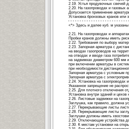
2.19. Устья продувочных свечей 
2.20. На газопроводах и газовых
Допускается применение арматуры
Установка бронзовых кранов или 
---------------------------
<*> Здесь и далее куб. м указаны
2.21. На газопроводах и аппара
Пробки кранов должны иметь риск
2.22. Требования по выбору мате
2.23. Запорная арматура с диста
на вводах газопроводов на терри
на отводах и вводе газа потребит
на задвижках диаметром 600 мм и
при включении арматуры в систем
при необходимости дистанционног
Запорная арматура с условным пр
Запорная арматура с электропри
2.24. Установка на газопроводах
Указанное запрещение не распрос
2.25. Для плотного отключения о
Установка внутри зданий и цехов
2.26. Листовые задвижки на газо
Заглушка, как правило, должна у
2.27. Перекрывающие листы листо
2.28. Перекрывающие листы заглу
Заглушки должны иметь хвостовик
2.29. Отключающие устройства д
2.30. К местам установки на отк
2.31. Для обслуживания задвижек