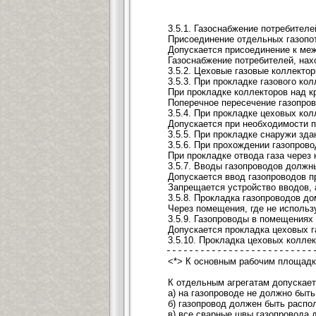
3.5.1. Газоснабжение потребител
Присоединение отдельных газопот
Допускается присоединение к меж
Газоснабжение потребителей, нах
3.5.2. Цеховые газовые коллекто
3.5.3. При прокладке газового к
При прокладке коллекторов над к
Поперечное пересечение газопров
3.5.4. При прокладке цеховых ко
Допускается при необходимости п
3.5.5. При прокладке снаружи зд
3.5.6. При прохождении газопров
При прокладке отвода газа через
3.5.7. Вводы газопроводов должн
Допускается ввод газопроводов п
Запрещается устройство вводов, 
3.5.8. Прокладка газопроводов до
Через помещения, где не использ
3.5.9. Газопроводы в помещениях
Допускается прокладка цеховых 
3.5.10. Прокладка цеховых колле
---------------------------
<*> К основным рабочим площадк
К отдельным агрегатам допускае
а) на газопроводе не должно быт
б) газопровод должен быть распо
в) все сварные швы газопровода