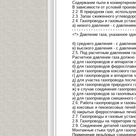
Содержание пыли в конвертерном 
В зависимости от условий произв
2.2. В природном газе, использу
2.3. Запах сжиженного углеводор
2.4. Газопроводы и газовые устан
а) низкого давления - с давление
---------------------------
<*> Давление газа, указанное зде
б) среднего давления - с давлени
в) высокого давления - с давление
2.5. Под расчетным давлением га
Расчетное давление газа должно 
а) для газопроводов и аппаратов
б) для газопроводов ферросплавн
в) для газопроводов коксового га
г) для газопроводов и аппаратов 
д) для участка газопровода посл
е) для газопроводов природного г
ж) в случае соединения газопров
з) для газопроводов за газоповы
и) для газопроводов смешенного 
2.6. Работа газопроводов и газов
а) коксовых и пекококсовых печей
б) закрытых ферросплавных печей
2.7. Газопроводы и газовые уста
2.8. Газопроводы на территории 
2.9. Соединение деталей газопро
Монтажные стыки труб для газопр
Применение резьбовых соединений