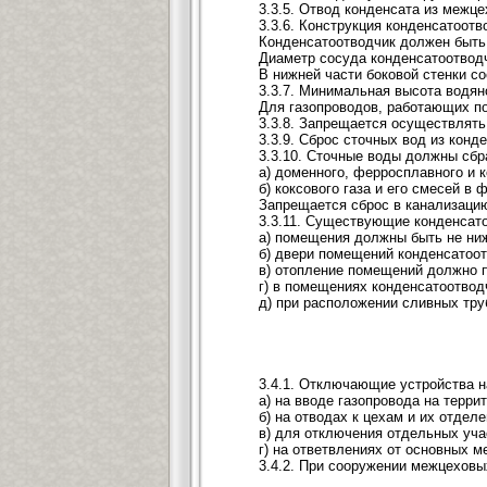
3.3.5. Отвод конденсата из межц
3.3.6. Конструкция конденсатоот
Конденсатоотводчик должен быть
Диаметр сосуда конденсатоотвод
В нижней части боковой стенки с
3.3.7. Минимальная высота водян
Для газопроводов, работающих по
3.3.8. Запрещается осуществлять
3.3.9. Сброс сточных вод из кон
3.3.10. Сточные воды должны сбр
а) доменного, ферросплавного и 
б) коксового газа и его смесей 
Запрещается сброс в канализаци
3.3.11. Существующие конденсат
а) помещения должны быть не ниже
б) двери помещений конденсатоо
в) отопление помещений должно п
г) в помещениях конденсатоотвод
д) при расположении сливных тру
3.4.1. Отключающие устройства 
а) на вводе газопровода на терри
б) на отводах к цехам и их отде
в) для отключения отдельных уча
г) на ответвлениях от основных м
3.4.2. При сооружении межцеховы