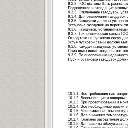
9.3.2. ГОС должны быть располож
Подводящие и отводящие газовые
9.3.3. Отключение газодувок, ус
9.3.4. Для отключения газодувок
9.3.5. Газодувки должны устанав
Установка газодувок на перекрыт
9.3.6. Газодувки, устанавливаем
9.3.7. Технологическая схема ГО
Отвод газа на пусковую свечу до
Устье пусковой свечи должно быт
9.3.8. Каждая газодувка, устано
Слив воды после конденсатоотво
9.3.9. По обеспечению надежност
Пуск и остановка газодувок долж
10.1.1. Все требования настояще
10.1.2. Всасывающие и напорные 
10.1.3. При проектировании и м
10.1.4. Все необходимые врезки 
10.1.5. Максимальная температур
10.1.6. Для снижения температу
10.1.7. Клапаны разбавления дол
10.1.8. Для защиты обслуживающе
10.1.9. Обслуживание клапанов р