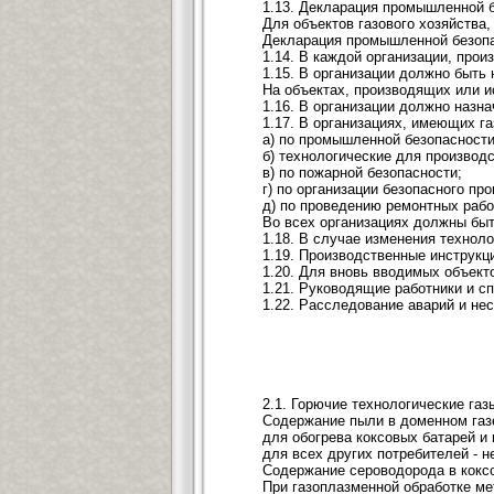
1.13. Декларация промышленной б
Для объектов газового хозяйства
Декларация промышленной безопа
1.14. В каждой организации, про
1.15. В организации должно быть
На объектах, производящих или и
1.16. В организации должно назна
1.17. В организациях, имеющих г
а) по промышленной безопасност
б) технологические для производ
в) по пожарной безопасности;
г) по организации безопасного пр
д) по проведению ремонтных рабо
Во всех организациях должны быт
1.18. В случае изменения технол
1.19. Производственные инструкци
1.20. Для вновь вводимых объект
1.21. Руководящие работники и с
1.22. Расследование аварий и не
2.1. Горючие технологические га
Содержание пыли в доменном газ
для обогрева коксовых батарей и 
для всех других потребителей - не
Содержание сероводорода в коксов
При газоплазменной обработке мет