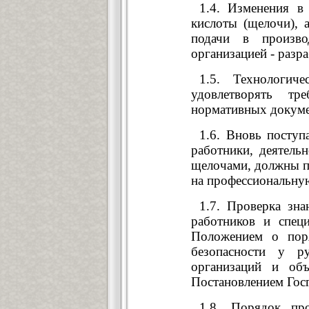
1.4. Изменения в
кислоты (щелочи), а
подачи в произво
организацией - разр
1.5. Технологич
удовлетворять тр
нормативных докуме
1.6. Вновь поступ
работники, деятель
щелочами, должны пр
на профессиональну
1.7. Проверка зна
работников и спец
Положением о пор
безопасности у р
организаций и объ
Постановлением Госг
1.8. Порядок про