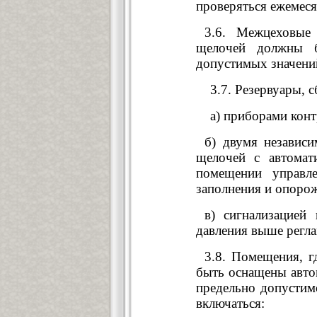
проверяться ежемеся
3.6. Межцеховые
щелочей должны б
допустимых значени
3.7. Резервуары, с
а) приборами контр
б) двумя независ
щелочей с автомат
помещении управл
заполнения и опорож
в) сигнализацией
давления выше регла
3.8. Помещения, г
быть оснащены авто
предельно допусти
включаться: