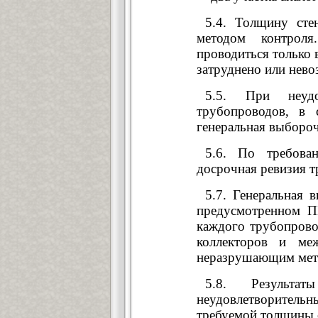
5.4. Толщину сте
методом контрол
проводиться только 
затруднено или нев
5.5. При неудо
трубопроводов, в 
генеральная выбороч
5.6. По требова
досрочная ревизия 
5.7. Генеральная 
предусмотренном П
каждого трубопровод
коллекторов и ме
неразрушающим мет
5.8. Результа
неудовлетворитель
требуемой толщины 