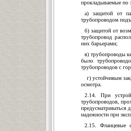
прокладываемые по э
а) защитой от па
трубопроводом подъе
б) защитой от воз
трубопровод распол
них барьерами;
в) трубопроводы к
было трубопровод
трубопроводов с го
г) устойчивым закр
осмотра.
2.14. При устрой
трубопроводов, прох
предусматриваться 
надежности при эксп
2.15. Фланцевые 