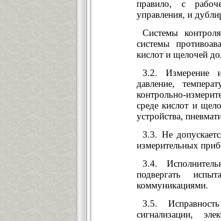
правило, с рабоч
управления, и дубли
Системы контроля
системы противоав
кислот и щелочей до
3.2. Измерение и
давление, темпера
контрольно-измерит
среде кислот и щел
устройства, пневмати
3.3. Не допускает
измерительных прибо
3.4. Исполнител
подвергать испы
коммуникациями.
3.5. Исправнос
сигнализации, эл