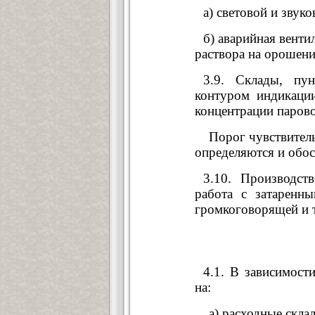
а) световой и звук
б) аварийная вент
раствора на орошени
3.9. Склады, пу
контуром индикаци
концентрации парово
Порог чувствительн
определяются и обо
3.10. Производст
работа с затаренн
громкоговорящей и 
4.1. В зависимост
на:
а) расходные склады