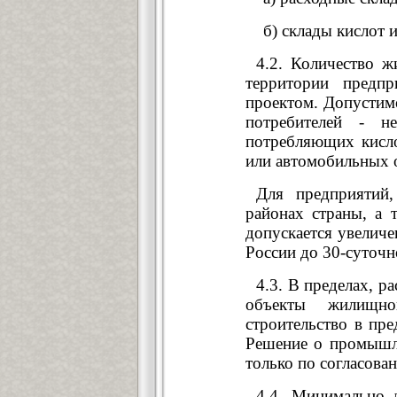
б) склады кислот и 
4.2. Количество ж
территории предп
проектом. Допустим
потребителей - н
потребляющих кисло
или автомобильных 
Для предприятий
районах страны, а 
допускается увеличе
России до 30-суточн
4.3. В пределах, р
объекты жилищног
строительство в пр
Решение о промышле
только по согласова
4.4. Минимально 