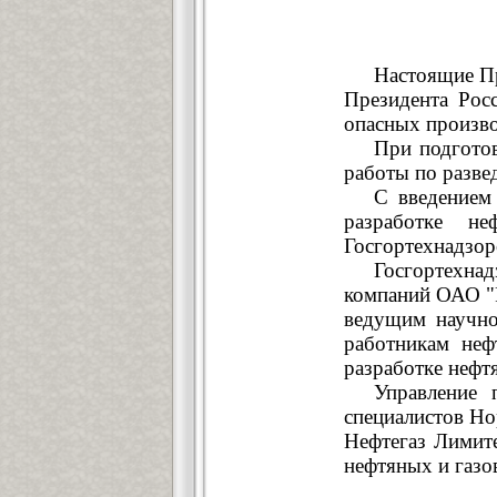
Настоящие Пр
Президента Рос
опасных произво
При подгото
работы по разве
С введением
разработке н
Госгортехнадзор
Госгортехнад
компаний ОАО "
ведущим научно
работникам неф
разработке нефт
Управление 
специалистов Но
Нефтегаз Лимите
нефтяных и газо