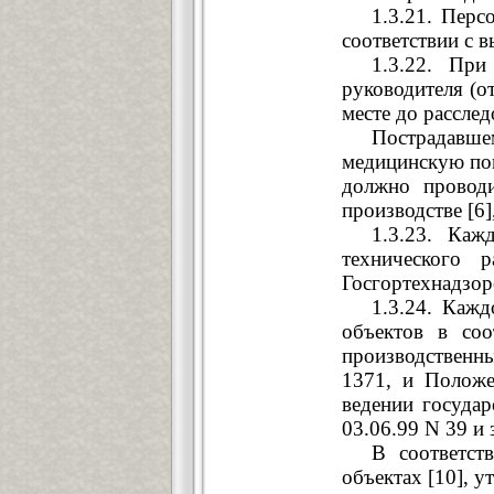
1.3.21. Пер
соответствии с 
1.3.22. При
руководителя (о
месте до расслед
Пострадавш
медицинскую пом
должно проводи
производстве [6
1.3.23. Каж
технического 
Госгортехнадзор
1.3.24. Каж
объектов в соо
производственны
1371, и Положе
ведении государ
03.06.99 N 39 и
В соответст
объектах [10], 