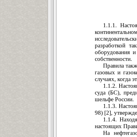
1.1.1. Наст
континентальном
исследовательск
разработкой та
оборудования и
собственности.
Правила такж
газовых и газо
случаях, когда 
1.1.2. Насто
суда (БС), пре
шельфе России.
1.1.3. Насто
98) [2], утверж
1.1.4. Нахо
настоящих Прави
На нефтегаз