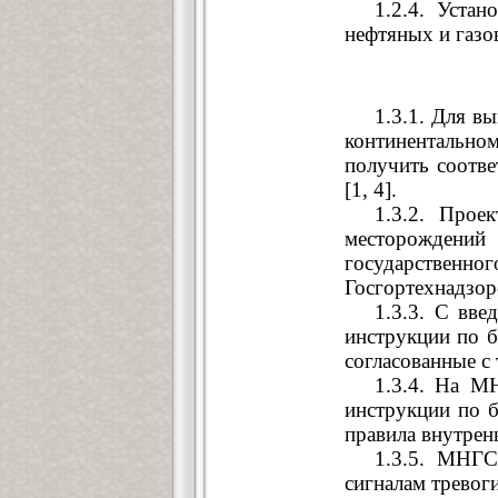
1.2.4. Устан
нефтяных и газо
1.3.1. Для в
континентальном
получить соотве
[1, 4].
1.3.2. Прое
месторождений 
государственн
Госгортехнадзор
1.3.3. С вв
инструкции по б
согласованные с
1.3.4. На М
инструкции по б
правила внутрен
1.3.5. МНГС
сигналам тревог