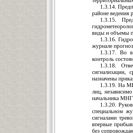
территориальным
1.3.14. Пред
районе ведения 
1.3.15. Пр
гидрометеоролог
виды и объемы п
1.3.16. Гидр
журнале прогно
1.3.17. Во 
контроль состоя
1.3.18. Отв
сигнализации, 
назначены прика
1.3.19. На М
лиц, независим
начальника МНГ
1.3.20. Руко
специальном жу
сигналами трево
впервые прибыв
без сопровождаю