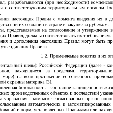
ил, разрабатываются (при необходимости) компенса
ны с соответствующим территориальным органом Гос
.
вания настоящих Правил с момента введения их в д
ства при их создании в стране и закупке за рубежом.
ты, представляемые на согласование и утверждение 
щих Правил, должны соответствовать их требованиям.
ения и дополнения настоящих Правил могут быть пр
 утвердивших Правила.
1.2. Применяемые понятия и их оп
нентальный шельф Российской Федерации (далее - ко
онов, находящиеся за пределами территориальн
е море) на всем протяжении естественного продол
ой окраины материка [3].
шленная безопасность - состояние защищенности жиз
асных производственных объектах и последствий указан
ма управления - комплекс согласованных организацио
ользованием автоматических и автоматизированных 
ований и норм, установленных Правилами или находящ