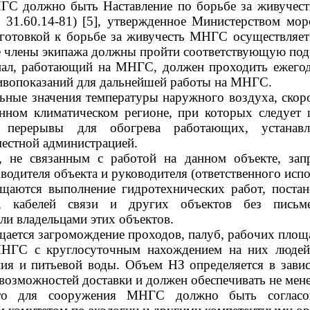
НГС должно быть Наставление по борьбе за живучест
1.60.14-81) [5], утвержденное Министерством мор
готовкой к борьбе за живучесть МНГС осуществляет 
 члены экипажа должны пройти соответствующую подг
онал, работающий на МНГС, должен проходить ежего
ивопоказаний для дальнейшей работы на МНГС.
льные значения температуры наружного воздуха, скоро
анном климатическом регионе, при которых следует 
ь перерывы для обогрева работающих, устанавл
местной администрацией.
м, не связанным с работой на данном объекте, зап
водителя объекта и руководителя (ответственного испо
ещаются выполнение гидротехнических работ, поста
чи, кабелей связи и других объектов без письм
ли владельцами этих объектов.
ещается загромождение проходов, палуб, рабочих пло
МНГС с круглосуточным нахождением на них людей
ия и питьевой воды. Объем НЗ определяется в зави
озможностей доставки и должен обеспечивать не менее
сто для сооружения МНГС должно быть согласов