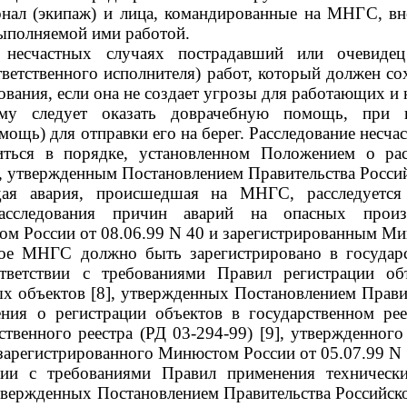
сонал (экипаж) и лица, командированные на МНГС, в
выполняемой ими работой.
 несчастных случаях пострадавший или очевидец
тветственного исполнителя) работ, который должен со
ования, если она не создает угрозы для работающих и 
ему следует оказать доврачебную помощь, при н
ощь) для отправки его на берег. Расследование несча
ться в порядке, установленном Положением о рас
], утвержденным Постановлением Правительства Россий
дая авария, происшедшая на МНГС, расследуетс
расследования причин аварий на опасных произ
ом России от 08.06.99 N 40 и зарегистрированным Ми
дое МНГС должно быть зарегистрировано в государ
тветствии с требованиями Правил регистрации об
х объектов [8], утвержденных Постановлением Прави
ния о регистрации объектов в государственном ре
ственного реестра (РД 03-294-99) [9], утвержденног
 зарегистрированного Минюстом России от 05.07.99 N 
вии с требованиями Правил применения техническ
утвержденных Постановлением Правительства Российско