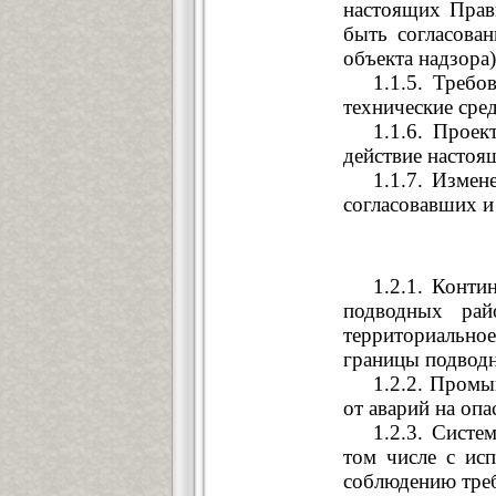
настоящих Прав
быть согласова
объекта надзора)
1.1.5. Требо
технические сред
1.1.6. Проек
действие настоя
1.1.7. Измен
согласовавших и
1.2.1. Конти
подводных рай
территориально
границы подводн
1.2.2. Промы
от аварий на оп
1.2.3. Систе
том числе с исп
соблюдению треб