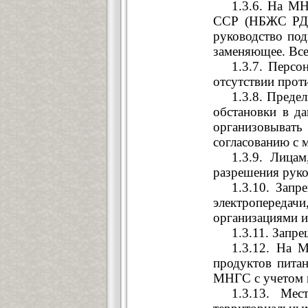
1.3.6. На М
ССР (НБЖС РД 3
руководство под
заменяющее. Все
1.3.7. Перс
отсутствии прот
1.3.8. Преде
обстановки в д
организовыват
согласованию с 
1.3.9. Лица
разрешения руко
1.3.10. Запр
электропереда
организациями и
1.3.11. Запр
1.3.12. На 
продуктов питан
МНГС с учетом в
1.3.13. Ме