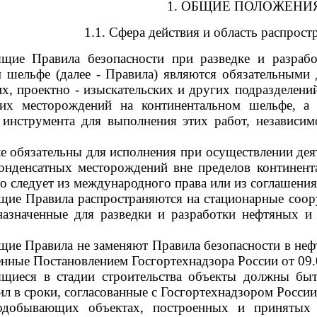
1. ОБЩИЕ ПОЛОЖЕНИ
1.1. Сфера действия и область распрос
оящие Правила безопасности при разведке и разра
 шельфе (далее - Правила) являются обязательными 
их, проектно - изыскательских и других подразделений
ких месторождений на континентальном шельфе, а 
 инструмента для выполнения этих работ, независи
е обязательны для исполнения при осуществлении деят
конденсатных месторождений вне пределов континент
это следует из международного права или из соглашени
ящие Правила распространяются на стационарные соо
дназначенные для разведки и разработки нефтяных и
ящие Правила не заменяют Правила безопасности в не
денные Постановлением Госгортехнадзора России от 09.
дящиеся в стадии строительства объекты должны быт
л в сроки, согласованные с Госгортехнадзором России
одобывающих объектах, построенных и принятых 