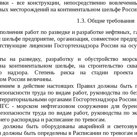
овки - все конструкции, непосредственно вовлеченн
вых месторождений на континентальном шельфе Росси
1.3. Общие требования
ыполнения работ по разведке и разработке нефтяных, 
 шельфе предприятие, организация, совместное предп
тствующие лицензии Госгортехнадзора России на осу
кты на разведку, разработку и обустройство морс
на континентальном шельфе, на строительство ск
ого надзора. Степень риска на стадии проект
ом России величины.
едением в действие настоящих Правил должны быть п
езопасности труда по видам работ, руководства по бе
 территориальными органами Госгортехнадзора России
НГС - морском нефтегазовом сооружении для буре
езопасности труда по видам работ, руководства по эк
него распорядка и расписание по тревогам.
 должны быть оборудованы аварийной и светозвуко
и должны быть определены в Расписании по тревогам и