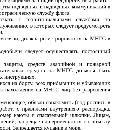
ганизациями на стадии предпроектных работ.
карты подводных и надводных коммуникаций в
дрографическую службу флота.
лючать с территориальными службами по
луживанию, в которых следует предусмотреть
и.
ам связи, должна регистрироваться на МНГС в
зодобычи следует осуществлять постоянный
тв защиты, средств аварийной и пожарной
спасательных средств на МНГС должны быть
х инструкциях.
щихся на борту, всех прибывших и убывающих
тся нахождение на МНГС лиц без разрешения
аменяющее, обязан ознакомить (под роспись в
бот, с правилами внутреннего распорядка,
 номер каюты и спасательной шлюпки. Лицам,
ений, запрещается перемещаться по объекту
сти. Запрещается купание в море.