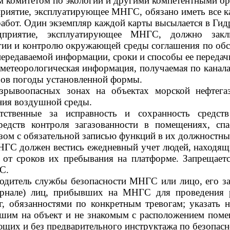
 комитетом по экологии и другими компетентными ор
приятие, эксплуатирующее МНГС, обязано иметь все 
работ. Один экземпляр каждой карты высылается в Ги
едприятие, эксплуатирующее МНГС, должно зак
ии и контролю окружающей среды соглашения по обс
ередаваемой информации, сроки и способы ее передач
ометеорологическая информация, получаемая по канал
зов погоды установленной формы.
взрывоопасных зонах на объектах морской нефтега
ния воздушной среды.
етственные за исправность и сохранность средс
средств контроля загазованности в помещениях, 
зом с обязательной записью функций в их должностны
НГС должен вестись ежедневный учет людей, находя
о от сроков их пребывания на платформе. Запрещае
С.
водитель службы безопасности МНГС или лицо, его з
рнале) лиц, прибывших на МНГС для проведения ра
г, обязанностями по конкретным тревогам; указать
шим на объект и не знакомым с расположением помещ
щих и без предварительного инструктажа по безопасно