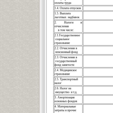
оплаты труда
1.4. Оплата отпусков
1.5. Выплата
льготных надбавок
2. Налоги и
отчисления
в том числе:
2.1.Государственное
социальное
страхование
2.2. Отчисления в
пенсионный фонд
2.3. Отчисления в
государственный
фонд занятости
2.4. Медицинское
страхование
2.5. Транспортный
налог
2.6. Налог на
имущество и т.д.
3. Амортизация
основных фондов
4. Материальные
затраты и прочие