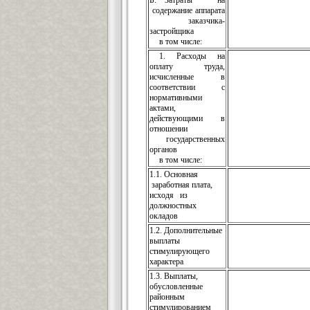
Б. Затраты на
содержание аппарата
заказчика-
застройщика
в том числе:
1. Расходы на
оплату труда,
исчисленные в
соответствии с
нормативными
актами,
действующими в
отношении
государственных
органов
в том числе:
1.1. Основная
заработная плата,
исходя из
должностных
окладов
1.2. Дополнительные
выплаты
стимулирующего
характера
1.3. Выплаты,
обусловленные
районным
стимулированием