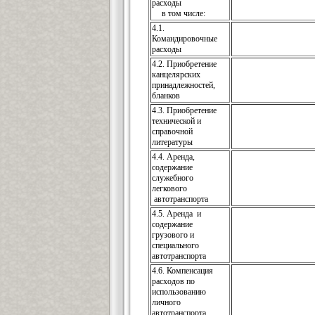
расходы
в том числе:
4.1.
Командировочные
расходы
4.2. Приобретение
канцелярских
принадлежностей,
бланков
4.3. Приобретение
технической и
справочной
литературы
4.4. Аренда,
содержание
служебного
легкового
автотранспорта
4.5. Аренда и
содержание
грузового и
специального
автотранспорта
4.6. Компенсация
расходов по
использованию
личного
автотранспорта