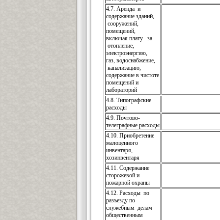
4.7. Аренда и
содержание зданий,
сооружений,
помещений,
включая плату за
отопление,
электроэнергию,
газ, водоснабжение,
канализацию,
содержание в чистоте
помещений и
лабораторий
4.8. Типографские
расходы
4.9. Почтово-
телеграфные расходы
4.10. Приобретение
малоценного
инвентаря,
хозинвентаря
4.11. Содержание
сторожевой и
пожарной охраны
4.12. Расходы по
разъезду по
служебным делам
общественным