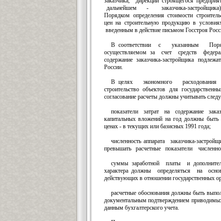
заказчика, дирекции строящегося предприя
дальнейшем - заказчика-застройщика) 
Порядком определения стоимости строитель
цен на строительную продукцию в условиях 
введенным в действие письмом Госстроя Росси
В соответствии с указанным Поря
осуществляемом за счет средств федера
содержание заказчика-застройщика подлеж
России.
В целях экономного расходования
строительство объектов для государствен
согласование расчеты должны учитывать след
показатели затрат на содержание зака
капитальных вложений на год должны быть
ценах - в текущих или базисных 1991 года;
численность аппарата заказчика-застрой
превышать расчетные показатели численно
суммы заработной платы и дополнител
характера должны определяться на осн
действующих в отношении государственных ор
расчетные обоснования должны быть выпо
документальным подтверждением приводимых
данным бухгалтерского учета.