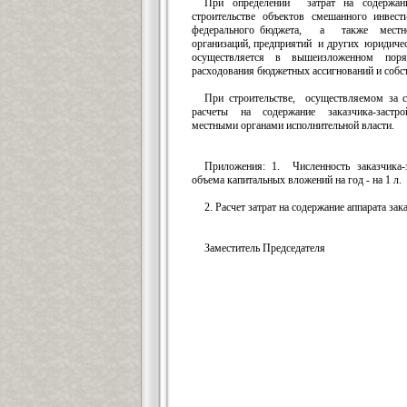
При определении затрат на содержани
строительстве объектов смешанного инве
федерального бюджета, а также местн
организаций, предприятий и других юридиче
осуществляется в вышеизложенном поряд
расходования бюджетных ассигнований и собс
При строительстве, осуществляемом за с
расчеты на содержание заказчика-заст
местными органами исполнительной власти.
Приложения: 1. Численность заказчика-
объема капитальных вложений на год - на 1 л.
2. Расчет затрат на содержание аппарата зак
Заместитель Председат