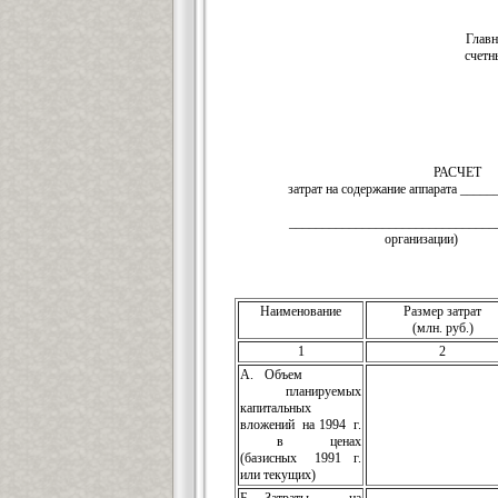
Главн
счетн
РАСЧЕТ
затрат на содержание аппарата ____
(наимено
________________________________
организации)
Наименование
Размер затрат
(млн. руб.)
1
2
А. Объем
планируемых
капитальных
вложений на 1994 г.
в ценах
(базисных 1991 г.
или текущих)