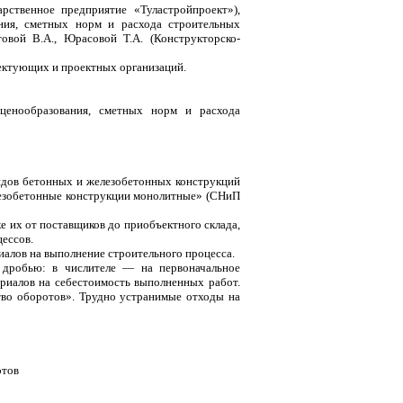
рственное предприятие «Туластройпроект»),
ния, сметных норм и расхода строительных
товой В.А., Юрасовой Т.А. (Конструкторско-
ектующих и проектных организаций.
 ценообразования, сметных норм и расхода
идов бетонных и железобетонных конструкций
лезобетонные конструкции монолитные» (СНиП
е их от поставщиков до приобъектного склада,
цессов.
иалов на выполнение строительного процесса.
 дробью: в числителе — на первоначальное
ериалов на себестоимость выполненных работ.
тво оборотов». Трудно устранимые отходы на
о
отов