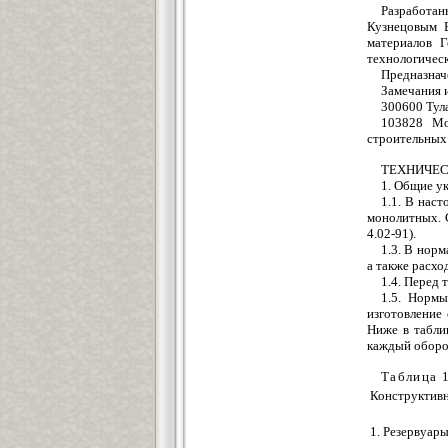
Разработан
Кузнецовым В
материалов Г
технологическ
Предназнач
Замечания 
300600 Тула
103828 Мо
строительных
ТЕХНИЧЕС
1. Общие у
1.1. В нас
монолитных. 
4.02-91).
1.3. В нор
а также расхо
1.4. Перед
1.5. Норм
изготовление
Ниже в табли
каждый оборот
Таблица 
Конструктив
1. Резервуар