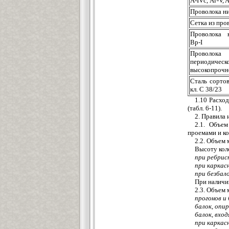
A-IVc, Ат-V, A
Проволока ни
Сетка из про
Проволока н
Вр-I
Проволока
периодическо
высокопрочн
Сталь сортов
кл. С 38/23
1.10 Расход
(табл. 6-11).
2. Правила
2.1. Объе
проемами и ко
2.2. Объем
Высоту кол
при ребрис
при каркас
при безбал
При наличии
2.3. Объем
прогонов и
балок, опи
балок, вход
при каркас