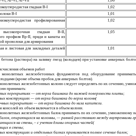
-VI, Ат-VI, Ат-VlI
1,06
зкоуглеродистая гладкая B-I
1,02
волоки B-I
1,01
изкоуглеродистая профилированная
1,02
 высокопрочная гладкая B-II,
1,05
го профиля Вр-II, пряди и канаты из
ой проволоки для армирования
ая и листовая для закладных деталей
1,01
 бетона (раствора) на заливку гнезд (колодцев) при установке анкерных бол
 исчисления объемов работ
м монолитных железобетонных фундаментов под оборудование принимать
лодцами (кроме объема пробок для анкерных болтов).
 монолитных железобетонных колонн следует определять по их сечению, умно
онн принимать:
тых перекрытиях — от верха башмака до нижней поверхности плиты;
ных конструкциях — от верха башмака до верха колонн(
очных перекрытиях — от верха башмака до низа капители.
 консолей их объем включается в объем колонн.
 монолитных железобетонных балок принимать по их сечению, умноженному на
 балок, опирающихся на колонны, — равной расстоянию между внутренними гр
рающихся на стены, – с учетом длины опорных частей(
ящих в стены;
ных конструкциях и отдельных балках принимается полное сечение балок;