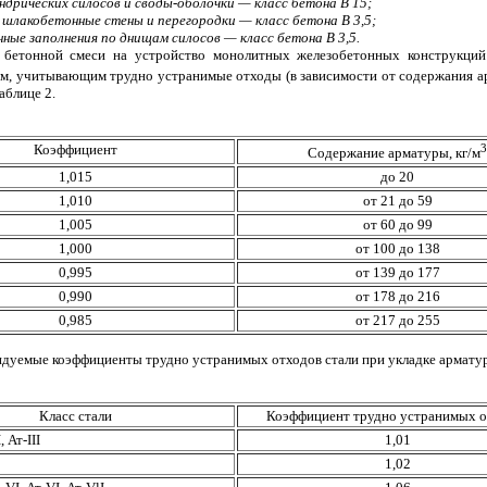
ндрических силосов и своды-оболочки — класс бетона В 15;
 шлакобетонные стены и перегородки — класс бетона В 3,5;
ные заполнения по днищам силосов — класс бетона В 3,5.
 бетонной смеси на устройство монолитных железобетонных конструкций
м, учитывающим трудно устранимые отходы (в зависимости от содержания а
аблице 2.
2
Коэффициент
3
Содержание арматуры, кг/м
1,015
до 20
1,010
от 21 до 59
1,005
от 60 до 99
1,000
от 100 до 138
0,995
от 139 до 177
0,990
от 178 до 216
0,985
от 217 до 255
ендуемые коэффициенты трудно устранимых отходов стали при укладке арматур
3
Класс стали
Коэффициент трудно устранимых о
, Ат-III
1,01
1,02