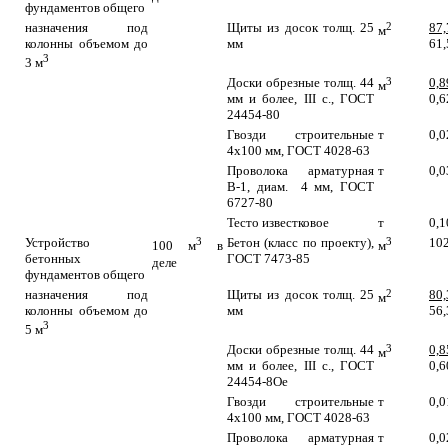
фундаментов общего
назначения под
Щиты из досок толщ. 25
2
87,
м
колонны объемом до
мм
61,
3
3 м
Доски обрезные толщ. 44
3
0,8
м
мм и более, III c., ГОСТ
0,6
24454-80
Гвозди строительные
т
0,0
4х100 мм, ГОСТ 4028-63
Проволока арматурная
т
0,0
В-1, диам. 4 мм, ГОСТ
6727-80
Тесто известковое
т
0,1
Устройство
3
Бетон (класс по проекту),
3
10
100 м
в
м
бетонных
ГОСТ 7473-85
деле
фундаментов общего
назначения под
Щиты из досок толщ. 25
2
80,
м
колонны объемом до
мм
56,
3
5 м
Доски обрезные толщ. 44
3
0,8
м
мм и более, III c., ГОСТ
0,6
24454-8Ое
Гвозди строительные
т
0,0
4х100 мм, ГОСТ 4028-63
Проволока арматурная
т
0,0