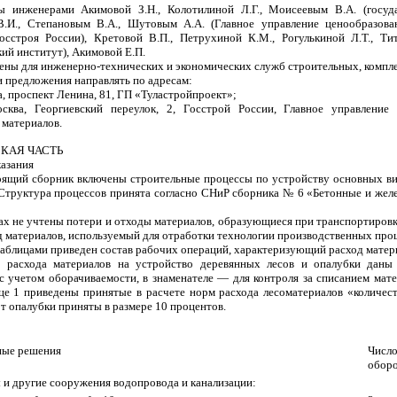
ы инженерами Акимовой З.Н., Колотилиной Л.Г., Моисеевым В.А. (госуда
.И., Степановым В.А., Шутовым А.А. (Главное управление ценообразова
осстроя России), Кретовой В.П., Петрухиной К.М., Рогулькиной Л.Т., Ти
ий институт), Акимовой Е.П.
ены для инженерно-технических и экономических служб строительных, компл
и предложения направлять по адресам:
, проспект Ленина, 81, ГП «Туластройпроект»;
сква, Георгиевский переулок, 2, Госстрой России, Главное управление
 материалов.
КАЯ ЧАСТЬ
казания
тоящий сборник включены строительные процессы по устройству основных в
Структура процессов принята согласно СНиР сборника № 6 «Бетонные и же
мах не учтены потери и отходы материалов, образующиеся при транспортировк
д материалов, используемый для отработки технологии производственных про
 таблицами приведен состав рабочих операций, характеризующий расход матер
ы расхода материалов на устройство деревянных лесов и опалубки даны
 с учетом оборачиваемости, в знаменателе — для контроля за списанием мат
це 1 приведены принятые в расчете норм расхода лесоматериалов «количес
 опалубки приняты в размере 10 процентов.
1
ные решения
Числ
обор
ы и другие сооружения водопровода и канализации: