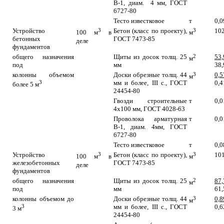
В-1, диам. 4 мм, ГОСТ
6727-80
Тесто известковое
т
0,0
Устройство
3
Бетон (класс по проекту),
3
10
100 м
в
м
бетонных
ГОСТ 7473-85
деле
фундаментов
общего назначения
Щиты из досок толщ. 25
2
53,
м
под
мм
38,
колонны объемом
Доски обрезные толщ. 44
3
0,5
м
3
мм и более, III c., ГОСТ
0,4
более 5 м
24454-80
Гвозди строительные
т
0,0
4х100 мм, ГОСТ 4028-63
Проволока арматурная
т
0,0
В-1, диам. 4мм, ГОСТ
6727-80
Тесто известковое
т
0,0
Устройство
3
Бетон (класс по проекту),
3
101
100 м
в
м
железобетонных
ГОСТ 7473-85
деле
фундаментов
общего назначения
Щиты из досок толщ. 25
2
87,
м
под
мм
61,
колонны объемом до
Доски обрезные толщ. 44
3
0,8
м
3
мм и более, III c., ГОСТ
0,6
3 м
24454-80