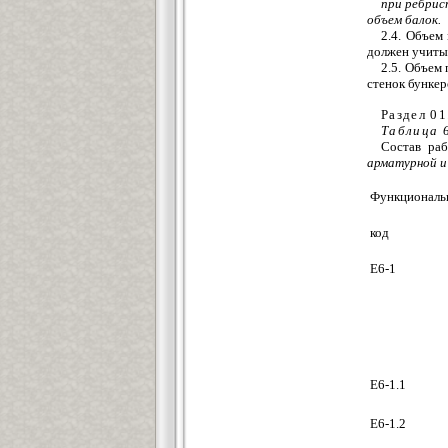
при ребрис
объем балок.
2.4. Объем
должен учитыв
2.5. Объем
стенок бунке
Раздел 01
Таблица
Состав ра
арматурной и
Функциональ
код
Е6-1
Е6-1.1
Е6-1.2