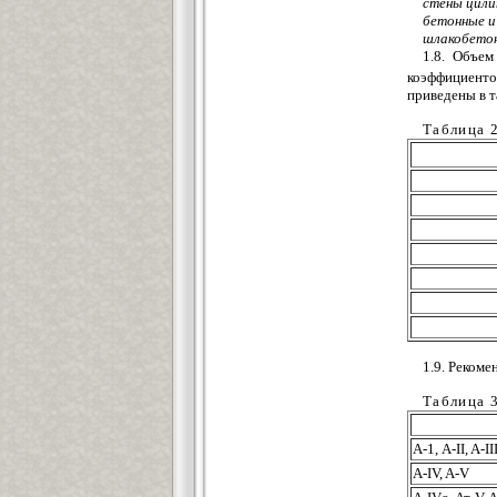
стены цили
бетонные и
шлакобетон
1.8. Объем
коэффициенто
приведены в т
Таблица 
1.9. Реком
Таблица 
А-1, A-II, A-III
A-IV, A-V