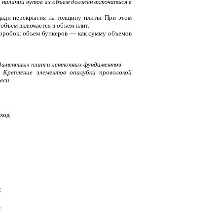
 наличии вутов их объем должен включаться в
щади перекрытия на толщину плиты. При этом
объем включается в объем плит.
коробок; объем бункеров — как сумму объемов
даментных плит и ленточных фундаментов
. Крепление элементов опалубки проволокой
еси.
сход
2
2