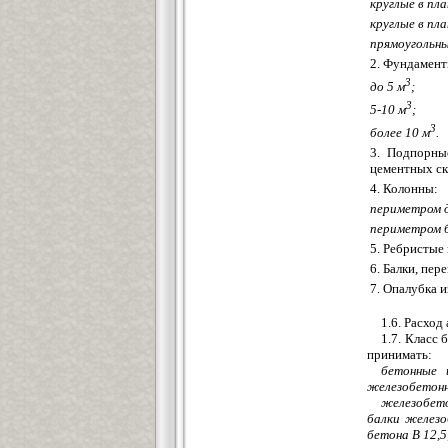
круглые в пла
круглые в пла
прямоугольны
2. Фундамент
3
до 5 м
;
3
5-10 м
;
3
более 10 м
.
3. Подпорны
цементных ск
4. Колонны:
периметром д
периметром б
5. Ребристые
6. Балки, пер
7. Опалубка 
1.6. Расход
1.7. Класс
принимать:
бетонные 
железобетонн
железобето
балки железо
бетона В 12,5