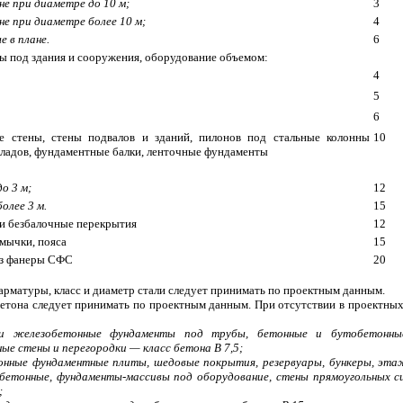
не при диаметре до 10 м;
3
не при диаметре более 10 м;
4
е в плане.
6
ы под здания и сооружения, оборудование объемом:
4
5
6
е стены, стены подвалов и зданий, пилонов под стальные колонны
10
ладов, фундаментные балки, ленточные фундаменты
о 3 м;
12
олее 3 м.
15
 и безбалочные перекрытия
12
емычки, пояса
15
из фанеры СФС
20
 арматуры, класс и диаметр стали следует принимать по проектным данным.
 бетона следует принимать по проектным данным. При отсутствии в проектны
и железобетонные фундаменты под трубы, бетонные и бутобетонные
ые стены и перегородки — класс бетона В 7,5;
нные фундаментные плиты, шедовые покрытия, резервуары, бункеры, этаж
бетонные, фундаменты-массивы под оборудование, стены прямоугольных си
;