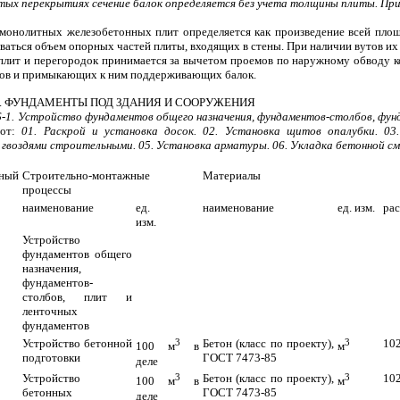
тых перекрытиях сечение балок определяется без учета толщины плиты. При
 монолитных железобетонных плит определяется как произведение всей пло
аться объем опорных частей плиты, входящих в стены. При наличии вутов их 
 плит и перегородок принимается за вычетом проемов по наружному обводу 
ров и примыкающих к ним поддерживающих балок.
. ФУНДАМЕНТЫ ПОД ЗДАНИЯ И СООРУЖЕНИЯ
6-1
.
Устройство фундаментов общего назначения, фундаментов-столбов, фун
бот:
01. Раскрой и установка досок. 02. Установка щитов опалубки. 03
 гвоздями строительными. 05. Установка арматуры. 06. Укладка бетонной см
ный
Строительно-монтажные
Материалы
процессы
наименование
ед.
наименование
ед. изм.
ра
изм.
Устройство
фундаментов общего
назначения,
фундаментов-
столбов, плит и
ленточных
фундаментов
Устройство бетонной
3
Бетон (класс по проекту),
3
10
100 м
в
м
подготовки
ГОСТ 7473-85
деле
Устройство
3
Бетон (класс по проекту),
3
10
100 м
в
м
бетонных
ГОСТ 7473-85
деле