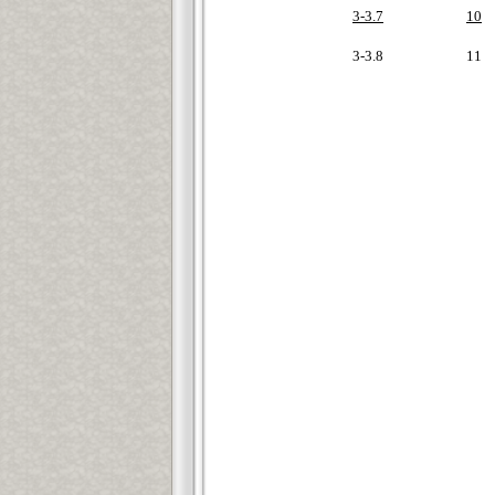
3-3.7
10
3-3.8
11