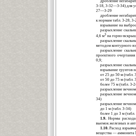
дробление негабарит
3-18, 3-32—3-34) для 
27—3-2
дробление негабарит
к нормам табл
взрывание на выбро
разрыхление скальн
3
4,6 м
на горно-вск
разрыхление скальны
методом контурн
разрыхление скаль
проектного очертания 
0,9;
разрыхление скал
взрывание грунтов н
от 25 до 50 м (та
от 50 до 75 м (та
более 75 м (таб
разрыхление вечно
разрыхление вечном
34) 
разрыхление вечном
до 1 м (табл
более 1 до 3 м (
1.9.
Нормы расхода 
выемок железных и ав
1.10.
Расход взрывча
вещества — аммонита