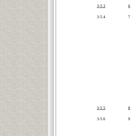
3-5.3
6
3-5.4
7
3-5.5
8
3-5.6
9