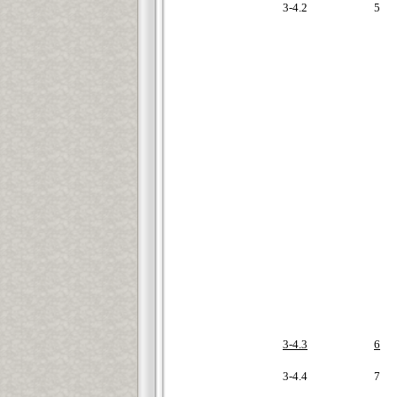
3-4.2
5
3-4.3
6
3-4.4
7