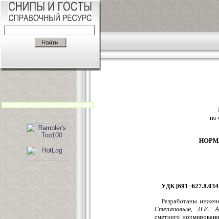
по 
НОРМ
УДК [691+627.8.034.
Разработаны инже
Степановым, Н.Е. А
сметного нормировани