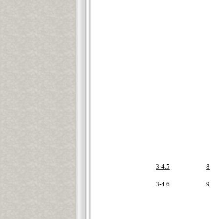
3-4.5
8
3-4.6
9