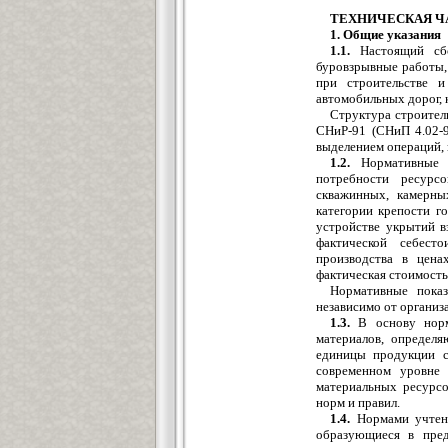
ТЕХНИЧЕСКАЯ Ч
1. Общие указания
1.1.
Настоящий сбо
буровзрывные работы,
при строительстве и
автомобильных дорог, 
Структура строител
СНиР-91 (СНиП 4.02-9
выделением операций,
1.2.
Нормативные п
потребности ресурс
скважинных, камерны
категории крепости г
устройстве укрытий в
фактической себест
производства в цена
фактическая стоимость
Нормативные показ
независимо от органи
1.3.
В основу норм
материалов, определ
единицы продукции ст
современном уровне 
материальных ресурсо
норм и правил.
1.4.
Нормами учтены
образующиеся в пред