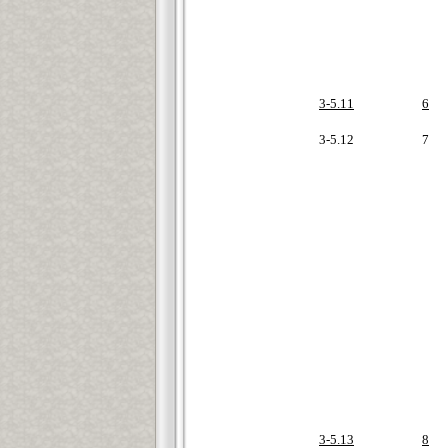
3-5.11
6
3-5.12
7
3-5.13
8