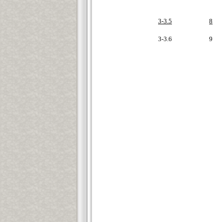
3-3.5
8
3-3.6
9