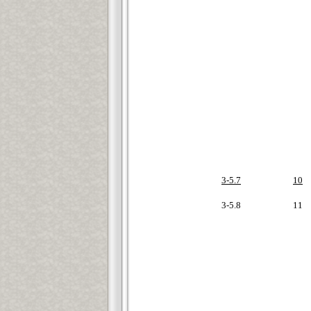
3-5.7
10
3-5.8
11