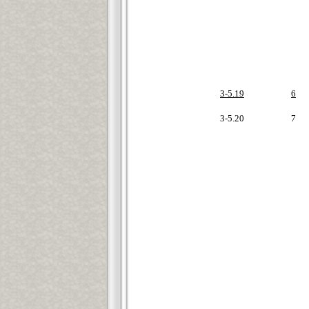
3-5.19
6
3-5.20
7