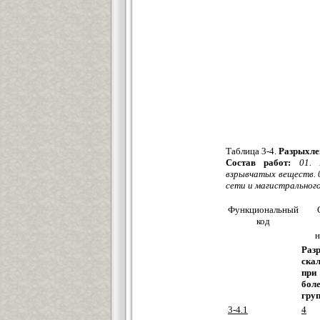
Таблица 3-4.
Разрыхлен
Состав работ:
01. 
взрывчатых веществ. 
сети и магистрального
Функциональный
код
н
Раз
ска
при
бол
груп
3-4.1
4