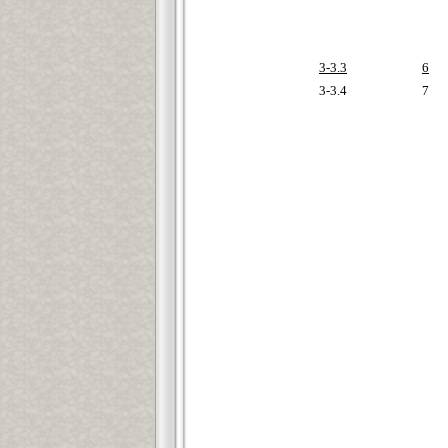
3-3.3
6
3-3.4
7