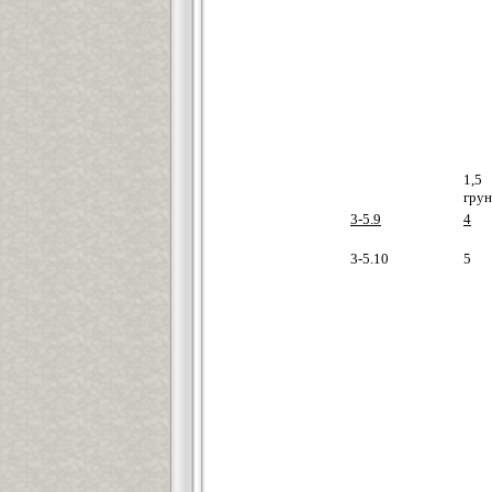
1,5
грун
3-5.9
4
3-5.10
5