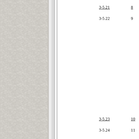
3-5.21
8
3-5.22
9
3-5.23
10
3-5.24
11