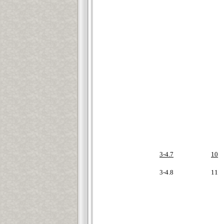
3-4.7
10
3-4.8
11