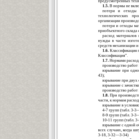
предусмотренных техно
1.5.
В нормы не вкл
потери и отходы м
технологических пр
организации производс
потери и отходы ма
приобъектного склада 
расход материалов 
нужды в части изгото
средств механизации и 
1.6.
Классификация г
Классификация”.
1.7.
Нормами расхода
производство работ 
взрывание при одно
43);
взрывание при двух 
взрывание с зачистко
производство работ 
1.8.
При производств
части, к нормам расхо
взрывание в услови
4-7 групп (табл. 3
8-9 групп (табл. 3
10-11 групп (табл.
взрывание с одной о
всех случаях, когда ш
3-18, 3-32