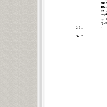
ска
тра
по 
глуб
до 
грун
3-5.1
4
3-5.2
5