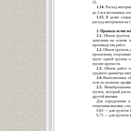
35.
1.14.
Расход материа
до 3 м и котлованах п
1.15.
В целях сокращ
расход материалов на
2. Правила исчисле
2.1.
Объем грунтов,
залегании на основе 
производства работ.
2.2.
Объем грунтов, 
проектному очертанию 
грунт одной группы с
группе крепости.
2.3.
Объем работ по
среднего диаметра пне
2.4.
Выполненные объ
теле по полному профи
2.5.
Невыброшенным
грунта, который распо
другой выемки.
Для определения в
очертания выемки, сле
0,83 — для грунтов 
0,75 — для грунтов 