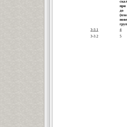
ска
при
д
(пл
пов
груп
3-3.1
4
3-3.2
5