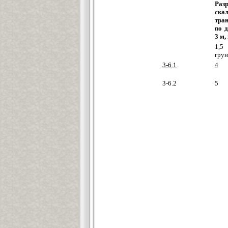
Раз
ска
тра
по д
3 м,
1,5
грун
3-6.1
4
3-6.2
5