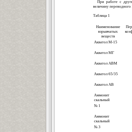
При работе с друг
величину переводного к
Таблица 1
Наименование
Пер
взрывчатых
коэ
веществ
Акватол М-15
Акватол МГ
Акватол АВМ
Акватол 65/35
Акватол АВ
Аммонит
скальный
№ 1
Аммонит
скальный
№ 3