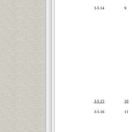
3-5.14
9
3-5.15
10
3-5.16
11