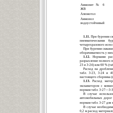
Аммонит № 6
ЖВ
Алюмотол
Аммонол
водоустойчивый
1.11.
При бурении ск
пневматическими б
четырехразового испол
При бурении скважи
оборачиваемость у них
1.12.
Нормами расх
разрыхление полного п
23 и 3-24) или 60 % (т
Расход на дроблени
табл. 3-23, 3-24 и 
настоящего сборника (
1.13.
Расход матери
экскаватором с ковш
нормам табл. 3-27—3-3
В случае использо
автомобильных дорог 
нормам табл. 3-27 для 
В случае необходим
0,2 м расход материал