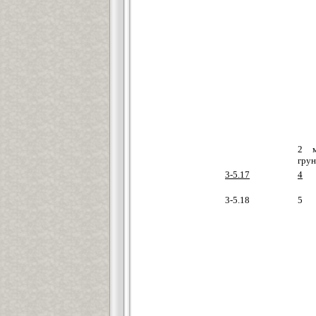
2 м
грун
3-5.17
4
3-5.18
5