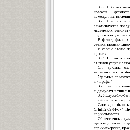
3.22. В Домах мод
красоты - демонстр
помещениях, имеющих
3.23. В ателье по
рекомендуется преду
мастерских ремонта 
обуви в присутствии з
В фотографиях, в 
съемки, проявки кино
В салоне ателье п
проката.
3.24. Состав и пл
от видов услуг и раз
Они должны окон
технологического обо
Удельные показате
и 7, графа 4.
3.25.Состав и пло
видам услуг и типам п
3.26.Служебно-быт
кабинеты, конторс
Санитарно-бытовы
СНиП 2.09.04-87*. П
не учитывается.
Общественные туал
где предполагается д
парикмахерские, прач