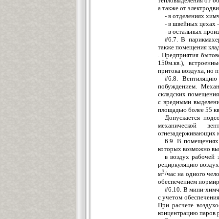
тепловыделения от об
а также от электродв
- в отделениях хим
- в швейных цехах -
- в остальных произ
#6.7. В парикмахе
также помещения клад
. Предприятия бытов
150м.кв.), встроен
притока воздуха, но 
#6.8. Вентиляцию
побуждением. Механ
складских помещения
с вредными выделен
площадью более 55 к
Допускается подс
механической ве
огнезадерживающих кл
6.9. В помещениях
которых возможно вы
в воздух рабочей 
рециркуляцию воздух
3
м
/час на одного чел
обеспечением нормир
#6.10. В мини-хим
с учетом обеспечения
При расчете воздухо
концентрацию паров 