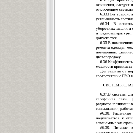
освещения, следует 
отключением светильн
6.33.При устройст
устанавливать светил
#6.34. В основн
уборочных машин и о
и радиоаппаратуры.
допускается.
6.35.В помещениях
ремонта одежды, мех
помещениях химичес
цветопередачу.
6.36.Коэффициент
мощности принимать 
Для защиты от пор
соответствии с ПУЭ г
СИСТЕМЫ СЛАБ
6.37.В системы сл
телефонная связь,
радиотрансляционны
сигнализации, работа
#6.38. Pазличные
подключаться к общ
автономные электрои
#6.39. Питание 
сигнализации, незав