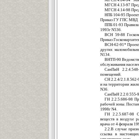
МГСН 4.13-97 Пред
МГСН 4.14-98 Пред
НПБ 104-95 Проект
Приказ ГУ ГПС МВД Р
ППБ 01-93 Правила
1993г N536.
ВСН 59-88 Госком
Приказ Госкомархитек
ВСН-62-91* Проект
других маломобильн
N134.
ВНТП-90 Ведомстве
обслуживания населен
СанПиН 2.2.4.548
помещений.
СН 2.2.4/2.1.8.56
и на территории жило
N36.
СанПиН 2.2.0.555-
ГН 2.2.5.686-98 П
рабочей зоны. Постан
1998г N4.
ГН 2.2.5.687-98 
веществ в воздухе р
врача от 4 февраля 19
2.2.В случае приз
ссылка в настоящих
утративших силу.