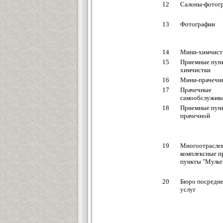
12
Салоны-фотог
13
Фотографии
14
Мини-химчист
15
Приемные пун
химчистки
16
Мини-прачечн
17
Прачечные
самообслужив
18
Приемные пун
прачечной
19
Многоотрасле
комплексные 
пункты "Мульт
20
Бюро посредн
услуг