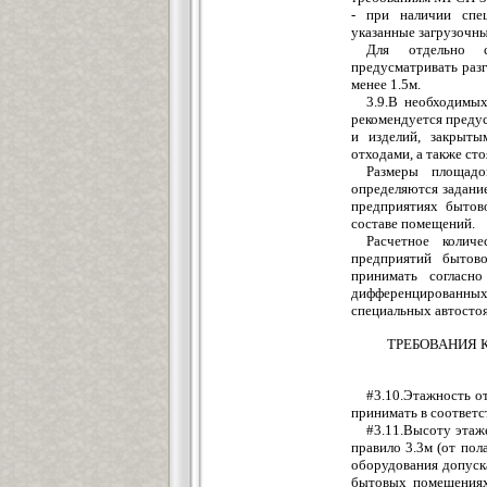
- при наличии спец
указанные загрузочн
Для отдельно с
предусматривать раз
менее 1.5м.
3.9.В необходимых
рекомендуется предус
и изделий, закрыты
отходами, а также ст
Размеры площадо
определяются задани
предприятиях бытов
составе помещений.
Расчетное колич
предприятий бытово
принимать согласн
дифференцированных
специальных автостоя
ТРЕБОВАНИЯ 
#3.10.Этажность о
принимать в соответст
#3.11.Высоту этаж
правило 3.3м (от пол
оборудования допуск
бытовых помещениях