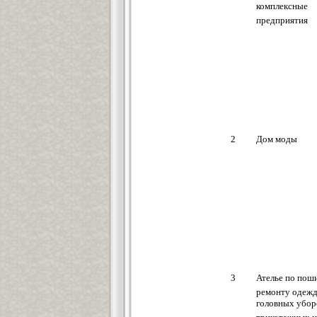
комплексные
предприятия
2
Дом моды
3
Ателье по пош
ремонту одежд
головных убор