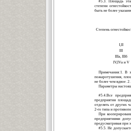
#5.3. Площадь эт
степени огнестойко
быть не более указанно
Степень огнестойкос
I,II
III
IIIа, IIIб
IV,IVа и V
Примечания:1. В з
пожаротушения, пло
не более чем вдвое. 2.
Параметры настоящ
#5.4.Все предпри
предприятия площадь
отделять от других 
2-го типа и противоп
При кооперирован
предприятиями допу
предусматривая при 
#5.5. Не допускае