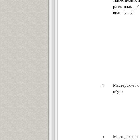
трикотажных и
различным на
видов услуг
4
Мастерские по
обуви
5
Мастерские по