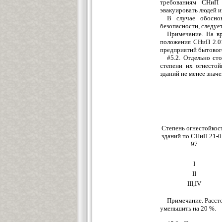
требованиям СНиП 
эвакуировать людей и
В случае обосно
безопасности, следуе
Примечание. На в
положения СНиП 2.01
предприятий бытовог
#5.2. Отдельно ст
степени их огнесто
зданий не менее значе
Степень огнестойкос
зданий по СНиП 21-0
97
I
II
III,IV
Примечание. Расст
уменьшить на 20 %.