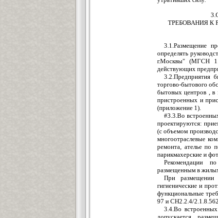
3
ТРЕБОВАНИЯ К
3.1.Размещение п
определять руководс
г.Москвы" (МГСН 1.
действующих предпр
3.2.Предприятия 
торгово-бытового обс
бытовых центров , в
пристроенных и при
(приложение 1).
#3.3.Во встроенны
проектируются: прие
(с объемом производст
многоотраслевые ком
ремонта, ателье по 
парикмахерские и фот
Рекомендации п
размещенным в жилых
При размещении 
гигиенические и про
функциональные треб
97 и СН2.2.4/2.1.8.562
3.4.Во встроенных
допускается разме