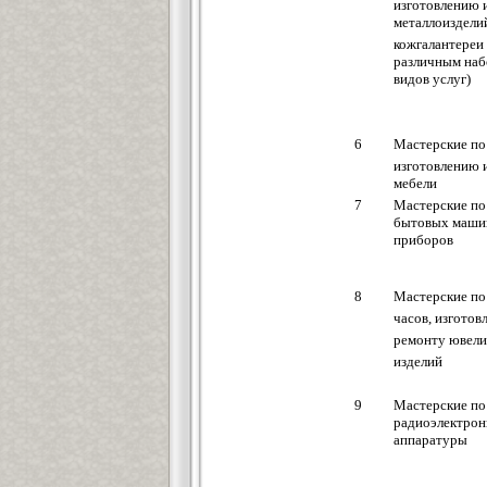
изготовлению 
металлоиздели
кожгалантереи 
различным на
видов услуг)
6
Мастерские по
изготовлению 
мебели
7
Мастерские по
бытовых маши
приборов
8
Мастерские по
часов, изготов
ремонту ювел
изделий
9
Мастерские по
радиоэлектро
аппаратуры