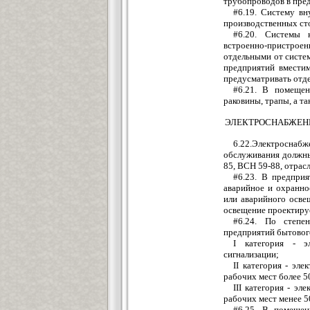
трубопроводов в пре
#6.19. Систему вн
производственных ст
#6.20. Системы 
встроенно-пристроен
отдельными от систе
предприятий вместим
предусматривать отде
#6.21. В помещен
раковины, трапы, а т
ЭЛЕКТРОСНАБЖЕНИ
6.22.Электроснаб
обслуживания должны
85, ВСН 59-88, отрас
#6.23. В предпри
аварийное и охранно
или аварийного осве
освещение проектируе
#6.24. По степен
предприятий бытовог
I категория - э
сигнализации;
II категория - эл
рабочих мест более 5
III категория - э
рабочих мест менее 5
#6.25. В помещен