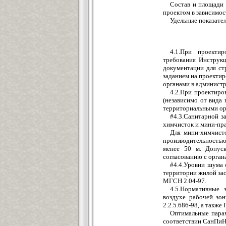
Состав и площади 
проектом в зависимос
Удельные показате
4.1.При проекти
требования Инструк
документации для стр
заданием на проекти
органами в администр
4.2.При проектиро
(независимо от вида 
территориальными ор
#4.3.Санитарной з
химчисток и мини-пра
Для мини-химчисто
производительностью
менее 50 м. Допус
согласованию с орган
#4.4.Уровни шума 
территории жилой зас
МГСН 2.04-97.
4.5.Нормативные 
воздухе рабочей зо
2.2.5.686-98, а также 
Оптимальные пара
соответствии СанПиН 