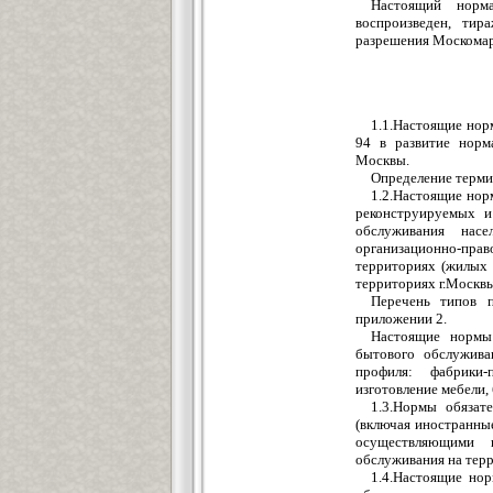
Настоящий норм
воспроизведен, тир
разрешения Москома
1.1.Настоящие нор
94 в развитие норм
Москвы.
Определение терми
1.2.Настоящие нор
реконструируемых и
обслуживания насе
организационно-пр
территориях (жилых 
территориях г.Москвы
Перечень типов 
приложении 2.
Настоящие нормы 
бытового обслужива
профиля: фабрики-
изготовление мебели,
1.3.Нормы обязат
(включая иностранные
осуществляющими 
обслуживания на терр
1.4.Настоящие но