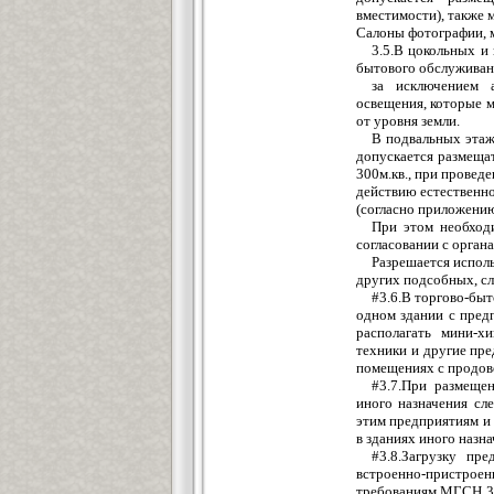
вместимости), также 
Салоны фотографии, 
3.5.В цокольных и
бытового обслуживани
за исключением 
освещения, которые м
от уровня земли.
В подвальных этаж
допускается размеща
300м.кв., при провед
действию естественно
(согласно приложению
При этом необход
согласовании с орган
Разрешается испол
других подсобных, с
#3.6.В торгово-бы
одном здании с пред
располагать мини-х
техники и другие пр
помещениях с продов
#3.7.При размеще
иного назначения сл
этим предприятиям и
в зданиях иного назна
#3.8.Загрузку пр
встроенно-пристрое
требованиям МГСН 3.0