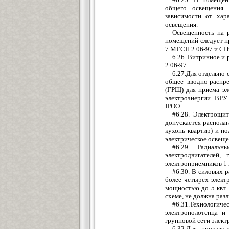
общего освещения 
зависимости от хар
освещения.
Освещенность на 
помещений следует пр
7 МГСН 2.06-97 и СН
6.26. Витринное и
2.06-97.
6.27.Для отдельно
общее вводно-распр
(ГРЩ) для приема эл
электроэнергии. ВР
IРОО.
#6.28. Электрощи
допускается распола
кухонь квартир) и п
электрическое освеще
#6.29. Радиаль
электродвигателей,
электроприемников 1 
#6.30. В силовых 
более четырех элект
мощностью до 5 квт.
схеме, не должна разл
#6.31.Технологиче
электрополотенца и
групповой сети элект
6.32.Для произво