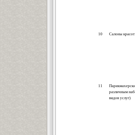
10
Салоны красо
11
Парикмахерски
различным на
видов услуг)