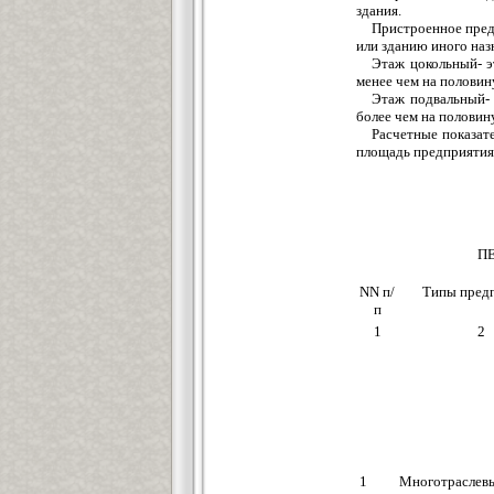
здания.
Пристроенное пред
или зданию иного наз
Этаж цокольный- э
менее чем на полови
Этаж подвальный- 
более чем на полови
Расчетные показат
площадь предприятия 
ПЕ
NN п/
Типы пред
п
1
2
1
Многотраслев