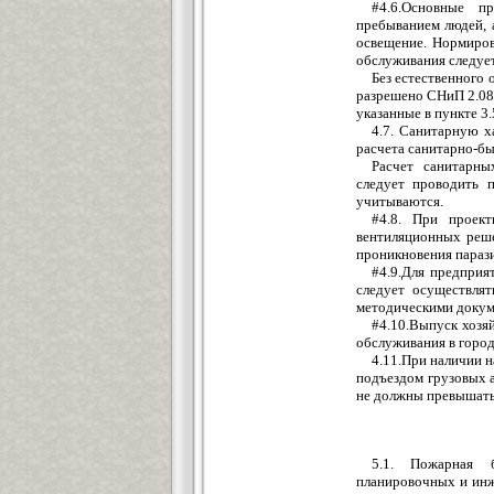
#4.6.Основные п
пребыванием людей, 
освещение. Нормиро
обслуживания следует
Без естественного
разрешено СНиП 2.08.
указанные в пункте 3.
4.7. Санитарную х
расчета санитарно-б
Расчет санитарны
следует проводить 
учитываются.
#4.8. При проект
вентиляционных реш
проникновения параз
#4.9.Для предприя
следует осуществля
методическими докум
#4.10.Выпуск хозя
обслуживания в город
4.11.При наличии 
подъездом грузовых 
не должны превышать 
5.1. Пожарная б
планировочных и инж