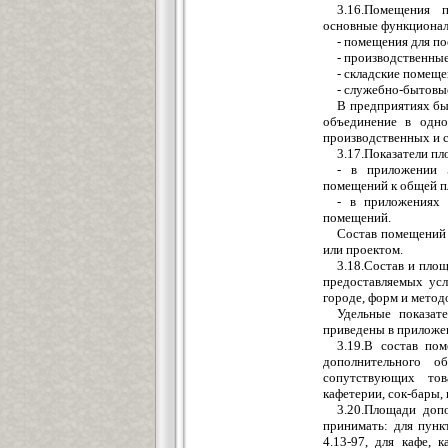
3.16.Помещения 
основные функционал
- помещения для по
- производственны
- складские помеще
- служебно-бытовы
В предприятиях бы
объединение в одно
производственных и с
3.17.Показатели п
- в приложении 
помещений к общей п
- в приложениях 
помещений.
Состав помещений 
или проектом.
3.18.Состав и пло
предоставляемых усл
городе, форм и метод
Удельные показат
приведены в приложени
3.19.В состав по
дополнительного о
сопутствующих тов
кафетерии, сок-бары, 
3.20.Площади доп
принимать: для пун
4.13-97, для кафе, 