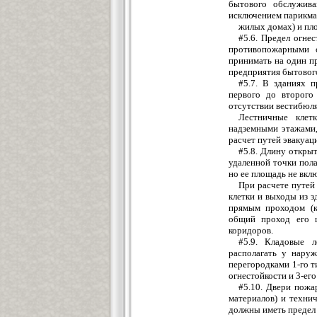
бытового обслужива
исключением парикмах
жилых домах) и пло
#5.6. Предел огне
противопожарными 
принимать на один п
предприятия бытовог
#5.7. В зданиях п
первого до второго
отсутствии вестибюля
Лестничные клет
надземными этажами,
расчет путей эвакуац
#5.8. Длину открыт
удаленной точки пола
но ее площадь не вкл
При расчете путей
клетки и выходы из з
прямым проходом (к
общий проход его 
коридоров.
#5.9. Кладовые л
располагать у нару
перегородками 1-го т
огнестойкости и 3-ег
#5.10. Двери пож
материалов) и техни
должны иметь предел 