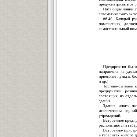
предусматривать от ра
Питающие линии эт
автоматического вклю
#6.40. Каждый ру
помещениях, долже
самостоятельный номе
Предприятия быто
направлена на удовл
приемные пункты, бю
и др.)
Торгово-бытовой ц
предприятий рознич
состоящих из отдел
здания.
Здания иного наз
исключением зданий
учреждений.
Встроенное предпр
располагаются в габа
Встроенно- пристр
в габаритах жилого 