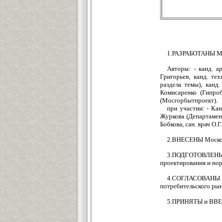
1.РАЗРАБОТАНЫ МН
Авторы: - канд. а
Григорьев, канд. те
раздела темы), канд
Комисаренко (Гипроб
(Мосгорбытпроект).
при участии: - Кан
Журкова (Департамент 
Бобкова, сан. врач О.
2.ВНЕСЕНЫ Моско
3.ПОДГОТОВЛЕН
проектирования и нор
4.СОГЛАСОВАНЫ с
потребительского рын
5.ПРИНЯТЫ и ВВЕД