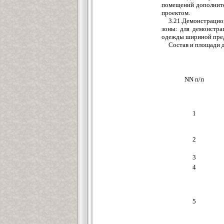
помещений дополните
проектом.
3.21.Демонстраци
зоны: для демонстра
одежды шириной преду
Состав и площади 
NN п/п
1
2
3
4
5