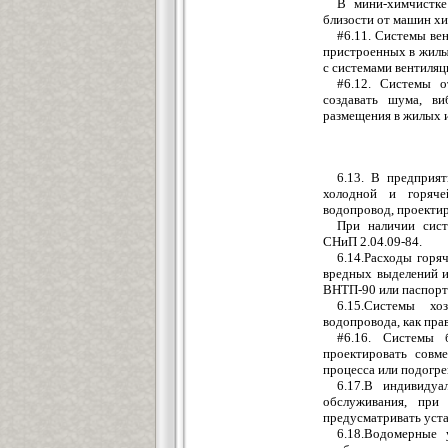
В мини-химчистке
близости от машин хи
#6.11. Системы ве
пристроенных в жилые
с системами вентиляц
#6.12. Системы о
создавать шума, в
размещения в жилых 
6.13. В предприя
холодной и горяче
водопровод, проектир
При наличии сист
СНиП 2.04.09-84.
6.14.Расходы горя
вредных выделений и
ВНТП-90 или паспорт
6.15.Системы хо
водопровода, как пр
#6.16. Системы 
проектировать совм
процесса или подогре
6.17.В индивидуа
обслуживания, при 
предусматривать уст
6.18.Водомерные 