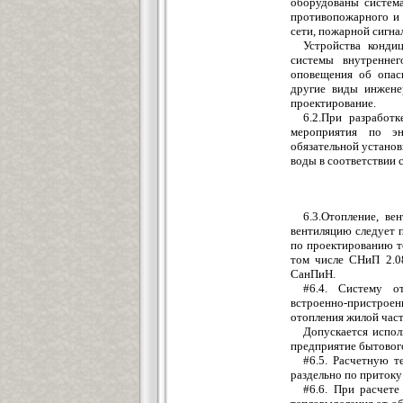
оборудованы система
противопожарного и 
сети, пожарной сигна
Устройства конди
системы внутреннег
оповещения об опасн
другие виды инжене
проектирование.
6.2.При разработ
мероприятия по эн
обязательной установ
воды в соответствии 
6.3.Отопление, в
вентиляцию следует 
по проектированию те
том числе СНиП 2.08
СанПиН.
#6.4. Систему о
встроенно-пристроен
отопления жилой част
Допускается испол
предприятие бытового
#6.5. Расчетную т
раздельно по притоку
#6.6. При расчет