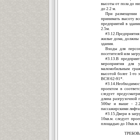
высоты от пола до ни
до 2.2 м.
При размещении 
принимать высоту вс
предприятий в здани
2.5м.
#3.12.Предприяти
жилые дома, должны 
здания.
Входы для персон
посетителей или загру
#3.13.В предприя
мероприятия для 
маломобильным граж
высотой более 1-го 
ВСН 62-91*.
#3.14.Необходимос
проектом в соответ
следует предусматр
длина разгрузочной 
500кг и выше - 2.2
пассажирскими лифта
#3.15.Двери в заг
10кв.м. следует про
площадью до 10кв.м. в
ТРЕБОВ