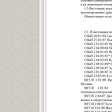
объемно-планировоч
к их инженерно-техн
1.5.Настоящие нор
проектированию здан
Обязательные поло
2.1. В настоящих 
СНиП 10-01-94 Сис
СНиП 21-01-97 Пож
СНиП 2.01.02-85 
СНиП 2.04.09-84 П
СНиП 2.04.01-85 В
СНиП 2.04.05-91* 
СНиП 2.04.03-85 К
СНиП 2.08.02-89* 
СНиП 2.09.04-87 А
СНиП 3.05.06-85 Э
СНиП 23-05-95 Ест
МГСН 1.01-98 Вре
Москвы.
МГСН 2.01-94 Э
тепловодоэлектросна
МГСН 2.04-97 Доп
жилых и общественны
МГСН 2.06-97 Есте
МГСН 3.01-96 Жил
МГСН 4.04-94* Мно