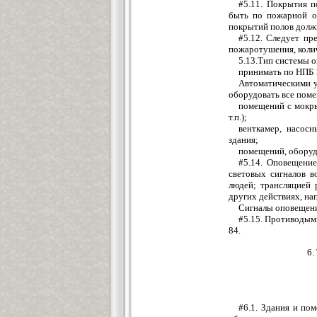
#5.11. Покрытия п
быть по пожарной о
покрытий полов долж
#5.12. Следует пр
пожаротушения, колич
5.13.Тип системы о
принимать по НПБ 
Автоматическими у
оборудовать все поме
помещений с мокры
т.п.);
венткамер, насос
здания;
помещений, обору
#5.14. Оповещение
световых сигналов 
людей; трансляцией 
других действиях, на
Сигналы оповещени
#5.15. Противодым
84.
6
#6.1. Здания и по