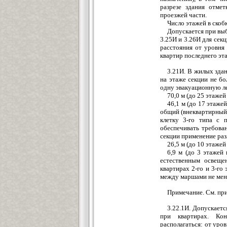
разрезе здания отмет
проезжей части.
Число этажей в скобк
Допускается при выб
3.25И и 3.26И для сек
расстояния от уровня
квартир последнего эта
3.21И. В жилых зда
на этаже секции не бо
одну эвакуационную ле
70,0 м (до 25 этаже
46,1 м (до 17 этаже
общий (внеквартирный
клетку 3-го типа с 
обеспечивать требован
секции применение разл
26,5 м (до 10 этаже
6,9 м (до 3 этажей
естественным освеще
квартирах 2-го и 3-го
между маршами не мене
Примечание. См. при
3.22.1И. Допускаетс
при квартирах. Ко
располагаться: от уров