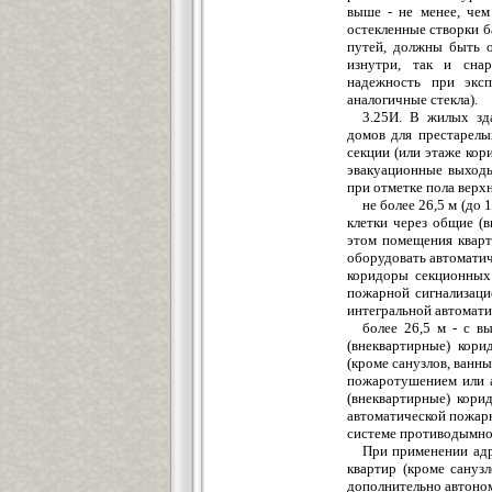
выше - не менее, чем
остекленные створки б
путей, должны быть 
изнутри, так и сна
надежность при эксп
аналогичные стекла).
3.25И. В жилых зд
домов для престарелы
секции (или этаже кор
эвакуационные выходы 
при отметке пола верхн
не более 26,5 м (до
клетки через общие (
этом помещения кварт
оборудовать автомати
коридоры секционных 
пожарной сигнализаци
интегральной автомат
более 26,5 м - с в
(внеквартирные) кор
(кроме санузлов, ванн
пожаротушением или а
(внеквартирные) кори
автоматической пожар
системе противодымно
При применении адр
квартир (кроме сануз
дополнительно автоно