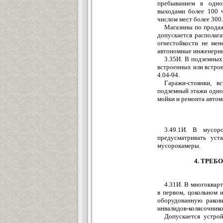
пребыванием в одно
выходами более 100 ч
числом мест более 300.
Магазины по продаж
допускается располаг
огнестойкости не мен
автономные инженерные
3.35И. В подземных
встроенных или встро
4.04-94.
Гаражи-стоянки, в
подземный этажи одно
мойки и ремонта автом
3.49.1И. В мусор
предусматривать уст
мусорокамеры.
4. ТРЕ
4.31И. В многоквар
в первом, цокольном 
оборудованную раков
инвалидов-колясочнико
Допускается устрой