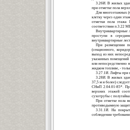
3.26И. В жилых здан
при отметке пола верхн
Для многоэтажных (
клетку через один эта
отметки пола этажа 
соответствии п.3.22 МГ
Внутриквартирные 
проступи в середин
внутриквартирные лес
При размещении п
(секционного, коридо
выход из них непосред
указанных помещений 
или непосредственно н
жидком топливе, - тол
3.27.1И. Лифты при 
3.28И. В жилых зда
37,5 м и более) следу
СНиП 2.04.01-85*. Пр
верхних этажей соот
сухотрубы с полугайка
При отметке пола в
противодымную защиту
3.31.1И. На покры
соблюдении требовани