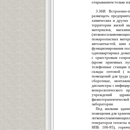
открыванием только и
3.36И. Встроенно-
размещать: предприят
химических и других 
территории жилой за
материалов, магаз
(легковоспламеняющих
пожароопасных матери
автозапчастей, шин
функционирования пос
одноквартирных домах)
с оркестровым сопров
(кроме приемных пун
телефонные станции 
склады оптовой ( ил
помещений для труда 
сборочные, монтажн
диспансеры с инфицир
венерологического п
учреждений здрав
физиотерапевтической
лаборатории.
Под жилыми здания
помещения для хранени
легковоспламеняющихс
генераторов теплоты 
НПБ 106-95), горюч