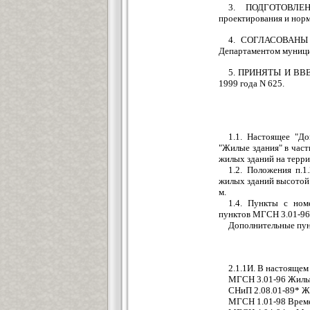
3. ПОДГОТОВЛЕН
проектирования и нор
4. СОГЛАСОВАНЫ с
Департаментом муници
5. ПРИНЯТЫ И ВВЕД
1999 года N 625.
1.1. Настоящее "Д
"Жилые здания" в час
жилых зданий на терри
1.2. Положения п.
жилых зданий высотой 
м.
1.4. Пункты с ном
пунктов МГСН 3.01-96
Дополнительные пун
2.1.1И. В настояще
МГСН 3.01-96 Жилы
СНиП 2.08.01-89* 
МГСН 1.01-98 Време