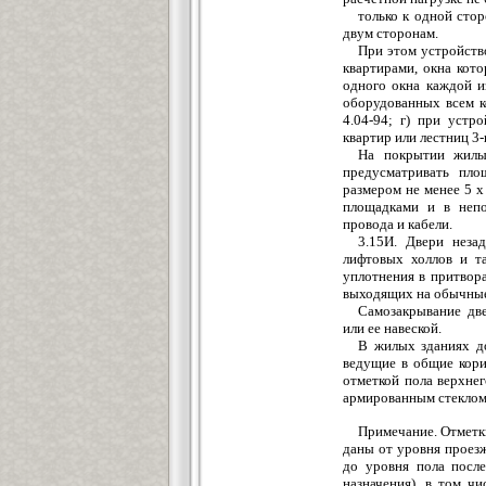
только к одной стор
двум сторонам.
При этом устройство
квартирами, окна кот
одного окна каждой и
оборудованных всем 
4.04-94; г) при устр
квартир или лестниц 3
На покрытии жилых
предусматривать пло
размером не менее 5 х
площадками и в непо
провода и кабели.
3.15И. Двери неза
лифтовых холлов и т
уплотнения в притвор
выходящих на обычные 
Самозакрывание две
или ее навеской.
В жилых зданиях до
ведущие в общие кори
отметкой пола верхнег
армированным стеклом
Примечание. Отметк
даны от уровня проез
до уровня пола посл
назначения), в том ч