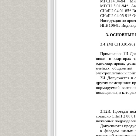
МГСН 4.04-94 Мног
МГСН 5.01-94* Авт
СНиП 2.04.01-85* В
СНиП 2.04.05-91* О
Инструкция по прое
НПБ 106-95 Индивид
3. ОСНОВНЫЕ
3.4. (МГСН 3.01-96)
Примечания. 1И. Доп
ниши: в квартирах т
одноквартирных дома
ячейках общежитий. 
электроплитами и при
2И. Допускается в 
других помещениях пр
нормируемой величин
помещениях, в которы
3.12И. Проезды по
согласно СНиП 2.08.01
пожарных подразделен
Допускаются предус
к фасадам жилых з
расчетной нагрузке не 