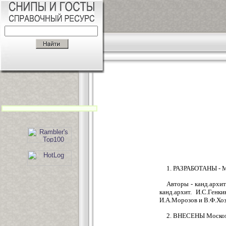
1. РАЗРАБОТАНЫ -
Авторы - канд.архит
канд.архит. И.С.Ген
И.А.Морозов и В.Ф.Хо
2. ВНЕСЕНЫ Моско