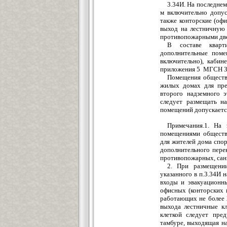
3.34И. На последнем
м включительно допус
также конторские (оф
выход на лестничную 
противопожарными дв
В составе кварт
дополнительные поме
включительно), кабин
приложения 5 МГСН 3.
Помещения обществ
жилых домах для пре
второго надземного 
следует размещать н
помещений допускаетс
Примечания.1. На
помещениями обществе
для жителей дома спор
дополнительного пере
противопожарных, сани
2. При размещени
указанного в п.3.34И 
входы и эвакуационн
офисных (конторских 
работающих не более 
выхода лестничные кл
клеткой следует пре
тамбуре, выходящая н