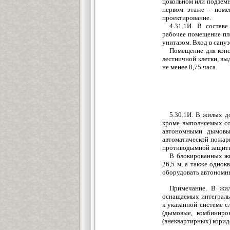
цокольном или подземн
первом этаже - поме
проектирование.
4.31.1И. В состав
рабочее помещение пл
унитазом. Вход в сануз
Помещение для консь
лестничной клетки, в
не менее 0,75 часа.
5.30.1И. В жилых до
кроме выполняемых со
автономными дымовы
автоматической пожар
противодымной защит
В блокированных жи
26,5 м, а также одно
оборудовать автоном
Примечание. В жил
оснащаемых интеграль
к указанной системе с
(дымовые, комбиниро
(внеквартирных) корид