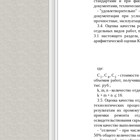
стандартами и при фак
документами, технически
- "удовлетворительно"
документации при усло
прочностные, эксплуатац
3.4. Оценка качества
отдельных видов работ, 
3.1 настоящего раздела
арифметической оценки К
где:
С
, C
, С
- стоимости
объемам работ, получивш
тыс. руб.;
k, m, n - количество о
k + m + n
16.
3.5. Оценка качества о
технологических проц
результатам их промежу
приемки ремонта от
освидетельствования скр
этом качество выполнения
- "отлично" - при чис
50% общего количества оц