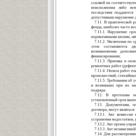
ссылкой на соответствую
неисполнения либо не
последствия поддаются 
допустившая нарушение д
7.11. В практической 
фонда, наиболее часто во
7.11.1. Нарушение сро
нормативными актами, ли
7.11.2. Увеличение по
этом составляются дв
возникновения дополн
финансирования;
7.11.3. Приемка и опл
ремонтных работ (дефектн
7.11.4. Оплата работ 
происшествий, стихийных
7.11.5. Требования об
и возникших при их экс
подряда.
7.12. В претензии н
установленный срок выпо
7.13. Документами, 
договора, могут являться:
7.13.1. Акт комиссии
устранении недостатков, 
7.13.2. Акт органа уп
7.13.3. Акт независимой
7.14. Для рассмотрени