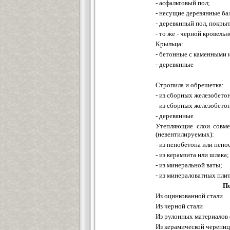
- асфальтовый пол;
- несущие деревянные ба
- деревянный пол, покры
- то же - черной кровель
Крыльца:
- бетонные с каменными 
- деревянные
Стропила и обрешетка:
- из сборных железобето
- из сборных железобето
- деревянные
Утепляющие слои совм
(невентилируемых):
- из пенобетона или пено
- из керамзита или шлака;
- из минеральной ваты;
- из минераловатных пли
По
Из оцинкованной стали
Из черной стали
Из рулонных материалов (в
Из керамической черепи