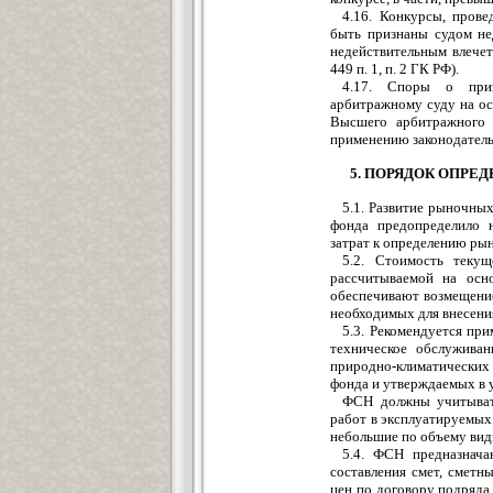
4.16. Конкурсы, прове
быть признаны судом не
недействительным влечет
449 п. 1, п. 2 ГК РФ).
4.17. Споры о приз
арбитражному суду на ос
Высшего арбитражного 
применению законодательс
5. ПОРЯДОК ОПРЕ
5.1. Развитие рыночны
фонда предопределило 
затрат к определению ры
5.2. Стоимость текущ
рассчитываемой на осн
обеспечивают возмещение
необходимых для внесени
5.3. Рекомендуется пр
техническое обслужива
природно-климатически
фонда и утверждаемых в 
ФСН должны учитывать
работ в эксплуатируемых
небольшие по объему вид
5.4. ФСН предназнача
составления смет, смет
цен по договору подряда