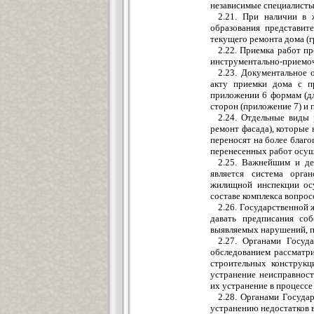
независимые специалисты
2.21. При наличии в 
образования представит
текущего ремонта дома (г
2.22. Приемка работ п
инструментально-приемоч
2.23. Документальное
акту приемки дома с п
приложении 6 формам (дл
сторон (приложение 7) и 
2.24. Отдельные виды 
ремонт фасада), которые
переносят на более благ
перенесенных работ осущес
2.25. Важнейшим и д
является система орга
жилищной инспекции ос
составе комплекса вопро
2.26. Государственной
давать предписания со
выявляемых нарушений, 
2.27. Органами Госуд
обследованием рассматр
строительных конструкц
устранение неисправнос
их устранение в процессе
2.28. Органами Госуд
устранению недостатков 