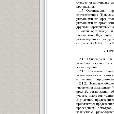
следует ограничивать р
проживания.
1.7. Организация и п
соответствии с Правила
указаниями по организ
указаниями по организац
другими нормативными а
В части организации и
Российской Федерации,
рекомендациями Государ
систем в ЖКХ Госстроя Р
2. О
2.1. Основанием дл
установления или уточне
жилых зданий.
2.1.1. Плановые общие
установленные органом 
от местных природно-кли
2.1.2. Плановые общие
управления жилищным (ж
органа), организации,
участка, мастеров, техн
с участием представите
привлекаться представит
проведением осмотров 
хозяйством, руководит