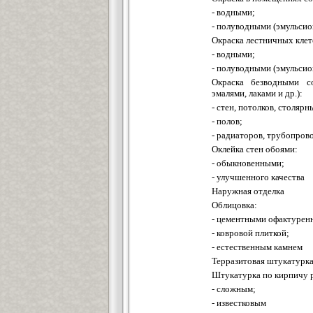
- водными;
- полуводными (эмульси
Окраска лестничных клет
- водными;
- полуводными (эмульси
Окраска безводными со
эмалями, лаками и др.):
- стен, потолков, столярн
- полов;
- радиаторов, трубопров
Оклейка стен обоями:
- обыкновенными;
- улучшенного качества
Наружная отделка
Облицовка:
- цементными офактурен
- ковровой плиткой;
- естественным камнем
Терразитовая штукатурк
Штукатурка по кирпичу 
- сложным;
- известковым