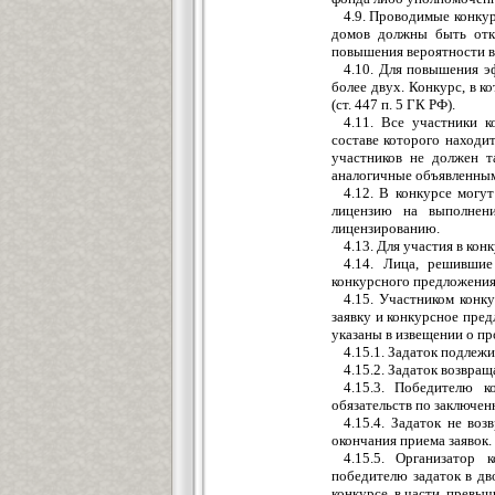
4.9. Проводимые конку
домов должны быть отк
повышения вероятности в
4.10. Для повышения э
более двух. Конкурс, в к
(ст. 447 п. 5 ГК РФ).
4.11. Все участники 
составе которого находи
участников не должен т
аналогичные объявленным
4.12. В конкурсе мог
лицензию на выполнени
лицензированию.
4.13. Для участия в ко
4.14. Лица, решившие
конкурсного предложения
4.15. Участником конк
заявку и конкурсное пред
указаны в извещении о про
4.15.1. Задаток подлежи
4.15.2. Задаток возвра
4.15.3. Победителю к
обязательств по заключен
4.15.4. Задаток не воз
окончания приема заявок.
4.15.5. Организатор 
победителю задаток в дв
конкурсе, в части, превы