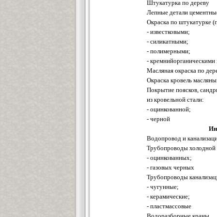
Штукатурка по дереву
Лепные детали цементны
Окраска по штукатурке (
- известковыми;
- силикатными;
- полимерными;
- кремнийорганическими
Масляная окраска по дер
Окраска кровель масляны
Покрытие поясков, сандр
из кровельной стали:
- оцинкованной;
- черной
Ин
Водопровод и канализац
Трубопроводы холодной 
- оцинкованных;
- газовых черных
Трубопроводы канализац
- чугунные;
- керамические;
- пластмассовые
Водоразборные краны