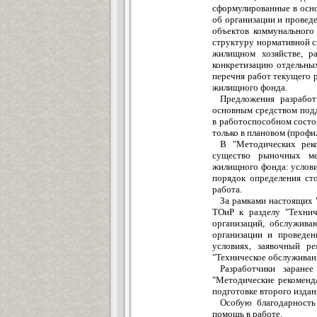
сформулированные в осн
об организации и провед
объектов коммунального
структуру нормативной с
жилищном хозяйстве, р
конкретизацию отдельны
перечня работ текущего 
жилищного фонда.
Предложения разработ
основным средством под
в работоспособном состо
только в плановом (профи
В "Методических рек
существо рыночных ме
жилищного фонда: услов
порядок определения ст
работа.
За рамками настоящих 
ТОиР к разделу "Технич
организаций, обслужив
организации и проведен
условиях, заявочный ре
"Техническое обслуживан
Разработчики заране
"Методические рекоменда
подготовке второго издан
Особую благодарность
помощь в работе.