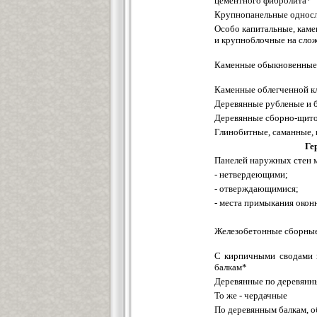
цементного фибролита*
Крупнопанельные односл
Особо капитальные, каме
и крупноблочные на сло
Каменные обыкновенные 
Каменные облегченной кл
Деревянные рубленые и 
Деревянные сборно-щито
Глинобитные, саманные,
Ге
Панелей наружных стен 
- нетвердеющими;
- отверждающимися;
- места примыкания окон
Железобетонные сборны
С кирпичными сводами 
балкам*
Деревянные по деревянн
То же - чердачные
По деревянным балкам, 