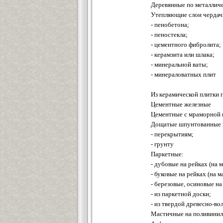
Деревянные по металлич
Утепляющие слои чердач
- пенобетона;
- пеностекла;
- цементного фибролита;
- керамзита или шлака;
- минеральной ваты;
- минераловатных плит
Из керамической плитки
Цементные железные
Цементные с мраморной
Дощатые шпунтованные 
- перекрытиям;
- грунту
Паркетные:
- дубовые на рейках (на м
- буковые на рейках (на м
- березовые, осиновые на 
- из паркетной доски;
- из твердой древесно-во
Мастичные на поливинил