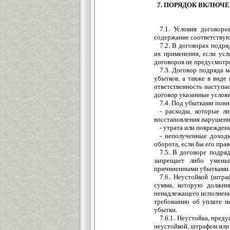
7. ПОРЯДОК ВКЛЮЧ
7.1. Условия договор
содержание соответствую
7.2. В договорах подр
их применения, если усл
договоров не предусмотр
7.3. Договор подряда 
убытков, а также в виде
ответственность наступа
договор указанные услови
7.4. Под убытками пон
- расходы, которые л
восстановления нарушенн
- утрата или поврежден
- неполученные доход
оборота, если бы его пра
7.5. В договоре подря
запрещает либо умень
причиненными убытками.
7.6. Неустойкой (штра
сумма, которую должни
ненадлежащего исполнения
требованию об уплате н
убытки.
7.6.1. Неустойка, пред
неустойкой, штрафом или 