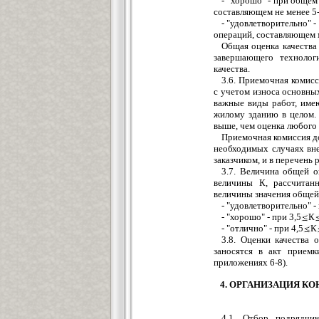
- "хорошо" - при общем
составляющем не менее 5
- "удовлетворительно" 
операций, составляющем 
Общая оценка качества
завершающего технолог
качества.
3.6. Приемочная комисс
с учетом износа основны
важные виды работ, име
жилому зданию в целом.
выше, чем оценка любого 
Приемочная комиссия до
необходимых случаях вне
заказчиком, и в перечень
3.7. Величина общей о
величины К, рассчитан
величины значения общей
- "удовлетворительно" -
- "хорошо" - при 3,5
К
- "отлично" - при 4,5
К
3.8. Оценки качества
заносятся в акт прием
приложениях 6-8).
4. ОРГАНИЗАЦИЯ К
4.1. Отбор подрядч