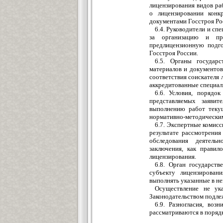
лицензирования видов ра
о лицензировании конк
документами Госстроя Ро
6.4. Руководители и сп
за организацию и про
предлицензионную подг
Госстроя России.
6.5. Органы государ
материалов и документов
соответствия соискателя
аккредитованные специал
6.6. Условия, порядо
представляемых заявит
выполнению работ теку
нормативно-методическим
6.7. Экспертные комис
результате рассмотрени
обследования деятель
заключения, как правил
лицензирования.
6.8. Орган государст
субъекту лицензирован
выполнять указанные в не
Осуществление не ук
Законодательством подле
6.9. Разногласия, во
рассматриваются в поряд