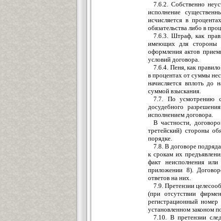
7.6.2. Собственно неу
исполнение существенны
исчисляется в процент
обязательства либо в про
7.6.3. Штраф, как пра
имеющих для стороны и
оформления актов приемк
условий договора.
7.6.4. Пеня, как правил
в процентах от суммы не
начисляется вплоть до 
суммой взыскания.
7.7. По усмотрению 
досудебного разрешени
исполнением договора.
В частности, договор
третейский) стороны об
порядке.
7.8. В договоре подряд
к срокам их предъявлен
факт неисполнения или
приложении 8). Догово
ответов на них.
7.9. Претензии целесоо
(при отсутствии фирме
регистрационный номер 
установленном законом п
7.10. В претензии сл