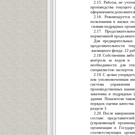
2.15. Работы, не учте
производства текущего 
оформлением дополнитель
2.16. Рекомендуется
пользования в жилых по
силами подрядных органи
2.17. Продолжительно
нормативной продолжител
Для предварительных
продолжительности теку
жилищного фонда: 22 раб
2.18. Собственник либ
контроль за ходом и 
необходимости для эт
специалистов- экспертов.
2.19. С целью упорядоч
или уполномоченным им
система управления 
производственных взаим
заказчика и подрядных 
здания. Показатели так
порядок оценки качества
разделе 3.
2.20. После завершени
составе: представител
(управляющей организа
организации и Государ
соответствующих орган