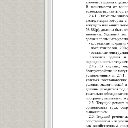
элементов здания с целью
В зависимости от мини
возможны варианты орга
2.4.1. Элементы жилог
эксплуатации которых с 
текущего или капитально
58-88(р), должны быть о
заменены. Удельный вес
должен превышать уровн
- кровельные покрытия 
- покрытия полов - 20%;
- остальные конструкци
Элементы здания и 
периодичностью текущего
2.4.2. В случаях, ко
благоустройства не могу
установленных п. 2.4.1.
являться восстановлени
условия экологической и
должны находиться под 
тщательно обследоваться
программу капитального 
2.5. Текущий ремонт п
организовать труд, сок
выполнением.
2.6. Текущий ремонт ж
собственником или упол
как хозяйственным спо