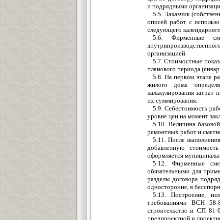
и подрядными организаци
5.5. Заказчик (собств
описей работ с использ
следующего календарного
5.6. Фирменные см
внутрипроизводственног
организацией.
5.7. Стоимостные пока
планового периода (январ
5.8. На первом этапе р
жилого дома определя
калькулирования затрат 
их суммирования.
5.9. Себестоимость ра
уровне цен на момент зак
5.10. Величина базово
ремонтных работ и сметн
5.11. После выполнения
добавленную стоимость
оформляется муниципальн
5.12. Фирменные см
обязательными для прим
разделы договора подряд
односторонне, в бесспор
5.13. Построение, и
требованиями ВСН 58-
строительстве и СП 81-
предпроектной и проектн