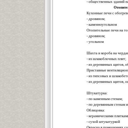
- общественных зданий 
Отопите
Кухонные печи с обогре
- дровяном;
- каменноугольном
Отопительные печи на то
- дровяном;
- угольном
Шахта и короба на черда
- из шлакоблочных плит;
- из деревянных щитов, 
Приставные вентиляцион
- из гипсовых и шлакобе
- из деревянных щитов, 
Штукатурка:
- по каменным стенам;
- по деревянным стенам 
Облицовка:
- керамическими плиткам
- сухой штукатуркой
Окраска в помещениях со