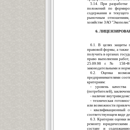
5.14. При разработке
положений по формиров
содержания и текущего
рыночным отношениям,
хозяйстве ЗАО "Экополис"
6. ЛИЦЕНЗИРОВ
6.1. В целях защиты 
правовой формы, а также
получить в органах госу
право выполнения работ
25.09.98 г. № 158-Ф3
законодательными и норм
6.2. Оценка возмо
предпринимателями соот
критериям:
- уровень качества 
(потребителей), заключе
- наличие внутриведомс
- техническая готовно
или возможности привлеч
- квалификационный с
соответствующем виде де
6.3. Критерии оценки 
ремонту юридическими 
составу и содержанию 