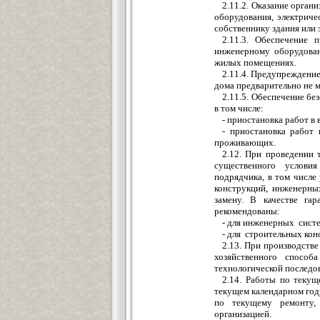
2.11.2. Оказание орга
оборудования, электрич
собственнику здания или
2.11.3. Обеспечение 
инженерному оборудован
жилых помещениях.
2.11.4. Предупреждени
дома предварительно не м
2.11.5. Обеспечение бе
в том числе:
- приостановка работ в 
- приостановка работ 
проживающих.
2.12. При проведении 
существенного условия
подрядчика, в том числе
конструкций, инженерны
замену. В качестве га
рекомендованы:
- для инженерных систе
- для строительных кон
2.13. При производств
хозяйственного спос
технологической последо
2.14. Работы по теку
текущем календарном год
по текущему ремонту,
организацией.