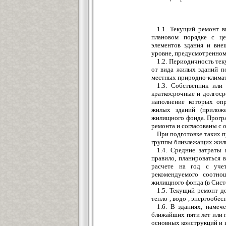
1.1. Текущий ремонт в
плановом порядке с це
элементов здания и вне
уровне, предусмотренном
1.2. Периодичность тек
от вида жилых зданий п
местных природно-климат
1.3. Собственник или
краткосрочные и долгос
наполнение которых оп
жилых зданий (приложе
жилищного фонда. Прогр
ремонта и согласованы с
При подготовке таких п
группы близлежащих жил
1.4. Средние затраты
правило, планироваться 
расчете на год с уче
рекомендуемого соотно
жилищного фонда (в Сист
1.5. Текущий ремонт д
тепло-, водо-, энергообес
1.6. В зданиях, намеч
ближайших пяти лет или 
основных конструкций и 