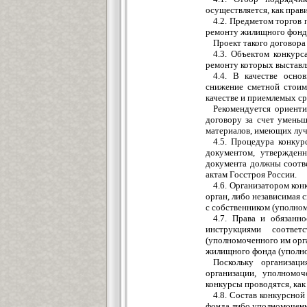
осуществляется, как прави
4.2. Предметом торгов 
ремонту жилищного фонда
Проект такого договора
4.3. Объектом конкур
ремонту которых выставля
4.4. В качестве осно
снижение сметной стоим
качестве и приемлемых ср
Рекомендуется ориент
договору за счет умень
материалов, имеющих луч
4.5. Процедура конку
документом, утвержден
документа должны соотв
актам Госстроя России.
4.6. Организатором ко
орган, либо независимая 
с собственником (уполно
4.7. Права и обязанн
инструкциями соответ
(уполномоченного им орг
жилищного фонда (уполно
Поскольку организац
организации, уполномо
конкурсы проводятся, как
4.8. Состав конкурсно
фонда либо уполномочен