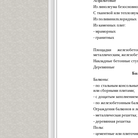
Асфальтовые
Из линолеума безосновно
С тканевой или теплозв
Из поливинилхлоридных 
Из каменных плит:
- мраморных
- гранитных
Площадки железобет
металлическим, железобе
Накладные бетонные сту
Деревянные
Ба
Балконы:
- по стальным консольны
или сборными плитами;
- с дощатым заполнением
- по железобетонным бал
Ограждения балконов и 
- металлическая решетка;
- деревянная решетка
Полы:
- цементные или плиточн