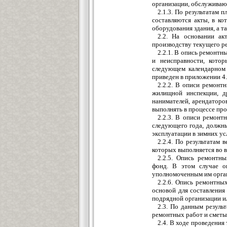
организации, обслужива
2.1.3. По результатам 
составляются акты, в к
оборудования здания, а т
2.2. На основании ак
производству текущего р
2.2.1. В опись ремонт
и неисправности, кото
следующем календарном 
приведен в приложении 4.
2.2.2. В описи ремонт
жилищной инспекции, др
нанимателей, арендаторо
выполнять в процессе про
2.2.3. В описи ремонт
следующего года, должны
эксплуатации в зимних ус
2.2.4. По результатам
которых выполняется во в
2.2.5. Опись ремонтн
фонд. В этом случае о
уполномоченным им орган
2.2.6. Опись ремонтных
основой для составления
подрядной организации и
2.3. По данным резуль
ремонтных работ и сметы
2.4. В ходе проведени