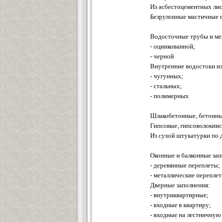
Из асбестоцементных лис
Безрулонные мастичные 
Водосточные трубы и мел
- оцинкованной;
- черной
Внутренние водостоки из
- чугунных;
- стальных;
- полимерных
Шлакобетонные, бетонны
Гипсовые, гипсоволокни
Из сухой штукатурки по 
Оконные и балконные зап
- деревянные переплеты;
- металлические перепле
Дверные заполнения:
- внутриквартирные;
- входные в квартиру;
- входные на лестничную 