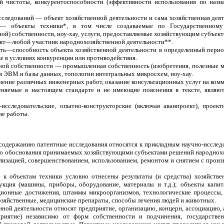
ой чистоты, конкурентоспособности (эффективности использования по назн
сследований — объект хозяйственной деятельности и сама хозяйственная деят
и — объекты техники*, в том числе создаваемые по Государственному
й) собственности, ноу-хау, услуги, предоставляемые хозяйствующим субъект
ект—любой участник народнохозяйственной деятельности**.
сть—способность объекта хозяйственной деятельности в определенный перио
е в условиях конкуренции или противодействия.
ьной собственности — промышленная собственность (изобретения, полезные
я ЭВМ и базы данных, топологии интегральных микросхем, ноу-хау.
ение различных инженерных работ, оказание консультационных услуг на комм
няемые в настоящем стандарте и не имеющие пояснения в тексте, являют
сследовательские, опытно-конструкторские (включая аванпроект), проектн
ие работы.
 содержанию патентные исследования относятся к прикладным научно-исслед
ю обоснования принимаемых хозяйствующими субъектами решений народнохоз
лизацией, совершенствованием, использованием, ремонтом и снятием с произ
к объектам техники условно отнесены результаты (и средства) хозяйстве
кция (машины, приборы, оборудование, материалы и т.д.); объекты капита
кционные достижения, штаммы микроорганизмов, технологические процессы,
озяйственные, медицинские препараты, способы лечения людей и животных.
нной деятельности относят предприятие, организацию, концерн, ассоциацию,
иятие) независимо от форм собственности и подчинения, государственн