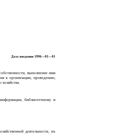
Дата введения 1996—01—01
собственности, выполнение ими
ния к организации, проведению,
 хозяйства.
информации, библиотечному и
озяйственной деятельности, их