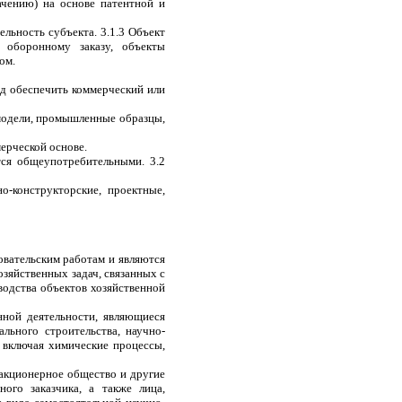
ачению) на основе патентной и
ельность субъекта. 3.1.3 Объект
 оборонному заказу, объекты
ом.
д обеспечить коммерческий или
 модели, промышленные образцы,
ерческой основе.
ся общеупотребительными. 3.2
о-конструкторские, проектные,
овательским работам и являются
яйственных задач, связанных с
водства объектов хозяйственной
нной деятельности, являющиеся
льного строительства, научно-
 включая химические процессы,
 акционерное общество и другие
ого заказчика, а также лица,