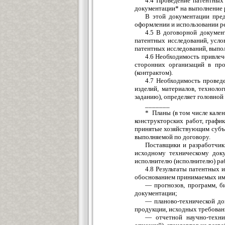
4.4 Проведение патентных 
документации* на выполнение 
В этой документации пред
оформлении и использовании ре
4.5 В договорной докумен
патентных исследований, усло
патентных исследований, выполн
4.6 Необходимость привлеч
сторонних организаций в пр
(контрактом).
4.7 Необходимость провед
изделий, материалов, техноло
заданию), определяет головной
_______
* Планы (в том числе кале
конструкторских работ, график
принятые хозяйствующим субъе
выполняемой по договору.
Поставщики и разработчик
исходному техническому доку
исполнителю (исполнителю) раб
4.8 Результаты патентных 
обоснованием принимаемых им 
— прогнозов, программ, би
документации;
— планово-технической до
продукции, исходных требовани
— отчетной научно-технич