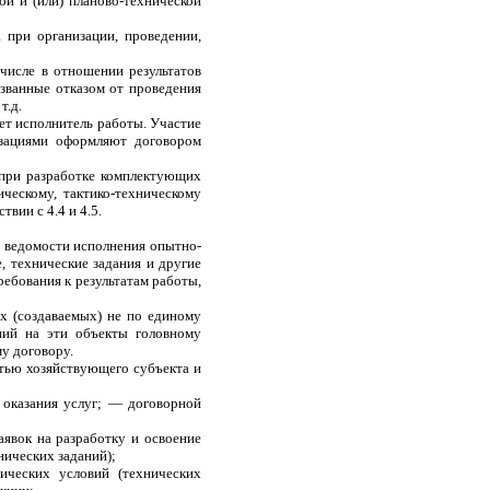
ой и (или) планово-технической
 при организации, проведении,
числе в отношении результатов
ызванные отказом от проведения
т.д.
ет исполнитель работы. Участие
изациями оформляют договором
 при разработке комплектующих
ческому, тактико-техническому
вии с 4.4 и 4.5.
, ведомости исполнения опытно-
, технические задания и другие
ебования к результатам работы,
х (создаваемых) не по единому
ний на эти объекты головному
у договору.
стью хозяйствующего субъекта и
и оказания услуг; — договорной
явок на разработку и освоение
нических заданий);
нических условий (технических