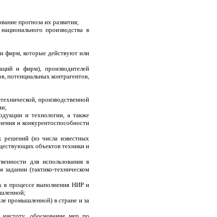
вание прогноза их развития;
национального производства в
 и фирм, которые действуют или
аций и фирм), производителей
в, потенциальных контрагентов,
-технической, производственной
ии;
дукции и технологии, а также
нения и конкурентоспособности
х решений (из числа известных
ществующих объектов техники и
венности для использования в
 задании (тактико-техническом
х в процессе выполнения НИР и
ышленной;
ле промышленной) в стране и за
 чистоту, обоснование мер по