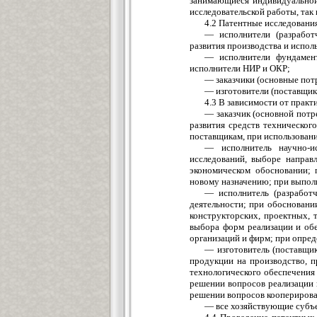
занимающиеся индивидуальной 
исследовательской работы, так 
4.2 Патентные исследовани
— исполнители (разработч
развития производства и испол
— исполнители фундамент
исполнители НИР и ОКР;
— заказчики (основные пот
— изготовители (поставщик
4.3 В зависимости от прак
— заказчик (основной потр
развития средств техническог
поставщикам, при использовани
— исполнитель научно-и
исследований, выборе направ
экономическом обосновании; 
новому назначению; при выполн
— исполнитель (разработ
деятельности; при обосновани
конструкторских, проектных, 
выбора форм реализации и об
организаций и фирм; при опре
— изготовитель (поставщи
продукции на производство, 
технологического обеспечения
решении вопросов реализации 
решении вопросов кооперирова
— все хозяйствующие субъ