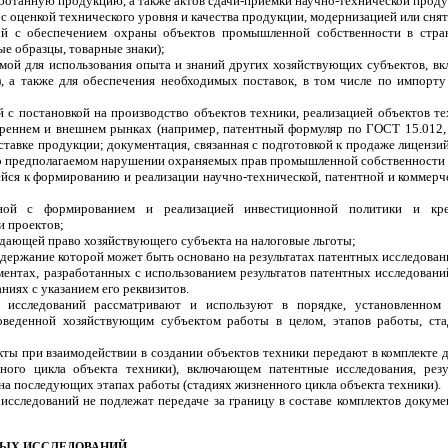
аботанную продукцию, а также актов сдачи-приемки научно-технической прод
 оценкой технического уровня и качества продукции, модернизацией или снят
й с обеспечением охраны объектов промышленной собственности в стране
е образцы, товарные знаки);
ой для использования опыта и знаний других хозяйствующих субъектов, вк
), а также для обеспечения необходимых поставок, в том числе по импорт
 с постановкой на производство объектов техники, реализацией объектов 
треннем и внешнем рынках (например, патентный формуляр по ГОСТ 15.012,
ставке продукции; документация, связанная с подготовкой к продаже лицензи
о предполагаемом нарушении охраняемых прав промышленной собственности в 
йся к формированию и реализации научно-технической, патентной и коммерч
ной с формированием и реализацией инвестиционной политики и кре
 проектов;
ающей право хозяйствующего субъекта на налоговые льготы;
держание которой может быть основано на результатах патентных исследован
ентах, разработанных с использованием результатов патентных исследовани
ниях с указанием его реквизитов.
х исследований рассматривают и используют в порядке, установленном
роведенной хозяйствующим субъектом работы в целом, этапов работы, ст
ты при взаимодействии в создании объектов техники передают в комплекте 
ного цикла объекта техники), включающем патентные исследования, резу
на последующих этапах работы (стадиях жизненного цикла объекта техники).
 исследований не подлежат передаче за границу в составе комплектов докуме
НЫХ ИССЛЕДОВАНИЙ