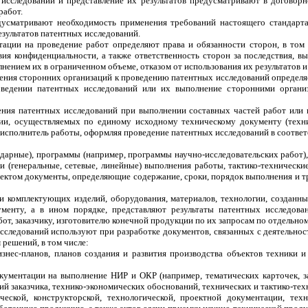
исследований и представление их результатов предусматривают в договорн
работ.
усматривают необходимость применения требований настоящего стандарта
зультатов патентных исследований.
тации на проведение работ определяют права и обязанности сторон, в том 
вия конфиденциальности, а также ответственность сторон за последствия, в
ением их в ограниченном объеме, отказом от использования их результатов и 
ения сторонних организаций к проведению патентных исследований определя
оведении патентных исследований или их выполнение сторонними орган
ения патентных исследований при выполнении составных частей работ или
гии, осуществляемых по единому исходному техническому документу (техни
 исполнитель работы, оформляя проведение патентных исследований в соответст
ндарные), программы (например, программы научно-исследовательских работ)
и (генеральные, сетевые, линейные) выполнения работы, тактико-технические
ктом документы, определяющие содержание, сроки, порядок выполнения и тр
и комплектующих изделий, оборудования, материалов, технологии, созданны
менту, а в ином порядке, представляют результаты патентных исследова
от, заказчику, изготовителю конечной продукции по их запросам по отдельном
исследований используют при разработке документов, связанных с деятельно
решений, в том числе:
знес-планов, планов создания и развития производства объектов техники 
кументации на выполнение НИР и ОКР (например, тематических карточек, за
й заказчика, технико-экономических обоснований, технических и тактико-тех
еской, конструкторской, технологической, проектной документации, тех