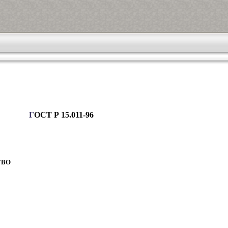
Г
ОСТ Р 15.011-96
ТВО