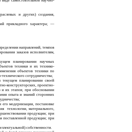
 виде самостоятельной научно-
раслевых и других) создания,
ий прикладного характера; —
пределении направлений, темпов
ировании заказов исполнителям,
екущем планировании научных
ъектов техники и их технико-
именения объектов техники по
о-технического сотрудничества;
и текущем планировании своей
тно-конструкторских, проектно-
) и их этапов; при обосновании
ания опыта и знаний сторонних
удничества;
 его модернизации, постановке
я технологии, материального,
вершенствовании продукции; при
ги поставленной продукции; при
ллектуальной) собственности.