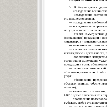
5.1 В общем случае содерж
— исследование техническог
— исследование состояния
странах исследования;
— исследование требований
— исследование направлени
могут действовать на рынке ис
— анализ коммерческой де
(поставщиков) продукции и фир
лицензиаров и лицензиатов, па
— выявление торговых маро
— анализ деятельности хоз
и коммерческой деятельности, 
— обоснование конкретны
организации выполнения услуг
продукции и услуг; обосновани
— технико-экономический 
объектов промышленной собств
услуг;
— обоснование предложен
объектах техники, обеспечива
задании);
— выявление технических,
ОКР с целью отнесения их к о
— обоснование целесообраз
рубежом, выбор стран патентов
— исследование патентно