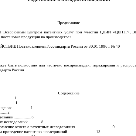
Предисловие
Всесоюзным центром патентных услуг при участии ЦНИИ «ЦЕНТР», ВН
и постановка продукции на производство»
ТВИЕ Постановлением Госстандарта России от 30.01 1996 г. № 40
жет быть полностью или частично воспроизведен, тиражирован и распрост
ндарта России
Содержание
........... 1
............ 1
 .................. 1
...... 2
й .................. б
сследований. ........... 8
е отчета о патентных исследованиях ...................................... 9
едение патентных исследований. ............................. 13