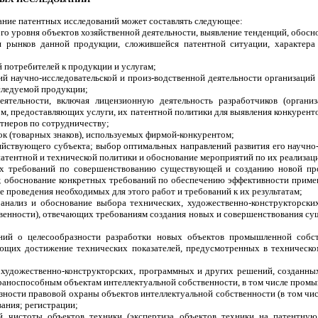
ание патентных исследований может составлять следующее:
о уровня объектов хозяйственной деятельности, выявление тенденций, обосно
 рынков данной продукции, сложившейся патентной ситуации, характера 
 потребителей к продукции и услугам;
й научно-исследовательской и произ-водственной деятельности организаций
следуемой продукции;
ятельности, включая лицензионную деятельность разработчиков (организ
м, предоставляющих услуги, их патентной политики для выявления конкуренто
ртнеров по сотрудничеству;
к (товарных знаков), используемых фирмой-конкурентом;
яйствующего субъекта; выбор оптимальных направлений развития его научно
патентной и технической политики и обоснование мероприятий по их реализац
х требований по совершенствованию существующей и созданию новой про
; обоснование конкретных требований по обеспечению эффективности приме
е проведения необходимых для этого работ и требований к их результатам;
анализ и обоснование выбора технических, художественно-конструкторски
енности), отвечающих требованиям создания новых и совершенствования су
ий о целесообразности разработки новых объектов промышленной собст
ющих достижение технических показателей, предусмотренных в техническом
 художественно-конструкторских, программных и других решений, созданны
храноспособным объектам интеллектуальной собственности, в том числе пром
ности правовой охраны объектов интеллектуальной собственности (в том чис
ания; регистрации;
й чистоты объектов техники (экспертиза объектов техники на патентную