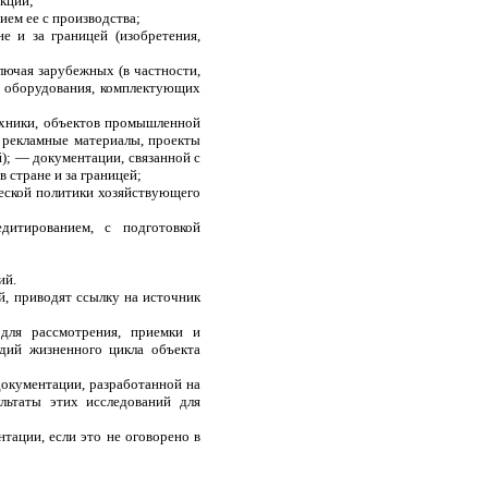
укции;
ием ее с производства;
 и за границей (изобретения,
лючая зарубежных (в частности,
у оборудования, комплектующих
техники, объектов промышленной
 рекламные материалы, проекты
й); — документации, связанной с
стране и за границей;
еской политики хозяйствующего
дитированием, с подготовкой
ий.
й, приводят ссылку на источник
 для рассмотрения, приемки и
адий жизненного цикла объекта
документации, разработанной на
льтаты этих исследований для
нтации, если это не оговорено в