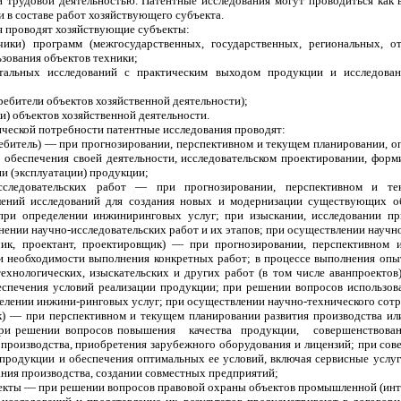
трудовой деятельностью. Патентные исследования могут проводиться как в
и в составе работ хозяйствующего субъекта.
я проводят хозяйствующие субъекты:
ики) программ (межгосударственных, государственных, региональных, от
ьзования объектов техники;
альных исследований с практическим выходом продукции и исследован
ребители объектов хозяйственной деятельности);
и) объектов хозяйственной деятельности.
тической потребности патентные исследования проводят:
ебитель) — при прогнозировании, перспективном и текущем планировании, о
о обеспечения своей деятельности, исследовательском проектировании, форм
и (эксплуатации) продукции;
сследовательских работ — при прогнозировании, перспективном и т
лений исследований для создания новых и модернизации существующих об
при определении инжиниринговых услуг; при изыскании, исследовании пр
ении научно-исследовательских работ и их этапов; при осуществлении научн
чик, проектант, проектировщик) — при прогнозировании, перспективном 
и необходимости выполнения конкретных работ; в процессе выполнения опы
технологических, изыскательских и других работ (в том числе аванпроектов
еспечения условий реализации продукции; при решении вопросов использов
делении инжини-ринговых услуг; при осуществлении научно-технического сотр
к) — при перспективном и текущем планировании развития производства или
при решении вопросов повышения качества продукции, совершенствовани
 производства, приобретения зарубежного оборудования и лицензий; при со
продукции и обеспечения оптимальных ее условий, включая сервисные услу
ния производства, создании совместных предприятий;
екты — при решении вопросов правовой охраны объектов промышленной (инте