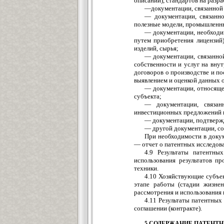
описаний), стандартов на разр
—документации, связанной с
— документации, связанно
полезные модели, промышленны
— документации, необходим
путем приобретения лицензий
изделий, сырья;
— документации, связанной
собственности и услуг на вну
договоров о производстве и по
выявлением и оценкой данных 
— документации, относяще
субъекта;
— документации, связан
инвестиционных предложений и
— документации, подтвержд
— другой документации, со
При необходимости в докум
— отчет о патентных исследова
4.9 Результаты патентны
использования результатов п
техники.
4.10 Хозяйствующие субъек
этапе работы (стадии жизнен
рассмотрения и использования 
4.11 Результаты патентных
соглашении (контракте).
5 СОДЕРЖАНИЕ ПАТЕНТ