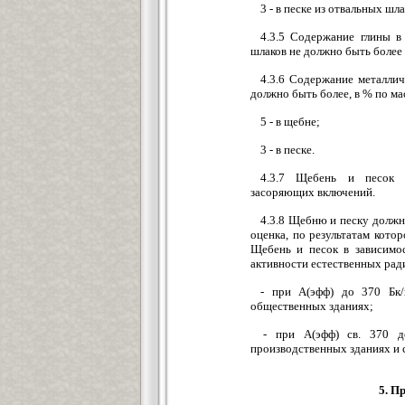
3 - в песке из отвальных ш
4.3.5 Содержание глины в
шлаков не должно быть бо
4.3.6 Содержание металлич
должно быть более, в % по ма
5 - в щебне;
3 - в песке.
4.3.7 Щебень и песок 
засоряющих включений.
4.3.8 Щебню и песку должн
оценка, по результатам кото
Щебень и песок в зависимо
активности естественных р
- при А(эфф) до 370 Бк
общественных зданиях;
- при А(эфф) св. 370 д
производственных зданиях 
5. П