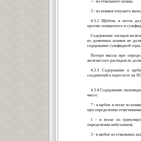
7 - из отвального шлака;
3 - из шлаков текущего вых
4.3.2 Щебень и песок до
против силикатного и сул
Содержание оксидов железа
из доменных шлаков не дол
содержание сульфидной серы 
Потеря массы при определ
железистого распадов не долж
4.3.3 Содержание в щеб
соединений в пересчете на SO
4.3.4 Содержание пылевидн
массе:
7 - в щебне и песке из шла
при определении отмучивани
1 - в песке из гранулир
определении набуханием;
3 - в щебне из отвальных ш