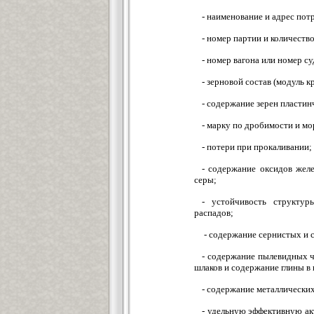
- наименование и адрес пот
- номер партии и количество
- номер вагона или номер с
- зерновой состав (модуль к
- содержание зерен пластин
- марку по дробимости и м
- потери при прокаливании;
- содержание оксидов жел
серы;
- устойчивость структур
распадов;
- содержание сернистых и 
- содержание пылевидных ча
шлаков и содержание гли
- содержание металлически
- удельную эффективную ак