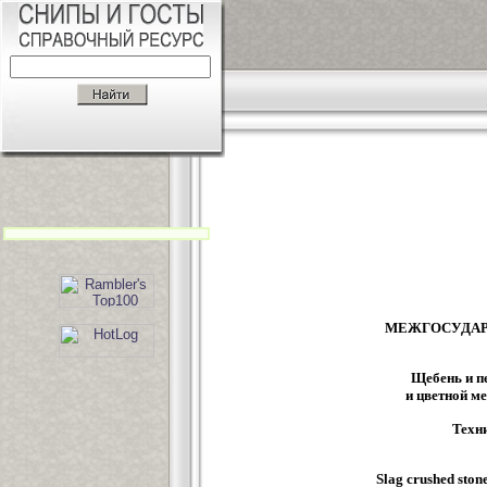
МЕЖГОСУДАР
Щебень и п
и цветной м
Техн
Slag crushed stone