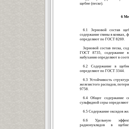
щебне (песке).
6 Ме
6.1 Зерновой состав ще
содержание глины в комках, ф
определяют по ГОСТ 8
Зерновой состав песка, с
ГОСТ 8735, содержание в
набухания определяют в с
6.2 Содержание в щебне
определяют по ГОСТ 3344.
6.3 Устойчивость структу
железистого распадов, потер
9758.
6.4 Общее содержание с
сульфидной серы опреде
6.5 Содержание оксидов же
6.6 Удельную эффект
радионуклидов в щебн